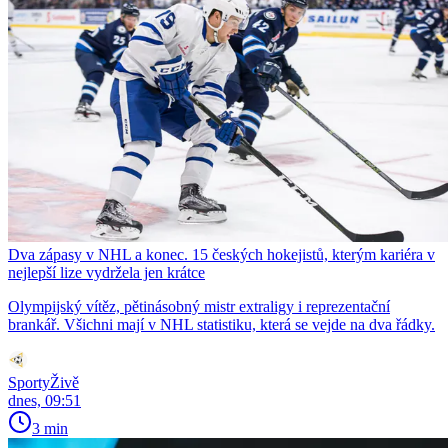
Dva zápasy v NHL a konec. 15 českých hokejistů, kterým kariéra v
nejlepší lize vydržela jen krátce
Olympijský vítěz, pětinásobný mistr extraligy i reprezentační
brankář. Všichni mají v NHL statistiku, která se vejde na dva řádky.
SportyŽivě
dnes, 09:51
3 min