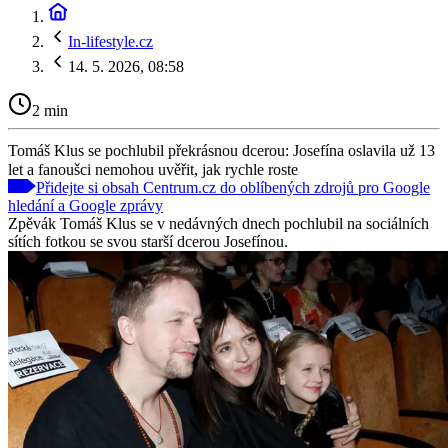
In-lifestyle.cz
14. 5. 2026, 08:58
2 min
Tomáš Klus se pochlubil překrásnou dcerou: Josefína oslavila už 13
let a fanoušci nemohou uvěřit, jak rychle roste
Přidejte si obsah Centrum.cz do oblíbených zdrojů pro Google
hledání a Google zprávy
Zpěvák Tomáš Klus se v nedávných dnech pochlubil na sociálních
sítích fotkou se svou starší dcerou Josefínou.