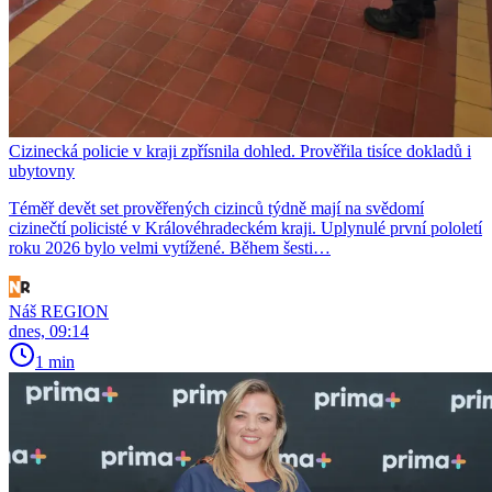
Cizinecká policie v kraji zpřísnila dohled. Prověřila tisíce dokladů i
ubytovny
Téměř devět set prověřených cizinců týdně mají na svědomí
cizinečtí policisté v Královéhradeckém kraji. Uplynulé první pololetí
roku 2026 bylo velmi vytížené. Během šesti…
Náš REGION
dnes, 09:14
1 min