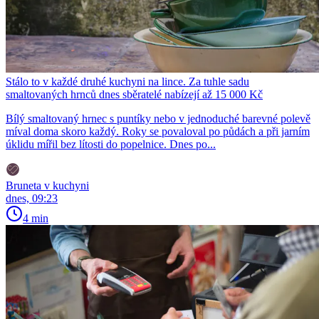
Stálo to v každé druhé kuchyni na lince. Za tuhle sadu
smaltovaných hrnců dnes sběratelé nabízejí až 15 000 Kč
Bílý smaltovaný hrnec s puntíky nebo v jednoduché barevné polevě
míval doma skoro každý. Roky se povaloval po půdách a při jarním
úklidu mířil bez lítosti do popelnice. Dnes po...
Bruneta v kuchyni
dnes, 09:23
4 min