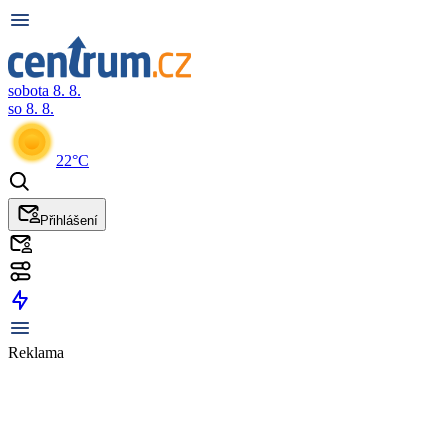
sobota 8. 8.
so 8. 8.
22°C
Přihlášení
Reklama