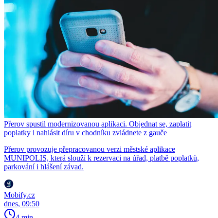
Přerov spustil modernizovanou aplikaci. Objednat se, zaplatit
poplatky i nahlásit díru v chodníku zvládnete z gauče
Přerov provozuje přepracovanou verzi městské aplikace
MUNIPOLIS, která slouží k rezervaci na úřad, platbě poplatků,
parkování i hlášení závad.
Mobify.cz
dnes, 09:50
4 min