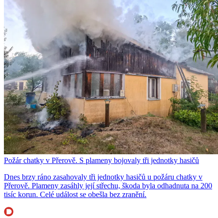
Požár chatky v Přerově. S plameny bojovaly tři jednotky hasičů
Dnes brzy ráno zasahovaly tři jednotky hasičů u požáru chatky v
Přerově. Plameny zasáhly její střechu, škoda byla odhadnuta na 200
tisíc korun. Celé událost se obešla bez zranění.