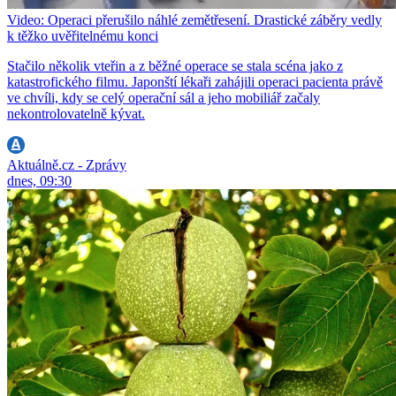
Video: Operaci přerušilo náhlé zemětřesení. Drastické záběry vedly
k těžko uvěřitelnému konci
Stačilo několik vteřin a z běžné operace se stala scéna jako z
katastrofického filmu. Japonští lékaři zahájili operaci pacienta právě
ve chvíli, kdy se celý operační sál a jeho mobiliář začaly
nekontrolovatelně kývat.
Aktuálně.cz - Zprávy
dnes, 09:30