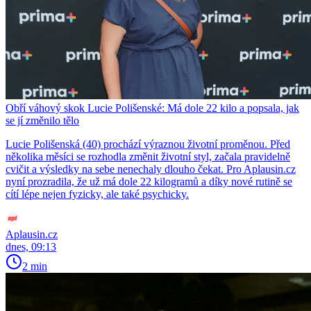
Obří váhový skok Lucie Polišenské: Má dole 22 kilo a popsala, jak
se jí změnilo tělo
Lucie Polišenská (40) prochází výraznou životní proměnou. Před
několika měsíci se rozhodla změnit životní styl, začala pravidelně
cvičit a výsledky na sebe nenechaly dlouho čekat. Pro Aplausin.cz
nyní prozradila, že už má dole 22 kilogramů a díky nové rutině se
cítí lépe nejen fyzicky, ale také psychicky.
Aplausin.cz
dnes, 09:13
2 min