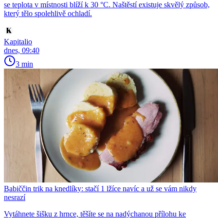
se teplota v místnosti blíží k 30 °C. Naštěstí existuje skvělý způsob,
který tělo spolehlivě ochladí.
Kapitalio
dnes, 09:40
3 min
Babiččin trik na knedlíky: stačí 1 lžíce navíc a už se vám nikdy
nesrazí
Vytáhnete šišku z hrnce, těšíte se na nadýchanou přílohu ke