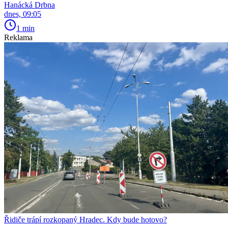
Hanácká Drbna
dnes, 09:05
1 min
Reklama
Řidiče trápí rozkopaný Hradec. Kdy bude hotovo?