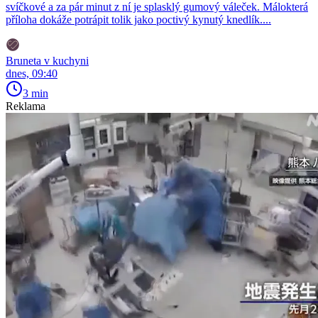
svíčkové a za pár minut z ní je splasklý gumový váleček. Málokterá
příloha dokáže potrápit tolik jako poctivý kynutý knedlík....
Bruneta v kuchyni
dnes, 09:40
3 min
Reklama