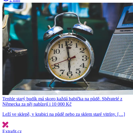
Tenhle starý budík má skoro každá babička na půdě. Sběratelé z
Německa za něj nabízejí i 10 000 Kč
Leží ve sklepě, v krabici na půdě nebo za sklem staré vitríny. […]
Extrafit.cz