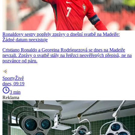
Ronaldovy sestry popřely zprávy o dnešní svatbě na Madeiře:
Žádné datum neexistuje
Cristiano Ronaldo a Georgina Rodríguezová se dnes na Madeiře
nevzali. Zprávy o svatbě stály na řetězci neověřených přepisů, ne na
pozvánce od páru.
SportyŽivě
dnes, 09:19
3 min
Reklama