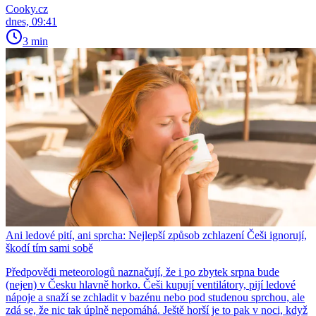
Cooky.cz
dnes, 09:41
3 min
Ani ledové pití, ani sprcha: Nejlepší způsob zchlazení Češi ignorují,
škodí tím sami sobě
Předpovědi meteorologů naznačují, že i po zbytek srpna bude
(nejen) v Česku hlavně horko. Češi kupují ventilátory, pijí ledové
nápoje a snaží se zchladit v bazénu nebo pod studenou sprchou, ale
zdá se, že nic tak úplně nepomáhá. Ještě horší je to pak v noci, když