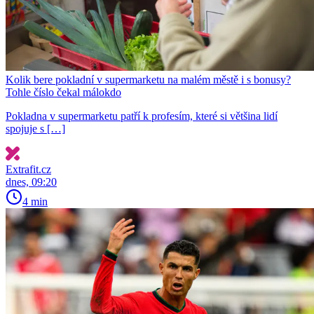
Kolik bere pokladní v supermarketu na malém městě i s bonusy?
Tohle číslo čekal málokdo
Pokladna v supermarketu patří k profesím, které si většina lidí
spojuje s […]
Extrafit.cz
dnes, 09:20
4 min