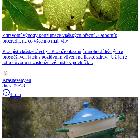
Zdravotní výhody konzumace vlašských ořechů. Odborník
prozradil, na co všechno mají vliv
Proč jíst vlašské ořechy? Protože obsahují mnoho důležitých a
prospěšných látek s pozitivním vlivem na lidské zdraví. Už jen z
toho důvodu si zaslouží své místo v jídelníčku.
Krasnezeny.eu
dnes, 09:28
3 min