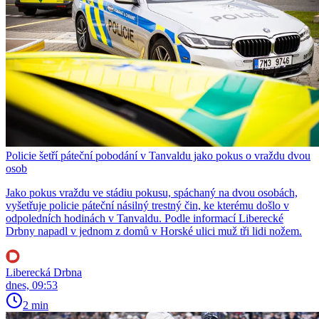
Policie šetří páteční pobodání v Tanvaldu jako pokus o vraždu dvou
osob
Jako pokus vraždu ve stádiu pokusu, spáchaný na dvou osobách,
vyšetřuje policie páteční násilný trestný čin, ke kterému došlo v
odpoledních hodinách v Tanvaldu. Podle informací Liberecké
Drbny napadl v jednom z domů v Horské ulici muž tři lidi nožem.
Liberecká Drbna
dnes, 09:53
2 min