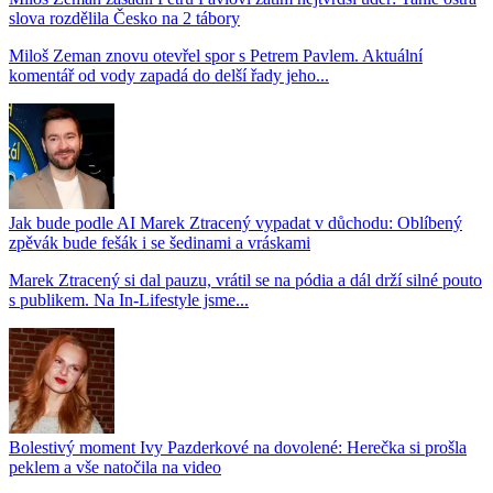
slova rozdělila Česko na 2 tábory
Miloš Zeman znovu otevřel spor s Petrem Pavlem. Aktuální
komentář od vody zapadá do delší řady jeho...
Jak bude podle AI Marek Ztracený vypadat v důchodu: Oblíbený
zpěvák bude fešák i se šedinami a vráskami
Marek Ztracený si dal pauzu, vrátil se na pódia a dál drží silné pouto
s publikem. Na In-Lifestyle jsme...
Bolestivý moment Ivy Pazderkové na dovolené: Herečka si prošla
peklem a vše natočila na video