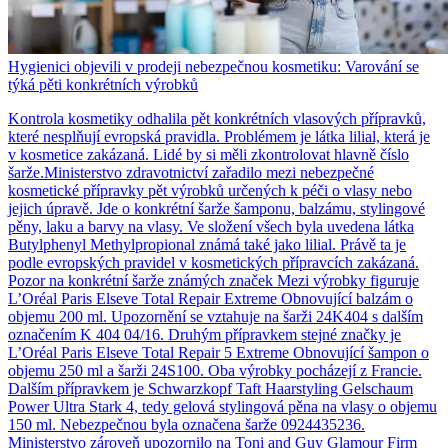
Hygienici objevili v prodeji nebezpečnou kosmetiku: Varování se
týká pěti konkrétních výrobků
Kontrola kosmetiky odhalila pět konkrétních vlasových přípravků,
které nesplňují evropská pravidla. Problémem je látka lilial, která je
v kosmetice zakázaná. Lidé by si měli zkontrolovat hlavně číslo
šarže.Ministerstvo zdravotnictví zařadilo mezi nebezpečné
kosmetické přípravky pět výrobků určených k péči o vlasy nebo
jejich úpravě. Jde o konkrétní šarže šamponu, balzámu, stylingové
pěny, laku a barvy na vlasy. Ve složení všech byla uvedena látka
Butylphenyl Methylpropional známá také jako lilial. Právě ta je
podle evropských pravidel v kosmetických přípravcích zakázaná.
Pozor na konkrétní šarže známých značek Mezi výrobky figuruje
L’Oréal Paris Elseve Total Repair Extreme Obnovující balzám o
objemu 200 ml. Upozornění se vztahuje na šarži 24K404 s dalším
označením K 404 04/16. Druhým přípravkem stejné značky je
L’Oréal Paris Elseve Total Repair 5 Extreme Obnovující šampon o
objemu 250 ml a šarži 24S100. Oba výrobky pocházejí z Francie.
Dalším přípravkem je Schwarzkopf Taft Haarstyling Gelschaum
Power Ultra Stark 4, tedy gelová stylingová pěna na vlasy o objemu
150 ml. Nebezpečnou byla označena šarže 0924435236.
Ministerstvo zároveň upozornilo na Toni and Guy Glamour Firm