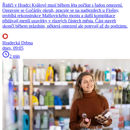
Řidiči v Hradci Králové musí během léta počítat s řadou omezení.
Opravuje se Gočárův okruh, pracuje se na nadjezdech u Flošny,
probíhá rekonstrukce Malšovického mostu a další komplikace
přidávají menší uzavírky v různých částech města. Část staveb
skončí během prázdnin, některá omezení ale potrvají až do podzimu.
Hradecká Drbna
dnes, 09:05
2 min