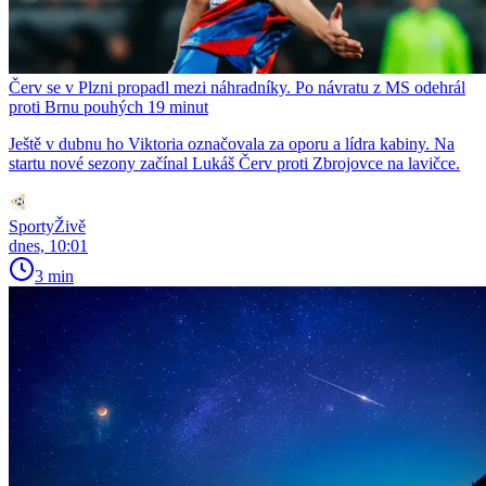
Červ se v Plzni propadl mezi náhradníky. Po návratu z MS odehrál
proti Brnu pouhých 19 minut
Ještě v dubnu ho Viktoria označovala za oporu a lídra kabiny. Na
startu nové sezony začínal Lukáš Červ proti Zbrojovce na lavičce.
SportyŽivě
dnes, 10:01
3 min