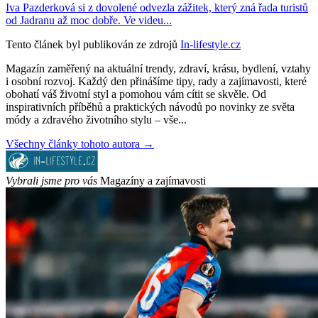
Iva Pazderková si z dovolené odvezla zážitek, který zná řada turistů
od Jadranu až moc dobře. Ve videu...
Tento článek byl publikován ze zdrojů
In-lifestyle.cz
Magazín zaměřený na aktuální trendy, zdraví, krásu, bydlení, vztahy
i osobní rozvoj. Každý den přinášíme tipy, rady a zajímavosti, které
obohatí váš životní styl a pomohou vám cítit se skvěle. Od
inspirativních příběhů a praktických návodů po novinky ze světa
módy a zdravého životního stylu – vše...
Všechny články tohoto autora →
Vybrali jsme pro vás
Magazíny a zajímavosti