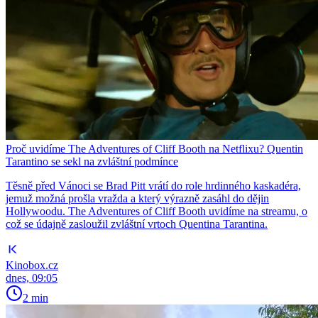
Proč uvidíme The Adventures of Cliff Booth na Netflixu? Quentin
Tarantino se sekl na zvláštní podmínce
Těsně před Vánoci se Brad Pitt vrátí do role hrdinného kaskadéra,
jemuž možná prošla vražda a který výrazně zasáhl do dějin
Hollywoodu. The Adventures of Cliff Booth uvidíme na streamu, o
což se údajně zasloužil zvláštní vrtoch Quentina Tarantina.
Kinobox.cz
dnes, 09:05
2 min