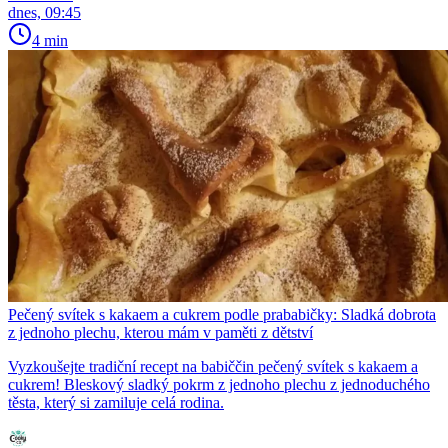
dnes, 09:45
4 min
Pečený svítek s kakaem a cukrem podle prababičky: Sladká dobrota
z jednoho plechu, kterou mám v paměti z dětství
Vyzkoušejte tradiční recept na babiččin pečený svítek s kakaem a
cukrem! Bleskový sladký pokrm z jednoho plechu z jednoduchého
těsta, který si zamiluje celá rodina.