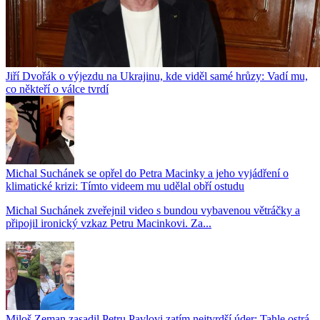
Jiří Dvořák o výjezdu na Ukrajinu, kde viděl samé hrůzy: Vadí mu,
co někteří o válce tvrdí
Michal Suchánek se opřel do Petra Macinky a jeho vyjádření o
klimatické krizi: Tímto videem mu udělal obří ostudu
Michal Suchánek zveřejnil video s bundou vybavenou větráčky a
připojil ironický vzkaz Petru Macinkovi. Za...
Miloš Zeman zasadil Petru Pavlovi zatím nejtvrdší úder: Tahle ostrá