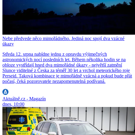
Nebe předvede něco mimořádného. Jediná noc spojí dva vzácné
úkazy
Středa 12. srpna nabídne jednu z opravdu výjimečných
astronomických nocí posledních let. Během několika hodin se na
obloze vystřídají hned dva mimořádné úkazy - největší zatmění
Slunce viditelné z Česka za téměř 30 let a vrchol meteorického roje
Perseid. Taková kombinace je mimořádně vzácná a pokud bude přát
počasí, čeká pozorovatele nezapomenutelná podívaná.
Aktuálně.cz - Magazín
dnes, 10:00