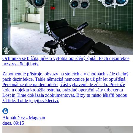
Ochranka se blížila, přesto vyfotila opuštěný špitál. Pach dezinfekce
brzy vystřídají byty
Zapomenuté přístroje, obvazy na stolcích a v chodbách stále citelný
pach dezinfekce. Tahle německá nemocnice je už pár let opuštěná.
Personál ze dne na den odešel, část vybavení ale zůstala. Přestože
kolem objektu kroužila ostraha, prázdné operační sály urbexerka
Lost in Time dokázala zdokumentovat. Brzy tu místo lékařů budou
žít lidé. Tohle je její svědectví.
Aktuálně.cz - Magazín
dnes, 09:15