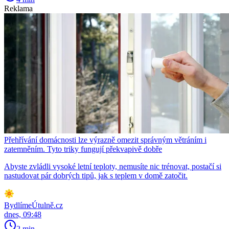
Reklama
Přehřívání domácnosti lze výrazně omezit správným větráním i
zatemněním. Tyto triky fungují překvapivě dobře
Abyste zvládli vysoké letní teploty, nemusíte nic trénovat, postačí si
nastudovat pár dobrých tipů, jak s teplem v domě zatočit.
BydlímeÚtulně.cz
dnes, 09:48
2 min