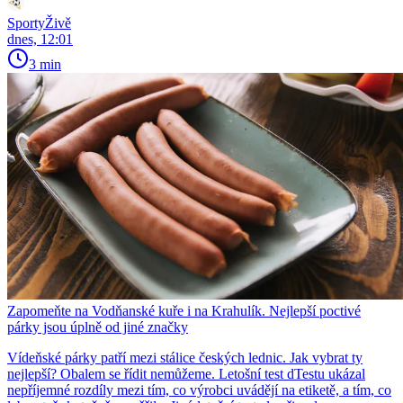
SportyŽivě
dnes, 12:01
3 min
Zapomeňte na Vodňanské kuře i na Krahulík. Nejlepší poctivé
párky jsou úplně od jiné značky
Vídeňské párky patří mezi stálice českých lednic. Jak vybrat ty
nejlepší? Obalem se řídit nemůžeme. Letošní test dTestu ukázal
nepříjemné rozdíly mezi tím, co výrobci uvádějí na etiketě, a tím, co