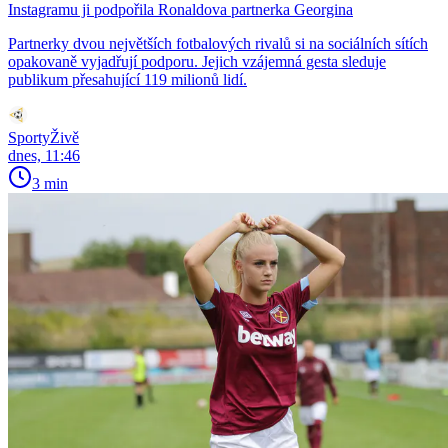
Instagramu ji podpořila Ronaldova partnerka Georgina
Partnerky dvou největších fotbalových rivalů si na sociálních sítích
opakovaně vyjadřují podporu. Jejich vzájemná gesta sleduje
publikum přesahující 119 milionů lidí.
SportyŽivě
dnes, 11:46
3 min