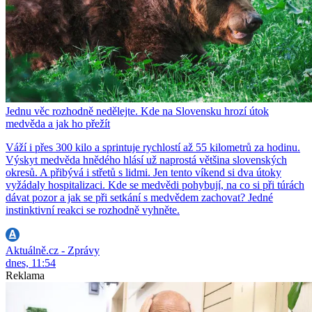
Jednu věc rozhodně nedělejte. Kde na Slovensku hrozí útok
medvěda a jak ho přežít
Váží i přes 300 kilo a sprintuje rychlostí až 55 kilometrů za hodinu.
Výskyt medvěda hnědého hlásí už naprostá většina slovenských
okresů. A přibývá i střetů s lidmi. Jen tento víkend si dva útoky
vyžádaly hospitalizaci. Kde se medvědi pohybují, na co si při túrách
dávat pozor a jak se při setkání s medvědem zachovat? Jedné
instinktivní reakci se rozhodně vyhněte.
Aktuálně.cz - Zprávy
dnes, 11:54
Reklama