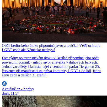
Oběti berlínského útoku připomíná javor a lavička. Větší ochranu
LGBT osob ale Německo nechystá
Dva týdny po teroristickém útoku v Berlíně připomíná jeho oběti
provizorní pomník - mladý javor a lavička v duhových barvách.
Jednadvacetiletý islamista najel v centrálním parku Tiergarten 25.
července při manifestaci za práva komunity LGBT+ do lidí, jednu
ženu zabil a dalších 31 zranil.
Aktuálně.cz - Zprávy
dnes, 11:57