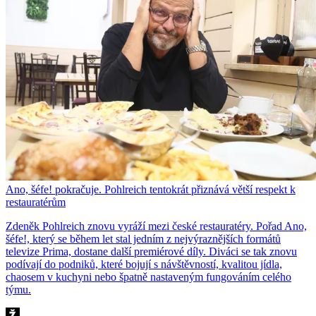
Ano, šéfe! pokračuje. Pohlreich tentokrát přiznává větší respekt k
restauratérům
Zdeněk Pohlreich znovu vyráží mezi české restauratéry. Pořad Ano,
šéfe!, který se během let stal jedním z nejvýraznějších formátů
televize Prima, dostane další premiérové díly. Diváci se tak znovu
podívají do podniků, které bojují s návštěvností, kvalitou jídla,
chaosem v kuchyni nebo špatně nastaveným fungováním celého
týmu.