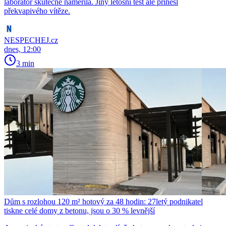
laboratoř skutečně naměřila. Jiný letošní test ale přinesl
překvapivého vítěze.
NESPECHEJ.cz
dnes, 12:00
3 min
Dům s rozlohou 120 m² hotový za 48 hodin: 27letý podnikatel
tiskne celé domy z betonu, jsou o 30 % levnější