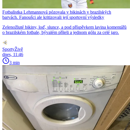
Fotbalistka Lehmannová pózovala v bikinách v brazilských
barvách. Fanoušci ale kritizovali její sportovní výsledky
Zelenožluté bikiny, loď, slunce, a pod příspěvkem lavina komentářů
o brazilském fotbale, bývalém příteli a jednom gólu za celé jaro.
SportyŽivě
dnes, 11:46
3 min