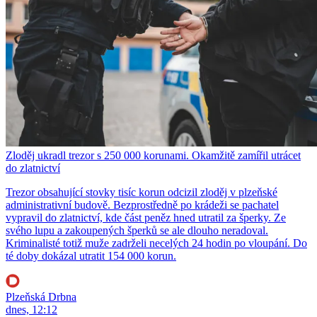
Zloděj ukradl trezor s 250 000 korunami. Okamžitě zamířil utrácet
do zlatnictví
Trezor obsahující stovky tisíc korun odcizil zloděj v plzeňské
administrativní budově. Bezprostředně po krádeži se pachatel
vypravil do zlatnictví, kde část peněz hned utratil za šperky. Ze
svého lupu a zakoupených šperků se ale dlouho neradoval.
Kriminalisté totiž muže zadrželi necelých 24 hodin po vloupání. Do
té doby dokázal utratit 154 000 korun.
Plzeňská Drbna
dnes, 12:12