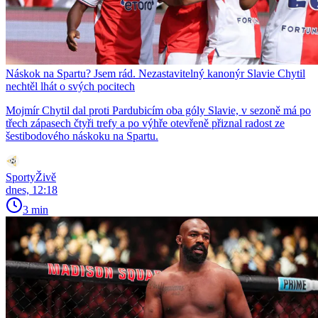
Náskok na Spartu? Jsem rád. Nezastavitelný kanonýr Slavie Chytil
nechtěl lhát o svých pocitech
Mojmír Chytil dal proti Pardubicím oba góly Slavie, v sezoně má po
třech zápasech čtyři trefy a po výhře otevřeně přiznal radost ze
šestibodového náskoku na Spartu.
SportyŽivě
dnes, 12:18
3 min