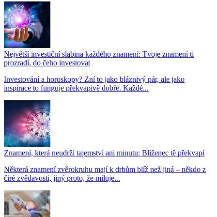
Největší investiční slabina každého znamení: Tvoje znamení ti
prozradí, do čeho investovat
Investování a horoskopy? Zní to jako bláznivý pár, ale jako
inspirace to funguje překvapivě dobře. Každé...
Znamení, která neudrží tajemství ani minutu: Blíženec tě překvapí
Některá znamení zvěrokruhu mají k drbům blíž než jiná – někdo z
čiré zvědavosti, jiný proto, že miluje...