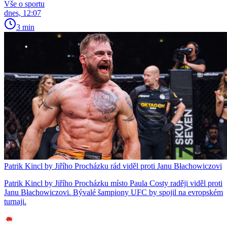
Vše o sportu
dnes, 12:07
3 min
Patrik Kincl by Jiřího Procházku rád viděl proti Janu Błachowiczovi
Patrik Kincl by Jiřího Procházku místo Paula Costy raději viděl proti
Janu Błachowiczovi. Bývalé šampiony UFC by spojil na evropském
turnaji.