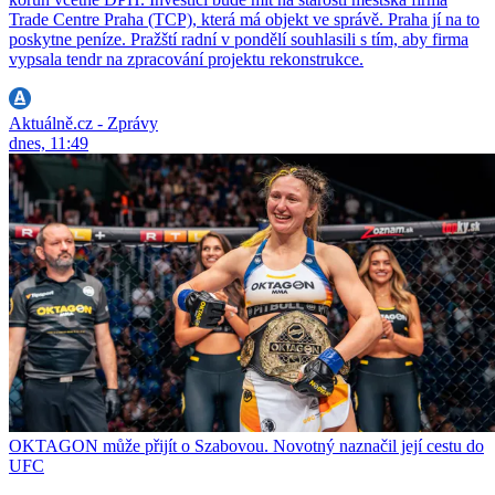
Trade Centre Praha (TCP), která má objekt ve správě. Praha jí na to
poskytne peníze. Pražští radní v pondělí souhlasili s tím, aby firma
vypsala tendr na zpracování projektu rekonstrukce.
Aktuálně.cz - Zprávy
dnes, 11:49
OKTAGON může přijít o Szabovou. Novotný naznačil její cestu do
UFC