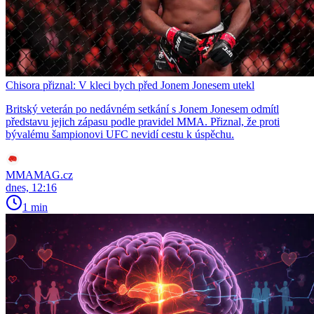
Chisora přiznal: V kleci bych před Jonem Jonesem utekl
Britský veterán po nedávném setkání s Jonem Jonesem odmítl
představu jejich zápasu podle pravidel MMA. Přiznal, že proti
bývalému šampionovi UFC nevidí cestu k úspěchu.
MMAMAG.cz
dnes, 12:16
1 min