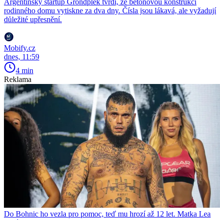
Argentinský startup Grondplek tvrdí, že betonovou konstrukci
rodinného domu vytiskne za dva dny. Čísla jsou lákavá, ale vyžadují
důležité upřesnění.
Mobify.cz
dnes, 11:59
4 min
Reklama
Do Bohnic ho vezla pro pomoc, teď mu hrozí až 12 let. Matka Lea