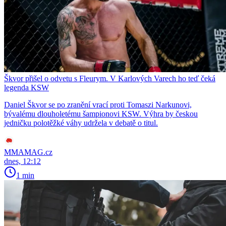
Škvor přišel o odvetu s Fleurym. V Karlových Varech ho teď čeká
legenda KSW
Daniel Škvor se po zranění vrací proti Tomaszi Narkunovi,
bývalému dlouholetému šampionovi KSW. Výhra by českou
jedničku polotěžké váhy udržela v debatě o titul.
MMAMAG.cz
dnes, 12:12
1 min