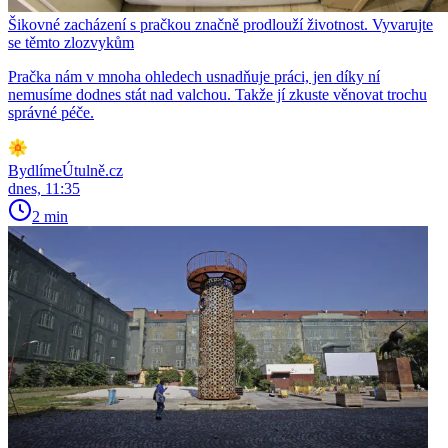
Šikovné zacházení s pračkou značně prodlouží životnost. Vyvarujte
se těmto zlozvykům
Pračka nám v mnoha ohledech usnadňuje práci, jen díky ní
nemusíme dodnes stát nad valchou. Takže jí zkuste věnovat trochu
správné péče.
BydlímeÚtulně.cz
dnes, 11:35
2 min