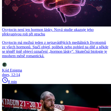
Oxytocin není jen hormon lásky. Nová studie ukazuje jeho
překvapivou roli při strachu
Oxytocin má možná jeden z nejzavádějících mediálních životopisů
ze všech hormonů. Stačí objetí, polibek nebo pohled na dítě a někde
se téměř jistě objeví označení „hormon lásky“. Skutečná biologie je
mnohem méně romantická.
Kód Enigma
dnes, 12:14
8 min