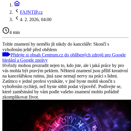
FAJNTIP.cz
4. 2. 2026, 04:00
4 min
Tohle znamení by nemělo jít nikdy do kanceláře: Skončí s
vyhořením ještě před obědem
Přidejte si obsah Centrum.cz do oblíbených zdrojů pro Google
hledání a Google zprávy
Hvězdy mohou prozradit nejen to, kdo jste, ale i jaká práce by pro
vás mohla být pravým peklem. Některá znamení jsou příliš kreativní
na kancelářskou rutinu, jiná zase nemají nervy na práci s lidmi.
Zatímco v jedné profesi vynikáte, v jiné byste mohli skončit s
vyhořením rychleji, než byste stihli podat výpověď. Podívejte se,
které zaměstnání by vám podle vašeho znamení mohlo pořádně
zkomplikovat život.