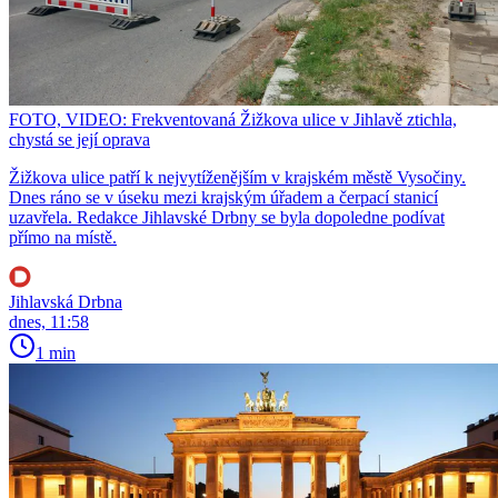
FOTO, VIDEO: Frekventovaná Žižkova ulice v Jihlavě ztichla,
chystá se její oprava
Žižkova ulice patří k nejvytíženějším v krajském městě Vysočiny.
Dnes ráno se v úseku mezi krajským úřadem a čerpací stanicí
uzavřela. Redakce Jihlavské Drbny se byla dopoledne podívat
přímo na místě.
Jihlavská Drbna
dnes, 11:58
1 min