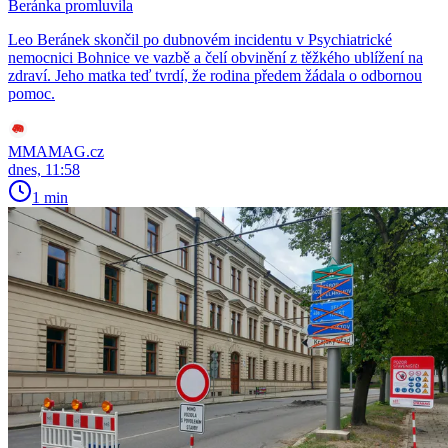
Beránka promluvila
Leo Beránek skončil po dubnovém incidentu v Psychiatrické
nemocnici Bohnice ve vazbě a čelí obvinění z těžkého ublížení na
zdraví. Jeho matka teď tvrdí, že rodina předem žádala o odbornou
pomoc.
MMAMAG.cz
dnes, 11:58
1 min