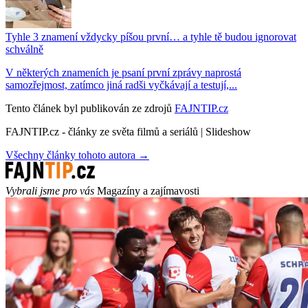
Tyhle 3 znamení vždycky píšou první… a tyhle tě budou ignorovat
schválně
V některých znameních je psaní první zprávy naprostá
samozřejmost, zatímco jiná radši vyčkávají a testují,...
Tento článek byl publikován ze zdrojů
FAJNTIP.cz
FAJNTIP.cz - články ze světa filmů a seriálů | Slideshow
Všechny články tohoto autora →
Vybrali jsme pro vás
Magazíny a zajímavosti