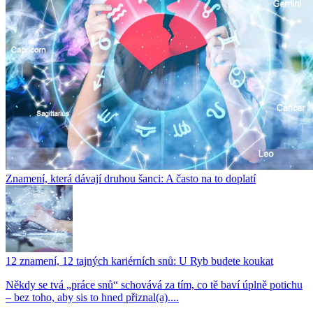
Znamení, která dávají druhou šanci: A často na to doplatí
12 znamení, 12 tajných kariérních snů: U Ryb budete koukat
Někdy se tvá „práce snů“ schovává za tím, co tě baví úplně potichu
– bez toho, aby sis to hned přiznal(a)....