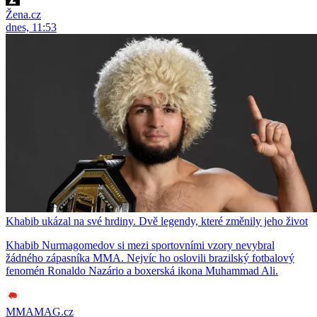
Žena.cz
dnes, 11:53
Khabib ukázal na své hrdiny. Dvě legendy, které změnily jeho život
Khabib Nurmagomedov si mezi sportovními vzory nevybral
žádného zápasníka MMA. Nejvíc ho oslovili brazilský fotbalový
fenomén Ronaldo Nazário a boxerská ikona Muhammad Ali.
MMAMAG.cz