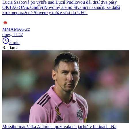
Lucia Szabová po výhře nad Lucií Pudilovou dál drží dva pásy
OKTAGONu. Ondřej Novotný ale po Štvanici naznačil, že další
krok neporažené Slovenky může vést do UFC.
MMAMAG.cz
dnes, 11:47
2 min
Reklama
Messiho manželka Antonela pózovala na jachtě v bikinách. Na