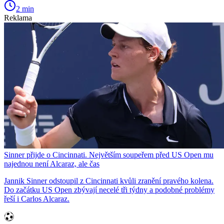
2 min
Reklama
Sinner přijde o Cincinnati. Největším soupeřem před US Open mu
najednou není Alcaraz, ale čas
Jannik Sinner odstoupil z Cincinnati kvůli zranění pravého kolena.
Do začátku US Open zbývají necelé tři týdny a podobné problémy
řeší i Carlos Alcaraz.