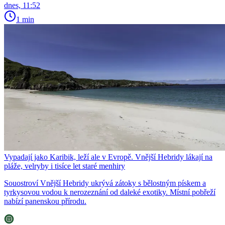
dnes, 11:52
1 min
Vypadají jako Karibik, leží ale v Evropě. Vnější Hebridy lákají na
pláže, velryby i tisíce let staré menhiry
Souostroví Vnější Hebridy ukrývá zátoky s bělostným pískem a
tyrkysovou vodou k nerozeznání od daleké exotiky. Místní pobřeží
nabízí panenskou přírodu.