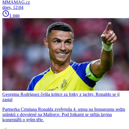
MMAMAG.cz
dnes, 12:04
1 min
Georgina Rodríguez čelila kritice za fotky z jachty. Ronaldo se jí
zastal
Partnerka Cristiana Ronalda zveřejnila 4. srpna na Instagramu sedm
snímků z dovolené na Mallorce. Pod fotkami se strhla lavina
komentářů o jejím těle.