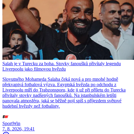
Salah je v Turecku za boha. Stovky fanoušků přivítaly legendu
Liverpoolu jako filmovou hvězdu
Slovutného Mohameda Salaha čeká nová a pro mnohé hodně
překvapivá fotbalová výzva. Egyptská hvězda po odchodu z
Liverpoolu míří do Trabzonsporu, kde ji už při příletu do Turecka
přivítaly stovky nadšených fanoušků. Na istanbulském letišti
panovala atmosféra, jaká se běžně pojí spíš s příjezdem světové
hudební hvězdy než fotbalisty.
SportWin
7. 8. 2026, 19:41