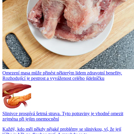
Omezení masa může přinést některým lidem zdravotní benefity.
Rozhodující je pestrost a vyváženost celého jídelníčku
Slinivce prospívá šetrná strava. Tyto potraviny je vhodné omezit
zejména při jejím onemocnění
Každý, kdo měl někdy nějaké problémy se slinivkou, ví, že její