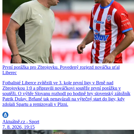
První porážka pro Zbrojovku. Povedený rozjezd nováčka uťal
Liberec
Fotbalisté Liberce zvítězili ve 3. kole první ligy v Brně nad
Zbrojovkou 1:0 a připravili nováčkovi soutěže první porážku v
soutěži. O výhře Slovanu rozhodl po hodině hry slovenský záložník
Patrik Dulay. Brňané tak nenavázali na výtečný start do ligy, kdy
zdolali Spartu a remizovali v Plzni.
Aktuálně.cz - Sport
7. 8. 2026, 19:15