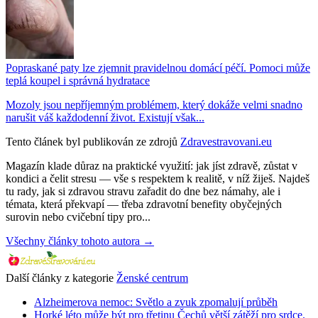
Popraskané paty lze zjemnit pravidelnou domácí péčí. Pomoci může
teplá koupel i správná hydratace
Mozoly jsou nepříjemným problémem, který dokáže velmi snadno
narušit váš každodenní život. Existují však...
Tento článek byl publikován ze zdrojů
Zdravestravovani.eu
Magazín klade důraz na praktické využití: jak jíst zdravě, zůstat v
kondici a čelit stresu — vše s respektem k realitě, v níž žiješ. Najdeš
tu rady, jak si zdravou stravu zařadit do dne bez námahy, ale i
témata, která překvapí — třeba zdravotní benefity obyčejných
surovin nebo cvičební tipy pro...
Všechny články tohoto autora →
Další články z kategorie
Ženské centrum
Alzheimerova nemoc: Světlo a zvuk zpomalují průběh
Horké léto může být pro třetinu Čechů větší zátěží pro srdce.