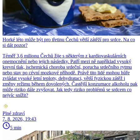
Horké léto může být pro třetinu Čechů větší zátěží pro srdce. Na co
si dát pozor?
Téměř 3,6 milionu Čechů žije s některým z kardiovaskulárních
onemocnění nebo jejich následky. Patří mezi ně například vysoký
krevní tlak, ischemická choroba srdeční, porucha srdečního rytmu
nebo stav po cévní mozkové příhodě. Právě tito lidé mohou hůře
zvládat vysoké letní teploty, dehydrataci, větší fyzickou zátěž i
změny režimu během dovolených. Častější konzumace alkoholu pak
může riziko dále zvyšovat. Jak tedy riziko problémů se srdcem co
nejvíc snížit?
Plné zdraví
7. 8. 2026, 19:43
5 min