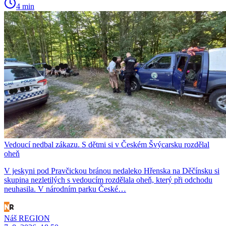
4 min
Vedoucí nedbal zákazu. S dětmi si v Českém Švýcarsku rozdělal
oheň
V jeskyni pod Pravčickou bránou nedaleko Hřenska na Děčínsku si
skupina nezletilých s vedoucím rozdělala oheň, který při odchodu
neuhasila. V národním parku České…
Náš REGION