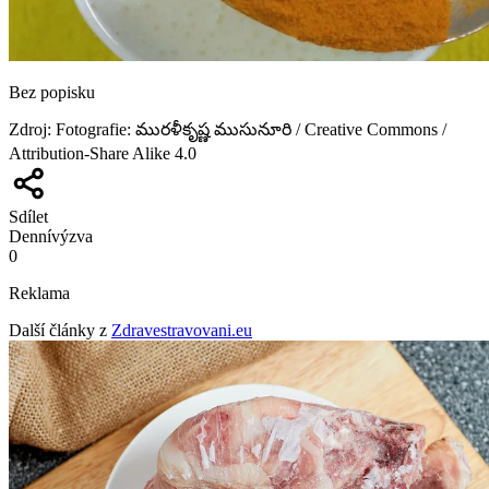
Bez popisku
Zdroj
:
Fotografie: మురళీకృష్ణ ముసునూరి / Creative Commons /
Attribution-Share Alike 4.0
Sdílet
Denní
výzva
0
Reklama
Další články z
Zdravestravovani.eu