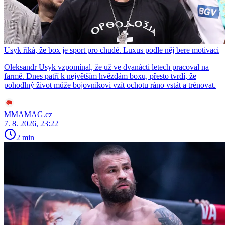
Usyk říká, že box je sport pro chudé. Luxus podle něj bere motivaci
Oleksandr Usyk vzpomínal, že už ve dvanácti letech pracoval na
farmě. Dnes patří k největším hvězdám boxu, přesto tvrdí, že
pohodlný život může bojovníkovi vzít ochotu ráno vstát a trénovat.
MMAMAG.cz
7. 8. 2026, 23:22
2 min