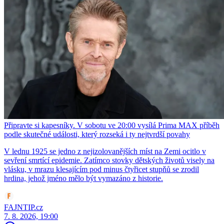
Připravte si kapesníky. V sobotu ve 20:00 vysílá Prima MAX příběh
podle skutečné události, který rozseká i ty nejtvrdší povahy
V lednu 1925 se jedno z nejizolovanějších míst na Zemi ocitlo v
sevření smrtící epidemie. Zatímco stovky dětských životů visely na
vlásku, v mrazu klesajícím pod minus čtyřicet stupňů se zrodil
hrdina, jehož jméno mělo být vymazáno z historie.
FAJNTIP.cz
7. 8. 2026, 19:00