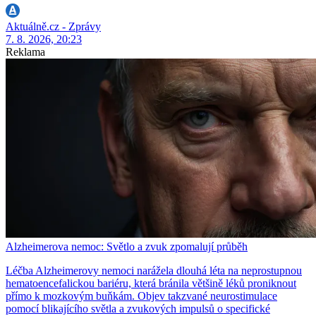
Aktuálně.cz - Zprávy
7. 8. 2026, 20:23
Reklama
Alzheimerova nemoc: Světlo a zvuk zpomalují průběh
Léčba Alzheimerovy nemoci narážela dlouhá léta na neprostupnou
hematoencefalickou bariéru, která bránila většině léků proniknout
přímo k mozkovým buňkám. Objev takzvané neurostimulace
pomocí blikajícího světla a zvukových impulsů o specifické