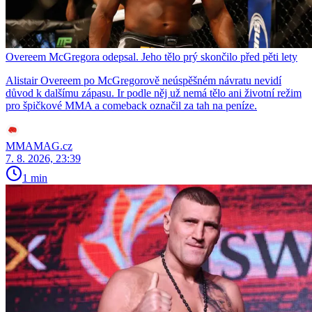
Overeem McGregora odepsal. Jeho tělo prý skončilo před pěti lety
Alistair Overeem po McGregorově neúspěšném návratu nevidí
důvod k dalšímu zápasu. Ir podle něj už nemá tělo ani životní režim
pro špičkové MMA a comeback označil za tah na peníze.
MMAMAG.cz
7. 8. 2026, 23:39
1 min