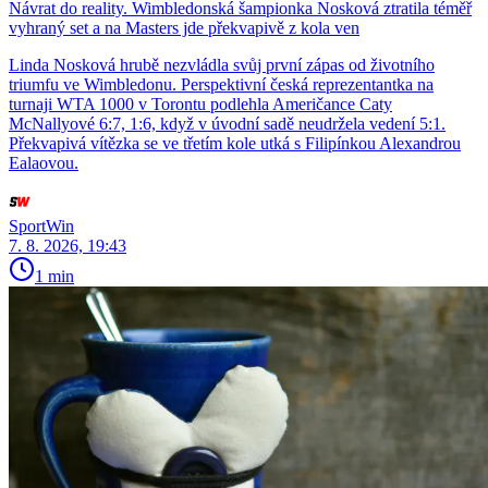
Návrat do reality. Wimbledonská šampionka Nosková ztratila téměř
vyhraný set a na Masters jde překvapivě z kola ven
Linda Nosková hrubě nezvládla svůj první zápas od životního
triumfu ve Wimbledonu. Perspektivní česká reprezentantka na
turnaji WTA 1000 v Torontu podlehla Američance Caty
McNallyové 6:7, 1:6, když v úvodní sadě neudržela vedení 5:1.
Překvapivá vítězka se ve třetím kole utká s Filipínkou Alexandrou
Ealaovou.
SportWin
7. 8. 2026, 19:43
1 min