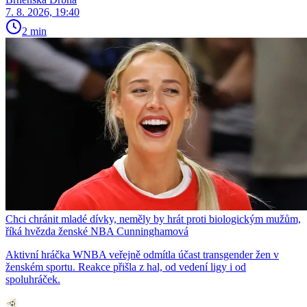
7. 8. 2026, 19:40
2 min
Chci chránit mladé dívky, neměly by hrát proti biologickým mužům,
říká hvězda ženské NBA Cunninghamová
Aktivní hráčka WNBA veřejně odmítla účast transgender žen v
ženském sportu. Reakce přišla z hal, od vedení ligy i od
spoluhráček.