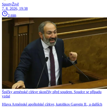
SportyŽivě
7. 8. 2026, 19:38
3 min
Špičky arménské církve skončily před soudem. Soudce se případu
vzdal
Hlava Arménské apoštolské církve, katolikos Garegin II., a dalších