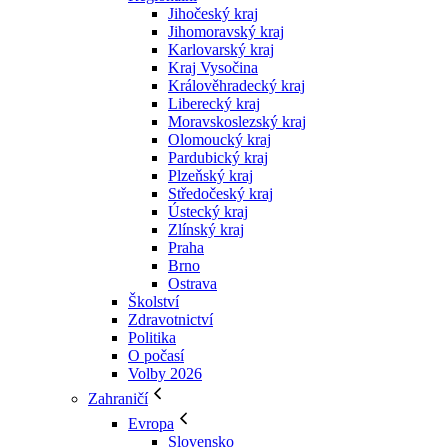
Jihočeský kraj
Jihomoravský kraj
Karlovarský kraj
Kraj Vysočina
Králověhradecký kraj
Liberecký kraj
Moravskoslezský kraj
Olomoucký kraj
Pardubický kraj
Plzeňský kraj
Středočeský kraj
Ústecký kraj
Zlínský kraj
Praha
Brno
Ostrava
Školství
Zdravotnictví
Politika
O počasí
Volby 2026
Zahraničí
Evropa
Slovensko