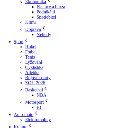
Ekonomika
Finance a burza
Podnikání
Spotřebitel
Krimi
Doprava
Nehody
Sport
Hokej
Fotbal
Tenis
Lyžování
Cyklistika
Atletika
Bojové sporty
ZOH 2026
Basketbal
NBA
Motosport
F1
Auto-moto
Elektromobily
Kultura