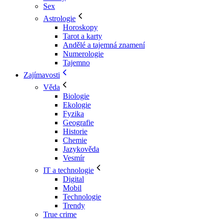
Sex
Astrologie
Horoskopy
Tarot a karty
Andělé a tajemná znamení
Numerologie
Tajemno
Zajímavosti
Věda
Biologie
Ekologie
Fyzika
Geografie
Historie
Chemie
Jazykověda
Vesmír
IT a technologie
Digital
Mobil
Technologie
Trendy
True crime