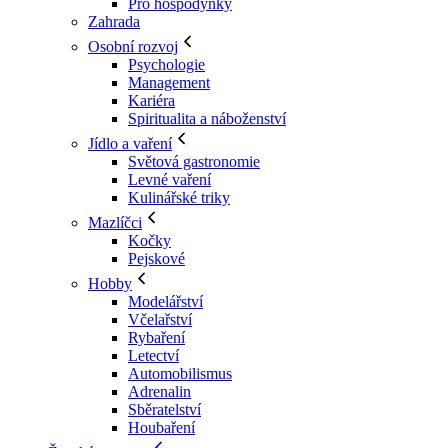
Pro hospodyňky
Zahrada
Osobní rozvoj
Psychologie
Management
Kariéra
Spiritualita a náboženství
Jídlo a vaření
Světová gastronomie
Levné vaření
Kulinářské triky
Mazlíčci
Kočky
Pejskové
Hobby
Modelářství
Včelařství
Rybaření
Letectví
Automobilismus
Adrenalin
Sběratelství
Houbaření