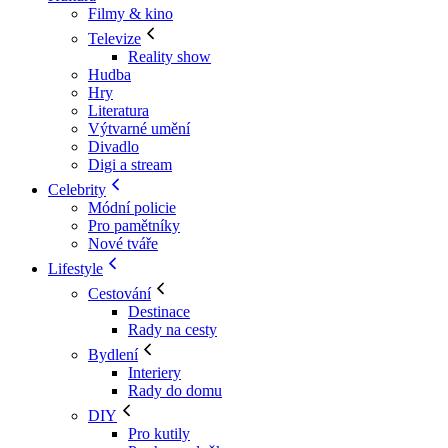
Filmy & kino
Televize
Reality show
Hudba
Hry
Literatura
Výtvarné umění
Divadlo
Digi a stream
Celebrity
Módní policie
Pro pamětníky
Nové tváře
Lifestyle
Cestování
Destinace
Rady na cesty
Bydlení
Interiery
Rady do domu
DIY
Pro kutily