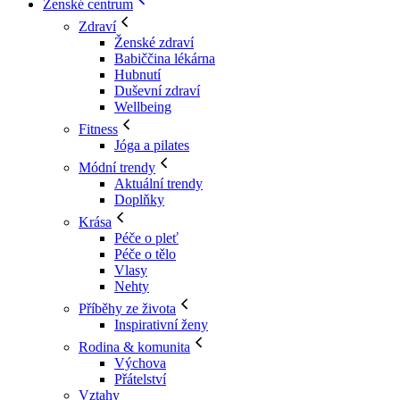
Ženské centrum
Zdraví
Ženské zdraví
Babiččina lékárna
Hubnutí
Duševní zdraví
Wellbeing
Fitness
Jóga a pilates
Módní trendy
Aktuální trendy
Doplňky
Krása
Péče o pleť
Péče o tělo
Vlasy
Nehty
Příběhy ze života
Inspirativní ženy
Rodina & komunita
Výchova
Přátelství
Vztahy