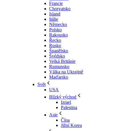
Francie
Chorvatsko
Island
Itálie
Německo
Polsko
Rakousko
Řecko
Rusko
Španělsko
Švédsko
Velká Británie
Rumunsko
Válka na Ukrajině
Maďarsko
Svět
USA
Blízký východ
Izrael
Palestina
Asie
Čína
Jižní Korea