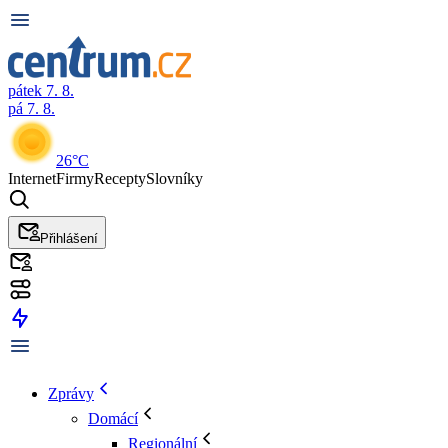
pátek 7. 8.
pá 7. 8.
26°C
Internet
Firmy
Recepty
Slovníky
Přihlášení
Zprávy
Domácí
Regionální