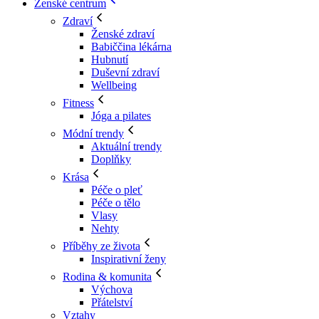
Ženské centrum
Zdraví
Ženské zdraví
Babiččina lékárna
Hubnutí
Duševní zdraví
Wellbeing
Fitness
Jóga a pilates
Módní trendy
Aktuální trendy
Doplňky
Krása
Péče o pleť
Péče o tělo
Vlasy
Nehty
Příběhy ze života
Inspirativní ženy
Rodina & komunita
Výchova
Přátelství
Vztahy