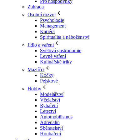
Pro hospodyňky
Zahrada
Osobní rozvoj
Psychologie
Management
Kariéra
Spiritualita a náboženství
Jídlo a vaření
Světová gastronomie
Levné vaření
Kulinářské triky
Mazlíčci
Kočky
Pejskové
Hobby
Modelářství
Včelařství
Rybaření
Letectví
Automobilismus
Adrenalin
Sběratelství
Houbaření