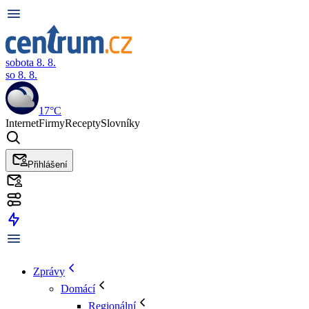
sobota 8. 8.
so 8. 8.
17°C
Internet
Firmy
Recepty
Slovníky
Přihlášení
Zprávy
Domácí
Regionální