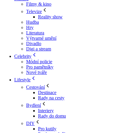
Filmy & kino
Televize
Reality show
Hudba
Hry
Literatura
Výtvarné umění
Divadlo
Digi a stream
Celebrity
Módní policie
Pro pamětníky
Nové tváře
Lifestyle
Cestování
Destinace
Rady na cesty
Bydlení
Interiery
Rady do domu
DIY
Pro kutily