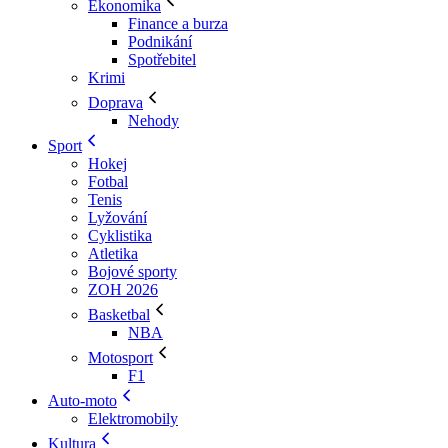
Ekonomika
Finance a burza
Podnikání
Spotřebitel
Krimi
Doprava
Nehody
Sport
Hokej
Fotbal
Tenis
Lyžování
Cyklistika
Atletika
Bojové sporty
ZOH 2026
Basketbal
NBA
Motosport
F1
Auto-moto
Elektromobily
Kultura