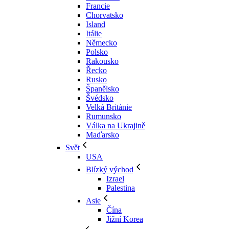
Francie
Chorvatsko
Island
Itálie
Německo
Polsko
Rakousko
Řecko
Rusko
Španělsko
Švédsko
Velká Británie
Rumunsko
Válka na Ukrajině
Maďarsko
Svět
USA
Blízký východ
Izrael
Palestina
Asie
Čína
Jižní Korea