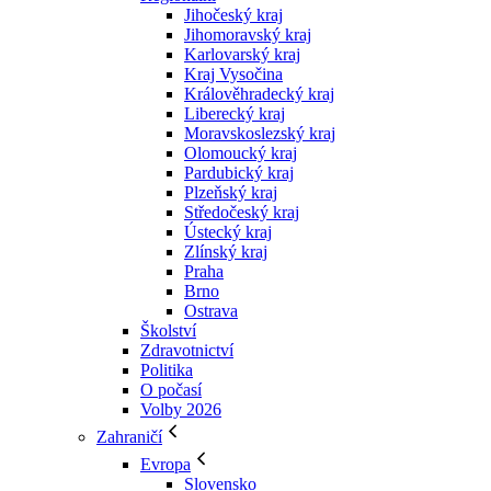
Jihočeský kraj
Jihomoravský kraj
Karlovarský kraj
Kraj Vysočina
Králověhradecký kraj
Liberecký kraj
Moravskoslezský kraj
Olomoucký kraj
Pardubický kraj
Plzeňský kraj
Středočeský kraj
Ústecký kraj
Zlínský kraj
Praha
Brno
Ostrava
Školství
Zdravotnictví
Politika
O počasí
Volby 2026
Zahraničí
Evropa
Slovensko