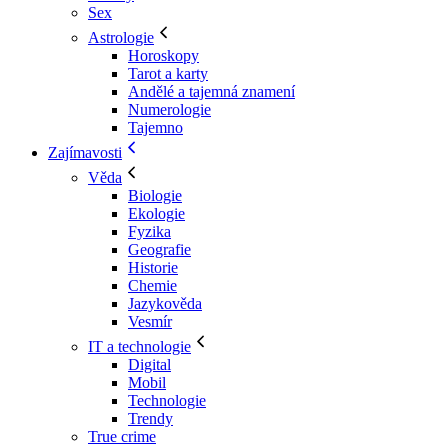
Sex
Astrologie
Horoskopy
Tarot a karty
Andělé a tajemná znamení
Numerologie
Tajemno
Zajímavosti
Věda
Biologie
Ekologie
Fyzika
Geografie
Historie
Chemie
Jazykověda
Vesmír
IT a technologie
Digital
Mobil
Technologie
Trendy
True crime