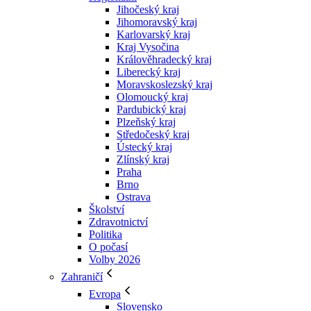
Jihočeský kraj
Jihomoravský kraj
Karlovarský kraj
Kraj Vysočina
Králověhradecký kraj
Liberecký kraj
Moravskoslezský kraj
Olomoucký kraj
Pardubický kraj
Plzeňský kraj
Středočeský kraj
Ústecký kraj
Zlínský kraj
Praha
Brno
Ostrava
Školství
Zdravotnictví
Politika
O počasí
Volby 2026
Zahraničí
Evropa
Slovensko