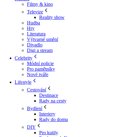
Filmy & kino
Televize
Reality show
Hudba
Hry
Literatura
Výtvarné umění
Divadlo
Digi a stream
Celebrity
Módní policie
Pro pamětníky
Nové tváře
Lifestyle
Cestování
Destinace
Rady na cesty
Bydlení
Interiery
Rady do domu
DIY
Pro kutily