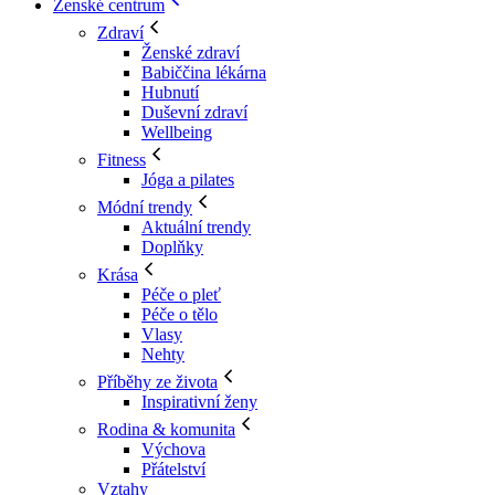
Ženské centrum
Zdraví
Ženské zdraví
Babiččina lékárna
Hubnutí
Duševní zdraví
Wellbeing
Fitness
Jóga a pilates
Módní trendy
Aktuální trendy
Doplňky
Krása
Péče o pleť
Péče o tělo
Vlasy
Nehty
Příběhy ze života
Inspirativní ženy
Rodina & komunita
Výchova
Přátelství
Vztahy