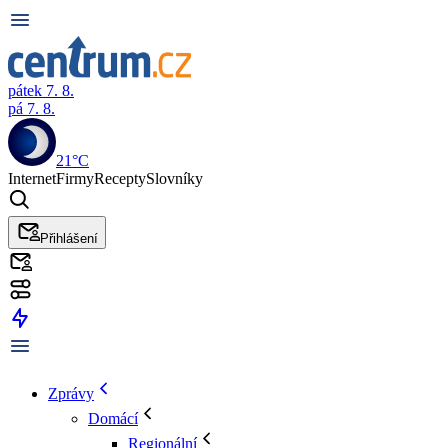
pátek 7. 8.
pá 7. 8.
21°C
Internet
Firmy
Recepty
Slovníky
Přihlášení
Zprávy
Domácí
Regionální