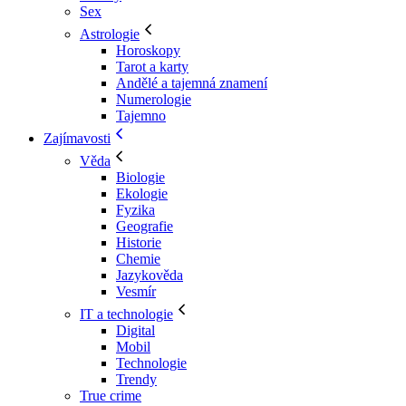
Sex
Astrologie
Horoskopy
Tarot a karty
Andělé a tajemná znamení
Numerologie
Tajemno
Zajímavosti
Věda
Biologie
Ekologie
Fyzika
Geografie
Historie
Chemie
Jazykověda
Vesmír
IT a technologie
Digital
Mobil
Technologie
Trendy
True crime