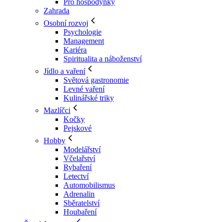
Pro hospodyňky
Zahrada
Osobní rozvoj
Psychologie
Management
Kariéra
Spiritualita a náboženství
Jídlo a vaření
Světová gastronomie
Levné vaření
Kulinářské triky
Mazlíčci
Kočky
Pejskové
Hobby
Modelářství
Včelařství
Rybaření
Letectví
Automobilismus
Adrenalin
Sběratelství
Houbaření