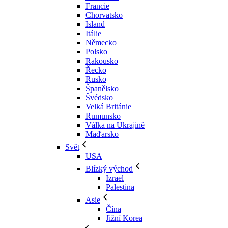
Francie
Chorvatsko
Island
Itálie
Německo
Polsko
Rakousko
Řecko
Rusko
Španělsko
Švédsko
Velká Británie
Rumunsko
Válka na Ukrajině
Maďarsko
Svět
USA
Blízký východ
Izrael
Palestina
Asie
Čína
Jižní Korea