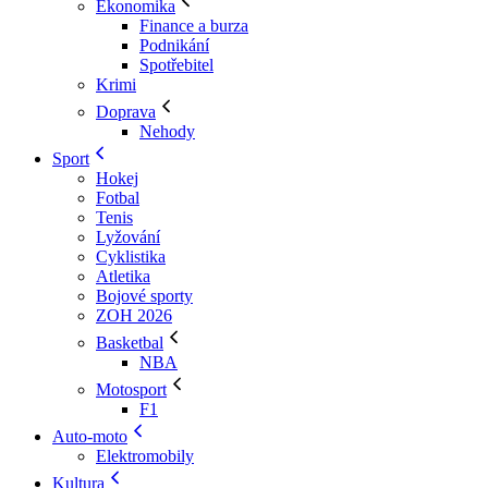
Ekonomika
Finance a burza
Podnikání
Spotřebitel
Krimi
Doprava
Nehody
Sport
Hokej
Fotbal
Tenis
Lyžování
Cyklistika
Atletika
Bojové sporty
ZOH 2026
Basketbal
NBA
Motosport
F1
Auto-moto
Elektromobily
Kultura