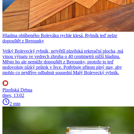
Hladina oblíbeného Boleváku rychle klesá. Rybník teď nelze
dopouštět z Berounky
Velký Bolevecký rybník, největší plzeňská rekreační plocha, má
vinou výparu ve vedrech zhruba o 40 centimetrů nižší hladinu.
Město ho ale nemůže dopouštět z Berounky, protože to teď
nedovoluje nízký průtok v řece. Potřebuje přitom plný stav, aby
mohlo co nejdříve odbahnit sousední Malý Bolevecký rybník.
Plzeňská Drbna
dnes, 13:02
2 min