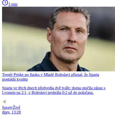
3 min
Trenér Priske po fiasku v Mladé Boleslavi přiznal, že Sparta
postrádá kvalitu
Sparta ve třech dnech předvedla dvě tváře: doma otočila zápas s
Lyonem na 2:1, v Boleslavi prohrála 0:2 už do poločasu.
SportyŽivě
dnes, 13:28