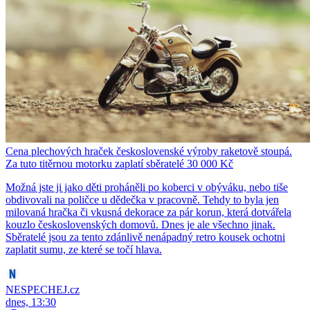
Cena plechových hraček československé výroby raketově stoupá.
Za tuto titěrnou motorku zaplatí sběratelé 30 000 Kč
Možná jste ji jako děti proháněli po koberci v obýváku, nebo tiše
obdivovali na poličce u dědečka v pracovně. Tehdy to byla jen
milovaná hračka či vkusná dekorace za pár korun, která dotvářela
kouzlo československých domovů. Dnes je ale všechno jinak.
Sběratelé jsou za tento zdánlivě nenápadný retro kousek ochotni
zaplatit sumu, ze které se točí hlava.
NESPECHEJ.cz
dnes, 13:30