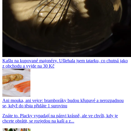
Kašlu na kupované majonézy. Ušlehala jsem tatarku, co chutná jako
z obchodu a vyjde na 30 Kč
Ani mouka, ani vejce: bramboráky budou křupavé a nerozpadnou
se, když do těsta přidáte 1 surovinu
Znáte to. Placky vypadají na pánvi krásně, ale ve chvíli, kdy je
chcete obrátit, se rozjedou na kaši a z...