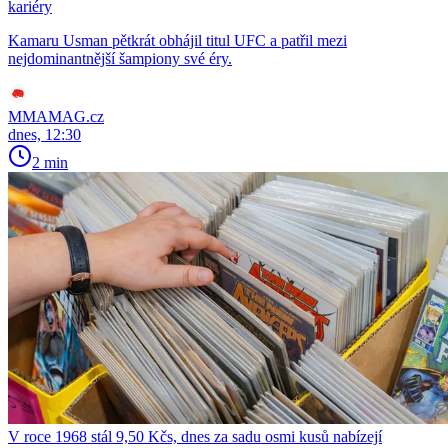
kariéry
Kamaru Usman pětkrát obhájil titul UFC a patřil mezi
nejdominantnější šampiony své éry.
MMAMAG.cz
dnes, 12:30
2 min
V roce 1968 stál 9,50 Kčs, dnes za sadu osmi kusů nabízejí