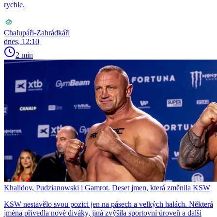
rychle.
Chalupáři-Zahrádkáři
dnes, 12:10
2 min
Khalidov, Pudzianowski i Gamrot. Deset jmen, která změnila KSW
KSW nestavělo svou pozici jen na pásech a velkých halách. Některá
jména přivedla nové diváky, jiná zvýšila sportovní úroveň a další