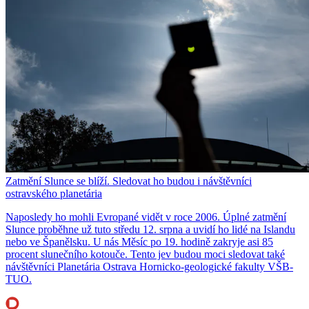
Zatmění Slunce se blíží. Sledovat ho budou i návštěvníci
ostravského planetária
Naposledy ho mohli Evropané vidět v roce 2006. Úplné zatmění
Slunce proběhne už tuto středu 12. srpna a uvidí ho lidé na Islandu
nebo ve Španělsku. U nás Měsíc po 19. hodině zakryje asi 85
procent slunečního kotouče. Tento jev budou moci sledovat také
návštěvníci Planetária Ostrava Hornicko-geologické fakulty VŠB-
TUO.