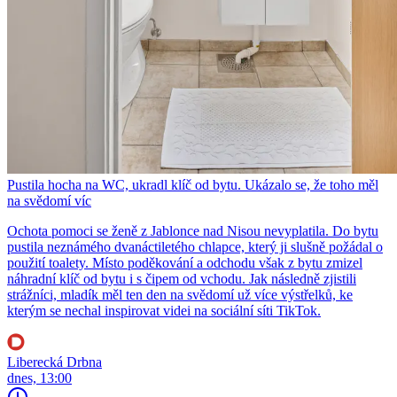
Pustila hocha na WC, ukradl klíč od bytu. Ukázalo se, že toho měl
na svědomí víc
Ochota pomoci se ženě z Jablonce nad Nisou nevyplatila. Do bytu
pustila neznámého dvanáctiletého chlapce, který ji slušně požádal o
použití toalety. Místo poděkování a odchodu však z bytu zmizel
náhradní klíč od bytu i s čipem od vchodu. Jak následně zjistili
strážníci, mladík měl ten den na svědomí už více výstřelků, ke
kterým se nechal inspirovat videi na sociální síti TikTok.
Liberecká Drbna
dnes, 13:00