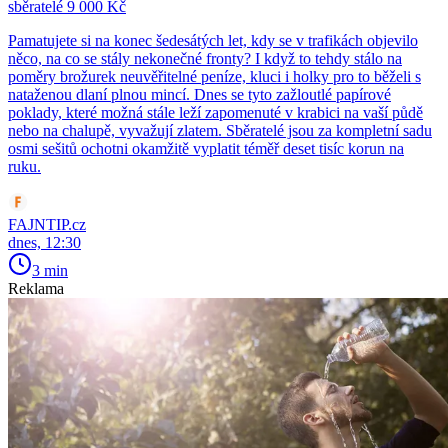
sběratelé 9 000 Kč
Pamatujete si na konec šedesátých let, kdy se v trafikách objevilo
něco, na co se stály nekonečné fronty? I když to tehdy stálo na
poměry brožurek neuvěřitelné peníze, kluci i holky pro to běželi s
nataženou dlaní plnou mincí. Dnes se tyto zažloutlé papírové
poklady, které možná stále leží zapomenuté v krabici na vaší půdě
nebo na chalupě, vyvažují zlatem. Sběratelé jsou za kompletní sadu
osmi sešitů ochotni okamžitě vyplatit téměř deset tisíc korun na
ruku.
FAJNTIP.cz
dnes, 12:30
3 min
Reklama