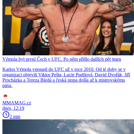
Vémola byl první Čech v UFC. Po něm přišlo dalších pět jmen
Karlos Vémola vstoupil do UFC už v roce 2010. Od té doby se v
organizaci objevili Viktor Pešta, Lucie Pudilová, David Dvořák, Jiří
Procházka a Tereza Bledá a česká stopa došla až k mistrovskému
pásu.
MMAMAG.cz
dnes, 12:19
2 min