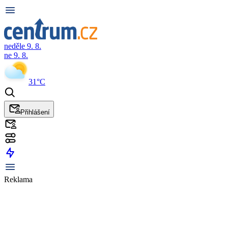
neděle 9. 8.
ne 9. 8.
31°C
Přihlášení
Reklama