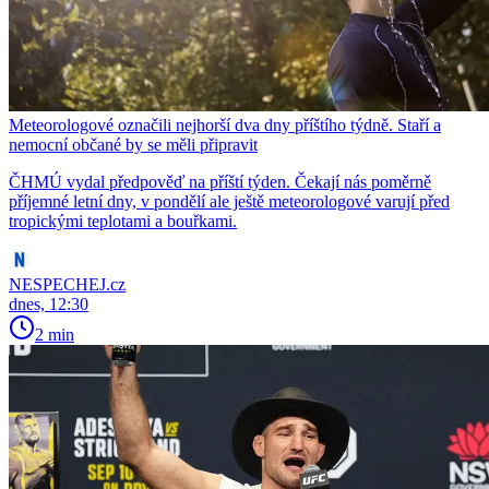
Meteorologové označili nejhorší dva dny příštího týdně. Staří a
nemocní občané by se měli připravit
ČHMÚ vydal předpověď na příští týden. Čekají nás poměrně
příjemné letní dny, v pondělí ale ještě meteorologové varují před
tropickými teplotami a bouřkami.
NESPECHEJ.cz
dnes, 12:30
2 min