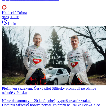
Hradecká Drbna
dnes, 13:26
1 min
Přežili jen zázrakem. Český pilot Stříteský promluvil po ohnivé
nehodě v Polsku
Náraz do stromu ve 120 km/h, oheň, vyprošťování z vraku.
Dominik Stříteský poprvé popsal, co prožil na Rallye Polska, a co