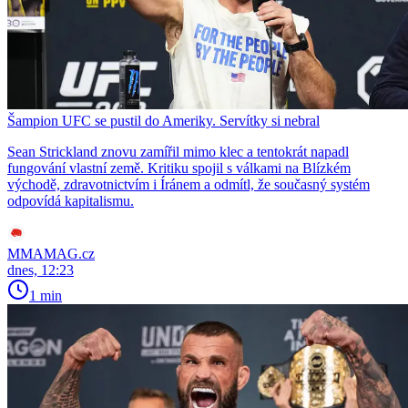
Šampion UFC se pustil do Ameriky. Servítky si nebral
Sean Strickland znovu zamířil mimo klec a tentokrát napadl
fungování vlastní země. Kritiku spojil s válkami na Blízkém
východě, zdravotnictvím i Íránem a odmítl, že současný systém
odpovídá kapitalismu.
MMAMAG.cz
dnes, 12:23
1 min