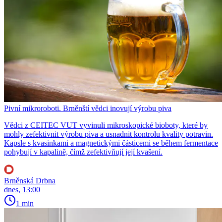
Pivní mikroroboti. Brněnští vědci inovují výrobu piva
Vědci z CEITEC VUT vyvinuli mikroskopické bioboty, které by
mohly zefektivnit výrobu piva a usnadnit kontrolu kvality potravin.
Kapsle s kvasinkami a magnetickými částicemi se během fermentace
pohybují v kapalině, čímž zefektivňují její kvašení.
Brněnská Drbna
dnes, 13:00
1 min