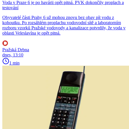
Voda v Praze 6 je po havárii opět pitná. PVK dokončily proplach a
testování
Obyvatelé části Prahy 6 už mohou znovu bez obav pít vodu z
kohoutku. Po rozsáhlém proplachu vodovodní sítě a laboratorním
rozboru vzorků Pražské vodovody a kanalizace potvrdily, že voda v
oblasti Veleslavína je opět pitná.
Pražská Drbna
dnes, 13:10
1 min