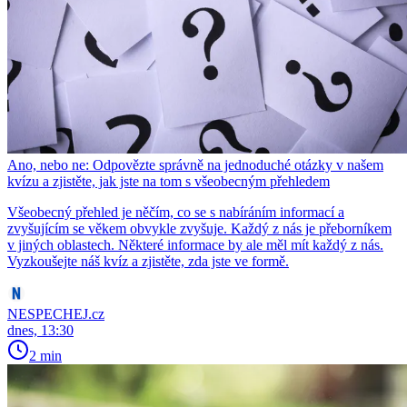
Ano, nebo ne: Odpovězte správně na jednoduché otázky v našem
kvízu a zjistěte, jak jste na tom s všeobecným přehledem
Všeobecný přehled je něčím, co se s nabíráním informací a
zvyšujícím se věkem obvykle zvyšuje. Každý z nás je přeborníkem
v jiných oblastech. Některé informace by ale měl mít každý z nás.
Vyzkoušejte náš kvíz a zjistěte, zda jste ve formě.
NESPECHEJ.cz
dnes, 13:30
2 min