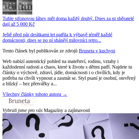
Tuhle sifonovou láhev měl doma každý druhý. Dnes za ni sběratelé
dají až 5 000 Kč
Ještě před pár desítkami let patřila k výbavě téměř každé
domácnosti, dnes se po ní shánějí milovníci retro...
Tento článek byl publikován ze zdrojů
Bruneta v kuchyni
Web nabízí autentický pohled na mateřství, rodinu, vztahy i
každodenní radosti a chaos, které k životu s dětmi patří. Najdete tu
články o výchově, zdraví, jídle, domácnosti i o chvílích, kdy je
potřeba na chvíli vypnout a zasmát se. Styl psaní je osobní, otevřený
a blízký – bez přetvářky a...
Všechny články tohoto autora →
Vybrali jsme pro vás
Magazíny a zajímavosti