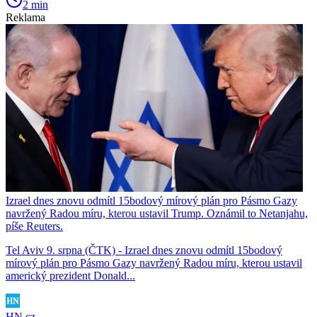
2 min
Reklama
Izrael dnes znovu odmítl 15bodový mírový plán pro Pásmo Gazy
navržený Radou míru, kterou ustavil Trump. Oznámil to Netanjahu,
píše Reuters.
Tel Aviv 9. srpna (ČTK) - Izrael dnes znovu odmítl 15bodový
mírový plán pro Pásmo Gazy navržený Radou míru, kterou ustavil
americký prezident Donald...
HN.cz