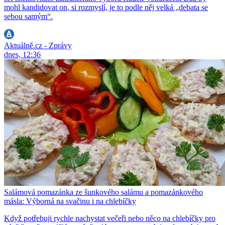
mohl kandidovat on, si rozmyslí, je to podle něj velká „debata se
sebou samým“.
Aktuálně.cz - Zprávy
dnes, 12:36
Salámová pomazánka ze šunkového salámu a pomazánkového
másla: Výborná na svačinu i na chlebíčky
Když potřebuji rychle nachystat večeři nebo něco na chlebíčky pro