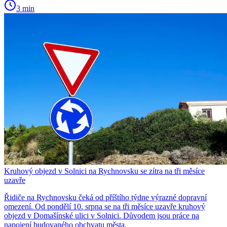
3 min
Kruhový objezd v Solnici na Rychnovsku se zítra na tři měsíce
uzavře
Řidiče na Rychnovsku čeká od příštího týdne výrazné dopravní
omezení. Od pondělí 10. srpna se na tři měsíce uzavře kruhový
objezd v Domašínské ulici v Solnici. Důvodem jsou práce na
napojení budovaného obchvatu města.