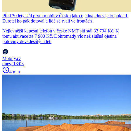
Před 30 lety stál první mobil v Česku jako ojetina, dnes je to poklad.
Eurotel ho pak dotoval a lidé se rvali ve frontách
Nejlevnější kapesní telefon v české NMT síti stál 33 794 Kč. K
tomu aktivace za 7 900 Kč. Dohromady víc než slušná ojetina
poloviny devadesátých let.
Mobify.cz
dnes, 13:03
4 min