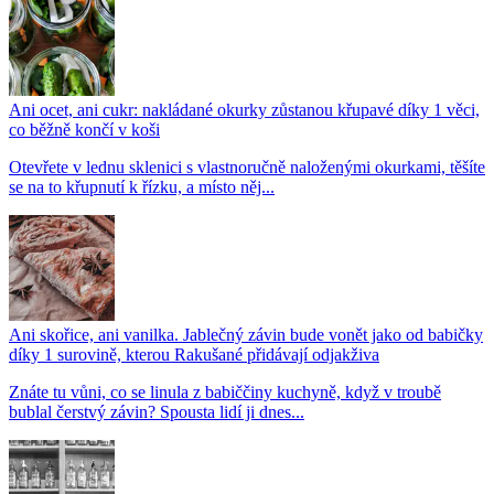
Ani ocet, ani cukr: nakládané okurky zůstanou křupavé díky 1 věci,
co běžně končí v koši
Otevřete v lednu sklenici s vlastnoručně naloženými okurkami, těšíte
se na to křupnutí k řízku, a místo něj...
Ani skořice, ani vanilka. Jablečný závin bude vonět jako od babičky
díky 1 surovině, kterou Rakušané přidávají odjakživa
Znáte tu vůni, co se linula z babiččiny kuchyně, když v troubě
bublal čerstvý závin? Spousta lidí ji dnes...