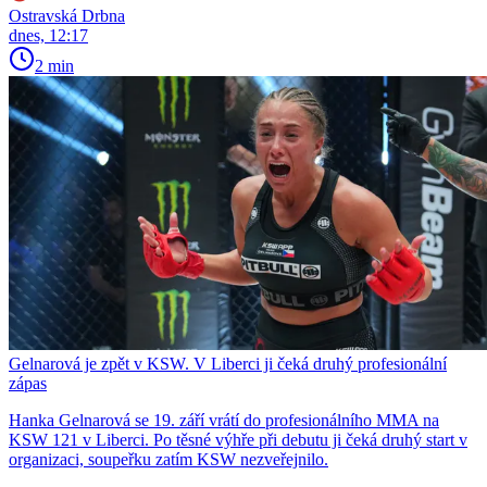
Ostravská Drbna
dnes, 12:17
2 min
Gelnarová je zpět v KSW. V Liberci ji čeká druhý profesionální
zápas
Hanka Gelnarová se 19. září vrátí do profesionálního MMA na
KSW 121 v Liberci. Po těsné výhře při debutu ji čeká druhý start v
organizaci, soupeřku zatím KSW nezveřejnilo.