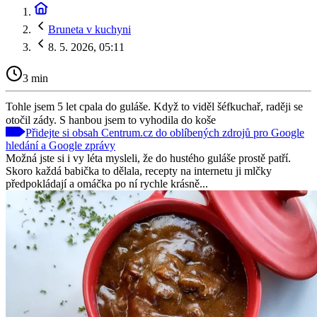
Bruneta v kuchyni
8. 5. 2026, 05:11
3 min
Tohle jsem 5 let cpala do guláše. Když to viděl šéfkuchař, raději se
otočil zády. S hanbou jsem to vyhodila do koše
Přidejte si obsah Centrum.cz do oblíbených zdrojů pro Google
hledání a Google zprávy
Možná jste si i vy léta mysleli, že do hustého guláše prostě patří.
Skoro každá babička to dělala, recepty na internetu ji mlčky
předpokládají a omáčka po ní rychle krásně...