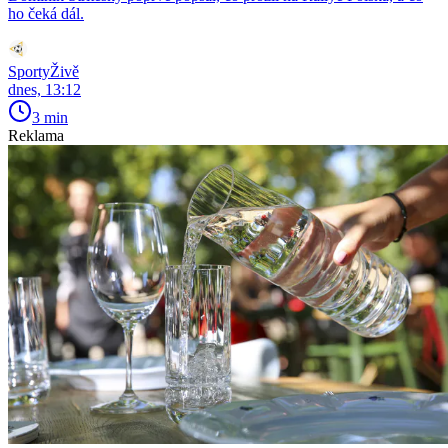
ho čeká dál.
SportyŽivě
dnes, 13:12
3 min
Reklama