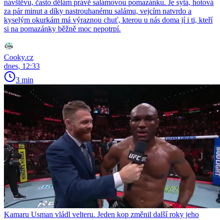
návštěvu, často dělám právě salámovou pomazánku. Je sytá, hotová
za pár minut a díky nastrouhanému salámu, vejcím natvrdo a
kyselým okurkám má výraznou chuť, kterou u nás doma jí i ti, kteří
si na pomazánky běžně moc nepotrpí.
Cooky.cz
dnes, 12:33
3 min
Kamaru Usman vládl velteru. Jeden kop změnil další roky jeho