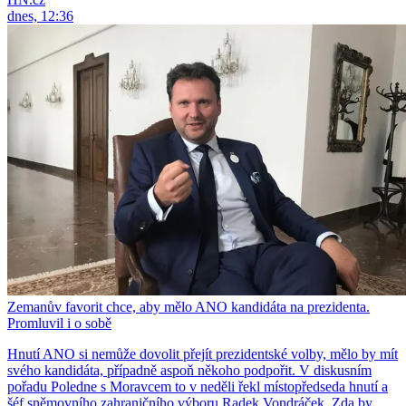
dnes, 12:36
Zemanův favorit chce, aby mělo ANO kandidáta na prezidenta.
Promluvil i o sobě
Hnutí ANO si nemůže dovolit přejít prezidentské volby, mělo by mít
svého kandidáta, případně aspoň někoho podpořit. V diskusním
pořadu Poledne s Moravcem to v neděli řekl místopředseda hnutí a
šéf sněmovního zahraničního výboru Radek Vondráček. Zda by