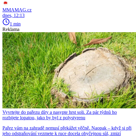
MMAMAG.cz
dnes, 12:13
1 min
Reklama
Vyvrtejte do pařezu díry a nasypte hrst soli. Za pár týdnů ho
rozbijete lopatou, jako by byl z polystyrenu
Pařez vám na zahradě nemusí překážet věčně. Naopak – když si při
jeho odstraňování vezmete k ruce docela obyčejnou sůl, zmizí