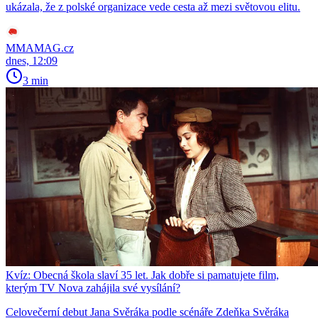
ukázala, že z polské organizace vede cesta až mezi světovou elitu.
MMAMAG.cz
dnes, 12:09
3 min
Kvíz: Obecná škola slaví 35 let. Jak dobře si pamatujete film,
kterým TV Nova zahájila své vysílání?
Celovečerní debut Jana Svěráka podle scénáře Zdeňka Svěráka