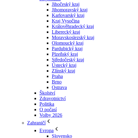
Jihočeský kraj
Jihomoravský kraj
Karlovarský kraj
Kraj Vysočina
Králověhradecký kraj
Liberecký kraj
Moravskoslezský kraj
Olomoucký kraj
Pardubický kraj
Plzeňský kraj
Středočeský kraj
Ústecký kraj
Zlínský kraj
Praha
Brno
Ostrava
Školství
Zdravotnictví
Politika
O počasí
Volby 2026
Zahraničí
Evropa
Slovensko