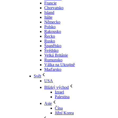
Francie
Chorvatsko
Island
Itálie
Německo
Polsko
Rakousko
Řecko
Rusko
Španělsko
Švédsko
Velká Británie
Rumunsko
Válka na Ukrajině
Maďarsko
Svět
USA
Blízký východ
Izrael
Palestina
Asie
Čína
Jižní Korea