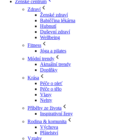
Ženské centrum
Zdraví
Ženské zdraví
Babiččina lékárna
Hubnutí
Duševní zdraví
Wellbeing
Fitness
Jóga a pilates
Módní trendy
Aktuální trendy
Doplňky
Krása
Péče o pleť
Péče o tělo
Vlasy
Nehty
Příběhy ze života
Inspirativní ženy
Rodina & komunita
Výchova
Přátelství
Vztahy