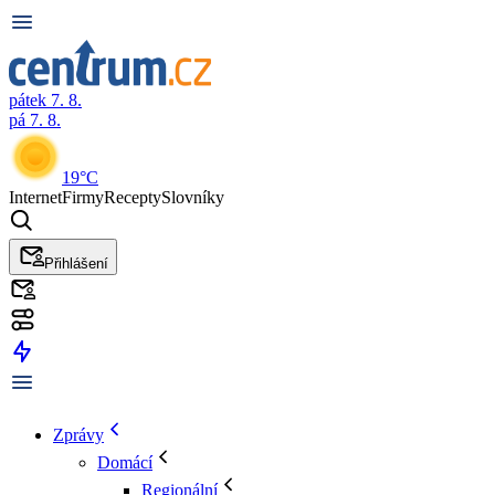
pátek 7. 8.
pá 7. 8.
19°C
Internet
Firmy
Recepty
Slovníky
Přihlášení
Zprávy
Domácí
Regionální