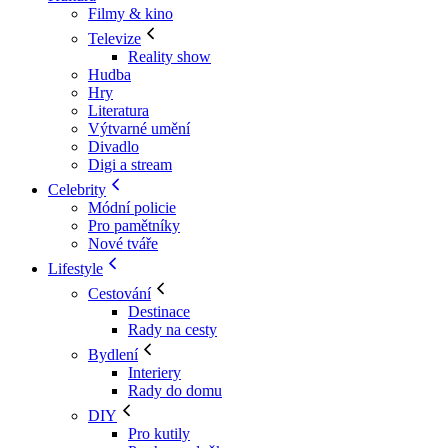
Filmy & kino
Televize
Reality show
Hudba
Hry
Literatura
Výtvarné umění
Divadlo
Digi a stream
Celebrity
Módní policie
Pro pamětníky
Nové tváře
Lifestyle
Cestování
Destinace
Rady na cesty
Bydlení
Interiery
Rady do domu
DIY
Pro kutily