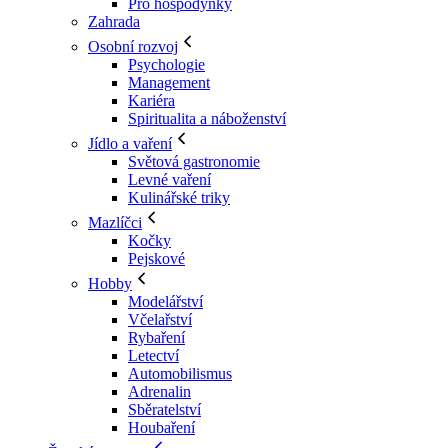
Pro hospodyňky
Zahrada
Osobní rozvoj
Psychologie
Management
Kariéra
Spiritualita a náboženství
Jídlo a vaření
Světová gastronomie
Levné vaření
Kulinářské triky
Mazlíčci
Kočky
Pejskové
Hobby
Modelářství
Včelařství
Rybaření
Letectví
Automobilismus
Adrenalin
Sběratelství
Houbaření