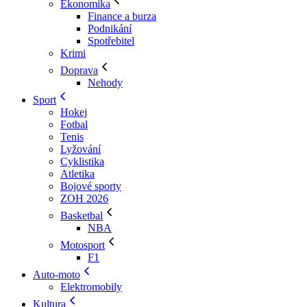
Ekonomika
Finance a burza
Podnikání
Spotřebitel
Krimi
Doprava
Nehody
Sport
Hokej
Fotbal
Tenis
Lyžování
Cyklistika
Atletika
Bojové sporty
ZOH 2026
Basketbal
NBA
Motosport
F1
Auto-moto
Elektromobily
Kultura