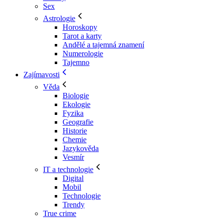
Sex
Astrologie
Horoskopy
Tarot a karty
Andělé a tajemná znamení
Numerologie
Tajemno
Zajímavosti
Věda
Biologie
Ekologie
Fyzika
Geografie
Historie
Chemie
Jazykověda
Vesmír
IT a technologie
Digital
Mobil
Technologie
Trendy
True crime