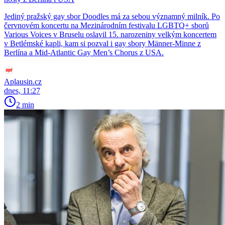
Jediný pražský gay sbor Doodles má za sebou významný milník. Po
červnovém koncertu na Mezinárodním festivalu LGBTQ+ sborů
Various Voices v Bruselu oslavil 15. narozeniny velkým koncertem
v Betlémské kapli, kam si pozval i gay sbory Männer-Minne z
Berlína a Mid-Atlantic Gay Men’s Chorus z USA.
Aplausin.cz
dnes, 11:27
2 min