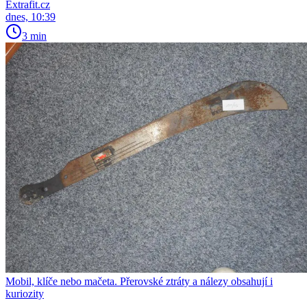
Extrafit.cz
dnes, 10:39
3 min
Mobil, klíče nebo mačeta. Přerovské ztráty a nálezy obsahují i
kuriozity