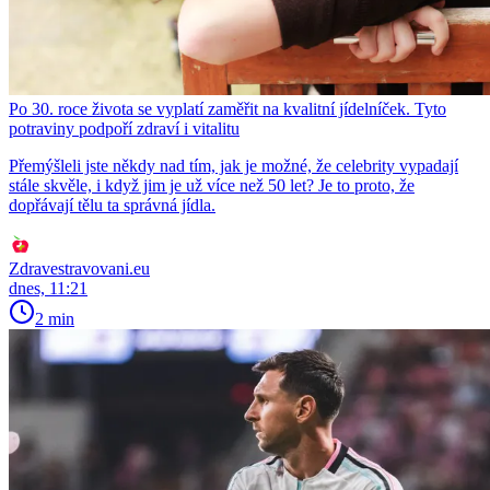
Po 30. roce života se vyplatí zaměřit na kvalitní jídelníček. Tyto
potraviny podpoří zdraví i vitalitu
Přemýšleli jste někdy nad tím, jak je možné, že celebrity vypadají
stále skvěle, i když jim je už více než 50 let? Je to proto, že
dopřávají tělu ta správná jídla.
Zdravestravovani.eu
dnes, 11:21
2 min