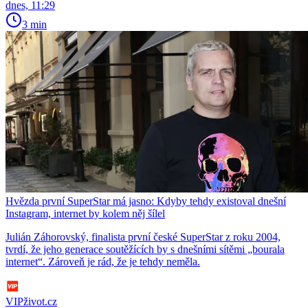
dnes, 11:29
3 min
Hvězda první SuperStar má jasno: Kdyby tehdy existoval dnešní
Instagram, internet by kolem něj šílel
Julián Záhorovský, finalista první české SuperStar z roku 2004,
tvrdí, že jeho generace soutěžících by s dnešními sítěmi „bourala
internet“. Zároveň je rád, že je tehdy neměla.
VIPživot.cz