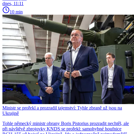
dnes, 11:11
10 min
Ministr se prořekl a prozradil tajemství: Tyhle zbraně už jsou na
Ukrajině
Tohle německý ministr obrany Boris Pistorius prozradit nechtěl, ale
při návštěvě zbrojovky KNDS se prořekl: samohybné houfnice