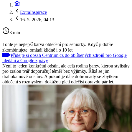
ExtraInspirace
16. 5. 2026, 04:13
3 min
Tohle je nejlepší barva oblečení pro seniorky. Když ji dobře
zkombinujete, omladí klidně i o 10 let
Přidejte si obsah Centrum.cz do oblíbených zdrojů pro Google
hledání a Google zprávy
Není to jeden konkrétní odstín, ale celá rodina barev, kterou stylistky
pro zralou tvář doporučují téměř bez výjimky. Říká se jim
drahokamové odstíny. A pokud je dáte dohromady se zbytkem
oblečení s rozmyslem, dokážou pleti odečíst opravdu pár let.