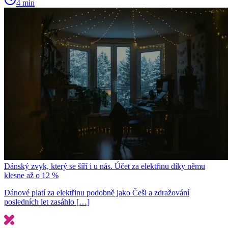
4 min
Dánský zvyk, který se šíří i u nás. Účet za elektřinu díky němu
klesne až o 12 %
Dánové platí za elektřinu podobně jako Češi a zdražování
posledních let zasáhlo […]