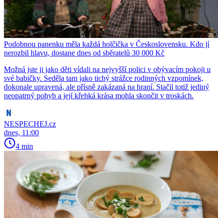
Podobnou panenku měla každá holčička v Československu. Kdo jí
nerozbil hlavu, dostane dnes od sběratelů 30 000 Kč
Možná jste ji jako děti vídali na nejvyšší polici v obývacím pokoji u
své babičky. Seděla tam jako tichý strážce rodinných vzpomínek,
dokonale upravená, ale přísně zakázaná na hraní. Stačil totiž jediný
neopatrný pohyb a její křehká krása mohla skončit v troskách.
NESPECHEJ.cz
dnes, 11:00
4 min