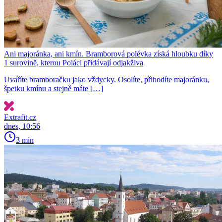
Ani majoránka, ani kmín. Bramborová polévka získá hloubku díky
1 surovině, kterou Poláci přidávají odjakživa
Uvaříte bramboračku jako vždycky. Osolíte, přihodíte majoránku,
špetku kmínu a stejně máte […]
Extrafit.cz
dnes, 10:56
3 min