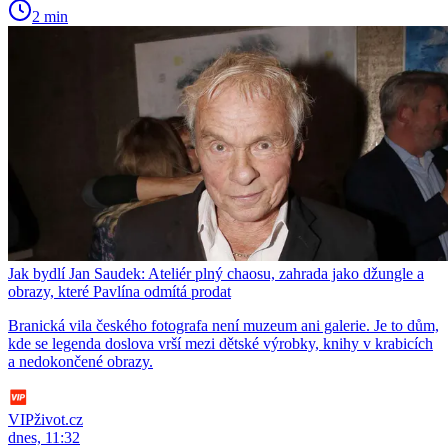
2 min
Jak bydlí Jan Saudek: Ateliér plný chaosu, zahrada jako džungle a
obrazy, které Pavlína odmítá prodat
Branická vila českého fotografa není muzeum ani galerie. Je to dům,
kde se legenda doslova vrší mezi dětské výrobky, knihy v krabicích
a nedokončené obrazy.
VIPživot.cz
dnes, 11:32