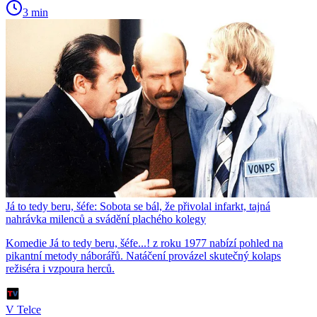
3 min
Já to tedy beru, šéfe: Sobota se bál, že přivolal infarkt, tajná
nahrávka milenců a svádění plachého kolegy
Komedie Já to tedy beru, šéfe...! z roku 1977 nabízí pohled na
pikantní metody náborářů. Natáčení provázel skutečný kolaps
režiséra i vzpoura herců.
V Telce