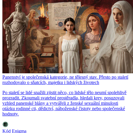
Panenství je společenská kategorie, ne tělesný stav. Přesto po staletí
rozhodovalo o sňatcích, majetku i lidských životech
Po staletí se lidé snažili zjistit něco, co lidské tělo neumí spolehlivě
prozradit. Zkoumali svatební prostěradla, hledali krev, posuzovali
vzhled panenské blány a vytvářeli z ženské sexuální minulosti
otázku rodinné cti, dědictví, náboženské čistoty nebo společenské
hodnoty.
Kód Enigma