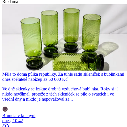
Reklama
Měla to doma půlka republiky. Za tuhle sadu skleniček s bublinkami
dnes sběratelé nabízejí až 50 000 Kč
Ve dně sklenky se leskne drobná vzduchová bublinka. Roky si jí
nikdo nevšímal, protože z těch skleniček se pilo o svátcích i ve
všední dny a nikdo je nepovažoval za...
Bruneta v kuchyni
dnes, 10:42