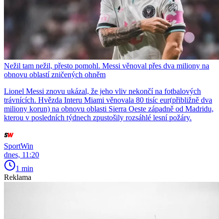
Nežil tam nežil, přesto pomohl. Messi věnoval přes dva miliony na
obnovu oblastí zničených ohněm
Lionel Messi znovu ukázal, že jeho vliv nekončí na fotbalových
trávnících. Hvězda Interu Miami věnovala 80 tisíc eur(přibližně dva
miliony korun) na obnovu oblasti Sierra Oeste západně od Madridu,
kterou v posledních týdnech zpustošily rozsáhlé lesní požáry.
SportWin
dnes, 11:20
1 min
Reklama