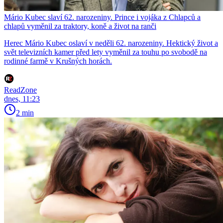
Mário Kubec slaví 62. narozeniny. Prince i vojáka z Chlapců a
chlapů vyměnil za traktory, koně a život na ranči
Herec Mário Kubec oslaví v neděli 62. narozeniny. Hektický život a
svět televizních kamer před lety vyměnil za touhu po svobodě na
rodinné farmě v Krušných horách.
ReadZone
dnes, 11:23
2 min