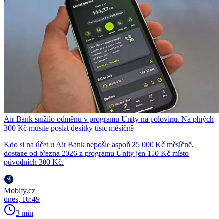
Air Bank snížilo odměnu v programu Unity na polovinu. Na plných
300 Kč musíte poslat desítky tisíc měsíčně
Kdo si na účet u Air Bank nepošle aspoň 25 000 Kč měsíčně,
dostane od března 2026 z programu Unity jen 150 Kč místo
původních 300 Kč.
Mobify.cz
dnes, 10:49
3 min