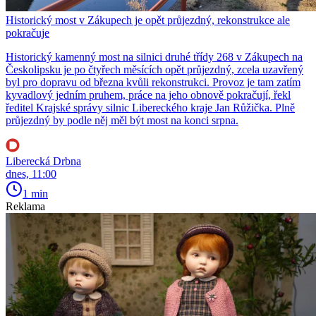
Historický most v Zákupech je opět průjezdný, rekonstrukce ale
pokračuje
Historický kamenný most na silnici druhé třídy 268 v Zákupech na
Českolipsku je po čtyřech měsících opět průjezdný, zcela uzavřený
byl pro dopravu od března kvůli rekonstrukci. Provoz je tam zatím
kyvadlový jedním pruhem, práce na jeho obnově pokračují, řekl
ředitel Krajské správy silnic Libereckého kraje Jan Růžička. Plně
průjezdný by podle něj měl být most na konci srpna.
Liberecká Drbna
dnes, 11:00
1 min
Reklama