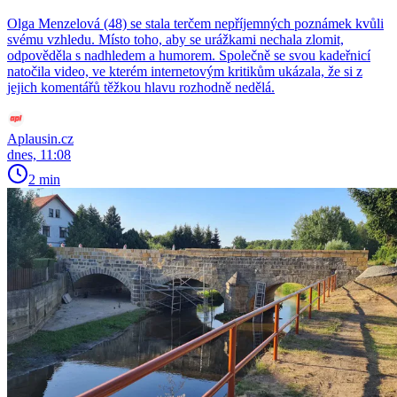
Olga Menzelová (48) se stala terčem nepříjemných poznámek kvůli
svému vzhledu. Místo toho, aby se urážkami nechala zlomit,
odpověděla s nadhledem a humorem. Společně se svou kadeřnicí
natočila video, ve kterém internetovým kritikům ukázala, že si z
jejich komentářů těžkou hlavu rozhodně nedělá.
Aplausin.cz
dnes, 11:08
2 min