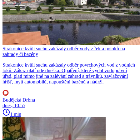
Strakonice kvůli suchu zakázaly odběr vody z řek a potoků na
zahrady či bazény
Strakonice kvůli suchu zakázaly odběr povrchových vod z vodních
toků. Zákaz platí ode dneška. Opatření, které vydal vodoprávní
úřad, platí mimo jiné na zalévání zahrad a trávníků, zavlažování
hřišť, mytí automobilů, napouštění bazénů a nádrží.
Budějcká Drbna
dnes, 10:55
1 min