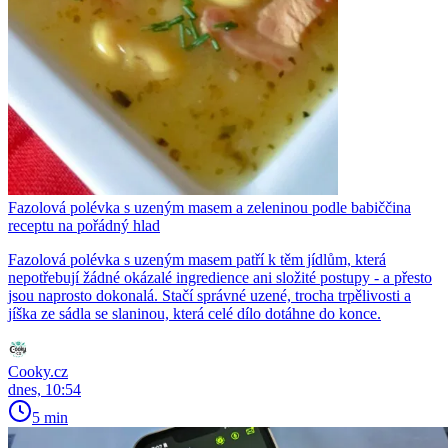
Fazolová polévka s uzeným masem a zeleninou podle babiččina
receptu na pořádný hlad
Fazolová polévka s uzeným masem patří k těm jídlům, která
nepotřebují žádné okázalé ingredience ani složité postupy - a přesto
jsou naprosto dokonalá. Stačí správné uzené, trocha trpělivosti a
jíška ze sádla se slaninou, která celé dílo dotáhne do konce.
Cooky.cz
dnes, 10:54
5 min