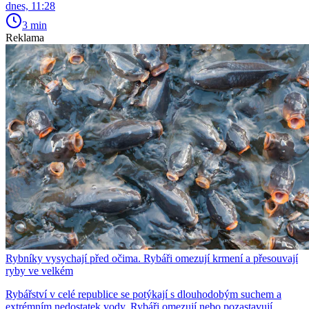
dnes, 11:28
3 min
Reklama
Rybníky vysychají před očima. Rybáři omezují krmení a přesouvají
ryby ve velkém
Rybářství v celé republice se potýkají s dlouhodobým suchem a
extrémním nedostatek vody. Rybáři omezují nebo pozastavují