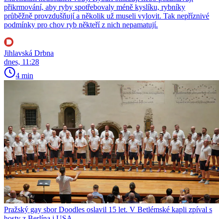
přikrmování, aby ryby spotřebovaly méně kyslíku, rybníky
průběžně provzdušňují a několik už museli vylovit. Tak nepříznivé
podmínky pro chov ryb někteří z nich nepamatují.
Jihlavská Drbna
dnes, 11:28
4 min
Pražský gay sbor Doodles oslavil 15 let. V Betlémské kapli zpíval s
hosty z Berlína i USA