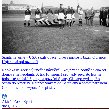
Sparta na turné v USA zažila ovace, bitku i naprostý bizár. Obránce
Hojera nakopl rozhodčí
Nabídka ke zcela výjimečné návštěvě, i když vede hodně daleko od
domova, se neodmítá. A tak 10. srpna 1926, tedy před sto lety, se
fotbalisté pražské Sparty na pozvání Sparty Chicago vydali přes
oceán do Ameriky. Nejprve vlakem do Barcelony a potom parníkem
Columbus do newyorského přístavu.
Aktuálně.cz - Sport
dnes, 11:20