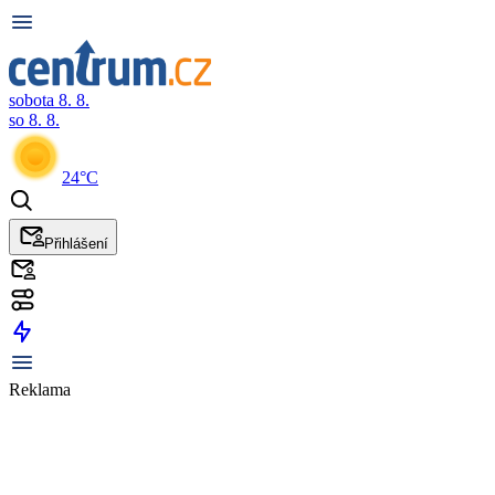
sobota 8. 8.
so 8. 8.
24°C
Přihlášení
Reklama