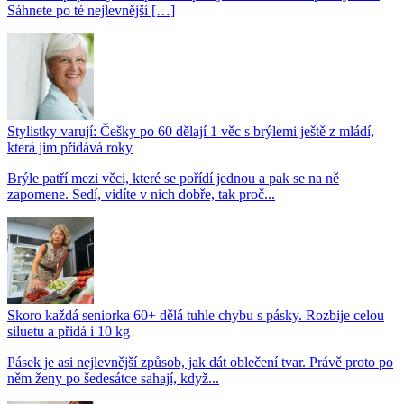
Sáhnete po té nejlevnější […]
Stylistky varují: Češky po 60 dělají 1 věc s brýlemi ještě z mládí,
která jim přidává roky
Brýle patří mezi věci, které se pořídí jednou a pak se na ně
zapomene. Sedí, vidíte v nich dobře, tak proč...
Skoro každá seniorka 60+ dělá tuhle chybu s pásky. Rozbije celou
siluetu a přidá i 10 kg
Pásek je asi nejlevnější způsob, jak dát oblečení tvar. Právě proto po
něm ženy po šedesátce sahají, když...