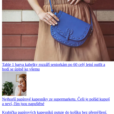
Tahle 1 barva kabelky rozzáří seniorkám po 60 celý letní outfit a
hodí se úplně ke všemu
Nejhorší papírové kapesníky ze supermarketu. Češi je pořád kupují
a neví, čím jsou napuštěné
Krabička papírových kapesníků putuje do košíku bez přemýšlení.