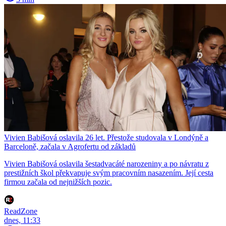
Vivien Babišová oslavila 26 let. Přestože studovala v Londýně a
Barceloně, začala v Agrofertu od základů
Vivien Babišová oslavila šestadvacáté narozeniny a po návratu z
prestižních škol překvapuje svým pracovním nasazením. Její cesta
firmou začala od nejnižších pozic.
ReadZone
dnes, 11:33