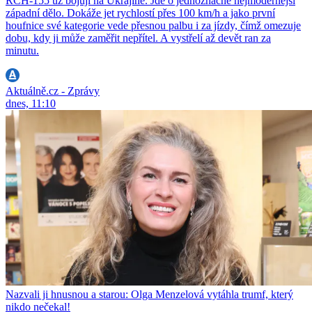
RCH-155 už bojují na Ukrajině. Jde o jednoznačně nejmodernější
západní dělo. Dokáže jet rychlostí přes 100 km/h a jako první
houfnice své kategorie vede přesnou palbu i za jízdy, čímž omezuje
dobu, kdy ji může zaměřit nepřítel. A vystřelí až devět ran za
minutu.
Aktuálně.cz - Zprávy
dnes, 11:10
Nazvali ji hnusnou a starou: Olga Menzelová vytáhla trumf, který
nikdo nečekal!