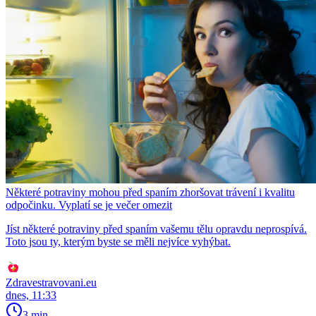
Některé potraviny mohou před spaním zhoršovat trávení i kvalitu
odpočinku. Vyplatí se je večer omezit
Jíst některé potraviny před spaním vašemu tělu opravdu neprospívá.
Toto jsou ty, kterým byste se měli nejvíce vyhýbat.
Zdravestravovani.eu
dnes, 11:33
3 min