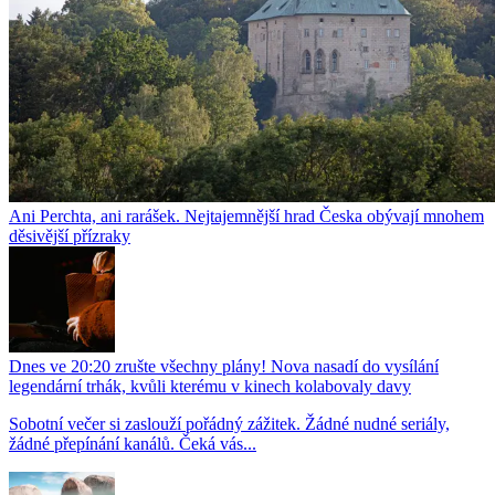
Ani Perchta, ani rarášek. Nejtajemnější hrad Česka obývají mnohem
děsivější přízraky
Dnes ve 20:20 zrušte všechny plány! Nova nasadí do vysílání
legendární trhák, kvůli kterému v kinech kolabovaly davy
Sobotní večer si zaslouží pořádný zážitek. Žádné nudné seriály,
žádné přepínání kanálů. Čeká vás...