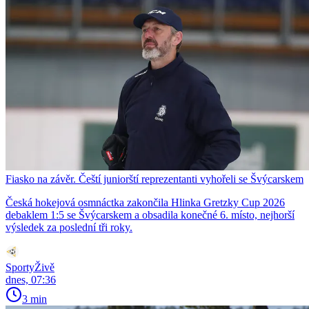
Fiasko na závěr. Čeští juniorští reprezentanti vyhořeli se Švýcarskem
Česká hokejová osmnáctka zakončila Hlinka Gretzky Cup 2026
debaklem 1:5 se Švýcarskem a obsadila konečné 6. místo, nejhorší
výsledek za poslední tři roky.
SportyŽivě
dnes, 07:36
3 min