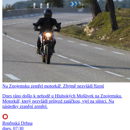
Na Znojemsku zemřel motorkář. Zřejmě nezvládl řízení
Dnes ráno došlo k nehodě u Hlubokých Mošůvek na Znojemsku.
Motorkář, který nezvládl průjezd zatáčkou, vjel na silnici. Na
následky zranění zemřel.
Brněnská Drbna
dnes, 07:30