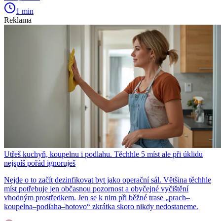
1 min
Reklama
Utřeš kuchyň, koupelnu i podlahu. Těchhle 5 míst ale při úklidu
nejspíš pořád ignoruješ
Nejde o to začít dezinfikovat byt jako operační sál. Většina těchhle
míst potřebuje jen občasnou pozornost a obyčejné vyčištění
vhodným prostředkem. Jen se k nim při běžné trase „prach–
koupelna–podlaha–hotovo“ zkrátka skoro nikdy nedostaneme.