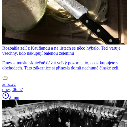
Rozbalila zelí z Kauflandu a na listech se něco hýbalo. Teď varuje
všechny, kdo nakupují balenou zeleninu
Dnes si musíte skutečně dávat velký pozor na to, co si kupujete v
obchodech. Tato zákaznice si přinesla domů nechutné čínské zelí.
adbz.cz
dnes, 06:57
2 min