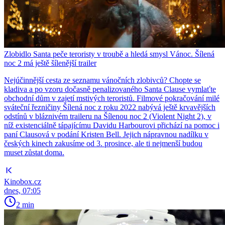
Zlobidlo Santa peče teroristy v troubě a hledá smysl Vánoc. Šílená
noc 2 má ještě šílenější trailer
Nejúčinnější cesta ze seznamu vánočních zlobivců? Chopte se
kladiva a po vzoru dočasně penalizovaného Santa Clause vymlaťte
obchodní dům v zajetí mstivých teroristů. Filmové pokračování milé
sváteční řezničiny Šílená noc z roku 2022 nabývá ještě krvavějších
odstínů v bláznivém traileru na Šílenou noc 2 (Violent Night 2), v
níž existenciálně tápajícímu Davidu Harbourovi přichází na pomoc i
paní Clausová v podání Kristen Bell. Jejich nápravnou nadílku v
českých kinech zakusíme od 3. prosince, ale ti nejmenší budou
muset zůstat doma.
Kinobox.cz
dnes, 07:05
2 min