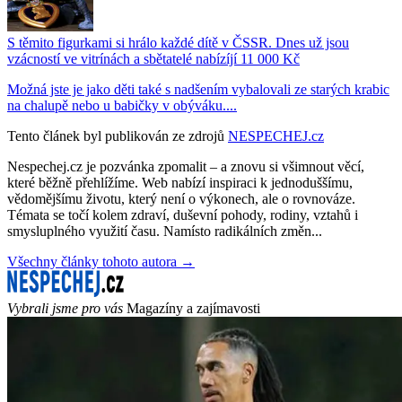
S těmito figurkami si hrálo každé dítě v ČSSR. Dnes už jsou
vzácností ve vitrínách a sbětatelé nabízíjí 11 000 Kč
Možná jste je jako děti také s nadšením vybalovali ze starých krabic
na chalupě nebo u babičky v obýváku....
Tento článek byl publikován ze zdrojů
NESPECHEJ.cz
Nespechej.cz je pozvánka zpomalit – a znovu si všimnout věcí,
které běžně přehlížíme. Web nabízí inspiraci k jednoduššímu,
vědomějšímu životu, který není o výkonech, ale o rovnováze.
Témata se točí kolem zdraví, duševní pohody, rodiny, vztahů i
smysluplného využití času. Namísto radikálních změn...
Všechny články tohoto autora →
Vybrali jsme pro vás
Magazíny a zajímavosti