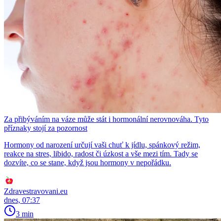
Za přibýváním na váze může stát i hormonální nerovnováha. Tyto
příznaky stojí za pozornost
Hormony od narození určují vaši chuť k jídlu, spánkový režim,
reakce na stres, libido, radost či úzkost a vše mezi tím. Tady se
dozvíte, co se stane, když jsou hormony v nepořádku.
Zdravestravovani.eu
dnes, 07:37
3 min