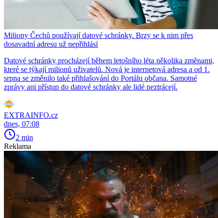
Miliony Čechů používají datové schránky. Brzy se k nim přes
dosavadní adresu už nepřihlásí
Datové schránky procházejí během letošního léta několika změnami,
které se týkají milionů uživatelů. Nová je internetová adresa a od 1.
srpna se změnilo také přihlašování do Portálu občana. Samotné
zprávy ani přístup do datové schránky ale lidé neztrácejí.
EXTRAINFO.cz
dnes, 07:08
2 min
Reklama