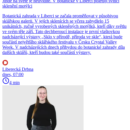
Jinde na světě je neuvidíte. V botanické v Liberci poletují svítící
sklenění motýlci
Botanická zahrada v Liberci se začala proměňovat v působivou
sklářskou galerii. V jejích sklenících se včera zabydlelo 15
unikátních, ručně vyrobených skleněných motýlků, kteří díky světlu
ve svém těle září. Tato dechberoucí instalace je první vlaštovkou
nadcházející výstavy „Sklo v přírodě, příroda ve skle“, která bude
součástí největšího sklářského festivalu v Česku Crystal Valley
Week. V nadcházejících dnech přibydou do botanické zahrady díla
dalších sklářů, kteří budou také součástí výstavy.
Liberecká Drbna
dnes, 07:00
4 min