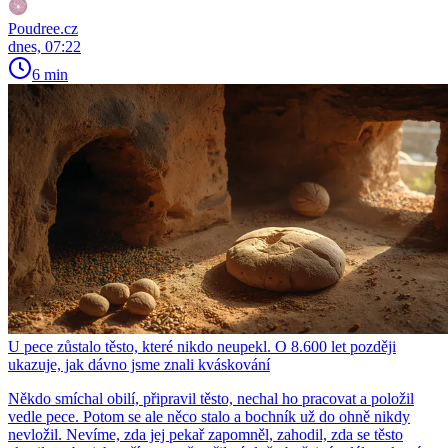
Poudree.cz
dnes, 07:22
6 min
U pece zůstalo těsto, které nikdo neupekl. O 8.600 let později
ukazuje, jak dávno jsme znali kváskování
Někdo smíchal obilí, připravil těsto, nechal ho pracovat a položil
vedle pece. Potom se ale něco stalo a bochník už do ohně nikdy
nevložil. Nevíme, zda jej pekař zapomněl, zahodil, zda se těsto