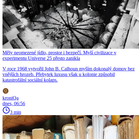
Měly neomezené jídlo, prostor i bezpečí. Myší civilizace v
experimentu Universe 25 přesto zanikla
V roce 1968 vytvořil John B. Calhoun myším dokonalý domov bez
vnějších hrozeb. Přebytek luxusu však u kolonie způsobil
katastrofální sociální kolaps.
kroniQa
dnes, 06:56
3 min