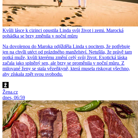
Kvůli lásce k cizinci opustila Linda svůj život i zemi. Marocká
pohádka se brzy změnila v noční můru
Na dovolenou do Maroka odjížděla Linda s pocitem, že potřebuje
jen na chvíli utéct od prázdného manželství. Netušila, že právě tam
potká muže, kvůli kterému změní celý svůj život. Exotická láska
začala jako splněný sen, ale brzy se proměnila v noční můru. Z
milované ženy se stala vězeňkyně, která musela riskovat všechno,
aby získala zpět svou svobodu.
Žena.cz
dnes, 06:59