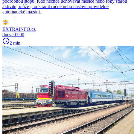
podrobnou stopu. Kdo nechce uchovávat měsíce nebo roky starou
aktivitu, může ji odstranit ručně nebo nastavit pravidelné
automatické mazání.
EXTRAINFO.cz
dnes, 07:00
2 min