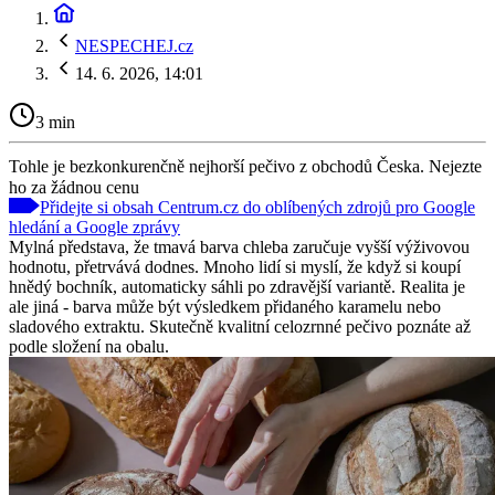
NESPECHEJ.cz
14. 6. 2026, 14:01
3 min
Tohle je bezkonkurenčně nejhorší pečivo z obchodů Česka. Nejezte
ho za žádnou cenu
Přidejte si obsah Centrum.cz do oblíbených zdrojů pro Google
hledání a Google zprávy
Mylná představa, že tmavá barva chleba zaručuje vyšší výživovou
hodnotu, přetrvává dodnes. Mnoho lidí si myslí, že když si koupí
hnědý bochník, automaticky sáhli po zdravější variantě. Realita je
ale jiná - barva může být výsledkem přidaného karamelu nebo
sladového extraktu. Skutečně kvalitní celozrnné pečivo poznáte až
podle složení na obalu.