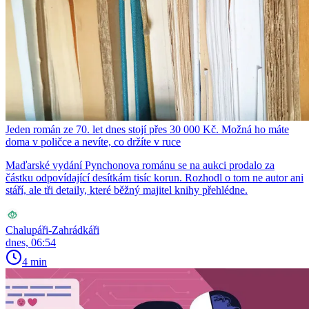
Jeden román ze 70. let dnes stojí přes 30 000 Kč. Možná ho máte
doma v poličce a nevíte, co držíte v ruce
Maďarské vydání Pynchonova románu se na aukci prodalo za
částku odpovídající desítkám tisíc korun. Rozhodl o tom ne autor ani
stáří, ale tři detaily, které běžný majitel knihy přehlédne.
Chalupáři-Zahrádkáři
dnes, 06:54
4 min