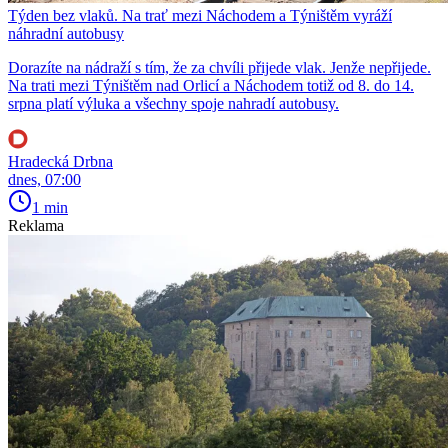
Týden bez vlaků. Na trať mezi Náchodem a Týništěm vyráží
náhradní autobusy
Dorazíte na nádraží s tím, že za chvíli přijede vlak. Jenže nepřijede.
Na trati mezi Týništěm nad Orlicí a Náchodem totiž od 8. do 14.
srpna platí výluka a všechny spoje nahradí autobusy.
Hradecká Drbna
dnes, 07:00
1 min
Reklama