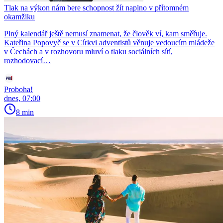
Tlak na výkon nám bere schopnost žít naplno v přítomném
okamžiku
Plný kalendář ještě nemusí znamenat, že člověk ví, kam směřuje.
Kateřina Popovyč se v Církvi adventistů věnuje vedoucím mládeže
v Čechách a v rozhovoru mluví o tlaku sociálních sítí,
rozhodovací…
Proboha!
dnes, 07:00
8 min