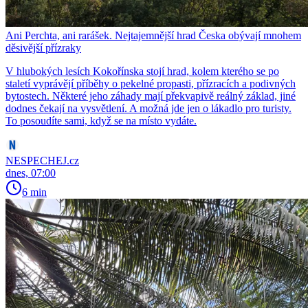
Ani Perchta, ani rarášek. Nejtajemnější hrad Česka obývají mnohem
děsivější přízraky
V hlubokých lesích Kokořínska stojí hrad, kolem kterého se po
staletí vyprávějí příběhy o pekelné propasti, přízracích a podivných
bytostech. Některé jeho záhady mají překvapivě reálný základ, jiné
dodnes čekají na vysvětlení. A možná jde jen o lákadlo pro turisty.
To posoudíte sami, když se na místo vydáte.
NESPECHEJ.cz
dnes, 07:00
6 min