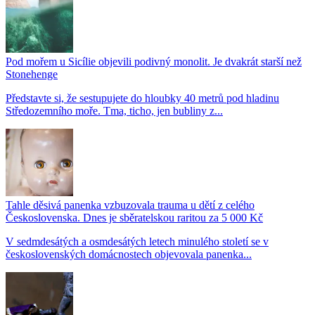
Pod mořem u Sicílie objevili podivný monolit. Je dvakrát starší než
Stonehenge
Představte si, že sestupujete do hloubky 40 metrů pod hladinu
Středozemního moře. Tma, ticho, jen bubliny z...
Tahle děsivá panenka vzbuzovala trauma u dětí z celého
Československa. Dnes je sběratelskou raritou za 5 000 Kč
V sedmdesátých a osmdesátých letech minulého století se v
československých domácnostech objevovala panenka...