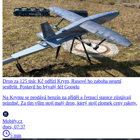
Dron za 125 tisíc Kč odřízl Krym, Rusové ho zaboha neumí
sestřelit. Postavil ho bývalý šéf Googlu
Na Krymu se prodává benzín na příděl a čerpací stanice zůstávají
prázdné. Za tím vším stojí malý dron, který stojí zlomek ceny rakety.
Mobify.cz
dnes, 07:37
5 min