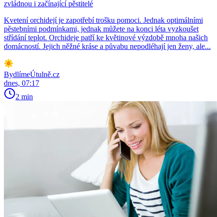
zvládnou i začínající pěstitelé
Kvetení orchidejí je zapotřebí trošku pomoci. Jednak optimálními
pěstebními podmínkami, jednak můžete na konci léta vyzkoušet
střídání teplot. Orchideje patří ke květinové výzdobě mnoha našich
domácností. Jejich něžné kráse a půvabu nepodléhají jen ženy, ale...
BydlímeÚtulně.cz
dnes, 07:17
2 min