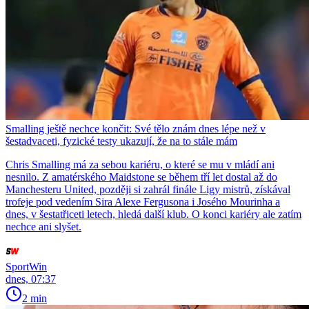
Smalling ještě nechce končit: Své tělo znám dnes lépe než v
šestadvaceti, fyzické testy ukazují, že na to stále mám
Chris Smalling má za sebou kariéru, o které se mu v mládí ani
nesnilo. Z amatérského Maidstone se během tří let dostal až do
Manchesteru United, později si zahrál finále Ligy mistrů, získával
trofeje pod vedením Sira Alexe Fergusona i Josého Mourinha a
dnes, v šestatřiceti letech, hledá další klub. O konci kariéry ale zatím
nechce ani slyšet.
SportWin
dnes, 07:37
2 min