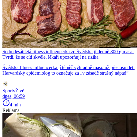
Sedmdesátiletá fitness influencerka ze Švédska jí denně 800 g masa.
Tvrdí, že se cítí skvěle, lékaři upozorňují na rizika
Švédská fitness influencerka jí téměř výhradně maso už přes osm let.
Harvardský epidemiolog to označuje za „v zásadě strašný nápad“.
SportyŽivě
dnes, 06:59
4 min
Reklama