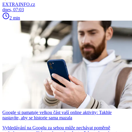
EXTRAINFO.cz
dnes, 07:03
2 min
Google si pamatuje velkou část vaší online aktivity: Takhle
nastavíte, aby se historie sama mazala
Vyhledávání na Googlu za sebou může nechávat poměrně