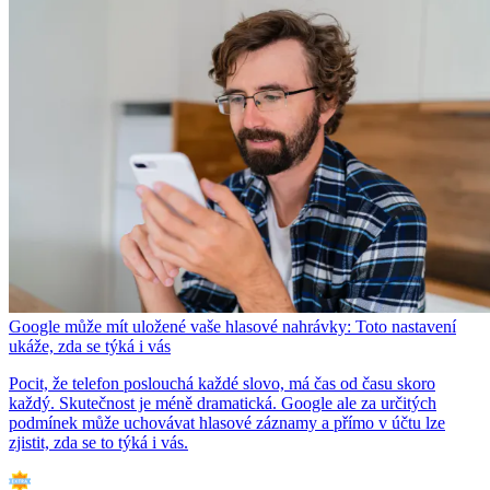
Google může mít uložené vaše hlasové nahrávky: Toto nastavení
ukáže, zda se týká i vás
Pocit, že telefon poslouchá každé slovo, má čas od času skoro
každý. Skutečnost je méně dramatická. Google ale za určitých
podmínek může uchovávat hlasové záznamy a přímo v účtu lze
zjistit, zda se to týká i vás.