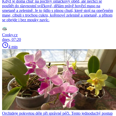
Když je doma chuť na poctivý omáčkový oběd, ale nechci se
pouštět do slavnostní svíčkové, dělám právě hovězí maso na
smetaně a zelenině. Je to jídlo s plnou chutí, které stojí na opečeném
mase, cibuli s trochou cukru, kořenové zelenině a smetaně, a přitom
se obejde i bez mouky navíc.
Cooky.cz
dnes, 07:20
4 min
Orchideje pokvetou déle při správné péči. Tento jednoduchý postup