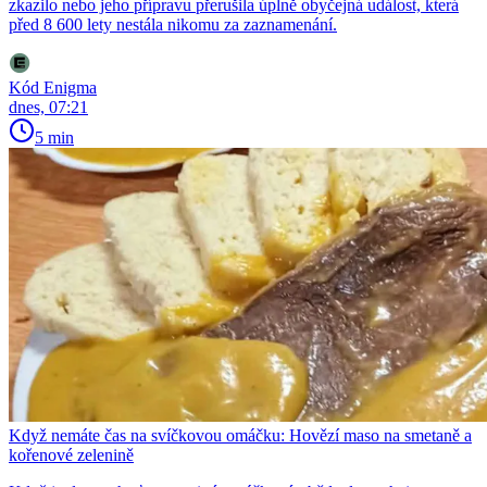
zkazilo nebo jeho přípravu přerušila úplně obyčejná událost, která
před 8 600 lety nestála nikomu za zaznamenání.
Kód Enigma
dnes, 07:21
5 min
Když nemáte čas na svíčkovou omáčku: Hovězí maso na smetaně a
kořenové zelenině