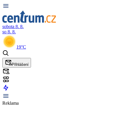
sobota 8. 8.
so 8. 8.
19°C
Přihlášení
Reklama