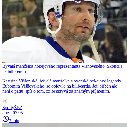
Bývalá manželka hokejového reprezentanta Višňovského. Skončila
na billboardu
Katarína Višňovská, bývalá manželka slovenské hokejové legendy
Ľubomíra Višňovského, se objevila na billboardu. Její příběh ale
není o pádu, spíš o tom, co se skrývá za známým příjmením.
SportyŽivě
dnes, 07:05
3 min