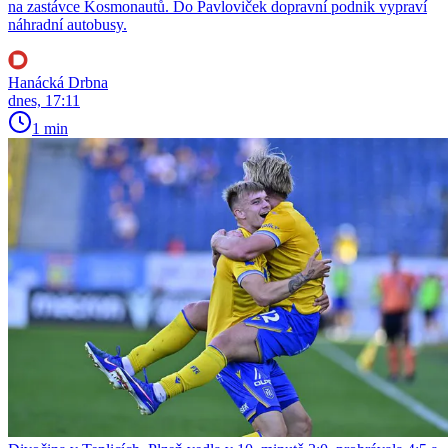
na zastávce Kosmonautů. Do Pavloviček dopravní podnik vypraví
náhradní autobusy.
Hanácká Drbna
dnes, 17:11
1 min