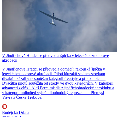
V Jindřichově Hradci se předvedla špička v letecké bezmotorové
akrobacii
V Jindřichově Hradci se předvedla domácí i rakouská špička v
letecké bezmotorové akrobacii. Piloti kluzáků se dnes stovkám
diváků ukázali v nesoutěžní kategorii freestyle a při exhibicích.
Dvacítka pilotů soutěžila od středy ve dvou kategoriích. V kategorii
advanced zvítězil Aleš Ferra mladší z jindřichohradecké aeroklubu a
v kategorii unlimited vyhrál dlouhodobý reprezentant Přemysl
Vávra z České Třebové.
Budějcká Drbna