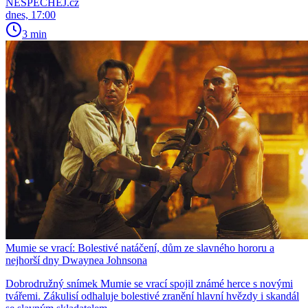
NESPECHEJ.cz
dnes, 17:00
3 min
Mumie se vrací: Bolestivé natáčení, dům ze slavného hororu a
nejhorší dny Dwaynea Johnsona
Dobrodružný snímek Mumie se vrací spojil známé herce s novými
tvářemi. Zákulisí odhaluje bolestivé zranění hlavní hvězdy i skandál