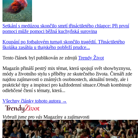
Setkání s medúzou skončilo smrtí třináctiletého chlapce: Při první
pomoci může pomoci běžná kuchyňská surovina
Koupání po fotbalovém turnaji skončilo tragédií. Třináctiletého
školáka zasáhla u thajského pobřeží prudce...
Tento článek byl publikován ze zdrojů
Trendy Život
Magazín přináší pestrý mix témat, která spojují svět showbyznysu,
módy a životního stylu s příběhy ze skutečného života. Čtenáři zde
najdou zajímavosti o známých osobnostech, aktuální trendy, ale i
praktické tipy a inspiraci pro každodenní situace.Obsah kombinuje
odlehčené čtení s tématy, která...
Všechny články tohoto autora →
Vybrali jsme pro vás
Magazíny a zajímavosti