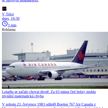
se slavným skladatelem.
V Telce
dnes, 16:50
3 min
Reklama
Letadlu se začalo chovat divně. Za 63 minut čiré hrůzy mohla
triviální matematická chyba
V sobotu 23. července 1983 odletěl Boeing 767 Air Canada z