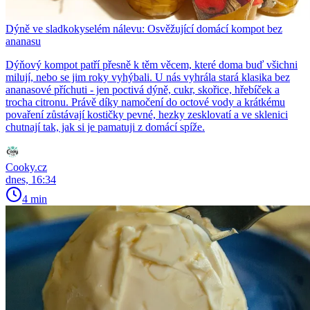
Dýně ve sladkokyselém nálevu: Osvěžující domácí kompot bez
ananasu
Dýňový kompot patří přesně k těm věcem, které doma buď všichni
milují, nebo se jim roky vyhýbali. U nás vyhrála stará klasika bez
ananasové příchuti - jen poctivá dýně, cukr, skořice, hřebíček a
trocha citronu. Právě díky namočení do octové vody a krátkému
povaření zůstávají kostičky pevné, hezky zesklovatí a ve sklenici
chutnají tak, jak si je pamatuji z domácí spíže.
Cooky.cz
dnes, 16:34
4 min