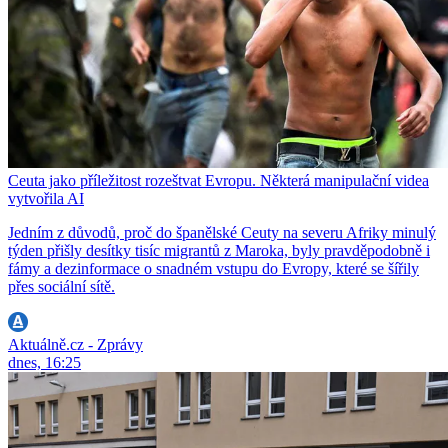
Ceuta jako příležitost rozeštvat Evropu. Některá manipulační videa
vytvořila AI
Jedním z důvodů, proč do španělské Ceuty na severu Afriky minulý
týden přišly desítky tisíc migrantů z Maroka, byly pravděpodobně i
fámy a dezinformace o snadném vstupu do Evropy, které se šířily
přes sociální sítě.
Aktuálně.cz - Zprávy
dnes, 16:25