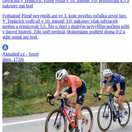
Divočina v Teplicích. Plzeň vedla v 10. minutě 3:0, prohrávala 4:5 a
nakonec má bod
Fotbalisté Plzně nevyhráli ani ve 3. kole nového ročníku první ligy.
V Teplicích vedli už v 10. minutě 3:0, nakonec však odvraceli
prohru a remizovali 5:5. Šlo o duel s druhým nejvyšším počtem gólů
v ligové historii. Zlín opět prohrál, Bohemians podlehl doma 0:2 a
stále nemá ani bod.
Aktuálně.cz - Sport
dnes, 17:06