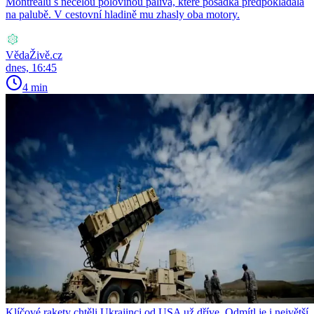
Montrealu s necelou polovinou paliva, které posádka předpokládala
na palubě. V cestovní hladině mu zhasly oba motory.
VědaŽivě.cz
dnes, 16:45
4 min
Klíčové rakety chtěli Ukrajinci od USA už dříve. Odmítl je i největší