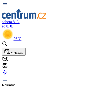
sobota 8. 8.
so 8. 8.
26°C
Přihlášení
Reklama