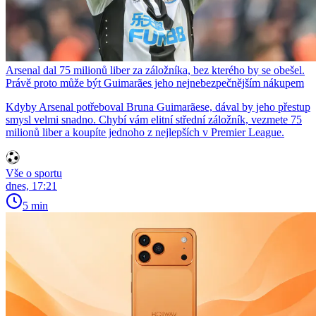
Arsenal dal 75 milionů liber za záložníka, bez kterého by se obešel.
Právě proto může být Guimarães jeho nejnebezpečnějším nákupem
Kdyby Arsenal potřeboval Bruna Guimarãese, dával by jeho přestup
smysl velmi snadno. Chybí vám elitní střední záložník, vezmete 75
milionů liber a koupíte jednoho z nejlepších v Premier League.
Vše o sportu
dnes, 17:21
5 min