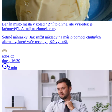
Banán místo másla v koláči? Zní to divně, ale výsledek je
krémovější. A stojí to zlomek ceny
Šetrné náhražky: Jak snížit náklady na máslo pomocí chutných
alternativ, které vaše recepty ještě vylepší.
adbz.cz
dnes, 16:30
2 min