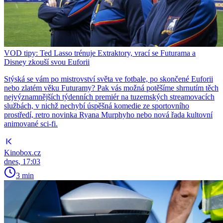
VOD tipy: Ted Lasso trénuje Extraktory, vrací se Futurama a
Disney zkouší svou Euforii
Stýská se vám po mistrovství světa ve fotbale, po skončené Euforii
nebo zlatém věku Futuramy? Pak vás možná potěšíme shrnutím těch
nejvýznamnějších týdenních premiér na tuzemských streamovacích
službách, v nichž nechybí úspěšná komedie ze sportovního
prostředí, retro novinka Ryana Murphyho nebo nová řada kultovní
animované sci-fi.
Kinobox.cz
dnes, 17:03
3 min