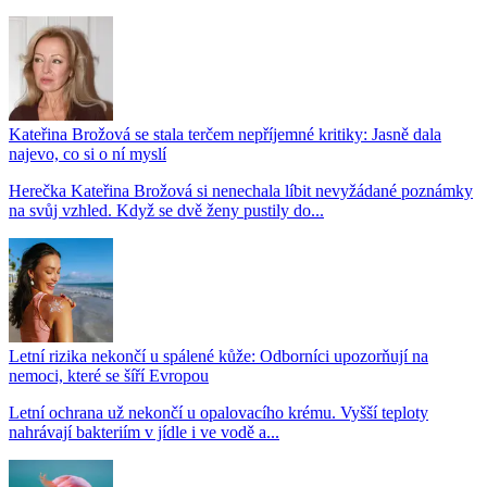
Kateřina Brožová se stala terčem nepříjemné kritiky: Jasně dala
najevo, co si o ní myslí
Herečka Kateřina Brožová si nenechala líbit nevyžádané poznámky
na svůj vzhled. Když se dvě ženy pustily do...
Letní rizika nekončí u spálené kůže: Odborníci upozorňují na
nemoci, které se šíří Evropou
Letní ochrana už nekončí u opalovacího krému. Vyšší teploty
nahrávají bakteriím v jídle i ve vodě a...