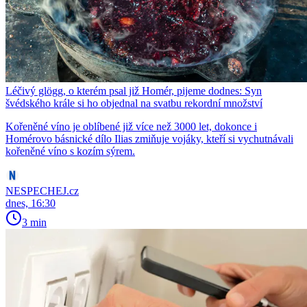
Léčivý glögg, o kterém psal již Homér, pijeme dodnes: Syn
švédského krále si ho objednal na svatbu rekordní množství
Kořeněné víno je oblíbené již více než 3000 let, dokonce i
Homérovo básnické dílo Ilias zmiňuje vojáky, kteří si vychutnávali
kořeněné víno s kozím sýrem.
NESPECHEJ.cz
dnes, 16:30
3 min