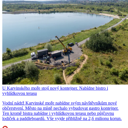
U Karvinského moře stojí nový kontejner. Nabídne bistro i
vyhlídkovou terasu
Vodní nádrž Karvinské moře nabídne svým návštěvníkům nové
občerstvení. Město na místě nechalo vybudovat gastro kontejner.
Ten kromě bistra nabídne i vyhlídkovou terasu nebo půjčovnu
lodiček a paddleboardů. Vše vyjde přibližně na 2,6 milionu korun.