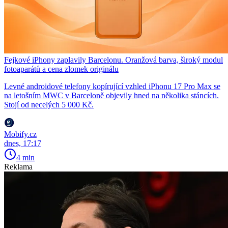
Fejkové iPhony zaplavily Barcelonu. Oranžová barva, široký modul
fotoaparátů a cena zlomek originálu
Levné androidové telefony kopírující vzhled iPhonu 17 Pro Max se
na letošním MWC v Barceloně objevily hned na několika stáncích.
Stojí od necelých 5 000 Kč.
Mobify.cz
dnes, 17:17
4 min
Reklama