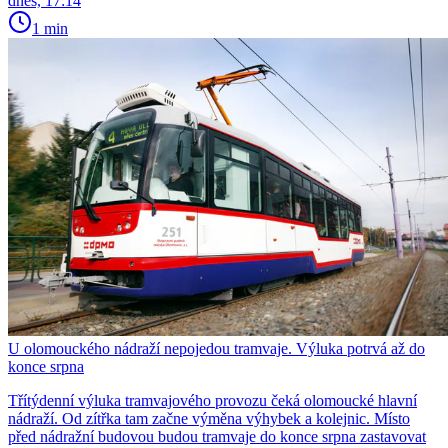
dnes, 17:14
1 min
U olomouckého nádraží nepojedou tramvaje. Výluka potrvá až do
konce srpna
Třítýdenní výluka tramvajového provozu čeká olomoucké hlavní
nádraží. Od zítřka tam začne výměna výhybek a kolejnic. Místo
před nádražní budovou budou tramvaje do konce srpna zastavovat