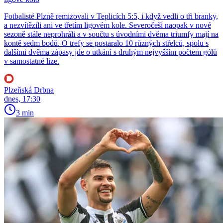
Fotbalisté Plzně remizovali v Teplicích 5:5, i když vedli o tři branky,
a nezvítězili ani ve třetím ligovém kole. Severočeši naopak v nové
sezoně stále neprohráli a v součtu s úvodními dvěma triumfy mají na
kontě sedm bodů. O trefy se postaralo 10 různých střelců, spolu s
dalšími dvěma zápasy jde o utkání s druhým nejvyšším počtem gólů
v samostatné lize.
Plzeňská Drbna
dnes, 17:30
3 min