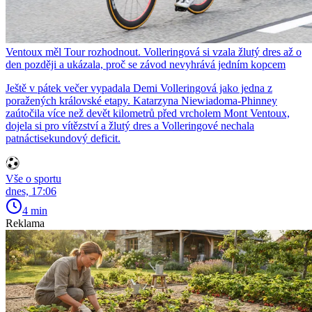
Ventoux měl Tour rozhodnout. Volleringová si vzala žlutý dres až o
den později a ukázala, proč se závod nevyhrává jedním kopcem
Ještě v pátek večer vypadala Demi Volleringová jako jedna z
poražených královské etapy. Katarzyna Niewiadoma-Phinney
zaútočila více než devět kilometrů před vrcholem Mont Ventoux,
dojela si pro vítězství a žlutý dres a Volleringové nechala
patnáctisekundový deficit.
Vše o sportu
dnes, 17:06
4 min
Reklama