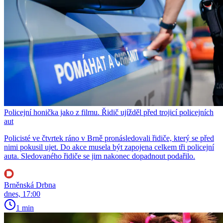
Policejní honička jako z filmu. Řidič ujížděl před trojicí policejních
aut
Policisté ve čtvrtek ráno v Brně pronásledovali řidiče, který se před
nimi pokusil ujet. Do akce musela být zapojena celkem tři policejní
auta. Sledovaného řidiče se jim nakonec dopadnout podařilo.
Brněnská Drbna
dnes, 17:00
1 min