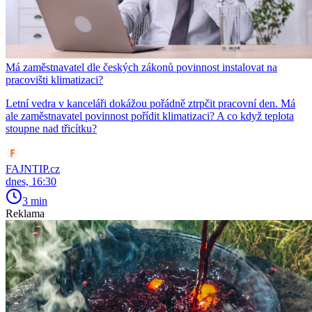
Má zaměstnavatel dle českých zákonů povinnost instalovat na
pracovišti klimatizaci?
Letní vedra v kanceláři dokážou pořádně ztrpčit pracovní den. Má
ale zaměstnavatel povinnost pořídit klimatizaci? A co když teplota
stoupne nad třicítku?
FAJNTIP.cz
dnes, 16:30
3 min
Reklama