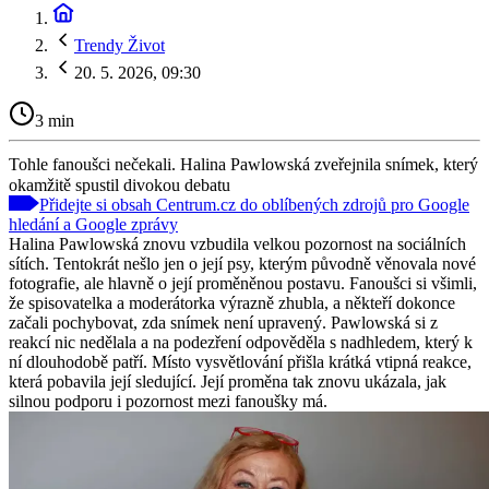
Trendy Život
20. 5. 2026, 09:30
3 min
Tohle fanoušci nečekali. Halina Pawlowská zveřejnila snímek, který
okamžitě spustil divokou debatu
Přidejte si obsah Centrum.cz do oblíbených zdrojů pro Google
hledání a Google zprávy
Halina Pawlowská znovu vzbudila velkou pozornost na sociálních
sítích. Tentokrát nešlo jen o její psy, kterým původně věnovala nové
fotografie, ale hlavně o její proměněnou postavu. Fanoušci si všimli,
že spisovatelka a moderátorka výrazně zhubla, a někteří dokonce
začali pochybovat, zda snímek není upravený. Pawlowská si z
reakcí nic nedělala a na podezření odpověděla s nadhledem, který k
ní dlouhodobě patří. Místo vysvětlování přišla krátká vtipná reakce,
která pobavila její sledující. Její proměna tak znovu ukázala, jak
silnou podporu i pozornost mezi fanoušky má.