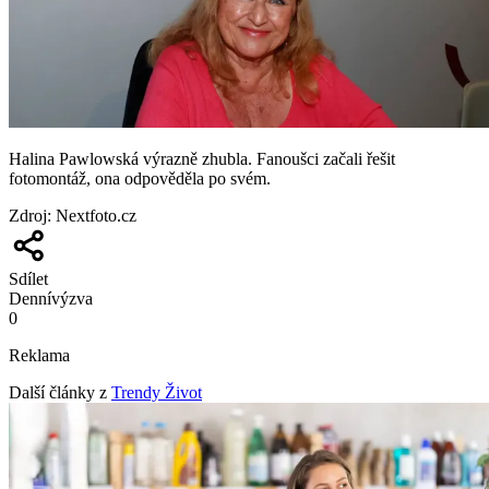
Halina Pawlowská výrazně zhubla. Fanoušci začali řešit
fotomontáž, ona odpověděla po svém.
Zdroj
:
Nextfoto.cz
Sdílet
Denní
výzva
0
Reklama
Další články z
Trendy Život