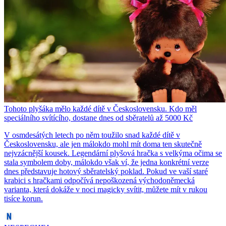
Tohoto plyšáka mělo každé dítě v Československu. Kdo měl
speciálního svítícího, dostane dnes od sběratelů až 5000 Kč
V osmdesátých letech po něm toužilo snad každé dítě v
Československu, ale jen málokdo mohl mít doma ten skutečně
nejvzácnější kousek. Legendární plyšová hračka s velkýma očima se
stala symbolem doby, málokdo však ví, že jedna konkrétní verze
dnes představuje hotový sběratelský poklad. Pokud ve vaší staré
krabici s hračkami odpočívá nepoškozená východoněmecká
varianta, která dokáže v noci magicky svítit, můžete mít v rukou
tisíce korun.