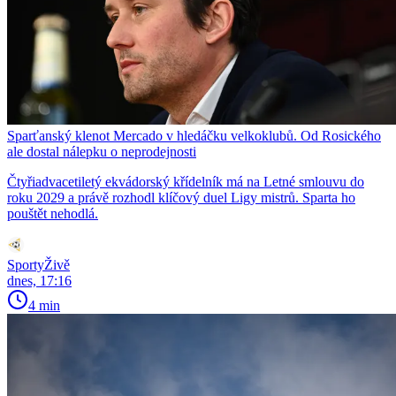
Sparťanský klenot Mercado v hledáčku velkoklubů. Od Rosického
ale dostal nálepku o neprodejnosti
Čtyřiadvacetiletý ekvádorský křídelník má na Letné smlouvu do
roku 2029 a právě rozhodl klíčový duel Ligy mistrů. Sparta ho
pouštět nehodlá.
SportyŽivě
dnes, 17:16
4 min