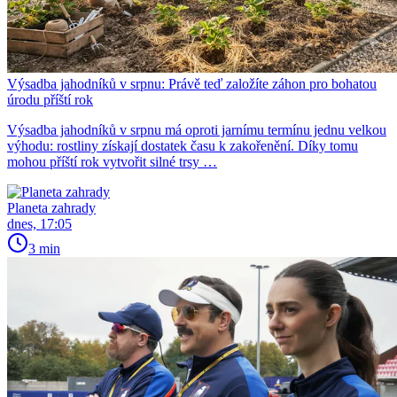
Výsadba jahodníků v srpnu: Právě teď založíte záhon pro bohatou
úrodu příští rok
Výsadba jahodníků v srpnu má oproti jarnímu termínu jednu velkou
výhodu: rostliny získají dostatek času k zakořenění. Díky tomu
mohou příští rok vytvořit silné trsy …
Planeta zahrady
dnes, 17:05
3 min