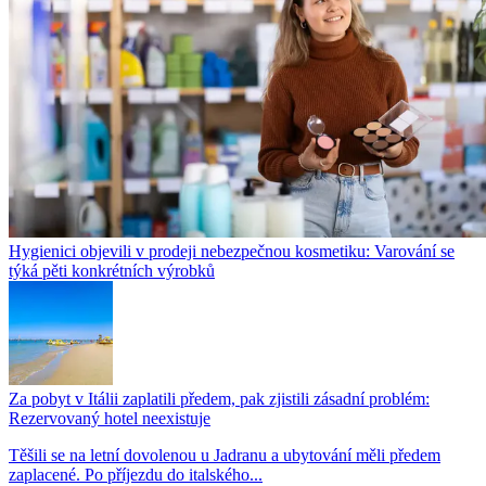
Hygienici objevili v prodeji nebezpečnou kosmetiku: Varování se
týká pěti konkrétních výrobků
Za pobyt v Itálii zaplatili předem, pak zjistili zásadní problém:
Rezervovaný hotel neexistuje
Těšili se na letní dovolenou u Jadranu a ubytování měli předem
zaplacené. Po příjezdu do italského...