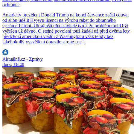
ochránce
Americký prezident Donald Trump na konci července začal couvat
od slibu udělit Kyjevu licenci na výrobu raket do obranného
systému Patriot. Ukrajinští představitelé tvrdí, že problém mohl být
vyřešen už dávno. O stejné povolení totiž žádali už před dvěma lety
předchozí americkou vládu: z Washingtonu však tehdy bez
jakéhokoliv vysvětlení dorazilo strohé „ne“.
Aktuálně.cz - Zprávy
dnes, 16:40