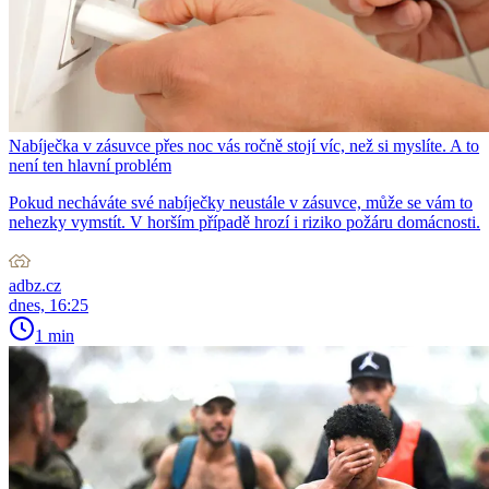
Nabíječka v zásuvce přes noc vás ročně stojí víc, než si myslíte. A to
není ten hlavní problém
Pokud necháváte své nabíječky neustále v zásuvce, může se vám to
nehezky vymstít. V horším případě hrozí i riziko požáru domácnosti.
adbz.cz
dnes, 16:25
1 min