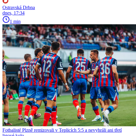
Ostravská Drbna
dnes, 17:34
1 min
Fotbalisté Plzně remizovali v Teplicích 5:5 a nevyhráli ani třetí
ligové kolo