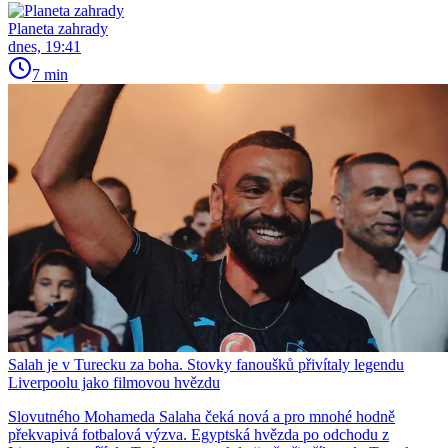
Planeta zahrady
dnes, 19:41
7 min
Salah je v Turecku za boha. Stovky fanoušků přivítaly legendu
Liverpoolu jako filmovou hvězdu
Slovutného Mohameda Salaha čeká nová a pro mnohé hodně
překvapivá fotbalová výzva. Egyptská hvězda po odchodu z