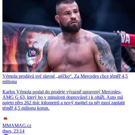
Vémola prodává své slavné „géčko“. Za Mercedes chce téměř 4,5
milionu
Karlos Vémola poslal do prodeje výrazně upravený Mercedes-
AMG G 63, který ho v minulosti doprovázel i k oltáři. Auto má
najeto přes 262 tisíc kilometrů a nový majitel za něj musí zaplatit
téměř 4,5 milionu korun.
MMAMAG.cz
dnes, 23:14