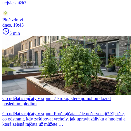
nejvíc snížit?
Plné zdraví
dnes, 19:43
5 min
Co udělat s rajčaty v srpnu: 7 kroků, které pomohou dozrát
posledním plodům
Co udělat s rajčaty v srpnu: Proč rajčata stále nečervenají? Zjistěte,
co odstranit, kdy zaštipovat vrcholy, jak upravit zálivku a hnojení a
která zelená rajčata už můžete …