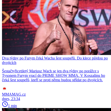
Dva týdny po Furym čeká Wacha šest soupeřů. Do klece půjdou po
dvojicích
Šestačtyřicetiletý Mariusz Wach se jen dva týdny po porážce s
Tysonem Furym vrací do PRIME SHOW MMA. V Koszalinu ho
čeká šest soupeřů, kteří se proti němu budou střídat po dvojicích.
MMAMAG.cz
dnes, 23:34
1 min