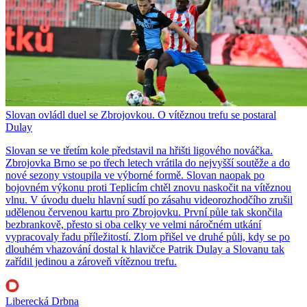
Slovan ovládl duel se Zbrojovkou. O vítěznou trefu se postaral
Dulay
Slovan se ve třetím kole představil na hřišti ligového nováčka.
Zbrojovka Brno se po třech letech vrátila do nejvyšší soutěže a do
nové sezony vstoupila ve výborné formě. Slovan naopak po
bojovném výkonu proti Teplicím chtěl znovu naskočit na vítěznou
vlnu. V úvodu duelu hlavní sudí po zásahu videorozhodčího zrušil
udělenou červenou kartu pro Zbrojovku. První půle tak skončila
bezbrankově, přesto si oba celky ve velmi náročném utkání
vypracovaly řadu příležitostí. Zlom přišel ve druhé půli, kdy se po
dlouhém vhazování dostal k hlavičce Patrik Dulay a Slovanu tak
zařídil jedinou a zároveň vítěznou trefu.
Liberecká Drbna