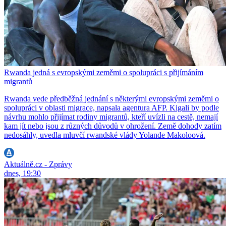
Rwanda jedná s evropskými zeměmi o spolupráci s přijímáním
migrantů
Rwanda vede předběžná jednání s některými evropskými zeměmi o
spolupráci v oblasti migrace, napsala agentura AFP. Kigali by podle
návrhu mohlo přijímat rodiny migrantů, kteří uvízli na cestě, nemají
kam jít nebo jsou z různých důvodů v ohrožení. Země dohody zatím
nedosáhly, uvedla mluvčí rwandské vlády Yolande Makoloová.
Aktuálně.cz - Zprávy
dnes, 19:30