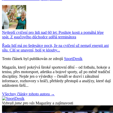
Nejlepší cvičení pro lidi nad 60 let: Posiluje kosti a pomáhá lépe
spát. Z gaučového důchodce udělá terminátora
Řada lidí má po šedesátce pocit, že na cvičení už nemají energii ani
sílu. Cítí se unavení, bolí je klouby...
Tento článek byl publikován ze zdrojů
SportDeník
Magazín, který pokrývá široké sportovní dění – od fotbalu, hokeje a
tenisu, přes motorsport, atletiku a bojové sporty, až po méně tradiční
disciplíny. Nejde jen o výsledky – čtenáři se dozví i zákulisní
informace, rozhovory s hráči, přehledy přestupů a analýzy, které dají
událostem širší...
Všechny články tohoto autora →
Vybrali jsme pro vás
Magazíny a zajímavosti