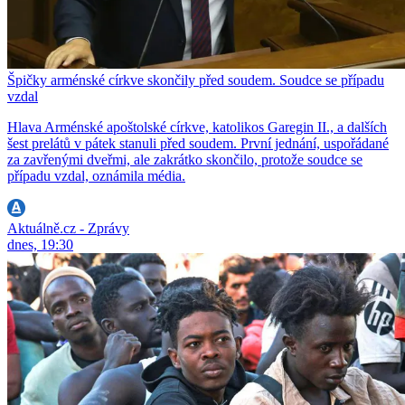
Špičky arménské církve skončily před soudem. Soudce se případu
vzdal
Hlava Arménské apoštolské církve, katolikos Garegin II., a dalších
šest prelátů v pátek stanuli před soudem. První jednání, uspořádané
za zavřenými dveřmi, ale zakrátko skončilo, protože soudce se
případu vzdal, oznámila média.
Aktuálně.cz - Zprávy
dnes, 19:30