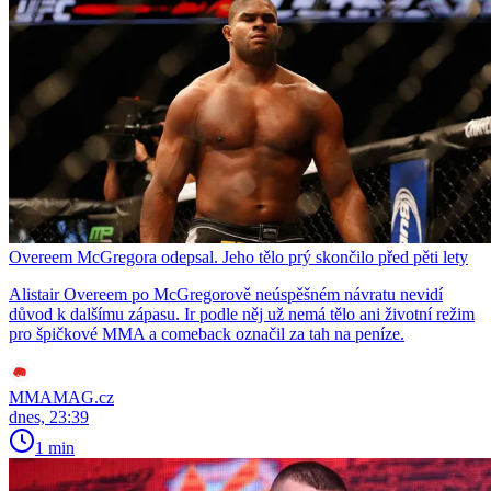
Overeem McGregora odepsal. Jeho tělo prý skončilo před pěti lety
Alistair Overeem po McGregorově neúspěšném návratu nevidí
důvod k dalšímu zápasu. Ir podle něj už nemá tělo ani životní režim
pro špičkové MMA a comeback označil za tah na peníze.
MMAMAG.cz
dnes, 23:39
1 min