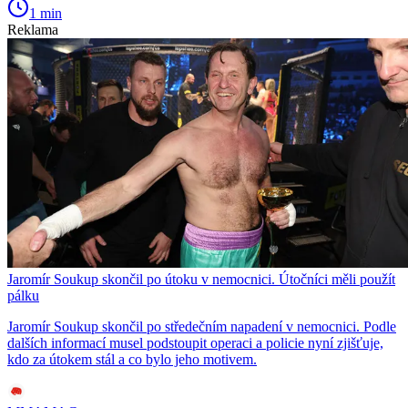
1 min
Reklama
Jaromír Soukup skončil po útoku v nemocnici. Útočníci měli použít
pálku
Jaromír Soukup skončil po středečním napadení v nemocnici. Podle
dalších informací musel podstoupit operaci a policie nyní zjišťuje,
kdo za útokem stál a co bylo jeho motivem.