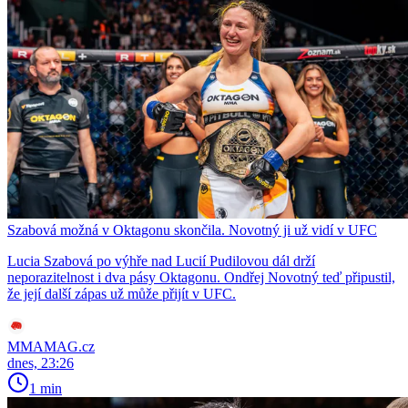
Szabová možná v Oktagonu skončila. Novotný ji už vidí v UFC
Lucia Szabová po výhře nad Lucií Pudilovou dál drží
neporazitelnost i dva pásy Oktagonu. Ondřej Novotný teď připustil,
že její další zápas už může přijít v UFC.
MMAMAG.cz
dnes, 23:26
1 min