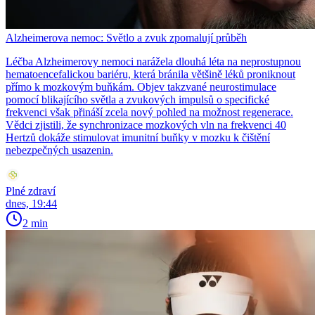
Alzheimerova nemoc: Světlo a zvuk zpomalují průběh
Léčba Alzheimerovy nemoci narážela dlouhá léta na neprostupnou
hematoencefalickou bariéru, která bránila většině léků proniknout
přímo k mozkovým buňkám. Objev takzvané neurostimulace
pomocí blikajícího světla a zvukových impulsů o specifické
frekvenci však přináší zcela nový pohled na možnost regenerace.
Vědci zjistili, že synchronizace mozkových vln na frekvenci 40
Hertzů dokáže stimulovat imunitní buňky v mozku k čištění
nebezpečných usazenin.
Plné zdraví
dnes, 19:44
2 min