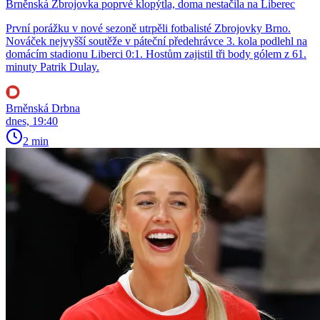
Brněnská Zbrojovka poprvé klopýtla, doma nestačila na Liberec
První porážku v nové sezoně utrpěli fotbalisté Zbrojovky Brno.
Nováček nejvyšší soutěže v páteční předehrávce 3. kola podlehl na
domácím stadionu Liberci 0:1. Hostům zajistil tři body gólem z 61.
minuty Patrik Dulay.
Brněnská Drbna
dnes, 19:40
2 min