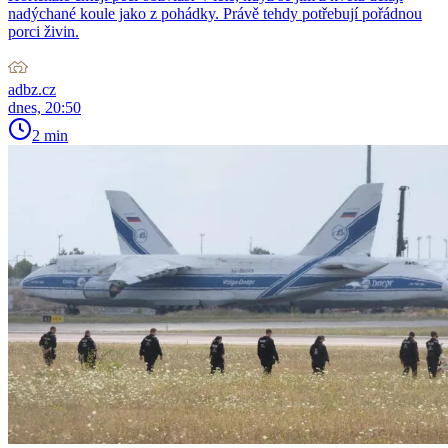
nadýchané koule jako z pohádky. Právě tehdy potřebují pořádnou
porci živin.
adbz.cz
dnes, 20:50
2 min