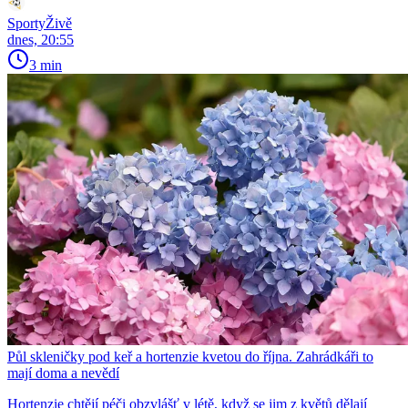
SportyŽivě
dnes, 20:55
3 min
Půl skleničky pod keř a hortenzie kvetou do října. Zahrádkáři to
mají doma a nevědí
Hortenzie chtějí péči obzvlášť v létě, když se jim z květů dělají