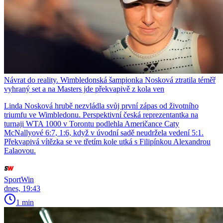
Návrat do reality. Wimbledonská šampionka Nosková ztratila téměř
vyhraný set a na Masters jde překvapivě z kola ven
Linda Nosková hrubě nezvládla svůj první zápas od životního
triumfu ve Wimbledonu. Perspektivní česká reprezentantka na
turnaji WTA 1000 v Torontu podlehla Američance Caty
McNallyové 6:7, 1:6, když v úvodní sadě neudržela vedení 5:1.
Překvapivá vítězka se ve třetím kole utká s Filipínkou Alexandrou
Ealaovou.
SportWin
dnes, 19:43
1 min