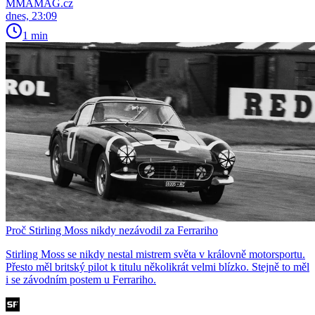
MMAMAG.cz
dnes, 23:09
1 min
Proč Stirling Moss nikdy nezávodil za Ferrariho
Stirling Moss se nikdy nestal mistrem světa v královně motorsportu.
Přesto měl britský pilot k titulu několikrát velmi blízko. Stejně to měl
i se závodním postem u Ferrariho.