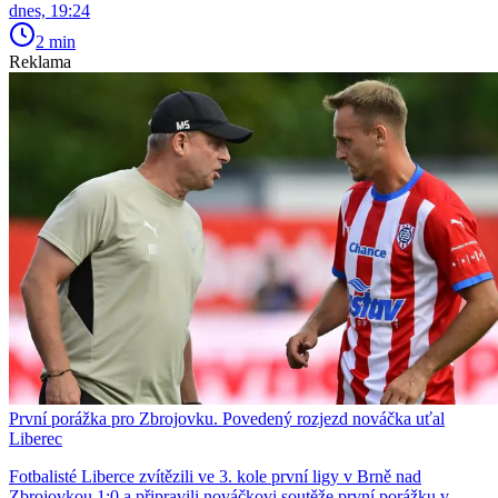
dnes, 19:24
2 min
Reklama
První porážka pro Zbrojovku. Povedený rozjezd nováčka uťal
Liberec
Fotbalisté Liberce zvítězili ve 3. kole první ligy v Brně nad
Zbrojovkou 1:0 a připravili nováčkovi soutěže první porážku v