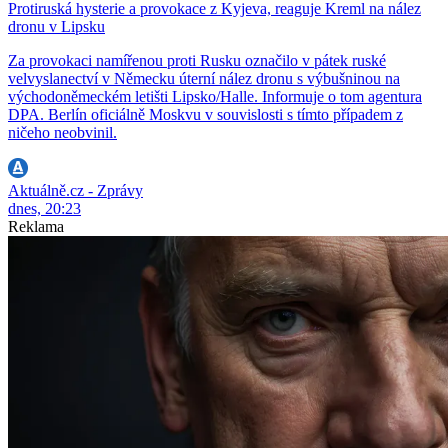
Protiruská hysterie a provokace z Kyjeva, reaguje Kreml na nález
dronu v Lipsku
Za provokaci namířenou proti Rusku označilo v pátek ruské
velvyslanectví v Německu úterní nález dronu s výbušninou na
východoněmeckém letišti Lipsko/Halle. Informuje o tom agentura
DPA. Berlín oficiálně Moskvu v souvislosti s tímto případem z
ničeho neobvinil.
Aktuálně.cz - Zprávy
dnes, 20:23
Reklama