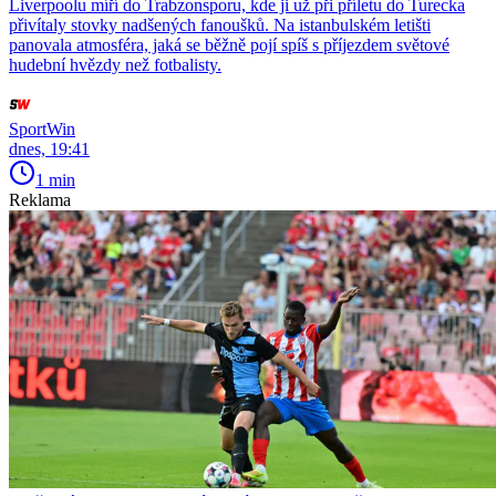
Liverpoolu míří do Trabzonsporu, kde ji už při příletu do Turecka
přivítaly stovky nadšených fanoušků. Na istanbulském letišti
panovala atmosféra, jaká se běžně pojí spíš s příjezdem světové
hudební hvězdy než fotbalisty.
SportWin
dnes, 19:41
1 min
Reklama