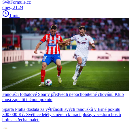
SvětFormule.cz
dnes, 21:24
1 min
Fanoušci fotbalové Sparty předvedli nepochopitelné chování. Klub
musí zaplatit tučnou pokutu
Sparta Praha dostala za výtržnosti svých fanoušků v Brně pokutu
300 000 Kč. Světlice letěly směrem k hrací ploše, v sektoru hostů
hořela střecha toalet.