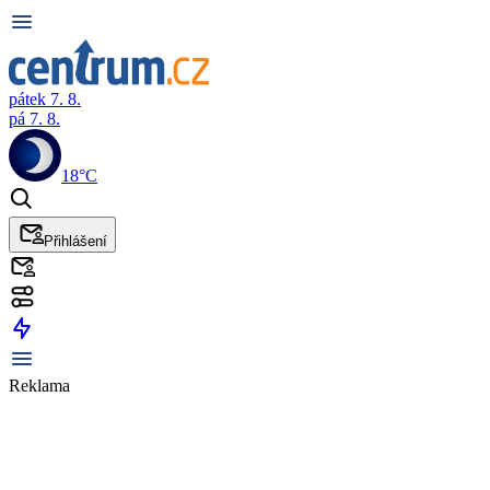
pátek 7. 8.
pá 7. 8.
18°C
Přihlášení
Reklama