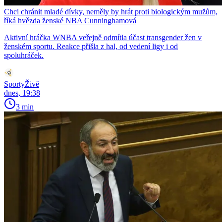
Chci chránit mladé dívky, neměly by hrát proti biologickým mužům,
říká hvězda ženské NBA Cunninghamová
Aktivní hráčka WNBA veřejně odmítla účast transgender žen v
ženském sportu. Reakce přišla z hal, od vedení ligy i od
spoluhráček.
SportyŽivě
dnes, 19:38
3 min