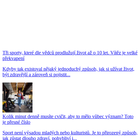
Tři sporty, které dle vědců prodlužují život až o 10 let. Vítěz je velké
překvapení
Kdyby tak existoval nějaký jednoduchý způsob, jak si užívat život,
být zdravější a zároveň si pojistit...
Kolik minut denně musíte cvičit, aby to mělo vůbec význam? Toto
je přesné číslo
Sport není výsadou mladých nebo kulturistů. Je to přirozený způsob,
jak zůstat dlouho zdraví, pohybliví i...