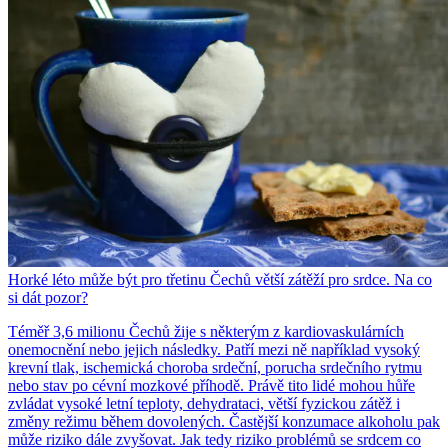
Horké léto může být pro třetinu Čechů větší zátěží pro srdce. Na co
si dát pozor?
Téměř 3,6 milionu Čechů žije s některým z kardiovaskulárních
onemocnění nebo jejich následky. Patří mezi ně například vysoký
krevní tlak, ischemická choroba srdeční, porucha srdečního rytmu
nebo stav po cévní mozkové příhodě. Právě tito lidé mohou hůře
zvládat vysoké letní teploty, dehydrataci, větší fyzickou zátěž i
změny režimu během dovolených. Častější konzumace alkoholu pak
může riziko dále zvyšovat. Jak tedy riziko problémů se srdcem co