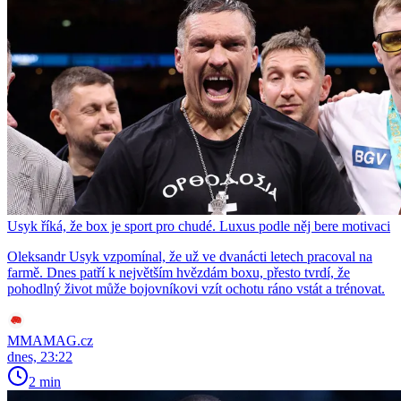
Usyk říká, že box je sport pro chudé. Luxus podle něj bere motivaci
Oleksandr Usyk vzpomínal, že už ve dvanácti letech pracoval na
farmě. Dnes patří k největším hvězdám boxu, přesto tvrdí, že
pohodlný život může bojovníkovi vzít ochotu ráno vstát a trénovat.
MMAMAG.cz
dnes, 23:22
2 min