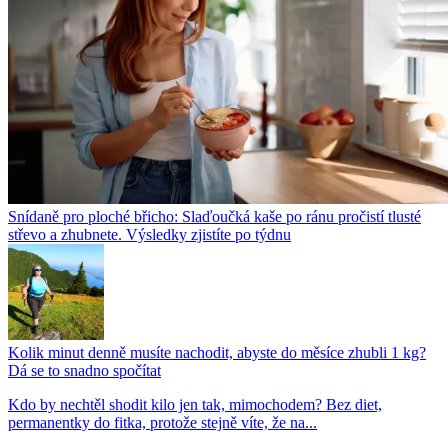
Snídaně pro ploché břicho: Slaďoučká kaše po ránu pročistí tlusté
střevo a zhubnete. Výsledky zjistíte po týdnu
Kolik minut denně musíte nachodit, abyste do měsíce zhubli 1 kg?
Dá se to snadno spočítat
Kdo by nechtěl shodit kilo jen tak, mimochodem? Bez diet,
permanentky do fitka, protože stejně víte, že na...