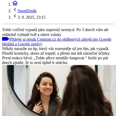
SportDeník
3. 9. 2025, 23:15
Tohle cvičení vypadá jako naprostý nesmysl. Po 3 dnech vám ale
viditelně vyhladí tvář a ubere vrásky
Přidejte si obsah Centrum.cz do oblíbených zdrojů pro Google
hledání a Google zprávy
Někdy narazíte na tip, který vás rozesměje už jen tím, jak vypadá.
Působí komicky, skoro až trapně, a přesto má mít zázračné účinky.
První reakce bývá: „Tohle přece nemůže fungovat.“ Jenže po pár
dnech zjistíte, že to není úplně k smíchu.