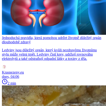
Jednoduchá pravidla, která pomohou udržet životně důležitý orgán
dlouhodobě zdravý
Ledviny jsou důležitý orgán, který kvůli nezdravému životnímu
stylu může velmi trpět. Ledviny čistí krev, udržují rovnováhu
elektrolytů a také odstraňují odpadní látky a toxiny z těla.
Krasnezeny.eu
dnes, 04:06
2 min