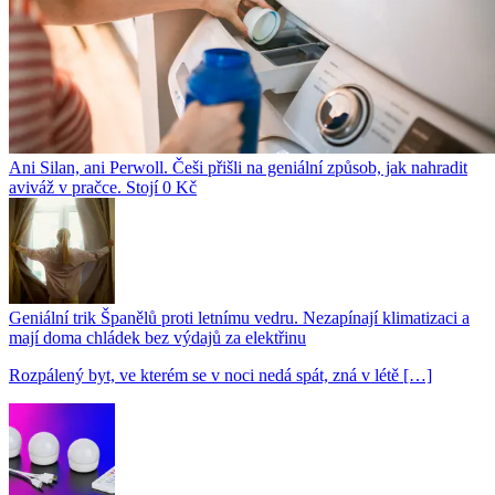
Ani Silan, ani Perwoll. Češi přišli na geniální způsob, jak nahradit
aviváž v pračce. Stojí 0 Kč
Geniální trik Španělů proti letnímu vedru. Nezapínají klimatizaci a
mají doma chládek bez výdajů za elektřinu
Rozpálený byt, ve kterém se v noci nedá spát, zná v létě […]