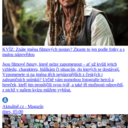
KVÍZ: Znáte jména filmových postav? Zkuste to jen podle fotky a s
malou nápovědou
Jsou filmové figury, které nelze zapomenout – ať už kvůli jejich
vzhledu, charakteru, hláškám či situacím, do kterých se dostávají.
Vzpomenete si na jména těch nejslavnějších z českých i
zahraničních snímků? Určitě vám pomohou fotografie herců a
hereček, kteří jim propůjčili svou tvář, a také tři možnosti odpovědí,
z nichž v našem kvízu můžete vybírat.
Aktuálně.cz - Magazín
dnes, 05:00