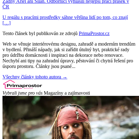
Žádný Ariel ani Silan. Odborníci vyhlásili nejlepší prací prášek v
ČR
U regálu s pracími prostředky sáhne většina lidí po tom, co znají
[…]
Tento článek byl publikován ze zdrojů
PrimaProstor.cz
Web se věnuje interiérovému designu, zahradě a moderním trendům
v bydlení. Přináší nápady, jak si zařídit útulný byt, praktické rady
pro údržbu domácnosti i inspiraci na dekorace nebo renovace.
Nechybí ani tipy na zahradní úpravy, pěstování či chytrá řešení pro
úsporu prostoru. Články jsou psané...
Všechny články tohoto autora →
Vybrali jsme pro vás
Magazíny a zajímavosti