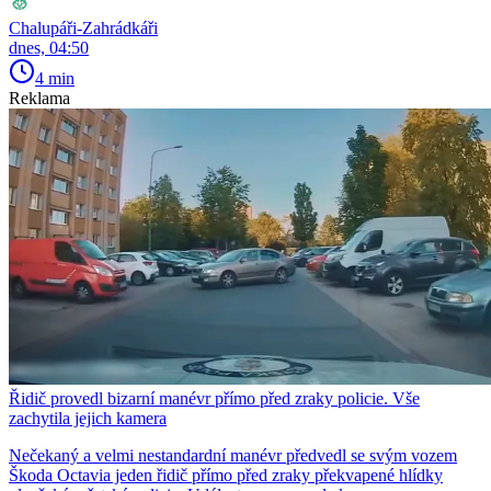
Chalupáři-Zahrádkáři
dnes, 04:50
4 min
Reklama
Řidič provedl bizarní manévr přímo před zraky policie. Vše
zachytila jejich kamera
Nečekaný a velmi nestandardní manévr předvedl se svým vozem
Škoda Octavia jeden řidič přímo před zraky překvapené hlídky