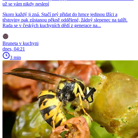
už se vám nikdy neslepí
Skoro každý ji zná. Stačí prý přidat do hrnce jedinou lžíci a
těstoviny pak zůstanou pěkně oddělené, žádný slepenec na talíři.
Rada se v českých kuchyních dědí z generace na...
Bruneta v kuchyni
dnes, 04:21
3 min