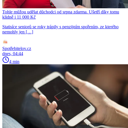
Tohle můžou udělat důchodci od srpna zdarma. Ušetří díky tomu
klidně i 11 000 Kč
Statisíce seniorů se roky trápily s penzijním spořením, ze kterého
nemohly jen […]
Spotřebitelov.cz
dnes, 04:44
4 min