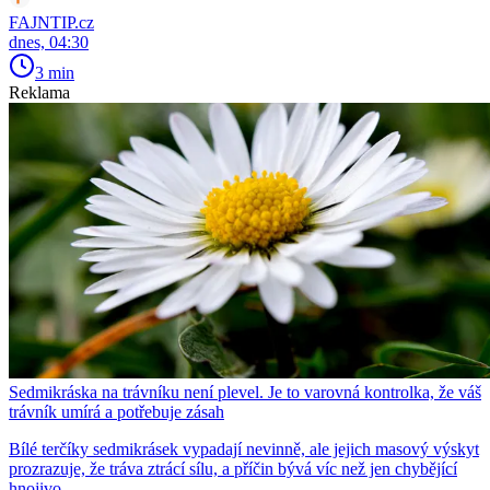
FAJNTIP.cz
dnes, 04:30
3 min
Reklama
Sedmikráska na trávníku není plevel. Je to varovná kontrolka, že váš
trávník umírá a potřebuje zásah
Bílé terčíky sedmikrásek vypadají nevinně, ale jejich masový výskyt
prozrazuje, že tráva ztrácí sílu, a příčin bývá víc než jen chybějící
hnojivo.