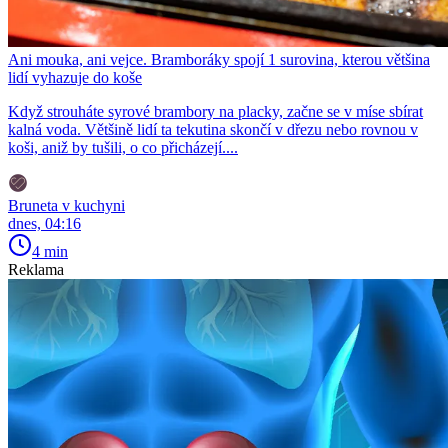
Ani mouka, ani vejce. Bramboráky spojí 1 surovina, kterou většina
lidí vyhazuje do koše
Když strouháte syrové brambory na placky, začne se v míse sbírat
kalná voda. Většině lidí ta tekutina skončí v dřezu nebo rovnou v
koši, aniž by tušili, o co přicházejí....
Bruneta v kuchyni
dnes, 04:16
4 min
Reklama