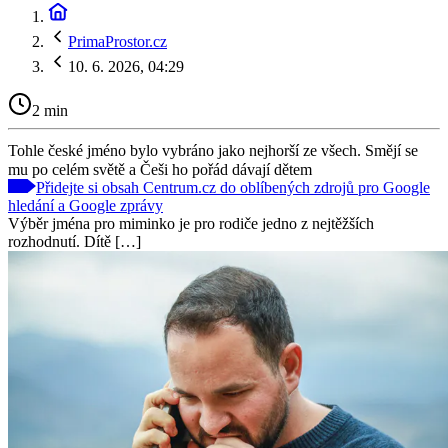
PrimaProstor.cz
10. 6. 2026, 04:29
2 min
Tohle české jméno bylo vybráno jako nejhorší ze všech. Smějí se
mu po celém světě a Češi ho pořád dávají dětem
Přidejte si obsah Centrum.cz do oblíbených zdrojů pro Google
hledání a Google zprávy
Výběr jména pro miminko je pro rodiče jedno z nejtěžších
rozhodnutí. Dítě […]