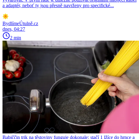
a adaptér, neboť ty jsou přesně navrženy pro specifické...
BydlímeÚtulně.cz
dnes, 04:27
2 min
Babiččin trik na těstoviny funguje dokonale: stačí 1 lžíce do hrnce a