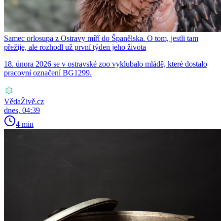
Samec orlosupa z Ostravy míří do Španělska. O tom, jestli tam
přežije, ale rozhodl už první týden jeho života
18. února 2026 se v ostravské zoo vyklubalo mládě, které dostalo
pracovní označení BG1299.
VědaŽivě.cz
dnes, 04:39
4 min