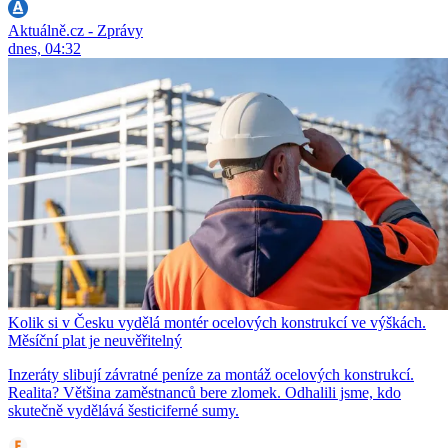
Aktuálně.cz - Zprávy
dnes, 04:32
Kolik si v Česku vydělá montér ocelových konstrukcí ve výškách.
Měsíční plat je neuvěřitelný
Inzeráty slibují závratné peníze za montáž ocelových konstrukcí.
Realita? Většina zaměstnanců bere zlomek. Odhalili jsme, kdo
skutečně vydělává šesticiferné sumy.