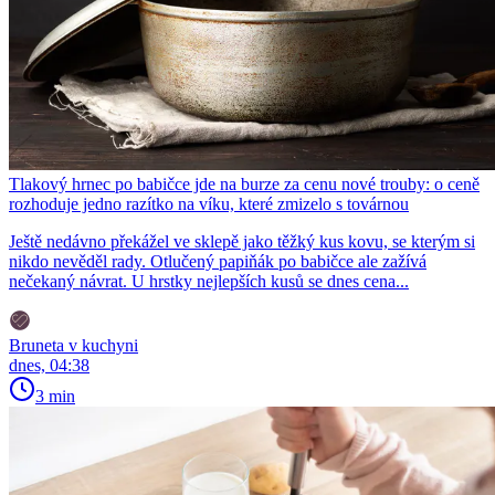
Tlakový hrnec po babičce jde na burze za cenu nové trouby: o ceně
rozhoduje jedno razítko na víku, které zmizelo s továrnou
Ještě nedávno překážel ve sklepě jako těžký kus kovu, se kterým si
nikdo nevěděl rady. Otlučený papiňák po babičce ale zažívá
nečekaný návrat. U hrstky nejlepších kusů se dnes cena...
Bruneta v kuchyni
dnes, 04:38
3 min