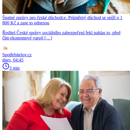
Špatné zprávy pro české důchodce. Průměrný důchod se sníží o 1
800 Kč a zase to odnesou
Ředitel České správy sociálního zabezpečení řekl nahlas to, před
čím ekonomové varují […]
Spotřebitelov.cz
dnes, 04:45
3 min