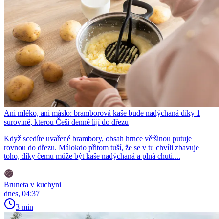
Ani mléko, ani máslo: bramborová kaše bude nadýchaná díky 1
surovině, kterou Češi denně lijí do dřezu
Když scedíte uvařené brambory, obsah hrnce většinou putuje
rovnou do dřezu. Málokdo přitom tuší, že se v tu chvíli zbavuje
toho, díky čemu může být kaše nadýchaná a plná chuti....
Bruneta v kuchyni
dnes, 04:37
3 min