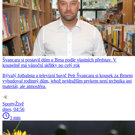
Švancara si postavil dům u Brna podle vlastních představ. V
koupelně má vánoční skřítky po celý rok
Bývalý fotbalista a televizní bavič Petr Švancara si kousek za Brnem
vybudoval rodinný dům, jehož nejdražším prvkem není technika ani
materiál, ale atmosféra.
SportyŽivě
dnes, 04:56
3 min