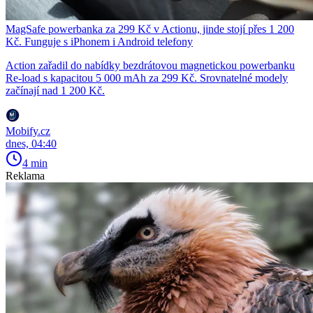
MagSafe powerbanka za 299 Kč v Actionu, jinde stojí přes 1 200
Kč. Funguje s iPhonem i Android telefony
Action zařadil do nabídky bezdrátovou magnetickou powerbanku
Re-load s kapacitou 5 000 mAh za 299 Kč. Srovnatelné modely
začínají nad 1 200 Kč.
Mobify.cz
dnes, 04:40
4 min
Reklama