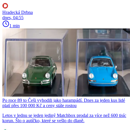
Hradecká Drbna
dnes, 04:55
1 min
Po roce 89 to Češi vyhodili jako harampádí. Dnes za jeden kus lidé
platí přes 100 000 Kč a ceny stále rostou
Letos v lednu se jeden jediný Matchbox prodal za více než 600 tisíc
korun. Šlo o autíčko, které se vešlo do dlaně.