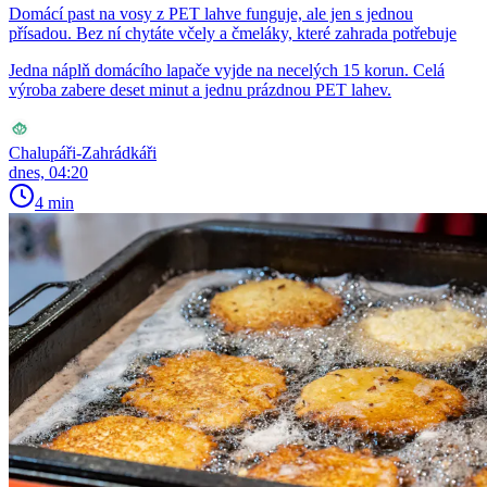
Domácí past na vosy z PET lahve funguje, ale jen s jednou
přísadou. Bez ní chytáte včely a čmeláky, které zahrada potřebuje
Jedna náplň domácího lapače vyjde na necelých 15 korun. Celá
výroba zabere deset minut a jednu prázdnou PET lahev.
Chalupáři-Zahrádkáři
dnes, 04:20
4 min