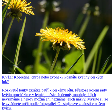
KVÍZ: Kopretina, chrpa nebo zvonek? Poznáte květiny českých
luk?
Rozkvetlé louky zkrátka patří k českému létu. Přestože kolem řady
květin procházíme v letních měsících denně, mnohdy si jich
nevšímáme a někdy možná ani neznáme jejich názvy. Myslíte si, že
je zvládnete určit podle fotografie? Otestujte své znalosti v našem
kvízu.