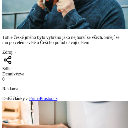
Tohle české jméno bylo vybráno jako nejhorší ze všech. Smějí se
mu po celém světě a Češi ho pořád dávají dětem
Zdroj
:
-
Sdílet
Denní
výzva
0
Reklama
Další články z
PrimaProstor.cz