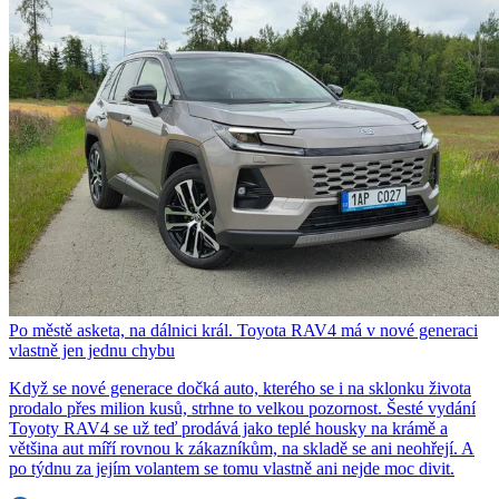
Po městě asketa, na dálnici král. Toyota RAV4 má v nové generaci
vlastně jen jednu chybu
Když se nové generace dočká auto, kterého se i na sklonku života
prodalo přes milion kusů, strhne to velkou pozornost. Šesté vydání
Toyoty RAV4 se už teď prodává jako teplé housky na krámě a
většina aut míří rovnou k zákazníkům, na skladě se ani neohřejí. A
po týdnu za jejím volantem se tomu vlastně ani nejde moc divit.