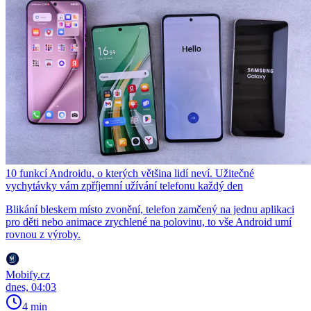
10 funkcí Androidu, o kterých většina lidí neví. Užitečné
vychytávky vám zpříjemní užívání telefonu každý den
Blikání bleskem místo zvonění, telefon zamčený na jednu aplikaci
pro děti nebo animace zrychlené na polovinu, to vše Android umí
rovnou z výroby.
Mobify.cz
dnes, 04:03
4 min