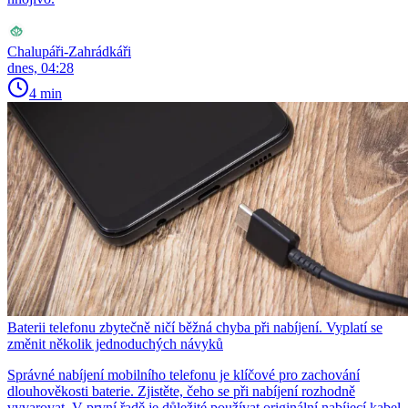
Chalupáři-Zahrádkáři
dnes, 04:28
4 min
Baterii telefonu zbytečně ničí běžná chyba při nabíjení. Vyplatí se
změnit několik jednoduchých návyků
Správné nabíjení mobilního telefonu je klíčové pro zachování
dlouhověkosti baterie. Zjistěte, čeho se při nabíjení rozhodně
vyvarovat. V první řadě je důležité používat originální nabíjecí kabel