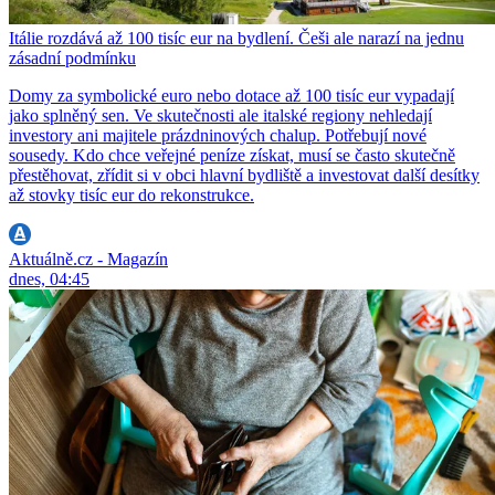
Itálie rozdává až 100 tisíc eur na bydlení. Češi ale narazí na jednu
zásadní podmínku
Domy za symbolické euro nebo dotace až 100 tisíc eur vypadají
jako splněný sen. Ve skutečnosti ale italské regiony nehledají
investory ani majitele prázdninových chalup. Potřebují nové
sousedy. Kdo chce veřejné peníze získat, musí se často skutečně
přestěhovat, zřídit si v obci hlavní bydliště a investovat další desítky
až stovky tisíc eur do rekonstrukce.
Aktuálně.cz - Magazín
dnes, 04:45