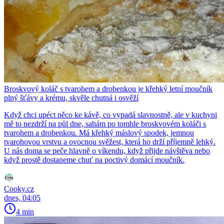
Broskvový koláč s tvarohem a drobenkou je křehký letní moučník
plný šťávy a krému, skvěle chutná i osvěží
Když chci upéct něco ke kávě, co vypadá slavnostně, ale v kuchyni
mě to nezdrží na půl dne, sahám po tomhle broskvovém koláči s
tvarohem a drobenkou. Má křehký máslový spodek, jemnou
tvarohovou vrstvu a ovocnou svěžest, která ho drží příjemně lehký.
U nás doma se peče hlavně o víkendu, když přijde návštěva nebo
když prostě dostaneme chuť na poctivý domácí moučník.
Cooky.cz
dnes, 04:05
4 min