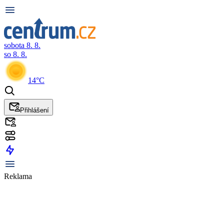
sobota 8. 8.
so 8. 8.
14°C
Přihlášení
Reklama