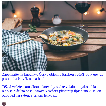
Zapomeňte na knedlíky. Češky objevily italskou večeři, po které jde
pas dolů a člověk nemá hlad
Těžká večeře s omáčkou a knedlíky sedne v žaludku jako cihla a
ráno se hlásí na pase. Italové k večeru přistupují úplně jinak. Jejich
odpověď na sytou, a přitom lehkou...