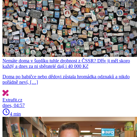
Nemáte doma v šuplíku tuhle drobnost z ČSSR? Dřív ji měl skoro
každý a dnes za ni sběratelé dají i 40 000 Kč
Doma po babičce nebo dědovi zůstala hromádka odznaků a nikdo
pořádně neví, […]
Extrafit.cz
dnes, 04:57
4 min