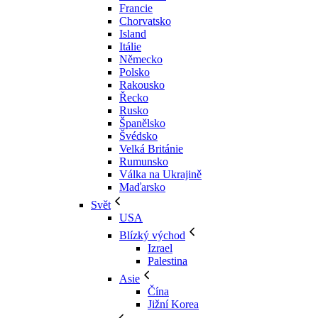
Francie
Chorvatsko
Island
Itálie
Německo
Polsko
Rakousko
Řecko
Rusko
Španělsko
Švédsko
Velká Británie
Rumunsko
Válka na Ukrajině
Maďarsko
Svět
USA
Blízký východ
Izrael
Palestina
Asie
Čína
Jižní Korea