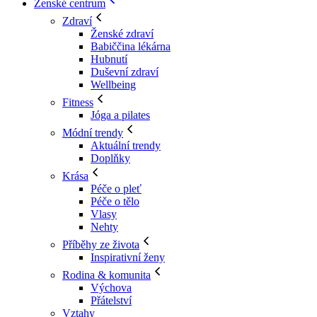
Ženské centrum
Zdraví
Ženské zdraví
Babiččina lékárna
Hubnutí
Duševní zdraví
Wellbeing
Fitness
Jóga a pilates
Módní trendy
Aktuální trendy
Doplňky
Krása
Péče o pleť
Péče o tělo
Vlasy
Nehty
Příběhy ze života
Inspirativní ženy
Rodina & komunita
Výchova
Přátelství
Vztahy