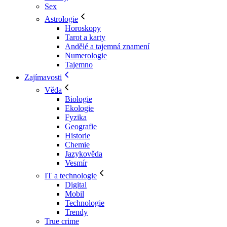
Sex
Astrologie
Horoskopy
Tarot a karty
Andělé a tajemná znamení
Numerologie
Tajemno
Zajímavosti
Věda
Biologie
Ekologie
Fyzika
Geografie
Historie
Chemie
Jazykověda
Vesmír
IT a technologie
Digital
Mobil
Technologie
Trendy
True crime