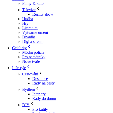
Filmy & kino
Televize
Reality show
Hudba
Hry
Literatura
Výtvarné umění
Divadlo
Digi a stream
Celebrity
Módní policie
Pro pamětníky
Nové tváře
Lifestyle
Cestování
Destinace
Rady na cesty
Bydlení
Interiery
Rady do domu
DIY
Pro kutily