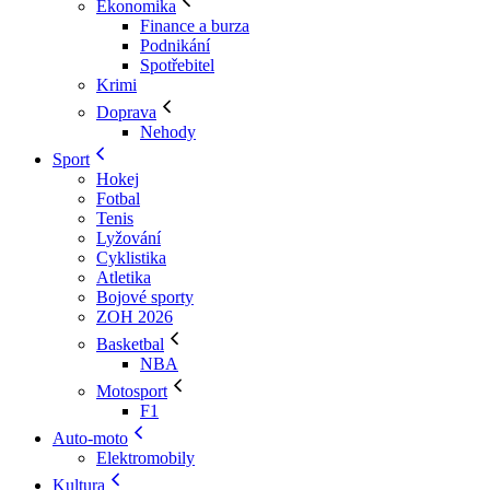
Ekonomika
Finance a burza
Podnikání
Spotřebitel
Krimi
Doprava
Nehody
Sport
Hokej
Fotbal
Tenis
Lyžování
Cyklistika
Atletika
Bojové sporty
ZOH 2026
Basketbal
NBA
Motosport
F1
Auto-moto
Elektromobily
Kultura