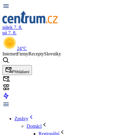
pátek 7. 8.
pá 7. 8.
24°C
Internet
Firmy
Recepty
Slovníky
Přihlášení
Zprávy
Domácí
Regionální