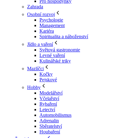
Pro hospodyňky
Zahrada
Osobní rozvoj
Psychologie
Management
Kariéra
Spiritualita a náboženství
Jídlo a vaření
Světová gastronomie
Levné vaření
Kulinářské triky
Mazlíčci
Kočky
Pejskové
Hobby
Modelářství
Včelařství
Rybaření
Letectví
Automobilismus
Adrenalin
Sběratelství
Houbaření