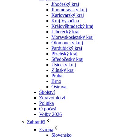
Jihočeský kraj
Jihomoravský kraj
Karlovarský kraj
Kraj Vysočina
Králověhradecký kraj
Liberecký kraj
Moravskoslezský kraj
Olomoucký kraj
Pardubický kraj
Plzeňský kraj
Středočeský kraj
Ústecký kraj
Zlínský kraj
Praha
Brno
Ostrava
Školství
Zdravotnictví
Politika
O počasí
Volby 2026
Zahraničí
Evropa
Slovensko