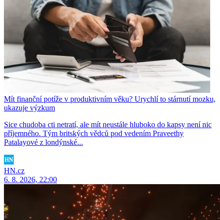
Mít finanční potíže v produktivním věku? Urychlí to stárnutí mozku,
ukazuje výzkum
Sice chudoba cti netratí, ale mít neustále hluboko do kapsy není nic
příjemného. Tým britských vědců pod vedením Praveethy
Patalayové z londýnské...
HN.cz
6. 8. 2026, 22:00