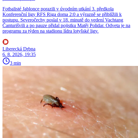
Fotbalisté Jablonce porazili v úvodním utkání 3. předkola
Konferenční ligy RFS Riga doma 2:0 a výrazně se přiblížili k
postupu. Severočechy poslal v 18. minutě do vedení Vachtang
Čanturišvili a po pauze přidal pojistku Matěj Polidar. Odveta je na
programu za týden na stadionu lídra lotyšské ligy.
Liberecká Drbna
6. 8. 2026, 19:35
3 min