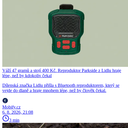
Váží 47 gramů a stojí 400 Kč. Reproduktor Parkside z Lidlu hraje
lépe, než by kdokoliv čekal
Dílenská značka Lidlu přišla s Bluetooth reproduktorem, který se
vejde do dlaně a hraje mnohem lépe, než by člověk čekal.
Mobify.cz
6. 8. 2026, 21:08
3 min