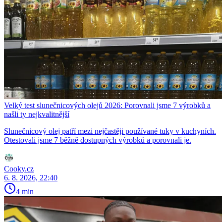
Velký test slunečnicových olejů 2026: Porovnali jsme 7 výrobků a
našli ty nejkvalitnější
Slunečnicový olej patří mezi nejčastěji používané tuky v kuchyních.
Otestovali jsme 7 běžně dostupných výrobků a porovnali je.
Cooky.cz
6. 8. 2026, 22:40
4 min