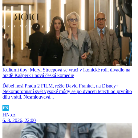
Kulturní tipy: Meryl Streepová se vrací v ikonické roli, divadlo na
hradě Kašperk i nová česká komedie
Ďábel nosí Pradu 2 FILM, režie David Frankel, na Disney+
Nekompromisní svět vysoké módy se po dvaceti letech od prvního
dílu vrátil. Nesmlouvavá...
HN.cz
6. 8. 2026, 22:00