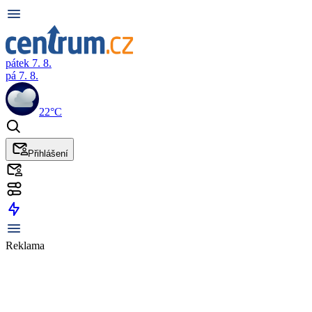
pátek 7. 8.
pá 7. 8.
22°C
Přihlášení
Reklama