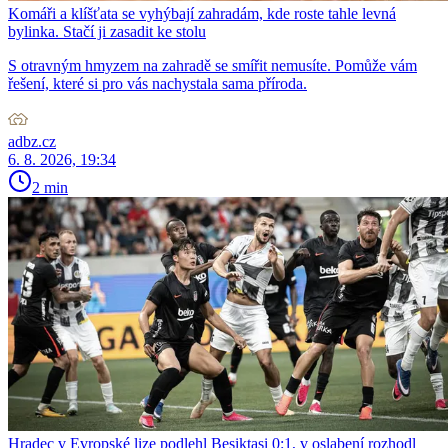
Komáři a klíšťata se vyhýbají zahradám, kde roste tahle levná
bylinka. Stačí ji zasadit ke stolu
S otravným hmyzem na zahradě se smířit nemusíte. Pomůže vám
řešení, které si pro vás nachystala sama příroda.
adbz.cz
6. 8. 2026, 19:34
2 min
Hradec v Evropské lize podlehl Besiktasi 0:1, v oslabení rozhodl