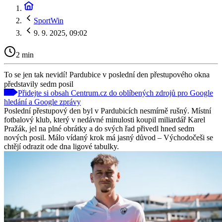
SportWin
9. 9. 2025, 09:02
2 min
To se jen tak nevidí! Pardubice v poslední den přestupového okna
představily sedm posil
Přidejte si obsah Centrum.cz do oblíbených zdrojů pro Google
hledání a Google zprávy
Poslední přestupový den byl v Pardubicích nesmírně rušný. Místní
fotbalový klub, který v nedávné minulosti koupil miliardář Karel
Pražák, jel na plné obrátky a do svých řad přivedl hned sedm
nových posil. Málo vídaný krok má jasný důvod – Východočeši se
chtějí odrazit ode dna ligové tabulky.