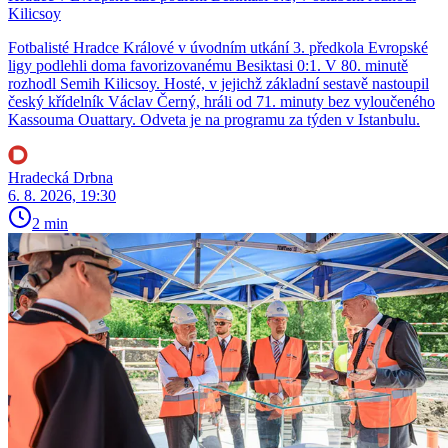
Kilicsoy
Fotbalisté Hradce Králové v úvodním utkání 3. předkola Evropské
ligy podlehli doma favorizovanému Besiktasi 0:1. V 80. minutě
rozhodl Semih Kilicsoy. Hosté, v jejichž základní sestavě nastoupil
český křídelník Václav Černý, hráli od 71. minuty bez vyloučeného
Kassouma Ouattary. Odveta je na programu za týden v Istanbulu.
Hradecká Drbna
6. 8. 2026, 19:30
2 min