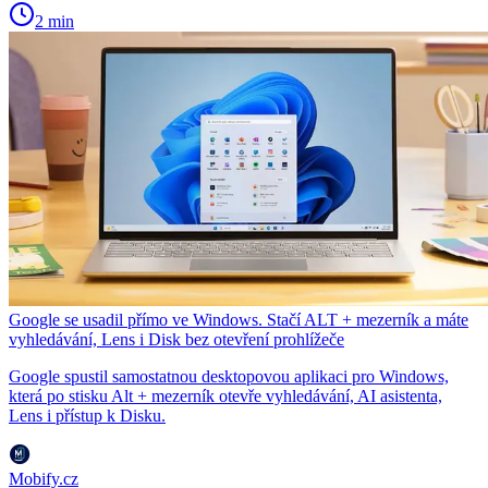
2 min
Google se usadil přímo ve Windows. Stačí ALT + mezerník a máte
vyhledávání, Lens i Disk bez otevření prohlížeče
Google spustil samostatnou desktopovou aplikaci pro Windows,
která po stisku Alt + mezerník otevře vyhledávání, AI asistenta,
Lens i přístup k Disku.
Mobify.cz