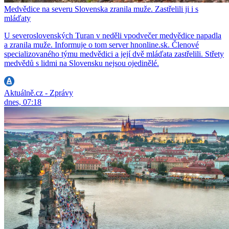
Medvědice na severu Slovenska zranila muže. Zastřelili ji i s
mláďaty
U severoslovenských Turan v neděli vpodvečer medvědice napadla
a zranila muže. Informuje o tom server hnonline.sk. Členové
specializovaného týmu medvědici a její dvě mláďata zastřelili. Střety
medvědů s lidmi na Slovensku nejsou ojedinělé.
Aktuálně.cz - Zprávy
dnes, 07:18