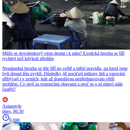
Může se dovolenkový virus dostat i k nám? Exotická hrozba se šíří
rychleji než kdykoli předtím
Nenápadná hrozba se tiše šíří po světě a mění pravidla, na která jsme
byli dosud léta zvyklí. Důsledky již pociťují miliony lidí a varování
přibývají i v zemích, kde až donedávna nepředstavovala větší
problém. Co stojí za rostoucími obavami a proč se o ní mluví stále
častěji?
Asianstyle
dnes, 06:30
6 min