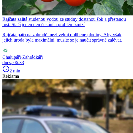
Rajčata zalitá studenou vodou ze studny dostanou šok a přestanou
růst. Stačí jeden den čekání a problém zmizí
Rajčata patří na zahradě mezi velmi oblíbené plodiny. Aby však
jejich úroda byla maximální, musíte se je naučit správně zalévat.
Chalupáři-Zahrádkáři
dnes, 06:33
2 min
Reklama