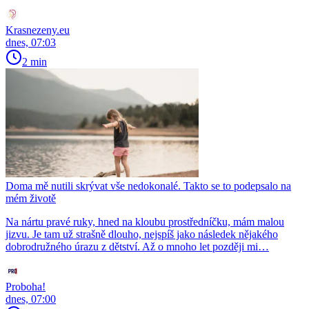
Krasnezeny.eu
dnes, 07:03
2 min
Doma mě nutili skrývat vše nedokonalé. Takto se to podepsalo na
mém životě
Na nártu pravé ruky, hned na kloubu prostředníčku, mám malou
jizvu. Je tam už strašně dlouho, nejspíš jako následek nějakého
dobrodružného úrazu z dětství. Až o mnoho let později mi…
Proboha!
dnes, 07:00