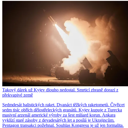
Takový dárek už Kyjev dlouho nedostal. Smrticí zbraně dorazí z
překvapivé země
Sedmdesát balistických raket. Dvanáct těžkých raketometů. Čtyřicet
sedm tisíc obřích dělostřeleckých granátů. Kyjev kupuje z Turecka
masivní arzenál americké výroby za šest miliard korun. Ankara
vyklízí staré zásoby z devadesátých let a posílá je Ukrajincům.
Pentagon transakci požehnal. Souhlas Kongresu je už jen formalita.