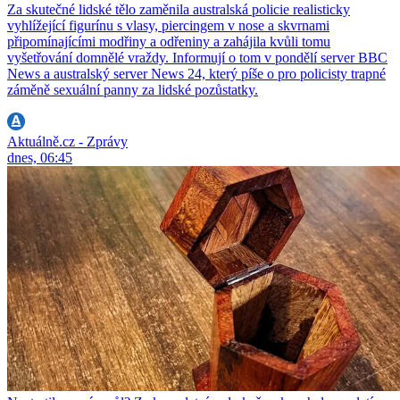
Za skutečné lidské tělo zaměnila australská policie realisticky
vyhlížející figurínu s vlasy, piercingem v nose a skvrnami
připomínajícími modřiny a odřeniny a zahájila kvůli tomu
vyšetřování domnělé vraždy. Informují o tom v pondělí server BBC
News a australský server News 24, který píše o pro policisty trapné
záměně sexuální panny za lidské pozůstatky.
Aktuálně.cz - Zprávy
dnes, 06:45