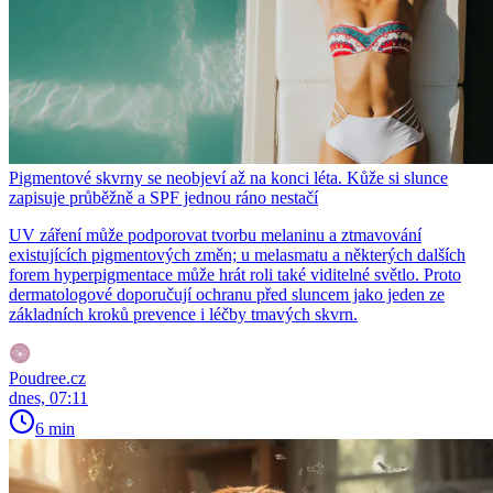
Pigmentové skvrny se neobjeví až na konci léta. Kůže si slunce
zapisuje průběžně a SPF jednou ráno nestačí
UV záření může podporovat tvorbu melaninu a ztmavování
existujících pigmentových změn; u melasmatu a některých dalších
forem hyperpigmentace může hrát roli také viditelné světlo. Proto
dermatologové doporučují ochranu před sluncem jako jeden ze
základních kroků prevence i léčby tmavých skvrn.
Poudree.cz
dnes, 07:11
6 min