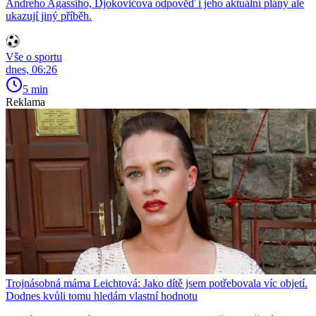
Andreho Agassiho, Djokovićova odpověď i jeho aktuální plány ale
ukazují jiný příběh.
Vše o sportu
dnes, 06:26
5 min
Reklama
Trojnásobná máma Leichtová: Jako dítě jsem potřebovala víc objetí.
Dodnes kvůli tomu hledám vlastní hodnotu