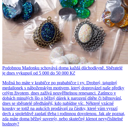
Podobnou Madonku schovává doma každá důchodkyně. Sběratelé
je dnes vykupují od 5 000 do 50 000 Kč
Možná ho máte v krabičce po prababičce i vy. Drobný, tajuplný
medailonek s náboženským motivem, který doprovázel naše předky
celým životem, dnes zažívá neuvěřitelnou renesanci. Zatímco v
dobách minulých šlo o běžný dárek k narození dítěte či biřmování,
dnes se sběratelé předhánějí, kdo nabídne víc. Některé vzácné
kousky se totiž na aukcích prodávají za částky, které vám vyrazí
dech a spolehlivě zaplatí třeba i rodinnou dovolenou. Jak ale poznat,
zda máte doma běžný suvenýr, nebo skutečný klenot nevyčíslitelné
hodnoty?