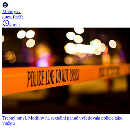
Mobify.cz
dnes, 06:53
4 min
Trapný omyl. Modřiny na sexuální panně vyšetřovala policie jako
vraždu