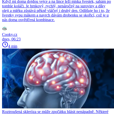
Když mi doma dojdou vejce a na lince leží miska švestek, sahám po
tomhle koláči. Je hrnkový, rychlý, nenáročný na suroviny a díky
oleji a mléku zůstává pěkně vláčný i druhý den. Odlišuje ho i to, že
švestky sypu mákem a navrch dávám drobenku se skořicí, což je u
nás doma osvědčená kombinace.
Cooky.cz
dnes, 06:23
4 min
Roztroušená skleróza se může zpočátku hlásit nenápadně. Některé