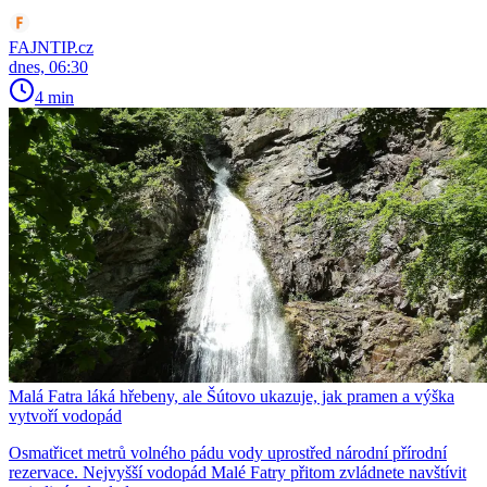
FAJNTIP.cz
dnes, 06:30
4 min
Malá Fatra láká hřebeny, ale Šútovo ukazuje, jak pramen a výška
vytvoří vodopád
Osmatřicet metrů volného pádu vody uprostřed národní přírodní
rezervace. Nejvyšší vodopád Malé Fatry přitom zvládnete navštívit