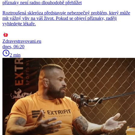
příznaky není radno dlouhodobě přehlížet
Roztroušená skleróza představuje nebezpečný problém, který může
mít vážný vliv na váš život. Pokud se objeví příznaky, raději
vyhledejte lékaře.
Zdravestravovani.eu
dnes, 06:20
2 min