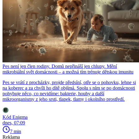
Pes není jen člen rodiny. Domů nepřináší jen chlupy. Mění
mikrobiální svět domácnosti – a možná tím trénuje dětskou imunitu
Pes se vrátí z procházky, projde předsíní, otře se o pohovku, lehne si
na koberec a za chvíli ho dítě objímá. Spolu s ním se po domácnosti
pohybuje něco, co nevidíme: bakterie, houby a další
mikroorganismy z jeho srsti, tlapek, tlamy i okolního prostředí.
Kód Enigma
dnes, 07:09
7 min
Reklama