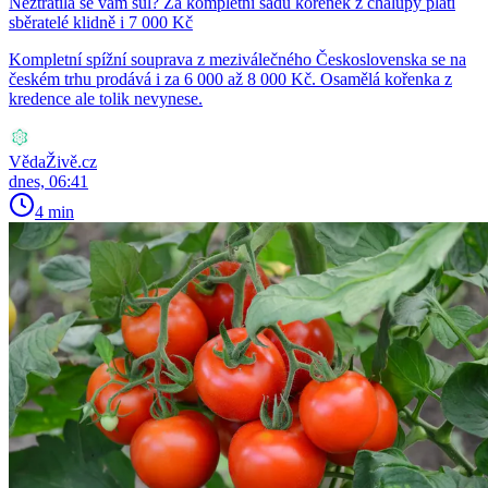
Neztratila se vám sůl? Za kompletní sadu kořenek z chalupy platí
sběratelé klidně i 7 000 Kč
Kompletní spížní souprava z meziválečného Československa se na
českém trhu prodává i za 6 000 až 8 000 Kč. Osamělá kořenka z
kredence ale tolik nevynese.
VědaŽivě.cz
dnes, 06:41
4 min