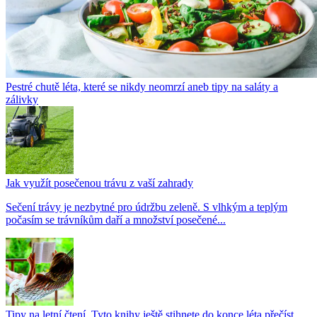
Pestré chutě léta, které se nikdy neomrzí aneb tipy na saláty a
zálivky
Jak využít posečenou trávu z vaší zahrady
Sečení trávy je nezbytné pro údržbu zeleně. S vlhkým a teplým
počasím se trávníkům daří a množství posečené...
Tipy na letní čtení. Tyto knihy ještě stihnete do konce léta přečíst