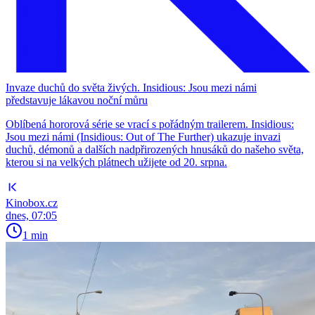
Invaze duchů do světa živých. Insidious: Jsou mezi námi
představuje lákavou noční můru
Oblíbená hororová série se vrací s pořádným trailerem. Insidious:
Jsou mezi námi (Insidious: Out of The Further) ukazuje invazi
duchů, démonů a dalších nadpřirozených hnusáků do našeho světa,
kterou si na velkých plátnech užijete od 20. srpna.
Kinobox.cz
dnes, 07:05
1 min