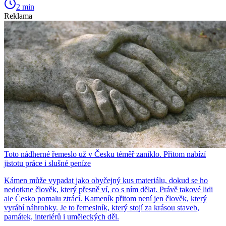
2 min
Reklama
Toto nádherné řemeslo už v Česku téměř zaniklo. Přitom nabízí
jistotu práce i slušné peníze
Kámen může vypadat jako obyčejný kus materiálu, dokud se ho
nedotkne člověk, který přesně ví, co s ním dělat. Právě takové lidi
ale Česko pomalu ztrácí. Kameník přitom není jen člověk, který
vyrábí náhrobky. Je to řemeslník, který stojí za krásou staveb,
památek, interiérů i uměleckých děl.