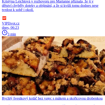
Kristýna Leichtová v rozhovoru pro Marianne přiznala, že jí v
dětství chyběly doteky a objímání, a že si kvůli tomu dodnes nese
tvrdost k sobě i okolí.
VIPživot.cz
dnes, 06:23
3 min
Rychlý švestkový koláč bez vajec s mákem a skořicovou drobenkou