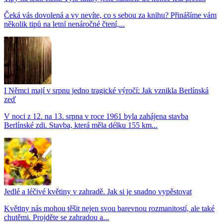
Čeká vás dovolená a vy nevíte, co s sebou za knihu? Přinášíme vám
několik tipů na letní nenáročné čtení,...
I Němci mají v srpnu jedno tragické výročí: Jak vznikla Berlínská
zeď
V noci z 12. na 13. srpna v roce 1961 byla zahájena stavba
Berlínské zdi. Stavba, která měla délku 155 km...
Jedlé a léčivé květiny v zahradě. Jak si je snadno vypěstovat
Květiny nás mohou těšit nejen svou barevnou rozmanitostí, ale také
chutěmi. Projděte se zahradou a...