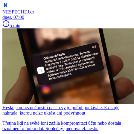
NESPECHEJ.cz
dnes, 07:00
5 min
Hesla jsou bezpečnostní past a vy je pořád používáte. Existuje
náhrada, kterou nelze ukrást ani podvrhnout
Třetina lidí na světě loni zažila kompromitaci účtu nebo dostala
oznámení o úniku dat. Společný jmenovatel: heslo.