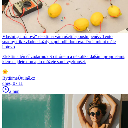
Vlastní „citrónová“ elektřina vám ušetří spoustu peněz. Tento
snadný trik zvládne každý z pohodlí domova. Do 2 minut máte
hotovo
Elektřina téměř zadarmo? S citrónem a několika dalšími proprietami,
které najdete doma, to můžete sami vyzkoušet.
BydlímeÚtulně.cz
dnes, 07:11
2 min