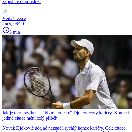
za jediné odpoledne.
VědaŽivě.cz
dnes, 06:29
3 min
Jak je to opravdu s „náhlým koncem“ Djokovićovy kariéry. Kontext
jediné citace mění celý příběh
Novak Djoković údajně naznačil rychlý konec kariéry. Celá citace