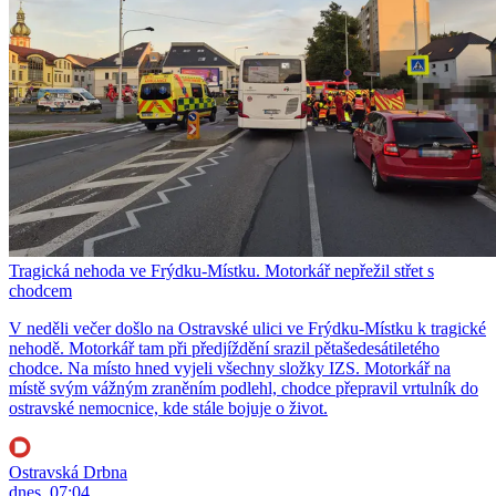
Tragická nehoda ve Frýdku-Místku. Motorkář nepřežil střet s
chodcem
V neděli večer došlo na Ostravské ulici ve Frýdku-Místku k tragické
nehodě. Motorkář tam při předjíždění srazil pětašedesátiletého
chodce. Na místo hned vyjeli všechny složky IZS. Motorkář na
místě svým vážným zraněním podlehl, chodce přepravil vrtulník do
ostravské nemocnice, kde stále bojuje o život.
Ostravská Drbna
dnes, 07:04