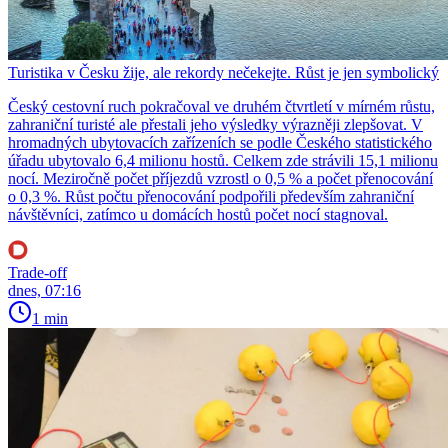
Turistika v Česku žije, ale rekordy nečekejte. Růst je jen symbolický
Český cestovní ruch pokračoval ve druhém čtvrtletí v mírném růstu,
zahraniční turisté ale přestali jeho výsledky výrazněji zlepšovat. V
hromadných ubytovacích zařízeních se podle Českého statistického
úřadu ubytovalo 6,4 milionu hostů. Celkem zde strávili 15,1 milionu
nocí. Meziročně počet příjezdů vzrostl o 0,5 % a počet přenocování
o 0,3 %. Růst počtu přenocování podpořili především zahraniční
návštěvníci, zatímco u domácích hostů počet nocí stagnoval.
Trade-off
dnes, 07:16
1 min