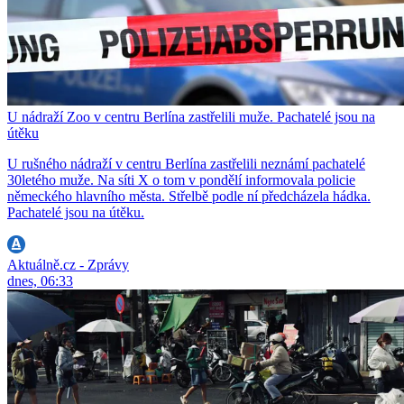
U nádraží Zoo v centru Berlína zastřelili muže. Pachatelé jsou na
útěku
U rušného nádraží v centru Berlína zastřelili neznámí pachatelé
30letého muže. Na síti X o tom v pondělí informovala policie
německého hlavního města. Střelbě podle ní předcházela hádka.
Pachatelé jsou na útěku.
Aktuálně.cz - Zprávy
dnes, 06:33