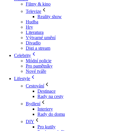
Filmy & kino
Televize
Reality show
Hudba
Hry
Literatura
Výtvarné umění
Divadlo
Digi a stream
Celebrity
Módní policie
Pro pamětníky
Nové tváře
Lifestyle
Cestování
Destinace
Rady na cesty
Bydlení
Interiery
Rady do domu
DIY
Pro kutily