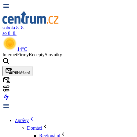
sobota 8. 8.
so 8. 8.
14°C
Internet
Firmy
Recepty
Slovníky
Přihlášení
Zprávy
Domácí
Regionální