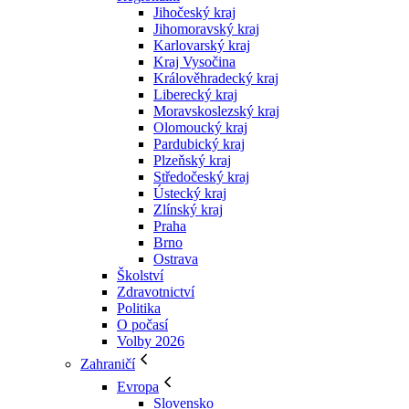
Jihočeský kraj
Jihomoravský kraj
Karlovarský kraj
Kraj Vysočina
Králověhradecký kraj
Liberecký kraj
Moravskoslezský kraj
Olomoucký kraj
Pardubický kraj
Plzeňský kraj
Středočeský kraj
Ústecký kraj
Zlínský kraj
Praha
Brno
Ostrava
Školství
Zdravotnictví
Politika
O počasí
Volby 2026
Zahraničí
Evropa
Slovensko