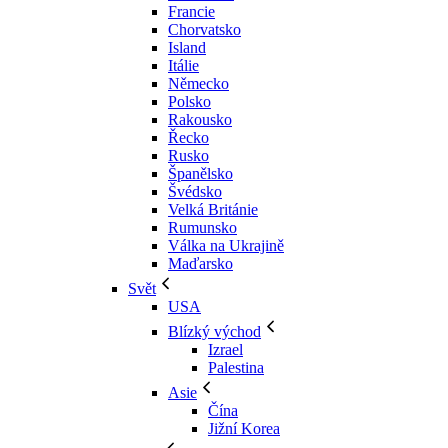
Francie
Chorvatsko
Island
Itálie
Německo
Polsko
Rakousko
Řecko
Rusko
Španělsko
Švédsko
Velká Británie
Rumunsko
Válka na Ukrajině
Maďarsko
Svět
USA
Blízký východ
Izrael
Palestina
Asie
Čína
Jižní Korea