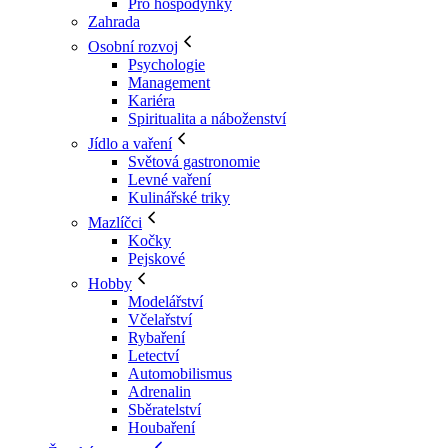
Pro hospodyňky
Zahrada
Osobní rozvoj
Psychologie
Management
Kariéra
Spiritualita a náboženství
Jídlo a vaření
Světová gastronomie
Levné vaření
Kulinářské triky
Mazlíčci
Kočky
Pejskové
Hobby
Modelářství
Včelařství
Rybaření
Letectví
Automobilismus
Adrenalin
Sběratelství
Houbaření