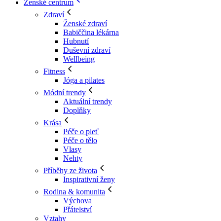
Ženské centrum
Zdraví
Ženské zdraví
Babiččina lékárna
Hubnutí
Duševní zdraví
Wellbeing
Fitness
Jóga a pilates
Módní trendy
Aktuální trendy
Doplňky
Krása
Péče o pleť
Péče o tělo
Vlasy
Nehty
Příběhy ze života
Inspirativní ženy
Rodina & komunita
Výchova
Přátelství
Vztahy