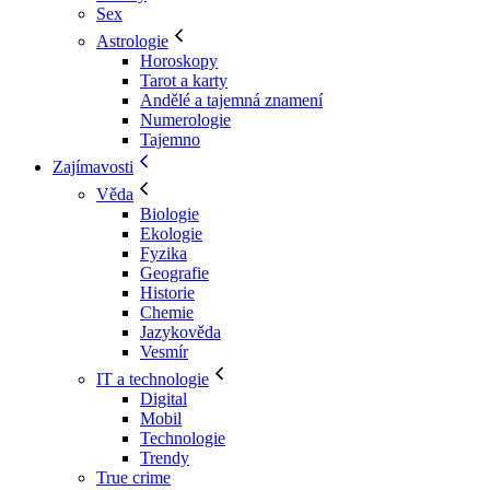
Sex
Astrologie
Horoskopy
Tarot a karty
Andělé a tajemná znamení
Numerologie
Tajemno
Zajímavosti
Věda
Biologie
Ekologie
Fyzika
Geografie
Historie
Chemie
Jazykověda
Vesmír
IT a technologie
Digital
Mobil
Technologie
Trendy
True crime