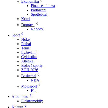
Ekonomika
Finance a burza
Podnikání
Spotřebitel
Krimi
Doprava
Nehody
Sport
Hokej
Fotbal
Tenis
Lyžování
Cyklistika
Atletika
Bojové sporty
ZOH 2026
Basketbal
NBA
Motosport
F1
Auto-moto
Elektromobily
Kultura