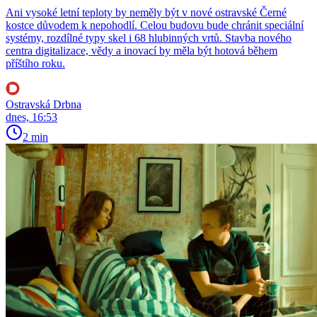
Ani vysoké letní teploty by neměly být v nové ostravské Černé
kostce důvodem k nepohodlí. Celou budovu bude chránit speciální
systémy, rozdílné typy skel i 68 hlubinných vrtů. Stavba nového
centra digitalizace, vědy a inovací by měla být hotová během
příštího roku.
Ostravská Drbna
dnes, 16:53
2 min