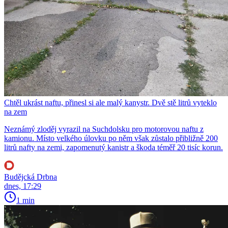
Chtěl ukrást naftu, přinesl si ale malý kanystr. Dvě stě litrů vyteklo
na zem
Neznámý zloděj vyrazil na Suchdolsku pro motorovou naftu z
kamionu. Místo velkého úlovku po něm však zůstalo přibližně 200
litrů nafty na zemi, zapomenutý kanistr a škoda téměř 20 tisíc korun.
Budějcká Drbna
dnes, 17:29
1 min