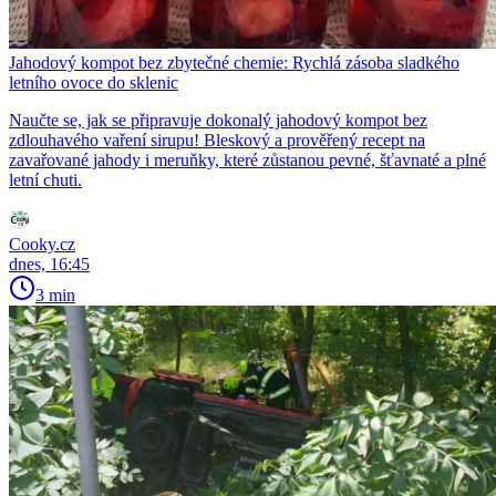
Jahodový kompot bez zbytečné chemie: Rychlá zásoba sladkého
letního ovoce do sklenic
Naučte se, jak se připravuje dokonalý jahodový kompot bez
zdlouhavého vaření sirupu! Bleskový a prověřený recept na
zavařované jahody i meruňky, které zůstanou pevné, šťavnaté a plné
letní chuti.
Cooky.cz
dnes, 16:45
3 min