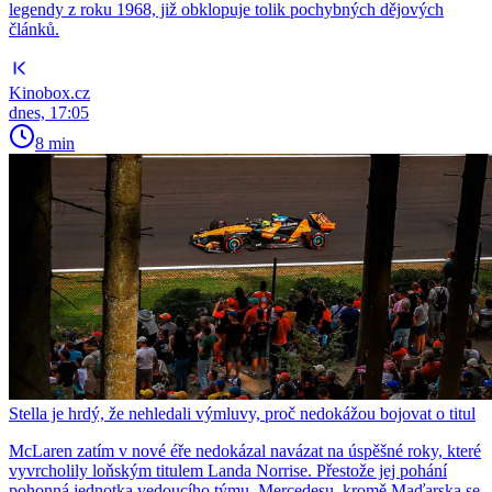
legendy z roku 1968, již obklopuje tolik pochybných dějových
článků.
Kinobox.cz
dnes, 17:05
8 min
Stella je hrdý, že nehledali výmluvy, proč nedokážou bojovat o titul
McLaren zatím v nové éře nedokázal navázat na úspěšné roky, které
vyvrcholily loňským titulem Landa Norrise. Přestože jej pohání
pohonná jednotka vedoucího týmu, Mercedesu, kromě Maďarska se