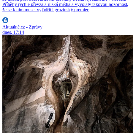
Příběhy rychle převzala ruská média a vyvolaly takovou pozornost,
že se k nim musel vyjádřit i gruzínský premiér.
Aktuálně.cz - Zprávy
dnes, 17:14