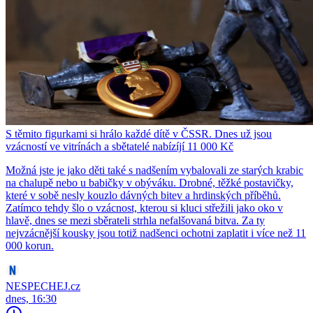
S těmito figurkami si hrálo každé dítě v ČSSR. Dnes už jsou
vzácností ve vitrínách a sbětatelé nabízíjí 11 000 Kč
Možná jste je jako děti také s nadšením vybalovali ze starých krabic
na chalupě nebo u babičky v obýváku. Drobné, těžké postavičky,
které v sobě nesly kouzlo dávných bitev a hrdinských příběhů.
Zatímco tehdy šlo o vzácnost, kterou si kluci střežili jako oko v
hlavě, dnes se mezi sběrateli strhla nefalšovaná bitva. Za ty
nejvzácnější kousky jsou totiž nadšenci ochotni zaplatit i více než 11
000 korun.
NESPECHEJ.cz
dnes, 16:30