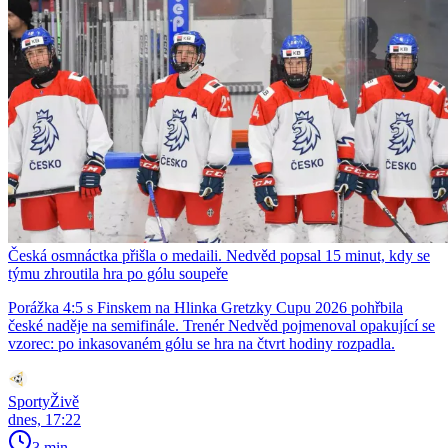
Česká osmnáctka přišla o medaili. Nedvěd popsal 15 minut, kdy se
týmu zhroutila hra po gólu soupeře
Porážka 4:5 s Finskem na Hlinka Gretzky Cupu 2026 pohřbila
české naděje na semifinále. Trenér Nedvěd pojmenoval opakující se
vzorec: po inkasovaném gólu se hra na čtvrt hodiny rozpadla.
SportyŽivě
dnes, 17:22
3 min