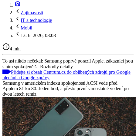
Zajímavosti
IT a technologie
Mobil
13. 6. 2026, 08:08
4 min
To asi nikdo nečekal: Samsung poprvé porazil Apple, zákazníci jsou
s ním spokojenější. Rozhodly detaily
Přidejte si obsah Centrum.cz do oblíbených zdrojů pro Google
hledání a Google zprávy
Samsung v americkém indexu spokojenosti ACSI vede před
Applem 81 ku 80. Jeden bod, a přesto první samostatné vedení po
dvou letech remíz.