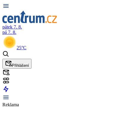
pátek 7. 8.
pá 7. 8.
25°C
Přihlášení
Reklama