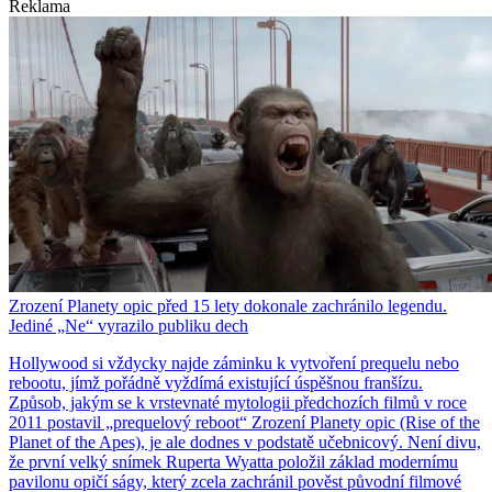
Reklama
Zrození Planety opic před 15 lety dokonale zachránilo legendu.
Jediné „Ne“ vyrazilo publiku dech
Hollywood si vždycky najde záminku k vytvoření prequelu nebo
rebootu, jímž pořádně vyždímá existující úspěšnou franšízu.
Způsob, jakým se k vrstevnaté mytologii předchozích filmů v roce
2011 postavil „prequelový reboot“ Zrození Planety opic (Rise of the
Planet of the Apes), je ale dodnes v podstatě učebnicový. Není divu,
že první velký snímek Ruperta Wyatta položil základ modernímu
pavilonu opičí ságy, který zcela zachránil pověst původní filmové