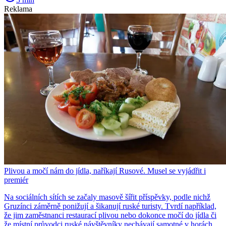
Reklama
Plivou a močí nám do jídla, naříkají Rusové. Musel se vyjádřit i
premiér
Na sociálních sítích se začaly masově šířit příspěvky, podle nichž
Gruzínci záměrně ponižují a šikanují ruské turisty. Tvrdí například,
že jim zaměstnanci restaurací plivou nebo dokonce močí do jídla či
že místní průvodci ruské návštěvníky nechávají samotné v horách.