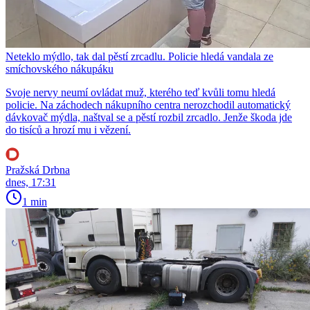
Neteklo mýdlo, tak dal pěstí zrcadlu. Policie hledá vandala ze
smíchovského nákupáku
Svoje nervy neumí ovládat muž, kterého teď kvůli tomu hledá
policie. Na záchodech nákupního centra nerozchodil automatický
dávkovač mýdla, naštval se a pěstí rozbil zrcadlo. Jenže škoda jde
do tisíců a hrozí mu i vězení.
Pražská Drbna
dnes, 17:31
1 min