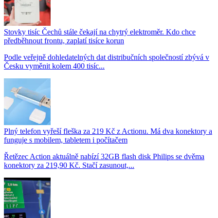
Stovky tisíc Čechů stále čekají na chytrý elektroměr. Kdo chce
předběhnout frontu, zaplatí tisíce korun
Podle veřejně dohledatelných dat distribučních společností zbývá v
Česku vyměnit kolem 400 tisíc...
Plný telefon vyřeší fleška za 219 Kč z Actionu. Má dva konektory a
funguje s mobilem, tabletem i počítačem
Řetězec Action aktuálně nabízí 32GB flash disk Philips se dvěma
konektory za 219,90 Kč. Stačí zasunout,...