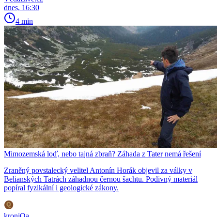
dnes, 16:30
4 min
Mimozemská loď, nebo tajná zbraň? Záhada z Tater nemá řešení
Zraněný povstalecký velitel Antonín Horák objevil za války v
Belianských Tatrách záhadnou černou šachtu. Podivný materiál
popíral fyzikální i geologické zákony.
kroniQa