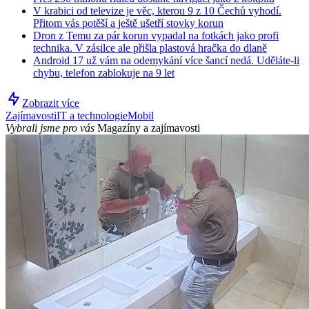
V krabici od televize je věc, kterou 9 z 10 Čechů vyhodí.
Přitom vás potěší a ještě ušetří stovky korun
Dron z Temu za pár korun vypadal na fotkách jako profi
technika. V zásilce ale přišla plastová hračka do dlaně
Android 17 už vám na odemykání více šancí nedá. Uděláte-li
chybu, telefon zablokuje na 9 let
Zobrazit více
Zajímavosti
IT a technologie
Mobil
Vybrali jsme pro vás
Magazíny a zajímavosti