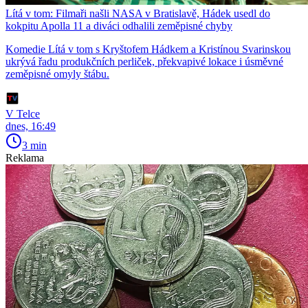
Lítá v tom: Filmaři našli NASA v Bratislavě, Hádek usedl do
kokpitu Apolla 11 a diváci odhalili zeměpisné chyby
Komedie Lítá v tom s Kryštofem Hádkem a Kristínou Svarinskou
ukrývá řadu produkčních perliček, překvapivé lokace i úsměvné
zeměpisné omyly štábu.
V Telce
dnes, 16:49
3 min
Reklama