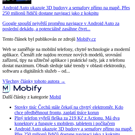
Android Auto ukazuje 3D budovy a semafory přímo na mapě. Přes
250 milionů řidičů dostane navigaci jako z kokpitu
Google spouští největší proměnu navigace v Android Auto za
poslední dekádu, a potenciálně zasáhne čtvrt...
Tento článek byl publikován ze zdrojů
Mobify.cz
Web se zaměřuje na mobilní telefony, chytré technologie a moderní
aplikace. Čtenáři zde najdou recenze nových modelů, srovnání
zařízení, tipy na užitečné aplikace i praktické rady, jak z telefonu
dostat maximum. Obsah sleduje také trendy v oblasti elektroniky,
softwaru a digitálních služeb – od...
Všechny články tohoto autora →
Další články z kategorie
Mobil
Stovky tisíc Čechů stále čekají na chytrý elektroměr. Kdo
chce předběhnout frontu, zaplatí tisíce korun
Plný telefon vyřeší fleška za 219 Kč z Actionu. Má dva
konektory a funguje s mobilem, tabletem i počítačem
Android Auto ukazuje 3D budovy a semafory přímo na mapě.
Přes 250 milionů řidičů dostane navigaci jako z kokpitu