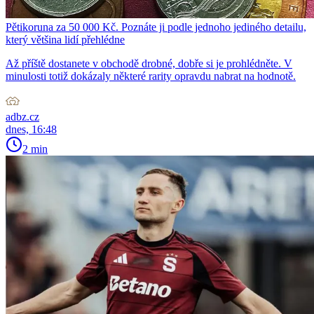
Pětikoruna za 50 000 Kč. Poznáte ji podle jednoho jediného detailu,
který většina lidí přehlédne
Až příště dostanete v obchodě drobné, dobře si je prohlédněte. V
minulosti totiž dokázaly některé rarity opravdu nabrat na hodnotě.
adbz.cz
dnes, 16:48
2 min