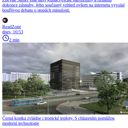
dokonce zásnuby. Jeho současný vzhled ovšem na internetu vyvolal
bouřlivou debatu o stopách minulosti.
ReadZone
dnes, 16:53
2 min
Černá kostka zvládne i tropické teploty. S chlazením pomůžou
moderní technologie