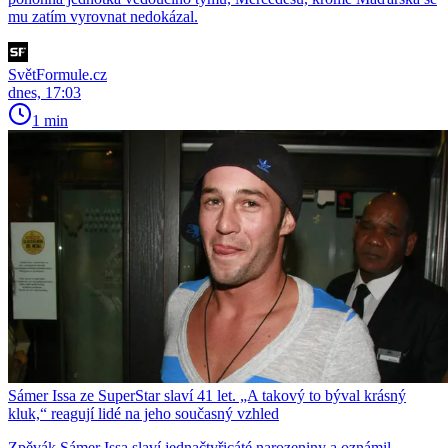
mu zatím vyrovnat nedokázal.
SvětFormule.cz
dnes, 17:03
1 min
Sámer Issa ze SuperStar slaví 41 let. „A takový to býval krásný
kluk,“ reagují lidé na jeho současný vzhled
Zpěvák Sámer Issa slaví jednačtyřicáté narozeniny a oznámil