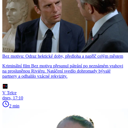
Bez motivu: Odraz hektické doby, předloha a napříč celým městem
Kriminální film Bez motivu přesunul pátrání po neznámém vrahovi
na prosluněnou Riviéru. Natáčení svedlo dohromady bývalé
partnery a odhalilo vzácné rekvizity.
V Telce
dnes, 17:10
2 min