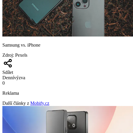
Samsung vs. iPhone
Zdroj
:
Pexels
Sdílet
Denní
výzva
0
Reklama
Další články z
Mobify.cz