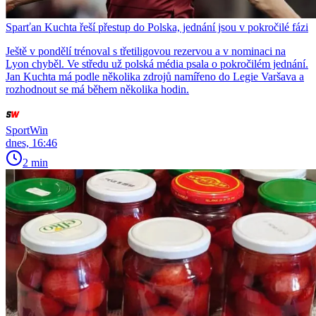
Sparťan Kuchta řeší přestup do Polska, jednání jsou v pokročilé fázi
Ještě v pondělí trénoval s třetiligovou rezervou a v nominaci na
Lyon chyběl. Ve středu už polská média psala o pokročilém jednání.
Jan Kuchta má podle několika zdrojů namířeno do Legie Varšava a
rozhodnout se má během několika hodin.
SportWin
dnes, 16:46
2 min