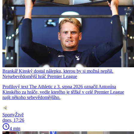
Brankář Kinský dostal nálepku, kterou by si možná nepřál.
Nejsebevědomější hráč Premier League
Profilový text The Athletic z 3. srpna 2026 označil Antonína
Kinského za hráče, vedle kterého je těžké v celé Premier League
najít někoho sebevědomějšího.
SportyŽivě
dnes, 17:26
4 min