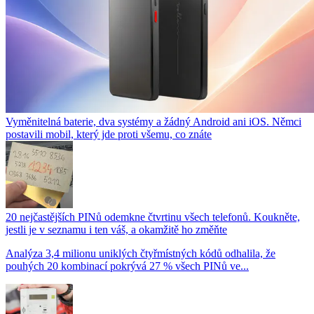
Vyměnitelná baterie, dva systémy a žádný Android ani iOS. Němci
postavili mobil, který jde proti všemu, co znáte
20 nejčastějších PINů odemkne čtvrtinu všech telefonů. Koukněte,
jestli je v seznamu i ten váš, a okamžitě ho změňte
Analýza 3,4 milionu uniklých čtyřmístných kódů odhalila, že
pouhých 20 kombinací pokrývá 27 % všech PINů ve...