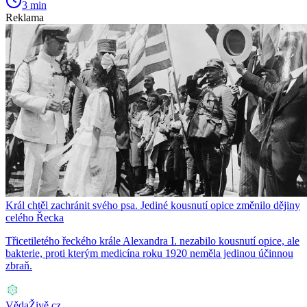
3 min
Reklama
Král chtěl zachránit svého psa. Jediné kousnutí opice změnilo dějiny
celého Řecka
Třicetiletého řeckého krále Alexandra I. nezabilo kousnutí opice, ale
bakterie, proti kterým medicína roku 1920 neměla jedinou účinnou
zbraň.
VědaŽivě.cz