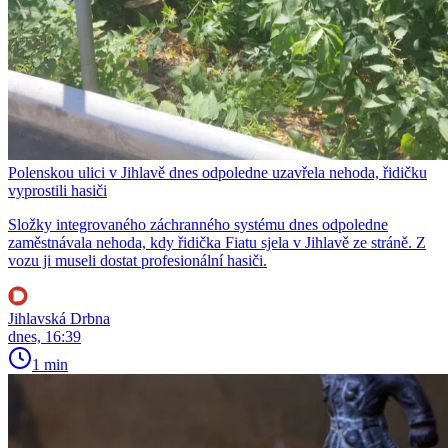
Polenskou ulici v Jihlavě dnes odpoledne uzavřela nehoda, řidičku
vyprostili hasiči
Složky integrovaného záchranného systému dnes odpoledne
zaměstnávala nehoda, kdy řidička Fiatu sjela v Jihlavě ze stráně. Z
vozu ji museli dostat profesionální hasiči.
Jihlavská Drbna
dnes, 16:39
1 min