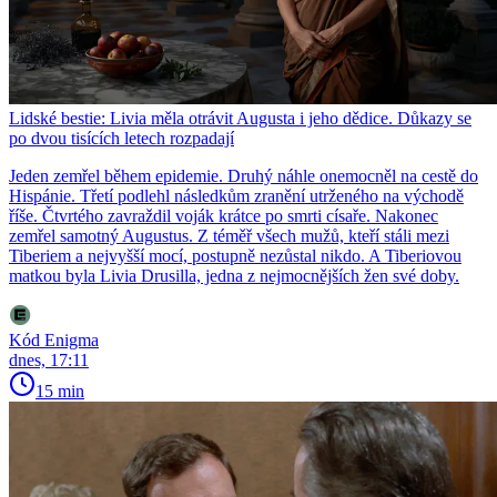
Lidské bestie: Livia měla otrávit Augusta i jeho dědice. Důkazy se
po dvou tisících letech rozpadají
Jeden zemřel během epidemie. Druhý náhle onemocněl na cestě do
Hispánie. Třetí podlehl následkům zranění utrženého na východě
říše. Čtvrtého zavraždil voják krátce po smrti císaře. Nakonec
zemřel samotný Augustus. Z téměř všech mužů, kteří stáli mezi
Tiberiem a nejvyšší mocí, postupně nezůstal nikdo. A Tiberiovou
matkou byla Livia Drusilla, jedna z nejmocnějších žen své doby.
Kód Enigma
dnes, 17:11
15 min