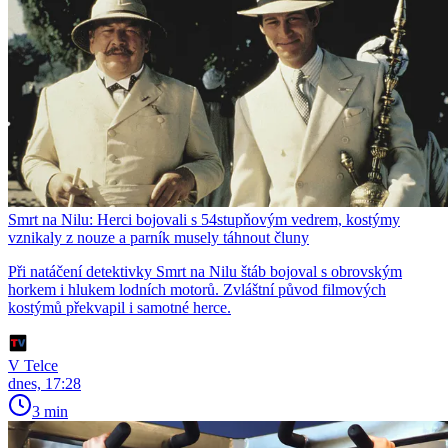
Smrt na Nilu: Herci bojovali s 54stupňovým vedrem, kostýmy
vznikaly z nouze a parník musely táhnout čluny
Při natáčení detektivky Smrt na Nilu štáb bojoval s obrovským
horkem i hlukem lodních motorů. Zvláštní původ filmových
kostýmů překvapil i samotné herce.
V Telce
dnes, 17:28
3 min