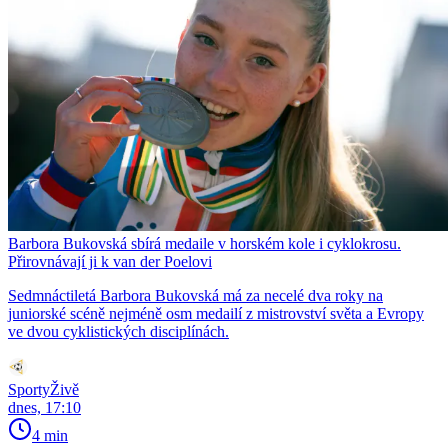
Barbora Bukovská sbírá medaile v horském kole i cyklokrosu.
Přirovnávají ji k van der Poelovi
Sedmnáctiletá Barbora Bukovská má za necelé dva roky na
juniorské scéně nejméně osm medailí z mistrovství světa a Evropy
ve dvou cyklistických disciplínách.
SportyŽivě
dnes, 17:10
4 min