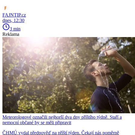
FAJNTIP.cz
dnes, 12:30
3 min
Reklama
Meteorologové označili nejhorší dva dny příštího týdně. Staří a
nemocní občané by se měli připravit
ČHMÚ vydal předpověď na příští týden. Čekají nás poměrně