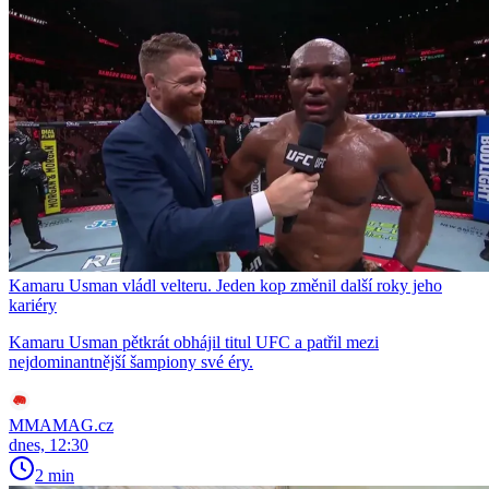
Kamaru Usman vládl velteru. Jeden kop změnil další roky jeho
kariéry
Kamaru Usman pětkrát obhájil titul UFC a patřil mezi
nejdominantnější šampiony své éry.
MMAMAG.cz
dnes, 12:30
2 min