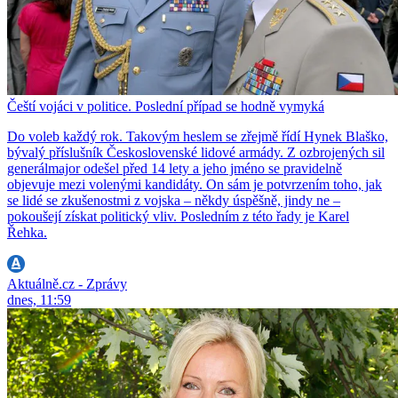
Čeští vojáci v politice. Poslední případ se hodně vymyká
Do voleb každý rok. Takovým heslem se zřejmě řídí Hynek Blaško,
bývalý příslušník Československé lidové armády. Z ozbrojených sil
generálmajor odešel před 14 lety a jeho jméno se pravidelně
objevuje mezi volenými kandidáty. On sám je potvrzením toho, jak
se lidé se zkušenostmi z vojska – někdy úspěšně, jindy ne –
pokoušejí získat politický vliv. Posledním z této řady je Karel
Řehka.
Aktuálně.cz - Zprávy
dnes, 11:59