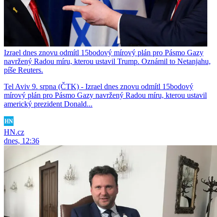
Izrael dnes znovu odmítl 15bodový mírový plán pro Pásmo Gazy
navržený Radou míru, kterou ustavil Trump. Oznámil to Netanjahu,
píše Reuters.
Tel Aviv 9. srpna (ČTK) - Izrael dnes znovu odmítl 15bodový
mírový plán pro Pásmo Gazy navržený Radou míru, kterou ustavil
americký prezident Donald...
HN.cz
dnes, 12:36