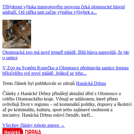
Třítýdenní výluka tramvajového provozu čeká olomoucké hlavní
nádraží. Od zítřka tam začne výměna výhybek a...
Olomoucká zoo má nové lemuří mládě. Bílá hlava napovídá, že jde
o samce
V Zoo na Svatém Kopečku u Olomouce představila samice lemura
běločelého své nové mládě. Jelikož se jeho...
Tento článek byl publikován ze zdrojů
Hanácká Drbna
Články z Hanácké Drbny přinášejí aktuální dění z Olomouce a
celého Olomouckého kraje. Věnují se událostem, které přímo
ovlivňují život v regionu – od komunální politiky, dopravy a školství
až po kriminalitu, kulturu, sport nebo zajímavé osobnosti a
iniciativy. Hanácká Drbna osloví čtenáře, kteří...
Všechny články tohoto autora →