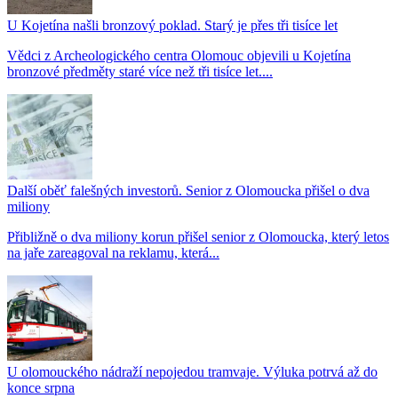
U Kojetína našli bronzový poklad. Starý je přes tři tisíce let
Vědci z Archeologického centra Olomouc objevili u Kojetína
bronzové předměty staré více než tři tisíce let....
Další oběť falešných investorů. Senior z Olomoucka přišel o dva
miliony
Přibližně o dva miliony korun přišel senior z Olomoucka, který letos
na jaře zareagoval na reklamu, která...
U olomouckého nádraží nepojedou tramvaje. Výluka potrvá až do
konce srpna