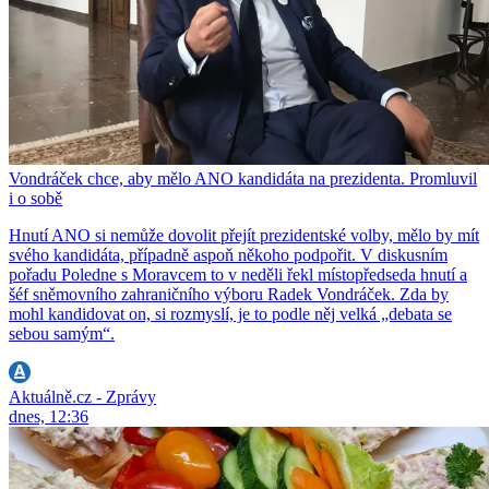
Vondráček chce, aby mělo ANO kandidáta na prezidenta. Promluvil
i o sobě
Hnutí ANO si nemůže dovolit přejít prezidentské volby, mělo by mít
svého kandidáta, případně aspoň někoho podpořit. V diskusním
pořadu Poledne s Moravcem to v neděli řekl místopředseda hnutí a
šéf sněmovního zahraničního výboru Radek Vondráček. Zda by
mohl kandidovat on, si rozmyslí, je to podle něj velká „debata se
sebou samým“.
Aktuálně.cz - Zprávy
dnes, 12:36