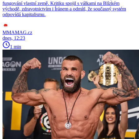
fungování vlastní země. Kritiku spojil s válkami na Blízkém
východě, zdravotnictvím i Íránem a odmítl, že současný systém
odpovídá kapitalismu.
MMAMAG.cz
dnes, 12:23
1 min