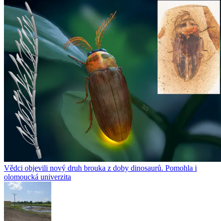
Vědci objevili nový druh brouka z doby dinosaurů. Pomohla i
olomoucká univerzita