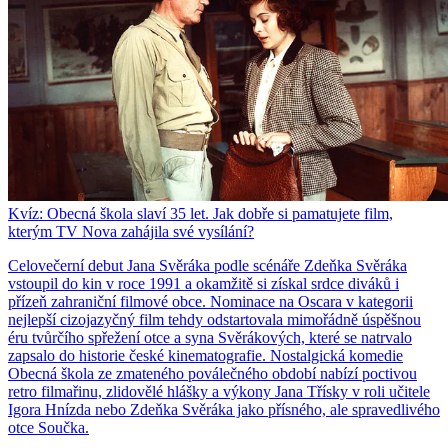
Kvíz: Obecná škola slaví 35 let. Jak dobře si pamatujete film,
kterým TV Nova zahájila své vysílání?
Celovečerní debut Jana Svěráka podle scénáře Zdeňka Svěráka
vstoupil do kin v roce 1991 a okamžitě si získal srdce diváků i
přízeň zahraniční filmové obce. Nominace na Oscara v kategorii
nejlepší cizojazyčný film tehdy odstartovala mimořádně úspěšnou
éru tvůrčího spřežení otce a syna Svěrákových, které se natrvalo
zapsalo do historie české kinematografie. Nostalgická komedie
Obecná škola ze zmateného poválečného období nabízí poctivou
retro filmařinu, zlidovělé hlášky a výkony Jana Třísky v roli učitele
Igora Hnízda nebo Zdeňka Svěráka jako přísného, ale spravedlivého
otce Součka.