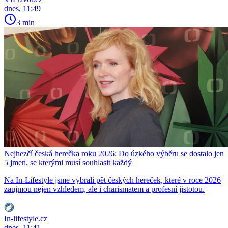
dnes, 11:49
3 min
Nejhezčí česká herečka roku 2026: Do úzkého výběru se dostalo jen
5 jmen, se kterými musí souhlasit každý
Na In-Lifestyle jsme vybrali pět českých hereček, které v roce 2026
zaujmou nejen vzhledem, ale i charismatem a profesní jistotou.
In-lifestyle.cz
dnes, 11:41