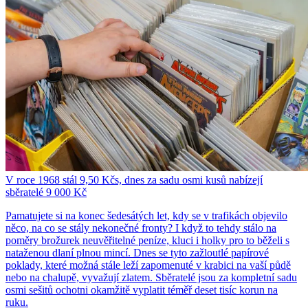
V roce 1968 stál 9,50 Kčs, dnes za sadu osmi kusů nabízejí
sběratelé 9 000 Kč
Pamatujete si na konec šedesátých let, kdy se v trafikách objevilo
něco, na co se stály nekonečné fronty? I když to tehdy stálo na
poměry brožurek neuvěřitelné peníze, kluci i holky pro to běželi s
nataženou dlaní plnou mincí. Dnes se tyto zažloutlé papírové
poklady, které možná stále leží zapomenuté v krabici na vaší půdě
nebo na chalupě, vyvažují zlatem. Sběratelé jsou za kompletní sadu
osmi sešitů ochotni okamžitě vyplatit téměř deset tisíc korun na
ruku.