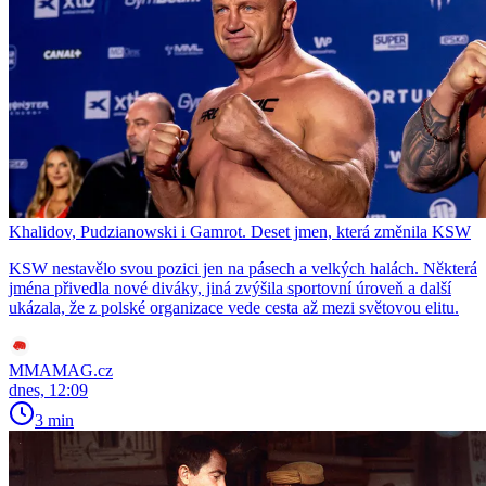
Khalidov, Pudzianowski i Gamrot. Deset jmen, která změnila KSW
KSW nestavělo svou pozici jen na pásech a velkých halách. Některá
jména přivedla nové diváky, jiná zvýšila sportovní úroveň a další
ukázala, že z polské organizace vede cesta až mezi světovou elitu.
MMAMAG.cz
dnes, 12:09
3 min