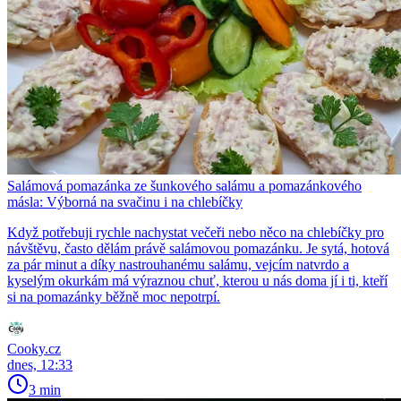
Salámová pomazánka ze šunkového salámu a pomazánkového
másla: Výborná na svačinu i na chlebíčky
Když potřebuji rychle nachystat večeři nebo něco na chlebíčky pro
návštěvu, často dělám právě salámovou pomazánku. Je sytá, hotová
za pár minut a díky nastrouhanému salámu, vejcím natvrdo a
kyselým okurkám má výraznou chuť, kterou u nás doma jí i ti, kteří
si na pomazánky běžně moc nepotrpí.
Cooky.cz
dnes, 12:33
3 min