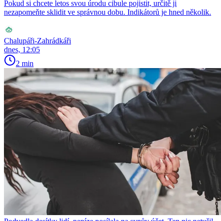
Pokud si chcete letos svou úrodu cibule pojistit, určitě ji
nezapomeňte sklidit ve správnou dobu. Indikátorů je hned několik.
Chalupáři-Zahrádkáři
dnes, 12:05
2 min