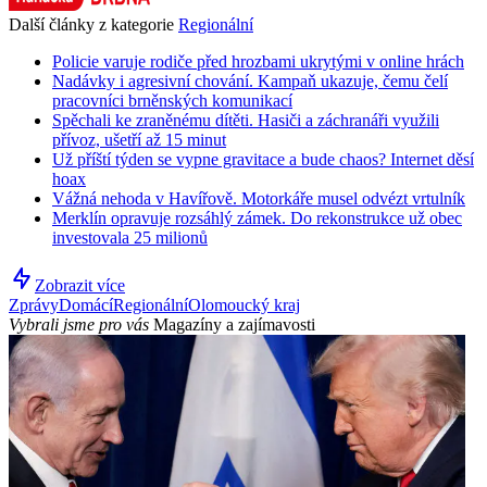
Další články z kategorie
Regionální
Policie varuje rodiče před hrozbami ukrytými v online hrách
Nadávky i agresivní chování. Kampaň ukazuje, čemu čelí
pracovníci brněnských komunikací
Spěchali ke zraněnému dítěti. Hasiči a záchranáři využili
přívoz, ušetří až 15 minut
Už příští týden se vypne gravitace a bude chaos? Internet děsí
hoax
Vážná nehoda v Havířově. Motorkáře musel odvézt vrtulník
Merklín opravuje rozsáhlý zámek. Do rekonstrukce už obec
investovala 25 milionů
Zobrazit více
Zprávy
Domácí
Regionální
Olomoucký kraj
Vybrali jsme pro vás
Magazíny a zajímavosti