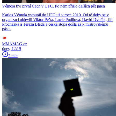
Vémola byl první Čech v UFC. Po něm přišlo dalších pět jmen
Karlos Vémola vstoupil do UFC už v roce 2010. Od té doby se v
organizaci objevili Viktor Pešta, Lucie Pudilová, David Dvořák, Jiří
Procházka a Tereza Bledá a česká stopa došla až k mistrovskému
pásu.
MMAMAG.cz
dnes, 12:19
2 min