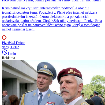
Podvedla desítky lidí, peníze posílala na synův účet. Ten nic netušil
Kriminalisté rozkryli sérii internetových podvodů a obvinili
jednačtyřicetiletou ženu. Podezřelá z Plzně přes internet nabízela
prostřednictvím inzerátů různou elektroniku a po zájemcích
požadovala platbu předem. Zboží však nikdy nedostali. Peníze žena
nechávala posílat na bankovní účet svého syna, který o tom údajně
neměl nejmenší tušení.
Plzeňská Drbna
dnes, 12:02
1 min
Reklama