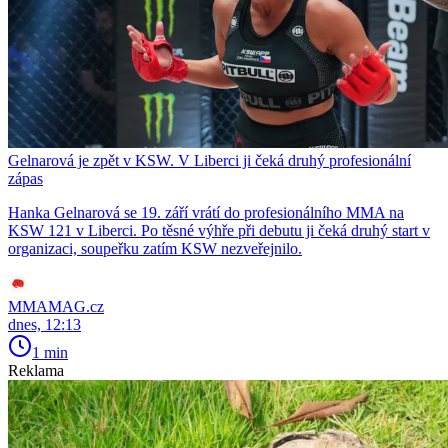
Gelnarová je zpět v KSW. V Liberci ji čeká druhý profesionální
zápas
Hanka Gelnarová se 19. září vrátí do profesionálního MMA na
KSW 121 v Liberci. Po těsné výhře při debutu ji čeká druhý start v
organizaci, soupeřku zatím KSW nezveřejnilo.
MMAMAG.cz
dnes, 12:13
1 min
Reklama