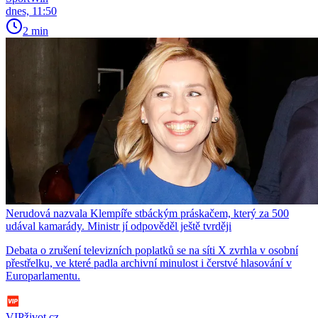
dnes, 11:50
2 min
Nerudová nazvala Klempíře stbáckým práskačem, který za 500
udával kamarády. Ministr jí odpověděl ještě tvrději
Debata o zrušení televizních poplatků se na síti X zvrhla v osobní
přestřelku, ve které padla archivní minulost i čerstvé hlasování v
Europarlamentu.
VIPživot.cz