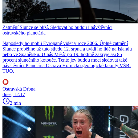
Zatmění Slunce se blíží. Sledovat ho budou i návštěvníci
ostravského planetária
Naposledy ho mohli Evropané vidět v roce 2006. Úplné zatmění
Slunce proběhne už tuto středu 12. srpna a uvidí ho lidé na Islandu
nebo ve Španělsku. U nás Měsíc po 19. hodině zakryje asi 85
procent slunečního kotouče. Tento jev budou moci sledovat také
návštěvníci Planetária Ostrava Hornicko-geologické fakulty VŠB-
TUO.
Ostravská Drbna
dnes, 12:17
2 min