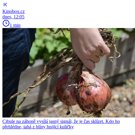
Kinobox.cz
dnes, 12:05
1 min
Cibule na záhoně vysílá jasný signál, že je čas sklízet. Kdo ho
přehlédne, tahá z hlíny hnijící kuličky