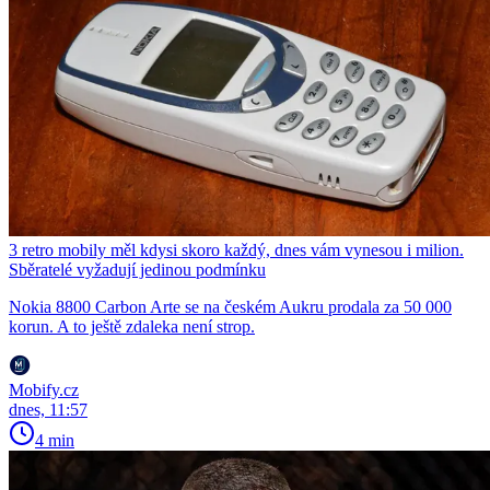
3 retro mobily měl kdysi skoro každý, dnes vám vynesou i milion.
Sběratelé vyžadují jedinou podmínku
Nokia 8800 Carbon Arte se na českém Aukru prodala za 50 000
korun. A to ještě zdaleka není strop.
Mobify.cz
dnes, 11:57
4 min