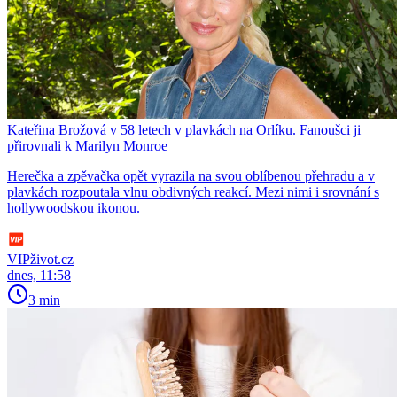
Kateřina Brožová v 58 letech v plavkách na Orlíku. Fanoušci ji
přirovnali k Marilyn Monroe
Herečka a zpěvačka opět vyrazila na svou oblíbenou přehradu a v
plavkách rozpoutala vlnu obdivných reakcí. Mezi nimi i srovnání s
hollywoodskou ikonou.
VIPživot.cz
dnes, 11:58
3 min