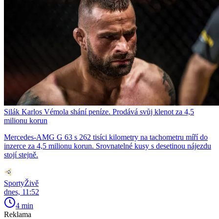
Silák Karlos Vémola shání peníze. Prodává svůj klenot za 4,5
milionu korun
Mercedes-AMG G 63 s 262 tisíci kilometry na tachometru míří do
inzerce za 4,5 milionu korun. Srovnatelné kusy s desetinou nájezdu
stojí stejně.
SportyŽivě
dnes, 11:52
4 min
Reklama