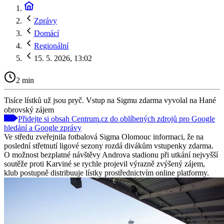
Zprávy
Domácí
Regionální
15. 5. 2026, 13:02
2 min
Tisíce lístků už jsou pryč. Vstup na Sigmu zdarma vyvolal na Hané
obrovský zájem
Přidejte si obsah Centrum.cz do oblíbených zdrojů pro Google
hledání a Google zprávy
Ve středu zveřejnila fotbalová Sigma Olomouc informaci, že na
poslední střetnutí ligové sezony rozdá divákům vstupenky zdarma.
O možnost bezplatné návštěvy Androva stadionu při utkání nejvyšší
soutěže proti Karviné se rychle projevil výrazně zvýšený zájem,
klub postupně distribuuje lístky prostřednictvím online platformy.