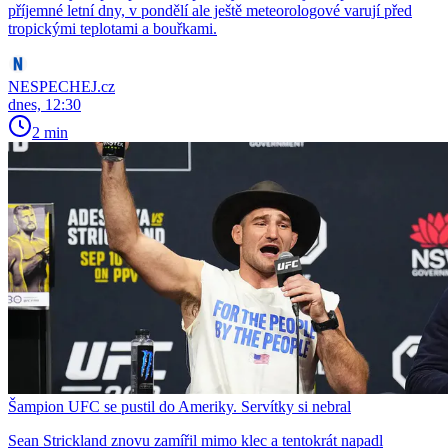
příjemné letní dny, v pondělí ale ještě meteorologové varují před
tropickými teplotami a bouřkami.
NESPECHEJ.cz
dnes, 12:30
2 min
Šampion UFC se pustil do Ameriky. Servítky si nebral
Sean Strickland znovu zamířil mimo klec a tentokrát napadl