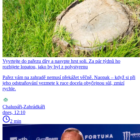
Vyvrtejte do pařezu díry a nasypte hrst soli. Za pár týdnů ho
rozbijete lopatou, jako by byl z polystyrenu
Pařez vám na zahradě nemusí překážet věčně. Naopak – když si při
jeho odstraňování vezmete k ruce docela obyčejnou sůl, zmizí
rychle.
Chalupáři-Zahrádkáři
dnes, 12:10
2 min