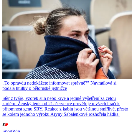
„To opravdu nedokážete informovat správně?" Navrátilová si
podala titulky o běloruské jedničce
Stěr z tváře, vzorek slin nebo krve a jediné vyšetření za celou
kariéru. Ženský tenis od 21. července prověřuje u všech hráček
přítomnost genu SRY. Reakce z kabin jsou většinou smířlivé, přesto
se kolem jednoho výroku Aryny Sabalenkové rozhořela hádka.
SportWin