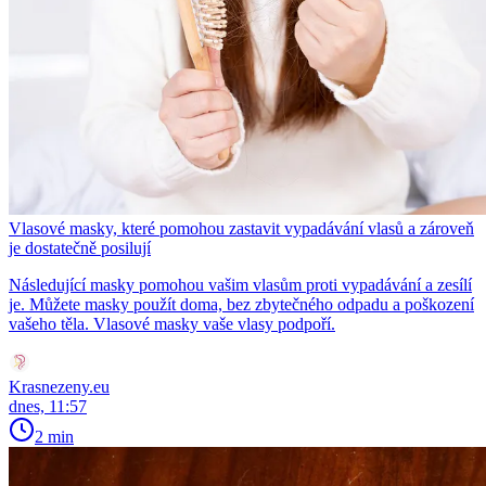
Vlasové masky, které pomohou zastavit vypadávání vlasů a zároveň
je dostatečně posilují
Následující masky pomohou vašim vlasům proti vypadávání a zesílí
je. Můžete masky použít doma, bez zbytečného odpadu a poškození
vašeho těla. Vlasové masky vaše vlasy podpoří.
Krasnezeny.eu
dnes, 11:57
2 min