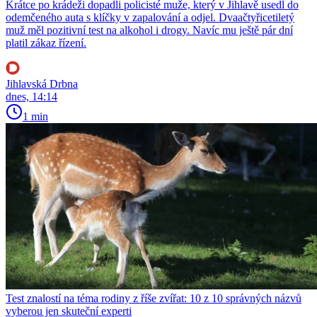
Krátce po krádeži dopadli policisté muže, který v Jihlavě usedl do
odemčeného auta s klíčky v zapalování a odjel. Dvaačtyřicetiletý
muž měl pozitivní test na alkohol i drogy. Navíc mu ještě pár dní
platil zákaz řízení.
Jihlavská Drbna
dnes, 14:14
1 min
Test znalostí na téma rodiny z říše zvířat: 10 z 10 správných názvů
vyberou jen skuteční experti