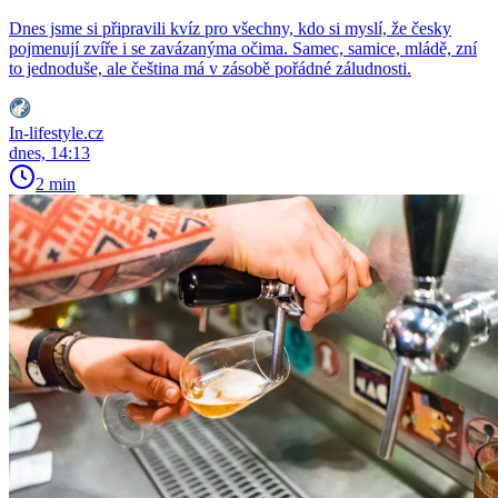
Dnes jsme si připravili kvíz pro všechny, kdo si myslí, že česky
pojmenují zvíře i se zavázanýma očima. Samec, samice, mládě, zní
to jednoduše, ale čeština má v zásobě pořádné záludnosti.
In-lifestyle.cz
dnes, 14:13
2 min