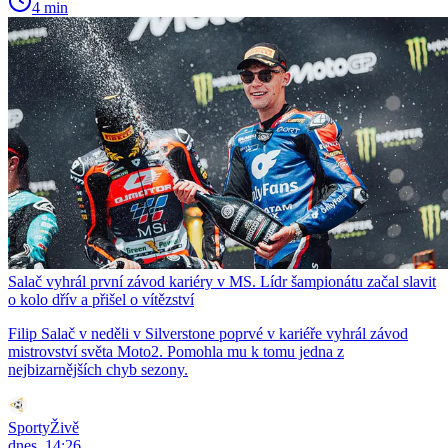
4 min
Salač vyhrál první závod kariéry v MS. Lídr šampionátu začal slavit
o kolo dřív a přišel o vítězství
Filip Salač v neděli v Silverstone poprvé v kariéře vyhrál závod
mistrovství světa Moto2. Pomohla mu k tomu jedna z
nejbizarnějších chyb sezony.
SportyŽivě
dnes, 14:26