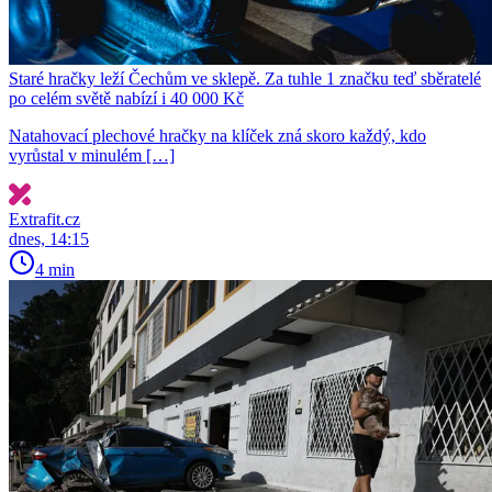
Staré hračky leží Čechům ve sklepě. Za tuhle 1 značku teď sběratelé
po celém světě nabízí i 40 000 Kč
Natahovací plechové hračky na klíček zná skoro každý, kdo
vyrůstal v minulém […]
Extrafit.cz
dnes, 14:15
4 min