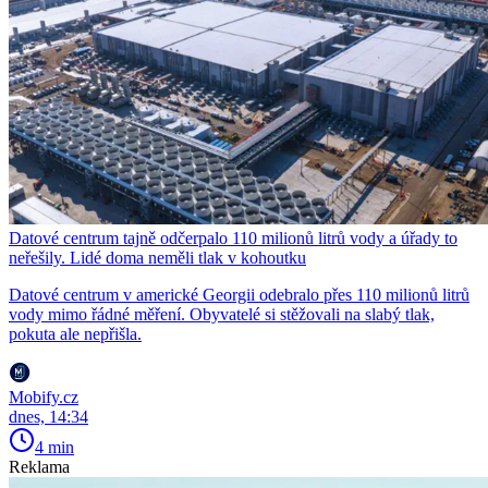
Datové centrum tajně odčerpalo 110 milionů litrů vody a úřady to
neřešily. Lidé doma neměli tlak v kohoutku
Datové centrum v americké Georgii odebralo přes 110 milionů litrů
vody mimo řádné měření. Obyvatelé si stěžovali na slabý tlak,
pokuta ale nepřišla.
Mobify.cz
dnes, 14:34
4 min
Reklama