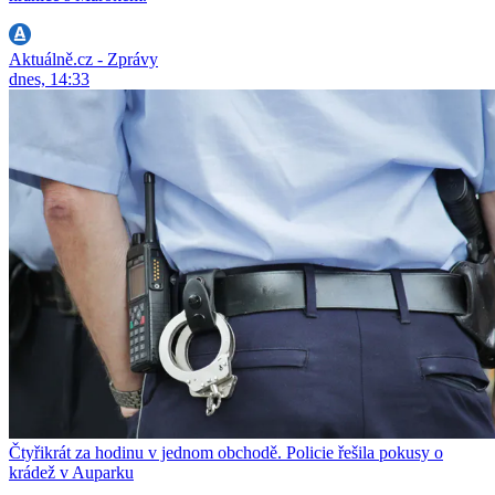
Aktuálně.cz - Zprávy
dnes, 14:33
Čtyřikrát za hodinu v jednom obchodě. Policie řešila pokusy o
krádež v Auparku