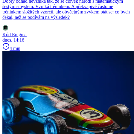
Dobrý odhad nevzniká tak, že se člověk narodí s matematickým
šestým smyslem. Vzniká tréninkem. A překvapivě často ne
tréninkem složitých vzorců, ale obyčejným zvykem ptát se: co bych
čekal, než se podívám na výsledek?
Kód Enigma
dnes, 14:16
4 min