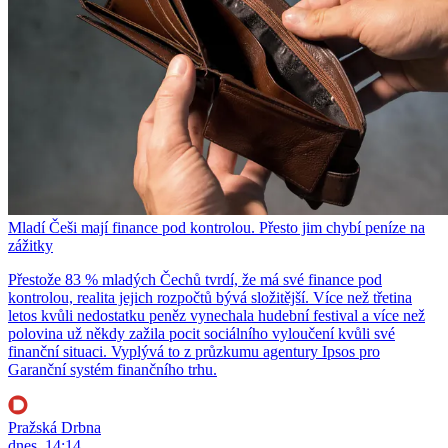
Mladí Češi mají finance pod kontrolou. Přesto jim chybí peníze na
zážitky
Přestože 83 % mladých Čechů tvrdí, že má své finance pod
kontrolou, realita jejich rozpočtů bývá složitější. Více než třetina
letos kvůli nedostatku peněz vynechala hudební festival a více než
polovina už někdy zažila pocit sociálního vyloučení kvůli své
finanční situaci. Vyplývá to z průzkumu agentury Ipsos pro
Garanční systém finančního trhu.
Pražská Drbna
dnes, 14:14