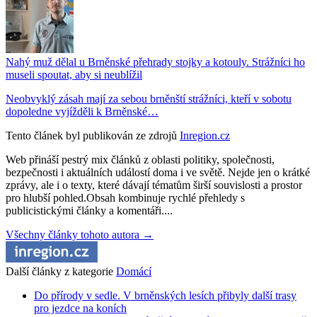
Nahý muž dělal u Brněnské přehrady stojky a kotouly. Strážníci ho
museli spoutat, aby si neublížil
Neobvyklý zásah mají za sebou brněnští strážníci, kteří v sobotu
dopoledne vyjížděli k Brněnské…
Tento článek byl publikován ze zdrojů
Inregion.cz
Web přináší pestrý mix článků z oblasti politiky, společnosti,
bezpečnosti i aktuálních událostí doma i ve světě. Nejde jen o krátké
zprávy, ale i o texty, které dávají tématům širší souvislosti a prostor
pro hlubší pohled.Obsah kombinuje rychlé přehledy s
publicistickými články a komentáři....
Všechny články tohoto autora →
Další články z kategorie
Domácí
Do přírody v sedle. V brněnských lesích přibyly další trasy
pro jezdce na koních