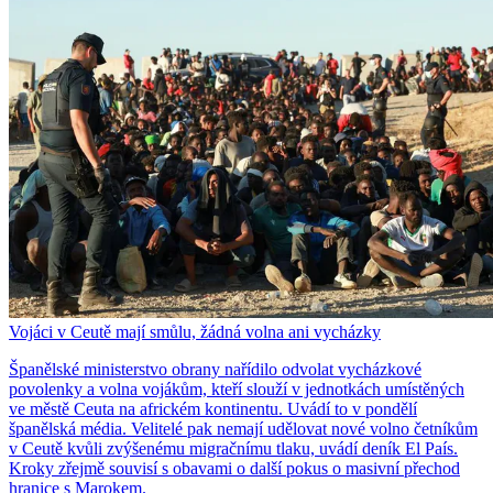
Vojáci v Ceutě mají smůlu, žádná volna ani vycházky
Španělské ministerstvo obrany nařídilo odvolat vycházkové
povolenky a volna vojákům, kteří slouží v jednotkách umístěných
ve městě Ceuta na africkém kontinentu. Uvádí to v pondělí
španělská média. Velitelé pak nemají udělovat nové volno četníkům
v Ceutě kvůli zvýšenému migračnímu tlaku, uvádí deník El País.
Kroky zřejmě souvisí s obavami o další pokus o masivní přechod
hranice s Marokem.