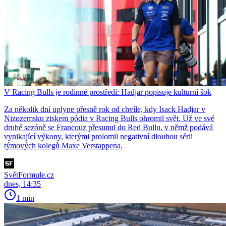
V Racing Bulls je rodinné prostředí: Hadjar popisuje kulturní šok
Za několik dní uplyne přesně rok od chvíle, kdy Isack Hadjar v
Nizozemsku ziskem pódia v Racing Bulls ohromil svět. Už ve své
druhé sezóně se Francouz přesunul do Red Bullu, v němž podává
vynikající výkony, kterými prolomil negativní dlouhou sérii
týmových kolegů Maxe Verstappena.
SvětFormule.cz
dnes, 14:35
1 min