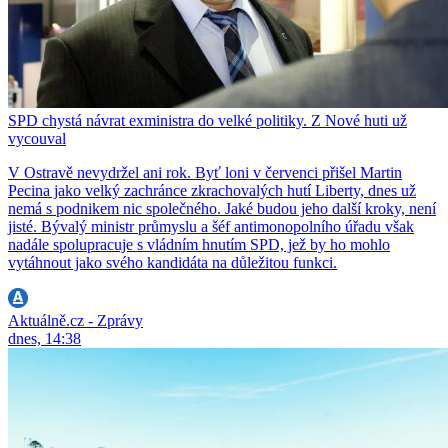
SPD chystá návrat exministra do velké politiky. Z Nové huti už
vycouval
V Ostravě nevydržel ani rok. Byť loni v červenci přišel Martin
Pecina jako velký zachránce zkrachovalých hutí Liberty, dnes už
nemá s podnikem nic společného. Jaké budou jeho další kroky, není
jisté. Bývalý ministr průmyslu a šéf antimonopolního úřadu však
nadále spolupracuje s vládním hnutím SPD, jež by ho mohlo
vytáhnout jako svého kandidáta na důležitou funkci.
Aktuálně.cz - Zprávy
dnes, 14:38