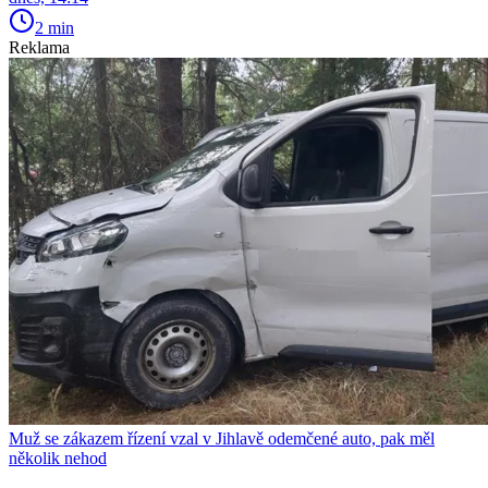
2 min
Reklama
Muž se zákazem řízení vzal v Jihlavě odemčené auto, pak měl
několik nehod