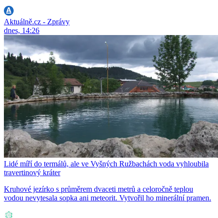
Aktuálně.cz - Zprávy
dnes, 14:26
Lidé míří do termálů, ale ve Vyšných Ružbachách voda vyhloubila
travertinový kráter
Kruhové jezírko s průměrem dvaceti metrů a celoročně teplou
vodou nevytesala sopka ani meteorit. Vytvořil ho minerální pramen.