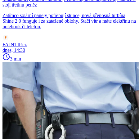
stojí třetinu peněz
Zatímco solární panely potřebují slunce, nová přenosná turbína
Shine 2.0 funguje i za zatažené oblohy. Stačí vítr a máte elektřinu na
notebook či telefon.
FAJNTIP.cz
dnes, 14:30
3 min