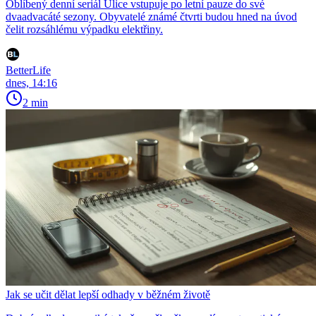
Oblíbený denní seriál Ulice vstupuje po letní pauze do své
dvaadvacáté sezony. Obyvatelé známé čtvrti budou hned na úvod
čelit rozsáhlému výpadku elektřiny.
BetterLife
dnes, 14:16
2 min
Jak se učit dělat lepší odhady v běžném životě