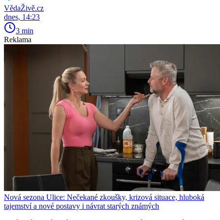
VědaŽivě.cz
dnes, 14:23
3 min
Reklama
Nová sezona Ulice: Nečekané zkoušky, krizová situace, hluboká
tajemství a nové postavy i návrat starých známých