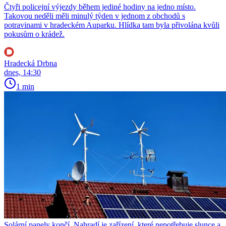
Čtyři policejní výjezdy během jediné hodiny na jedno místo.
Takovou neděli měli minulý týden v jednom z obchodů s
potravinami v hradeckém Auparku. Hlídka tam byla přivolána kvůli
pokusům o krádež.
Hradecká Drbna
dnes, 14:30
1 min
Solární panely končí. Nahradí je zařízení, které nepotřebuje slunce a