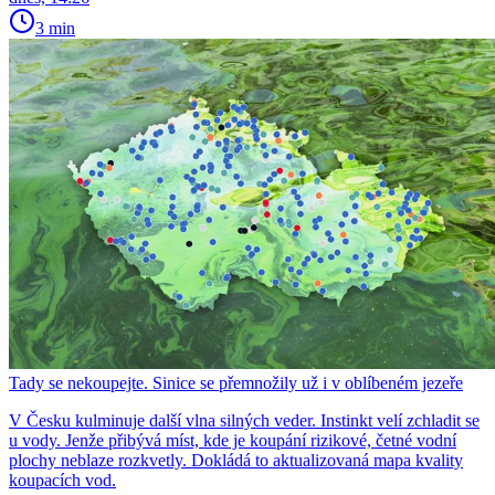
3 min
Tady se nekoupejte. Sinice se přemnožily už i v oblíbeném jezeře
V Česku kulminuje další vlna silných veder. Instinkt velí zchladit se
u vody. Jenže přibývá míst, kde je koupání rizikové, četné vodní
plochy neblaze rozkvetly. Dokládá to aktualizovaná mapa kvality
koupacích vod.