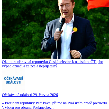
Okamura přirovnal reportérku České televize k nacistům. ČT jeho
výpad označila za zcela nepřijatelný
Očekávané události 29. června 2026
– Prezident republiky Petr Pavel přijme na Pražském hradě předsedu
Výboru pro obranu Poslanecké…