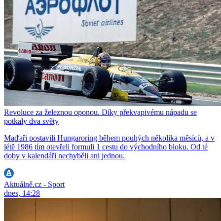
Revoluce za železnou oponou. Díky překvapivému nápadu se
potkaly dva světy
Maďaři postavili Hungaroring během pouhých několika měsíců, a v
létě 1986 tím otevřeli formuli 1 cestu do východního bloku. Od té
doby v kalendáři nechyběli ani jednou.
Aktuálně.cz - Sport
dnes, 14:28