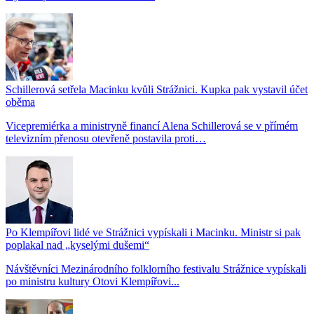
Schillerová setřela Macinku kvůli Strážnici. Kupka pak vystavil účet
oběma
Vicepremiérka a ministryně financí Alena Schillerová se v přímém
televizním přenosu otevřeně postavila proti…
Po Klempířovi lidé ve Strážnici vypískali i Macinku. Ministr si pak
poplakal nad „kyselými dušemi“
Návštěvníci Mezinárodního folklorního festivalu Strážnice vypískali
po ministru kultury Otovi Klempířovi...