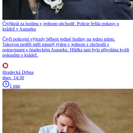
Čtyřikrát za hodinu v jednom obchodě. Policie řešila pokusy o
krádež v Auparku
Čtyři policejní výjezdy během jediné hodiny na jedno místo.
Takovou neděli měli minulý týden v jednom z obchodů s
potravinami v hradeckém Auparku. Hlídka tam byla přivolána kvůli
pokusům o krádež.
Hradecká Drbna
dnes, 14:30
1 min