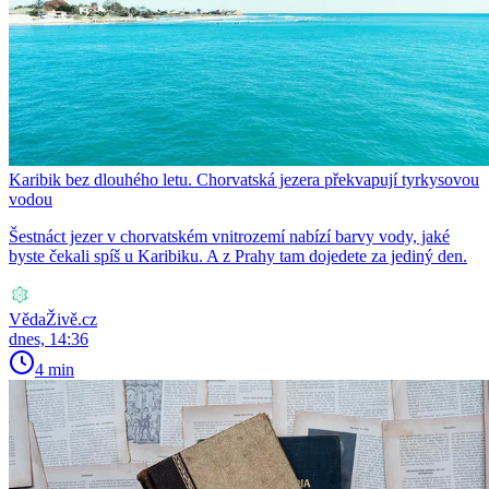
Karibik bez dlouhého letu. Chorvatská jezera překvapují tyrkysovou
vodou
Šestnáct jezer v chorvatském vnitrozemí nabízí barvy vody, jaké
byste čekali spíš u Karibiku. A z Prahy tam dojedete za jediný den.
VědaŽivě.cz
dnes, 14:36
4 min