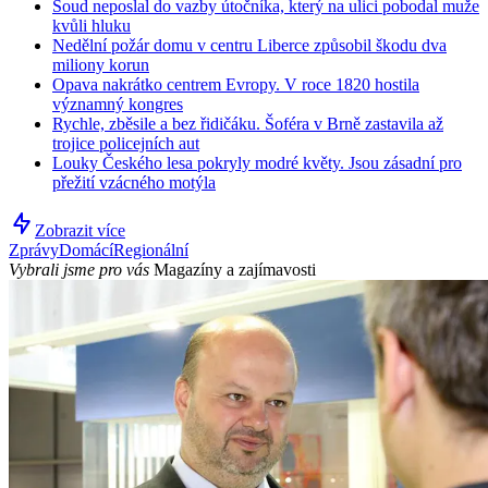
Soud neposlal do vazby útočníka, který na ulici pobodal muže
kvůli hluku
Nedělní požár domu v centru Liberce způsobil škodu dva
miliony korun
Opava nakrátko centrem Evropy. V roce 1820 hostila
významný kongres
Rychle, zběsile a bez řidičáku. Šoféra v Brně zastavila až
trojice policejních aut
Louky Českého lesa pokryly modré květy. Jsou zásadní pro
přežití vzácného motýla
Zobrazit více
Zprávy
Domácí
Regionální
Vybrali jsme pro vás
Magazíny a zajímavosti