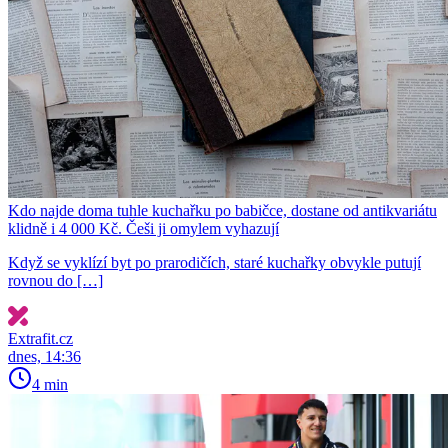
Kdo najde doma tuhle kuchařku po babičce, dostane od antikvariátu
klidně i 4 000 Kč. Češi ji omylem vyhazují
Když se vyklízí byt po prarodičích, staré kuchařky obvykle putují
rovnou do […]
Extrafit.cz
dnes, 14:36
4 min