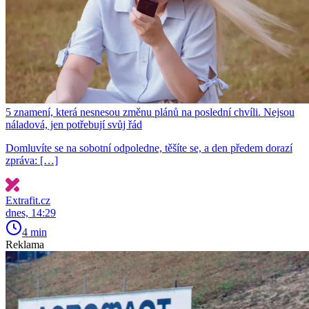
5 znamení, která nesnesou změnu plánů na poslední chvíli. Nejsou
náladová, jen potřebují svůj řád
Domluvíte se na sobotní odpoledne, těšíte se, a den předem dorazí
zpráva: […]
Extrafit.cz
dnes, 14:29
4 min
Reklama