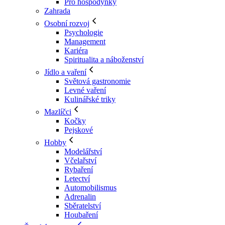
Pro hospodyňky
Zahrada
Osobní rozvoj
Psychologie
Management
Kariéra
Spiritualita a náboženství
Jídlo a vaření
Světová gastronomie
Levné vaření
Kulinářské triky
Mazlíčci
Kočky
Pejskové
Hobby
Modelářství
Včelařství
Rybaření
Letectví
Automobilismus
Adrenalin
Sběratelství
Houbaření