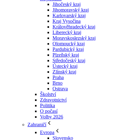
Jihočeský kraj
Jihomoravský kraj
Karlovarský kraj
Kraj Vysočina
Králověhradecký kraj
Liberecký kraj
Moravskoslezský kraj
Olomoucký kraj
Pardubický kraj
Plzeňský kraj
Středočeský kraj
Ústecký kraj
Zlínský kraj
Praha
Brno
Ostrava
Školství
Zdravotnictví
Politika
O počasí
Volby 2026
Zahraničí
Evropa
Slovensko