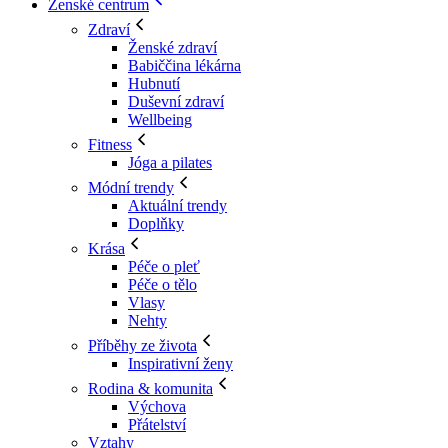
Ženské centrum
Zdraví
Ženské zdraví
Babiččina lékárna
Hubnutí
Duševní zdraví
Wellbeing
Fitness
Jóga a pilates
Módní trendy
Aktuální trendy
Doplňky
Krása
Péče o pleť
Péče o tělo
Vlasy
Nehty
Příběhy ze života
Inspirativní ženy
Rodina & komunita
Výchova
Přátelství
Vztahy