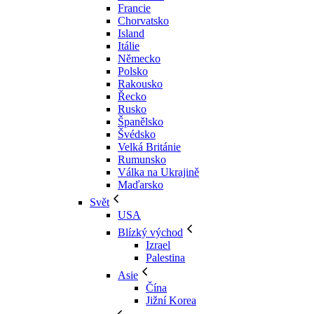
Francie
Chorvatsko
Island
Itálie
Německo
Polsko
Rakousko
Řecko
Rusko
Španělsko
Švédsko
Velká Británie
Rumunsko
Válka na Ukrajině
Maďarsko
Svět
USA
Blízký východ
Izrael
Palestina
Asie
Čína
Jižní Korea