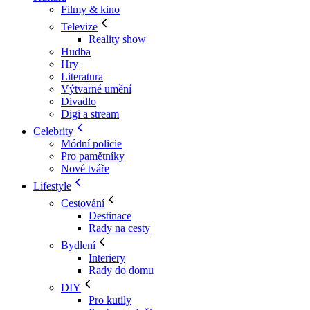
Filmy & kino
Televize
Reality show
Hudba
Hry
Literatura
Výtvarné umění
Divadlo
Digi a stream
Celebrity
Módní policie
Pro pamětníky
Nové tváře
Lifestyle
Cestování
Destinace
Rady na cesty
Bydlení
Interiery
Rady do domu
DIY
Pro kutily