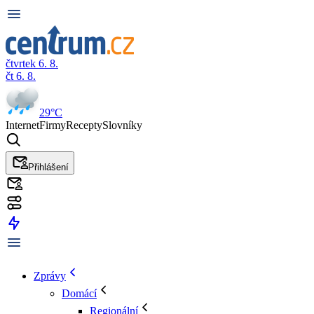
čtvrtek 6. 8.
čt 6. 8.
29°C
Internet
Firmy
Recepty
Slovníky
Přihlášení
Zprávy
Domácí
Regionální