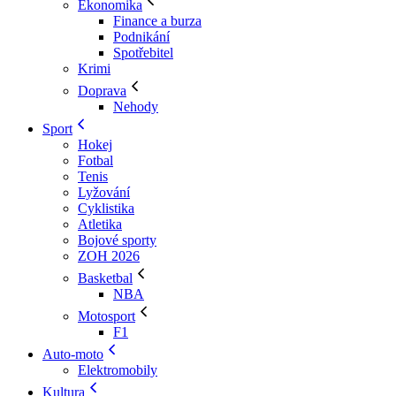
Ekonomika
Finance a burza
Podnikání
Spotřebitel
Krimi
Doprava
Nehody
Sport
Hokej
Fotbal
Tenis
Lyžování
Cyklistika
Atletika
Bojové sporty
ZOH 2026
Basketbal
NBA
Motosport
F1
Auto-moto
Elektromobily
Kultura