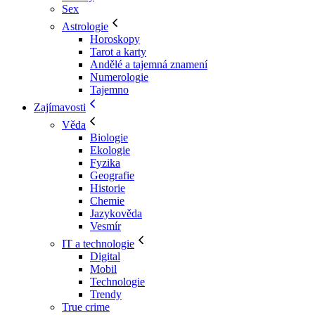
Sex
Astrologie
Horoskopy
Tarot a karty
Andělé a tajemná znamení
Numerologie
Tajemno
Zajímavosti
Věda
Biologie
Ekologie
Fyzika
Geografie
Historie
Chemie
Jazykověda
Vesmír
IT a technologie
Digital
Mobil
Technologie
Trendy
True crime