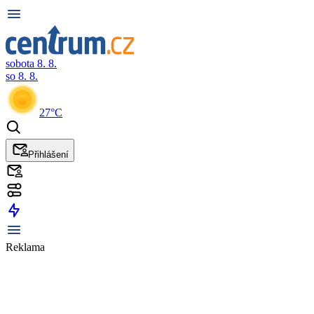
sobota 8. 8.
so 8. 8.
27°C
Přihlášení
Reklama