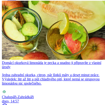
Domácí okurková limonáda je pecka a snadno ji připravíte z vlastní
úrody
Jedna zahradní okurka, citron, pár lístků máty a deset minut práce.
Výsledek: litr až litr a půl chladivého pití, které nemá se sirupovou
limonádou nic společného.
Chalupáři-Zahrádkáři
dnes, 14:57