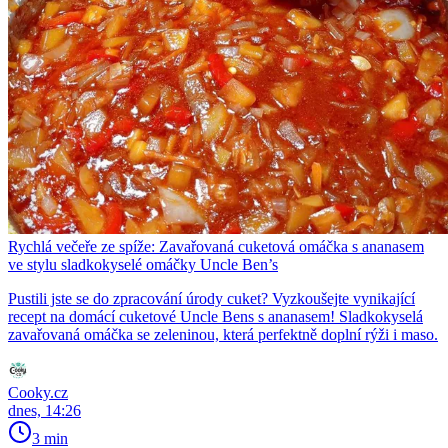
Rychlá večeře ze spíže: Zavařovaná cuketová omáčka s ananasem
ve stylu sladkokyselé omáčky Uncle Ben’s
Pustili jste se do zpracování úrody cuket? Vyzkoušejte vynikající
recept na domácí cuketové Uncle Bens s ananasem! Sladkokyselá
zavařovaná omáčka se zeleninou, která perfektně doplní rýži i maso.
Cooky.cz
dnes, 14:26
3 min