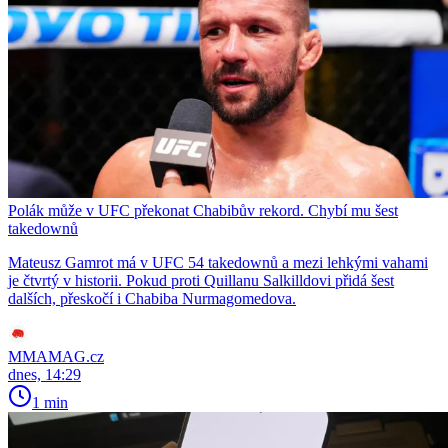
Polák může v UFC překonat Chabibův rekord. Chybí mu šest
takedownů
Mateusz Gamrot má v UFC 54 takedownů a mezi lehkými vahami
je čtvrtý v historii. Pokud proti Quillanu Salkilldovi přidá šest
dalších, přeskočí i Chabiba Nurmagomedova.
MMAMAG.cz
dnes, 14:29
1 min