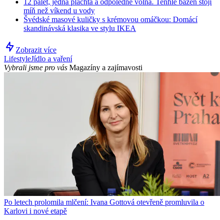
12 palet, jedna plachta a odpoledne volna. Tenhle bazén stojí
míň než víkend u vody
Švédské masové kuličky s krémovou omáčkou: Domácí
skandinávská klasika ve stylu IKEA
Zobrazit více
Lifestyle
Jídlo a vaření
Vybrali jsme pro vás
Magazíny a zajímavosti
Po letech prolomila mlčení: Ivana Gottová otevřeně promluvila o
Karlovi i nové etapě