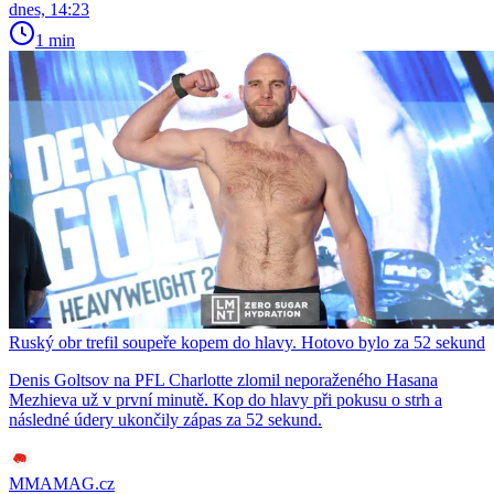
dnes, 14:23
1 min
Ruský obr trefil soupeře kopem do hlavy. Hotovo bylo za 52 sekund
Denis Goltsov na PFL Charlotte zlomil neporaženého Hasana
Mezhieva už v první minutě. Kop do hlavy při pokusu o strh a
následné údery ukončily zápas za 52 sekund.
MMAMAG.cz