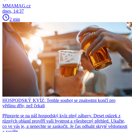
MMAMAG.cz
dnes, 14:37
2 min
HOSPODSKÝ KVÍZ: Tenhle souboj se znalostmi končí pro
většinu dřív, než čekali
Připravte se na náš hospodský kvíz plný zábavy. Deset otázek z
různých oblastí prověří vaši bystrost a všeobecný přehled. Ukažte,
co ve vás je, a nenechte se zaskočit. Je čas odhalit skryté vědomosti
a zazářit.