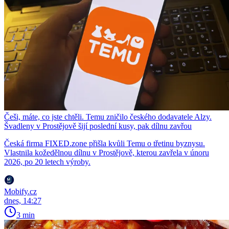
Češi, máte, co jste chtěli. Temu zničilo českého dodavatele Alzy.
Švadleny v Prostějově šijí poslední kusy, pak dílnu zavřou
Česká firma FIXED.zone přišla kvůli Temu o třetinu byznysu.
Vlastnila kožedělnou dílnu v Prostějově, kterou zavřela v únoru
2026, po 20 letech výroby.
Mobify.cz
dnes, 14:27
3 min