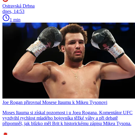
Ostravská Drbna
dnes, 14:53
1 min
Joe Rogan přirovnal Mosese Itaumu k Mikeu Tysonovi
Moses Itauma si získal pozornost i u Joea Rogana. Komentátor UFC
vyzdvihl rychlost mladého bojovníka těžké váhy a při debatě
připomněl, jak blízko měl Brit k historickému zápisu Mikea Tysona.