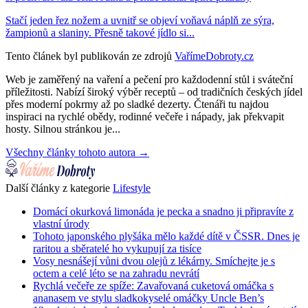
Stačí jeden řez nožem a uvnitř se objeví voňavá náplň ze sýra,
žampionů a slaniny. Přesně takové jídlo si...
Tento článek byl publikován ze zdrojů
VařímeDobroty.cz
Web je zaměřený na vaření a pečení pro každodenní stůl i sváteční
příležitosti. Nabízí široký výběr receptů – od tradičních českých jídel
přes moderní pokrmy až po sladké dezerty. Čtenáři tu najdou
inspiraci na rychlé obědy, rodinné večeře i nápady, jak překvapit
hosty. Silnou stránkou je...
Všechny články tohoto autora →
Další články z kategorie
Lifestyle
Domácí okurková limonáda je pecka a snadno ji připravíte z
vlastní úrody
Tohoto japonského plyšáka mělo každé dítě v ČSSR. Dnes je
raritou a sběratelé ho vykupují za tisíce
Vosy nesnášejí vůni dvou olejů z lékárny. Smíchejte je s
octem a celé léto se na zahradu nevrátí
Rychlá večeře ze spíže: Zavařovaná cuketová omáčka s
ananasem ve stylu sladkokyselé omáčky Uncle Ben’s