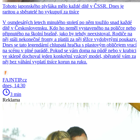
Tohoto japonského plyšáka mělo každé dítě v ČSSR. Dnes je
raritou a sběratelé ho vykupují za tisíce
V osmdesátých letech minulého století po něm toužilo snad každé
dítě v Československu. Kdo ho neměl vystaveného na poličce nebo
připnutého na školní brašně, jako by tehdy neexistoval. Rodiče na
něj stáli nekonečné fronty a platili za něj těžce vydobytými poukazy.
Dnes se tato legendární chlupatá hračka s plastovým obličejem vrací
na scénu v plné parádě. Pokud se vám doma na půdě nebo v krabici
ve sklepě dochoval jeden konkrétní vzácný model, sběratelé vám za
něj bez váhání vyplatí tisíce korun na ruku.
FAJNTIP.cz
dnes, 14:30
3 min
Reklama