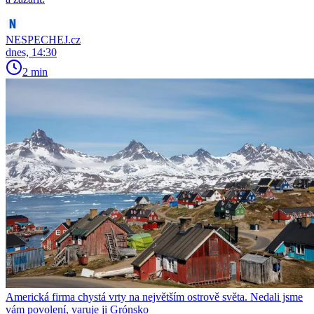
NESPECHEJ.cz
dnes, 14:30
2 min
Americká firma chystá vrty na největším ostrově světa. Nedali jsme
vám povolení, varuje ji Grónsko