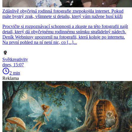
Zdánlivě obyčejná rodinná fotografie znepokojila internet. Pokud
máte bystrý zrak, všimnete si detailu, který vám nažene husí kůži
Procvičte si rozpoznávací schopnosti a zkuste na této fotografii najít
detail, který dá obyčejnému rodinnému snímku strašidelný nádech.
Deník Webniusy upozornil na fotografii, která koluje po internetu.
Na první pohled na ní není nic, co [...]...
Světkreativity
dnes, 15:07
2 min
Reklama