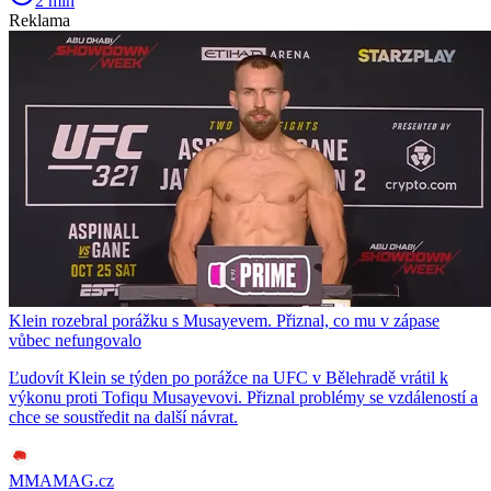
2 min
Reklama
Klein rozebral porážku s Musayevem. Přiznal, co mu v zápase
vůbec nefungovalo
Ľudovít Klein se týden po porážce na UFC v Bělehradě vrátil k
výkonu proti Tofiqu Musayevovi. Přiznal problémy se vzdáleností a
chce se soustředit na další návrat.
MMAMAG.cz