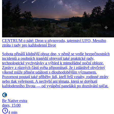
CENTRUM o páté: Dron u plynovodu, tajemství UFO, Messiho
ztráta i rady pro každodenní život
Sobota přináší klidnější obraz dne, v němž se vedle bezpečnostních
incidentů a osobních tragédií objevují také praktické rady,
technologické vychytávky a výhled k mimořádné noční obloze.
Zprávy z různých částí světa připomínají, že i zdánlivě obyčejný
víkend může přinést události s dlouhodobějším významem.
Pozornost poutají také příběhy lidí, kteří řeší vztahy, rodinné ztráty
nebo tlak veřejnosti. A nechybí ani témata, která se dotýkají
každodenního života — od vytápění paneláků po dozrávání rajčat.
Be Native extra
dnes, 15:00
4 min