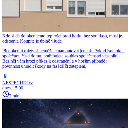
Kdo si dá do oken tento typ rolet proti horku bez souhlasu, musí je
odstranit. Koupíte je úplně všude
Předokenní rolety si nemůžete namontovat jen tak. Pokud jsou okna
společnou částí domu, potřebujete souhlas společenství vlastníků.
Bez něj vám hrozí příkaz k odstranění a v horším případě i
povinnost uhradit škody na fasádě či zateplení.
NESPECHEJ.cz
dnes, 15:00
2 min