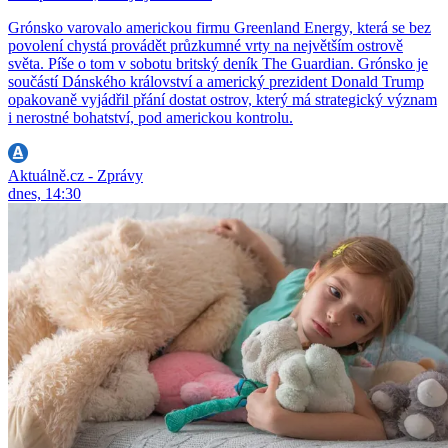
Grónsko varovalo americkou firmu Greenland Energy, která se bez
povolení chystá provádět průzkumné vrty na největším ostrově
světa. Píše o tom v sobotu britský deník The Guardian. Grónsko je
součástí Dánského království a americký prezident Donald Trump
opakovaně vyjádřil přání dostat ostrov, který má strategický význam
i nerostné bohatství, pod americkou kontrolu.
Aktuálně.cz - Zprávy
dnes, 14:30