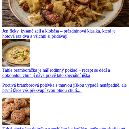
Jen fleky, kysané zelí a klobása – prázdninová klasika, která je
hotová raz dva a všichni si přidávají
Tahle bramboračka je náš rodinný poklad – recept se dědí a
dokonalou chuť jí dává právě tato speciální jíška
Poctivá bramborová polévka s tmavou jíškou vypadá nenápadně, ale
první lžíce vás překvapí svou plnou chutí....
Když chci něco dobrého a rychlého ke kafíčku, peču tyto skořicové