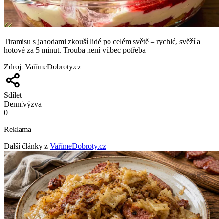
Tiramisu s jahodami zkouší lidé po celém světě – rychlé, svěží a
hotové za 5 minut. Trouba není vůbec potřeba
Zdroj
:
VařímeDobroty.cz
Sdílet
Denní
výzva
0
Reklama
Další články z
VařímeDobroty.cz