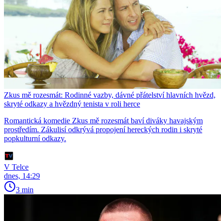
Zkus mě rozesmát: Rodinné vazby, dávné přátelství hlavních hvězd,
skryté odkazy a hvězdný tenista v roli herce
Romantická komedie Zkus mě rozesmát baví diváky havajským
prostředím. Zákulisí odkrývá propojení hereckých rodin i skryté
popkulturní odkazy.
V Telce
dnes, 14:29
3 min