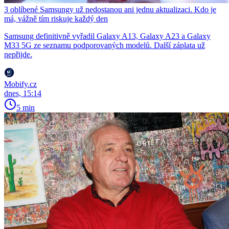
3 oblíbené Samsungy už nedostanou ani jednu aktualizaci. Kdo je
má, vážně tím riskuje každý den
Samsung definitivně vyřadil Galaxy A13, Galaxy A23 a Galaxy
M33 5G ze seznamu podporovaných modelů. Další záplata už
nepřijde.
Mobify.cz
dnes, 15:14
5 min