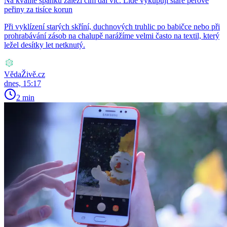
Na kvalitě spánku záleží čím dál víc. Lidé vykupují staré péřové
peřiny za tisíce korun
Při vyklízení starých skříní, duchnových truhlic po babičce nebo při
prohrabávání zásob na chalupě narážíme velmi často na textil, který
ležel desítky let netknutý.
VědaŽivě.cz
dnes, 15:17
2 min