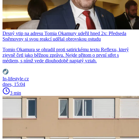
Drsný vtip na adresu Tomia Okamury udeřil hned 2x: Předseda
Sněmovny si svou reakcí udělal obrovskou ostudu
Tomio Okamura se ohradil proti satirickému textu Reflexu, který
zjevně četl jako běžnou zprávu. Nejde přitom o první střet s
médiem, s nímž vede dlouhodobě napjatý vztah.
In-lifestyle.cz
dnes, 15:04
3 min