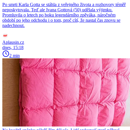
Po smrti Karla Gotta se stáhla z veřejného života a rozhovory téměř
neposkytovala. Teď ale Ivana Gottová (50) udělala výjimku.
Promluvila o letech po boku legendárního zpěváka, náročném
období po jeho odchodu i o tom, proč cítí, že nastal čas znovu se
nadechnout.
Aplausin.cz
dnes, 15:18
2 min