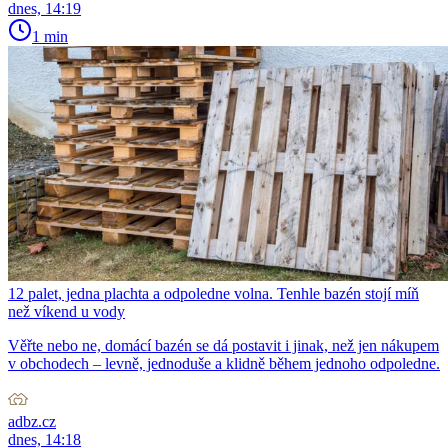
dnes, 14:19
1 min
12 palet, jedna plachta a odpoledne volna. Tenhle bazén stojí míň
než víkend u vody
Věřte nebo ne, domácí bazén se dá postavit i jinak, než jen nákupem
v obchodech – levně, jednoduše a klidně během jednoho odpoledne.
adbz.cz
dnes, 14:18