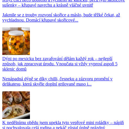
sušenky – křupavé navrchu a krásně vláčné uvnitř
Jakmile se z trouby rozvoní skořice a máslo, bude těžké čekat, až
vychladnou. Domácí křupavé skořicové...
Dýni po mexicku bez zavařování dělám každý rok – nejlepší
způsob, jak zpracovat úrodu. Vnoučata si vždy vyprosí aspoň 5
sklenic domů
Nenápadná dýně se díky chilli, česneku a zázvoru promění v
delikatesu, která skvěle doplní grilované maso i...
K nedělnímu obědu jsem upekla tyto vepřové mini roládky – náplň
si pochvalovala celá rodina a pekáč zůstal úplně prázdný