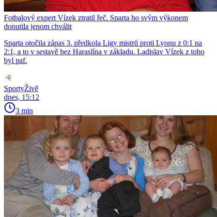
Fotbalový expert Vízek ztratil řeč. Sparta ho svým výkonem
donutila jenom chválit
Sparta otočila zápas 3. předkola Ligy mistrů proti Lyonu z 0:1 na
2:1, a to v sestavě bez Haraslína v základu. Ladislav Vízek z toho
byl paf.
SportyŽivě
dnes, 15:12
3 min