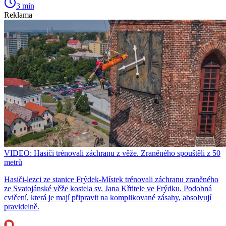
3 min
Reklama
VIDEO: Hasiči trénovali záchranu z věže. Zraněného spouštěli z 50
metrů
Hasiči-lezci ze stanice Frýdek-Místek trénovali záchranu zraněného
ze Svatojánské věže kostela sv. Jana Křtitele ve Frýdku. Podobná
cvičení, která je mají připravit na komplikované zásahy, absolvují
pravidelně.