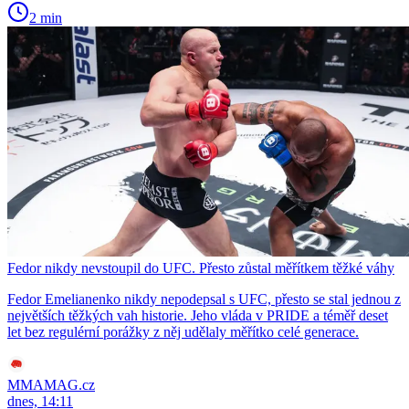
2 min
Fedor nikdy nevstoupil do UFC. Přesto zůstal měřítkem těžké váhy
Fedor Emelianenko nikdy nepodepsal s UFC, přesto se stal jednou z
největších těžkých vah historie. Jeho vláda v PRIDE a téměř deset
let bez regulérní porážky z něj udělaly měřítko celé generace.
MMAMAG.cz
dnes, 14:11