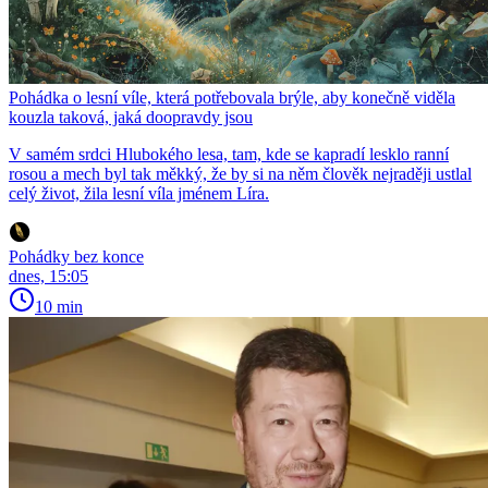
Pohádka o lesní víle, která potřebovala brýle, aby konečně viděla
kouzla taková, jaká doopravdy jsou
V samém srdci Hlubokého lesa, tam, kde se kapradí lesklo ranní
rosou a mech byl tak měkký, že by si na něm člověk nejraději ustlal
celý život, žila lesní víla jménem Líra.
Pohádky bez konce
dnes, 15:05
10 min