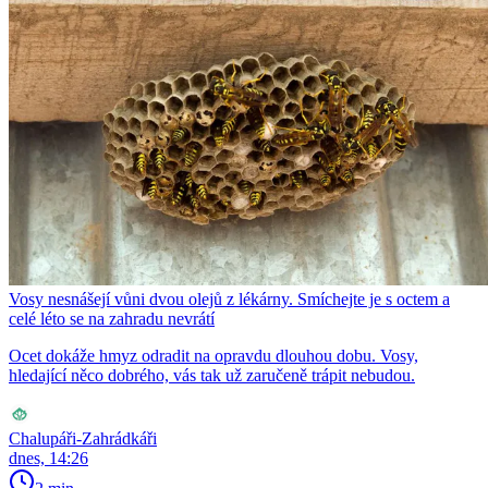
Vosy nesnášejí vůni dvou olejů z lékárny. Smíchejte je s octem a
celé léto se na zahradu nevrátí
Ocet dokáže hmyz odradit na opravdu dlouhou dobu. Vosy,
hledající něco dobrého, vás tak už zaručeně trápit nebudou.
Chalupáři-Zahrádkáři
dnes, 14:26