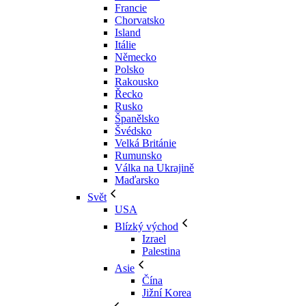
Francie
Chorvatsko
Island
Itálie
Německo
Polsko
Rakousko
Řecko
Rusko
Španělsko
Švédsko
Velká Británie
Rumunsko
Válka na Ukrajině
Maďarsko
Svět
USA
Blízký východ
Izrael
Palestina
Asie
Čína
Jižní Korea