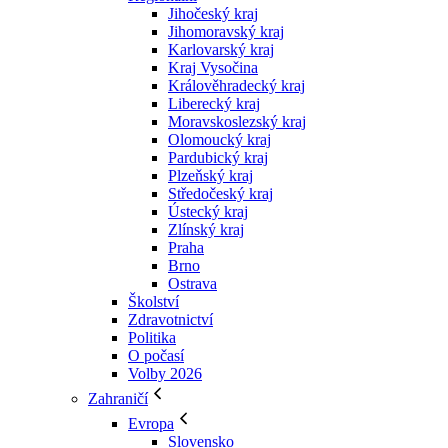
Jihočeský kraj
Jihomoravský kraj
Karlovarský kraj
Kraj Vysočina
Králověhradecký kraj
Liberecký kraj
Moravskoslezský kraj
Olomoucký kraj
Pardubický kraj
Plzeňský kraj
Středočeský kraj
Ústecký kraj
Zlínský kraj
Praha
Brno
Ostrava
Školství
Zdravotnictví
Politika
O počasí
Volby 2026
Zahraničí
Evropa
Slovensko