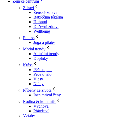
Ženské centrum
Zdraví
Ženské zdraví
Babiččina lékárna
Hubnutí
Duševní zdraví
Wellbeing
Fitness
Jóga a pilates
Módní trendy
Aktuální trendy
Doplňky
Krása
Péče o pleť
Péče o tělo
Vlasy
Nehty
Příběhy ze života
Inspirativní ženy
Rodina & komunita
Výchova
Přátelství
Vztahy