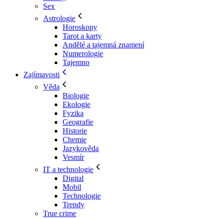
Sex
Astrologie
Horoskopy
Tarot a karty
Andělé a tajemná znamení
Numerologie
Tajemno
Zajímavosti
Věda
Biologie
Ekologie
Fyzika
Geografie
Historie
Chemie
Jazykověda
Vesmír
IT a technologie
Digital
Mobil
Technologie
Trendy
True crime