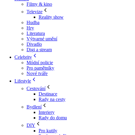
Filmy & kino
Televize
Reality show
Hudba
Hry
Literatura
Výtvarné umění
Divadlo
Digi a stream
Celebrity
Módní policie
Pro pamětníky
Nové tváře
Lifestyle
Cestování
Destinace
Rady na cesty
Bydlení
Interiery
Rady do domu
DIY
Pro kutily