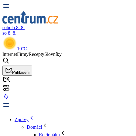
sobota 8. 8.
so 8. 8.
19°C
Internet
Firmy
Recepty
Slovníky
Přihlášení
Zprávy
Domácí
Regionální