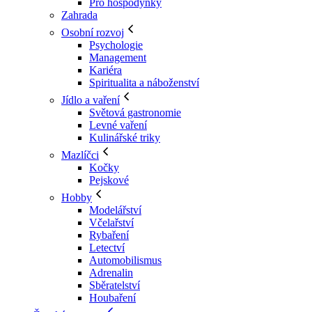
Pro hospodyňky
Zahrada
Osobní rozvoj
Psychologie
Management
Kariéra
Spiritualita a náboženství
Jídlo a vaření
Světová gastronomie
Levné vaření
Kulinářské triky
Mazlíčci
Kočky
Pejskové
Hobby
Modelářství
Včelařství
Rybaření
Letectví
Automobilismus
Adrenalin
Sběratelství
Houbaření