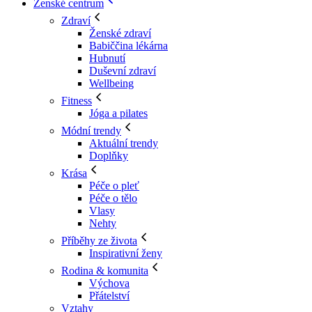
Ženské centrum
Zdraví
Ženské zdraví
Babiččina lékárna
Hubnutí
Duševní zdraví
Wellbeing
Fitness
Jóga a pilates
Módní trendy
Aktuální trendy
Doplňky
Krása
Péče o pleť
Péče o tělo
Vlasy
Nehty
Příběhy ze života
Inspirativní ženy
Rodina & komunita
Výchova
Přátelství
Vztahy