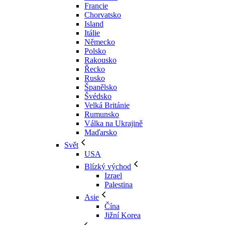
Francie
Chorvatsko
Island
Itálie
Německo
Polsko
Rakousko
Řecko
Rusko
Španělsko
Švédsko
Velká Británie
Rumunsko
Válka na Ukrajině
Maďarsko
Svět
USA
Blízký východ
Izrael
Palestina
Asie
Čína
Jižní Korea