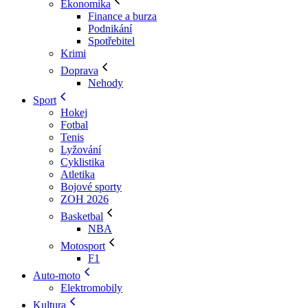
Ekonomika
Finance a burza
Podnikání
Spotřebitel
Krimi
Doprava
Nehody
Sport
Hokej
Fotbal
Tenis
Lyžování
Cyklistika
Atletika
Bojové sporty
ZOH 2026
Basketbal
NBA
Motosport
F1
Auto-moto
Elektromobily
Kultura