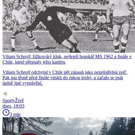
Viliam Schrojf: žižkovský kluk, nejlepší brankář MS 1962 a finále v
Chile, které přepsaly jeho kariéru
Viliam Schrojf odchytal v Chile pět zápasů jako neprůstřelná zeď.
Pak mu těsně před finále vtiskli do rukou trofej, a začalo se psát
úplně jiné vyprávění.
SportyŽivě
dnes, 18:03
3 min