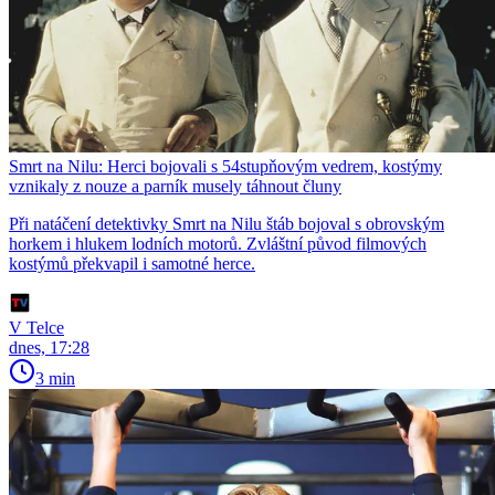
Smrt na Nilu: Herci bojovali s 54stupňovým vedrem, kostýmy
vznikaly z nouze a parník musely táhnout čluny
Při natáčení detektivky Smrt na Nilu štáb bojoval s obrovským
horkem i hlukem lodních motorů. Zvláštní původ filmových
kostýmů překvapil i samotné herce.
V Telce
dnes, 17:28
3 min