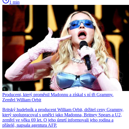
1 min
Producent, který proměnil Madonnu a získal s ní tři Grammy.
Zemřel William Orbit
Britský hudebník a producent William Orbit, držitel ceny Grammy,
který spolupracoval s umělci jako Madonna, Britney Spears a U2,
zemřel ve věku 69 let. O jeho úmrtí informovali jeho rodina a
přátelé, napsala agentura AFP.