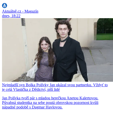
Aktuálně.cz - Magazín
dnes, 18:22
Nejmladší syn Bolka Polívky Jan ukázal svou partnerku. Vždyť to
je celá Vlastička z Dědictví, píší lidé
Jan Polívka tvoří pár s mladou herečkou Anetou Kalertovou.
Půvabná studentka na sebe poutá obrovskou pozornost kvůli
nápadné podobě s Dagmar Havlovou.