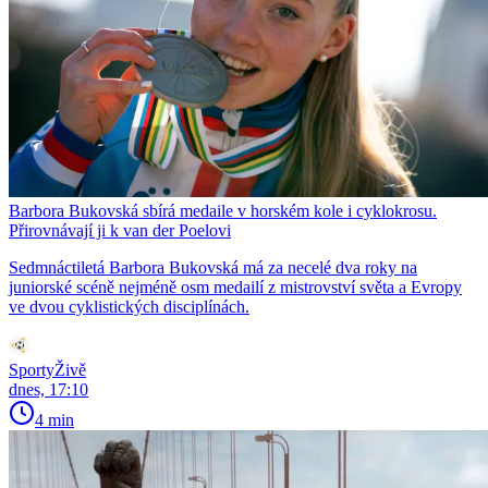
Barbora Bukovská sbírá medaile v horském kole i cyklokrosu.
Přirovnávají ji k van der Poelovi
Sedmnáctiletá Barbora Bukovská má za necelé dva roky na
juniorské scéně nejméně osm medailí z mistrovství světa a Evropy
ve dvou cyklistických disciplínách.
SportyŽivě
dnes, 17:10
4 min