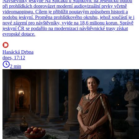
Návštěvníky jeskyně Na Špičáku u Supíkovic na Jesenicku budou
při prohlídkách doprovázet moderní audiovizuální prvky včetně
videomappingu. Cílem je přiblížit poutavým způsobem historii a
podobu jeskyní. Proměna prohlídkového okruhu, jehož součástí je i
nové zázemí pro návštěvníky, vyjde na 18,6 milionu korun. Správě
jeskyní ČR se podařilo na modernizaci návštěvnické trasy získat
evropské dotace.
Hanácká Drbna
dnes, 17:12
2 min