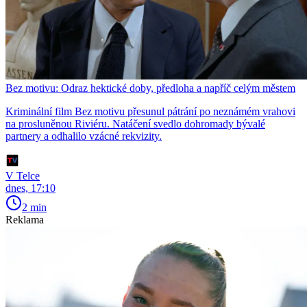
Bez motivu: Odraz hektické doby, předloha a napříč celým městem
Kriminální film Bez motivu přesunul pátrání po neznámém vrahovi
na prosluněnou Riviéru. Natáčení svedlo dohromady bývalé
partnery a odhalilo vzácné rekvizity.
V Telce
dnes, 17:10
2 min
Reklama