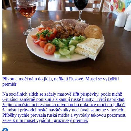
Plivou a močí nám do jídla, naříkají Rusové. Musel se vyjádřit i
premiér
Na sociálních sítích se začaly masově šířit příspěvky, podle nichž
Gruzínci záměrně ponižují a šikanují ruské turisty. Tvrdí například,
že jim zaměstnanci restaurací plivou nebo dokonce močí do jídla či
že místní průvodci ruské návštěvníky nechávají samotné v horách.
Příběhy rychle převzala ruská média a vyvolaly takovou pozornost,
že se k nim musel vyjádřit i gruzínský premiér.