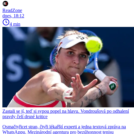
ReadZone
dnes, 18:12
4 min
Zastali se jí, teď si sypou popel na hlavu. Vondroušová po odhalení
pravdy čelí drsné kritice
Osmačtyřicet stran, čtyři lékařští experti a jedna textová zpráva na
WhatsAppu. Mezinárodní agentura pro bezúhonnost tenisu