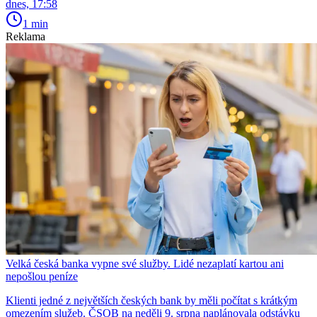
dnes, 17:58
1 min
Reklama
Velká česká banka vypne své služby. Lidé nezaplatí kartou ani
nepošlou peníze
Klienti jedné z největších českých bank by měli počítat s krátkým
omezením služeb. ČSOB na neděli 9. srpna naplánovala odstávku