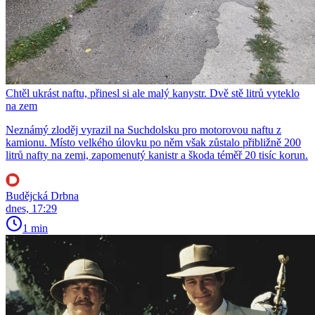
Chtěl ukrást naftu, přinesl si ale malý kanystr. Dvě stě litrů vyteklo
na zem
Neznámý zloděj vyrazil na Suchdolsku pro motorovou naftu z
kamionu. Místo velkého úlovku po něm však zůstalo přibližně 200
litrů nafty na zemi, zapomenutý kanistr a škoda téměř 20 tisíc korun.
Budějcká Drbna
dnes, 17:29
1 min