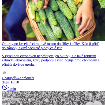
Okurky po kyselině citronové rostou do šířky i délky. Kdo ji přidá
do zálivky, sklízí baculaté plody celé léto
S kyselinou citronovou nepěstujete jen okurky, ale také robustní
zahradní ekosystém, který podporuje růst, bojuje proti chorobám a
přináší skvělou úrodu.
Chalupáři-Zahrádkáři
dnes, 18:10
2 min