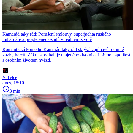
Kamarád taky rád: Porušení smlouvy, superjachta ruského
miliardáře a propletenec osudů v reálném životě
Romantická komedie Kamarád taky rád skrývá zajímavé rodinné
vazby herců. Zákulisí odhaluje utajeného dvojníka i přímou spojitost
s osobním životem hvězd.
V Telce
dnes, 18:10
3 min