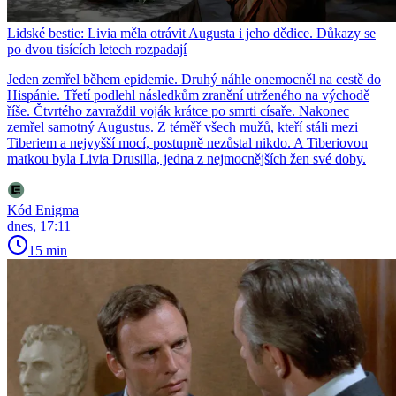
Lidské bestie: Livia měla otrávit Augusta i jeho dědice. Důkazy se
po dvou tisících letech rozpadají
Jeden zemřel během epidemie. Druhý náhle onemocněl na cestě do
Hispánie. Třetí podlehl následkům zranění utrženého na východě
říše. Čtvrtého zavraždil voják krátce po smrti císaře. Nakonec
zemřel samotný Augustus. Z téměř všech mužů, kteří stáli mezi
Tiberiem a nejvyšší mocí, postupně nezůstal nikdo. A Tiberiovou
matkou byla Livia Drusilla, jedna z nejmocnějších žen své doby.
Kód Enigma
dnes, 17:11
15 min