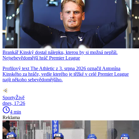
Brankář Kinský dostal nálepku, kterou by si možná nepřál.
Nejsebevědomější hráč Premier League
Profilový text The Athletic z 3. srpna 2026 označil Antonína
Kinského za hráče, vedle kterého je těžké v celé Premier League
najít někoho sebevědomějšího.
SportyŽivě
dnes, 17:26
4 min
Reklama