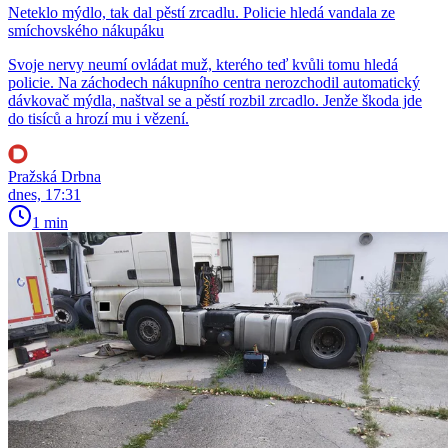
Neteklo mýdlo, tak dal pěstí zrcadlu. Policie hledá vandala ze
smíchovského nákupáku
Svoje nervy neumí ovládat muž, kterého teď kvůli tomu hledá
policie. Na záchodech nákupního centra nerozchodil automatický
dávkovač mýdla, naštval se a pěstí rozbil zrcadlo. Jenže škoda jde
do tisíců a hrozí mu i vězení.
Pražská Drbna
dnes, 17:31
1 min