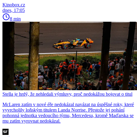
Kinobox.cz
dnes, 17:05
8 min
Stella je hrdý, že nehledali výmluvy, proč nedokážou bojovat o titul
McLaren zatím v nové éře nedokázal navázat na úspěšné roky, které
vyvrcholily loňským titulem Landa Norrise. Přestože jej pohání
pohonná jednotka vedoucího týmu, Mercedesu, kromě Maďarska se
mu zatím vyrovnat nedokázal.