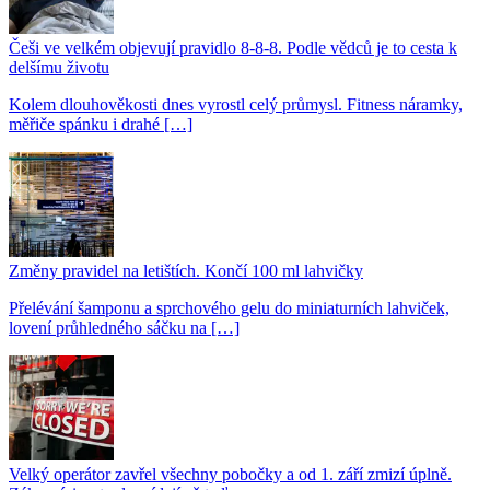
Češi ve velkém objevují pravidlo 8-8-8. Podle vědců je to cesta k
delšímu životu
Kolem dlouhověkosti dnes vyrostl celý průmysl. Fitness náramky,
měřiče spánku i drahé […]
Změny pravidel na letištích. Končí 100 ml lahvičky
Přelévání šamponu a sprchového gelu do miniaturních lahviček,
lovení průhledného sáčku na […]
Velký operátor zavřel všechny pobočky a od 1. září zmizí úplně.