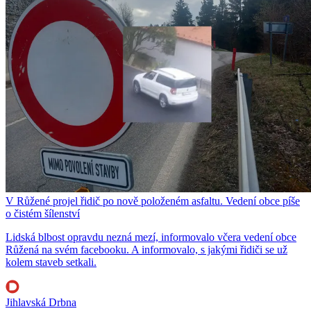
V Růžené projel řidič po nově položeném asfaltu. Vedení obce píše
o čistém šílenství
Lidská blbost opravdu nezná mezí, informovalo včera vedení obce
Růžená na svém facebooku. A informovalo, s jakými řidiči se už
kolem staveb setkali.
Jihlavská Drbna