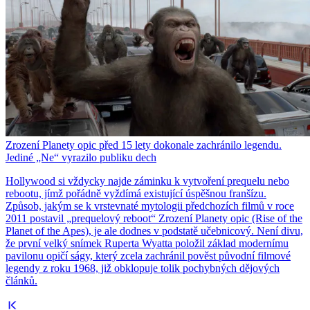
Zrození Planety opic před 15 lety dokonale zachránilo legendu.
Jediné „Ne“ vyrazilo publiku dech
Hollywood si vždycky najde záminku k vytvoření prequelu nebo
rebootu, jímž pořádně vyždímá existující úspěšnou franšízu.
Způsob, jakým se k vrstevnaté mytologii předchozích filmů v roce
2011 postavil „prequelový reboot“ Zrození Planety opic (Rise of the
Planet of the Apes), je ale dodnes v podstatě učebnicový. Není divu,
že první velký snímek Ruperta Wyatta položil základ modernímu
pavilonu opičí ságy, který zcela zachránil pověst původní filmové
legendy z roku 1968, již obklopuje tolik pochybných dějových
článků.