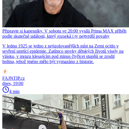
Připravte si kapesníky. V sobotu ve 20:00 vysílá Prima MAX příběh
podle skutečné události, který rozseká i ty nejtvrdší povahy
V lednu 1925 se jedno z nejizolovanějších míst na Zemi ocitlo v
sevření smrtící epidemie. Zatímco stovky dětských životů visely na
vlásku, v mrazu klesajícím pod minus čtyřicet stupňů se zrodil
hrdina, jehož jméno mělo být vymazáno z historie.
FAJNTIP.cz
dnes, 19:00
4 min