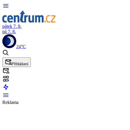
pátek 7. 8.
pá 7. 8.
24°C
Přihlášení
Reklama