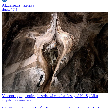
Aktuálně.cz - Zprávy
dnes, 17:14
Videomapping i pulzující srdcová chodba. Jeskyně Na Špičáku
chystá modernizaci