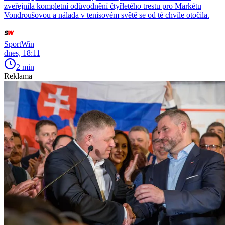
zveřejnila kompletní odůvodnění čtyřletého trestu pro Markétu
Vondroušovou a nálada v tenisovém světě se od té chvíle otočila.
SportWin
dnes, 18:11
2 min
Reklama