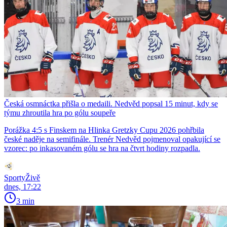
Česká osmnáctka přišla o medaili. Nedvěd popsal 15 minut, kdy se
týmu zhroutila hra po gólu soupeře
Porážka 4:5 s Finskem na Hlinka Gretzky Cupu 2026 pohřbila
české naděje na semifinále. Trenér Nedvěd pojmenoval opakující se
vzorec: po inkasovaném gólu se hra na čtvrt hodiny rozpadla.
SportyŽivě
dnes, 17:22
3 min