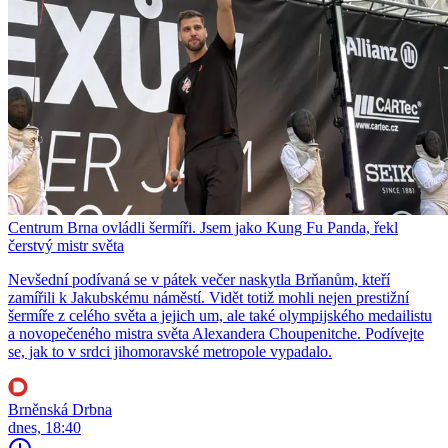
Centrum Brna ovládli šermíři. Jsem jako Kung Fu Panda, řekl
čerstvý mistr světa
Nevšední podívaná se v pátek večer naskytla Brňanům, kteří
zamířili k Jakubskému náměstí. Vidět totiž mohli nejen prestižní
šermíře z celého světa a jejich um, ale také olympijského medailistu
a novopečeného mistra světa Alexandera Choupenitche. Podívejte
se, jak to v srdci jihomoravské metropole vypadalo.
Brněnská Drbna
dnes, 18:40