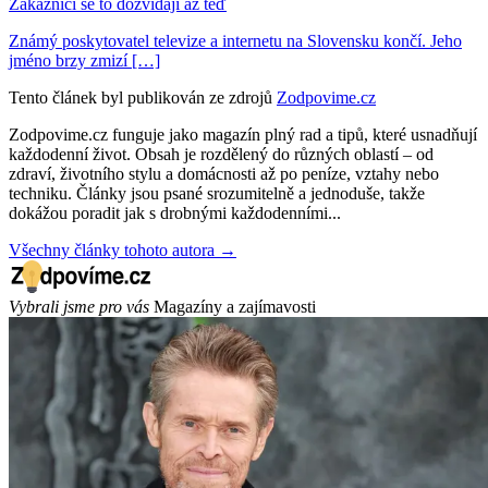
Zákazníci se to dozvídají až teď
Známý poskytovatel televize a internetu na Slovensku končí. Jeho
jméno brzy zmizí […]
Tento článek byl publikován ze zdrojů
Zodpovime.cz
Zodpovime.cz funguje jako magazín plný rad a tipů, které usnadňují
každodenní život. Obsah je rozdělený do různých oblastí – od
zdraví, životního stylu a domácnosti až po peníze, vztahy nebo
techniku. Články jsou psané srozumitelně a jednoduše, takže
dokážou poradit jak s drobnými každodenními...
Všechny články tohoto autora →
Vybrali jsme pro vás
Magazíny a zajímavosti