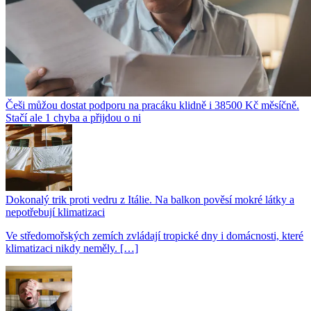
Češi můžou dostat podporu na pracáku klidně i 38500 Kč měsíčně.
Stačí ale 1 chyba a přijdou o ni
Dokonalý trik proti vedru z Itálie. Na balkon pověsí mokré látky a
nepotřebují klimatizaci
Ve středomořských zemích zvládají tropické dny i domácnosti, které
klimatizaci nikdy neměly. […]