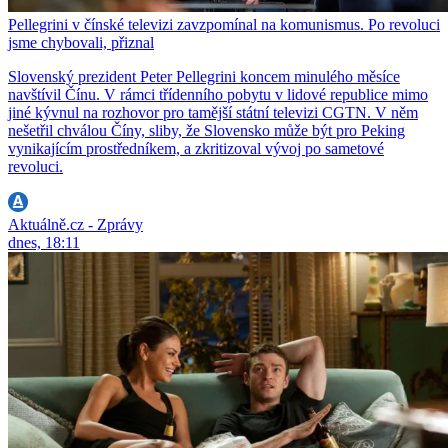
Pellegrini v čínské televizi zavzpomínal na komunismus. Po revoluci
jsme chybovali, přiznal
Slovenský prezident Peter Pellegrini koncem minulého měsíce
navštívil Čínu. V rámci třídenního pobytu v lidové republice mimo
jiné kývnul na rozhovor pro tamější státní televizi CGTN. V něm
nešetřil chválou Číny, sliby, že Slovensko může být pro Peking
vynikajícím prostředníkem, a zkritizoval vývoj po sametové
revoluci.
Aktuálně.cz - Zprávy
dnes, 18:11