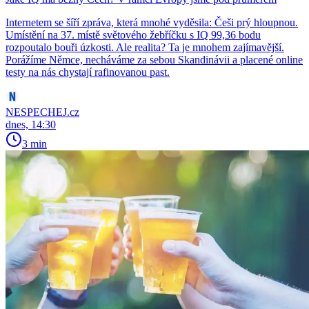
Internetem se šíří zpráva, která mnohé vyděsila: Češi prý hloupnou.
Umístění na 37. místě světového žebříčku s IQ 99,36 bodu
rozpoutalo bouři úzkosti. Ale realita? Ta je mnohem zajímavější.
Porážíme Němce, necháváme za sebou Skandinávii a placené online
testy na nás chystají rafinovanou past.
NESPECHEJ.cz
dnes, 14:30
3 min