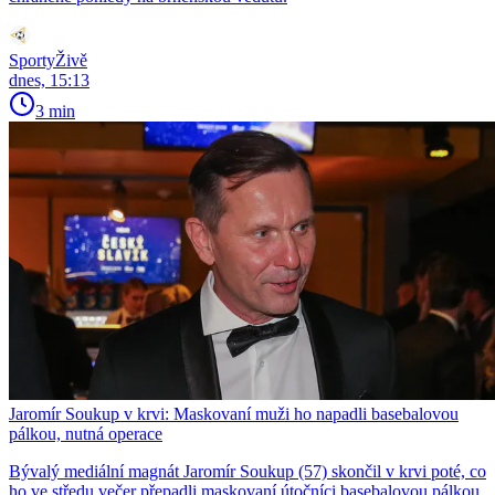
SportyŽivě
dnes, 15:13
3 min
Jaromír Soukup v krvi: Maskovaní muži ho napadli basebalovou
pálkou, nutná operace
Bývalý mediální magnát Jaromír Soukup (57) skončil v krvi poté, co
ho ve středu večer přepadli maskovaní útočníci basebalovou pálkou