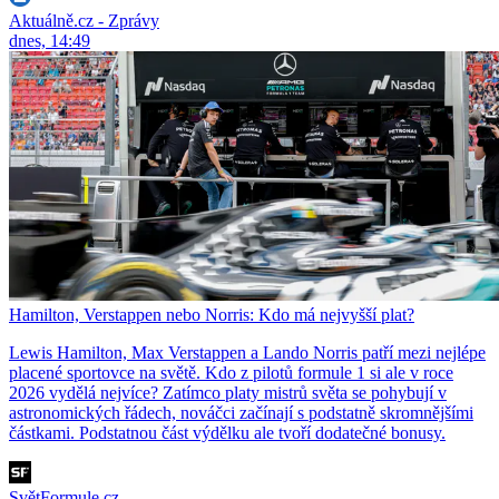
Aktuálně.cz - Zprávy
dnes, 14:49
Hamilton, Verstappen nebo Norris: Kdo má nejvyšší plat?
Lewis Hamilton, Max Verstappen a Lando Norris patří mezi nejlépe
placené sportovce na světě. Kdo z pilotů formule 1 si ale v roce
2026 vydělá nejvíce? Zatímco platy mistrů světa se pohybují v
astronomických řádech, nováčci začínají s podstatně skromnějšími
částkami. Podstatnou část výdělku ale tvoří dodatečné bonusy.
SvětFormule.cz