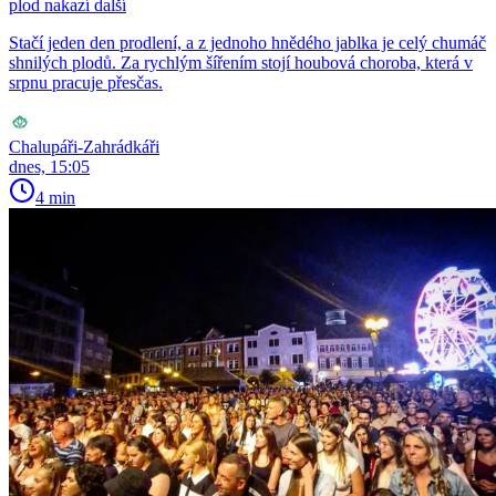
plod nakazí další
Stačí jeden den prodlení, a z jednoho hnědého jablka je celý chumáč
shnilých plodů. Za rychlým šířením stojí houbová choroba, která v
srpnu pracuje přesčas.
Chalupáři-Zahrádkáři
dnes, 15:05
4 min