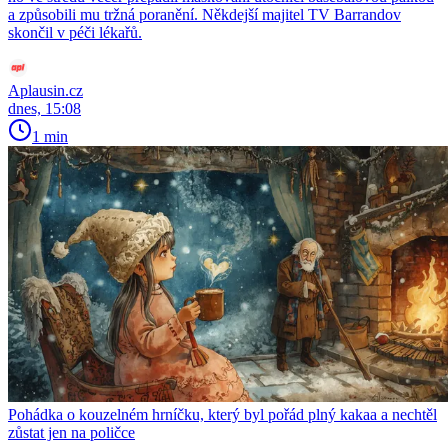
a způsobili mu tržná poranění. Někdejší majitel TV Barrandov
skončil v péči lékařů.
Aplausin.cz
dnes, 15:08
1 min
Pohádka o kouzelném hrníčku, který byl pořád plný kakaa a nechtěl
zůstat jen na poličce