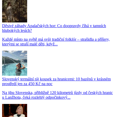
Děsivé záhady Apalačských hor: Co doopravdy číhá v tamních
hlubokých lesích?
Každé místo na světě má svůj tradiční folklór – strašidla a příšery,
kterými se straší malé děti, když...
Slovenský termální ráj kousek za hranicemi: 10 bazénů v krásném
prostředí jen za 450 Kč na noc
Na jihu Slovenska, přibližně 120 kilometrů jízdy od českých hranic
u Lanžhota, čeká rozlehlý odpočinkový...