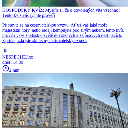
HOSPODSKÝ KVÍZ: Myslíte si, že o dovolených víte všechno?
Tento kvíz vás rychle prověří
Připravte se na cestovatelskou výzvu. Ať už vás láká moře,
majestátní hory, nebo raději kempujete pod širým nebem, tento kvíz
prověří vaše znalosti o světě dovolených a zajímavých destinacích.
Zjistěte, zda jste skutečný cestovatelský expert.
NESPECHEJ.cz
dnes, 14:30
2 min