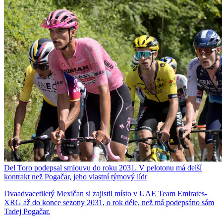
Del Toro podepsal smlouvu do roku 2031. V pelotonu má delší
kontrakt než Pogačar, jeho vlastní týmový lídr
Dvaadvacetiletý Mexičan si zajistil místo v UAE Team Emirates-
XRG až do konce sezony 2031, o rok déle, než má podepsáno sám
Tadej Pogačar.