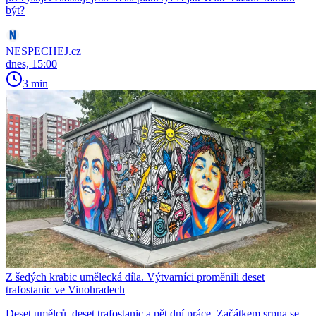
být?
NESPECHEJ.cz
dnes, 15:00
3 min
Z šedých krabic umělecká díla. Výtvarníci proměnili deset
trafostanic ve Vinohradech
Deset umělců, deset trafostanic a pět dní práce. Začátkem srpna se