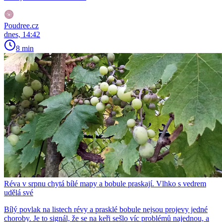
Poudree.cz
dnes, 14:42
8 min
Réva v srpnu chytá bílé mapy a bobule praskají. Vlhko s vedrem
udělá své
Bílý povlak na listech révy a prasklé bobule nejsou projevy jedné
choroby. Je to signál, že se na keři sešlo víc problémů najednou, a