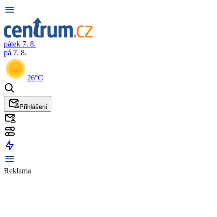
pátek 7. 8.
pá 7. 8.
26°C
Přihlášení
Reklama