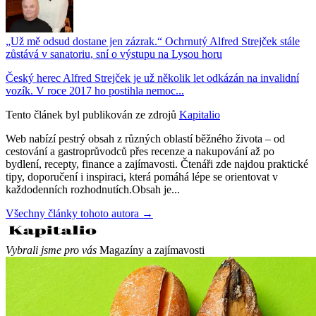
„Už mě odsud dostane jen zázrak.“ Ochrnutý Alfred Strejček stále
zůstává v sanatoriu, sní o výstupu na Lysou horu
Český herec Alfred Strejček je už několik let odkázán na invalidní
vozík. V roce 2017 ho postihla nemoc...
Tento článek byl publikován ze zdrojů
Kapitalio
Web nabízí pestrý obsah z různých oblastí běžného života – od
cestování a gastroprůvodců přes recenze a nakupování až po
bydlení, recepty, finance a zajímavosti. Čtenáři zde najdou praktické
tipy, doporučení i inspiraci, která pomáhá lépe se orientovat v
každodenních rozhodnutích.Obsah je...
Všechny články tohoto autora →
Vybrali jsme pro vás
Magazíny a zajímavosti