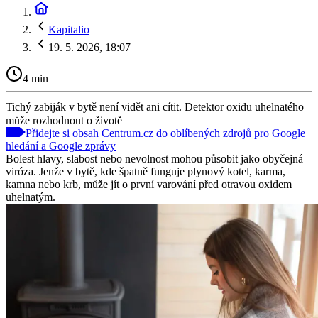
Kapitalio
19. 5. 2026, 18:07
4 min
Tichý zabiják v bytě není vidět ani cítit. Detektor oxidu uhelnatého
může rozhodnout o životě
Přidejte si obsah Centrum.cz do oblíbených zdrojů pro Google
hledání a Google zprávy
Bolest hlavy, slabost nebo nevolnost mohou působit jako obyčejná
viróza. Jenže v bytě, kde špatně funguje plynový kotel, karma,
kamna nebo krb, může jít o první varování před otravou oxidem
uhelnatým.