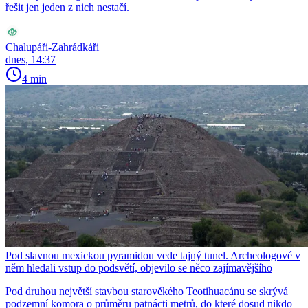
řešit jen jeden z nich nestačí.
Chalupáři-Zahrádkáři
dnes, 14:37
4 min
Pod slavnou mexickou pyramidou vede tajný tunel. Archeologové v
něm hledali vstup do podsvětí, objevilo se něco zajímavějšího
Pod druhou největší stavbou starověkého Teotihuacánu se skrývá
podzemní komora o průměru patnácti metrů, do které dosud nikdo