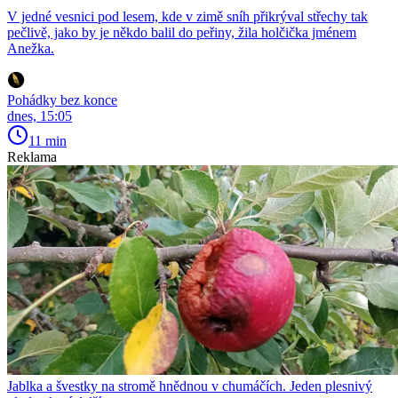
V jedné vesnici pod lesem, kde v zimě sníh přikrýval střechy tak
pečlivě, jako by je někdo balil do peřiny, žila holčička jménem
Anežka.
Pohádky bez konce
dnes, 15:05
11 min
Reklama
Jablka a švestky na stromě hnědnou v chumáčích. Jeden plesnivý