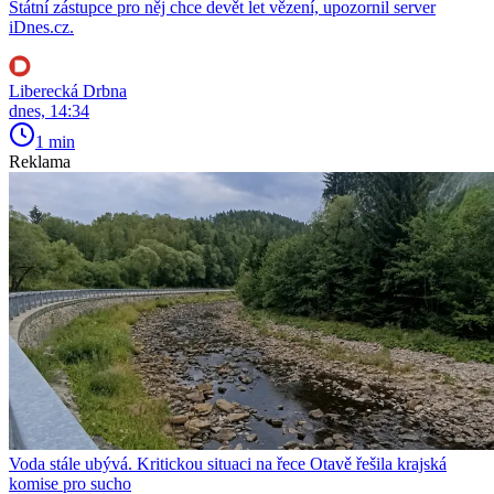
Státní zástupce pro něj chce devět let vězení, upozornil server
iDnes.cz.
Liberecká Drbna
dnes, 14:34
1 min
Reklama
Voda stále ubývá. Kritickou situaci na řece Otavě řešila krajská
komise pro sucho