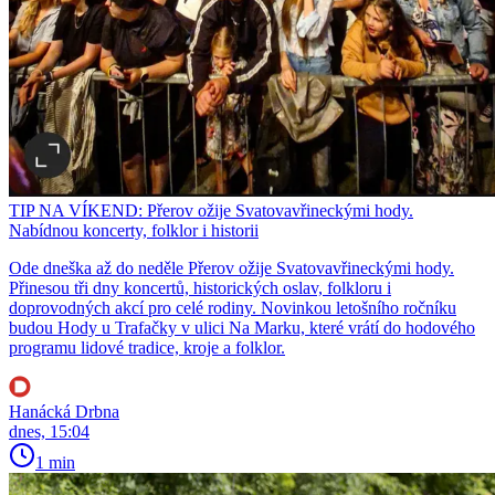
TIP NA VÍKEND: Přerov ožije Svatovavřineckými hody.
Nabídnou koncerty, folklor i historii
Ode dneška až do neděle Přerov ožije Svatovavřineckými hody.
Přinesou tři dny koncertů, historických oslav, folkloru i
doprovodných akcí pro celé rodiny. Novinkou letošního ročníku
budou Hody u Trafačky v ulici Na Marku, které vrátí do hodového
programu lidové tradice, kroje a folklor.
Hanácká Drbna
dnes, 15:04
1 min