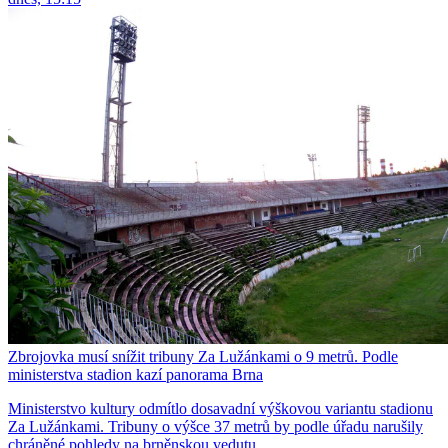
Zbrojovka musí snížit tribuny Za Lužánkami o 9 metrů. Podle
ministerstva stadion kazí panorama Brna
Ministerstvo kultury odmítlo dosavadní výškovou variantu stadionu
Za Lužánkami. Tribuny o výšce 37 metrů by podle úřadu narušily
chráněné pohledy na brněnskou vedutu.