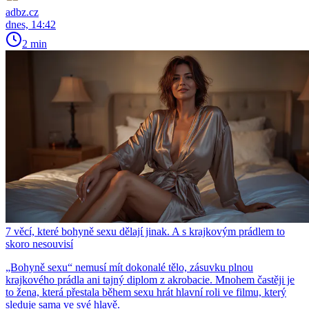
adbz.cz
dnes, 14:42
2 min
7 věcí, které bohyně sexu dělají jinak. A s krajkovým prádlem to
skoro nesouvisí
„Bohyně sexu“ nemusí mít dokonalé tělo, zásuvku plnou
krajkového prádla ani tajný diplom z akrobacie. Mnohem častěji je
to žena, která přestala během sexu hrát hlavní roli ve filmu, který
sleduje sama ve své hlavě.