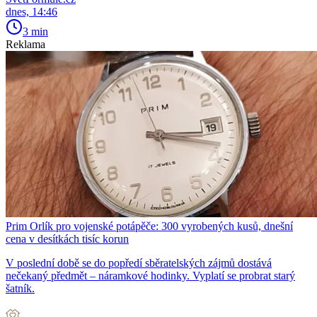
dnes, 14:46
3 min
Reklama
Prim Orlík pro vojenské potápěče: 300 vyrobených kusů, dnešní
cena v desítkách tisíc korun
V poslední době se do popředí sběratelských zájmů dostává
nečekaný předmět – náramkové hodinky. Vyplatí se probrat starý
šatník.