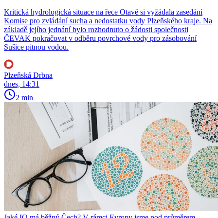
Kritická hydrologická situace na řece Otavě si vyžádala zasedání
Komise pro zvládání sucha a nedostatku vody Plzeňského kraje. Na
základě jejího jednání bylo rozhodnuto o žádosti společnosti
ČEVAK pokračovat v odběru povrchové vody pro zásobování
Sušice pitnou vodou.
Plzeňská Drbna
dnes, 14:31
2 min
Jaké IQ má běžný Čech? V rámci Evropy jsme pod průměrem