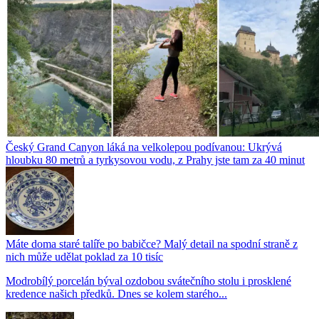
Český Grand Canyon láká na velkolepou podívanou: Ukrývá
hloubku 80 metrů a tyrkysovou vodu, z Prahy jste tam za 40 minut
Máte doma staré talíře po babičce? Malý detail na spodní straně z
nich může udělat poklad za 10 tisíc
Modrobílý porcelán býval ozdobou svátečního stolu i prosklené
kredence našich předků. Dnes se kolem starého...