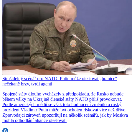
Strašidelný scénář pro NATO. Putin může otestovat „hranice“
nečekaně brzy, tvrdí agenti
Spojené státy dlouho vycházely z předpokladu, že Rusko nebude
během války na Ukrajině členské státy NATO příliš provokovat.
Podle amerických médií se však toto hodnocení změnilo a ruský
prezident Vladimir Putin může být ochoten riskovat více než dříve.
Zpravodajci zároveň upozorňují na několik scénářů, jak by Moskva
mohla odhodlání aliance otestovat.