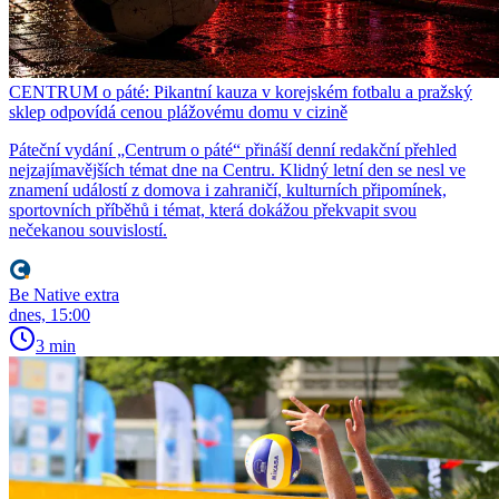
CENTRUM o páté: Pikantní kauza v korejském fotbalu a pražský
sklep odpovídá cenou plážovému domu v cizině
Páteční vydání „Centrum o páté“ přináší denní redakční přehled
nejzajímavějších témat dne na Centru. Klidný letní den se nesl ve
znamení událostí z domova i zahraničí, kulturních připomínek,
sportovních příběhů i témat, která dokážou překvapit svou
nečekanou souvislostí.
Be Native extra
dnes, 15:00
3 min