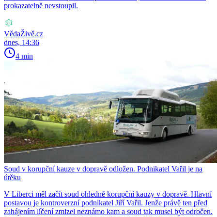
prokazatelně nevstoupil.
VědaŽivě.cz
dnes, 14:36
4 min
Soud v korupční kauze v dopravě odložen. Podnikatel Vařil je na
útěku
V Liberci měl začít soud ohledně korupční kauzy v dopravě. Hlavní
postavou je kontroverzní podnikatel Jiří Vařil. Jenže právě ten před
zahájením líčení zmizel neznámo kam a soud tak musel být odročen.