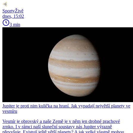
SportyŽivě
dnes, 15:02
3 min
Jupiter je proti nim kulička na hraní. Jak vypadají největší planety ve
vesmíru
Vesmír je obrovský a naše Země je v něm jen drobné prachové
zrnko. I v rámci naší sluneční soustavy nás Jupiter výrazně
převyšuje. Existují ještě větší planety? A jak velké vlastně mohou