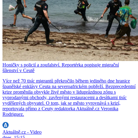
Honičky s policií a zoufalství. Reportérka popisuje migrační
šílenství v Ceutě
Více než 70 tisíc migrantů překročilo během jediného dne hranice
španělské enklávy Ceuta na severoafrickém pobřeží. Bezprecedentní
krize proměnila obvykle živé město v liduprázdnou zónu s
vyprodanými obchody, zavřenými restauracemi a desítkami tisíc
vyděšených obyvatel. O tom, jak se město vyrovnává s krizí,
reportovala přímo z Ceuty redaktorka Aktuálně.cz Veronika
Rodriguez.
Aktuálně.cz - Video
dnes, 15:15