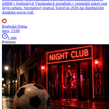
sídliště v brněnských Vinohradech proměnilo v originální galerii pod
širým nebem. Streetartový festival TrafoFest 2026 dal distribučním
domkům novou tvář.
Brněnská Drbna
dnes, 15:00
1 min
Reklama