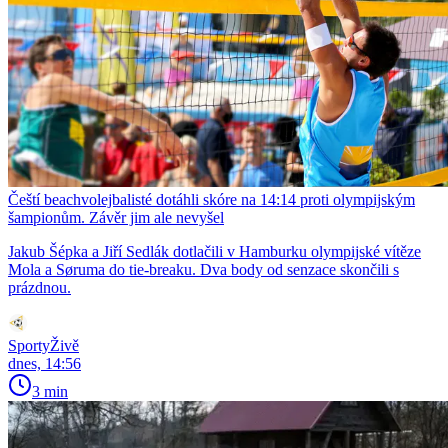
Čeští beachvolejbalisté dotáhli skóre na 14:14 proti olympijským
šampionům. Závěr jim ale nevyšel
Jakub Šépka a Jiří Sedlák dotlačili v Hamburku olympijské vítěze
Mola a Søruma do tie-breaku. Dva body od senzace skončili s
prázdnou.
SportyŽivě
dnes, 14:56
3 min