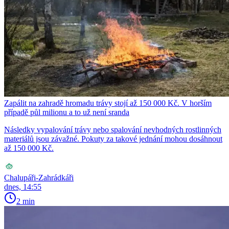
Zapálit na zahradě hromadu trávy stojí až 150 000 Kč. V horším
případě půl milionu a to už není sranda
Následky vypalování trávy nebo spalování nevhodných rostlinných
materiálů jsou závažné. Pokuty za takové jednání mohou dosáhnout
až 150 000 Kč.
Chalupáři-Zahrádkáři
dnes, 14:55
2 min