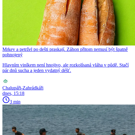
Mrkev a petržel po dešti praskají. Záhon přitom nemusí být špatně
pohnojený
Hlavním viníkem není hnojivo, ale rozkolísaná vláha v půdě. Stačí
pár dnů sucha a jeden vydatný déšť.
Chalupáři-Zahrádkáři
dnes, 15:18
3 min