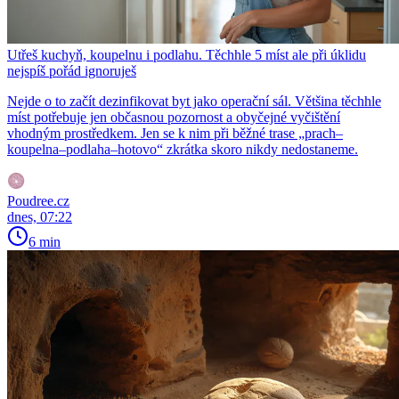
Utřeš kuchyň, koupelnu i podlahu. Těchhle 5 míst ale při úklidu
nejspíš pořád ignoruješ
Nejde o to začít dezinfikovat byt jako operační sál. Většina těchhle
míst potřebuje jen občasnou pozornost a obyčejné vyčištění
vhodným prostředkem. Jen se k nim při běžné trase „prach–
koupelna–podlaha–hotovo“ zkrátka skoro nikdy nedostaneme.
Poudree.cz
dnes, 07:22
6 min