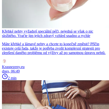
Křehké nehty vyžadují speciální péči, nejedná se však o nic
složitého. Vraťte jim jejich zdravý vzhled snadno a rychle
Máte křehké a lámavé nehty a chcete to konečně změnit? Příčin
existuje celá řada, takže je potřeba zvolit komplexní strategii pro
zlepšení daného problému od výživy až po samotnou úpravu nehtů.
Krasnezeny.eu
dnes, 06:49
2 min