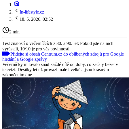
In-lifestyle.cz
18. 5. 2026, 02:52
2 min
Test znalostí o večerníčcích z 80. a 90. let: Pokud jste na nich
vyrůstali, 10/10 je pro vás povinností
Přidejte si obsah Centrum.cz do oblíbených zdrojů pro Google
hledání a Google zprávy
Večerníčky milovalo snad každé dítě od doby, co začaly běžet v
televizi. Desítky let už provází malé i velké a jsou krásným
zakončením dne.