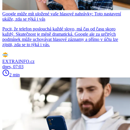
Google může mít uložené vaše hlasové nahrávky: Toto nastavení
ukáže, zda se týká i vás
Pocit, že telefon poslouchá každé slovo, má čas od času skoro
každý. Skutečnost je méně dramatická. Google ale za určitých
podmínek může uchovávat hlasové záznamy a přímo v účtu lze
zjistit, zda se to týká i vás.
EXTRAINFO.cz
dnes, 07:03
2 min