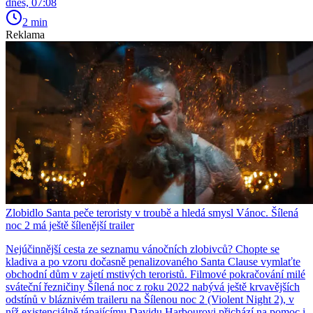
dnes, 07:08
2 min
Reklama
Zlobidlo Santa peče teroristy v troubě a hledá smysl Vánoc. Šílená
noc 2 má ještě šílenější trailer
Nejúčinnější cesta ze seznamu vánočních zlobivců? Chopte se
kladiva a po vzoru dočasně penalizovaného Santa Clause vymlaťte
obchodní dům v zajetí mstivých teroristů. Filmové pokračování milé
sváteční řezničiny Šílená noc z roku 2022 nabývá ještě krvavějších
odstínů v bláznivém traileru na Šílenou noc 2 (Violent Night 2), v
níž existenciálně tápajícímu Davidu Harbourovi přichází na pomoc i