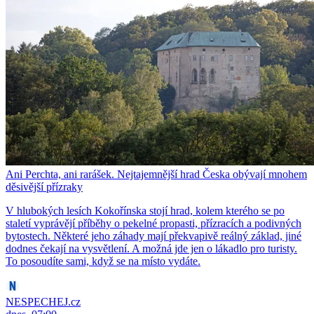
Ani Perchta, ani rarášek. Nejtajemnější hrad Česka obývají mnohem
děsivější přízraky
V hlubokých lesích Kokořínska stojí hrad, kolem kterého se po
staletí vyprávějí příběhy o pekelné propasti, přízracích a podivných
bytostech. Některé jeho záhady mají překvapivě reálný základ, jiné
dodnes čekají na vysvětlení. A možná jde jen o lákadlo pro turisty.
To posoudíte sami, když se na místo vydáte.
NESPECHEJ.cz