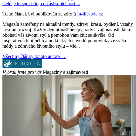
Celé je to spor o to, co část společnosti...
Tento článek byl publikován ze zdrojů
In-lifestyle.cz
Magazín zaměřený na aktuální trendy, zdraví, krásu, bydlení, vztahy
i osobní rozvoj. Každý den přinášíme tipy, rady a zajímavosti, které
obohatí váš životní styl a pomohou vám cítit se skvěle. Od
inspirativních příběhů a praktických návodů po novinky ze světa
módy a zdravého životního stylu – vše...
Všechny články tohoto autora →
Vybrali jsme pro vás
Magazíny a zajímavosti