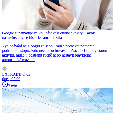
Google si pamatuje velkou část vaší online aktivity: Takhle
nastavíte, aby se historie sama mazala
Vyhledávání na Googlu za sebou může nechávat poměrně
podrobnou stopu. Kdo nechce uchovávat měsíce nebo roky starou
aktivitu, může ji odstranit ručně nebo nastavit pravidelné
automatické mazání.
EXTRAINFO.cz
dnes, 07:00
2 min