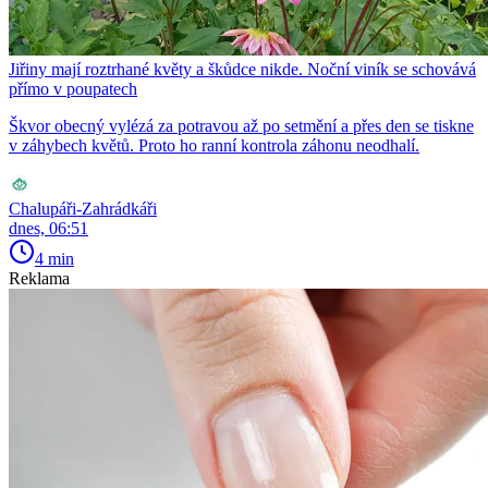
Jiřiny mají roztrhané květy a škůdce nikde. Noční viník se schovává
přímo v poupatech
Škvor obecný vylézá za potravou až po setmění a přes den se tiskne
v záhybech květů. Proto ho ranní kontrola záhonu neodhalí.
Chalupáři-Zahrádkáři
dnes, 06:51
4 min
Reklama