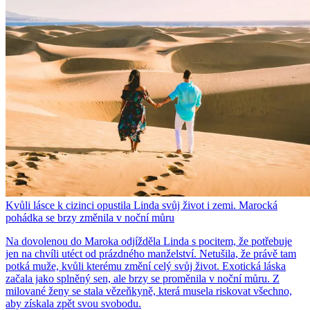
Kvůli lásce k cizinci opustila Linda svůj život i zemi. Marocká
pohádka se brzy změnila v noční můru
Na dovolenou do Maroka odjížděla Linda s pocitem, že potřebuje
jen na chvíli utéct od prázdného manželství. Netušila, že právě tam
potká muže, kvůli kterému změní celý svůj život. Exotická láska
začala jako splněný sen, ale brzy se proměnila v noční můru. Z
milované ženy se stala vězeňkyně, která musela riskovat všechno,
aby získala zpět svou svobodu.