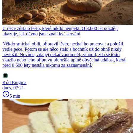
U pece zůstalo těsto, které nikdo neupekl. O 8.600 let později
ukazuje, jak dávno jsme znali kváskování
Někdo smíchal obilí, připravil těsto, nechal ho pracovat a položil
vedle pece. Potom se ale něco stalo a bochník už do ohně nikdy
nevložil. Nevíme, zda jej pekař zapomněl, zahodil, zda se těsto
zkazilo nebo jeho přípravu přerušila úplně obyčejná událost, která
před 8 600 lety nestála nikomu za zaznamenání.
Kód Enigma
dnes, 07:21
5 min