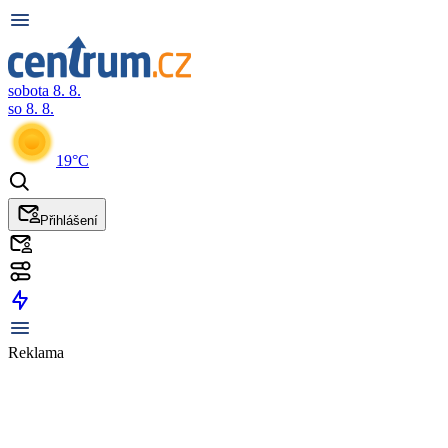
sobota 8. 8.
so 8. 8.
19°C
Přihlášení
Reklama