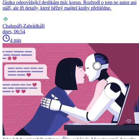
částku odpovídající desítkám tisíc korun. Rozhodl o tom ne autor ani
stáří, ale tři detaily, které běžný majitel knihy přehlédne.
Chalupáři-Zahrádkáři
dnes, 06:54
4 min