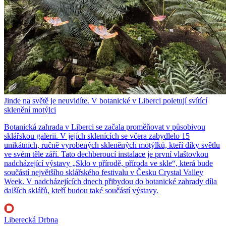
Jinde na světě je neuvidíte. V botanické v Liberci poletují svítící
sklenění motýlci
Botanická zahrada v Liberci se začala proměňovat v působivou
sklářskou galerii. V jejích sklenících se včera zabydlelo 15
unikátních, ručně vyrobených skleněných motýlků, kteří díky světlu
ve svém těle září. Tato dechberoucí instalace je první vlaštovkou
nadcházející výstavy „Sklo v přírodě, příroda ve skle“, která bude
součástí největšího sklářského festivalu v Česku Crystal Valley
Week. V nadcházejících dnech přibydou do botanické zahrady díla
dalších sklářů, kteří budou také součástí výstavy.
Liberecká Drbna