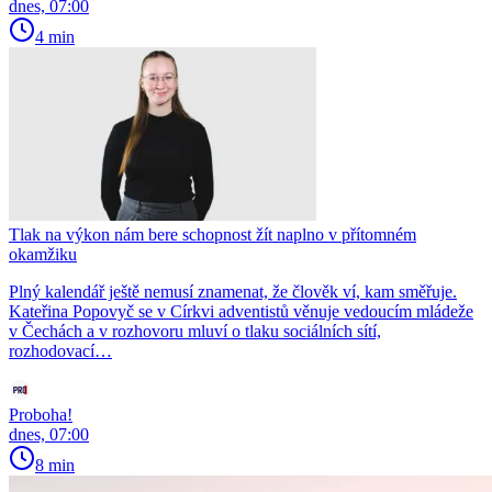
dnes, 07:00
4 min
Tlak na výkon nám bere schopnost žít naplno v přítomném
okamžiku
Plný kalendář ještě nemusí znamenat, že člověk ví, kam směřuje.
Kateřina Popovyč se v Církvi adventistů věnuje vedoucím mládeže
v Čechách a v rozhovoru mluví o tlaku sociálních sítí,
rozhodovací…
Proboha!
dnes, 07:00
8 min