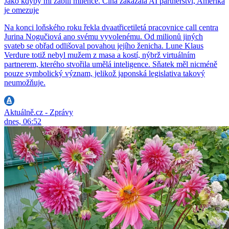
Jako kdyby mi zabili milence. Čína zakázala AI partnerství, Amerika
je omezuje
Na konci loňského roku řekla dvaatřicetiletá pracovnice call centra
Jurina Nogučiová ano svému vyvolenému. Od milionů jiných
svateb se obřad odlišoval povahou jejího ženicha. Lune Klaus
Verdure totiž nebyl mužem z masa a kostí, nýbrž virtuálním
partnerem, kterého stvořila umělá inteligence. Sňatek měl nicméně
pouze symbolický význam, jelikož japonská legislativa takový
neumožňuje.
Aktuálně.cz - Zprávy
dnes, 06:52