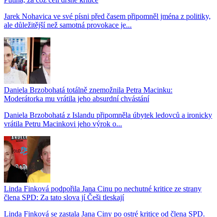
Jarek Nohavica ve své písni před časem připomněl jména z politiky,
ale důležitější než samotná provokace je...
Daniela Brzobohatá totálně znemožnila Petra Macinku:
Moderátorka mu vrátila jeho absurdní chvástání
Daniela Brzobohatá z Islandu připomněla úbytek ledovců a ironicky
vrátila Petru Macinkovi jeho výrok o...
Linda Finková podpořila Jana Cinu po nechutné kritice ze strany
člena SPD: Za tato slova jí Češi tleskají
Linda Finková se zastala Jana Ciny po ostré kritice od člena SPD.