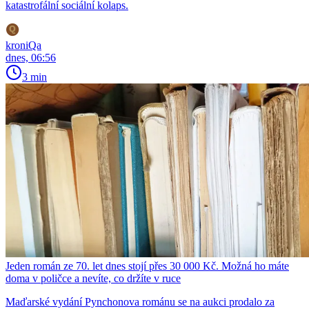
katastrofální sociální kolaps.
kroniQa
dnes, 06:56
3 min
Jeden román ze 70. let dnes stojí přes 30 000 Kč. Možná ho máte
doma v poličce a nevíte, co držíte v ruce
Maďarské vydání Pynchonova románu se na aukci prodalo za