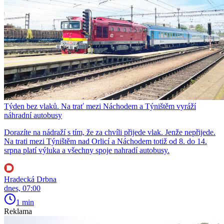
Týden bez vlaků. Na trať mezi Náchodem a Týništěm vyráží
náhradní autobusy
Dorazíte na nádraží s tím, že za chvíli přijede vlak. Jenže nepřijede.
Na trati mezi Týništěm nad Orlicí a Náchodem totiž od 8. do 14.
srpna platí výluka a všechny spoje nahradí autobusy.
Hradecká Drbna
dnes, 07:00
1 min
Reklama