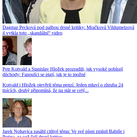
Dagmar Pecková pod palbou drsné kritiky: Mračková Vildumetzová
jí vytkla toto „skandální“ video
Petr Kotvald a Stanislav Hložek prozradili, jak vysoké pobírají
důchody: Fanoušci se ptají, jak je to možné
Kotvald i Hložek otevřeli téma penzí. Jeden mluví o zhruba 24
tisících, druhý připomíná, že na stát se celý...
Jarek Nohavica zasáhl citlivé téma: Ve své písni zmínil Babiše i
Putina, za což čelí drsné kritice