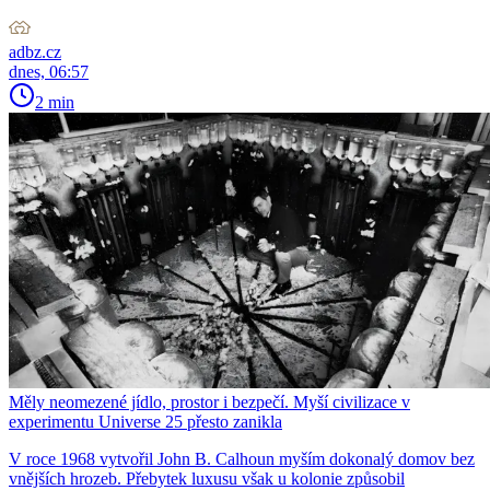
adbz.cz
dnes, 06:57
2 min
Měly neomezené jídlo, prostor i bezpečí. Myší civilizace v
experimentu Universe 25 přesto zanikla
V roce 1968 vytvořil John B. Calhoun myším dokonalý domov bez
vnějších hrozeb. Přebytek luxusu však u kolonie způsobil