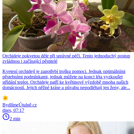
Orchideje pokvetou déle při správné péči. Tento jednoduchý postup
zvládnou i začínající pěstitelé
Kvetení orchidejí je zapotřebí trošku pomoci. Jednak optimálními
pěstebními podmínkami, jednak můžete na konci léta vyzkoušet
střídání teplot. Orchideje patří ke květinové výzdobě mnoha našich
domácností. Jejich něžné kráse a půvabu nepodléhají jen ženy, ale...
BydlímeÚtulně.cz
dnes, 07:17
2 min