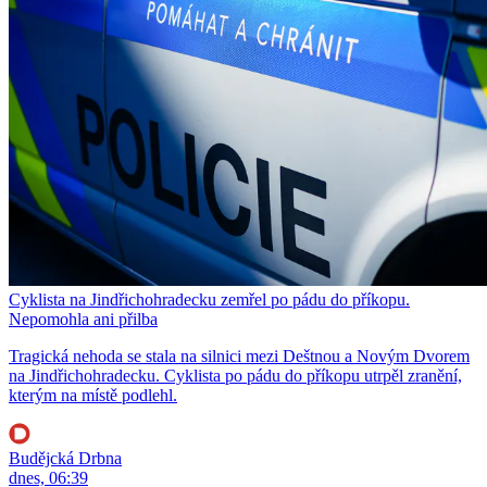
Cyklista na Jindřichohradecku zemřel po pádu do příkopu.
Nepomohla ani přilba
Tragická nehoda se stala na silnici mezi Deštnou a Novým Dvorem
na Jindřichohradecku. Cyklista po pádu do příkopu utrpěl zranění,
kterým na místě podlehl.
Budějcká Drbna
dnes, 06:39