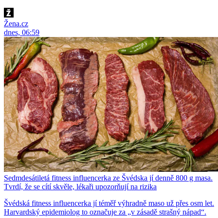
Žena.cz
dnes, 06:59
Sedmdesátiletá fitness influencerka ze Švédska jí denně 800 g masa.
Tvrdí, že se cítí skvěle, lékaři upozorňují na rizika
Švédská fitness influencerka jí téměř výhradně maso už přes osm let.
Harvardský epidemiolog to označuje za „v zásadě strašný nápad“.