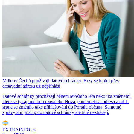
Miliony Čechů používají datové schránky. Brzy se k nim přes
dosavadní adresu už nepřihlásí
Datové schránky procházejí během letošního léta několika změnami,
které se týkají milionů uživatelů. Nová je internetová adresa a od 1.
srpna se změnilo také přihlašování do Portálu občana. Samotné
zprávy ani přístup do datové schránky ale lidé neztrácejí.
EXTRAINFO.cz