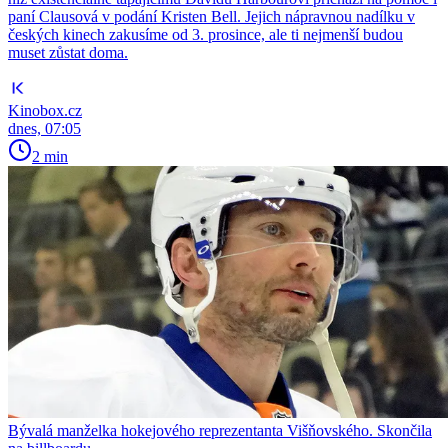
paní Clausová v podání Kristen Bell. Jejich nápravnou nadílku v
českých kinech zakusíme od 3. prosince, ale ti nejmenší budou
muset zůstat doma.
Kinobox.cz
dnes, 07:05
2 min
Bývalá manželka hokejového reprezentanta Višňovského. Skončila