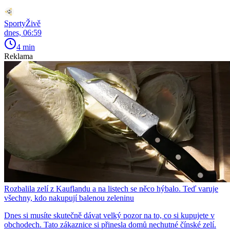
SportyŽivě
dnes, 06:59
4 min
Reklama
Rozbalila zelí z Kauflandu a na listech se něco hýbalo. Teď varuje
všechny, kdo nakupují balenou zeleninu
Dnes si musíte skutečně dávat velký pozor na to, co si kupujete v
obchodech. Tato zákaznice si přinesla domů nechutné čínské zelí.