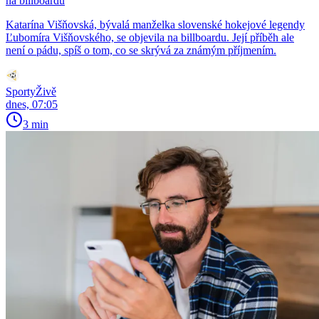
na billboardu
Katarína Višňovská, bývalá manželka slovenské hokejové legendy
Ľubomíra Višňovského, se objevila na billboardu. Její příběh ale
není o pádu, spíš o tom, co se skrývá za známým příjmením.
SportyŽivě
dnes, 07:05
3 min