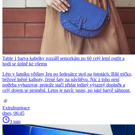
Tahle 1 barva kabelky rozzáří seniorkám po 60 celý letní outfit a
hodí se úplně ke všemu
Léto v šatníku většiny žen po šedesátce stojí na jistotách. Bílé tričko,
béžové lněné kalhoty, černé šaty na návštěvu. Nic z toho není
potřeba vyhazovat, protože stačí přidat jediný výrazný doplněk a
celý dojem se promění. Letos je navíc jasno, po jaké barvě sáhnout.
ExtraInspirace
dnes, 06:45
3 min