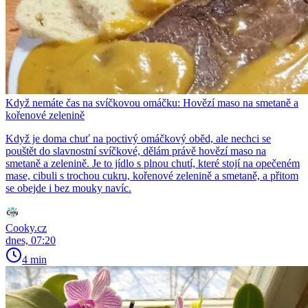
Když nemáte čas na svíčkovou omáčku: Hovězí maso na smetaně a
kořenové zelenině
Když je doma chuť na poctivý omáčkový oběd, ale nechci se
pouštět do slavnostní svíčkové, dělám právě hovězí maso na
smetaně a zelenině. Je to jídlo s plnou chutí, které stojí na opečeném
mase, cibuli s trochou cukru, kořenové zelenině a smetaně, a přitom
se obejde i bez mouky navíc.
Cooky.cz
dnes, 07:20
4 min