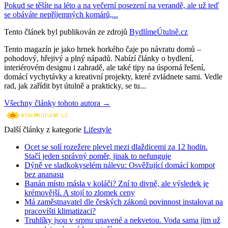
Pokud se těšíte na léto a na večerní posezení na verandě, ale už teď
se obáváte nepříjemných komárů,...
Tento článek byl publikován ze zdrojů
BydlímeÚtulně.cz
Tento magazín je jako hrnek horkého čaje po návratu domů –
pohodový, hřejivý a plný nápadů. Nabízí články o bydlení,
interiérovém designu i zahradě, ale také tipy na úsporná řešení,
domácí vychytávky a kreativní projekty, které zvládnete sami. Vedle
rad, jak zařídit byt útulně a prakticky, se tu...
Všechny články tohoto autora →
Další články z kategorie
Lifestyle
Ocet se solí rozežere plevel mezi dlaždicemi za 12 hodin.
Stačí jeden správný poměr, jinak to nefunguje
Dýně ve sladkokyselém nálevu: Osvěžující domácí kompot
bez ananasu
Banán místo másla v koláči? Zní to divně, ale výsledek je
krémovější. A stojí to zlomek ceny
Má zaměstnavatel dle českých zákonů povinnost instalovat na
pracovišti klimatizaci?
Truhlíky jsou v srpnu unavené a nekvetou. Voda sama jim už