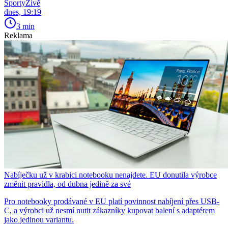
SportyŽivě
dnes, 19:19
3 min
Reklama
Nabíječku už v krabici notebooku nenajdete. EU donutila výrobce
změnit pravidla, od dubna jedině za své
Pro notebooky prodávané v EU platí povinnost nabíjení přes USB-
C, a výrobci už nesmí nutit zákazníky kupovat balení s adaptérem
jako jedinou variantu.