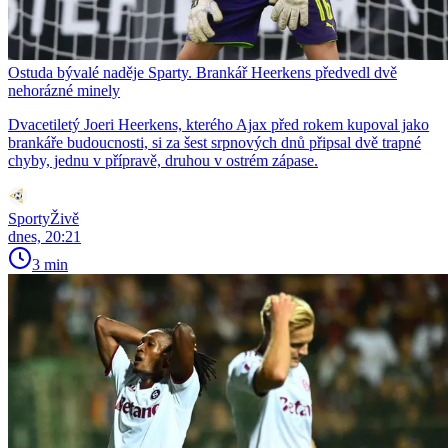
Ostuda bývalé naděje Sparty. Brankář Heerkens předvedl dvě
nehorázné minely
Dvacetiletý Joeri Heerkens, kterého Ajax před rokem kupoval jako
brankáře budoucnosti, si za šest srpnových dnů připsal dvě trapné
chyby, jednu v přípravě, druhou v ostrém zápase.
SportyŽivě
dnes, 20:21
3 min