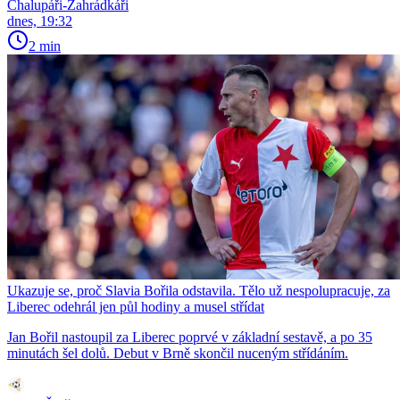
Chalupáři-Zahrádkáři
dnes, 19:32
2 min
Ukazuje se, proč Slavia Bořila odstavila. Tělo už nespolupracuje, za
Liberec odehrál jen půl hodiny a musel střídat
Jan Bořil nastoupil za Liberec poprvé v základní sestavě, a po 35
minutách šel dolů. Debut v Brně skončil nuceným střídáním.