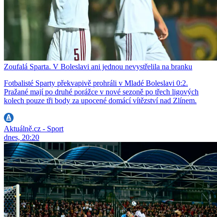
Zoufalá Sparta. V Boleslavi ani jednou nevystřelila na branku
Fotbalisté Sparty překvapivě prohráli v Mladé Boleslavi 0:2.
Pražané mají po druhé porážce v nové sezoně po třech ligových
kolech pouze tři body za upocené domácí vítězství nad Zlínem.
Aktuálně.cz - Sport
dnes, 20:20