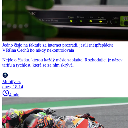
Jedno číslo na faktuře za internet prozradí, jestli (ne)přeplácíte.
Většina Čechů ho nikdy nekontrolovala
Nejde o částku, kterou každý měsíc zaplatíte. Rozhodující je název
tarifu a rychlost, která se za ním skrývá.
Mobify.cz
dnes, 18:14
4 min