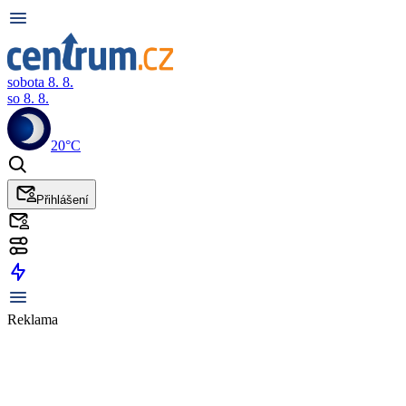
sobota 8. 8.
so 8. 8.
20°C
Přihlášení
Reklama