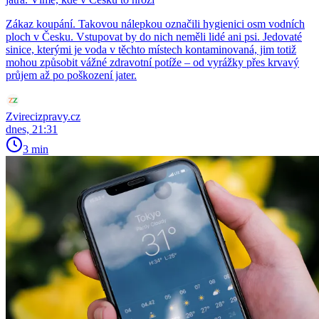
Zákaz koupání. Takovou nálepkou označili hygienici osm vodních
ploch v Česku. Vstupovat by do nich neměli lidé ani psi. Jedovaté
sinice, kterými je voda v těchto místech kontaminovaná, jim totiž
mohou způsobit vážné zdravotní potíže – od vyrážky přes krvavý
průjem až po poškození jater.
Zvirecizpravy.cz
dnes, 21:31
3 min