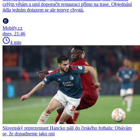
celým větám a umí doporučit restauraci přímo na trase. Objednání
jídla jedním dotazem se ale teprve chystá.
Mobify.cz
dnes, 21:46
4 min
Slovenský reprezentant Hancko pálí do českého fotbalu: Obávám
se, že dopadneme jako oni