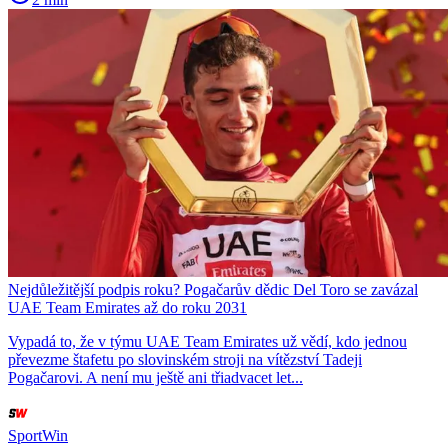
Nejdůležitější podpis roku? Pogačarův dědic Del Toro se zavázal
UAE Team Emirates až do roku 2031
Vypadá to, že v týmu UAE Team Emirates už vědí, kdo jednou
převezme štafetu po slovinském stroji na vítězství Tadeji
Pogačarovi. A není mu ještě ani třiadvacet let...
SportWin