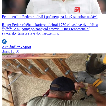
Fenomenální Federer udivil i počinem, za který se pohár nedává
Roger Federer během kariéry odehrál 1750 zápasů ve dvouhře a
čtyřhře. Ani jediný po zahájení nevzdal. Dnes fenomenální
švýcarský tenista slaví 45. narozeniny.
Aktuálně.cz - Sport
dnes, 18:50