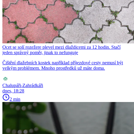
Ocet se solí rozežere plevel mezi dlaždicemi za 12 hodin. Stačí
jeden správný poměr, jinak to nefunguje
Čištění dlažebních kostek například příjezdové cesty nemusí být
velkým problémem. Mnoho prostředků už máte doma.
Chalupáři-Zahrádkáři
dnes, 18:28
2 min