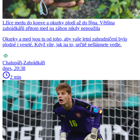
Lžíce medu do konve a okurky plodí až do října. Většina
zahrádkářů přitom med na záhon nikdy nepoužila
Okurky a med jsou tu od toho, aby vaše letní zahradničení bylo
plodné i veselé. Když víte, jak na to, určitě nešlápnete vedle.
Chalupáři-Zahrádkáři
dnes, 20:38
2 min