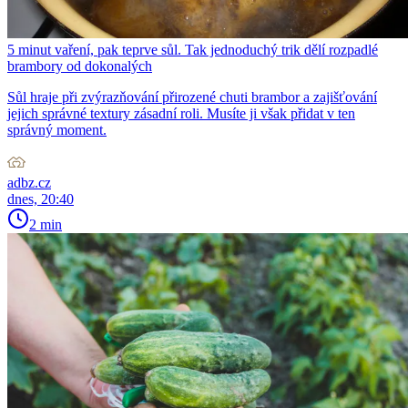
5 minut vaření, pak teprve sůl. Tak jednoduchý trik dělí rozpadlé
brambory od dokonalých
Sůl hraje při zvýrazňování přirozené chuti brambor a zajišťování
jejich správné textury zásadní roli. Musíte ji však přidat v ten
správný moment.
adbz.cz
dnes, 20:40
2 min