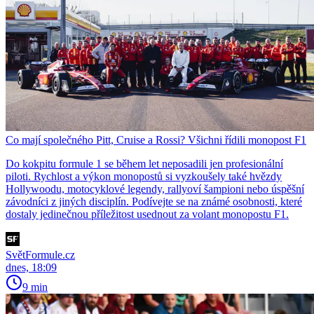
Co mají společného Pitt, Cruise a Rossi? Všichni řídili monopost F1
Do kokpitu formule 1 se během let neposadili jen profesionální
piloti. Rychlost a výkon monopostů si vyzkoušely také hvězdy
Hollywoodu, motocyklové legendy, rallyoví šampioni nebo úspěšní
závodníci z jiných disciplín. Podívejte se na známé osobnosti, které
dostaly jedinečnou příležitost usednout za volant monopostu F1.
SvětFormule.cz
dnes, 18:09
9 min