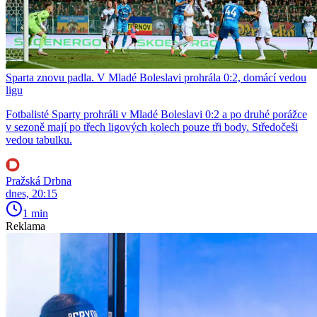
Sparta znovu padla. V Mladé Boleslavi prohrála 0:2, domácí vedou
ligu
Fotbalisté Sparty prohráli v Mladé Boleslavi 0:2 a po druhé porážce
v sezoně mají po třech ligových kolech pouze tři body. Středočeši
vedou tabulku.
Pražská Drbna
dnes, 20:15
1 min
Reklama