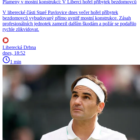
Plameny v mostní konstrukci: V Liberci hořel příbytek bezdomovců
V liberecké části Staré Pavlovice dnes večer hořel příbytek
bezdomovců vybudovaný přímo uvnitř mostní konstrukce. Zásah
profesionálních jednotek zamezil dalším škodám a požár se podařilo
rychle zlikvidovat.
Liberecká Drbna
dnes, 18:52
1 min