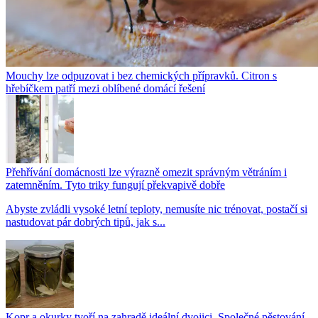
Mouchy lze odpuzovat i bez chemických přípravků. Citron s
hřebíčkem patří mezi oblíbené domácí řešení
Přehřívání domácnosti lze výrazně omezit správným větráním i
zatemněním. Tyto triky fungují překvapivě dobře
Abyste zvládli vysoké letní teploty, nemusíte nic trénovat, postačí si
nastudovat pár dobrých tipů, jak s...
Kopr a okurky tvoří na zahradě ideální dvojici. Společné pěstování