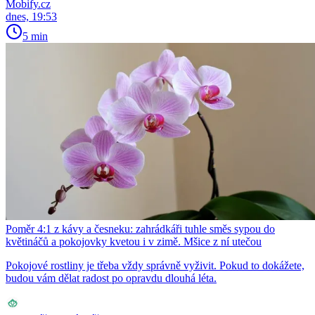
Mobify.cz
dnes, 19:53
5 min
Poměr 4:1 z kávy a česneku: zahrádkáři tuhle směs sypou do
květináčů a pokojovky kvetou i v zimě. Mšice z ní utečou
Pokojové rostliny je třeba vždy správně vyživit. Pokud to dokážete,
budou vám dělat radost po opravdu dlouhá léta.