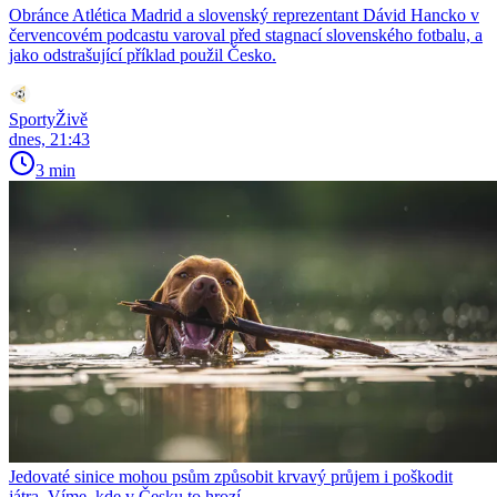
Obránce Atlética Madrid a slovenský reprezentant Dávid Hancko v
červencovém podcastu varoval před stagnací slovenského fotbalu, a
jako odstrašující příklad použil Česko.
SportyŽivě
dnes, 21:43
3 min
Jedovaté sinice mohou psům způsobit krvavý průjem i poškodit
játra. Víme, kde v Česku to hrozí