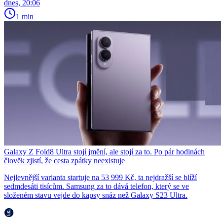
dnes, 20:06
1 min
Galaxy Z Fold8 Ultra stojí jmění, ale stojí za to. Po pár hodinách
člověk zjistí, že cesta zpátky neexistuje
Nejlevnější varianta startuje na 53 999 Kč, ta nejdražší se blíží
sedmdesáti tisícům. Samsung za to dává telefon, který se ve
složeném stavu vejde do kapsy snáz než Galaxy S23 Ultra.