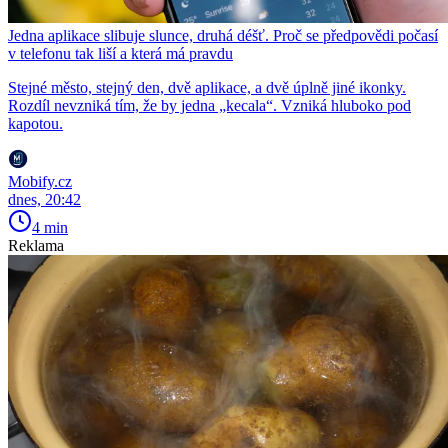
Jedna aplikace slibuje slunce, druhá déšť. Proč se předpovědi počasí
v telefonu tak liší a která má pravdu
Stejné město, stejný den, dvě aplikace, a dvě úplně jiné ikonky.
Rozdíl nevzniká tím, že by jedna „kecala“. Vzniká hluboko pod
kapotou.
Mobify.cz
dnes, 20:42
4 min
Reklama