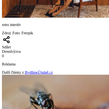
retro interiér
Zdroj
:
Foto: Freepik
Sdílet
Denní
výzva
0
Reklama
Další články z
BydlímeÚtulně.cz