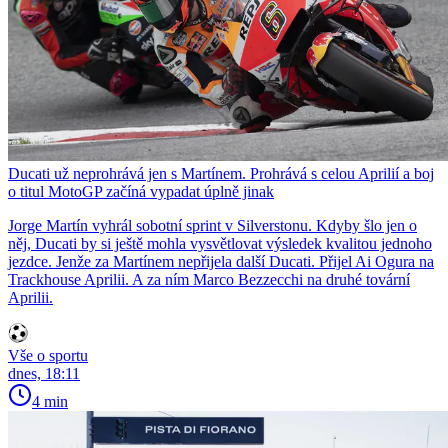
Ducati už neprohrává jen s Martínem. Prohrává s celou Aprilií a boj
o titul MotoGP začíná vypadat úplně jinak
Jorge Martín vyhrál sobotní sprint v Silverstonu. Kdyby šlo jen o
něj, Ducati by si ještě mohla vysvětlovat výsledek kvalitou jednoho
jezdce. Jenže za Martínem nepřijela další Ducati. Přijel Ai Ogura na
Trackhouse Aprilii. A za ním Marco Bezzecchi na druhé tovární
Aprilii.
Vše o sportu
dnes, 18:11
4 min