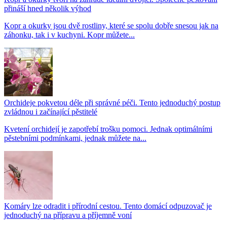
přináší hned několik výhod
Kopr a okurky jsou dvě rostliny, které se spolu dobře snesou jak na
záhonku, tak i v kuchyni. Kopr můžete...
Orchideje pokvetou déle při správné péči. Tento jednoduchý postup
zvládnou i začínající pěstitelé
Kvetení orchidejí je zapotřebí trošku pomoci. Jednak optimálními
pěstebními podmínkami, jednak můžete na...
Komáry lze odradit i přírodní cestou. Tento domácí odpuzovač je
jednoduchý na přípravu a příjemně voní