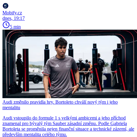
Mobify.cz
dnes, 19:17
5 min
Audi změnilo pravidla hry. Bortoleto chválí nový tým i jeho
mentalitu
Audi vstoupilo do formule 1 s velkými ambicemi a jeho příchod
znamenal pro bývalý tým Sauber zásadní změnu. Podle Gabriela
Bortoleta se proměnila nejen finanční situace a technické zázemí, ale
především mentalita celého týmu.