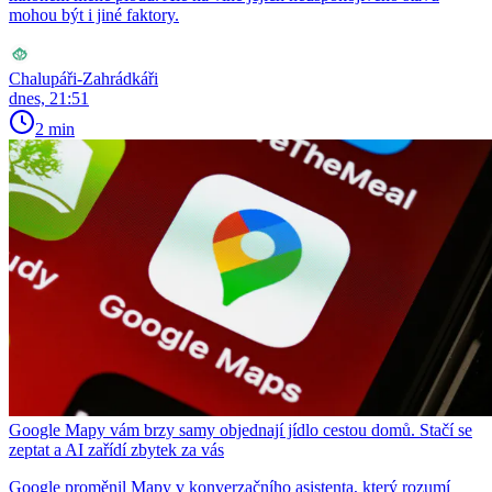
mohou být i jiné faktory.
Chalupáři-Zahrádkáři
dnes, 21:51
2 min
Google Mapy vám brzy samy objednají jídlo cestou domů. Stačí se
zeptat a AI zařídí zbytek za vás
Google proměnil Mapy v konverzačního asistenta, který rozumí