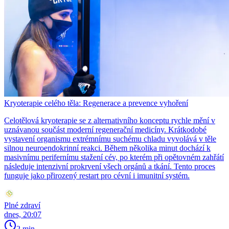
Kryoterapie celého těla: Regenerace a prevence vyhoření
Celotělová kryoterapie se z alternativního konceptu rychle mění v
uznávanou součást moderní regenerační medicíny. Krátkodobé
vystavení organismu extrémnímu suchému chladu vyvolává v těle
silnou neuroendokrinní reakci. Během několika minut dochází k
masivnímu perifernímu stažení cév, po kterém při opětovném zahřátí
následuje intenzivní prokrvení všech orgánů a tkání. Tento proces
funguje jako přirozený restart pro cévní i imunitní systém.
Plné zdraví
dnes, 20:07
2 min