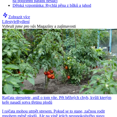
na podzimní parádu nestačí
Dětská vzpomínka: Rychlá pěna z bílků a jahod
Zobrazit více
Lifestyle
Bydlení
Vybrali jsme pro vás
Magazíny a zajímavosti
Rajčata stresujete, aniž o tom víte. Pět běžných chyb, kvůli kterým
keře nasadí sotva třetinu plodů
I rajčata mohou utrpět stresem. Pokud se to stane, začnou rodit
mnohem méně plodů. Ale na vině jejich neuspokojivého stavu