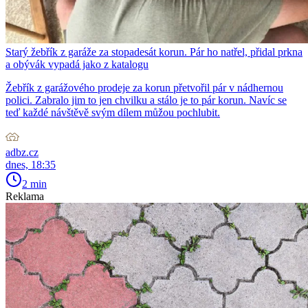
Starý žebřík z garáže za stopadesát korun. Pár ho natřel, přidal prkna
a obývák vypadá jako z katalogu
Žebřík z garážového prodeje za korun přetvořil pár v nádhernou
polici. Zabralo jim to jen chvilku a stálo je to pár korun. Navíc se
teď každé návštěvě svým dílem můžou pochlubit.
adbz.cz
dnes, 18:35
2 min
Reklama