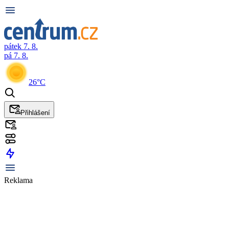
pátek 7. 8.
pá 7. 8.
26°C
Přihlášení
Reklama