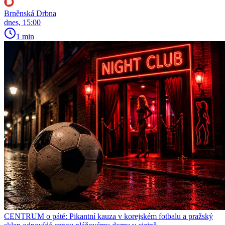
Brněnská Drbna
dnes, 15:00
1 min
CENTRUM o páté: Pikantní kauza v korejském fotbalu a pražský