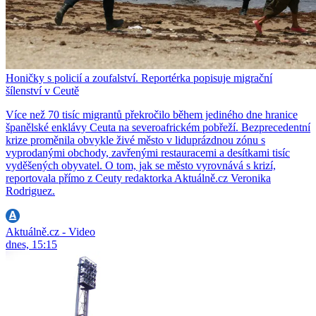
Honičky s policií a zoufalství. Reportérka popisuje migrační
šílenství v Ceutě
Více než 70 tisíc migrantů překročilo během jediného dne hranice
španělské enklávy Ceuta na severoafrickém pobřeží. Bezprecedentní
krize proměnila obvykle živé město v liduprázdnou zónu s
vyprodanými obchody, zavřenými restauracemi a desítkami tisíc
vyděšených obyvatel. O tom, jak se město vyrovnává s krizí,
reportovala přímo z Ceuty redaktorka Aktuálně.cz Veronika
Rodriguez.
Aktuálně.cz - Video
dnes, 15:15