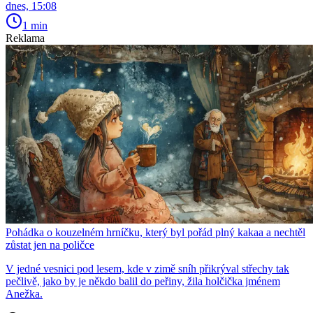
dnes, 15:08
1 min
Reklama
Pohádka o kouzelném hrníčku, který byl pořád plný kakaa a nechtěl
zůstat jen na poličce
V jedné vesnici pod lesem, kde v zimě sníh přikrýval střechy tak
pečlivě, jako by je někdo balil do peřiny, žila holčička jménem
Anežka.