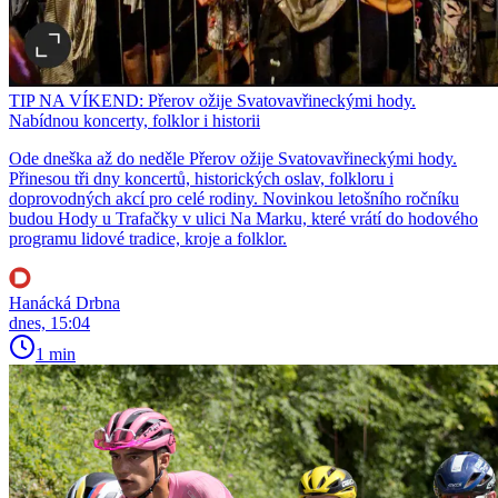
TIP NA VÍKEND: Přerov ožije Svatovavřineckými hody.
Nabídnou koncerty, folklor i historii
Ode dneška až do neděle Přerov ožije Svatovavřineckými hody.
Přinesou tři dny koncertů, historických oslav, folkloru i
doprovodných akcí pro celé rodiny. Novinkou letošního ročníku
budou Hody u Trafačky v ulici Na Marku, které vrátí do hodového
programu lidové tradice, kroje a folklor.
Hanácká Drbna
dnes, 15:04
1 min