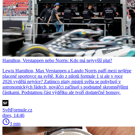
Hamilton, Verstappen nebo Norris: Kdo má nejvyšší plat?
Lewis Hamilton, Max Verstappen a Lando Norris patří mezi nejlépe
placené sportovce na světě. Kdo z pilotů formule 1 si ale v roce
2026 vydělá nejvíce? Zatímco platy mistrů světa se pohybují v
astronomických řádech, nováčci začínají s podstatně skromnějšími
částkami. Podstatnou část výdělku ale tvoří dodatečné bonusy.
SvětFormule.cz
dnes, 14:46
3 min