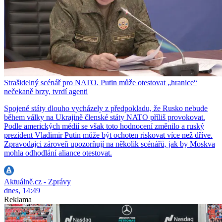
Strašidelný scénář pro NATO. Putin může otestovat „hranice“
nečekaně brzy, tvrdí agenti
Spojené státy dlouho vycházely z předpokladu, že Rusko nebude
během války na Ukrajině členské státy NATO příliš provokovat.
Podle amerických médií se však toto hodnocení změnilo a ruský
prezident Vladimir Putin může být ochoten riskovat více než dříve.
Zpravodajci zároveň upozorňují na několik scénářů, jak by Moskva
mohla odhodlání aliance otestovat.
Aktuálně.cz - Zprávy
dnes, 14:49
Reklama