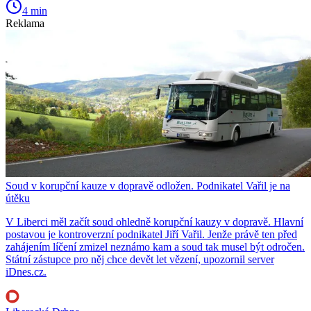
4 min
Reklama
Soud v korupční kauze v dopravě odložen. Podnikatel Vařil je na
útěku
V Liberci měl začít soud ohledně korupční kauzy v dopravě. Hlavní
postavou je kontroverzní podnikatel Jiří Vařil. Jenže právě ten před
zahájením líčení zmizel neznámo kam a soud tak musel být odročen.
Státní zástupce pro něj chce devět let vězení, upozornil server
iDnes.cz.