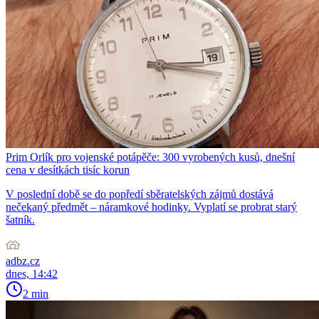
Prim Orlík pro vojenské potápěče: 300 vyrobených kusů, dnešní
cena v desítkách tisíc korun
V poslední době se do popředí sběratelských zájmů dostává
nečekaný předmět – náramkové hodinky. Vyplatí se probrat starý
šatník.
adbz.cz
dnes, 14:42
2 min