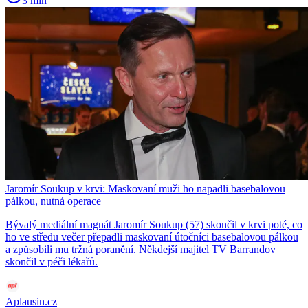
3 min
Jaromír Soukup v krvi: Maskovaní muži ho napadli basebalovou
pálkou, nutná operace
Bývalý mediální magnát Jaromír Soukup (57) skončil v krvi poté, co
ho ve středu večer přepadli maskovaní útočníci basebalovou pálkou
a způsobili mu tržná poranění. Někdejší majitel TV Barrandov
skončil v péči lékařů.
Aplausin.cz