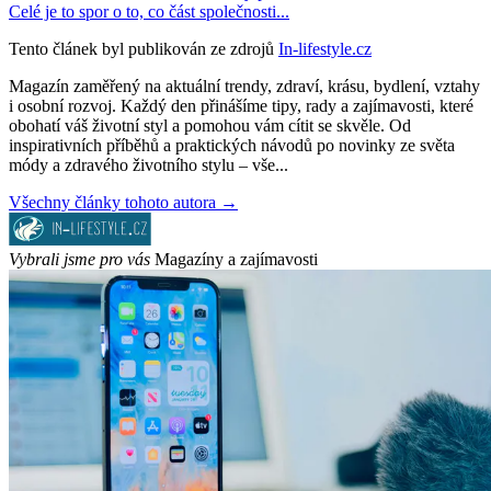
Celé je to spor o to, co část společnosti...
Tento článek byl publikován ze zdrojů
In-lifestyle.cz
Magazín zaměřený na aktuální trendy, zdraví, krásu, bydlení, vztahy
i osobní rozvoj. Každý den přinášíme tipy, rady a zajímavosti, které
obohatí váš životní styl a pomohou vám cítit se skvěle. Od
inspirativních příběhů a praktických návodů po novinky ze světa
módy a zdravého životního stylu – vše...
Všechny články tohoto autora →
Vybrali jsme pro vás
Magazíny a zajímavosti