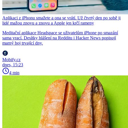
Aplikaci z iPhonu smažete a ona se vrátí. Už čtvrtý den po sobě ji
lidé mažou znovu a znovu a Apple jen krčí rameny
Meditační aplikace Headspace se uživatelům iPhone po smazání
sama vrací. Desítky hlášení na Redditu i Hacker News popisují
marný boj trvající dny.
Mobify.cz
dnes, 15:23
4 min