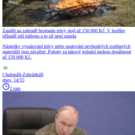
Zapálit na zahradě hromadu trávy stojí až 150 000 Kč. V horším
případě půl milionu a to už není sranda
Následky vypalování trávy nebo spalování nevhodných rostlinných
materiálů jsou závažné. Pokuty za takové jednání mohou dosáhnout
až 150 000 Kč.
Chalupáři-Zahrádkáři
dnes, 14:55
2 min