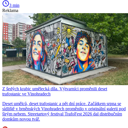
3 min
Reklama
Z šedých krabic umělecká díla. Výtvarníci proměnili deset
trafostanic ve Vinohradech
Deset umělců, deset trafostanic a pět dní práce. Začátkem srpna se
sídliště v brněnských Vinohradech proměnilo v originální galerii pod
širým nebem. Streetartový festival TrafoFest 2026 dal distribučním
domkům novou tvář.