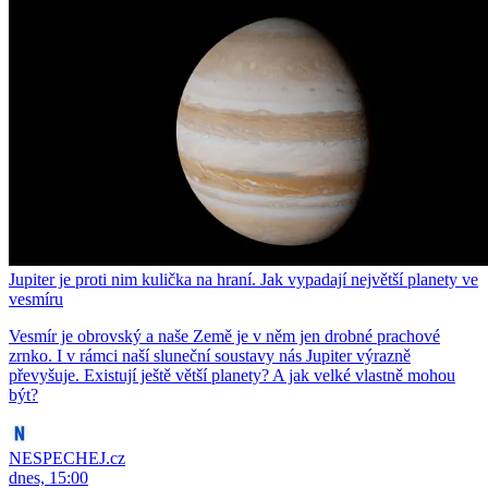
Jupiter je proti nim kulička na hraní. Jak vypadají největší planety ve
vesmíru
Vesmír je obrovský a naše Země je v něm jen drobné prachové
zrnko. I v rámci naší sluneční soustavy nás Jupiter výrazně
převyšuje. Existují ještě větší planety? A jak velké vlastně mohou
být?
NESPECHEJ.cz
dnes, 15:00