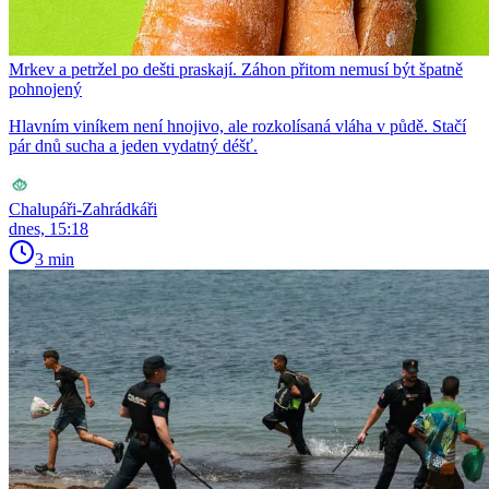
Mrkev a petržel po dešti praskají. Záhon přitom nemusí být špatně
pohnojený
Hlavním viníkem není hnojivo, ale rozkolísaná vláha v půdě. Stačí
pár dnů sucha a jeden vydatný déšť.
Chalupáři-Zahrádkáři
dnes, 15:18
3 min