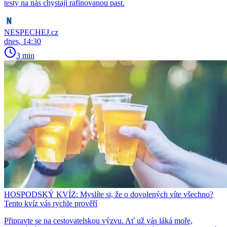
testy na nás chystají rafinovanou past.
NESPECHEJ.cz
dnes, 14:30
3 min
HOSPODSKÝ KVÍZ: Myslíte si, že o dovolených víte všechno?
Tento kvíz vás rychle prověří
Připravte se na cestovatelskou výzvu. Ať už vás láká moře,