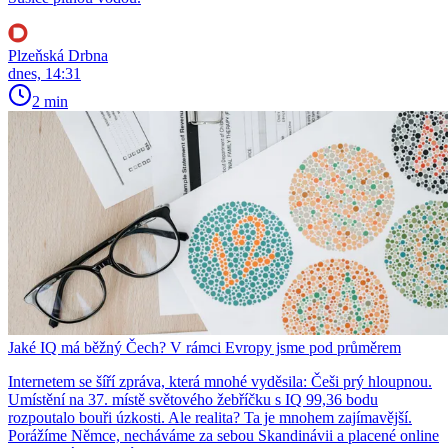
Plzeňská Drbna
dnes, 14:31
2 min
Jaké IQ má běžný Čech? V rámci Evropy jsme pod průměrem
Internetem se šíří zpráva, která mnohé vyděsila: Češi prý hloupnou.
Umístění na 37. místě světového žebříčku s IQ 99,36 bodu
rozpoutalo bouři úzkosti. Ale realita? Ta je mnohem zajímavější.
Porážíme Němce, necháváme za sebou Skandinávii a placené online