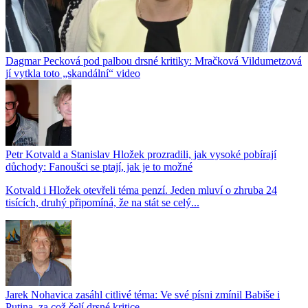
Dagmar Pecková pod palbou drsné kritiky: Mračková Vildumetzová
jí vytkla toto „skandální“ video
Petr Kotvald a Stanislav Hložek prozradili, jak vysoké pobírají
důchody: Fanoušci se ptají, jak je to možné
Kotvald i Hložek otevřeli téma penzí. Jeden mluví o zhruba 24
tisících, druhý připomíná, že na stát se celý...
Jarek Nohavica zasáhl citlivé téma: Ve své písni zmínil Babiše i
Putina, za což čelí drsné kritice