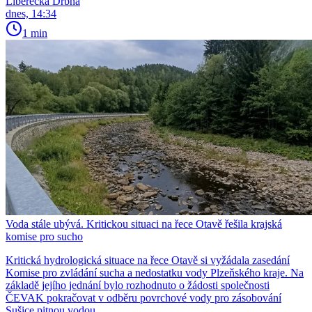
Liberecká Drbna
dnes, 14:34
1 min
Voda stále ubývá. Kritickou situaci na řece Otavě řešila krajská
komise pro sucho
Kritická hydrologická situace na řece Otavě si vyžádala zasedání
Komise pro zvládání sucha a nedostatku vody Plzeňského kraje. Na
základě jejího jednání bylo rozhodnuto o žádosti společnosti
ČEVAK pokračovat v odběru povrchové vody pro zásobování
Sušice pitnou vodou.