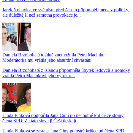
Jarek Nohavica ve své písni před časem připomněl jména z politiky,
ale důležitější než samotná provokace je...
Daniela Brzobohatá totálně znemožnila Petra Macinku:
Moderátorka mu vrátila jeho absurdní chvástání
Daniela Brzobohatá z Islandu připomněla úbytek ledovců a ironicky
vrátila Petru Macinkovi jeho výrok o...
Linda Finková podpořila Jana Cinu po nechutné kritice ze strany
člena SPD: Za tato slova jí Češi tleskají
Linda Finková se zastala Jana Ciny po ostré kritice od člena SPD.