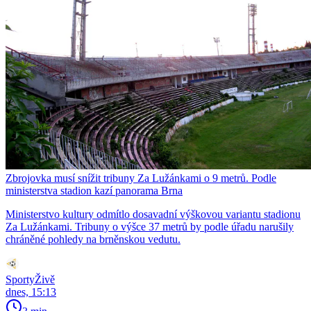
Zbrojovka musí snížit tribuny Za Lužánkami o 9 metrů. Podle
ministerstva stadion kazí panorama Brna
Ministerstvo kultury odmítlo dosavadní výškovou variantu stadionu
Za Lužánkami. Tribuny o výšce 37 metrů by podle úřadu narušily
chráněné pohledy na brněnskou vedutu.
SportyŽivě
dnes, 15:13