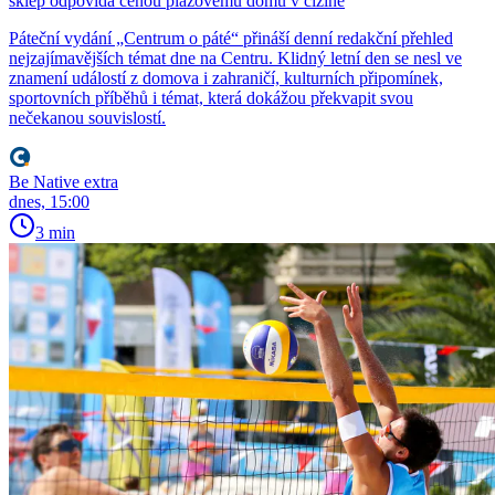
sklep odpovídá cenou plážovému domu v cizině
Páteční vydání „Centrum o páté“ přináší denní redakční přehled
nejzajímavějších témat dne na Centru. Klidný letní den se nesl ve
znamení událostí z domova i zahraničí, kulturních připomínek,
sportovních příběhů i témat, která dokážou překvapit svou
nečekanou souvislostí.
Be Native extra
dnes, 15:00
3 min