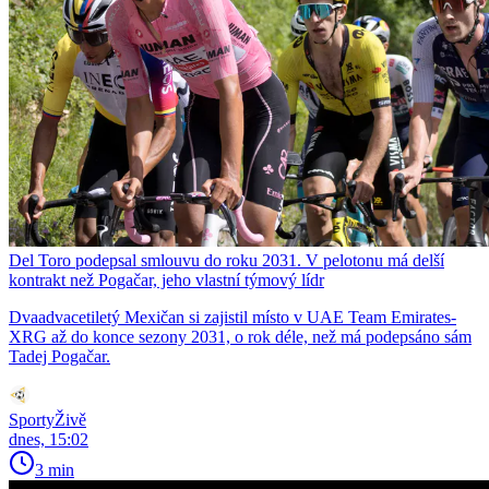
Del Toro podepsal smlouvu do roku 2031. V pelotonu má delší
kontrakt než Pogačar, jeho vlastní týmový lídr
Dvaadvacetiletý Mexičan si zajistil místo v UAE Team Emirates-
XRG až do konce sezony 2031, o rok déle, než má podepsáno sám
Tadej Pogačar.
SportyŽivě
dnes, 15:02
3 min