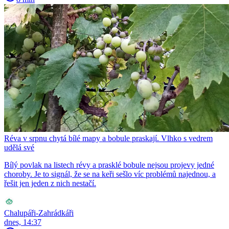
Réva v srpnu chytá bílé mapy a bobule praskají. Vlhko s vedrem
udělá své
Bílý povlak na listech révy a prasklé bobule nejsou projevy jedné
choroby. Je to signál, že se na keři sešlo víc problémů najednou, a
řešit jen jeden z nich nestačí.
Chalupáři-Zahrádkáři
dnes, 14:37