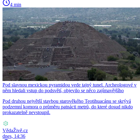
4 min
Pod slavnou mexickou pyramidou vede tajný tunel. Archeologové v
něm hledali vstup do podsvětí, objevilo se něco zajímavějšího
Pod druhou největší stavbou starověkého Teotihuacánu se skrývá
podzemní komora o průměru patnácti metrů, do které dosud nikdo
prokazatelně nevstoupil.
VědaŽivě.cz
dnes, 14:36