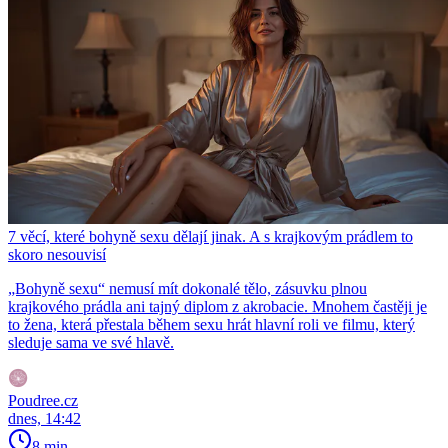
7 věcí, které bohyně sexu dělají jinak. A s krajkovým prádlem to
skoro nesouvisí
„Bohyně sexu“ nemusí mít dokonalé tělo, zásuvku plnou
krajkového prádla ani tajný diplom z akrobacie. Mnohem častěji je
to žena, která přestala během sexu hrát hlavní roli ve filmu, který
sleduje sama ve své hlavě.
Poudree.cz
dnes, 14:42
8 min