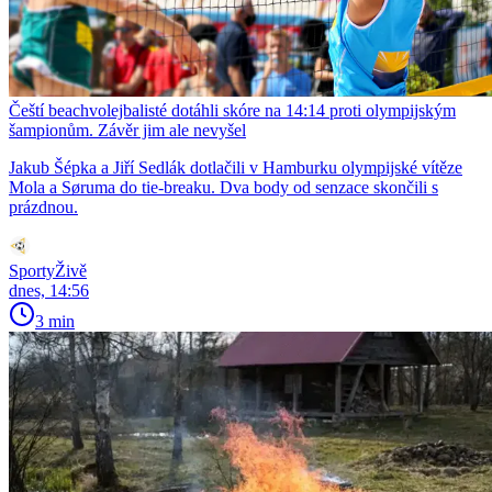
Čeští beachvolejbalisté dotáhli skóre na 14:14 proti olympijským
šampionům. Závěr jim ale nevyšel
Jakub Šépka a Jiří Sedlák dotlačili v Hamburku olympijské vítěze
Mola a Søruma do tie-breaku. Dva body od senzace skončili s
prázdnou.
SportyŽivě
dnes, 14:56
3 min