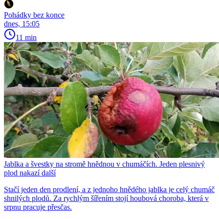
Pohádky bez konce
dnes, 15:05
11 min
Jablka a švestky na stromě hnědnou v chumáčích. Jeden plesnivý
plod nakazí další
Stačí jeden den prodlení, a z jednoho hnědého jablka je celý chumáč
shnilých plodů. Za rychlým šířením stojí houbová choroba, která v
srpnu pracuje přesčas.