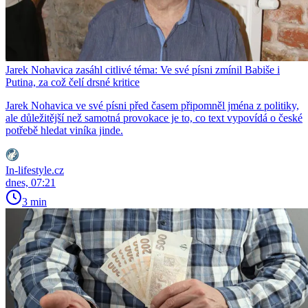
Jarek Nohavica zasáhl citlivé téma: Ve své písni zmínil Babiše i
Putina, za což čelí drsné kritice
Jarek Nohavica ve své písni před časem připomněl jména z politiky,
ale důležitější než samotná provokace je to, co text vypovídá o české
potřebě hledat viníka jinde.
In-lifestyle.cz
dnes, 07:21
3 min