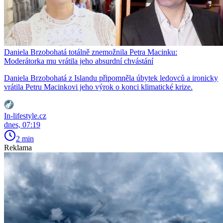
Daniela Brzobohatá totálně znemožnila Petra Macinku:
Moderátorka mu vrátila jeho absurdní chvástání
Daniela Brzobohatá z Islandu připomněla úbytek ledovců a ironicky
vrátila Petru Macinkovi jeho výrok o konci klimatické krize.
In-lifestyle.cz
dnes, 07:19
2 min
Reklama