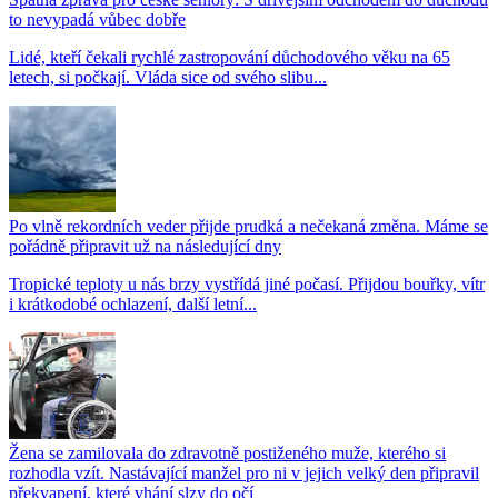
to nevypadá vůbec dobře
Lidé, kteří čekali rychlé zastropování důchodového věku na 65
letech, si počkají. Vláda sice od svého slibu...
Po vlně rekordních veder přijde prudká a nečekaná změna. Máme se
pořádně připravit už na následující dny
Tropické teploty u nás brzy vystřídá jiné počasí. Přijdou bouřky, vítr
i krátkodobé ochlazení, další letní...
Žena se zamilovala do zdravotně postiženého muže, kterého si
rozhodla vzít. Nastávající manžel pro ni v jejich velký den připravil
překvapení, které vhání slzy do očí