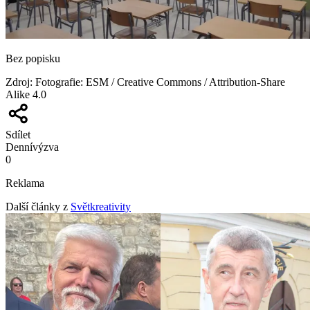
Bez popisku
Zdroj
:
Fotografie: ESM / Creative Commons / Attribution-Share
Alike 4.0
Sdílet
Denní
výzva
0
Reklama
Další články z
Světkreativity