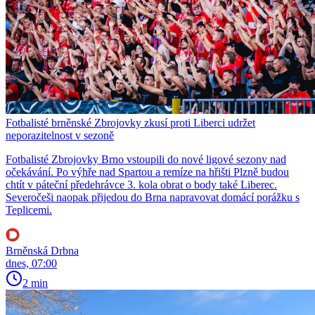
Fotbalisté brněnské Zbrojovky zkusí proti Liberci udržet
neporazitelnost v sezoně
Fotbalisté Zbrojovky Brno vstoupili do nové ligové sezony nad
očekávání. Po výhře nad Spartou a remíze na hřišti Plzně budou
chtít v páteční předehrávce 3. kola obrat o body také Liberec.
Severočeši naopak přijedou do Brna napravovat domácí porážku s
Teplicemi.
Brněnská Drbna
dnes, 07:00
2 min