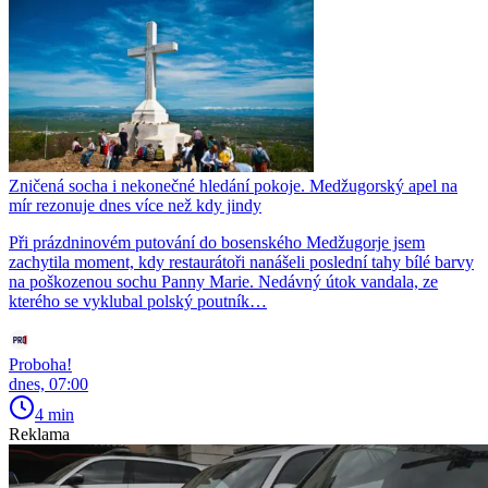
Zničená socha i nekonečné hledání pokoje. Medžugorský apel na
mír rezonuje dnes více než kdy jindy
Při prázdninovém putování do bosenského Medžugorje jsem
zachytila moment, kdy restaurátoři nanášeli poslední tahy bílé barvy
na poškozenou sochu Panny Marie. Nedávný útok vandala, ze
kterého se vyklubal polský poutník…
Proboha!
dnes, 07:00
4 min
Reklama