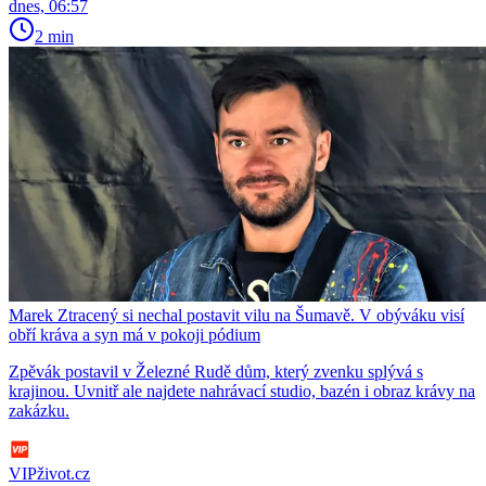
dnes, 06:57
2 min
Marek Ztracený si nechal postavit vilu na Šumavě. V obýváku visí
obří kráva a syn má v pokoji pódium
Zpěvák postavil v Železné Rudě dům, který zvenku splývá s
krajinou. Uvnitř ale najdete nahrávací studio, bazén i obraz krávy na
zakázku.
VIPživot.cz