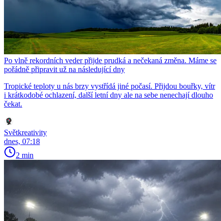
Po vlně rekordních veder přijde prudká a nečekaná změna. Máme se
pořádně připravit už na následující dny
Tropické teploty u nás brzy vystřídá jiné počasí. Přijdou bouřky, vítr
i krátkodobé ochlazení, další letní dny ale na sebe nenechají dlouho
čekat.
Světkreativity
dnes, 07:18
2 min