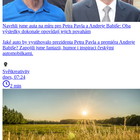
Navrhli jsme auta na míru pro Petra Pavla a Andreje Babiše: Oba
výsledky dokonale opovídají jejich povahám
Jaké auto by vystihovalo prezidenta Petra Pavla a premiéra Andreje
Babiše? Zapojili jsme fantazii, humor i inspiraci českými
automobilkami.
Světkreativity
dnes, 07:24
2 min