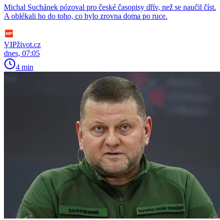
Michal Suchánek pózoval pro české časopisy dřív, než se naučil číst.
A oblékali ho do toho, co bylo zrovna doma po ruce.
VIPživot.cz
dnes, 07:05
4 min