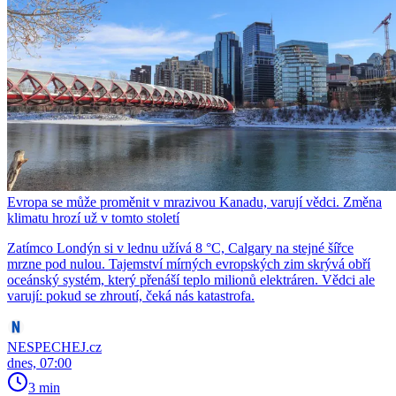
Evropa se může proměnit v mrazivou Kanadu, varují vědci. Změna
klimatu hrozí už v tomto století
Zatímco Londýn si v lednu užívá 8 °C, Calgary na stejné šířce
mrzne pod nulou. Tajemství mírných evropských zim skrývá obří
oceánský systém, který přenáší teplo milionů elektráren. Vědci ale
varují: pokud se zhroutí, čeká nás katastrofa.
NESPECHEJ.cz
dnes, 07:00
3 min