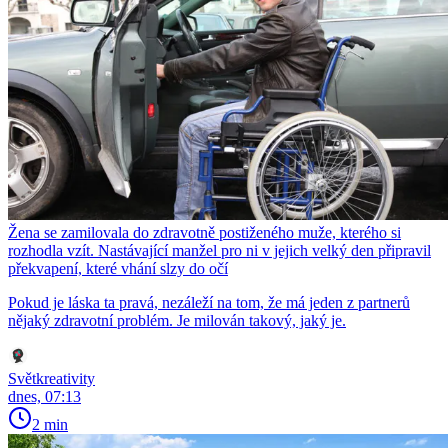
Žena se zamilovala do zdravotně postiženého muže, kterého si
rozhodla vzít. Nastávající manžel pro ni v jejich velký den připravil
překvapení, které vhání slzy do očí
Pokud je láska ta pravá, nezáleží na tom, že má jeden z partnerů
nějaký zdravotní problém. Je milován takový, jaký je.
Světkreativity
dnes, 07:13
2 min