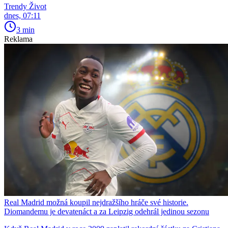
Trendy Život
dnes, 07:11
3 min
Reklama
Real Madrid možná koupil nejdražšího hráče své historie.
Diomandemu je devatenáct a za Leipzig odehrál jedinou sezonu