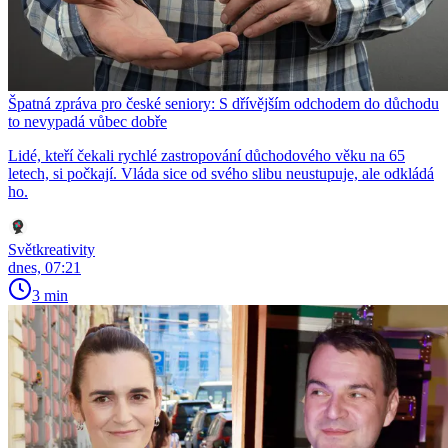
Špatná zpráva pro české seniory: S dřívějším odchodem do důchodu
to nevypadá vůbec dobře
Lidé, kteří čekali rychlé zastropování důchodového věku na 65
letech, si počkají. Vláda sice od svého slibu neustupuje, ale odkládá
ho.
Světkreativity
dnes, 07:21
3 min