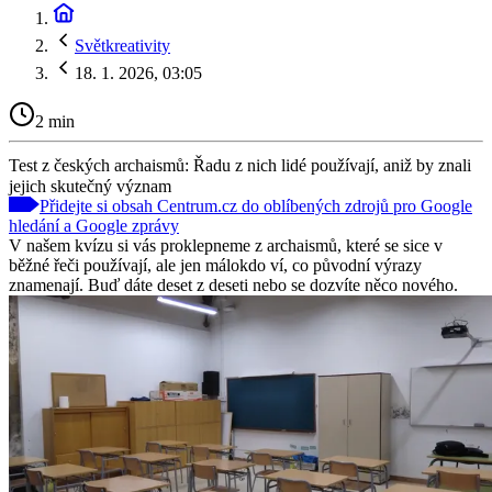
Světkreativity
18. 1. 2026, 03:05
2 min
Test z českých archaismů: Řadu z nich lidé používají, aniž by znali
jejich skutečný význam
Přidejte si obsah Centrum.cz do oblíbených zdrojů pro Google
hledání a Google zprávy
V našem kvízu si vás proklepneme z archaismů, které se sice v
běžné řeči používají, ale jen málokdo ví, co původní výrazy
znamenají. Buď dáte deset z deseti nebo se dozvíte něco nového.