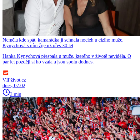
Neměla kde spát, kamarádka jí sehnala nocleh u cizího muže.
Kynychová s ním žije už přes 30 let
Hanka Kynychová přespala u muže, kterého v životě neviděla. O
pár let později si ho vzala a jsou spolu dodnes.
VIPživot.cz
dnes, 07:02
3 min