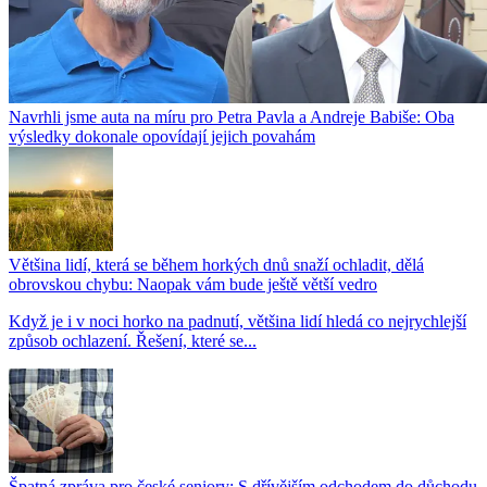
Navrhli jsme auta na míru pro Petra Pavla a Andreje Babiše: Oba
výsledky dokonale opovídají jejich povahám
Většina lidí, která se během horkých dnů snaží ochladit, dělá
obrovskou chybu: Naopak vám bude ještě větší vedro
Když je i v noci horko na padnutí, většina lidí hledá co nejrychlejší
způsob ochlazení. Řešení, které se...
Špatná zpráva pro české seniory: S dřívějším odchodem do důchodu