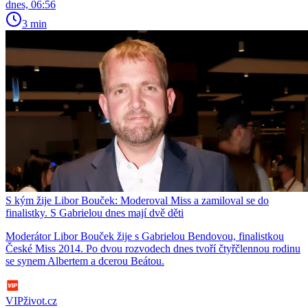
dnes, 06:56
3 min
S kým žije Libor Bouček: Moderoval Miss a zamiloval se do
finalistky. S Gabrielou dnes mají dvě děti
Moderátor Libor Bouček žije s Gabrielou Bendovou, finalistkou
České Miss 2014. Po dvou rozvodech dnes tvoří čtyřčlennou rodinu
se synem Albertem a dcerou Beátou.
VIPživot.cz