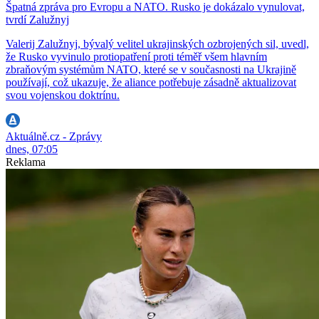
Špatná zpráva pro Evropu a NATO. Rusko je dokázalo vynulovat,
tvrdí Zalužnyj
Valerij Zalužnyj, bývalý velitel ukrajinských ozbrojených sil, uvedl,
že Rusko vyvinulo protiopatření proti téměř všem hlavním
zbraňovým systémům NATO, které se v současnosti na Ukrajině
používají, což ukazuje, že aliance potřebuje zásadně aktualizovat
svou vojenskou doktrínu.
Aktuálně.cz - Zprávy
dnes, 07:05
Reklama