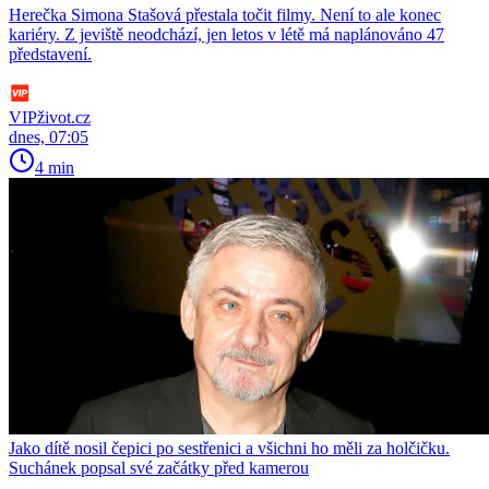
Herečka Simona Stašová přestala točit filmy. Není to ale konec
kariéry. Z jeviště neodchází, jen letos v létě má naplánováno 47
představení.
VIPživot.cz
dnes, 07:05
4 min
Jako dítě nosil čepici po sestřenici a všichni ho měli za holčičku.
Suchánek popsal své začátky před kamerou