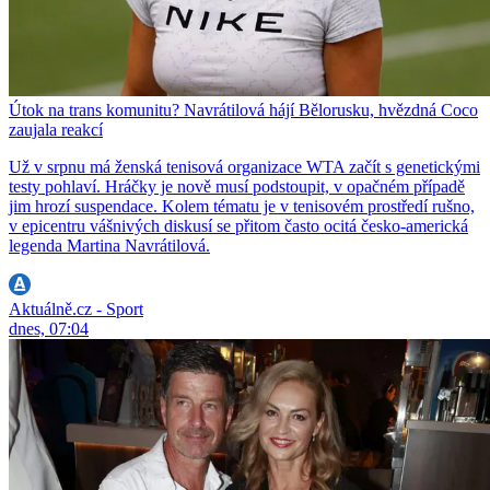
Útok na trans komunitu? Navrátilová hájí Bělorusku, hvězdná Coco
zaujala reakcí
Už v srpnu má ženská tenisová organizace WTA začít s genetickými
testy pohlaví. Hráčky je nově musí podstoupit, v opačném případě
jim hrozí suspendace. Kolem tématu je v tenisovém prostředí rušno,
v epicentru vášnivých diskusí se přitom často ocitá česko-americká
legenda Martina Navrátilová.
Aktuálně.cz - Sport
dnes, 07:04