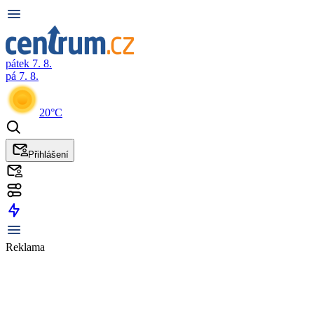
pátek 7. 8.
pá 7. 8.
20°C
Přihlášení
Reklama