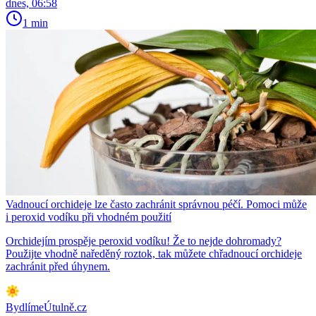
dnes, 06:58
1 min
Vadnoucí orchideje lze často zachránit správnou péčí. Pomoci může
i peroxid vodíku při vhodném použití
Orchidejím prospěje peroxid vodíku! Že to nejde dohromady?
Použijte vhodně naředěný roztok, tak můžete chřadnoucí orchideje
zachránit před úhynem.
BydlímeÚtulně.cz