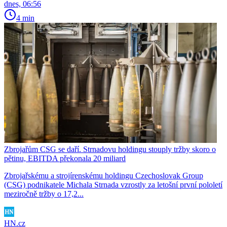
dnes, 06:56
4 min
Zbrojařům CSG se daří. Strnadovu holdingu stouply tržby skoro o
pětinu, EBITDA překonala 20 miliard
Zbrojařskému a strojírenskému holdingu Czechoslovak Group
(CSG) podnikatele Michala Strnada vzrostly za letošní první pololetí
meziročně tržby o 17,2...
HN.cz