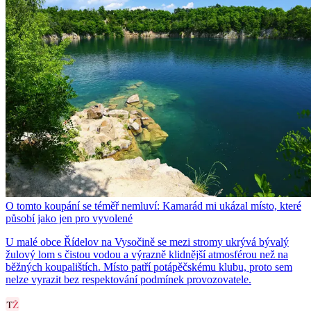
O tomto koupání se téměř nemluví: Kamarád mi ukázal místo, které
působí jako jen pro vyvolené
U malé obce Řídelov na Vysočině se mezi stromy ukrývá bývalý
žulový lom s čistou vodou a výrazně klidnější atmosférou než na
běžných koupalištích. Místo patří potápěčskému klubu, proto sem
nelze vyrazit bez respektování podmínek provozovatele.