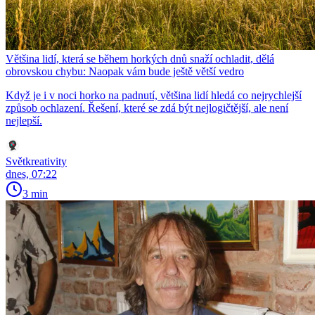
Většina lidí, která se během horkých dnů snaží ochladit, dělá
obrovskou chybu: Naopak vám bude ještě větší vedro
Když je i v noci horko na padnutí, většina lidí hledá co nejrychlejší
způsob ochlazení. Řešení, které se zdá být nejlogičtější, ale není
nejlepší.
Světkreativity
dnes, 07:22
3 min