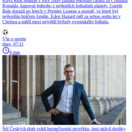
Když Real Madrid v roce 2009 zaplatil rekordní částku za Cristiana
Ronalda, kupoval jednoho z nejlepších fotbalistů planety. Gareth
Bale dorazil po letech v Premier League a sezoně, ve které byl
nejlepším hráčem Anglie. Eden Hazard měl za sebou sedm let v
Chelsea a patřil mezi největší hvězdy evropského fotbalu.
Vše o sportu
dnes, 07:11
6 min
Šéf Českých drah vrátil bezpečnostní prověrku, loni strávil desítky