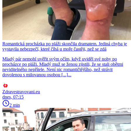
Romantická procházka po pláži skončila dramatem. Jediná chyba je
vystavila nebezpečí, které číhá u moře častěji, než se zdá
Mladý pár nemohl uvěřit svým očím, když uviděl své nohy po
procházce po pláži. Mladý muž se ženou zjistili, že se stali obětmi
neviditelného nepřítele. Není nic romantičtějšího, než strávit
dovolenou s milovanou osobou [...]...
Zdravestravovani.eu
dnes, 07:15
2 min