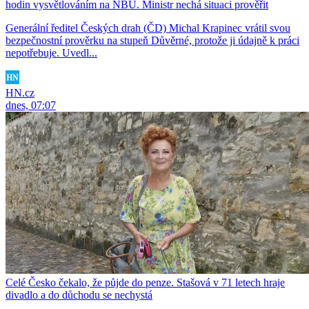
hodin vysvětlováním na NBÚ. Ministr nechá situaci prověřit
Generální ředitel Českých drah (ČD) Michal Krapinec vrátil svou
bezpečnostní prověrku na stupeň Důvěrné, protože ji údajně k práci
nepotřebuje. Uvedl...
HN.cz
dnes, 07:07
Celé Česko čekalo, že půjde do penze. Stašová v 71 letech hraje
divadlo a do důchodu se nechystá