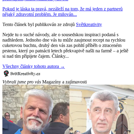
Pokud je láska ta pravá, nezáleží na tom, že má jeden z partnerů
nějaký zdravotní problém. Je milován...
Tento článek byl publikován ze zdrojů
Světkreativity
Nejde tu o suché návody, ale o sousedskou inspiraci podaná s
nadhledem. Jednoho dne vás tu může zaujmout recept na rychlou
cuketovou buchtu, druhý den vás zas pohltí příběh o ztraceném
prstenu, který po patnácti letech překvapivě našli na farmě – a ještě
si nad tím připijete čajem. Články...
Všechny články tohoto autora →
Vybrali jsme pro vás
Magazíny a zajímavosti