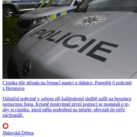
Cizinka tiše sténala na čerpací stanici u dálnice. Pomohli jí policisté
z Beranova
Dálniční policisté v sobotu při každodenní službě našli na benzince
nemocnou ženu. Kromě poskytnutí první pomoci se postarali o to,
aby si cizinku, která měla podezření na infarkt, převzali do péče
záchranáři.
Jihlavská Drbna