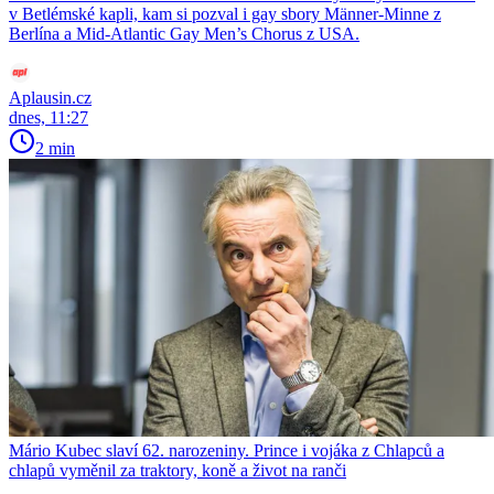
v Betlémské kapli, kam si pozval i gay sbory Männer-Minne z
Berlína a Mid-Atlantic Gay Men’s Chorus z USA.
Aplausin.cz
dnes, 11:27
2 min
Mário Kubec slaví 62. narozeniny. Prince i vojáka z Chlapců a
chlapů vyměnil za traktory, koně a život na ranči