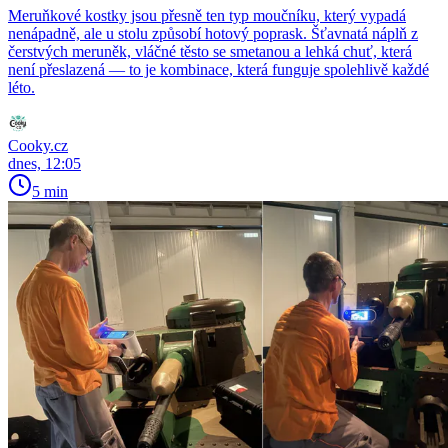
Meruňkové kostky jsou přesně ten typ moučníku, který vypadá
nenápadně, ale u stolu způsobí hotový poprask. Šťavnatá náplň z
čerstvých meruněk, vláčné těsto se smetanou a lehká chuť, která
není přeslazená — to je kombinace, která funguje spolehlivě každé
léto.
Cooky.cz
dnes, 12:05
5 min