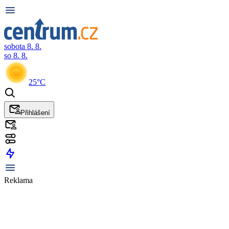
sobota 8. 8.
so 8. 8.
25°C
Přihlášení
Reklama