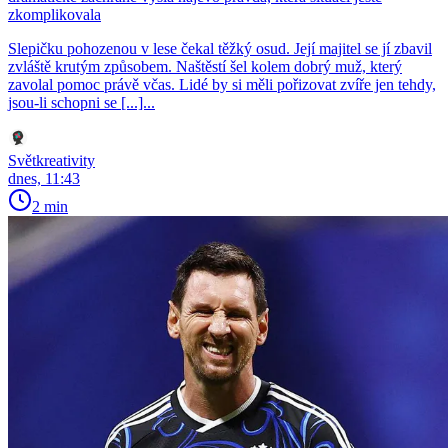
zkomplikovala
Slepičku pohozenou v lese čekal těžký osud. Její majitel se jí zbavil
zvláště krutým způsobem. Naštěstí šel kolem dobrý muž, který
zavolal pomoc právě včas. Lidé by si měli pořizovat zvíře jen tehdy,
jsou-li schopni se [...]...
Světkreativity
dnes, 11:43
2 min