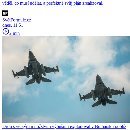
věděl, co musí udělat, a perfektně svůj plán zrealizoval.
SvětFormule.cz
dnes, 11:51
2 min
Dron s velkým množstvím výbušnin explodoval v Bulharsku poblíž