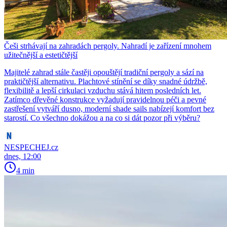
Češi strhávají na zahradách pergoly. Nahradí je zařízení mnohem
užitečnější a estetičtější
Majitelé zahrad stále častěji opouštějí tradiční pergoly a sází na
praktičtější alternativu. Plachtové stínění se díky snadné údržbě,
flexibilitě a lepší cirkulaci vzduchu stává hitem posledních let.
Zatímco dřevěné konstrukce vyžadují pravidelnou péči a pevné
zastřešení vytváří dusno, moderní shade sails nabízejí komfort bez
starostí. Co všechno dokážou a na co si dát pozor při výběru?
NESPECHEJ.cz
dnes, 12:00
4 min