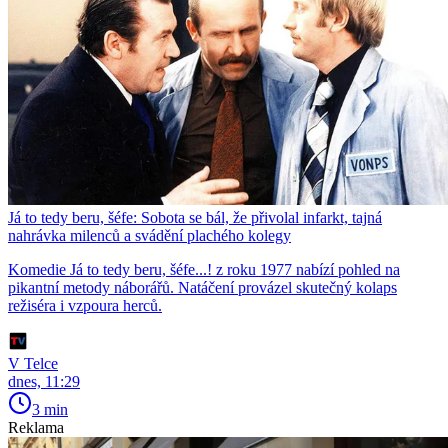
Já to tedy beru, šéfe: Sobota se bál, že přivolal infarkt, tajná
nahrávka milenců a svádění plachého kolegy
Komedie Já to tedy beru, šéfe...! z roku 1977 nabízí pohled na
pikantní metody náborářů. Natáčení provázel skutečný kolaps
režiséra i vzpoura herců.
V Telce
dnes, 11:29
3 min
Reklama