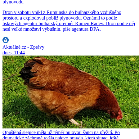
plynovodu
Dron v sobotu vnikl z Rumunska do bulharského vzdušného
prostoru a explodoval poblíž plynovodu. Oznámil to podle
tiskových agentur bulharský premiér Rumen Radev. Dron podle něj
nesl velké množství výbušnin, píše agentura DPA.
Aktuálně.cz - Zprávy
dnes, 11:44
Opuštěná slepice měla už téměř nulovou šanci na přežití. Po
dramatické záchraně vyšla najevo pravda, která situaci ještě