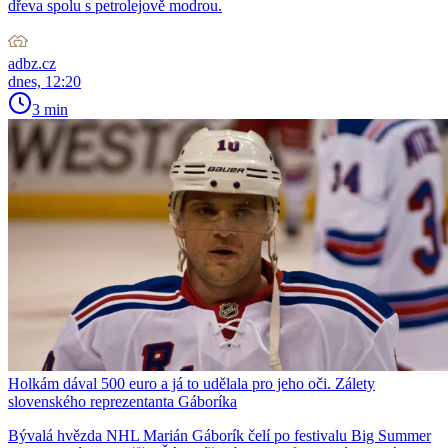
dřeva spolu s petrolejově modrou.
adbz.cz
dnes, 12:20
3 min
Holkám dával 500 euro a já to udělala pro jeho oči. Zálety
slovenského reprezentanta Gáboríka
Bývalá hvězda NHL Marián Gáborík čelí po festivalu Big Summer