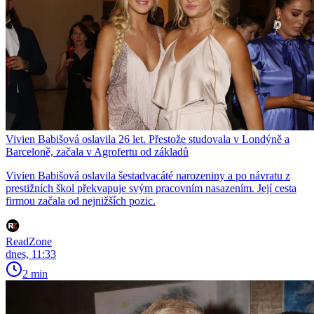
Vivien Babišová oslavila 26 let. Přestože studovala v Londýně a
Barceloně, začala v Agrofertu od základů
Vivien Babišová oslavila šestadvacáté narozeniny a po návratu z
prestižních škol překvapuje svým pracovním nasazením. Její cesta
firmou začala od nejnižších pozic.
ReadZone
dnes, 11:33
2 min