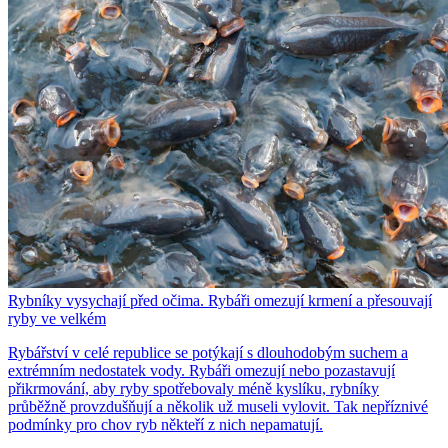
Rybníky vysychají před očima. Rybáři omezují krmení a přesouvají
ryby ve velkém
Rybářství v celé republice se potýkají s dlouhodobým suchem a
extrémním nedostatek vody. Rybáři omezují nebo pozastavují
přikrmování, aby ryby spotřebovaly méně kyslíku, rybníky
průběžně provzdušňují a několik už museli vylovit. Tak nepříznivé
podmínky pro chov ryb někteří z nich nepamatují.