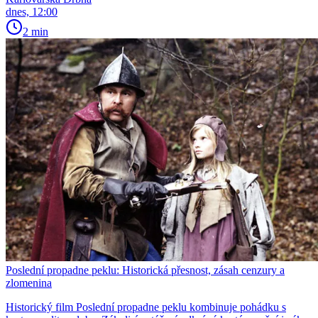
dnes, 12:00
2 min
Poslední propadne peklu: Historická přesnost, zásah cenzury a
zlomenina
Historický film Poslední propadne peklu kombinuje pohádku s