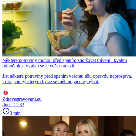
Některé potraviny mohou před spaním zhoršovat trávení i kvalitu
odpočinku. Vyplatí se je večer omezit
Jíst některé potraviny před spaním vašemu tělu opravdu neprospívá.
Toto jsou ty, kterým byste se měli nejvíce vyhýbat.
Zdravestravovani.eu
dnes, 11:33
3 min