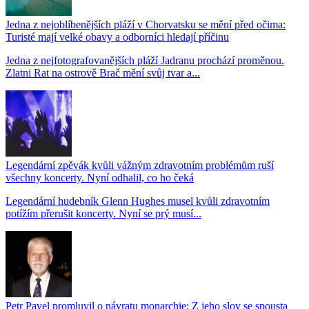
Jedna z nejoblíbenějších pláží v Chorvatsku se mění před očima:
Turisté mají velké obavy a odborníci hledají příčinu
Jedna z nejfotografovanějších pláží Jadranu prochází proměnou.
Zlatni Rat na ostrově Brač mění svůj tvar a...
Legendární zpěvák kvůli vážným zdravotním problémům ruší
všechny koncerty. Nyní odhalil, co ho čeká
Legendární hudebník Glenn Hughes musel kvůli zdravotním
potížím přerušit koncerty. Nyní se prý musí...
Petr Pavel promluvil o návratu monarchie: Z jeho slov se spousta