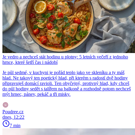
Je vedro a nechceš stát hodinu u plotny: 5 letních večeří z jednoho
hrnce, které šetří čas i nádobí
Je půl sedmé, v kuchyni je pořád teplo jako ve skleníku a ty máš
hlad. Ne takový ten poetický hlad, při kterém s radostí dvě hodiny
připravuješ domácí ravioli. Ten obyčejný, protivný hlad, kdy chceš
do půl hodiny sedět s talířem na balkoně a rozhodně potom nechceš
mýt hrnec, pánev, pekáč a tři misky.
Poudree.cz
dnes, 12:22
7 min