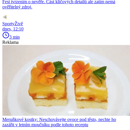
Fest tvrzením o nevěře. Část klíčových detailů ale zatím nemá
ověřitelný zdroj.
SportyŽivě
dnes, 12:10
3 min
Reklama
Meruňkové kostky: Neschovávejte ovoce pod těsto, nechte ho
zazářit v letním moučníku podle tohoto receptu