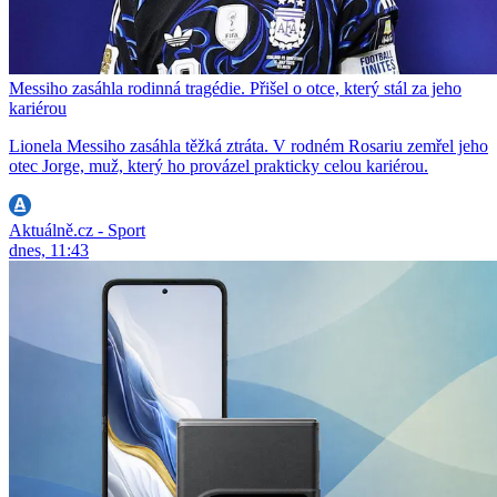
Messiho zasáhla rodinná tragédie. Přišel o otce, který stál za jeho
kariérou
Lionela Messiho zasáhla těžká ztráta. V rodném Rosariu zemřel jeho
otec Jorge, muž, který ho provázel prakticky celou kariérou.
Aktuálně.cz - Sport
dnes, 11:43