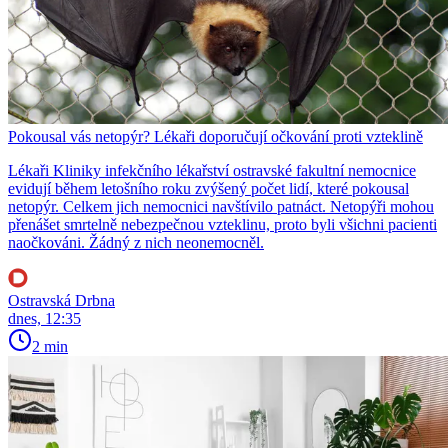
Pokousal vás netopýr? Lékaři doporučují očkování proti vzteklině
Lékaři Kliniky infekčního lékařství ostravské fakultní nemocnice
evidují během letošního roku zvýšený počet lidí, které pokousal
netopýr. Celkem jich nemocnici navštívilo patnáct. Netopýři mohou
přenášet smrtelně nebezpečnou vzteklinu, proto byli všichni pacienti
naočkováni. Žádný z nich neonemocněl.
Ostravská Drbna
dnes, 12:35
2 min