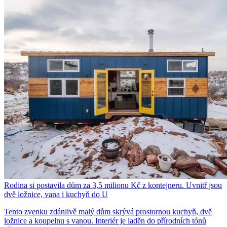
Rodina si postavila dům za 3,5 milionu Kč z kontejneru. Uvnitř jsou
dvě ložnice, vana i kuchyň do U
Tento zvenku zdánlivě malý dům skrývá prostornou kuchyň, dvě
ložnice a koupelnu s vanou. Interiér je laděn do přírodních tónů