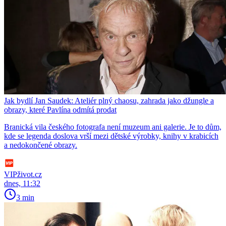
Jak bydlí Jan Saudek: Ateliér plný chaosu, zahrada jako džungle a
obrazy, které Pavlína odmítá prodat
Branická vila českého fotografa není muzeum ani galerie. Je to dům,
kde se legenda doslova vrší mezi dětské výrobky, knihy v krabicích
a nedokončené obrazy.
VIPživot.cz
dnes, 11:32
3 min