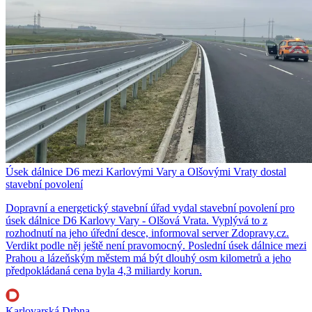
Úsek dálnice D6 mezi Karlovými Vary a Olšovými Vraty dostal
stavební povolení
Dopravní a energetický stavební úřad vydal stavební povolení pro
úsek dálnice D6 Karlovy Vary - Olšová Vrata. Vyplývá to z
rozhodnutí na jeho úřední desce, informoval server Zdopravy.cz.
Verdikt podle něj ještě není pravomocný. Poslední úsek dálnice mezi
Prahou a lázeňským městem má být dlouhý osm kilometrů a jeho
předpokládaná cena byla 4,3 miliardy korun.
Karlovarská Drbna