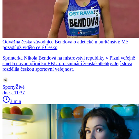
Odvážná česká závodnice Bendová o atletickém puritánství: Mé
pozadí už vidělo celé Česko
Sprinterka Nikola Bendová na mistrovství republiky v Plzni veřejně
smetla novou příručku EBU pro snímání ženské atletiky. Její slova
rozdělila českou sportovní veřejnost.
SportyŽivě
dnes, 11:37
3 min