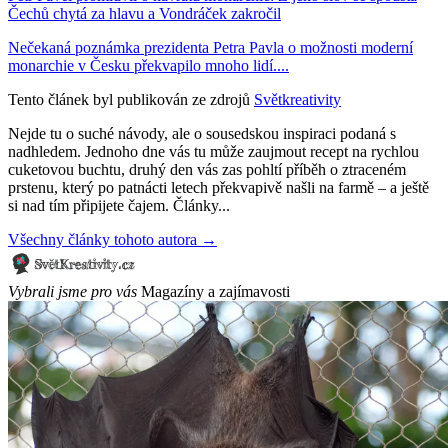
Čechů chytá za hlavu a Vondráček zakročil
Nečekaná poznámka prezidenta Petra Pavla o možnosti moderní
monarchie v Česku překvapilo mnoho lidí....
Tento článek byl publikován ze zdrojů
Světkreativity
Nejde tu o suché návody, ale o sousedskou inspiraci podaná s
nadhledem. Jednoho dne vás tu může zaujmout recept na rychlou
cuketovou buchtu, druhý den vás zas pohltí příběh o ztraceném
prstenu, který po patnácti letech překvapivě našli na farmě – a ještě
si nad tím připijete čajem. Články...
Všechny články tohoto autora →
Vybrali jsme pro vás
Magazíny a zajímavosti