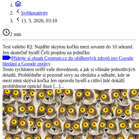
Světkreativity
13. 5. 2026, 03:10
2 min
Test vašeho IQ: Najděte skrytou kočku mezi sovami do 10 sekund.
Jen skutečně bystří Češi projdou na jedničku
Přidejte si obsah Centrum.cz do oblíbených zdrojů pro Google
hledání a Google zprávy
Tento rychlotest ověří vaše dovednosti, a jak si všímáte jednotlivých
detailů. Prohlédněte si pozorně sovy na obrázku a odhalte, kde se
mezi nimi skrývá kočka Jen opravdu bystří a citliví lidé dokáží
prohlédnout optické iluze [...]...