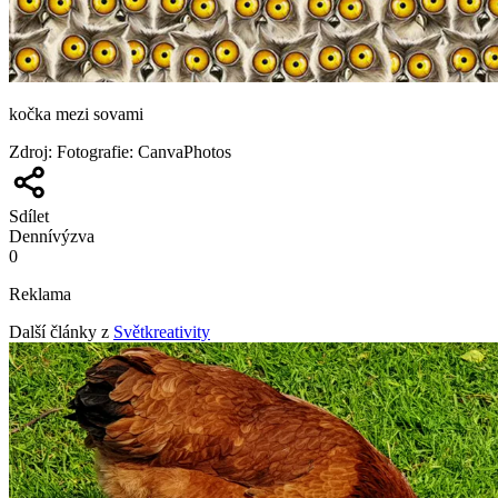
kočka mezi sovami
Zdroj
:
Fotografie: CanvaPhotos
Sdílet
Denní
výzva
0
Reklama
Další články z
Světkreativity