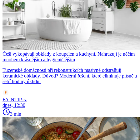
Češi vykopávají obklady z koupelen a kuchyní. Nahrazují je něčím
mnohem krásnějším a hygieničtějším
Tuzemské domácnosti při rekonstrukcích masivně odstraňují
keramické obklady. Důvod? Moderní řešení, které eliminuje plísně a
šetří hodiny úklidu.
FAJNTIP.cz
dnes, 12:30
3 min