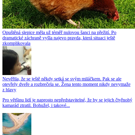
Opuštěná slepice měla už téměř nulovou šanci na přežití. Po
dramatické záchraně vyšla najevo pravda, která situaci ještě
zkomplikovala
Nevěřila, že se ještě někdy setká se svým miláčkem. Pak se ale
otevřely dveře a rozbrečela se. Žena tento moment nikdy nevymaže
z hlavy
Pro většinu lidí je naprosto nepředstavitelné, že by se jejich čtyřnohý
kamarád ztratil. Bohužel, i takové...