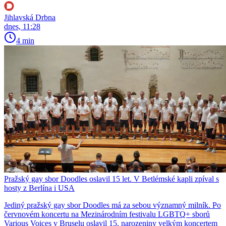
Jihlavská Drbna
dnes, 11:28
4 min
Pražský gay sbor Doodles oslavil 15 let. V Betlémské kapli zpíval s
hosty z Berlína i USA
Jediný pražský gay sbor Doodles má za sebou významný milník. Po
červnovém koncertu na Mezinárodním festivalu LGBTQ+ sborů
Various Voices v Bruselu oslavil 15. narozeniny velkým koncertem