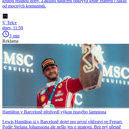
krutou realitou doby. Zákulisí natáčení odkrývá kruté zranění i zákaz
od mocných komunistů.
V Telce
dnes, 11:59
3 min
Reklama
Hamilton v Barceloně předvedl výkon pravého šampiona
Lewis Hamilton si v Barceloně dojel pro první vítězství ve Ferrari.
Podle Stefana Johanssona ale nešlo jen o strategii. Brit prý přesně