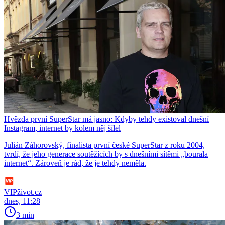
Hvězda první SuperStar má jasno: Kdyby tehdy existoval dnešní
Instagram, internet by kolem něj šílel
Julián Záhorovský, finalista první české SuperStar z roku 2004,
tvrdí, že jeho generace soutěžících by s dnešními sítěmi „bourala
internet“. Zároveň je rád, že je tehdy neměla.
VIPživot.cz
dnes, 11:28
3 min