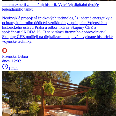
Jaderní experti zachraňují historii. Vytvářejí digitální dvojče
legendárního tanku
Neobvyklé propojení špičkových technologií z jaderné energetiky a
ochrany kulturního dědictví vzniklo díky spolupráci Vojenského
historického ústavu Praha a odborníků ze Skupiny ČEZ a
společnosti ŠKODA JS. Ti se v rámci firemního dobrovolnictví
Skupiny ČEZ podílejí na digitalizaci a mapování vybrané historické
vojenské techniky.
Plzeňská Drbna
dnes, 12:02
1 min