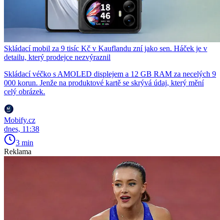
Skládací mobil za 9 tisíc Kč v Kauflandu zní jako sen. Háček je v
detailu, který prodejce nezvýraznil
Skládací véčko s AMOLED displejem a 12 GB RAM za necelých 9
000 korun. Jenže na produktové kartě se skrývá údaj, který mění
celý obrázek.
Mobify.cz
dnes, 11:38
3 min
Reklama