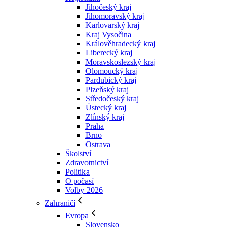
Jihočeský kraj
Jihomoravský kraj
Karlovarský kraj
Kraj Vysočina
Králověhradecký kraj
Liberecký kraj
Moravskoslezský kraj
Olomoucký kraj
Pardubický kraj
Plzeňský kraj
Středočeský kraj
Ústecký kraj
Zlínský kraj
Praha
Brno
Ostrava
Školství
Zdravotnictví
Politika
O počasí
Volby 2026
Zahraničí
Evropa
Slovensko