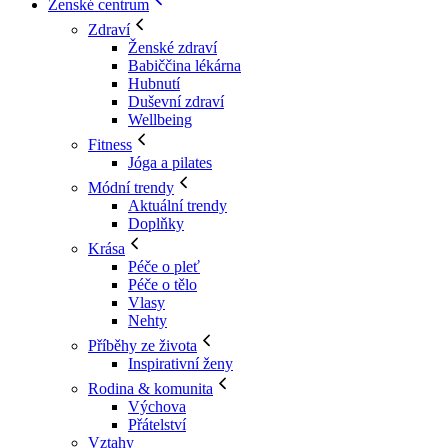
Ženské centrum
Zdraví
Ženské zdraví
Babiččina lékárna
Hubnutí
Duševní zdraví
Wellbeing
Fitness
Jóga a pilates
Módní trendy
Aktuální trendy
Doplňky
Krása
Péče o pleť
Péče o tělo
Vlasy
Nehty
Příběhy ze života
Inspirativní ženy
Rodina & komunita
Výchova
Přátelství
Vztahy