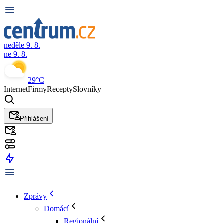
neděle 9. 8.
ne 9. 8.
29°C
Internet
Firmy
Recepty
Slovníky
Přihlášení
Zprávy
Domácí
Regionální