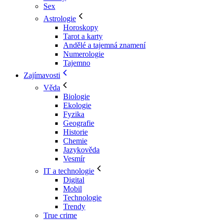
Sex
Astrologie
Horoskopy
Tarot a karty
Andělé a tajemná znamení
Numerologie
Tajemno
Zajímavosti
Věda
Biologie
Ekologie
Fyzika
Geografie
Historie
Chemie
Jazykověda
Vesmír
IT a technologie
Digital
Mobil
Technologie
Trendy
True crime