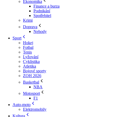
Ekonomika
Finance a burza
Podnikání
Spotřebitel
Krimi
Doprava
Nehody
Sport
Hokej
Fotbal
Tenis
Lyžování
Cyklistika
Atletika
Bojové sporty
ZOH 2026
Basketbal
NBA
Motosport
F1
Auto-moto
Elektromobily
Kultura