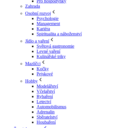
Pro hospodyňky
Zahrada
Osobní rozvoj
Psychologie
Management
Kariéra
Spiritualita a náboženství
Jídlo a vaření
Světová gastronomie
Levné vaření
Kulinářské triky
Mazlíčci
Kočky
Pejskové
Hobby
Modelářství
Včelařství
Rybaření
Letectví
Automobilismus
Adrenalin
Sběratelství
Houbaření