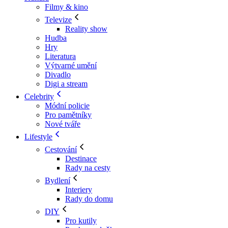
Filmy & kino
Televize
Reality show
Hudba
Hry
Literatura
Výtvarné umění
Divadlo
Digi a stream
Celebrity
Módní policie
Pro pamětníky
Nové tváře
Lifestyle
Cestování
Destinace
Rady na cesty
Bydlení
Interiery
Rady do domu
DIY
Pro kutily