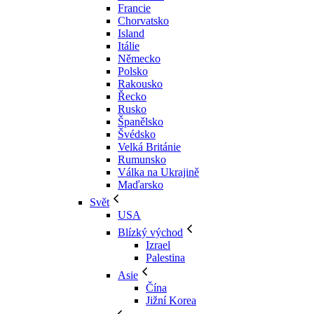
Francie
Chorvatsko
Island
Itálie
Německo
Polsko
Rakousko
Řecko
Rusko
Španělsko
Švédsko
Velká Británie
Rumunsko
Válka na Ukrajině
Maďarsko
Svět
USA
Blízký východ
Izrael
Palestina
Asie
Čína
Jižní Korea