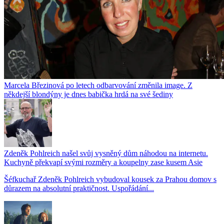
Marcela Březinová po letech odbarvování změnila image. Z
někdejší blondýny je dnes babička hrdá na své šediny
Zdeněk Pohlreich našel svůj vysněný dům náhodou na internetu.
Kuchyně překvapí svými rozměry a koupelny zase kusem Asie
Šéfkuchař Zdeněk Pohlreich vybudoval kousek za Prahou domov s
důrazem na absolutní praktičnost. Uspořádání...