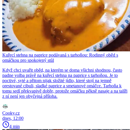
Kuřecí stehna na paprice podávaná s tarhoňou: Rodinný oběd s
omáčkou pro spokojený stůl
Když chci uvařit oběd, na kterém se doma všichni shodnou, často
padne volba právě na kuřecí stehna na paprice s tarhoňou. Je to
poctivé, syté a přitom nijak složité jídlo, které stojí na jemně
orestované cibuli, sladké paprice a smetanové omáčce. Tarhoňa k
tomu sedí překvapivě dobře, protože omáčku pěkně nasaje a na talíři
z ní není jen obyčejná příloha.
Cooky.cz
dnes, 12:00
4 min