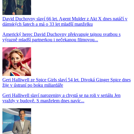
David Duchovny slaví 66 let. Agent Mulder z Akt X dnes natáčí v
dámských šatech a má o 33 let mladší manželku
Americký herec David Duchovny překvapuje tajnou svatbou s
výrazně mladší partnerkou i nečekanou filmovou...
Geri Halliwell ze Spice Girls slaví 54 let. Divoká Ginger Spice dnes
žije v ústraní po boku miliardáře
Geri Halliwell slaví narozeniny a chystá se na roli v seriálu Jen
vraždy v budově. S manželem dnes navíc...