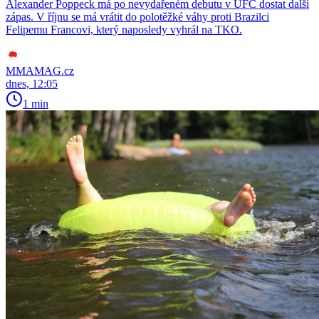
Alexander Poppeck má po nevydařeném debutu v UFC dostat další
zápas. V říjnu se má vrátit do polotěžké váhy proti Brazilci
Felipemu Francovi, který naposledy vyhrál na TKO.
MMAMAG.cz
dnes, 12:05
1 min