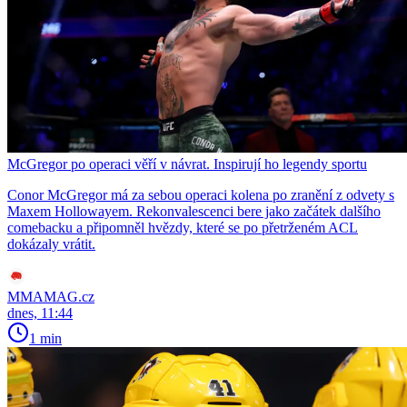
McGregor po operaci věří v návrat. Inspirují ho legendy sportu
Conor McGregor má za sebou operaci kolena po zranění z odvety s
Maxem Hollowayem. Rekonvalescenci bere jako začátek dalšího
comebacku a připomněl hvězdy, které se po přetrženém ACL
dokázaly vrátit.
MMAMAG.cz
dnes, 11:44
1 min