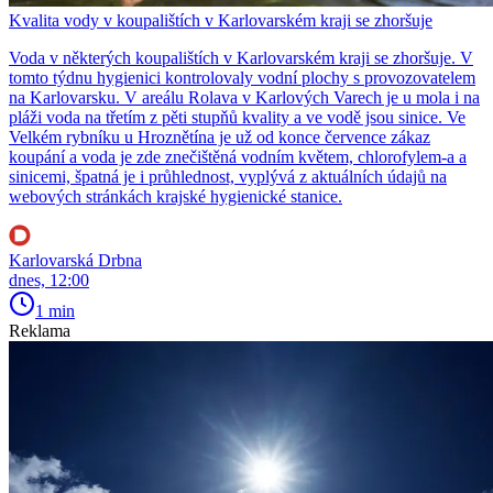
Kvalita vody v koupalištích v Karlovarském kraji se zhoršuje
Voda v některých koupalištích v Karlovarském kraji se zhoršuje. V
tomto týdnu hygienici kontrolovaly vodní plochy s provozovatelem
na Karlovarsku. V areálu Rolava v Karlových Varech je u mola i na
pláži voda na třetím z pěti stupňů kvality a ve vodě jsou sinice. Ve
Velkém rybníku u Hroznětína je už od konce července zákaz
koupání a voda je zde znečištěná vodním květem, chlorofylem-a a
sinicemi, špatná je i průhlednost, vyplývá z aktuálních údajů na
webových stránkách krajské hygienické stanice.
Karlovarská Drbna
dnes, 12:00
1 min
Reklama