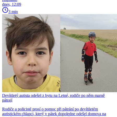
dnes, 12:09
3 min
Devítiletý autista odešel z bytu na Letné, rodiče po něm marně
pátrají
Rodiče a policisté prosí o pomoc při pátrání po devítiletém
autistickém chlapci, který v pátek dopoledne odešel domova na