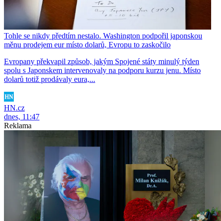
Tohle se nikdy předtím nestalo. Washington podpořil japonskou
měnu prodejem eur místo dolarů, Evropu to zaskočilo
Evropany překvapil způsob, jakým Spojené státy minulý týden
spolu s Japonskem intervenovaly na podporu kurzu jenu. Místo
dolarů totiž prodávaly eura,...
HN.cz
dnes, 11:47
Reklama