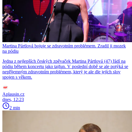
Martina Pártlová bojuje se zdravotním problémem. Zradil ji mozek
na pódiu
Jedna z nejlepších českých zpěvaček Martina Pártlová (47) řádí na
pódiu během koncertu jako tajfun. V poslední době se ale potýká se
nepříjemným zdravotním problémem, který je ale dle jejích slov
spojen s věkem.
Aplausin.cz
dnes, 12:23
2 min