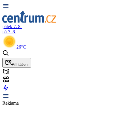
pátek 7. 8.
pá 7. 8.
26°C
Přihlášení
Reklama