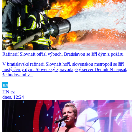
Rafinerií Slovnaft otřásl výbuch, Bratislavou se šíří dým z požáru
V bratislavské rafinerii Slovnaft hoří, slovenskou metropolí se šíří
hustý černý dým. Slovenský zpravodajský server Denník N napsal,
že budovami v...
HN.cz
dnes, 12:24