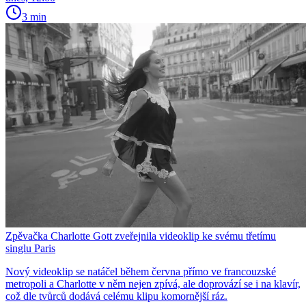
3 min
Zpěvačka Charlotte Gott zveřejnila videoklip ke svému třetímu
singlu Paris
Nový videoklip se natáčel během června přímo ve francouzské
metropoli a Charlotte v něm nejen zpívá, ale doprovází se i na klavír,
což dle tvůrců dodává celému klipu komornější ráz.