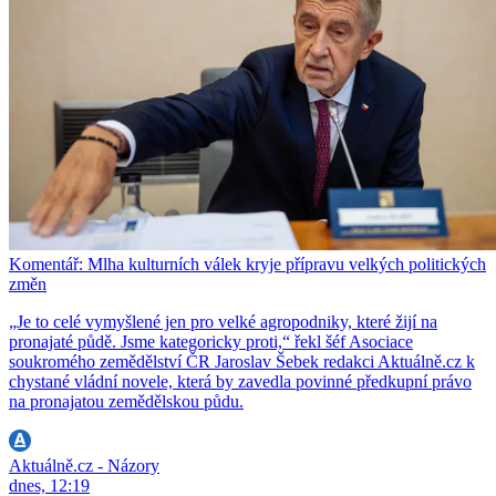
Komentář: Mlha kulturních válek kryje přípravu velkých politických
změn
„Je to celé vymyšlené jen pro velké agropodniky, které žijí na
pronajaté půdě. Jsme kategoricky proti,“ řekl šéf Asociace
soukromého zemědělství ČR Jaroslav Šebek redakci Aktuálně.cz k
chystané vládní novele, která by zavedla povinné předkupní právo
na pronajatou zemědělskou půdu.
Aktuálně.cz - Názory
dnes, 12:19