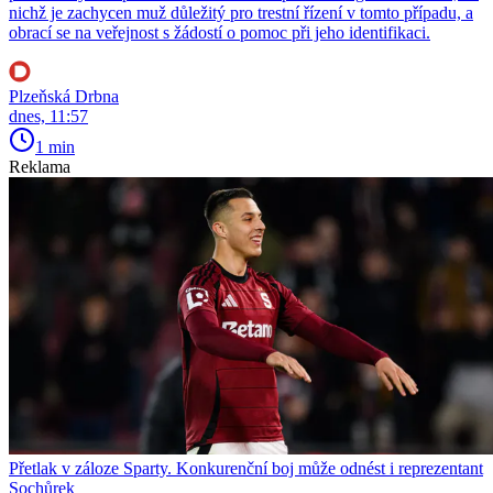
nichž je zachycen muž důležitý pro trestní řízení v tomto případu, a
obrací se na veřejnost s žádostí o pomoc při jeho identifikaci.
Plzeňská Drbna
dnes, 11:57
1 min
Reklama
Přetlak v záloze Sparty. Konkurenční boj může odnést i reprezentant
Sochůrek