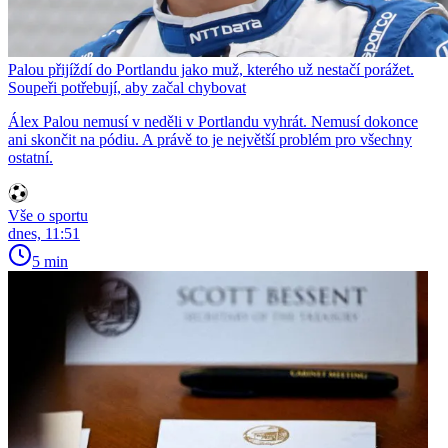
Palou přijíždí do Portlandu jako muž, kterého už nestačí porážet.
Soupeři potřebují, aby začal chybovat
Álex Palou nemusí v neděli v Portlandu vyhrát. Nemusí dokonce
ani skončit na pódiu. A právě to je největší problém pro všechny
ostatní.
Vše o sportu
dnes, 11:51
5 min