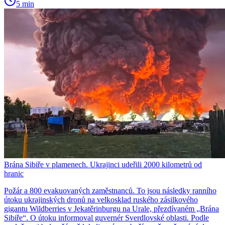
5 min
Brána Sibiře v plamenech. Ukrajinci udeřili 2000 kilometrů od
hranic
Požár a 800 evakuovaných zaměstnanců. To jsou následky ranního
útoku ukrajinských dronů na velkosklad ruského zásilkového
gigantu Wildberries v Jekatěrinburgu na Urale, přezdívaném „Brána
Sibiře“. O útoku informoval guvernér Sverdlovské oblasti. Podle