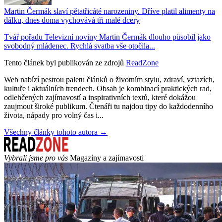
Martin Čermák slaví pětatřicáté narozeniny. Dříve platil alimenty na
dálku, dnes doma vychovává tři malé dcery
Tvář pořadu Televizní noviny Martin Čermák dlouho působil jako
svobodný mládenec. Rychlá svatba vše otočila...
Tento článek byl publikován ze zdrojů
ReadZone
Web nabízí pestrou paletu článků o životním stylu, zdraví, vztazích,
kultuře i aktuálních trendech. Obsah je kombinací praktických rad,
odlehčených zajímavostí a inspirativních textů, které dokážou
zaujmout široké publikum. Čtenáři tu najdou tipy do každodenního
života, nápady pro volný čas i...
Všechny články tohoto autora →
Vybrali jsme pro vás
Magazíny a zajímavosti