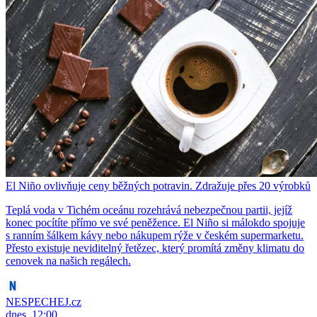
El Niño ovlivňuje ceny běžných potravin. Zdražuje přes 20 výrobků
Teplá voda v Tichém oceánu rozehrává nebezpečnou partii, jejíž
konec pocítíte přímo ve své peněžence. El Niño si málokdo spojuje
s ranním šálkem kávy nebo nákupem rýže v českém supermarketu.
Přesto existuje neviditelný řetězec, který promítá změny klimatu do
cenovek na našich regálech.
NESPECHEJ.cz
dnes, 12:00