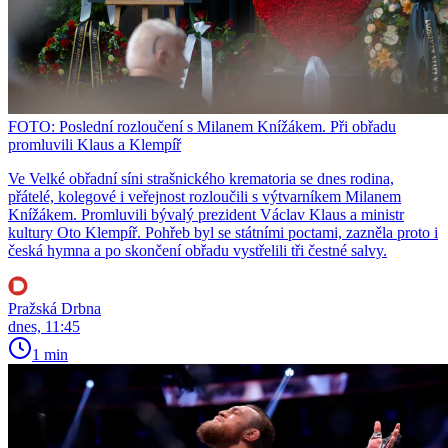
FOTO: Poslední rozloučení s Milanem Knížákem. Při obřadu
promluvili Klaus a Klempíř
Ve Velké obřadní síni strašnického krematoria se dnes rodina,
přátelé, kolegové i veřejnost rozloučili s výtvarníkem Milanem
Knížákem. Promluvili bývalý prezident Václav Klaus a ministr
kultury Oto Klempíř. Pohřeb byl se státními poctami, zazněla proto i
česká hymna a po skončení obřadu vystřelili tři čestné salvy.
Pražská Drbna
dnes, 11:45
1 min