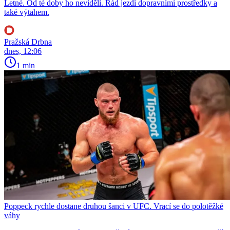
Letné. Od té doby ho neviděli. Rád jezdí dopravními prostředky a
také výtahem.
Pražská Drbna
dnes, 12:06
1 min
Poppeck rychle dostane druhou šanci v UFC. Vrací se do polotěžké
váhy