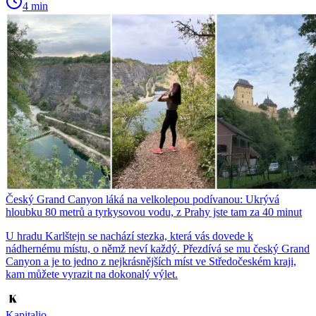
4 min
Český Grand Canyon láká na velkolepou podívanou: Ukrývá
hloubku 80 metrů a tyrkysovou vodu, z Prahy jste tam za 40 minut
U hradu Karlštejn se nachází stezka, která vás dovede k
nádhernému místu, o němž neví každý. Přezdívá se mu český Grand
Canyon a je to jedno z nejkrásnějších míst ve Středočeském kraji,
kam můžete vyrazit na dokonalý výlet.
Kapitalio