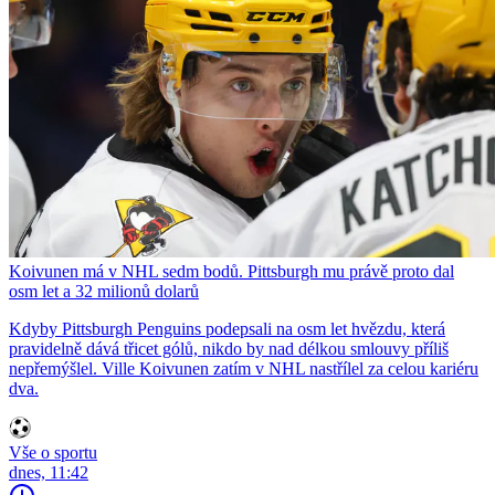
Koivunen má v NHL sedm bodů. Pittsburgh mu právě proto dal
osm let a 32 milionů dolarů
Kdyby Pittsburgh Penguins podepsali na osm let hvězdu, která
pravidelně dává třicet gólů, nikdo by nad délkou smlouvy příliš
nepřemýšlel. Ville Koivunen zatím v NHL nastřílel za celou kariéru
dva.
Vše o sportu
dnes, 11:42