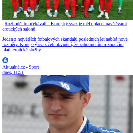
„Rozhodčí to očekávali.“ Korejský svaz je měl uplácet návštěvami
erotických salonů
Jeden z největších fotbalových skandálů posledních let nabírá nové
rozměry. Korejský svaz čelí obvinění, že zahraničním rozhodčím
platil erotické služby.
Aktuálně.cz - Sport
dnes, 11:51