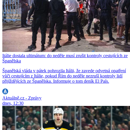
Itálie dostala ultimátum: do neděle musí zrušit kontroly cestujících ze
Španělska
Španělská vláda v pátek pohrozila Itálii, že zavede odvetná opatření
vůči cestujícím z Itálie, pokud Řím do neděle nezruší kontroly lidí
přijíždějících ze Španělska. Informuje o tom deník El País.
Aktuálně.cz - Zprávy
dnes, 12:30