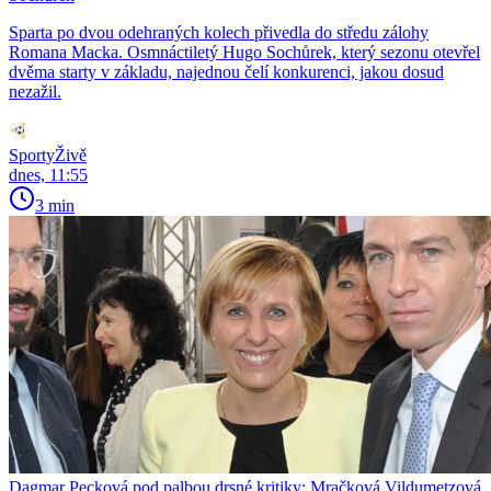
Sparta po dvou odehraných kolech přivedla do středu zálohy
Romana Macka. Osmnáctiletý Hugo Sochůrek, který sezonu otevřel
dvěma starty v základu, najednou čelí konkurenci, jakou dosud
nezažil.
SportyŽivě
dnes, 11:55
3 min
Dagmar Pecková pod palbou drsné kritiky: Mračková Vildumetzová