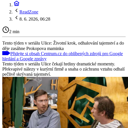
ReadZone
8. 6. 2026, 06:28
2 min
Tento týden v seriálu Ulice: Životní krok, odhalování tajemství a do
děje zasáhne Prokopova maminka
Přidejte si obsah Centrum.cz do oblíbených zdrojů pro Google
hledání a Google zprávy
Tento týden v seriálu Ulice čekají hrdiny dramatické momenty.
Překvapivé nálezy v kurýrní firmě a snaha o záchranu vztahu odhalí
pečlivě skrývaná tajemství.