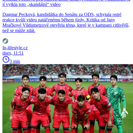
jí vytkla toto „skandální“ video
Dagmar Pecková, kandidátka do Senátu za ODS, schytala ostré
reakce kvůli videu natáčenému během jízdy. Kritika od Jany
Mračkové Vildumetzové otevřela téma, které je v kampani citlivější,
než se může zdát.
In-lifestyle.cz
dnes, 11:51
3 min