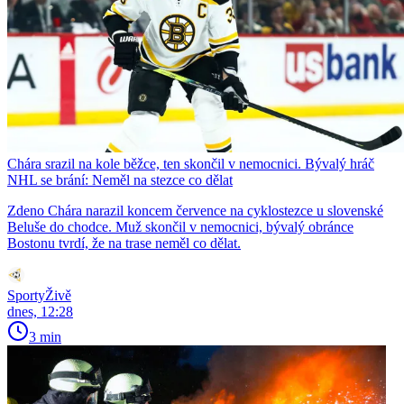
Chára srazil na kole běžce, ten skončil v nemocnici. Bývalý hráč
NHL se brání: Neměl na stezce co dělat
Zdeno Chára narazil koncem července na cyklostezce u slovenské
Beluše do chodce. Muž skončil v nemocnici, bývalý obránce
Bostonu tvrdí, že na trase neměl co dělat.
SportyŽivě
dnes, 12:28
3 min