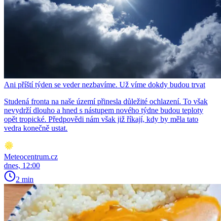
Ani příští týden se veder nezbavíme. Už víme dokdy budou trvat
Studená fronta na naše území přinesla důležité ochlazení. To však
nevydrží dlouho a hned s nástupem nového týdne budou teploty
opět tropické. Předpovědi nám však již říkají, kdy by měla tato
vedra konečně ustat.
Meteocentrum.cz
dnes, 12:00
2 min