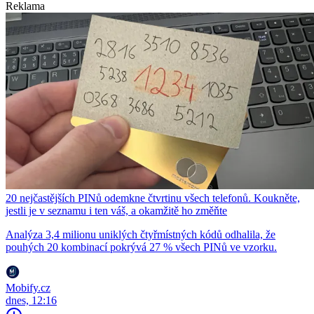
Reklama
20 nejčastějších PINů odemkne čtvrtinu všech telefonů. Koukněte,
jestli je v seznamu i ten váš, a okamžitě ho změňte
Analýza 3,4 milionu uniklých čtyřmístných kódů odhalila, že
pouhých 20 kombinací pokrývá 27 % všech PINů ve vzorku.
Mobify.cz
dnes, 12:16