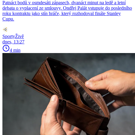
Patnáct bodů v osmdesáti zápasech, dvanáct minut na ledě a letní
debata o vyplacení ze smlouvy. Ondřej Palát vstupuje do posledního
roku kontraktu jako stín hráče, který rozhodoval finále Stanley
Cupu.
SportyŽivě
dnes, 13:27
4 min