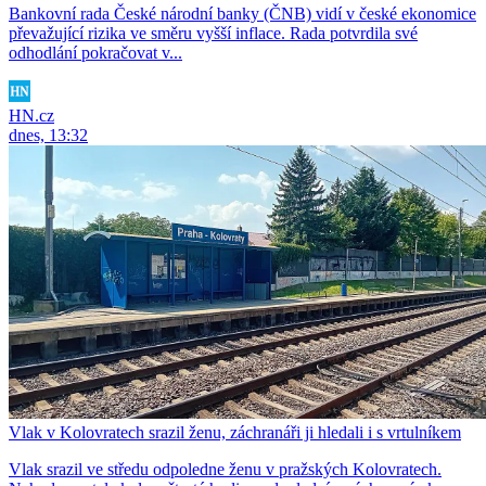
Bankovní rada České národní banky (ČNB) vidí v české ekonomice
převažující rizika ve směru vyšší inflace. Rada potvrdila své
odhodlání pokračovat v...
HN.cz
dnes, 13:32
Vlak v Kolovratech srazil ženu, záchranáři ji hledali i s vrtulníkem
Vlak srazil ve středu odpoledne ženu v pražských Kolovratech.