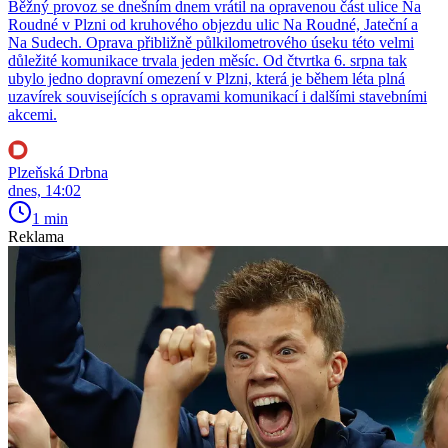
Běžný provoz se dnešním dnem vrátil na opravenou část ulice Na
Roudné v Plzni od kruhového objezdu ulic Na Roudné, Jateční a
Na Sudech. Oprava přibližně půlkilometrového úseku této velmi
důležité komunikace trvala jeden měsíc. Od čtvrtka 6. srpna tak
ubylo jedno dopravní omezení v Plzni, která je během léta plná
uzavírek souvisejících s opravami komunikací i dalšími stavebními
akcemi.
Plzeňská Drbna
dnes, 14:02
1 min
Reklama