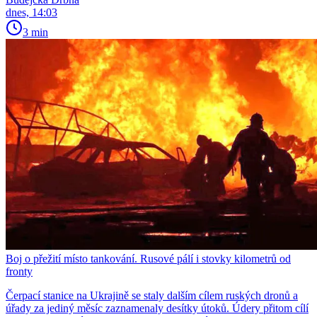
dnes, 14:03
3 min
Boj o přežití místo tankování. Rusové pálí i stovky kilometrů od
fronty
Čerpací stanice na Ukrajině se staly dalším cílem ruských dronů a
úřady za jediný měsíc zaznamenaly desítky útoků. Údery přitom cílí