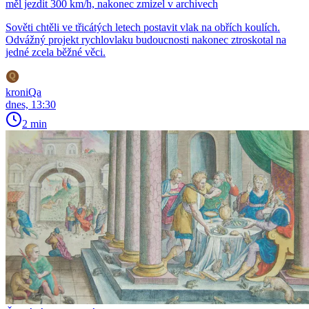
měl jezdit 300 km/h, nakonec zmizel v archivech
Sověti chtěli ve třicátých letech postavit vlak na obřích koulích.
Odvážný projekt rychlovlaku budoucnosti nakonec ztroskotal na
jedné zcela běžné věci.
kroniQa
dnes, 13:30
2 min