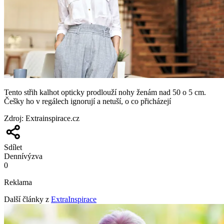
Tento střih kalhot opticky prodlouží nohy ženám nad 50 o 5 cm.
Češky ho v regálech ignorují a netuší, o co přicházejí
Zdroj
:
Extrainspirace.cz
Sdílet
Denní
výzva
0
Reklama
Další články z
ExtraInspirace