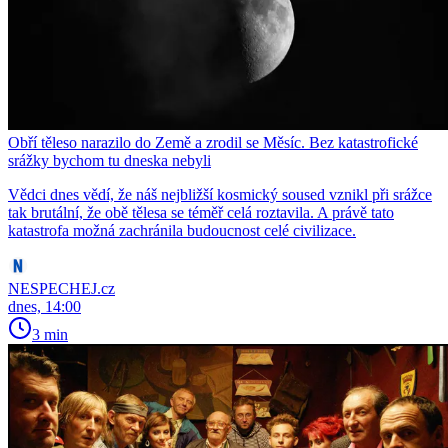
Obří těleso narazilo do Země a zrodil se Měsíc. Bez katastrofické
srážky bychom tu dneska nebyli
Vědci dnes vědí, že náš nejbližší kosmický soused vznikl při srážce
tak brutální, že obě tělesa se téměř celá roztavila. A právě tato
katastrofa možná zachránila budoucnost celé civilizace.
NESPECHEJ.cz
dnes, 14:00
3 min