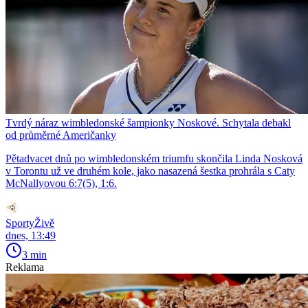
Tvrdý náraz wimbledonské šampionky Noskové. Schytala debakl
od průměrné Američanky
Pětadvacet dnů po wimbledonském triumfu skončila Linda Nosková
v Torontu už ve druhém kole, jako nasazená šestka prohrála s Caty
McNallyovou 6:7(5), 1:6.
SportyŽivě
dnes, 13:49
3 min
Reklama