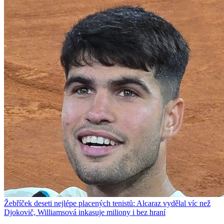
Žebříček deseti nejlépe placených tenistů: Alcaraz vydělal víc než
Djokovič, Williamsová inkasuje miliony i bez hraní