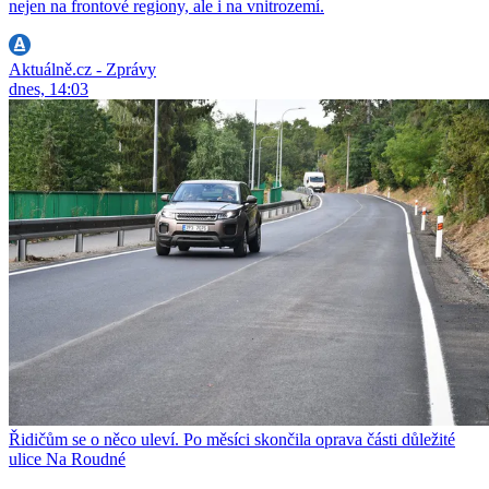
nejen na frontové regiony, ale i na vnitrozemí.
Aktuálně.cz - Zprávy
dnes, 14:03
Řidičům se o něco uleví. Po měsíci skončila oprava části důležité
ulice Na Roudné