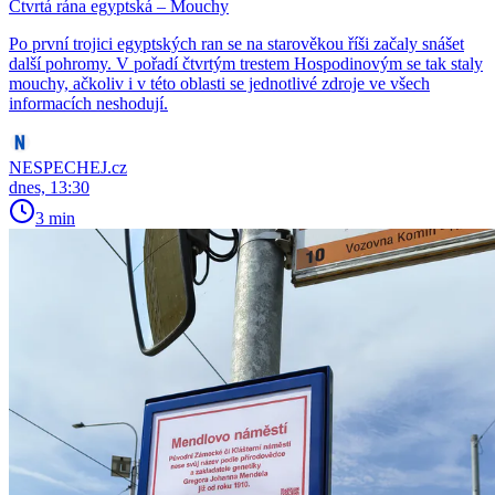
Čtvrtá rána egyptská – Mouchy
Po první trojici egyptských ran se na starověkou říši začaly snášet
další pohromy. V pořadí čtvrtým trestem Hospodinovým se tak staly
mouchy, ačkoliv i v této oblasti se jednotlivé zdroje ve všech
informacích neshodují.
NESPECHEJ.cz
dnes, 13:30
3 min