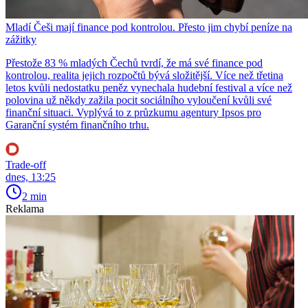
Mladí Češi mají finance pod kontrolou. Přesto jim chybí peníze na
zážitky
Přestože 83 % mladých Čechů tvrdí, že má své finance pod
kontrolou, realita jejich rozpočtů bývá složitější. Více než třetina
letos kvůli nedostatku peněz vynechala hudební festival a více než
polovina už někdy zažila pocit sociálního vyloučení kvůli své
finanční situaci. Vyplývá to z průzkumu agentury Ipsos pro
Garanční systém finančního trhu.
Trade-off
dnes, 13:25
2 min
Reklama