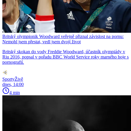
Britský olympionik Woodward veřejně přiznal závislost na pornu:
Nemohl jsem přestat, vedl jsem dvojí život
Britský skokan do vody Freddie Woodward, účastník olympiády v
Riu 2016, popsal v pořadu BBC World Service roky marného boje s
pornografií.
SportyŽivě
dnes, 14:00
4 min