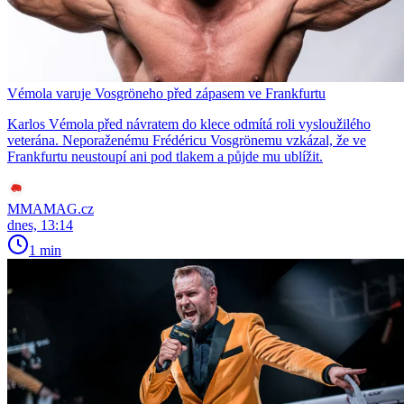
Vémola varuje Vosgröneho před zápasem ve Frankfurtu
Karlos Vémola před návratem do klece odmítá roli vysloužilého
veterána. Neporaženému Frédéricu Vosgrönemu vzkázal, že ve
Frankfurtu neustoupí ani pod tlakem a půjde mu ublížit.
MMAMAG.cz
dnes, 13:14
1 min