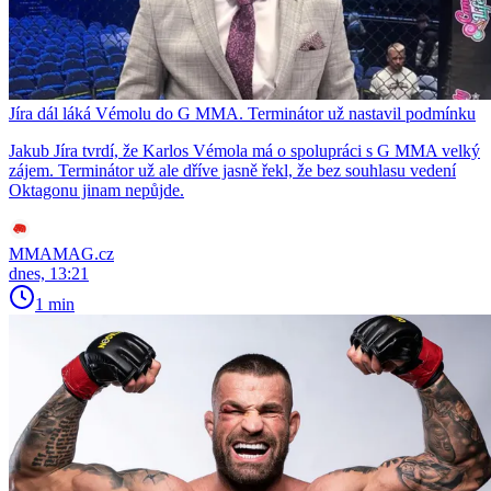
Jíra dál láká Vémolu do G MMA. Terminátor už nastavil podmínku
Jakub Jíra tvrdí, že Karlos Vémola má o spolupráci s G MMA velký
zájem. Terminátor už ale dříve jasně řekl, že bez souhlasu vedení
Oktagonu jinam nepůjde.
MMAMAG.cz
dnes, 13:21
1 min