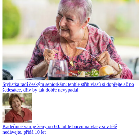
Stylistka radí českým seniorkám: tenhle střih vlasů si dopřejte až po
šedesátce, dřív by tak dobře nevypadal
Kadeřnice varuje ženy po 60: tuhle barvu na vlasy si v létě
nedávejte, přidá 10 let