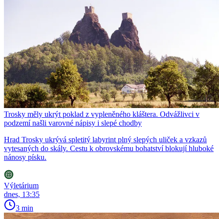
Trosky měly ukrýt poklad z vypleněného kláštera. Odvážlivci v
podzemí našli varovné nápisy i slepé chodby
Hrad Trosky ukrývá spletitý labyrint plný slepých uliček a vzkazů
vytesaných do skály. Cestu k obrovskému bohatství blokují hluboké
nánosy písku.
Výletárium
dnes, 13:35
3 min