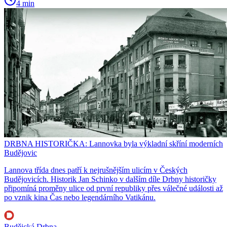
4 min
DRBNA HISTORIČKA: Lannovka byla výkladní skříní moderních
Budějovic
Lannova třída dnes patří k nejrušnějším ulicím v Českých
Budějovicích. Historik Jan Schinko v dalším díle Drbny historičky
připomíná proměny ulice od první republiky přes válečné události až
po vznik kina Čas nebo legendárního Vatikánu.
Budějcká Drbna