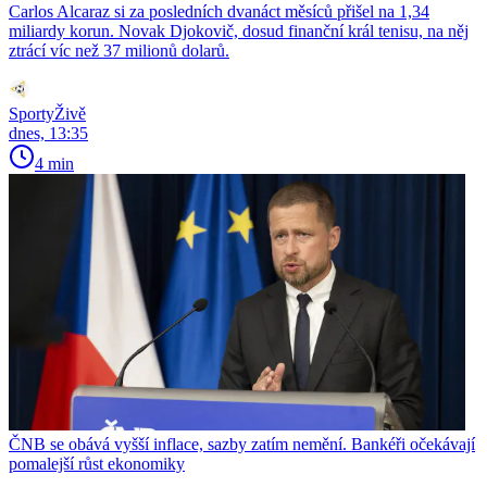
Carlos Alcaraz si za posledních dvanáct měsíců přišel na 1,34
miliardy korun. Novak Djokovič, dosud finanční král tenisu, na něj
ztrácí víc než 37 milionů dolarů.
SportyŽivě
dnes, 13:35
4 min
ČNB se obává vyšší inflace, sazby zatím nemění. Bankéři očekávají
pomalejší růst ekonomiky