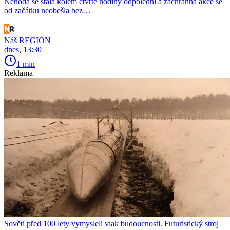
Nehoda se stala kolem čtvrté hodiny odpolední a záchranná akce se
od začátku neobešla bez…
Náš REGION
dnes, 13:30
1 min
Reklama
Sověti před 100 lety vymysleli vlak budoucnosti. Futuristický stroj