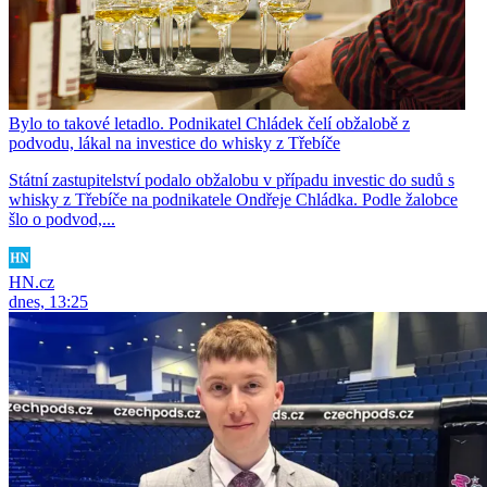
Bylo to takové letadlo. Podnikatel Chládek čelí obžalobě z
podvodu, lákal na investice do whisky z Třebíče
Státní zastupitelství podalo obžalobu v případu investic do sudů s
whisky z Třebíče na podnikatele Ondřeje Chládka. Podle žalobce
šlo o podvod,...
HN.cz
dnes, 13:25