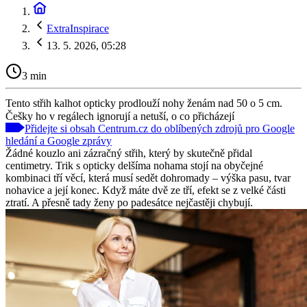
ExtraInspirace
13. 5. 2026, 05:28
3 min
Tento střih kalhot opticky prodlouží nohy ženám nad 50 o 5 cm.
Češky ho v regálech ignorují a netuší, o co přicházejí
Přidejte si obsah Centrum.cz do oblíbených zdrojů pro Google
hledání a Google zprávy
Žádné kouzlo ani zázračný střih, který by skutečně přidal
centimetry. Trik s opticky delšíma nohama stojí na obyčejné
kombinaci tří věcí, která musí sedět dohromady – výška pasu, tvar
nohavice a její konec. Když máte dvě ze tří, efekt se z velké části
ztratí. A přesně tady ženy po padesátce nejčastěji chybují.