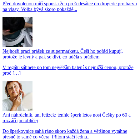
Před dovolenou míří spousta žen po šedesátce do drogerie pro barvu
na vlasy. Volba bývá skoro pokaždé...
Nejhorší prací prášek ze supermarketu. Češi ho pořád kupují,
protože je levný a pak se diví, co udělá s prádlem
V regálu sáhnete po tom největším balení s nejnižší cenou, protože
proč […]
Ani náhrdelník, ani řetízek: tenhle šperk letos nosí Češky po 60 a
rozzáří jim obličej
Do šperkovnice sahá ráno skoro každá žena a většinou vytáhne
přesně to samé co včera. Přitom stačí jedna...