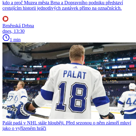
kdo a proč Muzea města Brna a Dopravního podniku představí
cestujícím historii jednotlivých zastávek přímo na označnících.
Brněnská Drbna
dnes, 13:30
1 min
Palát padá v NHL stále hlouběji. Před sezonou o něm zámoří mluví
jako o vyřízeném hráči