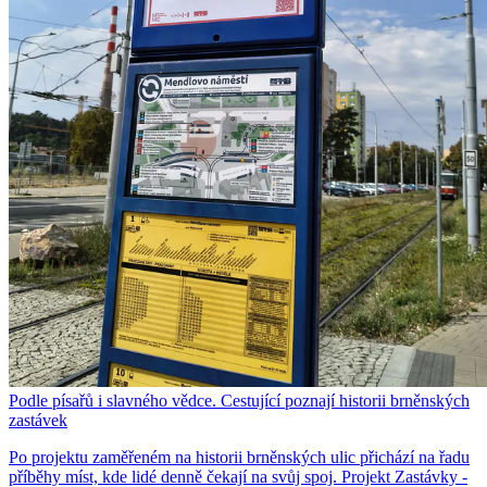
Podle písařů i slavného vědce. Cestující poznají historii brněnských
zastávek
Po projektu zaměřeném na historii brněnských ulic přichází na řadu
příběhy míst, kde lidé denně čekají na svůj spoj. Projekt Zastávky -