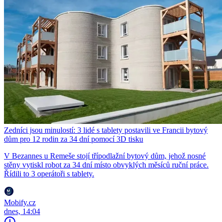
Zedníci jsou minulostí: 3 lidé s tablety postavili ve Francii bytový
dům pro 12 rodin za 34 dní pomocí 3D tisku
V Bezannes u Remeše stojí třípodlažní bytový dům, jehož nosné
stěny vytiskl robot za 34 dní místo obvyklých měsíců ruční práce.
Řídili to 3 operátoři s tablety.
Mobify.cz
dnes, 14:04