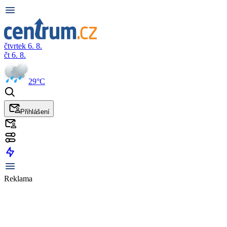
čtvrtek 6. 8.
čt 6. 8.
29°C
Přihlášení
Reklama