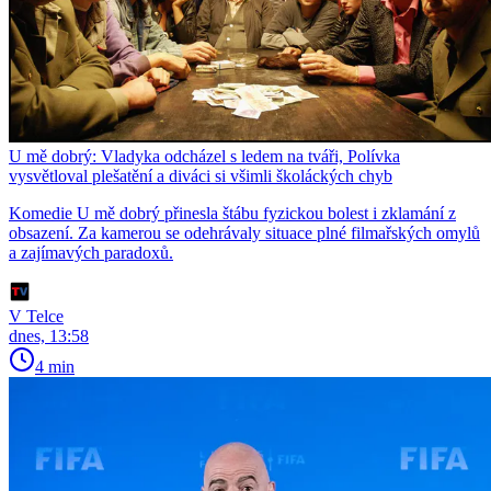
U mě dobrý: Vladyka odcházel s ledem na tváři, Polívka
vysvětloval plešatění a diváci si všimli školáckých chyb
Komedie U mě dobrý přinesla štábu fyzickou bolest i zklamání z
obsazení. Za kamerou se odehrávaly situace plné filmařských omylů
a zajímavých paradoxů.
V Telce
dnes, 13:58
4 min