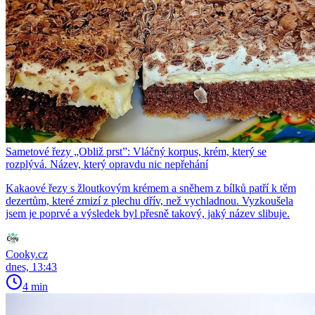
Sametové řezy „Obliž prst”: Vláčný korpus, krém, který se
rozplývá. Název, který opravdu nic nepřehání
Kakaové řezy s žloutkovým krémem a sněhem z bílků patří k těm
dezertům, které zmizí z plechu dřív, než vychladnou. Vyzkoušela
jsem je poprvé a výsledek byl přesně takový, jaký název slibuje.
Cooky.cz
dnes, 13:43
4 min