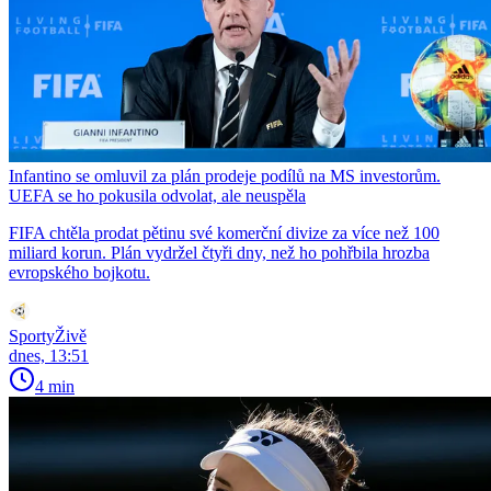
Infantino se omluvil za plán prodeje podílů na MS investorům.
UEFA se ho pokusila odvolat, ale neuspěla
FIFA chtěla prodat pětinu své komerční divize za více než 100
miliard korun. Plán vydržel čtyři dny, než ho pohřbila hrozba
evropského bojkotu.
SportyŽivě
dnes, 13:51
4 min