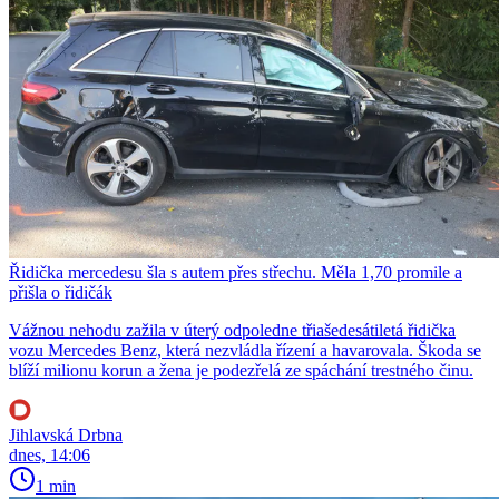
Řidička mercedesu šla s autem přes střechu. Měla 1,70 promile a
přišla o řidičák
Vážnou nehodu zažila v úterý odpoledne třiašedesátiletá řidička
vozu Mercedes Benz, která nezvládla řízení a havarovala. Škoda se
blíží milionu korun a žena je podezřelá ze spáchání trestného činu.
Jihlavská Drbna
dnes, 14:06
1 min