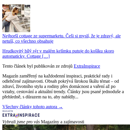
Nejhorší cottage ze supermarketu. Češi si myslí, že je zdravý, ale
netuší, co všechno obsahuje
Hrudkovitý bílý sýr v malém kelímku putuje do košíku skoro
automaticky. Cottage […]
Tento článek byl publikován ze zdrojů
ExtraInspirace
Magazín zaměřený na každodenní inspiraci, praktické rady i
odlehčené zajímavosti. Obsah pokrývá širokou škálu témat – od
zdraví, životního stylu a rodiny přes domácnost a vaření až po
vztahy, cestování a aktuální trendy. Články jsou psané jednoduše a
přehledně, s důrazem na to, aby nabídly...
Všechny články tohoto autora →
Vybrali jsme pro vás
Magazíny a zajímavosti