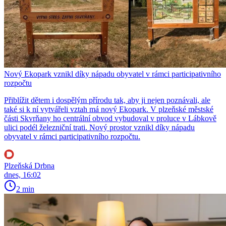
Nový Ekopark vznikl díky nápadu obyvatel v rámci participativního
rozpočtu
Přiblížit dětem i dospělým přírodu tak, aby ji nejen poznávali, ale
také si k ní vytvářeli vztah má nový Ekopark. V plzeňské městské
části Skvrňany ho centrální obvod vybudoval v proluce v Lábkově
ulici podél železniční trati. Nový prostor vznikl díky nápadu
obyvatel v rámci participativního rozpočtu.
Plzeňská Drbna
dnes, 16:02
2 min