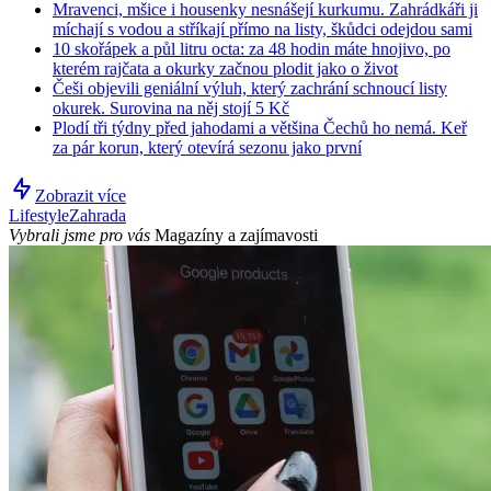
Mravenci, mšice i housenky nesnášejí kurkumu. Zahrádkáři ji
míchají s vodou a stříkají přímo na listy, škůdci odejdou sami
10 skořápek a půl litru octa: za 48 hodin máte hnojivo, po
kterém rajčata a okurky začnou plodit jako o život
Češi objevili geniální výluh, který zachrání schnoucí listy
okurek. Surovina na něj stojí 5 Kč
Plodí tři týdny před jahodami a většina Čechů ho nemá. Keř
za pár korun, který otevírá sezonu jako první
Zobrazit více
Lifestyle
Zahrada
Vybrali jsme pro vás
Magazíny a zajímavosti