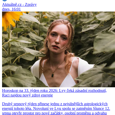
Aktuálně.cz - Zprávy
dnes, 16:01
Horoskop na 33. týden roku 2026: Lvy čeká zásadní rozhodnutí,
Raci najdou nový zdroj energie
Druhý srpnový týden přinese jednu z nejsilnějších astrologických
energií tohoto léta. Novoluní ve Lvu spolu se zatměním Slunce 12.
srpna otevře prostor pro nové začátky, osobní proměnu a odvahu