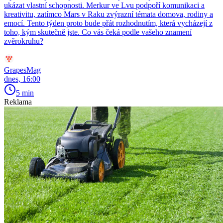
ukázat vlastní schopnosti. Merkur ve Lvu podpoří komunikaci a
kreativitu, zatímco Mars v Raku zvýrazní témata domova, rodiny a
emocí. Tento týden proto bude přát rozhodnutím, která vycházejí z
toho, kým skutečně jste. Co vás čeká podle vašeho znamení
zvěrokruhu?
GrapesMag
dnes, 16:00
5 min
Reklama