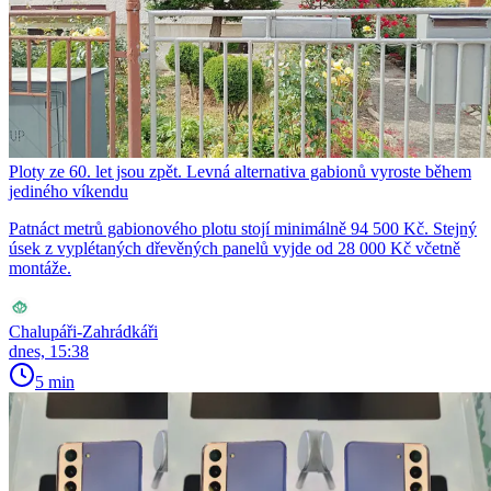
Ploty ze 60. let jsou zpět. Levná alternativa gabionů vyroste během
jediného víkendu
Patnáct metrů gabionového plotu stojí minimálně 94 500 Kč. Stejný
úsek z vyplétaných dřevěných panelů vyjde od 28 000 Kč včetně
montáže.
Chalupáři-Zahrádkáři
dnes, 15:38
5 min