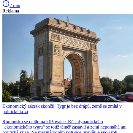
2 min
Reklama
Ekonomický zázrak skončil. Tygr je bez drápů, země se zmítá v
politické krizi
Rumunsko se ocitlo na křižovatce. Růst dynamického
„ekonomického tygra“ se totiž téměř zastavil a zemi nepomáhá ani
politická krize. Na mezinárodním poli sice upevňuje svou roli