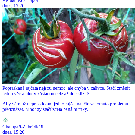
Aktuálně.cz - Sport
dnes, 15:20
Popraskaná rajčata nejsou nemoc, ale chyba v zálivce. Stačí změnit
jednu věc a plody zůstanou celé až do sklizně
Aby vám už neprasklo ani jedno rajče, naučte se tomuto problému
předcházet. Mnohdy stačí zcela banální triky.
Chalupáři-Zahrádkáři
dnes, 15:20