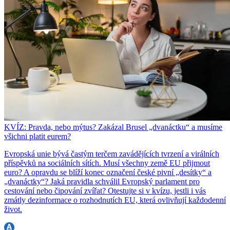
KVÍZ: Pravda, nebo mýtus? Zakázal Brusel „dvanáctku“ a musíme
všichni platit eurem?
Evropská unie bývá častým terčem zavádějících tvrzení a virálních
příspěvků na sociálních sítích. Musí všechny země EU přijmout
euro? A opravdu se blíží konec označení české pivní „desítky“ a
„dvanáctky“? Jaká pravidla schválil Evropský parlament pro
cestování nebo čipování zvířat? Otestujte si v kvízu, jestli i vás
zmátly dezinformace o rozhodnutích EU, která ovlivňují každodenní
život.