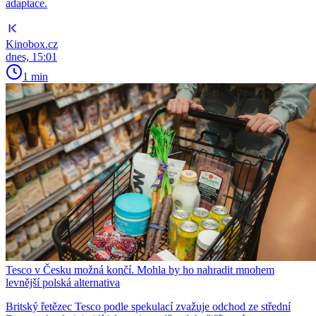
adaptace.
Kinobox.cz
dnes, 15:01
1 min
Tesco v Česku možná končí. Mohla by ho nahradit mnohem
levnější polská alternativa
Britský řetězec Tesco podle spekulací zvažuje odchod ze střední