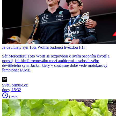
Je devítiletý syn Tota Wolffa budoucí hvězdou F1?
Šéf Mercedesu Toto Wolff se rozpovídal o svém osobním životě a
popsal, jak hledá rovnováhu mezi ambicemi a radostí svého
devítiletého syna Jacka, který v současné době vede motokárový
šampionát IAME.
SvětFormule.cz
dnes, 15:32
1 min