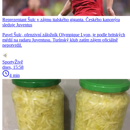
Reprezentant Šulc v zájmu italského giganta. Českého kanonýra
sleduje Juventus
Pavel Šulc, ofenzivní záložník Olympique Lyon, je podle britských
médií na radaru Juventusu. Turínský klub zatím zájem oficiálně
nepotvrdil.
SportyŽivě
dnes, 15:58
4 min