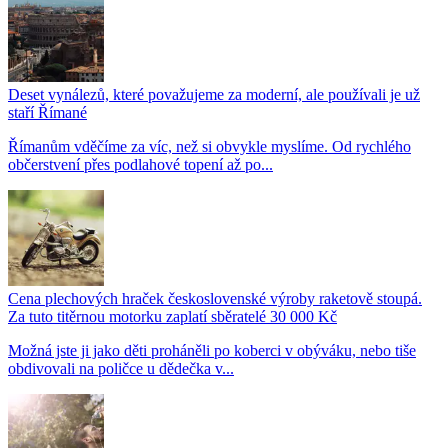
Deset vynálezů, které považujeme za moderní, ale používali je už
staří Římané
Římanům vděčíme za víc, než si obvykle myslíme. Od rychlého
občerstvení přes podlahové topení až po...
Cena plechových hraček československé výroby raketově stoupá.
Za tuto titěrnou motorku zaplatí sběratelé 30 000 Kč
Možná jste ji jako děti proháněli po koberci v obýváku, nebo tiše
obdivovali na poličce u dědečka v...