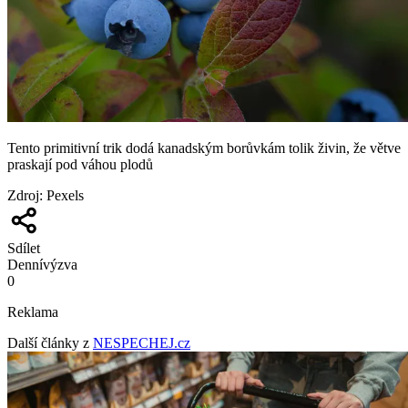
Tento primitivní trik dodá kanadským borůvkám tolik živin, že větve
praskají pod váhou plodů
Zdroj
:
Pexels
Sdílet
Denní
výzva
0
Reklama
Další články z
NESPECHEJ.cz