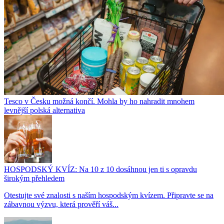
Tesco v Česku možná končí. Mohla by ho nahradit mnohem
levnější polská alternativa
HOSPODSKÝ KVÍZ: Na 10 z 10 dosáhnou jen ti s opravdu
širokým přehledem
Otestujte své znalosti s naším hospodským kvízem. Připravte se na
zábavnou výzvu, která prověří váš...