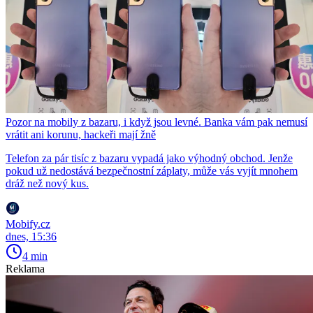
Pozor na mobily z bazaru, i když jsou levné. Banka vám pak nemusí
vrátit ani korunu, hackeři mají žně
Telefon za pár tisíc z bazaru vypadá jako výhodný obchod. Jenže
pokud už nedostává bezpečnostní záplaty, může vás vyjít mnohem
dráž než nový kus.
Mobify.cz
dnes, 15:36
4 min
Reklama