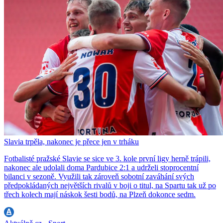
Slavia trpěla, nakonec je přece jen v trháku
Fotbalisté pražské Slavie se sice ve 3. kole první ligy herně trápili,
nakonec ale udolali doma Pardubice 2:1 a udrželi stoprocentní
bilanci v sezoně. Využili tak zároveň sobotní zaváhání svých
předpokládaných největších rivalů v boji o titul, na Spartu tak už po
třech kolech mají náskok šesti bodů, na Plzeň dokonce sedm.