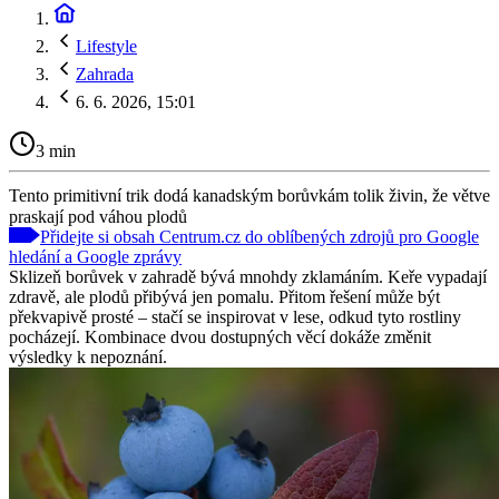
Lifestyle
Zahrada
6. 6. 2026, 15:01
3 min
Tento primitivní trik dodá kanadským borůvkám tolik živin, že větve
praskají pod váhou plodů
Přidejte si obsah Centrum.cz do oblíbených zdrojů pro Google
hledání a Google zprávy
Sklizeň borůvek v zahradě bývá mnohdy zklamáním. Keře vypadají
zdravě, ale plodů přibývá jen pomalu. Přitom řešení může být
překvapivě prosté – stačí se inspirovat v lese, odkud tyto rostliny
pocházejí. Kombinace dvou dostupných věcí dokáže změnit
výsledky k nepoznání.