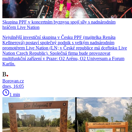
Skupina PPF v koncertním byznysu spojí síly s nadnárodním
hráčem Live Nation
Nejsilnější investiční skupina v Česku PPF (majitelka Renáta
Kellnerová) postaví společný podnik s velkým nadnárodním
promotérem Live Nation (LN; v České republice má dceřinku Live
Nation Czech Republic). Společná firma bude provozovat
multifunkční zařízení v Praze: O2 Arénu, O2 Universum a Forum
Karlín.
Borovan.cz
dnes, 16:05
1 min