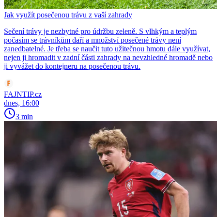
Jak využít posečenou trávu z vaší zahrady
Sečení trávy je nezbytné pro údržbu zeleně. S vlhkým a teplým
počasím se trávníkům daří a množství posečené trávy není
zanedbatelné. Je třeba se naučit tuto užitečnou hmotu dále využívat,
nejen ji hromadit v zadní části zahrady na nevzhledné hromadě nebo
ji vyvážet do kontejneru na posečenou trávu.
FAJNTIP.cz
dnes, 16:00
3 min