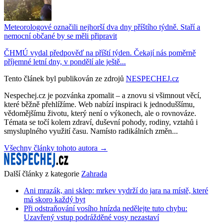
Meteorologové označili nejhorší dva dny příštího týdně. Staří a
nemocní občané by se měli připravit
ČHMÚ vydal předpověď na příští týden. Čekají nás poměrně
příjemné letní dny, v pondělí ale ještě...
Tento článek byl publikován ze zdrojů
NESPECHEJ.cz
Nespechej.cz je pozvánka zpomalit – a znovu si všimnout věcí,
které běžně přehlížíme. Web nabízí inspiraci k jednoduššímu,
vědomějšímu životu, který není o výkonech, ale o rovnováze.
Témata se točí kolem zdraví, duševní pohody, rodiny, vztahů i
smysluplného využití času. Namísto radikálních změn...
Všechny články tohoto autora →
Další články z kategorie
Zahrada
Ani mrazák, ani sklep: mrkev vydrží do jara na místě, které
má skoro každý byt
Při odstraňování vosího hnízda nedělejte tuto chybu:
Uzavřený vstup podrážděné vosy nezastaví