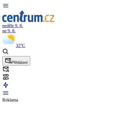
neděle 9. 8.
ne 9. 8.
32°C
Přihlášení
Reklama