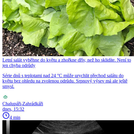
Letní salát vyběhne do květu a zhořkne dřív, než ho sklidíte. Není to
jen chyba odrůdy
Série dnů s teplotami nad 24 °C může urychlit přechod salátu do
květu bez ohledu na zvolenou odrůdu. Srpnový výsev má ale ještě
smysl.
Chalupáři-Zahrádkáři
dnes, 15:32
4 min