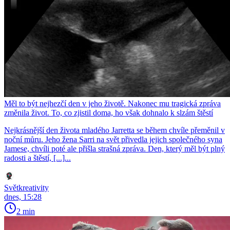
Měl to být nejhezčí den v jeho životě. Nakonec mu tragická zpráva
změnila život. To, co zjistil doma, ho však dohnalo k slzám štěstí
Nejkrásnější den života mladého Jarretta se během chvíle přeměnil v
noční můru. Jeho žena Sarri na svět přivedla jejich společného syna
Jamese, chvíli poté ale přišla strašná zpráva. Den, který měl být plný
radosti a štěstí, [...]...
Světkreativity
dnes, 15:28
2 min