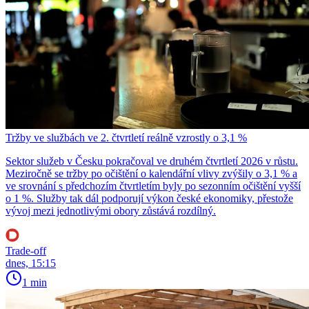
Tržby ve službách ve 2. čtvrtletí reálně vzrostly o 3,1 %
Sektor služeb v Česku pokračoval ve druhém čtvrtletí 2026 v růstu.
Meziročně se tržby po očištění o kalendářní vlivy zvýšily o 3,1 % a
ve srovnání s předchozím čtvrtletím byly po sezonním očištění vyšší
o 1 %. Služby tak dál podporují výkon české ekonomiky, přestože
vývoj mezi jednotlivými obory zůstává rozdílný.
Trade-off
dnes, 15:15
1 min