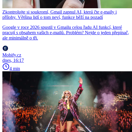
Zkontrolujte si soukromí, Gmail zapnul AI, která čte e-maily i
přílohy. Většina lidí o tom neví, funkce běží na pozadí
Google v roce 2026 spustil v Gmailu celou řadu AI funkcí, které
pracují s obsahem vašich e-mailů. Problém? Nejde o jeden přepínač,
ale minimálně o tři.
Mobify.cz
dnes, 16:17
4 min