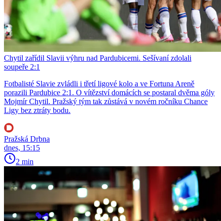
Chytil zařídil Slavii výhru nad Pardubicemi. Sešívaní zdolali
soupeře 2:1
Fotbalisté Slavie zvládli i třetí ligové kolo a ve Fortuna Areně
porazili Pardubice 2:1. O vítězství domácích se postaral dvěma góly
Mojmír Chytil. Pražský tým tak zůstává v novém ročníku Chance
Ligy bez ztráty bodu.
Pražská Drbna
dnes, 15:15
2 min