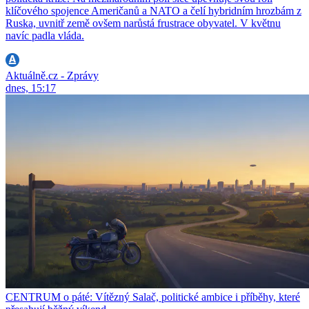
klíčového spojence Američanů a NATO a čelí hybridním hrozbám z
Ruska, uvnitř země ovšem narůstá frustrace obyvatel. V květnu
navíc padla vláda.
Aktuálně.cz - Zprávy
dnes, 15:17
CENTRUM o páté: Vítězný Salač, politické ambice i příběhy, které