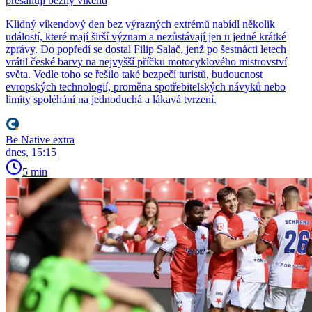
přesahují běžný víkend
Klidný víkendový den bez výrazných extrémů nabídl několik
událostí, které mají širší význam a nezůstávají jen u jedné krátké
zprávy. Do popředí se dostal Filip Salač, jenž po šestnácti letech
vrátil české barvy na nejvyšší příčku motocyklového mistrovství
světa. Vedle toho se řešilo také bezpečí turistů, budoucnost
evropských technologií, proměna spotřebitelských návyků nebo
limity spoléhání na jednoduchá a lákavá tvrzení.
Be Native extra
dnes, 15:15
5 min