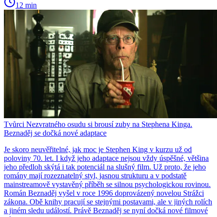
12 min
Tvůrci Nezvratného osudu si brousí zuby na Stephena Kinga.
Beznaděj se dočká nové adaptace
Je skoro neuvěřitelné, jak moc je Stephen King v kurzu už od
poloviny 70. let. I když jeho adaptace nejsou vždy úspěšné, většina
jeho předloh skýtá i tak potenciál na slušný film. Už proto, že jeho
romány mají rozeznatelný styl, jasnou strukturu a v podstatě
mainstreamově vystavěný příběh se silnou psychologickou rovinou.
Román Beznaděj vyšel v roce 1996 doprovázený novelou Strážci
zákona. Obě knihy pracují se stejnými postavami, ale v jiných rolích
a jiném sledu událostí. Právě Beznaděj se nyní dočká nové filmové