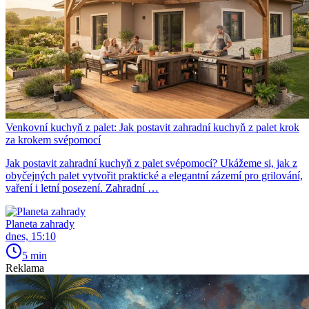
Venkovní kuchyň z palet: Jak postavit zahradní kuchyň z palet krok
za krokem svépomocí
Jak postavit zahradní kuchyň z palet svépomocí? Ukážeme si, jak z
obyčejných palet vytvořit praktické a elegantní zázemí pro grilování,
vaření i letní posezení. Zahradní …
Planeta zahrady
dnes, 15:10
5 min
Reklama