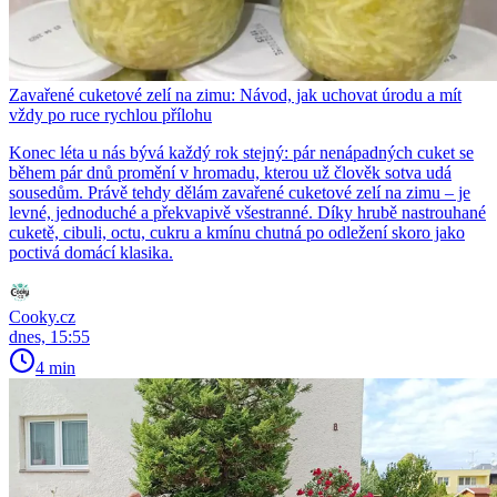
Zavařené cuketové zelí na zimu: Návod, jak uchovat úrodu a mít
vždy po ruce rychlou přílohu
Konec léta u nás bývá každý rok stejný: pár nenápadných cuket se
během pár dnů promění v hromadu, kterou už člověk sotva udá
sousedům. Právě tehdy dělám zavařené cuketové zelí na zimu – je
levné, jednoduché a překvapivě všestranné. Díky hrubě nastrouhané
cuketě, cibuli, octu, cukru a kmínu chutná po odležení skoro jako
poctivá domácí klasika.
Cooky.cz
dnes, 15:55
4 min