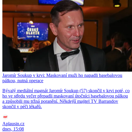
Jaromír Soukup v krvi: Maskovaní muži ho napadli basebalovou
pálkou, nutná operace
Bývalý mediální magnát Jaromír Soukup (57) skončil v krvi poté, co
ho ve středu večer přepadli maskovaní útočníci basebalovou pálkou
a způsobili mu tržná poranění. Někdejší majitel TV Barrandov
skončil v péči lékařů.
Aplausin.cz
dnes, 15:08