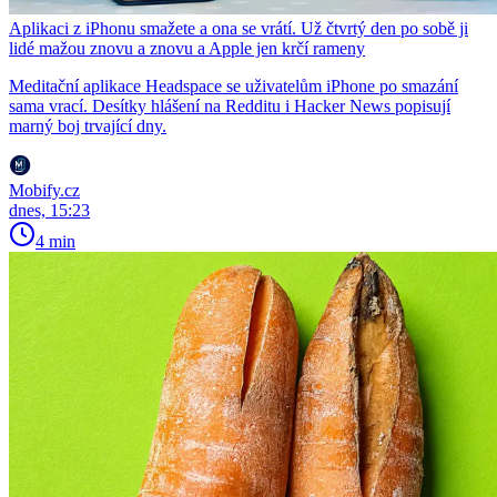
Aplikaci z iPhonu smažete a ona se vrátí. Už čtvrtý den po sobě ji
lidé mažou znovu a znovu a Apple jen krčí rameny
Meditační aplikace Headspace se uživatelům iPhone po smazání
sama vrací. Desítky hlášení na Redditu i Hacker News popisují
marný boj trvající dny.
Mobify.cz
dnes, 15:23
4 min