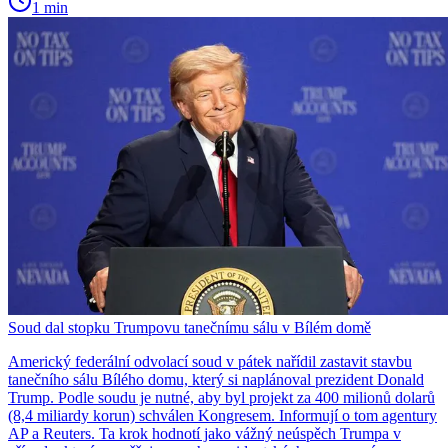
1 min
Soud dal stopku Trumpovu tanečnímu sálu v Bílém domě
Americký federální odvolací soud v pátek nařídil zastavit stavbu
tanečního sálu Bílého domu, který si naplánoval prezident Donald
Trump. Podle soudu je nutné, aby byl projekt za 400 milionů dolarů
(8,4 miliardy korun) schválen Kongresem. Informují o tom agentury
AP a Reuters. Ta krok hodnotí jako vážný neúspěch Trumpa v