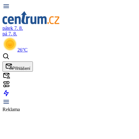
pátek 7. 8.
pá 7. 8.
26°C
Přihlášení
Reklama