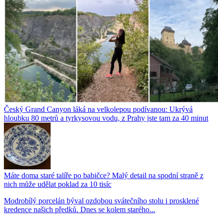
Český Grand Canyon láká na velkolepou podívanou: Ukrývá
hloubku 80 metrů a tyrkysovou vodu, z Prahy jste tam za 40 minut
Máte doma staré talíře po babičce? Malý detail na spodní straně z
nich může udělat poklad za 10 tisíc
Modrobílý porcelán býval ozdobou svátečního stolu i prosklené
kredence našich předků. Dnes se kolem starého...