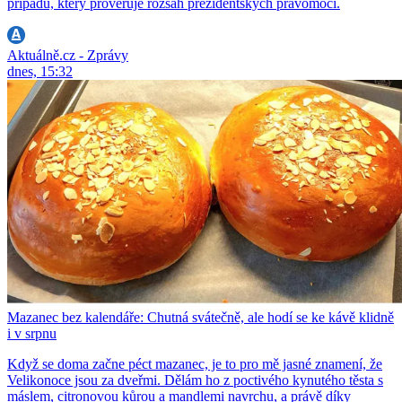
případu, který prověřuje rozsah prezidentských pravomocí.
Aktuálně.cz - Zprávy
dnes, 15:32
Mazanec bez kalendáře: Chutná svátečně, ale hodí se ke kávě klidně
i v srpnu
Když se doma začne péct mazanec, je to pro mě jasné znamení, že
Velikonoce jsou za dveřmi. Dělám ho z poctivého kynutého těsta s
máslem, citronovou kůrou a mandlemi navrchu, a právě díky