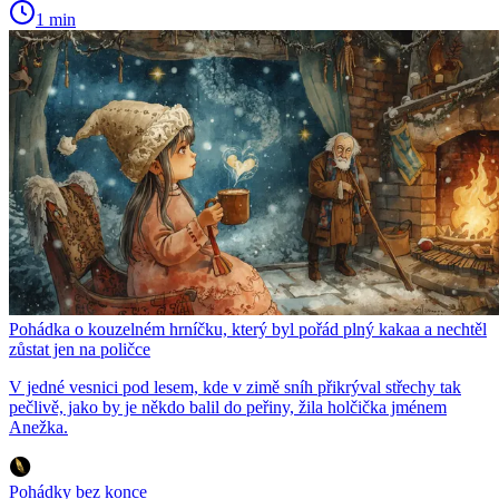
1 min
Pohádka o kouzelném hrníčku, který byl pořád plný kakaa a nechtěl
zůstat jen na poličce
V jedné vesnici pod lesem, kde v zimě sníh přikrýval střechy tak
pečlivě, jako by je někdo balil do peřiny, žila holčička jménem
Anežka.
Pohádky bez konce