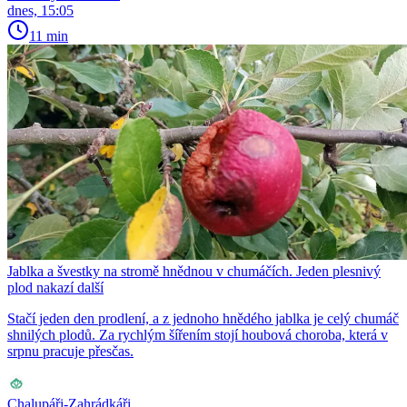
dnes, 15:05
11 min
Jablka a švestky na stromě hnědnou v chumáčích. Jeden plesnivý
plod nakazí další
Stačí jeden den prodlení, a z jednoho hnědého jablka je celý chumáč
shnilých plodů. Za rychlým šířením stojí houbová choroba, která v
srpnu pracuje přesčas.
Chalupáři-Zahrádkáři