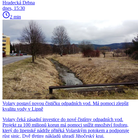
Hradecká Drbna
dnes, 15:30
2 min
Volary postaví novou čističku odpadních vod. Má pomoci zlepšit
kvalitu vody v Lipně
Volary čeká zásadní investice do nové čistírny odpadních vod.
Projekt za 100 milionů korun má pomoci snížit množství fosforu,
který do lipenské nádrže přitéká Volarským potokem a podporuje
růst sinic. Dvě třetiny nákladů uhradí Jihočeský kraj.