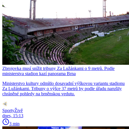
Zbrojovka musí snížit tribuny Za Lužánkami o 9 metrů. Podle
ministerstva stadion kazí panorama Brna
Ministerstvo kultury odmítlo dosavadní výškovou variantu stadionu
Za Lužánkami. Tribuny o výšce 37 metrů by podle úřadu narušily
chráněné pohledy na brněnskou vedutu.
SportyŽivě
dnes, 15:13
3 min