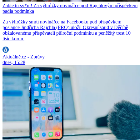
Zabte tu sv*ni! Za výhrůžky novinářce pod Rajchlovým příspěvkem
padla podmínka
Za výhrůžky smrtí novinářce na Facebooku pod příspěvkem
poslance Jindřicha Rajchla (PRO) uložil Okresní soud v Děčíně
obžalovanému přispěvateli půlroční podmínku a peněžitý trest 10
tisíc korun.
Aktuálně.cz - Zprávy
dnes, 15:28