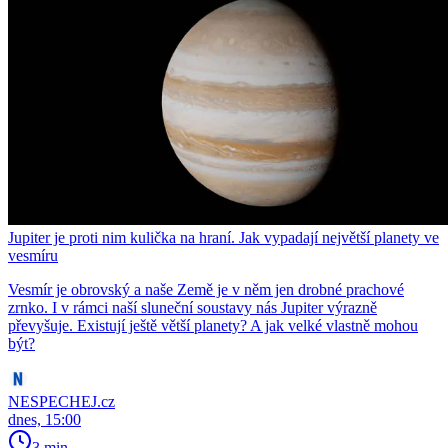
Jupiter je proti nim kulička na hraní. Jak vypadají největší planety ve
vesmíru
Vesmír je obrovský a naše Země je v něm jen drobné prachové
zrnko. I v rámci naší sluneční soustavy nás Jupiter výrazně
převyšuje. Existují ještě větší planety? A jak velké vlastně mohou
být?
NESPECHEJ.cz
dnes, 15:00
3 min