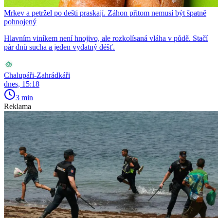
Mrkev a petržel po dešti praskají. Záhon přitom nemusí být špatně
pohnojený
Hlavním viníkem není hnojivo, ale rozkolísaná vláha v půdě. Stačí
pár dnů sucha a jeden vydatný déšť.
Chalupáři-Zahrádkáři
dnes, 15:18
3 min
Reklama