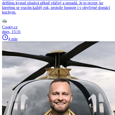
delšímu kynutí zůstává pěkně vláčný a nepadá. Je to recept, ke
kterému se vracím každý rok, protože funguje i v obyčejné domácí
kuchyni.
Cooky.cz
dnes, 15:31
4 min