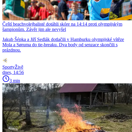
Čeští beachvolejbalisté dotáhli skóre na 14:14 proti olympijským
šampionům. Závěr jim ale nevyšel
Jakub Šépka a Jiří Sedlák dotlačili v Hamburku olympijské vítěze
Mola a Søruma do tie-breaku. Dva body od senzace skončili s
prázdnou.
SportyŽivě
dnes, 14:56
3 min