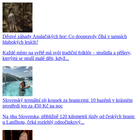
Děsivé záhady Apalačských hor: Co doopravdy číhá v tamních
hlubokých lesích?
Každé místo na světě má svůj tradiční folklór – strašidla a příšery,
kterými se straší malé děti, když...
Slovenský termální ráj kousek za hranicemi: 10 bazénů v krásném
prostředí jen za 450 Kč na noc
Na jihu Slovenska, přibližně 120 kilometrů jízdy od českých hranic
u Lanžhota, čeká rozlehlý odpočinkový...