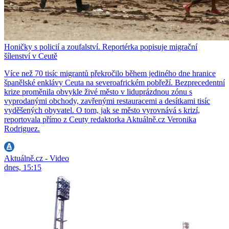
Honičky s policií a zoufalství. Reportérka popisuje migrační
šílenství v Ceutě
Více než 70 tisíc migrantů překročilo během jediného dne hranice
španělské enklávy Ceuta na severoafrickém pobřeží. Bezprecedentní
krize proměnila obvykle živé město v liduprázdnou zónu s
vyprodanými obchody, zavřenými restauracemi a desítkami tisíc
vyděšených obyvatel. O tom, jak se město vyrovnává s krizí,
reportovala přímo z Ceuty redaktorka Aktuálně.cz Veronika
Rodriguez.
Aktuálně.cz - Video
dnes, 15:15