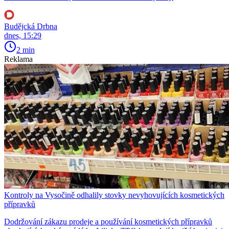
Budějcká Drbna
dnes, 15:29
2 min
Reklama
Kontroly na Vysočině odhalily stovky nevyhovujících kosmetických
přípravků
Dodržování zákazu prodeje a používání kosmetických přípravků