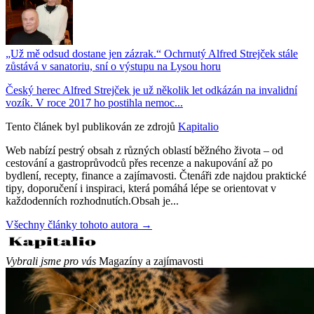
„Už mě odsud dostane jen zázrak.“ Ochrnutý Alfred Strejček stále
zůstává v sanatoriu, sní o výstupu na Lysou horu
Český herec Alfred Strejček je už několik let odkázán na invalidní
vozík. V roce 2017 ho postihla nemoc...
Tento článek byl publikován ze zdrojů
Kapitalio
Web nabízí pestrý obsah z různých oblastí běžného života – od
cestování a gastroprůvodců přes recenze a nakupování až po
bydlení, recepty, finance a zajímavosti. Čtenáři zde najdou praktické
tipy, doporučení i inspiraci, která pomáhá lépe se orientovat v
každodenních rozhodnutích.Obsah je...
Všechny články tohoto autora →
Vybrali jsme pro vás
Magazíny a zajímavosti