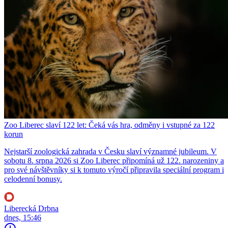
Zoo Liberec slaví 122 let: Čeká vás hra, odměny i vstupné za 122
korun
Nejstarší zoologická zahrada v Česku slaví významné jubileum. V
sobotu 8. srpna 2026 si Zoo Liberec připomíná už 122. narozeniny a
pro své návštěvníky si k tomuto výročí připravila speciální program i
celodenní bonusy.
Liberecká Drbna
dnes, 15:46