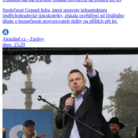
Společnost Gepard Infra, která spravuje infrastrukturu
jindřichohradecké úzkokolejky, získala osvědčení od Drážního
úřadu o bezpečnosti provozovatele dráhy na příštích pět let.
Aktuálně.cz - Zprávy
dnes, 15:29