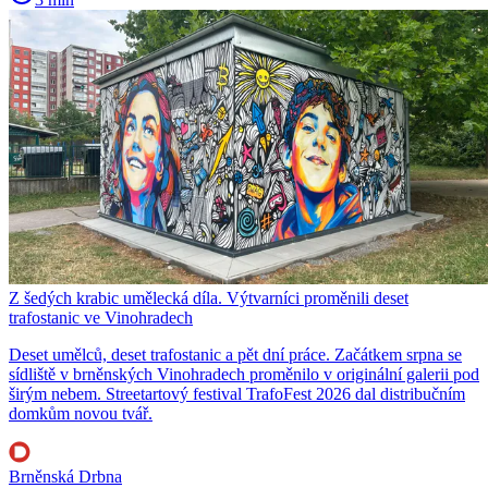
Z šedých krabic umělecká díla. Výtvarníci proměnili deset
trafostanic ve Vinohradech
Deset umělců, deset trafostanic a pět dní práce. Začátkem srpna se
sídliště v brněnských Vinohradech proměnilo v originální galerii pod
širým nebem. Streetartový festival TrafoFest 2026 dal distribučním
domkům novou tvář.
Brněnská Drbna