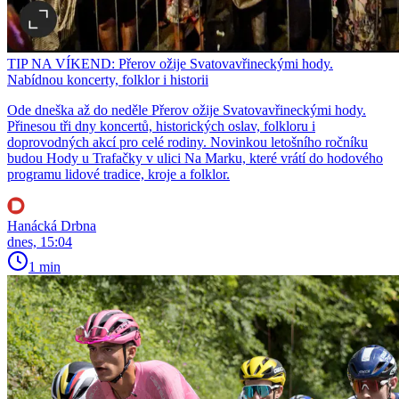
TIP NA VÍKEND: Přerov ožije Svatovavřineckými hody.
Nabídnou koncerty, folklor i historii
Ode dneška až do neděle Přerov ožije Svatovavřineckými hody.
Přinesou tři dny koncertů, historických oslav, folkloru i
doprovodných akcí pro celé rodiny. Novinkou letošního ročníku
budou Hody u Trafačky v ulici Na Marku, které vrátí do hodového
programu lidové tradice, kroje a folklor.
Hanácká Drbna
dnes, 15:04
1 min