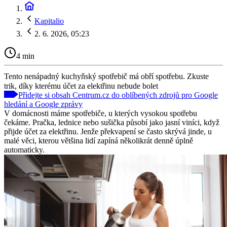
Kapitalio
2. 6. 2026, 05:23
4 min
Tento nenápadný kuchyňský spotřebič má obří spotřebu. Zkuste
trik, díky kterému účet za elektřinu nebude bolet
Přidejte si obsah Centrum.cz do oblíbených zdrojů pro Google
hledání a Google zprávy
V domácnosti máme spotřebiče, u kterých vysokou spotřebu
čekáme. Pračka, lednice nebo sušička působí jako jasní viníci, když
přijde účet za elektřinu. Jenže překvapení se často skrývá jinde, u
malé věci, kterou většina lidí zapíná několikrát denně úplně
automaticky.