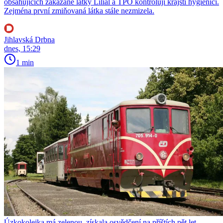
obsahujících zakázané látky Lilial a TPO kontrolují krajští hygienici.
Zejména první zmiňovaná látka stále nezmizela.
Jihlavská Drbna
dnes, 15:29
1 min
Úzkokolejka má zelenou, získala osvědčení na příštích pět let