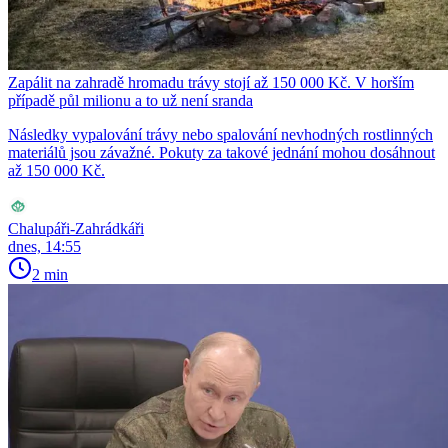
Zapálit na zahradě hromadu trávy stojí až 150 000 Kč. V horším
případě půl milionu a to už není sranda
Následky vypalování trávy nebo spalování nevhodných rostlinných
materiálů jsou závažné. Pokuty za takové jednání mohou dosáhnout
až 150 000 Kč.
Chalupáři-Zahrádkáři
dnes, 14:55
2 min