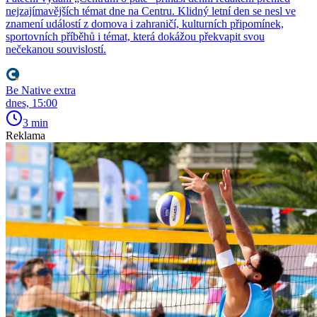
nejzajímavějších témat dne na Centru. Klidný letní den se nesl ve
znamení událostí z domova i zahraničí, kulturních připomínek,
sportovních příběhů i témat, která dokážou překvapit svou
nečekanou souvislostí.
Be Native extra
dnes, 15:00
3 min
Reklama