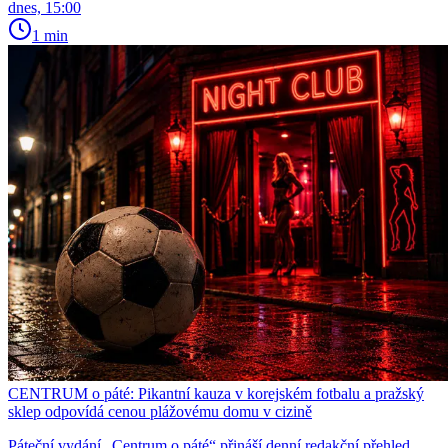
dnes, 15:00
1 min
CENTRUM o páté: Pikantní kauza v korejském fotbalu a pražský
sklep odpovídá cenou plážovému domu v cizině
Páteční vydání „Centrum o páté“ přináší denní redakční přehled