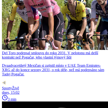
Del Toro podepsal smlouvu do roku 2031. V pelotonu má delší
kontrakt než Pogačar, jeho vlastní týmový lídr
Dvaadvacetiletý Mexičan si zajistil místo v UAE Team Emirates-
XRG až do konce sezony 2031, o rok déle, než má podepsáno sám
Tadej Pogačar.
SportyŽivě
dnes, 15:02
3 min