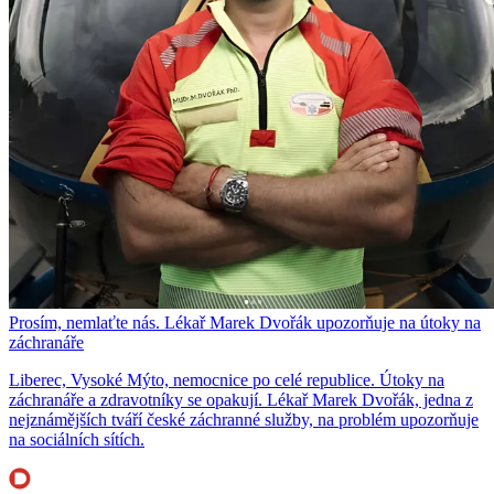
Prosím, nemlaťte nás. Lékař Marek Dvořák upozorňuje na útoky na
záchranáře
Liberec, Vysoké Mýto, nemocnice po celé republice. Útoky na
záchranáře a zdravotníky se opakují. Lékař Marek Dvořák, jedna z
nejznámějších tváří české záchranné služby, na problém upozorňuje
na sociálních sítích.