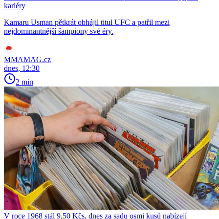
kariéry
Kamaru Usman pětkrát obhájil titul UFC a patřil mezi
nejdominantnější šampiony své éry.
MMAMAG.cz
dnes, 12:30
2 min
V roce 1968 stál 9,50 Kčs, dnes za sadu osmi kusů nabízejí