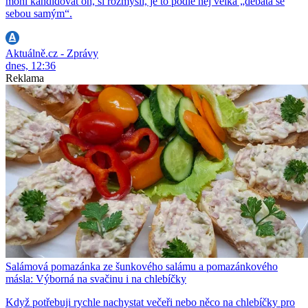
mohl kandidovat on, si rozmyslí, je to podle něj velká „debata se
sebou samým“.
Aktuálně.cz - Zprávy
dnes, 12:36
Reklama
Salámová pomazánka ze šunkového salámu a pomazánkového
másla: Výborná na svačinu i na chlebíčky
Když potřebuji rychle nachystat večeři nebo něco na chlebíčky pro