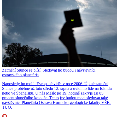
Zatmění Slunce se blíží. Sledovat ho budou i návštěvníci
ostravského planetária
Naposledy ho mohli Evropané vidět v roce 2006. Úplné zatmění
Slunce proběhne už tuto středu 12. srpna a uvidí ho lidé na Islandu
nebo ve Španělsku. U nás Měsíc po 19. hodině zakryje asi 85
procent slunečního kotouče. Tento jev budou moci sledovat také
návštěvníci Planetária Ostrava Hornicko-geologické fakulty VŠB-
TUO.