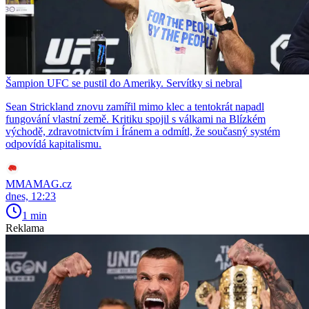
Šampion UFC se pustil do Ameriky. Servítky si nebral
Sean Strickland znovu zamířil mimo klec a tentokrát napadl
fungování vlastní země. Kritiku spojil s válkami na Blízkém
východě, zdravotnictvím i Íránem a odmítl, že současný systém
odpovídá kapitalismu.
MMAMAG.cz
dnes, 12:23
1 min
Reklama