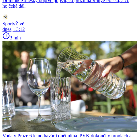
Dominik Stříteský poprvé popsal, co prožil na Rallye Polska, a co
ho čeká dál.
SportyŽivě
dnes, 13:12
3 min
Voda v Praze 6 je po havárii opět pitná. PVK dokončily proplach a