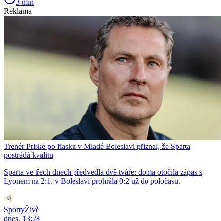
3 min
Reklama
Trenér Priske po fiasku v Mladé Boleslavi přiznal, že Sparta
postrádá kvalitu
Sparta ve třech dnech předvedla dvě tváře: doma otočila zápas s
Lyonem na 2:1, v Boleslavi prohrála 0:2 už do poločasu.
SportyŽivě
dnes, 13:28