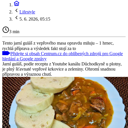
Lifestyle
5. 6. 2026, 05:15
3 min
Tento jarní guláš z vepřového masa opravdu miluju – 1 hrnec,
rychlá příprava a výsledek fakt stojí za to
Přidejte si obsah Centrum.cz do oblíbených zdrojů pro Google
hledání a Google zprávy
Jarní guláš, podle receptu z Youtube kanálu Důchodkyně u plotny,
je plný šťavnaté vepřové krkovice a zeleniny. Ohromí snadnou
přípravou a výraznou chutí.