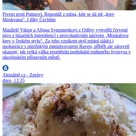
Pivem proti Putinovi. Reportáž z místa, kde se dá pít „krev
Moskvana“. I díky Čechům
Manželé Viktor a Aljona Symonenkovi z Oděsy vytvořili červené
pivo z bizarních ingrediencí s provokativním názvem „Moskalova
krev v českém stylu“. Za jeho vznikem stojí místní sládci i
spolupráce s plzeňským minipivovarem Raven, příběh ale zároveň
ukazuje, jak velká válka proměnila podnikání rodinného byznysu v
ukrajinském přístavním městě.
Aktuálně.cz - Zprávy
dnes, 13:35