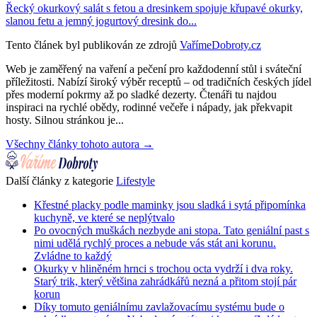
Řecký okurkový salát s fetou a dresinkem spojuje křupavé okurky,
slanou fetu a jemný jogurtový dresink do...
Tento článek byl publikován ze zdrojů
VařímeDobroty.cz
Web je zaměřený na vaření a pečení pro každodenní stůl i sváteční
příležitosti. Nabízí široký výběr receptů – od tradičních českých jídel
přes moderní pokrmy až po sladké dezerty. Čtenáři tu najdou
inspiraci na rychlé obědy, rodinné večeře i nápady, jak překvapit
hosty. Silnou stránkou je...
Všechny články tohoto autora →
Další články z kategorie
Lifestyle
Křestné placky podle maminky jsou sladká i sytá připomínka
kuchyně, ve které se neplýtvalo
Po ovocných muškách nezbyde ani stopa. Tato geniální past s
nimi udělá rychlý proces a nebude vás stát ani korunu.
Zvládne to každý
Okurky v hliněném hrnci s trochou octa vydrží i dva roky.
Starý trik, který většina zahrádkářů nezná a přitom stojí pár
korun
Díky tomuto geniálnímu zavlažovacímu systému bude o