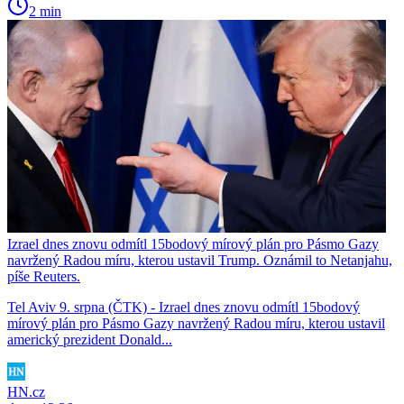
2 min
Izrael dnes znovu odmítl 15bodový mírový plán pro Pásmo Gazy
navržený Radou míru, kterou ustavil Trump. Oznámil to Netanjahu,
píše Reuters.
Tel Aviv 9. srpna (ČTK) - Izrael dnes znovu odmítl 15bodový
mírový plán pro Pásmo Gazy navržený Radou míru, kterou ustavil
americký prezident Donald...
HN.cz