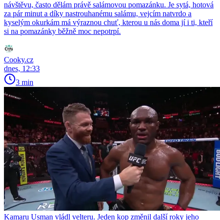
návštěvu, často dělám právě salámovou pomazánku. Je sytá, hotová
za pár minut a díky nastrouhanému salámu, vejcím natvrdo a
kyselým okurkám má výraznou chuť, kterou u nás doma jí i ti, kteří
si na pomazánky běžně moc nepotrpí.
Cooky.cz
dnes, 12:33
3 min
Kamaru Usman vládl velteru. Jeden kop změnil další roky jeho