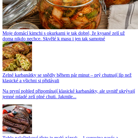
Moje domácí kimchi s okurkami je tak dobré, že kysané zelí už
doma nikdo nechce. Skvělé k masu i jen tak samotné
Zelné karbanátky se snědly během pár minut – prý chutnají líp než
klasické a všichni si přidávali
Na první pohled připomínají klasické karbanátky, ale uvnitř ukrývají
jemné mladé zelí plné chuti. Jakmile...
Tohle palačinkové těsto je malý zázrak – 1 surovina navíc a