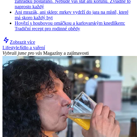
zahrádku postaráno. Nebude vás stát ani korunu. Zvládne to
naprosto každý
Ani mrazák, ani sklep: mrkev vydrží do jara na místě, které
má skoro každý byt
Hovězí s houbovou omáčkou a karlovarským knedlíkem:
Tradiční recept pro rodinné obědy
Zobrazit více
Lifestyle
Jídlo a vaření
Vybrali jsme pro vás
Magazíny a zajímavosti