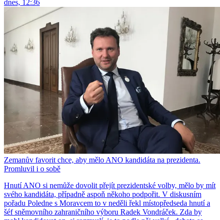
dnes, 12:36
Zemanův favorit chce, aby mělo ANO kandidáta na prezidenta.
Promluvil i o sobě
Hnutí ANO si nemůže dovolit přejít prezidentské volby, mělo by mít
svého kandidáta, případně aspoň někoho podpořit. V diskusním
pořadu Poledne s Moravcem to v neděli řekl místopředseda hnutí a
šéf sněmovního zahraničního výboru Radek Vondráček. Zda by