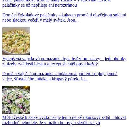
palačinky se už nepřilepí ani neroztrhnou
Domácí čokoládové palačinky s kakaem promění obyčejnou snídani
nebo sladkou večeři v malý svátek. Jsou...
Vylepšená vajíčková pomazánka byla hvězdou oslavy – jednohubky
zmizely rychlostí blesku a recept si chtěl opsat každý
Domácí vaječná pomazánka s tuňákem a pórkem spojuje jemná
vejce, šťavnatého tuňáka a křupavý pórek. Je...
Místo české klasiky vyzkoušejte tento řecký okurkový salát – litovat
rozhodně nebudete. Je v mžiku hotový a skvěle zasytí