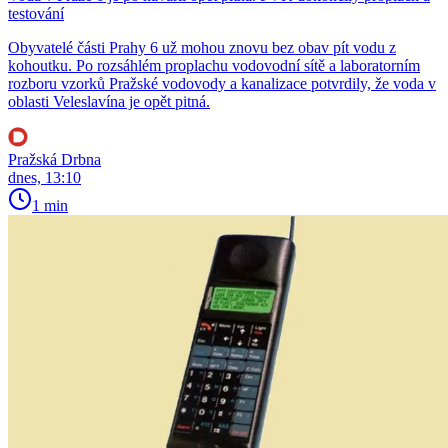
testování
Obyvatelé části Prahy 6 už mohou znovu bez obav pít vodu z
kohoutku. Po rozsáhlém proplachu vodovodní sítě a laboratorním
rozboru vzorků Pražské vodovody a kanalizace potvrdily, že voda v
oblasti Veleslavína je opět pitná.
Pražská Drbna
dnes, 13:10
1 min