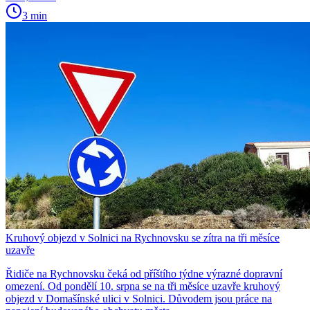
3 min
Kruhový objezd v Solnici na Rychnovsku se zítra na tři měsíce
uzavře
Řidiče na Rychnovsku čeká od příštího týdne výrazné dopravní
omezení. Od pondělí 10. srpna se na tři měsíce uzavře kruhový
objezd v Domašínské ulici v Solnici. Důvodem jsou práce na