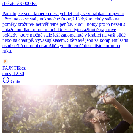
sběratelé 9 000 Kč
Pamatujete si na konec šedesátých let, kdy se v trafikách objevilo
něco, na co se stály nekonečné fronty? I když to tehdy stálo na
poměry brožurek neuvěřitelné peníze, kluci i holky pro to běželi s
nataženou dlaní plnou mincí. Dnes se tyto zažloutlé papírové
poklady, které možná stále leží zapomenuté v krabici na vaší půdě
nebo na chalupě, vyvažují zlatem. Sběratelé jsou za kompletní sadu
osmi sešitů ochotni okamžitě vyplatit téměř deset tisíc korun na
ruku.
FAJNTIP.cz
dnes, 12:30
3 min