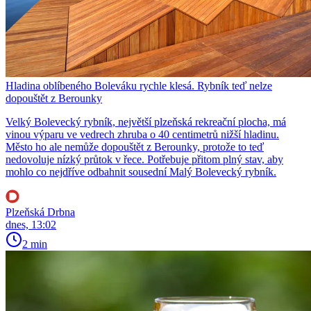
Hladina oblíbeného Boleváku rychle klesá. Rybník teď nelze
dopouštět z Berounky
Velký Bolevecký rybník, největší plzeňská rekreační plocha, má
vinou výparu ve vedrech zhruba o 40 centimetrů nižší hladinu.
Město ho ale nemůže dopouštět z Berounky, protože to teď
nedovoluje nízký průtok v řece. Potřebuje přitom plný stav, aby
mohlo co nejdříve odbahnit sousední Malý Bolevecký rybník.
Plzeňská Drbna
dnes, 13:02
2 min