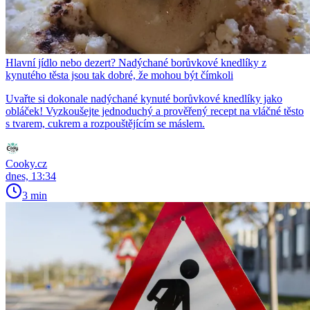
Hlavní jídlo nebo dezert? Nadýchané borůvkové knedlíky z
kynutého těsta jsou tak dobré, že mohou být čímkoli
Uvařte si dokonale nadýchané kynuté borůvkové knedlíky jako
obláček! Vyzkoušejte jednoduchý a prověřený recept na vláčné těsto
s tvarem, cukrem a rozpouštějícím se máslem.
Cooky.cz
dnes, 13:34
3 min