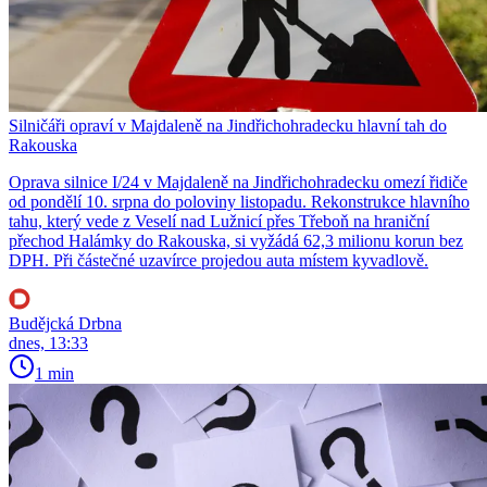
Silničáři opraví v Majdaleně na Jindřichohradecku hlavní tah do
Rakouska
Oprava silnice I/24 v Majdaleně na Jindřichohradecku omezí řidiče
od pondělí 10. srpna do poloviny listopadu. Rekonstrukce hlavního
tahu, který vede z Veselí nad Lužnicí přes Třeboň na hraniční
přechod Halámky do Rakouska, si vyžádá 62,3 milionu korun bez
DPH. Při částečné uzavírce projedou auta místem kyvadlově.
Budějcká Drbna
dnes, 13:33
1 min