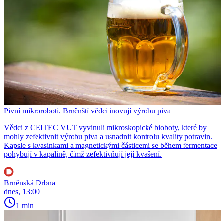
Pivní mikroroboti. Brněnští vědci inovují výrobu piva
Vědci z CEITEC VUT vyvinuli mikroskopické bioboty, které by
mohly zefektivnit výrobu piva a usnadnit kontrolu kvality potravin.
Kapsle s kvasinkami a magnetickými částicemi se během fermentace
pohybují v kapalině, čímž zefektivňují její kvašení.
Brněnská Drbna
dnes, 13:00
1 min