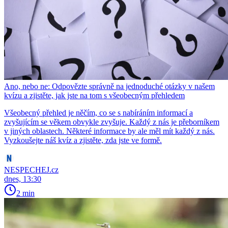
Ano, nebo ne: Odpovězte správně na jednoduché otázky v našem
kvízu a zjistěte, jak jste na tom s všeobecným přehledem
Všeobecný přehled je něčím, co se s nabíráním informací a
zvyšujícím se věkem obvykle zvyšuje. Každý z nás je přeborníkem
v jiných oblastech. Některé informace by ale měl mít každý z nás.
Vyzkoušejte náš kvíz a zjistěte, zda jste ve formě.
NESPECHEJ.cz
dnes, 13:30
2 min