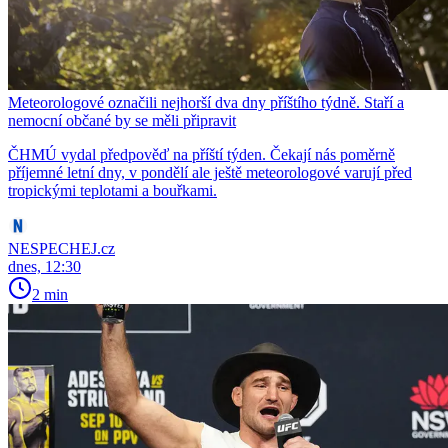
Meteorologové označili nejhorší dva dny příštího týdně. Staří a
nemocní občané by se měli připravit
ČHMÚ vydal předpověď na příští týden. Čekají nás poměrně
příjemné letní dny, v pondělí ale ještě meteorologové varují před
tropickými teplotami a bouřkami.
NESPECHEJ.cz
dnes, 12:30
2 min