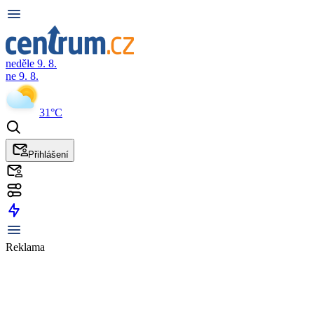
neděle 9. 8.
ne 9. 8.
31°C
Přihlášení
Reklama