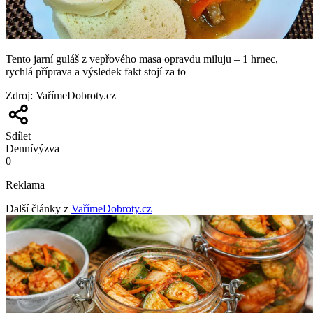
Tento jarní guláš z vepřového masa opravdu miluju – 1 hrnec,
rychlá příprava a výsledek fakt stojí za to
Zdroj
:
VařímeDobroty.cz
Sdílet
Denní
výzva
0
Reklama
Další články z
VařímeDobroty.cz