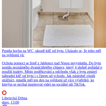
Pustila hocha na WC, ukradl klíč od bytu. Ukázalo se, že toho měl
na svědomí víc
Ochota pomoci se ženě z Jablonce nad Nisou nevyplatila. Do bytu
pustila neznámého dvanáctiletého chlapce, který ji slušně požádal o
použití toalety. Místo poděkování a odchodu však z bytu zmizel
náhradní klíč od bytu i s čipem od vchodu. Jak následně zjistili
strážníci, mladík měl ten den na svědomí už více výstřelků, ke
kterým se nechal inspirovat videi na sociální síti TikTok.
Liberecká Drbna
dnes, 13:00