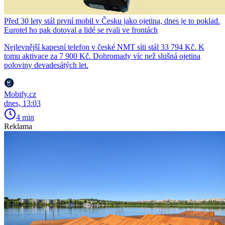
Před 30 lety stál první mobil v Česku jako ojetina, dnes je to poklad.
Eurotel ho pak dotoval a lidé se rvali ve frontách
Nejlevnější kapesní telefon v české NMT síti stál 33 794 Kč. K
tomu aktivace za 7 900 Kč. Dohromady víc než slušná ojetina
poloviny devadesátých let.
Mobify.cz
dnes, 13:03
4 min
Reklama