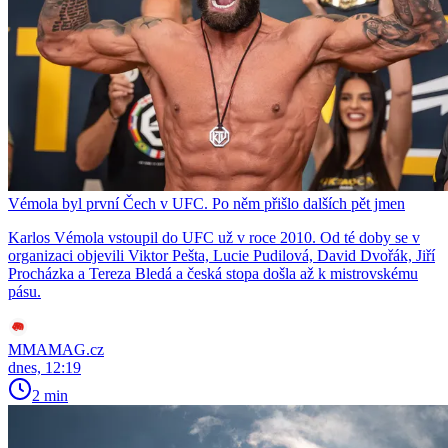
Vémola byl první Čech v UFC. Po něm přišlo dalších pět jmen
Karlos Vémola vstoupil do UFC už v roce 2010. Od té doby se v
organizaci objevili Viktor Pešta, Lucie Pudilová, David Dvořák, Jiří
Procházka a Tereza Bledá a česká stopa došla až k mistrovskému
pásu.
MMAMAG.cz
dnes, 12:19
2 min