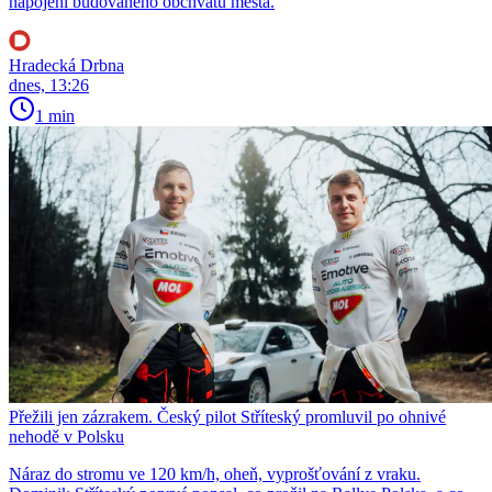
napojení budovaného obchvatu města.
Hradecká Drbna
dnes, 13:26
1 min
Přežili jen zázrakem. Český pilot Stříteský promluvil po ohnivé
nehodě v Polsku
Náraz do stromu ve 120 km/h, oheň, vyprošťování z vraku.