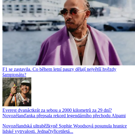
F1 se zastavila. Co během letní pauzy dělají největší hvězdy
šampionátu?
Everest dvanáctkrát za sebou a 2000 kilometrů za 29 dní?
Novozélanďanka přepsala rekord legendárního přechodu Alpami
Novozélandská ultraběžkyně Sophie Woodsová posunula hranice
lidské vytrvalosti. Jednačtyřicetiletá...