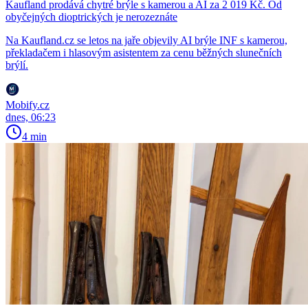
Kaufland prodává chytré brýle s kamerou a AI za 2 019 Kč. Od
obyčejných dioptrických je nerozeznáte
Na Kaufland.cz se letos na jaře objevily AI brýle INF s kamerou,
překladačem i hlasovým asistentem za cenu běžných slunečních
brýlí.
Mobify.cz
dnes, 06:23
4 min