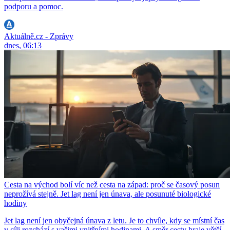
podporu a pomoc.
Aktuálně.cz - Zprávy
dnes, 06:13
Cesta na východ bolí víc než cesta na západ: proč se časový posun
neprožívá stejně. Jet lag není jen únava, ale posunuté biologické
hodiny
Jet lag není jen obyčejná únava z letu. Je to chvíle, kdy se místní čas
v cíli rozchází s vašimi vnitřními hodinami. A směr cesty hraje větší