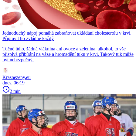
Jednoduchý nápoj pomáhá zabraňovat ukládání cholesterolu v krvi.
Připravit ho zvládne každý
Tučné jídlo, žádná vláknina ani ovoce a zelenina, alkohol, to vše
přispívá přibírání na váze a hromadění tuku v krvi. Takový tuk může
být nebezpečný.
Krasnezeny.eu
dnes, 06:19
2 min