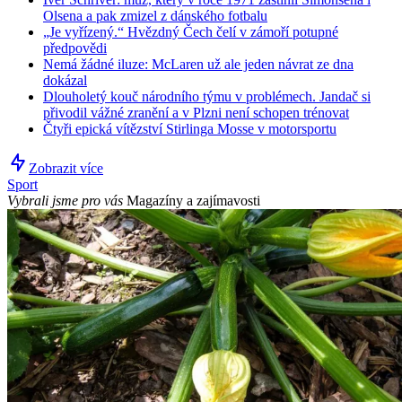
Olsena a pak zmizel z dánského fotbalu
„Je vyřízený.“ Hvězdný Čech čelí v zámoří potupné
předpovědi
Nemá žádné iluze: McLaren už ale jeden návrat ze dna
dokázal
Dlouholetý kouč národního týmu v problémech. Jandač si
přivodil vážné zranění a v Plzni není schopen trénovat
Čtyři epická vítězství Stirlinga Mosse v motorsportu
Zobrazit více
Sport
Vybrali jsme pro vás
Magazíny a zajímavosti