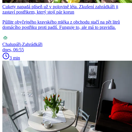
Cukety napadá plíseň už v polovině léta. Zkušení zahrádkáři ji
zastaví postřikem, který stojí pár korun
Půllitr obyčejného kravského mléka z obchodu stačí na pět litrů
domácího postřiku proti padlí. Funguje to, ale má to pravidla.
Chalupáři-Zahrádkáři
dnes, 06:55
3 min