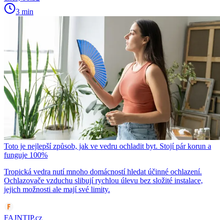
3 min
Toto je nejlepší způsob, jak ve vedru ochladit byt. Stojí pár korun a
funguje 100%
Tropická vedra nutí mnoho domácností hledat účinné ochlazení.
Ochlazovače vzduchu slibují rychlou úlevu bez složité instalace,
jejich možnosti ale mají své limity.
FAJNTIP.cz