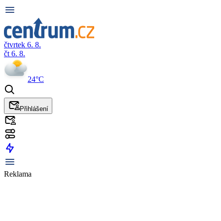
čtvrtek 6. 8.
čt 6. 8.
24°C
Přihlášení
Reklama