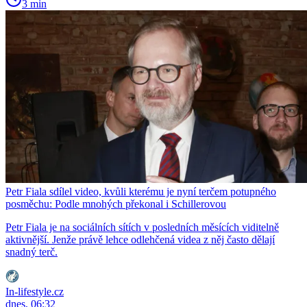
3 min
Petr Fiala sdílel video, kvůli kterému je nyní terčem potupného
posměchu: Podle mnohých překonal i Schillerovou
Petr Fiala je na sociálních sítích v posledních měsících viditelně
aktivnější. Jenže právě lehce odlehčená videa z něj často dělají
snadný terč.
In-lifestyle.cz
dnes, 06:32