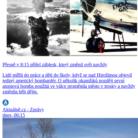
Přesně v 8:15 přišel záblesk, který změnil svět navždy
Lidé mířili do práce a děti do školy, když se nad Hirošimou objevil
jediný americký bombardér. O několik okamžiků později první
atomová bomba použitá ve válce proměnila město v trosky a navždy
změnila běh dějin.
Aktuálně.cz - Zprávy
dnes, 06:15