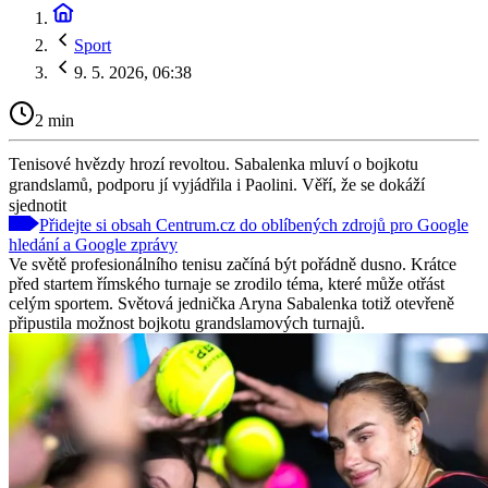
Sport
9. 5. 2026, 06:38
2 min
Tenisové hvězdy hrozí revoltou. Sabalenka mluví o bojkotu
grandslamů, podporu jí vyjádřila i Paolini. Věří, že se dokáží
sjednotit
Přidejte si obsah Centrum.cz do oblíbených zdrojů pro Google
hledání a Google zprávy
Ve světě profesionálního tenisu začíná být pořádně dusno. Krátce
před startem římského turnaje se zrodilo téma, které může otřást
celým sportem. Světová jednička Aryna Sabalenka totiž otevřeně
připustila možnost bojkotu grandslamových turnajů.