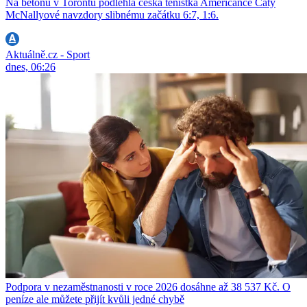
Na betonu v Torontu podlehla česká tenistka Američance Caty
McNallyové navzdory slibnému začátku 6:7, 1:6.
Aktuálně.cz - Sport
dnes, 06:26
Podpora v nezaměstnanosti v roce 2026 dosáhne až 38 537 Kč. O
peníze ale můžete přijít kvůli jedné chybě