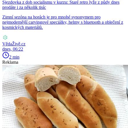
Sjezdovka z dob socialismu v kurzu: Staré retro lyže z půdy dnes
prodáte i za několik tisíc
Zimní sezóna na horách je pro mnohé synonymem pro
nejmodernější carvingové speciálky, helmy s bluetooth a oblečení z
kosmických materiálů.
VědaŽivě.cz
dnes, 06:22
2 min
Reklama