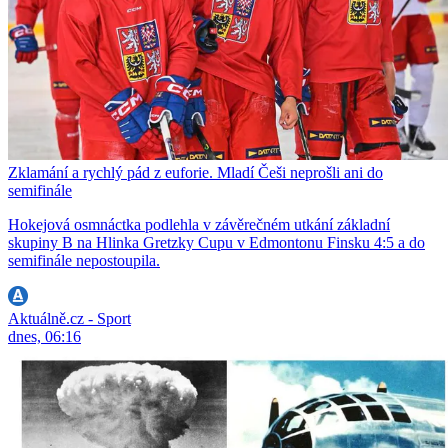
Zklamání a rychlý pád z euforie. Mladí Češi neprošli ani do
semifinále
Hokejová osmnáctka podlehla v závěrečném utkání základní
skupiny B na Hlinka Gretzky Cupu v Edmontonu Finsku 4:5 a do
semifinále nepostoupila.
Aktuálně.cz - Sport
dnes, 06:16