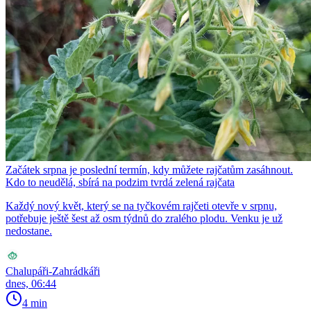
Začátek srpna je poslední termín, kdy můžete rajčatům zasáhnout.
Kdo to neudělá, sbírá na podzim tvrdá zelená rajčata
Každý nový květ, který se na tyčkovém rajčeti otevře v srpnu,
potřebuje ještě šest až osm týdnů do zralého plodu. Venku je už
nedostane.
Chalupáři-Zahrádkáři
dnes, 06:44
4 min