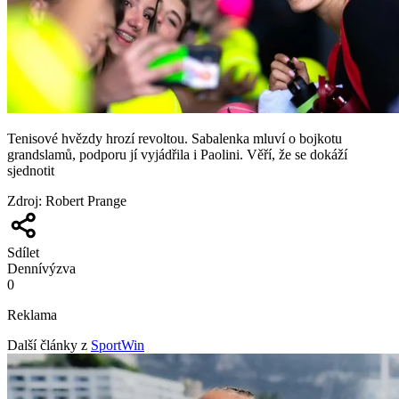
Tenisové hvězdy hrozí revoltou. Sabalenka mluví o bojkotu
grandslamů, podporu jí vyjádřila i Paolini. Věří, že se dokáží
sjednotit
Zdroj
:
Robert Prange
Sdílet
Denní
výzva
0
Reklama
Další články z
SportWin