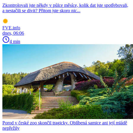
Zkontrolovali jste někdy v půlce měsíce, kolik dat jste spotřebovali,
a nestačili se divit? Přitom jste skoro nic...
FVE.info
dnes, 06:06
4 min
Porod v české zoo skončil tragicky. Oblíbená samice ani její mládě
nepřežily