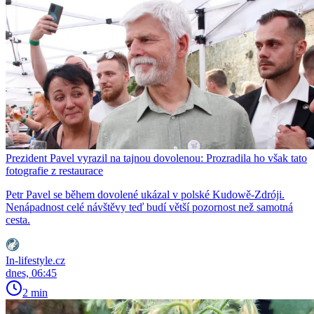
Prezident Pavel vyrazil na tajnou dovolenou: Prozradila ho však tato
fotografie z restaurace
Petr Pavel se během dovolené ukázal v polské Kudowě-Zdróji.
Nenápadnost celé návštěvy teď budí větší pozornost než samotná
cesta.
In-lifestyle.cz
dnes, 06:45
2 min