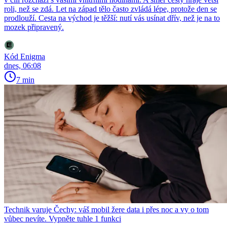
roli, než se zdá. Let na západ tělo často zvládá lépe, protože den se
prodlouží. Cesta na východ je těžší: nutí vás usínat dřív, než je na to
mozek připravený.
Kód Enigma
dnes, 06:08
7 min
Technik varuje Čechy: váš mobil žere data i přes noc a vy o tom
vůbec nevíte. Vypněte tuhle 1 funkci