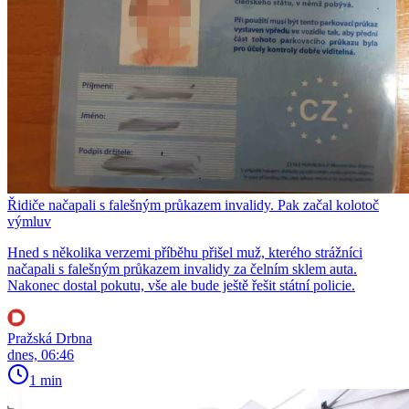
Řidiče načapali s falešným průkazem invalidy. Pak začal kolotoč
výmluv
Hned s několika verzemi příběhu přišel muž, kterého strážníci
načapali s falešným průkazem invalidy za čelním sklem auta.
Nakonec dostal pokutu, vše ale bude ještě řešit státní policie.
Pražská Drbna
dnes, 06:46
1 min