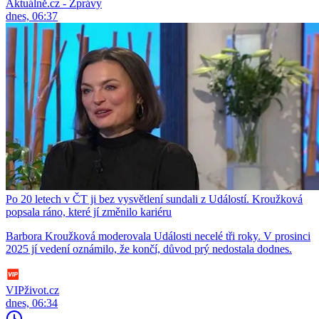
Aktuálně.cz - Zprávy
dnes, 06:37
Po 20 letech v ČT ji bez vysvětlení sundali z Událostí. Kroužková
popsala ráno, které jí změnilo kariéru
Barbora Kroužková moderovala Události necelé tři roky. V prosinci
2025 jí vedení oznámilo, že končí, důvod prý nedostala dodnes.
VIPživot.cz
dnes, 06:34