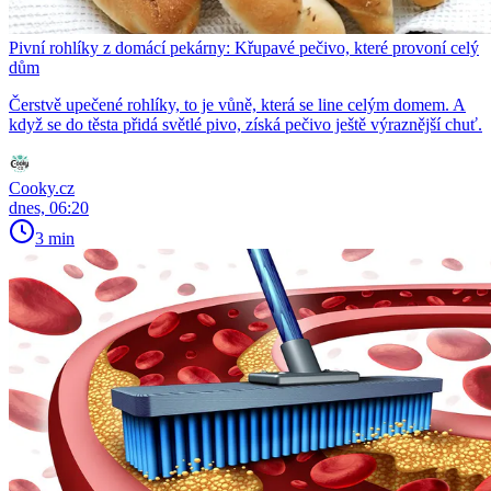
Pivní rohlíky z domácí pekárny: Křupavé pečivo, které provoní celý
dům
Čerstvě upečené rohlíky, to je vůně, která se line celým domem. A
když se do těsta přidá světlé pivo, získá pečivo ještě výraznější chuť.
Cooky.cz
dnes, 06:20
3 min