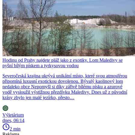
Hodinu od Prahy najdete pláž jako z exotiky. Lom Maledivy se
pyšní bílým pískem a tyrkysovou vodou
Severočeská krajina ukrývá unikátní místo, které svou atmosférou
připomíná luxusní exotickou dovolenou. Bývalý kaolinový lom
nedaleko obce Nepomyšl si díky zářivě bílému písku a azurové
vodě vysloužil výstižnou přezdívku Maledivy. Dnes už z původní
krásy zbylo jen malé jezírko, přesto…
Výletárium
dnes, 06:14
2 min
Reklama