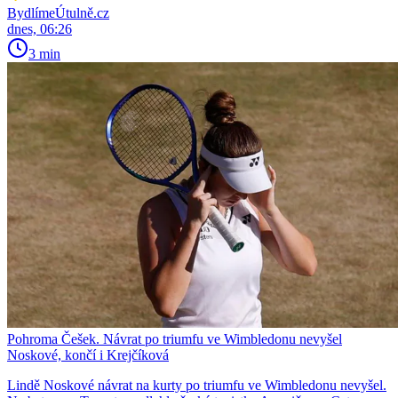
BydlímeÚtulně.cz
dnes, 06:26
3 min
Pohroma Češek. Návrat po triumfu ve Wimbledonu nevyšel
Noskové, končí i Krejčíková
Lindě Noskové návrat na kurty po triumfu ve Wimbledonu nevyšel.