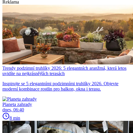
Reklama
Trendy podzimní truhlíky 2026: 5 elegantních aranžmá, která letos
uvidíte na nejkrásnějších terasách
Inspirujte se 5 elegantními podzimními truhlíky 2026. Objevte
moderní kombinace rostlin pro balkon, okna i terasu.
Planeta zahrady
dnes, 06:40
8 min