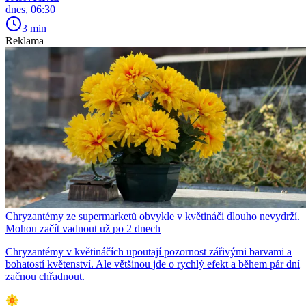
dnes, 06:30
3 min
Reklama
Chryzantémy ze supermarketů obvykle v květináči dlouho nevydrží.
Mohou začít vadnout už po 2 dnech
Chryzantémy v květináčích upoutají pozornost zářivými barvami a
bohatostí květenství. Ale většinou jde o rychlý efekt a během pár dní
začnou chřadnout.