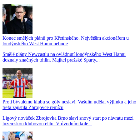
Konec smělých plánů pro Křetínského. Největším akcionářem u
londýnského West Hamu nebude
Smělé plány Newcastlu na ovládnutí londýnského West Hamu
doznaly značných trhlin. Majitel pražské Sparty...
Proti bývalému klubu se góly neslaví. Vašulín udělal výjimku a jeho
trefa zajistila Zbrojovce remízu
Ligový nováček Zbrojovka Brno slaví snový start po návratu mezi
tuzemskou klubovou elitu. V úvodním kole...