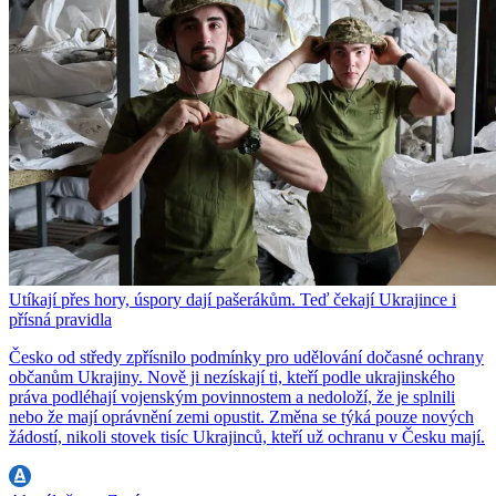
Utíkají přes hory, úspory dají pašerákům. Teď čekají Ukrajince i
přísná pravidla
Česko od středy zpřísnilo podmínky pro udělování dočasné ochrany
občanům Ukrajiny. Nově ji nezískají ti, kteří podle ukrajinského
práva podléhají vojenským povinnostem a nedoloží, že je splnili
nebo že mají oprávnění zemi opustit. Změna se týká pouze nových
žádostí, nikoli stovek tisíc Ukrajinců, kteří už ochranu v Česku mají.