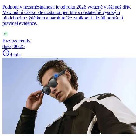
Podpora v nezaměstnanosti je od roku 2026 výrazně vyšší než dřív.
Maximální částku ale dostanou jen lidé s dostatečně vysokým
předchozím výdělkem a nárok může zaniknout i kvůli porušení
pravidel evidence.
Byznys trendy
dnes, 06:25
4 min