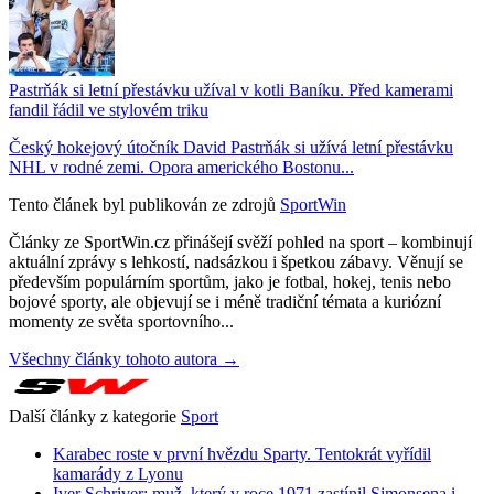
Pastrňák si letní přestávku užíval v kotli Baníku. Před kamerami
fandil řádil ve stylovém triku
Český hokejový útočník David Pastrňák si užívá letní přestávku
NHL v rodné zemi. Opora amerického Bostonu...
Tento článek byl publikován ze zdrojů
SportWin
Články ze SportWin.cz přinášejí svěží pohled na sport – kombinují
aktuální zprávy s lehkostí, nadsázkou i špetkou zábavy. Věnují se
především populárním sportům, jako je fotbal, hokej, tenis nebo
bojové sporty, ale objevují se i méně tradiční témata a kuriózní
momenty ze světa sportovního...
Všechny články tohoto autora →
Další články z kategorie
Sport
Karabec roste v první hvězdu Sparty. Tentokrát vyřídil
kamarády z Lyonu
Iver Schriver: muž, který v roce 1971 zastínil Simonsena i