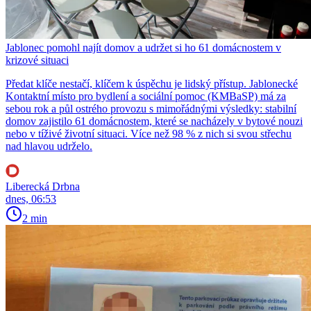
Jablonec pomohl najít domov a udržet si ho 61 domácnostem v
krizové situaci
Předat klíče nestačí, klíčem k úspěchu je lidský přístup. Jablonecké
Kontaktní místo pro bydlení a sociální pomoc (KMBaSP) má za
sebou rok a půl ostrého provozu s mimořádnými výsledky: stabilní
domov zajistilo 61 domácnostem, které se nacházely v bytové nouzi
nebo v tíživé životní situaci. Více než 98 % z nich si svou střechu
nad hlavou udrželo.
Liberecká Drbna
dnes, 06:53
2 min