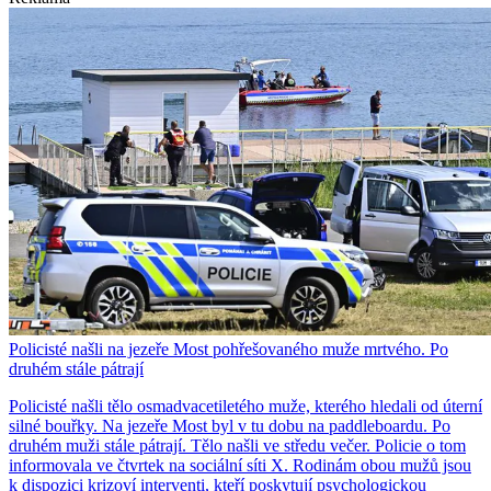
Policisté našli na jezeře Most pohřešovaného muže mrtvého. Po
druhém stále pátrají
Policisté našli tělo osmadvacetiletého muže, kterého hledali od úterní
silné bouřky. Na jezeře Most byl v tu dobu na paddleboardu. Po
druhém muži stále pátrají. Tělo našli ve středu večer. Policie o tom
informovala ve čtvrtek na sociální síti X. Rodinám obou mužů jsou
k dispozici krizoví interventi, kteří poskytují psychologickou