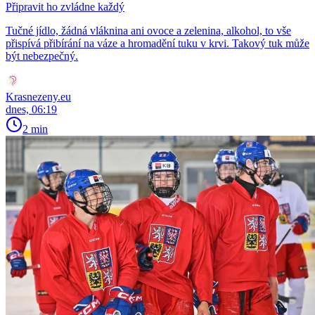
Připravit ho zvládne každý
Tučné jídlo, žádná vláknina ani ovoce a zelenina, alkohol, to vše
přispívá přibírání na váze a hromadění tuku v krvi. Takový tuk může
být nebezpečný.
Krasnezeny.eu
dnes, 06:19
2 min