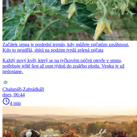
Začátek srpna je poslední termín, kdy můžete rajčatům zasáhnout.
Kdo to neudělá, sbírá na podzim tvrdá zelená rajčata
Každý nový květ, který se na tyčkovém rajčeti otevře v srpnu,
potřebuje ještě šest až osm týdnů do zralého plodu. Venku je už
nedostane.
Chalupáři-Zahrádkáři
dnes, 06:44
4 min