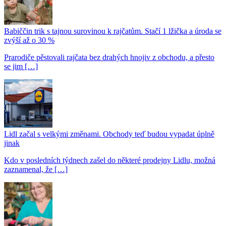
Babiččin trik s tajnou surovinou k rajčatům. Stačí 1 lžička a úroda se
zvýší až o 30 %
Prarodiče pěstovali rajčata bez drahých hnojiv z obchodu, a přesto
se jim […]
Lidl začal s velkými změnami. Obchody teď budou vypadat úplně
jinak
Kdo v posledních týdnech zašel do některé prodejny Lidlu, možná
zaznamenal, že […]