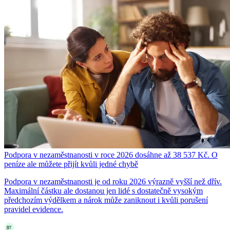
Podpora v nezaměstnanosti v roce 2026 dosáhne až 38 537 Kč. O
peníze ale můžete přijít kvůli jedné chybě
Podpora v nezaměstnanosti je od roku 2026 výrazně vyšší než dřív.
Maximální částku ale dostanou jen lidé s dostatečně vysokým
předchozím výdělkem a nárok může zaniknout i kvůli porušení
pravidel evidence.