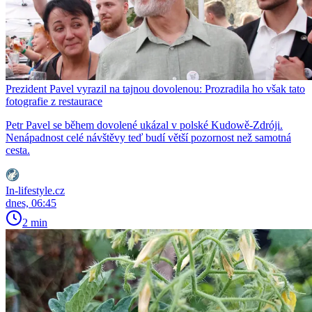
Prezident Pavel vyrazil na tajnou dovolenou: Prozradila ho však tato
fotografie z restaurace
Petr Pavel se během dovolené ukázal v polské Kudowě-Zdróji.
Nenápadnost celé návštěvy teď budí větší pozornost než samotná
cesta.
In-lifestyle.cz
dnes, 06:45
2 min