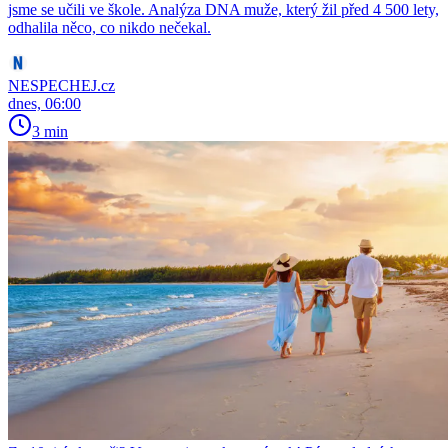
jsme se učili ve škole. Analýza DNA muže, který žil před 4 500 lety,
odhalila něco, co nikdo nečekal.
NESPECHEJ.cz
dnes, 06:00
3 min