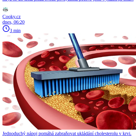
Cooky.cz
dnes, 06:20
3 min
Jednoduchý nápoj pomáhá zabraňovat ukládání cholesterolu v krvi.