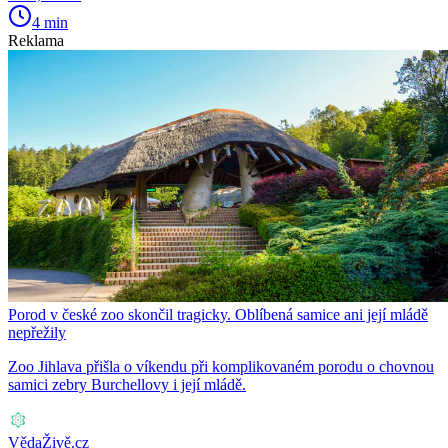
4 min
Reklama
Porod v české zoo skončil tragicky. Oblíbená samice ani její mládě
nepřežily
Zoo Jihlava přišla o víkendu při komplikovaném porodu o chovnou
samici zebry Burchellovy i její mládě.
VědaŽivě.cz