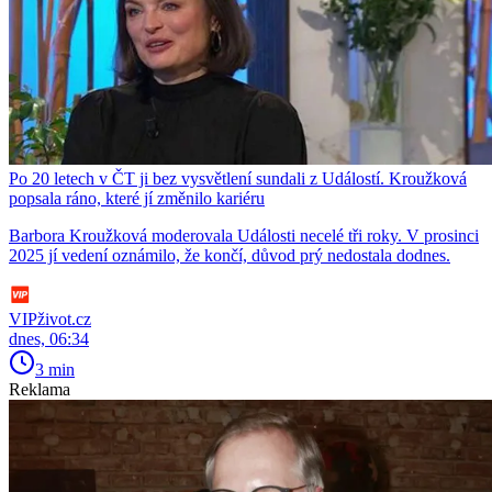
Po 20 letech v ČT ji bez vysvětlení sundali z Událostí. Kroužková
popsala ráno, které jí změnilo kariéru
Barbora Kroužková moderovala Události necelé tři roky. V prosinci
2025 jí vedení oznámilo, že končí, důvod prý nedostala dodnes.
VIPživot.cz
dnes, 06:34
3 min
Reklama