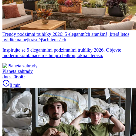
Trendy podzimní truhlíky 2026: 5 elegantních aranžmá, která letos
uvidíte na nejkrásnějších terasách
Inspirujte se 5 elegantními podzimními truhlíky 2026. Objevte
moderní kombinace rostlin pro balkon, okna i terasu.
Planeta zahrady
dnes, 06:40
8 min