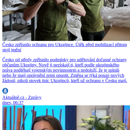
Česko zpřísnilo ochranu pro Ukrajince. Útěk před mobilizací přitom
stojí jmění
Česko od středy zpřísnilo podmínky pro udělování dočasné ochrany
občanům Ukrajiny. Nově ji nezískají ti, kteří podle ukrajinského
práva podléhají vojenským povinnostem a nedoloží, že je splnili
nebo že mají oprávnění zemi opustit. Změna se týká pouze nových
žádostí, nikoli stovek tisíc Ukrajinců, kteří už ochranu v Česku mají.
Aktuálně.cz - Zprávy
dnes, 06:37