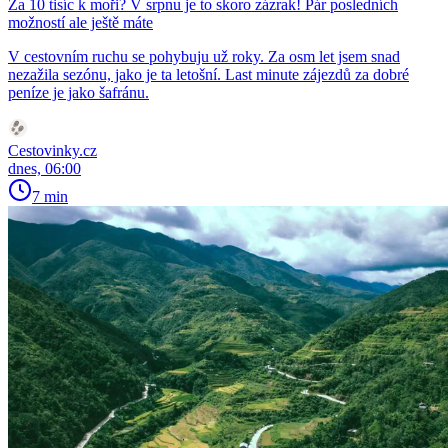
Za 10 tisíc k moři? V srpnu je to skoro zázrak! Pár posledních
možností ale ještě máte
V cestovním ruchu se pohybuju už roky. Za osm let jsem snad
nezažila sezónu, jako je ta letošní. Last minute zájezdů za dobré
peníze je jako šafránu.
Cestovinky.cz
dnes, 06:00
7 min