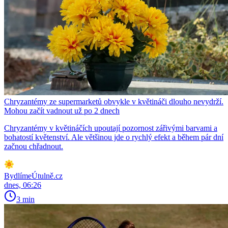
Chryzantémy ze supermarketů obvykle v květináči dlouho nevydrží.
Mohou začít vadnout už po 2 dnech
Chryzantémy v květináčích upoutají pozornost zářivými barvami a
bohatostí květenství. Ale většinou jde o rychlý efekt a během pár dní
začnou chřadnout.
BydlímeÚtulně.cz
dnes, 06:26
3 min