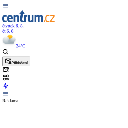
čtvrtek 6. 8.
čt 6. 8.
24°C
Přihlášení
Reklama