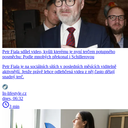
Petr Fiala sdílel video, kvůli kterému je nyní terčem potupného
posměchu: Podle mnohých překonal i Schillerovou
Petr Fiala je na sociálních sítích v posledních měsících viditelně
aktivnější. Jenže právě lehce odlehčená videa z něj často dělají
snadný terč.
In-lifestyle.cz
dnes, 06:32
3 min