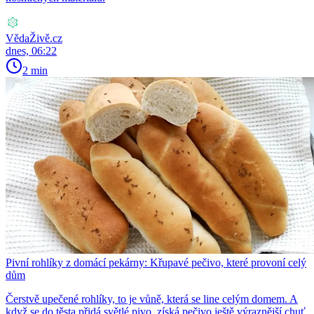
VědaŽivě.cz
dnes, 06:22
2 min
Pivní rohlíky z domácí pekárny: Křupavé pečivo, které provoní celý
dům
Čerstvě upečené rohlíky, to je vůně, která se line celým domem. A
když se do těsta přidá světlé pivo, získá pečivo ještě výraznější chuť.