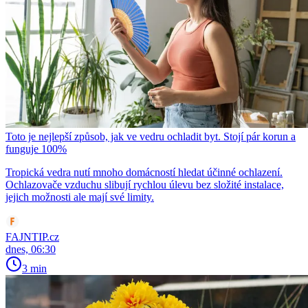
Toto je nejlepší způsob, jak ve vedru ochladit byt. Stojí pár korun a
funguje 100%
Tropická vedra nutí mnoho domácností hledat účinné ochlazení.
Ochlazovače vzduchu slibují rychlou úlevu bez složité instalace,
jejich možnosti ale mají své limity.
FAJNTIP.cz
dnes, 06:30
3 min