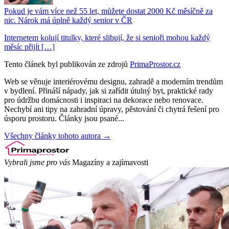
Pokud je vám více než 55 let, můžete dostat 2000 Kč měsíčně za
nic. Nárok má úplně každý senior v ČR
Internetem kolují titulky, které slibují, že si senioři mohou každý
měsíc přijít […]
Tento článek byl publikován ze zdrojů
PrimaProstor.cz
Web se věnuje interiérovému designu, zahradě a moderním trendům
v bydlení. Přináší nápady, jak si zařídit útulný byt, praktické rady
pro údržbu domácnosti i inspiraci na dekorace nebo renovace.
Nechybí ani tipy na zahradní úpravy, pěstování či chytrá řešení pro
úsporu prostoru. Články jsou psané...
Všechny články tohoto autora →
Vybrali jsme pro vás
Magazíny a zajímavosti