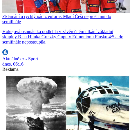
Zklamání a rychlý pád z euforie. Mladí Češi neprošli ani do
semifinále
Hokejová osmnáctka podlehla v závěrečném utkání základní
skupiny B na Hlinka Gretzky Cupu v Edmontonu Finsku 4:5 a do
semifinále nepostoupila.
Aktuálně.cz - Sport
dnes, 06:16
Reklama