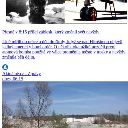
Přesně v 8:15 přišel záblesk, který změnil svět navždy
Lidé mířili do práce a děti do školy, když se nad Hirošimou objevil
jediný americký bombardér. O několik okamžiků později první
atomová bomba použitá ve válce proměnila město v trosky a navždy
změnila běh dějin.
Aktuálně.cz - Zprávy
dnes, 06:15