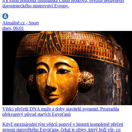
jí k tomu pomohla finišmanka Linda Botková, hvězda nedávného
dorosteneckého mistrovství Evropy.
Aktuálně.cz - Sport
dnes, 06:01
Vědci přečetli DNA muže z doby stavitelů pyramid. Prozradila
překvapivý původ starých Egypťanů
Když mezinárodní tým vědců poprvé v historii kompletně přečetl
genom starověkého Egypťana, čekal je objev, který boří vše, co