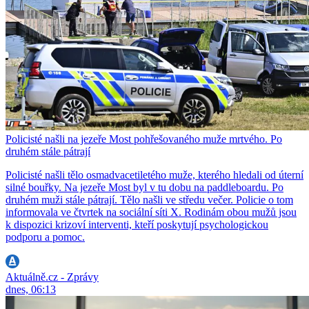
Policisté našli na jezeře Most pohřešovaného muže mrtvého. Po
druhém stále pátrají
Policisté našli tělo osmadvacetiletého muže, kterého hledali od úterní
silné bouřky. Na jezeře Most byl v tu dobu na paddleboardu. Po
druhém muži stále pátrají. Tělo našli ve středu večer. Policie o tom
informovala ve čtvrtek na sociální síti X. Rodinám obou mužů jsou
k dispozici krizoví interventi, kteří poskytují psychologickou
podporu a pomoc.
Aktuálně.cz - Zprávy
dnes, 06:13