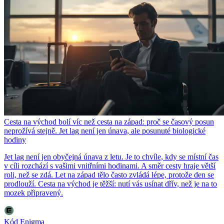
Cesta na východ bolí víc než cesta na západ: proč se časový posun
neprožívá stejně. Jet lag není jen únava, ale posunuté biologické
hodiny
Jet lag není jen obyčejná únava z letu. Je to chvíle, kdy se místní čas
v cíli rozchází s vašimi vnitřními hodinami. A směr cesty hraje větší
roli, než se zdá. Let na západ tělo často zvládá lépe, protože den se
prodlouží. Cesta na východ je těžší: nutí vás usínat dřív, než je na to
mozek připravený.
Kód Enigma