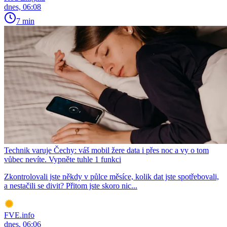
dnes, 06:08
7 min
Technik varuje Čechy: váš mobil žere data i přes noc a vy o tom
vůbec nevíte. Vypněte tuhle 1 funkci
Zkontrolovali jste někdy v půlce měsíce, kolik dat jste spotřebovali,
a nestačili se divit? Přitom jste skoro nic...
FVE.info
dnes, 06:06