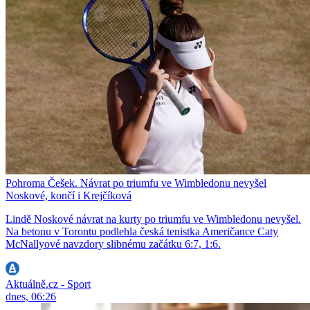
Pohroma Češek. Návrat po triumfu ve Wimbledonu nevyšel
Noskové, končí i Krejčíková
Lindě Noskové návrat na kurty po triumfu ve Wimbledonu nevyšel.
Na betonu v Torontu podlehla česká tenistka Američance Caty
McNallyové navzdory slibnému začátku 6:7, 1:6.
Aktuálně.cz - Sport
dnes, 06:26