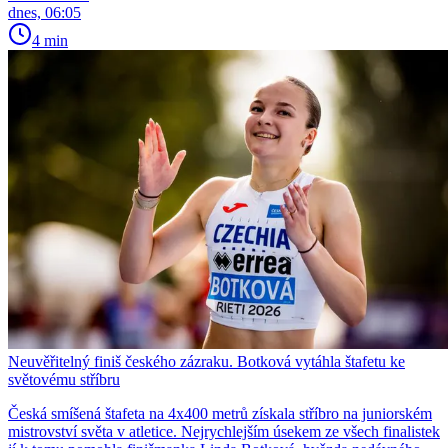
dnes, 06:05
4 min
Neuvěřitelný finiš českého zázraku. Botková vytáhla štafetu ke
světovému stříbru
Česká smíšená štafeta na 4x400 metrů získala stříbro na juniorském
mistrovství světa v atletice. Nejrychlejším úsekem ze všech finalistek