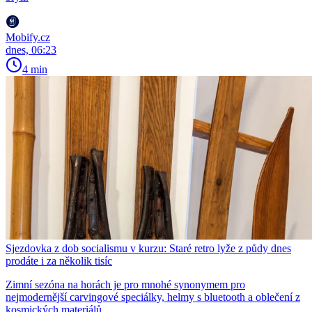
Mobify.cz
dnes, 06:23
4 min
Sjezdovka z dob socialismu v kurzu: Staré retro lyže z půdy dnes
prodáte i za několik tisíc
Zimní sezóna na horách je pro mnohé synonymem pro
nejmodernější carvingové speciálky, helmy s bluetooth a oblečení z
kosmických materiálů.