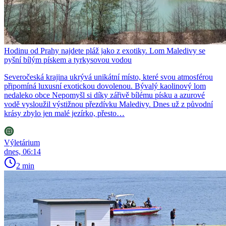
Hodinu od Prahy najdete pláž jako z exotiky. Lom Maledivy se
pyšní bílým pískem a tyrkysovou vodou
Severočeská krajina ukrývá unikátní místo, které svou atmosférou
připomíná luxusní exotickou dovolenou. Bývalý kaolinový lom
nedaleko obce Nepomyšl si díky zářivě bílému písku a azurové
vodě vysloužil výstižnou přezdívku Maledivy. Dnes už z původní
krásy zbylo jen malé jezírko, přesto…
Výletárium
dnes, 06:14
2 min