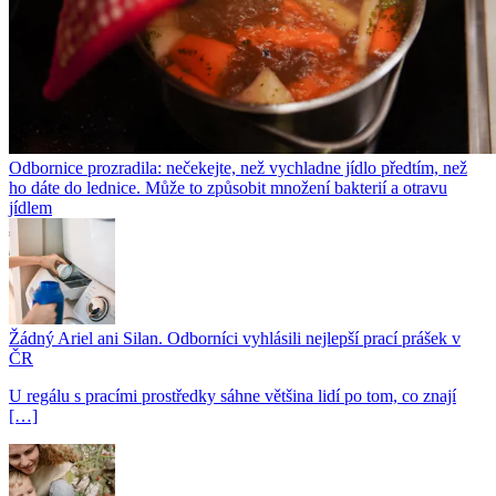
Odbornice prozradila: nečekejte, než vychladne jídlo předtím, než
ho dáte do lednice. Může to způsobit množení bakterií a otravu
jídlem
Žádný Ariel ani Silan. Odborníci vyhlásili nejlepší prací prášek v
ČR
U regálu s pracími prostředky sáhne většina lidí po tom, co znají
[…]