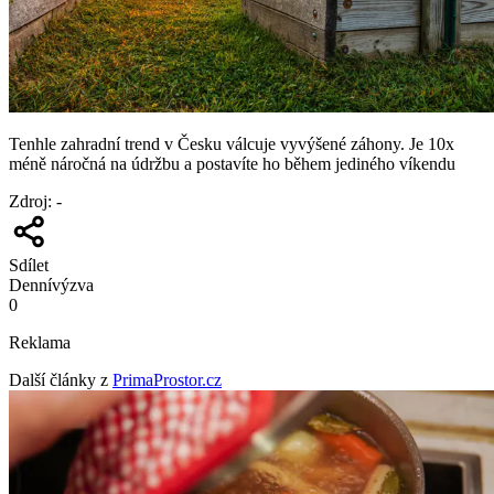
Tenhle zahradní trend v Česku válcuje vyvýšené záhony. Je 10x
méně náročná na údržbu a postavíte ho během jediného víkendu
Zdroj
:
-
Sdílet
Denní
výzva
0
Reklama
Další články z
PrimaProstor.cz