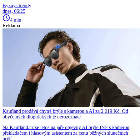
Byznys trendy
dnes, 06:25
4 min
Reklama
Kaufland prodává chytré brýle s kamerou a AI za 2 019 Kč. Od
obyčejných dioptrických je nerozeznáte
Na Kaufland.cz se letos na jaře objevily AI brýle INF s kamerou,
překladačem i hlasovým asistentem za cenu běžných slunečních
brýlí.