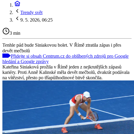
Trendy svět
9. 5. 2026, 06:25
3 min
Tenhle pád bude Siniakovou bolet. V Římě ztratila zápas i přes
devět mečbolů
Přidejte si obsah Centrum.cz do oblíbených zdrojů pro Google
hledání a Google zprávy
Kateřina Siniaková prožila v Římě jeden z nejkrutějších zápasů
kariéry. Proti Anně Kalinské měla devět mečbolů, dvakrát podávala
na vítězství, přesto po tříapůlhodinové bitvě skončila.