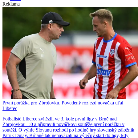
Reklama
První porážka pro Zbrojovku. Povedený rozjezd nováčka uťal
Liberec
Fotbalisté Liberce zvítězili ve 3. kole první ligy v Brně nad
Zbrojovkou 1:0 a připravili nováčkovi soutěže první porážku v
soutěži. O výhře Slovanu rozhodl po hodině hry slovenský záložník
Patrik Dulay. Brňané tak nenavázali na výtečný start do ligy, kdy