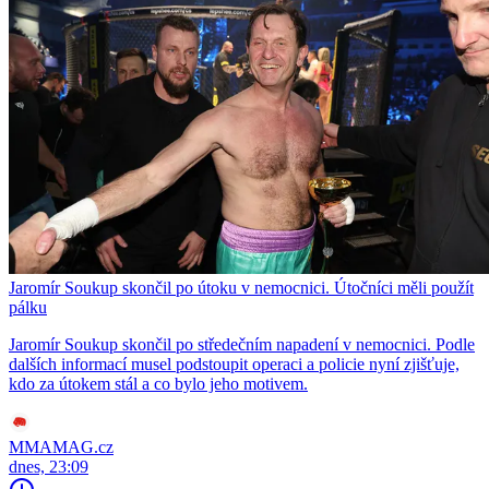
Jaromír Soukup skončil po útoku v nemocnici. Útočníci měli použít
pálku
Jaromír Soukup skončil po středečním napadení v nemocnici. Podle
dalších informací musel podstoupit operaci a policie nyní zjišťuje,
kdo za útokem stál a co bylo jeho motivem.
MMAMAG.cz
dnes, 23:09