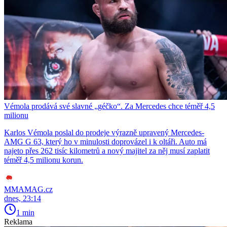
Vémola prodává své slavné „géčko“. Za Mercedes chce téměř 4,5
milionu
Karlos Vémola poslal do prodeje výrazně upravený Mercedes-
AMG G 63, který ho v minulosti doprovázel i k oltáři. Auto má
najeto přes 262 tisíc kilometrů a nový majitel za něj musí zaplatit
téměř 4,5 milionu korun.
MMAMAG.cz
dnes, 23:14
1 min
Reklama