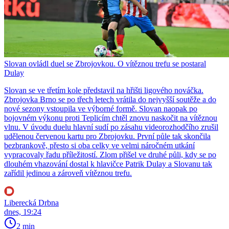
Slovan ovládl duel se Zbrojovkou. O vítěznou trefu se postaral
Dulay
Slovan se ve třetím kole představil na hřišti ligového nováčka.
Zbrojovka Brno se po třech letech vrátila do nejvyšší soutěže a do
nové sezony vstoupila ve výborné formě. Slovan naopak po
bojovném výkonu proti Teplicím chtěl znovu naskočit na vítěznou
vlnu. V úvodu duelu hlavní sudí po zásahu videorozhodčího zrušil
udělenou červenou kartu pro Zbrojovku. První půle tak skončila
bezbrankově, přesto si oba celky ve velmi náročném utkání
vypracovaly řadu příležitostí. Zlom přišel ve druhé půli, kdy se po
dlouhém vhazování dostal k hlavičce Patrik Dulay a Slovanu tak
zařídil jedinou a zároveň vítěznou trefu.
Liberecká Drbna
dnes, 19:24
2 min