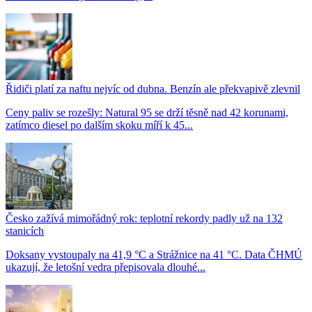
Řidiči platí za naftu nejvíc od dubna. Benzín ale překvapivě zlevnil
Ceny paliv se rozešly: Natural 95 se drží těsně nad 42 korunami,
zatímco diesel po dalším skoku míří k 45...
Česko zažívá mimořádný rok: teplotní rekordy padly už na 132
stanicích
Doksany vystoupaly na 41,9 °C a Strážnice na 41 °C. Data ČHMÚ
ukazují, že letošní vedra přepisovala dlouhé...