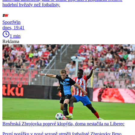
hudební hvězdy než fotbalisty.
SportWin
dnes, 19:41
1 min
Reklama
Brněnská Zbrojovka poprvé klopýtla, doma nestačila na Liberec
První porážku v nové sezoně utrpěli fotbalisté Zbrojovky Brno.