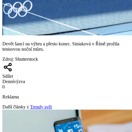
Devět šancí na výhru a přesto konec. Siniaková v Římě prožila
tenisovou noční můru.
Zdroj
:
Shutterstock
Sdílet
Denní
výzva
0
Reklama
Další články z
Trendy svět