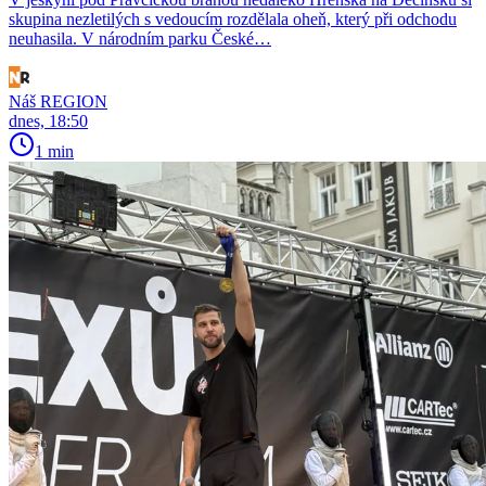
skupina nezletilých s vedoucím rozdělala oheň, který při odchodu
neuhasila. V národním parku České…
Náš REGION
dnes, 18:50
1 min