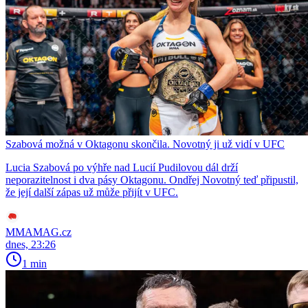
Szabová možná v Oktagonu skončila. Novotný ji už vidí v UFC
Lucia Szabová po výhře nad Lucií Pudilovou dál drží
neporazitelnost i dva pásy Oktagonu. Ondřej Novotný teď připustil,
že její další zápas už může přijít v UFC.
MMAMAG.cz
dnes, 23:26
1 min