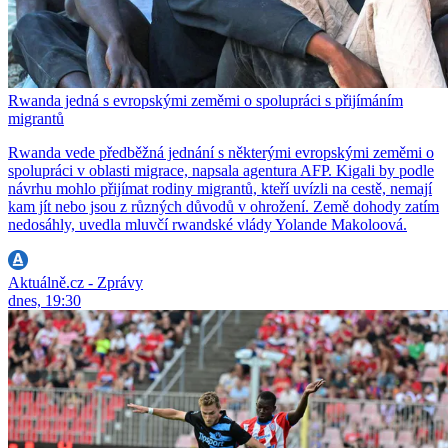
Rwanda jedná s evropskými zeměmi o spolupráci s přijímáním
migrantů
Rwanda vede předběžná jednání s některými evropskými zeměmi o
spolupráci v oblasti migrace, napsala agentura AFP. Kigali by podle
návrhu mohlo přijímat rodiny migrantů, kteří uvízli na cestě, nemají
kam jít nebo jsou z různých důvodů v ohrožení. Země dohody zatím
nedosáhly, uvedla mluvčí rwandské vlády Yolande Makoloová.
Aktuálně.cz - Zprávy
dnes, 19:30