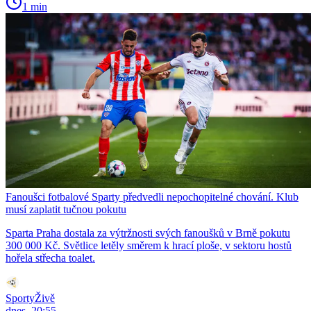
1 min
Fanoušci fotbalové Sparty předvedli nepochopitelné chování. Klub
musí zaplatit tučnou pokutu
Sparta Praha dostala za výtržnosti svých fanoušků v Brně pokutu
300 000 Kč. Světlice letěly směrem k hrací ploše, v sektoru hostů
hořela střecha toalet.
SportyŽivě
dnes, 20:55