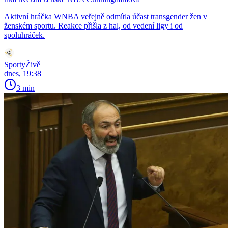
Aktivní hráčka WNBA veřejně odmítla účast transgender žen v
ženském sportu. Reakce přišla z hal, od vedení ligy i od
spoluhráček.
SportyŽivě
dnes, 19:38
3 min