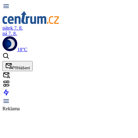
pátek 7. 8.
pá 7. 8.
18°C
Přihlášení
Reklama