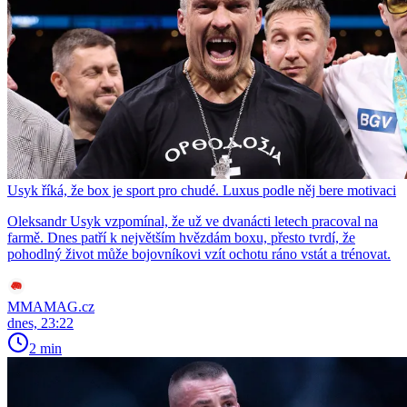
Usyk říká, že box je sport pro chudé. Luxus podle něj bere motivaci
Oleksandr Usyk vzpomínal, že už ve dvanácti letech pracoval na
farmě. Dnes patří k největším hvězdám boxu, přesto tvrdí, že
pohodlný život může bojovníkovi vzít ochotu ráno vstát a trénovat.
MMAMAG.cz
dnes, 23:22
2 min