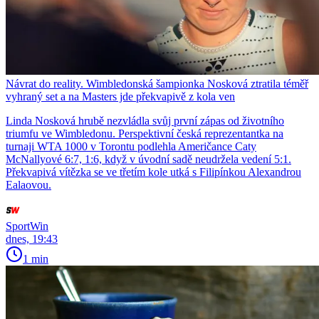
Návrat do reality. Wimbledonská šampionka Nosková ztratila téměř
vyhraný set a na Masters jde překvapivě z kola ven
Linda Nosková hrubě nezvládla svůj první zápas od životního
triumfu ve Wimbledonu. Perspektivní česká reprezentantka na
turnaji WTA 1000 v Torontu podlehla Američance Caty
McNallyové 6:7, 1:6, když v úvodní sadě neudržela vedení 5:1.
Překvapivá vítězka se ve třetím kole utká s Filipínkou Alexandrou
Ealaovou.
SportWin
dnes, 19:43
1 min