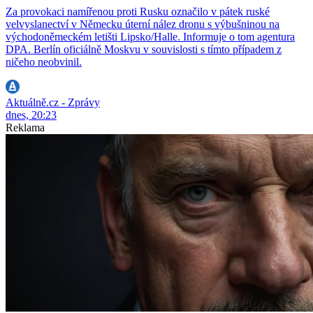
Za provokaci namířenou proti Rusku označilo v pátek ruské
velvyslanectví v Německu úterní nález dronu s výbušninou na
východoněmeckém letišti Lipsko/Halle. Informuje o tom agentura
DPA. Berlín oficiálně Moskvu v souvislosti s tímto případem z
ničeho neobvinil.
Aktuálně.cz - Zprávy
dnes, 20:23
Reklama