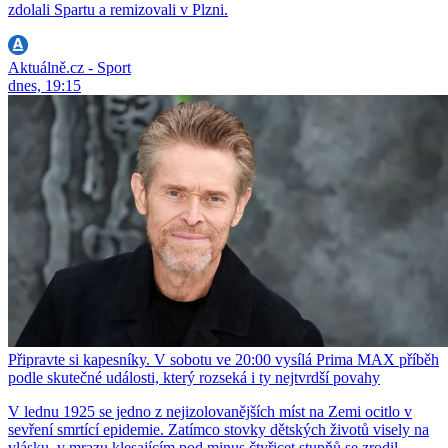
zdolali Spartu a remizovali v Plzni.
Aktuálně.cz - Sport
dnes, 19:15
Připravte si kapesníky. V sobotu ve 20:00 vysílá Prima MAX příběh
podle skutečné události, který rozseká i ty nejtvrdší povahy
V lednu 1925 se jedno z nejizolovanějších míst na Zemi ocitlo v
sevření smrtící epidemie. Zatímco stovky dětských životů visely na
vlásku, v mrazu klesajícím pod minus čtyřicet stupňů se zrodil