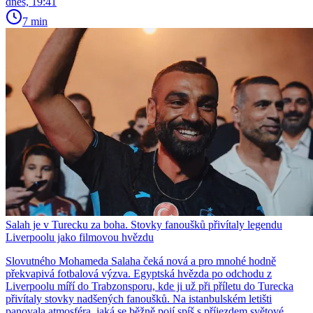
dnes, 19:41
7 min
Salah je v Turecku za boha. Stovky fanoušků přivítaly legendu
Liverpoolu jako filmovou hvězdu
Slovutného Mohameda Salaha čeká nová a pro mnohé hodně
překvapivá fotbalová výzva. Egyptská hvězda po odchodu z
Liverpoolu míří do Trabzonsporu, kde ji už při příletu do Turecka
přivítaly stovky nadšených fanoušků. Na istanbulském letišti
panovala atmosféra, jaká se běžně pojí spíš s příjezdem světové