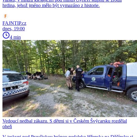
hrdina, jehož jméno mělo být vymazáno z historie.
FAJNTIP.cz
dnes, 19:00
4 min
Vedoucí nedbal zákazu. S dětmi si v Českém Švýcarsku rozdělal
oheň
V jeskyni pod Pravčickou bránou nedaleko Hřenska na Děčínsku si