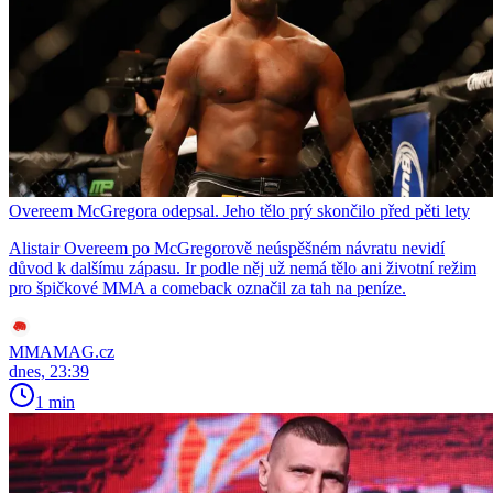
Overeem McGregora odepsal. Jeho tělo prý skončilo před pěti lety
Alistair Overeem po McGregorově neúspěšném návratu nevidí
důvod k dalšímu zápasu. Ir podle něj už nemá tělo ani životní režim
pro špičkové MMA a comeback označil za tah na peníze.
MMAMAG.cz
dnes, 23:39
1 min