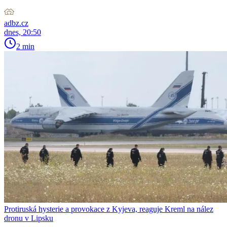
adbz.cz
dnes, 20:50
2 min
Protiruská hysterie a provokace z Kyjeva, reaguje Kreml na nález
dronu v Lipsku