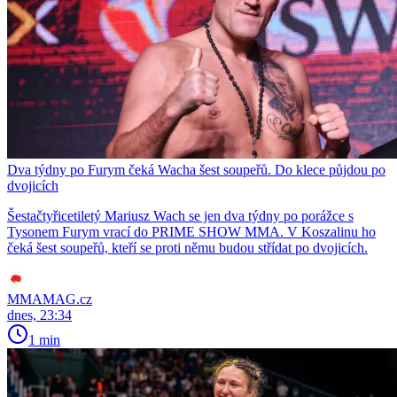
Dva týdny po Furym čeká Wacha šest soupeřů. Do klece půjdou po
dvojicích
Šestačtyřicetiletý Mariusz Wach se jen dva týdny po porážce s
Tysonem Furym vrací do PRIME SHOW MMA. V Koszalinu ho
čeká šest soupeřů, kteří se proti němu budou střídat po dvojicích.
MMAMAG.cz
dnes, 23:34
1 min