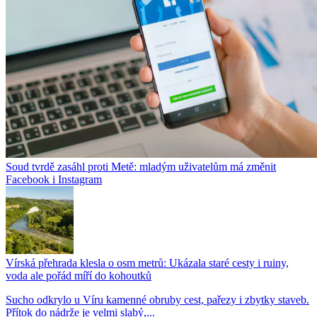
Soud tvrdě zasáhl proti Metě: mladým uživatelům má změnit
Facebook i Instagram
Vírská přehrada klesla o osm metrů: Ukázala staré cesty i ruiny,
voda ale pořád míří do kohoutků
Sucho odkrylo u Víru kamenné obruby cest, pařezy i zbytky staveb.
Přítok do nádrže je velmi slabý,...