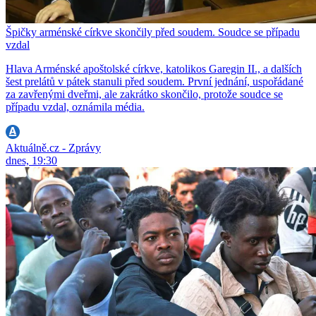
Špičky arménské církve skončily před soudem. Soudce se případu
vzdal
Hlava Arménské apoštolské církve, katolikos Garegin II., a dalších
šest prelátů v pátek stanuli před soudem. První jednání, uspořádané
za zavřenými dveřmi, ale zakrátko skončilo, protože soudce se
případu vzdal, oznámila média.
Aktuálně.cz - Zprávy
dnes, 19:30