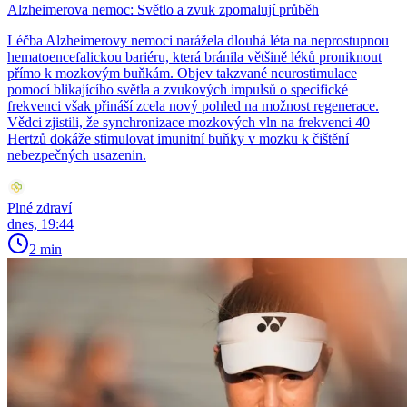
Alzheimerova nemoc: Světlo a zvuk zpomalují průběh
Léčba Alzheimerovy nemoci narážela dlouhá léta na neprostupnou
hematoencefalickou bariéru, která bránila většině léků proniknout
přímo k mozkovým buňkám. Objev takzvané neurostimulace
pomocí blikajícího světla a zvukových impulsů o specifické
frekvenci však přináší zcela nový pohled na možnost regenerace.
Vědci zjistili, že synchronizace mozkových vln na frekvenci 40
Hertzů dokáže stimulovat imunitní buňky v mozku k čištění
nebezpečných usazenin.
Plné zdraví
dnes, 19:44
2 min