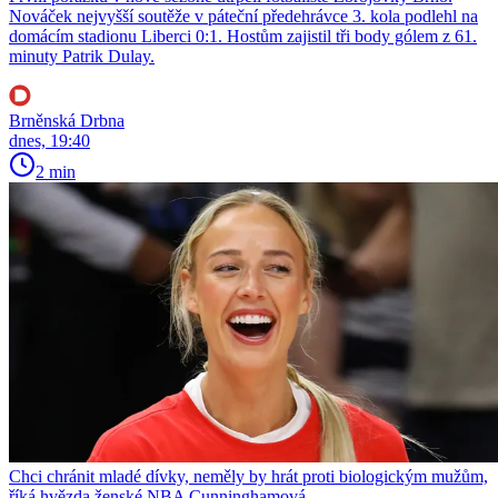
Nováček nejvyšší soutěže v páteční předehrávce 3. kola podlehl na
domácím stadionu Liberci 0:1. Hostům zajistil tři body gólem z 61.
minuty Patrik Dulay.
Brněnská Drbna
dnes, 19:40
2 min
Chci chránit mladé dívky, neměly by hrát proti biologickým mužům,
říká hvězda ženské NBA Cunninghamová