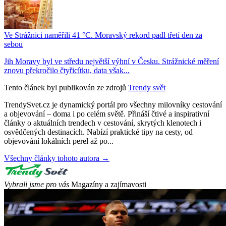
Ve Strážnici naměřili 41 °C. Moravský rekord padl třetí den za
sebou
Jih Moravy byl ve středu největší výhní v Česku. Strážnické měření
znovu překročilo čtyřicítku, data však...
Tento článek byl publikován ze zdrojů
Trendy svět
TrendySvet.cz je dynamický portál pro všechny milovníky cestování
a objevování – doma i po celém světě. Přináší čtivé a inspirativní
články o aktuálních trendech v cestování, skrytých klenotech i
osvědčených destinacích. Nabízí praktické tipy na cesty, od
objevování lokálních perel až po...
Všechny články tohoto autora →
Vybrali jsme pro vás
Magazíny a zajímavosti