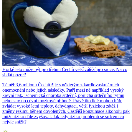
Horké léto může být pro třetinu Čechů větší zátěží pro srdce. Na co
si dát pozor?
Téměř 3,6 milionu Čechů žije s některým z kardiovaskulárních
onemocnění nebo jejich následky. Patří mezi ně například vysoký
krevní tlak, ischemická choroba srdeční, porucha srdečního rytmu
nebo stav po cévní mozkové příhodě. Právě tito lidé mohou hůře
zvládat vysoké letní teploty, dehydrataci, větší fyzickou zátěž i
změny režimu během dovolených. Častější konzumace alkoholu pak
může riziko dále zvyšovat. Jak tedy riziko problémů se srdcem co
nejvíc snížit?