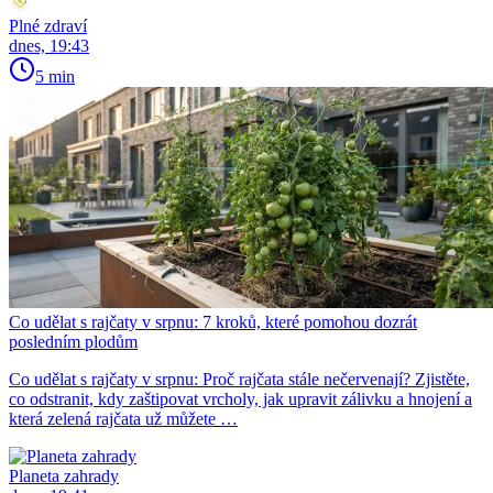
Plné zdraví
dnes, 19:43
5 min
Co udělat s rajčaty v srpnu: 7 kroků, které pomohou dozrát
posledním plodům
Co udělat s rajčaty v srpnu: Proč rajčata stále nečervenají? Zjistěte,
co odstranit, kdy zaštipovat vrcholy, jak upravit zálivku a hnojení a
která zelená rajčata už můžete …
Planeta zahrady