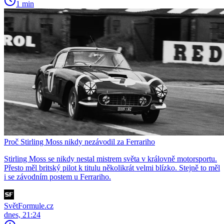
1 min
Proč Stirling Moss nikdy nezávodil za Ferrariho
Stirling Moss se nikdy nestal mistrem světa v královně motorsportu.
Přesto měl britský pilot k titulu několikrát velmi blízko. Stejně to měl
i se závodním postem u Ferrariho.
SvětFormule.cz
dnes, 21:24