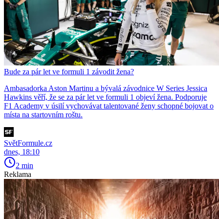
Bude za pár let ve formuli 1 závodit žena?
Ambasadorka Aston Martinu a bývalá závodnice W Series Jessica
Hawkins věří, že se za pár let ve formuli 1 objeví žena. Podporuje
F1 Academy v úsilí vychovávat talentované ženy schopné bojovat o
místa na startovním roštu.
SvětFormule.cz
dnes, 18:10
2 min
Reklama