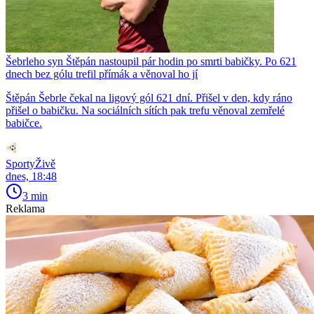
Šebrleho syn Štěpán nastoupil pár hodin po smrti babičky. Po 621
dnech bez gólu trefil přímák a věnoval ho jí
Štěpán Šebrle čekal na ligový gól 621 dní. Přišel v den, kdy ráno
přišel o babičku. Na sociálních sítích pak trefu věnoval zemřelé
babičce.
SportyŽivě
dnes, 18:48
3 min
Reklama