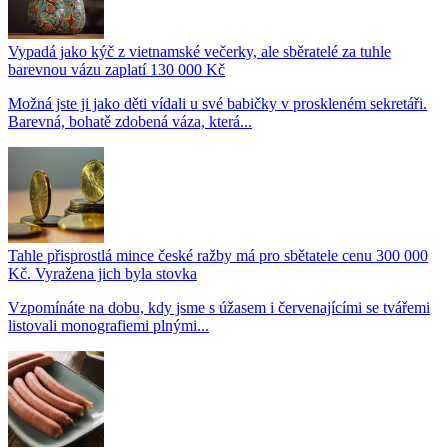
Vypadá jako kýč z vietnamské večerky, ale sběratelé za tuhle
barevnou vázu zaplatí 130 000 Kč
Možná jste ji jako děti vídali u své babičky v proskleném sekretáři.
Barevná, bohatě zdobená váza, která...
Tahle přisprostlá mince české ražby má pro sbětatele cenu 300 000
Kč. Vyražena jich byla stovka
Vzpomínáte na dobu, kdy jsme s úžasem i červenajícími se tvářemi
listovali monografiemi plnými...