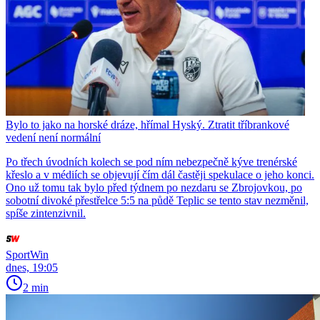
Bylo to jako na horské dráze, hřímal Hyský. Ztratit tříbrankové
vedení není normální
Po třech úvodních kolech se pod ním nebezpečně kýve trenérské
křeslo a v médiích se objevují čím dál častěji spekulace o jeho konci.
Ono už tomu tak bylo před týdnem po nezdaru se Zbrojovkou, po
sobotní divoké přestřelce 5:5 na půdě Teplic se tento stav nezměnil,
spíše zintenzivnil.
SportWin
dnes, 19:05
2 min