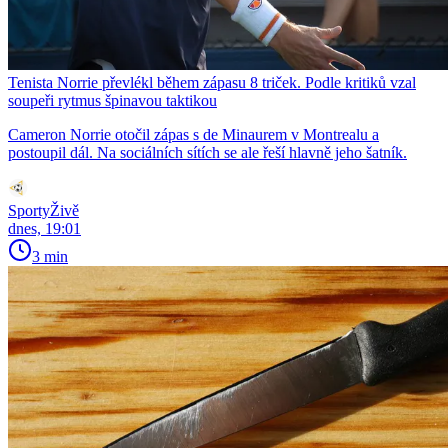
Tenista Norrie převlékl během zápasu 8 triček. Podle kritiků vzal
soupeři rytmus špinavou taktikou
Cameron Norrie otočil zápas s de Minaurem v Montrealu a
postoupil dál. Na sociálních sítích se ale řeší hlavně jeho šatník.
SportyŽivě
dnes, 19:01
3 min