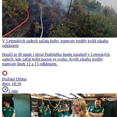
V Letenských sadech začalo hořet, tramvaje jezdily kvůli zásahu
odklonem
Hasiči ze tří stanic i útvar Pražského hradu zasahují v Letenských
sadech, kde začal hořet porost ve svahu. Kvůli zásahu jezdily
tramvaje linek 12 a 15 odklonem.
Pražská Drbna
dnes, 18:16
1 min