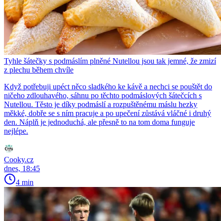
Tyhle šátečky s podmáslím plněné Nutellou jsou tak jemné, že zmizí
z plechu během chvíle
Když potřebuji upéct něco sladkého ke kávě a nechci se pouštět do
ničeho zdlouhavého, sáhnu po těchto podmáslových šátečcích s
Nutellou. Těsto je díky podmáslí a rozpuštěnému máslu hezky
měkké, dobře se s ním pracuje a po upečení zůstává vláčné i druhý
den. Náplň je jednoduchá, ale přesně to na tom doma funguje
nejlépe.
Cooky.cz
dnes, 18:45
4 min