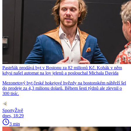
Pastrňák prodává byt v Bostonu za 82 milionů Kč. Kohák v něm
kdysi našel automat na lov jelenů a poslouchal Michala Davida
Mezonetový byt české hokejové hvězdy na bostonském nábřeží šel
do prodeje za 4,3 milionu dolarů. Během šesti týdnů ale zlevnil o
300 tisíc.
SportyŽivě
dnes, 18:29
3 min