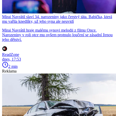
Mirai Navrátil slaví 34. narozeniny jako čerstvý táta. Babička, která
mu vařila knedlíky, už jeho syna ale neuvidí
Mirai Navrátil hraje malému synovi melodii z filmu Once.
Narozeniny v roli otce mu ovšem protnulo loučení se zásadní ženou
jeho dětství.
ReadZone
dnes, 17:53
2 min
Reklama