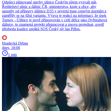
Odpůrci plánované stavby silnice Českým rájem vyzvali stát,
Ředitelství silnic a dálnic ČR, ministerstva, kraje a obce, aby
upustily od přípravy dálnice D35 v severní trase cenným územím a
zaměřily se na jižní variantu. Výzva je reakcí na informaci, že úsek
Turnov - Úlibice je nově připravován v celé délce jako čtyřpruhová
dálnice, to znamená projekt přepracovat a znovu projednat, uvedl
předseda koalice spolků SOS Český ráj Jan Piňos.
Hradecká Drbna
dnes, 18:00
1 min