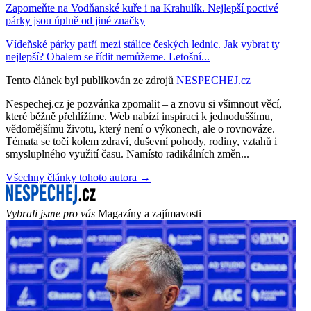
Zapomeňte na Vodňanské kuře i na Krahulík. Nejlepší poctivé
párky jsou úplně od jiné značky
Vídeňské párky patří mezi stálice českých lednic. Jak vybrat ty
nejlepší? Obalem se řídit nemůžeme. Letošní...
Tento článek byl publikován ze zdrojů
NESPECHEJ.cz
Nespechej.cz je pozvánka zpomalit – a znovu si všimnout věcí,
které běžně přehlížíme. Web nabízí inspiraci k jednoduššímu,
vědomějšímu životu, který není o výkonech, ale o rovnováze.
Témata se točí kolem zdraví, duševní pohody, rodiny, vztahů i
smysluplného využití času. Namísto radikálních změn...
Všechny články tohoto autora →
Vybrali jsme pro vás
Magazíny a zajímavosti