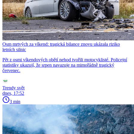
Osm mrtvých za víkend: tragická bilance znovu ukázala riziko
letních silnic
Pět z osmi víkendových obětí nehod tvořili motocyklisté. Policejní
statistiky ukazují, že srpen navazuje na mimořádně tragický
červenec.
Trendy svět
dnes, 17:52
3 min