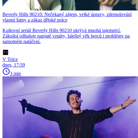
Beverly Hills 90210: Nečekaný zájem, velké úpravy, zdemolování
vlastní šatny a zákaz dětské práce
Kultovní seriál Beverly Hills 90210 ukrývá mnohá tajemství.
Zákulisí odhaluje napjaté vztahy, falešný věk herců i problémy na
samotném natáčení.
V Telce
dnes, 17:59
3 min