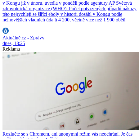
v Kongu již v únoru, uvedla v pondělí podle agentury AP Světová
zdravotnická organizace (WHO). Počet potvrzených případů nákazy
této nejrychleji se šířící eboly v historii dosáhl v Kongu podle
nejnovějších vládních údajů 4 200, včetně více než 1 900 obětí.
Aktuálně.cz - Zprávy
dnes, 18:25
Reklama
Rozlučte se s Chromem, ani anonymní režim vás neochrání. Je čas