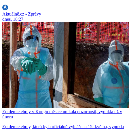
Aktuálně.cz - Zprávy
dnes, 18:27
Epidemie eboly v Kongu měsíce unikala pozornosti, vypukla už v
únoru
Epidemie eboly, která byla oficiálně vyhlášena 15. května, vypukla