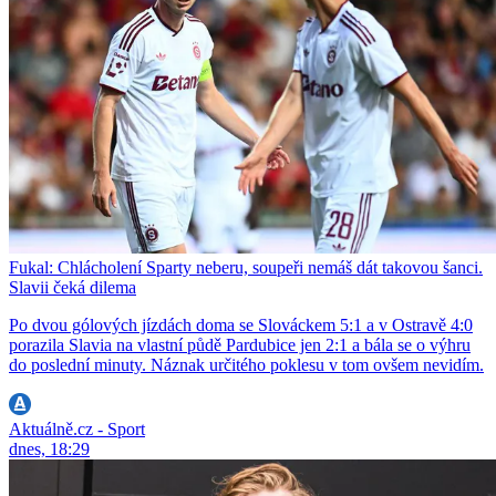
Fukal: Chlácholení Sparty neberu, soupeři nemáš dát takovou šanci.
Slavii čeká dilema
Po dvou gólových jízdách doma se Slováckem 5:1 a v Ostravě 4:0
porazila Slavia na vlastní půdě Pardubice jen 2:1 a bála se o výhru
do poslední minuty. Náznak určitého poklesu v tom ovšem nevidím.
Aktuálně.cz - Sport
dnes, 18:29