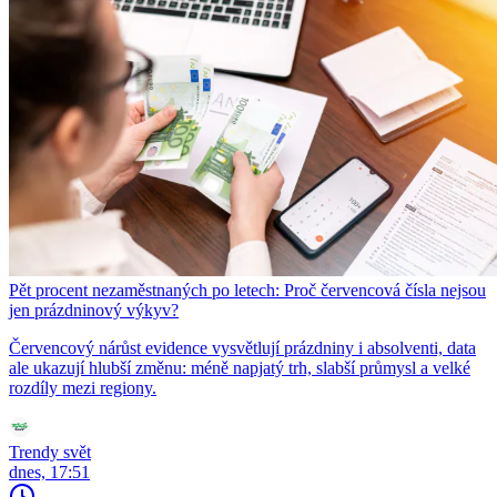
Pět procent nezaměstnaných po letech: Proč červencová čísla nejsou
jen prázdninový výkyv?
Červencový nárůst evidence vysvětlují prázdniny i absolventi, data
ale ukazují hlubší změnu: méně napjatý trh, slabší průmysl a velké
rozdíly mezi regiony.
Trendy svět
dnes, 17:51