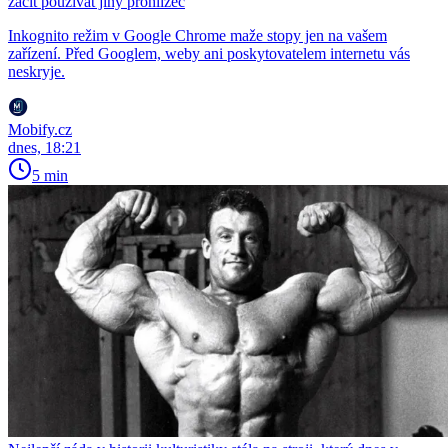
začít používat jiný prohlížeč
Inkognito režim v Google Chrome maže stopy jen na vašem
zařízení. Před Googlem, weby ani poskytovatelem internetu vás
neskryje.
Mobify.cz
dnes, 18:21
5 min