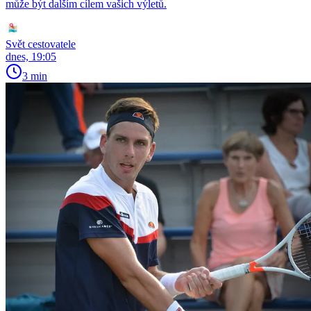
může být dalším cílem vašich výletů.
Svět cestovatele
dnes, 19:05
3 min