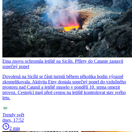
Etna znovu ochromila letiště na Sicílii. Přílety do Catanie zastavil
sopečný popel
Dovolená na Sicílii se části turistů během několika hodin výrazně
zkomplikovala. Aktivita Etny dostala sopečný popel do vzdušného
prostoru nad Catanií a letiště muselo v pondělí 10. srpna omezit
provoz. Cestující mají před cestou na letiště kontrolovat stav svého
letu.
Trendy svět
dnes, 17:52
2 min