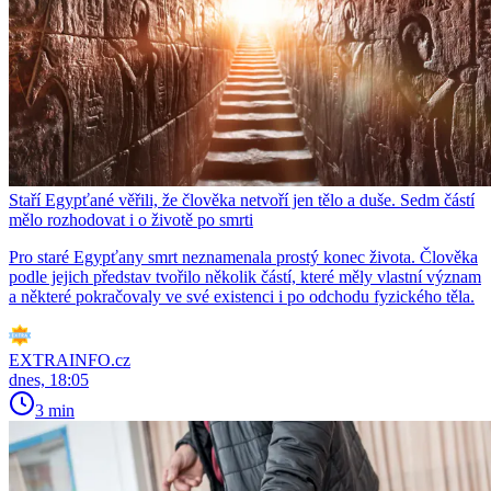
Staří Egypťané věřili, že člověka netvoří jen tělo a duše. Sedm částí
mělo rozhodovat i o životě po smrti
Pro staré Egypťany smrt neznamenala prostý konec života. Člověka
podle jejich představ tvořilo několik částí, které měly vlastní význam
a některé pokračovaly ve své existenci i po odchodu fyzického těla.
EXTRAINFO.cz
dnes, 18:05
3 min