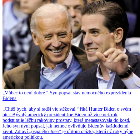
„Vůbec to není dobré.“ Syn popsal stav nemocného exprezidenta
Bidena
„Chtěl bych, aby si radši víc stěžoval,“ říká Hunter Biden o svém
otci. Bývalý americký prezident Joe Biden už více než rok
podstupuje léčbu rakoviny prostaty, která metastazovala do kostí.
Jeho syn nyní popsal, jak nemoc ovlivňuje Bidenův každodenní
život. Zdraví „ospalého Joea“ je přitom otázka, která už roky hýbe
americkou politikou.