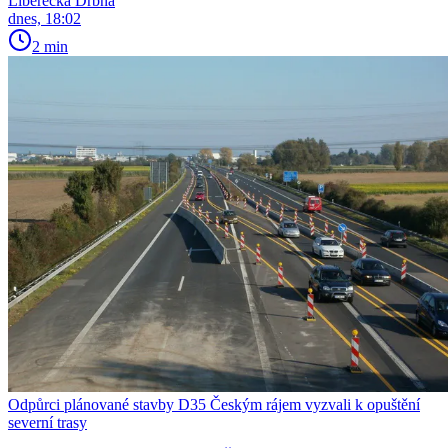
Liberecká Drbna
dnes, 18:02
2 min
Odpůrci plánované stavby D35 Českým rájem vyzvali k opuštění
severní trasy