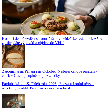
Kolik si denně vydělá sezónní číšník ve vídeňské restauraci. Až to
zjistíte, dáte výpověď a půjdete do Vídně
Zapomeňte na Penam i na Odkolek. Nejlepší cenově přijatelný
chléb v Česku je úplně od jiné značky
Pardubická soutěž Chléb roku 2026 přinesla rekordní účast i
nečekaný verdikt. Prestižní ocenění si odnesla...