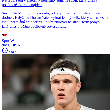
Nejlepší záda v historii kulturistiky stála na stroji, který dnes v
posilovně skoro nenajdete
Šest titulů Mr. Olympia a záda, o kterých se v kulturistice mluví
dodnes. Když má Dorian Yates vybrat jediný cvik, který za tím vším
stojí, nezaváhá ani vteřinu. Je jím pullover na stroji, tedy pohyb,
jaký dnes v běžné posilovně sotva uvidíte.
SportWin
dnes, 18:16
2 min