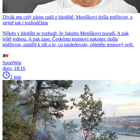
Divák mu celý zápas radil z hlediště. Menšíkovi došla trpělivost, a
stejně tak i rozhodčímu
Někdo v hledišti se rozhodl, že Jakubu Menšíkovi poradí. A pak
ještě jednou. A pak zase. Českému tenistovi nakonec došla
trpělivost, zamířil k síti a to, co následovalo, obletělo tenisový svět.
SportWin
dnes, 18:16
2 min