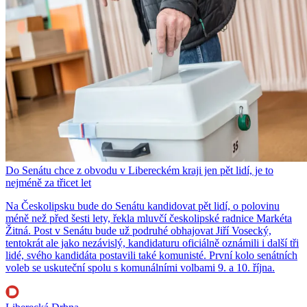
Do Senátu chce z obvodu v Libereckém kraji jen pět lidí, je to
nejméně za třicet let
Na Českolipsku bude do Senátu kandidovat pět lidí, o polovinu
méně než před šesti lety, řekla mluvčí českolipské radnice Markéta
Žitná. Post v Senátu bude už podruhé obhajovat Jiří Vosecký,
tentokrát ale jako nezávislý, kandidaturu oficiálně oznámili i další tři
lidé, svého kandidáta postavili také komunisté. První kolo senátních
voleb se uskuteční spolu s komunálními volbami 9. a 10. října.