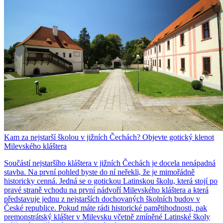
Kam za nejstarší školou v jižních Čechách? Objevte gotický klenot
Milevského kláštera
Součástí nejstaršího kláštera v jižních Čechách je docela nenápadná
stavba. Na první pohled byste do ní neřekli, že je mimořádně
historicky cenná. Jedná se o gotickou Latinskou školu, která stojí po
pravé straně vchodu na první nádvoří Milevského kláštera a která
představuje jednu z nejstarších dochovaných školních budov v
České republice. Pokud máte rádi historické pamětihodnosti, pak
premonstrátský klášter v Milevsku včetně zmíněné Latinské školy