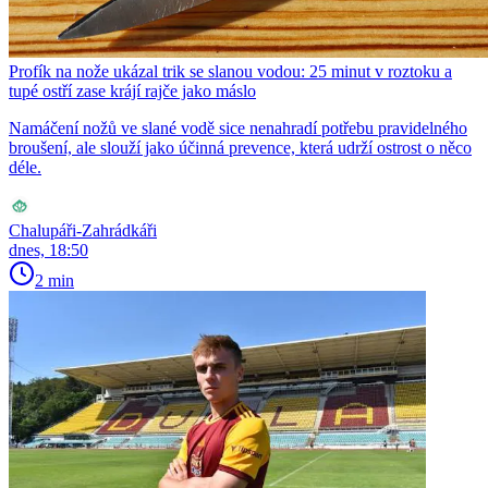
Profík na nože ukázal trik se slanou vodou: 25 minut v roztoku a
tupé ostří zase krájí rajče jako máslo
Namáčení nožů ve slané vodě sice nenahradí potřebu pravidelného
broušení, ale slouží jako účinná prevence, která udrží ostrost o něco
déle.
Chalupáři-Zahrádkáři
dnes, 18:50
2 min