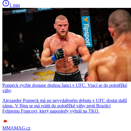
1 min
Poppeck rychle dostane druhou šanci v UFC. Vrací se do polotěžké
váhy
Alexander Poppeck má po nevydařeném debutu v UFC dostat další
zápas. V říjnu se má vrátit do polotěžké váhy proti Brazilci
Felipemu Francovi, který naposledy vyhrál na TKO.
MMAMAG.cz