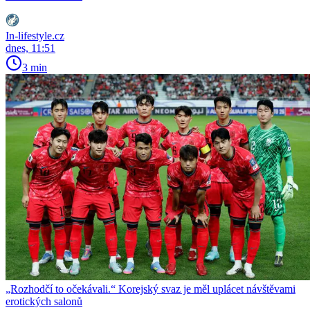
In-lifestyle.cz
dnes, 11:51
3 min
„Rozhodčí to očekávali.“ Korejský svaz je měl uplácet návštěvami
erotických salonů