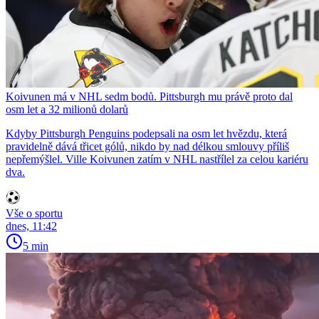
Koivunen má v NHL sedm bodů. Pittsburgh mu právě proto dal
osm let a 32 milionů dolarů
Kdyby Pittsburgh Penguins podepsali na osm let hvězdu, která
pravidelně dává třicet gólů, nikdo by nad délkou smlouvy příliš
nepřemýšlel. Ville Koivunen zatím v NHL nastřílel za celou kariéru
dva.
Vše o sportu
dnes, 11:42
5 min