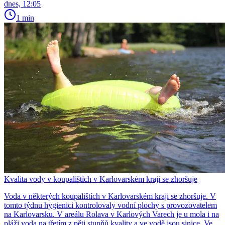
dnes, 12:05
1 min
Kvalita vody v koupalištích v Karlovarském kraji se zhoršuje
Voda v některých koupalištích v Karlovarském kraji se zhoršuje. V
tomto týdnu hygienici kontrolovaly vodní plochy s provozovatelem
na Karlovarsku. V areálu Rolava v Karlových Varech je u mola i na
pláži voda na třetím z pěti stupňů kvality a ve vodě jsou sinice. Ve