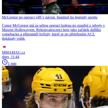
McGregor po operaci věří v návrat. Inspirují ho legendy sportu
Conor McGregor má za sebou operaci kolena po zranění z odvety s
Maxem Hollowayem. Rekonvalescenci bere jako začátek dalšího
comebacku a připomněl hvězdy, které se po přetrženém ACL
dokázaly vrátit.
MMAMAG.cz
dnes, 11:44
1 min