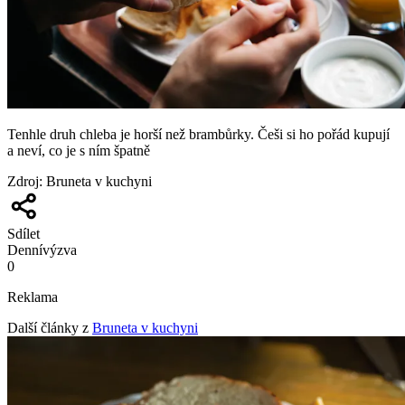
Tenhle druh chleba je horší než brambůrky. Češi si ho pořád kupují
a neví, co je s ním špatně
Zdroj
:
Bruneta v kuchyni
Sdílet
Denní
výzva
0
Reklama
Další články z
Bruneta v kuchyni