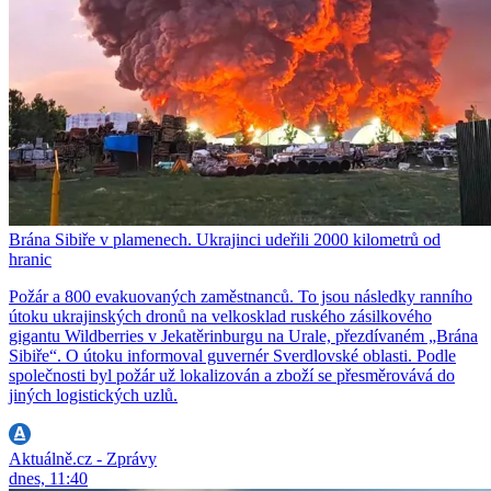
Brána Sibiře v plamenech. Ukrajinci udeřili 2000 kilometrů od
hranic
Požár a 800 evakuovaných zaměstnanců. To jsou následky ranního
útoku ukrajinských dronů na velkosklad ruského zásilkového
gigantu Wildberries v Jekatěrinburgu na Urale, přezdívaném „Brána
Sibiře“. O útoku informoval guvernér Sverdlovské oblasti. Podle
společnosti byl požár už lokalizován a zboží se přesměrovává do
jiných logistických uzlů.
Aktuálně.cz - Zprávy
dnes, 11:40