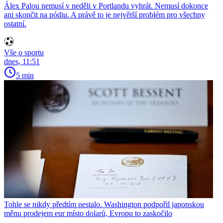
Álex Palou nemusí v neděli v Portlandu vyhrát. Nemusí dokonce
ani skončit na pódiu. A právě to je největší problém pro všechny
ostatní.
Vše o sportu
dnes, 11:51
5 min
Tohle se nikdy předtím nestalo. Washington podpořil japonskou
měnu prodejem eur místo dolarů, Evropu to zaskočilo