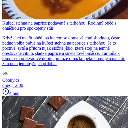
Kuřecí stehna na paprice podávaná s tarhoňou: Rodinný oběd s
omáčkou pro spokojený stůl
Když chci uvařit oběd, na kterém se doma všichni shodnou, často
padne volba právě na kuřecí stehna na paprice s tarhoňou. Je to
poctivé, syté a přitom nijak složité jídlo, které stojí na jemně
orestované cibuli, sladké paprice a smetanové omáčce. Tarhoňa k
tomu sedí překvapivě dobře, protože omáčku pěkně nasaje a na talíři
z ní není jen obyčejná příloha.
Cooky.cz
dnes, 12:00
4 min