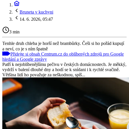
Bruneta v kuchyni
14. 6. 2026, 05:47
3 min
Tenhle druh chleba je horší než brambůrky. Češi si ho pořád kupují
a neví, co je s ním špatně
Přidejte si obsah Centrum.cz do oblíbených zdrojů pro Google
hledání a Google zprávy
Patří k nejoblíbenějšímu pečivu v českých domácnostech. Je měkký,
vydrží v balení dlouhé dny a hodí se k snídani i k rychlé svačině.
Většina lidí ho považuje za neškodnou, spíš...