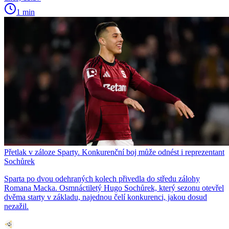
1 min
Přetlak v záloze Sparty. Konkurenční boj může odnést i reprezentant
Sochůrek
Sparta po dvou odehraných kolech přivedla do středu zálohy
Romana Macka. Osmnáctiletý Hugo Sochůrek, který sezonu otevřel
dvěma starty v základu, najednou čelí konkurenci, jakou dosud
nezažil.