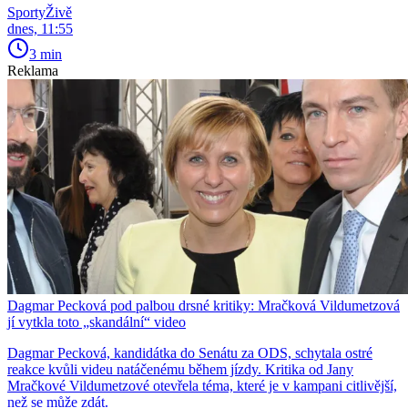
SportyŽivě
dnes, 11:55
3 min
Reklama
Dagmar Pecková pod palbou drsné kritiky: Mračková Vildumetzová
jí vytkla toto „skandální“ video
Dagmar Pecková, kandidátka do Senátu za ODS, schytala ostré
reakce kvůli videu natáčenému během jízdy. Kritika od Jany
Mračkové Vildumetzové otevřela téma, které je v kampani citlivější,
než se může zdát.