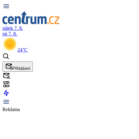
pátek 7. 8.
pá 7. 8.
24°C
Přihlášení
Reklama