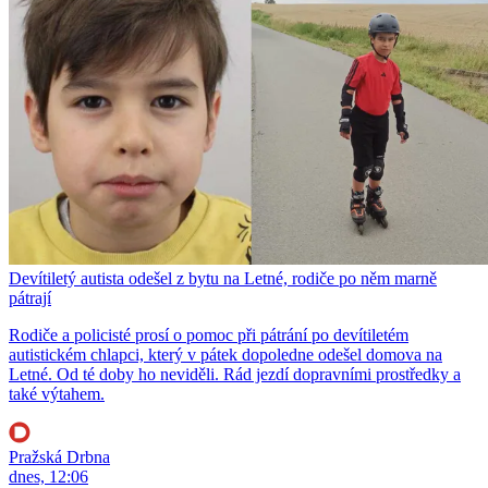
Devítiletý autista odešel z bytu na Letné, rodiče po něm marně
pátrají
Rodiče a policisté prosí o pomoc při pátrání po devítiletém
autistickém chlapci, který v pátek dopoledne odešel domova na
Letné. Od té doby ho neviděli. Rád jezdí dopravními prostředky a
také výtahem.
Pražská Drbna
dnes, 12:06