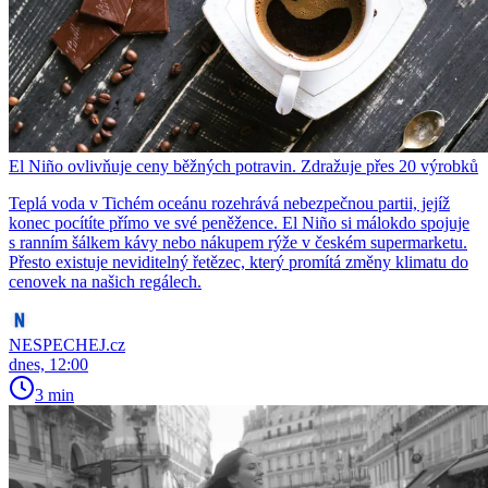
El Niño ovlivňuje ceny běžných potravin. Zdražuje přes 20 výrobků
Teplá voda v Tichém oceánu rozehrává nebezpečnou partii, jejíž
konec pocítíte přímo ve své peněžence. El Niño si málokdo spojuje
s ranním šálkem kávy nebo nákupem rýže v českém supermarketu.
Přesto existuje neviditelný řetězec, který promítá změny klimatu do
cenovek na našich regálech.
NESPECHEJ.cz
dnes, 12:00
3 min