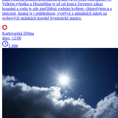
Velkém rybníku u Hroznětína je už od konce července zákaz
koupání a voda je zde znečištěná vodním květem, chlorofylem-a a
sinicemi, špatná je i průhlednost, vyplývá z aktuálních údajů na
webových stránkách krajské hygienické stanice.
Karlovarská Drbna
dnes, 12:00
1 min