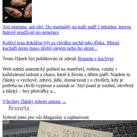
Ani smetana, ani olej. Do marinády na kuře patří 1 tekutina, kterou
Italové používají po generace
Kuřecí prsa dokážou být za chvilku suchá jako tříska. Mnozí
kuchaři proto maso přelijí olejem nebo ho utopí...
Tento článek byl publikován ze zdrojů
Bruneta v kuchyni
Web nabízí autentický pohled na mateřství, rodinu, vztahy i
každodenní radosti a chaos, které k životu s dětmi patří. Najdete tu
články o výchově, zdraví, jídle, domácnosti i o chvílích, kdy je
potřeba na chvíli vypnout a zasmát se. Styl psaní je osobní, otevřený
a blízký – bez přetvářky a...
Všechny články tohoto autora →
Vybrali jsme pro vás
Magazíny a zajímavosti