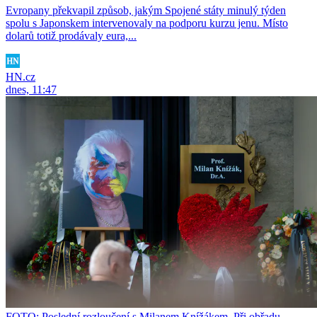
Evropany překvapil způsob, jakým Spojené státy minulý týden
spolu s Japonskem intervenovaly na podporu kurzu jenu. Místo
dolarů totiž prodávaly eura,...
HN.cz
dnes, 11:47
FOTO: Poslední rozloučení s Milanem Knížákem. Při obřadu