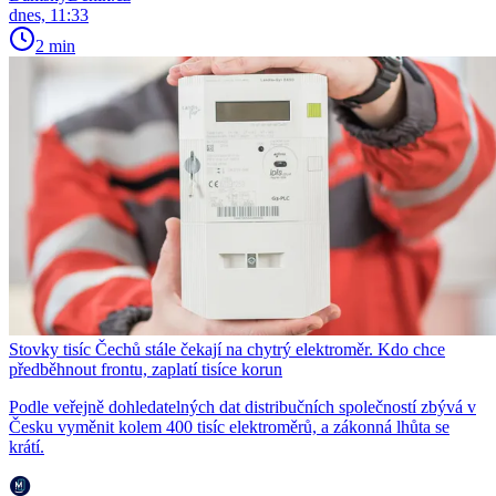
dnes, 11:33
2 min
Stovky tisíc Čechů stále čekají na chytrý elektroměr. Kdo chce
předběhnout frontu, zaplatí tisíce korun
Podle veřejně dohledatelných dat distribučních společností zbývá v
Česku vyměnit kolem 400 tisíc elektroměrů, a zákonná lhůta se
krátí.