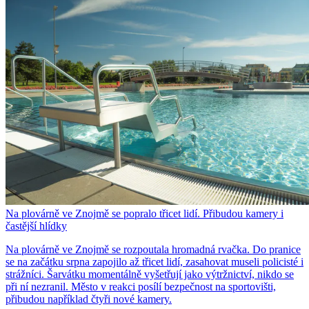
Na plovárně ve Znojmě se popralo třicet lidí. Přibudou kamery i
častější hlídky
Na plovárně ve Znojmě se rozpoutala hromadná rvačka. Do pranice
se na začátku srpna zapojilo až třicet lidí, zasahovat museli policisté i
strážníci. Šarvátku momentálně vyšetřují jako výtržnictví, nikdo se
při ní nezranil. Město v reakci posílí bezpečnost na sportovišti,
přibudou například čtyři nové kamery.