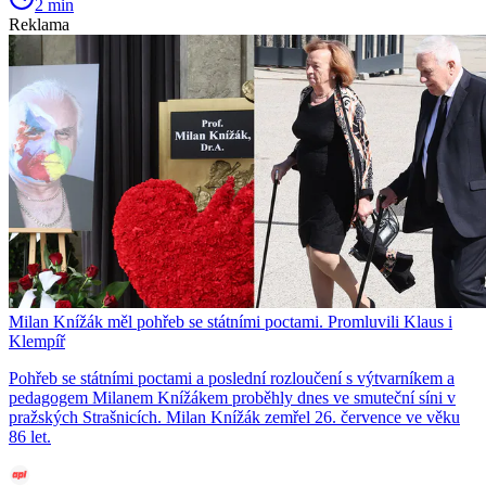
2 min
Reklama
Milan Knížák měl pohřeb se státními poctami. Promluvili Klaus i
Klempíř
Pohřeb se státními poctami a poslední rozloučení s výtvarníkem a
pedagogem Milanem Knížákem proběhly dnes ve smuteční síni v
pražských Strašnicích. Milan Knížák zemřel 26. července ve věku
86 let.