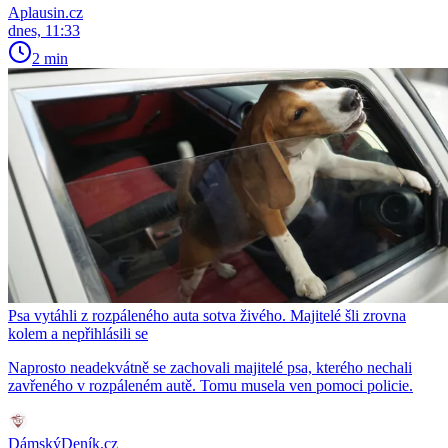
Aplausin.cz
dnes, 11:33
2 min
Psa vytáhli z rozpáleného auta sotva živého. Majitelé šli zrovna
kolem a nepřihlásili se
Naprosto neadekvátně se zachovali majitelé psa, kterého nechali
zavřeného v rozpáleném autě. Tomu musela ven pomoci policie.
DámskýDeník.cz