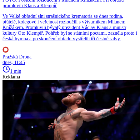
promluvili Klaus a Klempíř
Ve Velké obřadní síni strašnického krematoria se dnes rodina,
přátelé, kolegové i veřejnost rozloučili s výtvarníkem Milanem
Knížákem. Promluvili bývalý prezident Václav Klaus a ministr
kultury Oto Klempíř. Pohřeb byl se státními poctami, zazněla proto i
česká hymna a po skončení obřadu vystřelili tři čestné salvy.
Pražská Drbna
dnes, 11:45
1 min
Reklama