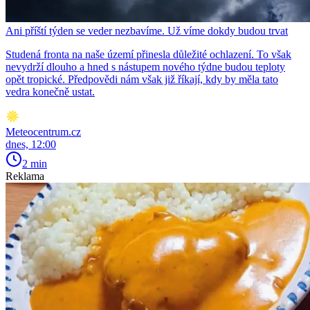
Ani příští týden se veder nezbavíme. Už víme dokdy budou trvat
Studená fronta na naše území přinesla důležité ochlazení. To však
nevydrží dlouho a hned s nástupem nového týdne budou teploty
opět tropické. Předpovědi nám však již říkají, kdy by měla tato
vedra konečně ustat.
Meteocentrum.cz
dnes, 12:00
2 min
Reklama