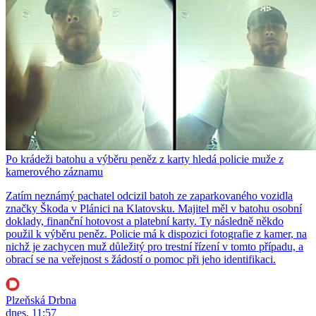
Po krádeži batohu a výběru peněz z karty hledá policie muže z
kamerového záznamu
Zatím neznámý pachatel odcizil batoh ze zaparkovaného vozidla
značky Škoda v Plánici na Klatovsku. Majitel měl v batohu osobní
doklady, finanční hotovost a platební karty. Ty následně někdo
použil k výběru peněz. Policie má k dispozici fotografie z kamer, na
nichž je zachycen muž důležitý pro trestní řízení v tomto případu, a
obrací se na veřejnost s žádostí o pomoc při jeho identifikaci.
Plzeňská Drbna
dnes, 11:57