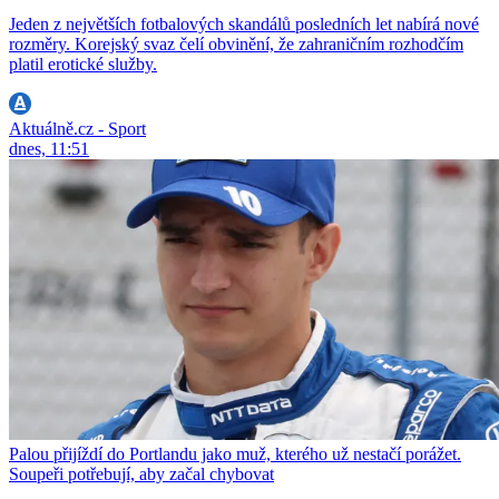
Jeden z největších fotbalových skandálů posledních let nabírá nové
rozměry. Korejský svaz čelí obvinění, že zahraničním rozhodčím
platil erotické služby.
Aktuálně.cz - Sport
dnes, 11:51
Palou přijíždí do Portlandu jako muž, kterého už nestačí porážet.
Soupeři potřebují, aby začal chybovat