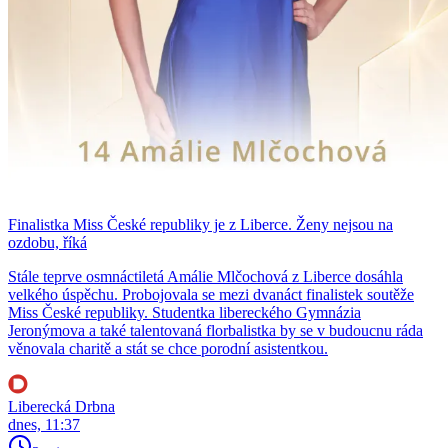
Finalistka Miss České republiky je z Liberce. Ženy nejsou na
ozdobu, říká
Stále teprve osmnáctiletá Amálie Mlčochová z Liberce dosáhla
velkého úspěchu. Probojovala se mezi dvanáct finalistek soutěže
Miss České republiky. Studentka libereckého Gymnázia
Jeronýmova a také talentovaná florbalistka by se v budoucnu ráda
věnovala charitě a stát se chce porodní asistentkou.
Liberecká Drbna
dnes, 11:37