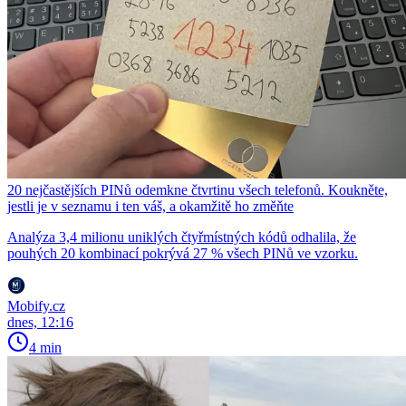
20 nejčastějších PINů odemkne čtvrtinu všech telefonů. Koukněte,
jestli je v seznamu i ten váš, a okamžitě ho změňte
Analýza 3,4 milionu uniklých čtyřmístných kódů odhalila, že
pouhých 20 kombinací pokrývá 27 % všech PINů ve vzorku.
Mobify.cz
dnes, 12:16
4 min