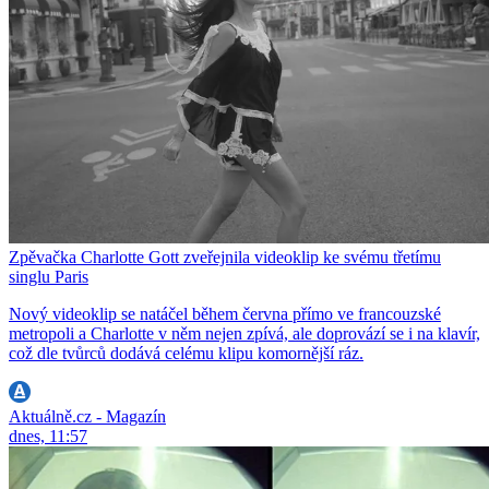
Zpěvačka Charlotte Gott zveřejnila videoklip ke svému třetímu
singlu Paris
Nový videoklip se natáčel během června přímo ve francouzské
metropoli a Charlotte v něm nejen zpívá, ale doprovází se i na klavír,
což dle tvůrců dodává celému klipu komornější ráz.
Aktuálně.cz - Magazín
dnes, 11:57