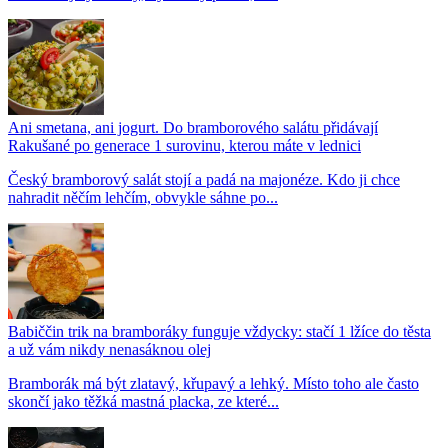
Ani smetana, ani jogurt. Do bramborového salátu přidávají
Rakušané po generace 1 surovinu, kterou máte v lednici
Český bramborový salát stojí a padá na majonéze. Kdo ji chce
nahradit něčím lehčím, obvykle sáhne po...
Babiččin trik na bramboráky funguje vždycky: stačí 1 lžíce do těsta
a už vám nikdy nenasáknou olej
Bramborák má být zlatavý, křupavý a lehký. Místo toho ale často
skončí jako těžká mastná placka, ze které...