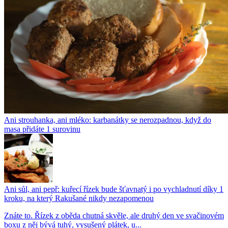
Ani strouhanka, ani mléko: karbanátky se nerozpadnou, když do
masa přidáte 1 surovinu
Ani sůl, ani pepř: kuřecí řízek bude šťavnatý i po vychladnutí díky 1
kroku, na který Rakušané nikdy nezapomenou
Znáte to. Řízek z oběda chutná skvěle, ale druhý den ve svačinovém
boxu z něj bývá tuhý, vysušený plátek, u...