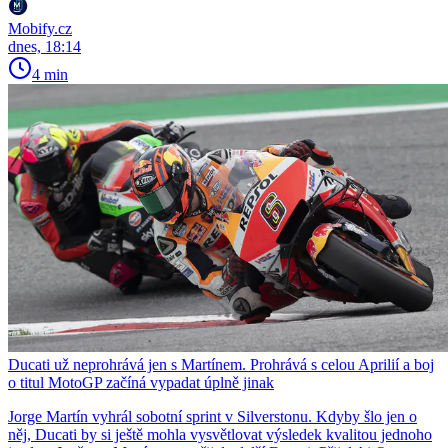
Mobify.cz
dnes, 18:14
4 min
Ducati už neprohrává jen s Martínem. Prohrává s celou Aprilií a boj
o titul MotoGP začíná vypadat úplně jinak
Jorge Martín vyhrál sobotní sprint v Silverstonu. Kdyby šlo jen o
něj, Ducati by si ještě mohla vysvětlovat výsledek kvalitou jednoho