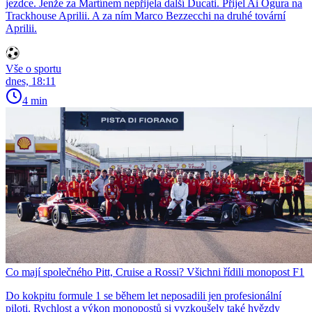
jezdce. Jenže za Martínem nepřijela další Ducati. Přijel Ai Ogura na
Trackhouse Aprilii. A za ním Marco Bezzecchi na druhé tovární
Aprilii.
Vše o sportu
dnes, 18:11
4 min
Co mají společného Pitt, Cruise a Rossi? Všichni řídili monopost F1
Do kokpitu formule 1 se během let neposadili jen profesionální
piloti. Rychlost a výkon monopostů si vyzkoušely také hvězdy