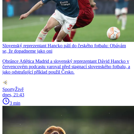
Slovenský reprezentant Hancko pálí do českého fotbalu: Obávám
se, že dopadneme jako oni
Obránce Atlética Madrid a slovenský reprezentant Dávid Hancko v
červencovém podcastu varoval před stagnací slovenského fotbalu, a
jako odstrašující příklad použil Česko.
SportyŽivě
dnes, 21:43
3 min