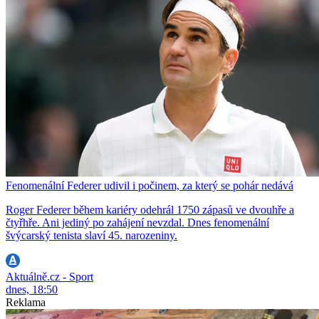
Fenomenální Federer udivil i počinem, za který se pohár nedává
Roger Federer během kariéry odehrál 1750 zápasů ve dvouhře a
čtyřhře. Ani jediný po zahájení nevzdal. Dnes fenomenální
švýcarský tenista slaví 45. narozeniny.
Aktuálně.cz - Sport
dnes, 18:50
Reklama