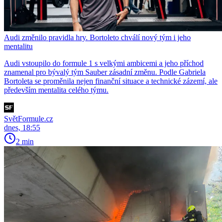
Audi změnilo pravidla hry. Bortoleto chválí nový tým i jeho
mentalitu
Audi vstoupilo do formule 1 s velkými ambicemi a jeho příchod
znamenal pro bývalý tým Sauber zásadní změnu. Podle Gabriela
Bortoleta se proměnila nejen finanční situace a technické zázemí, ale
především mentalita celého týmu.
SvětFormule.cz
dnes, 18:55
2 min