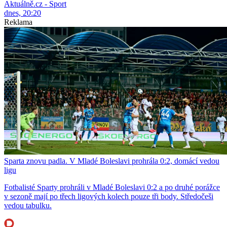
Aktuálně.cz - Sport
dnes, 20:20
Reklama
Sparta znovu padla. V Mladé Boleslavi prohrála 0:2, domácí vedou
ligu
Fotbalisté Sparty prohráli v Mladé Boleslavi 0:2 a po druhé porážce
v sezoně mají po třech ligových kolech pouze tři body. Středočeši
vedou tabulku.