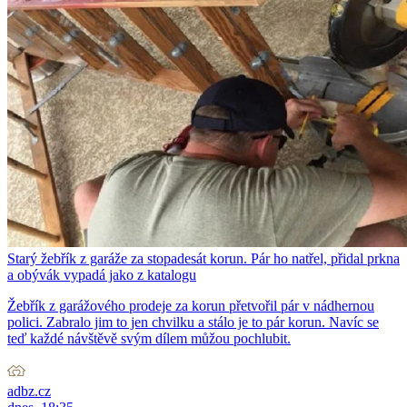
Starý žebřík z garáže za stopadesát korun. Pár ho natřel, přidal prkna
a obývák vypadá jako z katalogu
Žebřík z garážového prodeje za korun přetvořil pár v nádhernou
polici. Zabralo jim to jen chvilku a stálo je to pár korun. Navíc se
teď každé návštěvě svým dílem můžou pochlubit.
adbz.cz