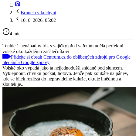
Bruneta v kuchyni
10. 6. 2026, 05:02
4 min
Tenhle 1 nenápadný trik s vajíčky před vařením udělá perfektní
volské oko každému začátečníkovi
Přidejte si obsah Centrum.cz do oblíbených zdrojů pro Google
hledání a Google zprávy
Volské oko vypadá jako ta nejjednodušší snídaně pod sluncem.
Vyklepnout, chvilku počkat, hotovo. Jenže pak koukáte na pánev,
kde se bílek rozlézá do nepravidelné kaluže, okraje hnědnou a
žloutek je...