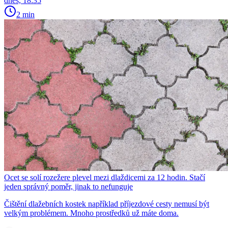
dnes, 18:35
2 min
Ocet se solí rozežere plevel mezi dlaždicemi za 12 hodin. Stačí
jeden správný poměr, jinak to nefunguje
Čištění dlažebních kostek například příjezdové cesty nemusí být
velkým problémem. Mnoho prostředků už máte doma.