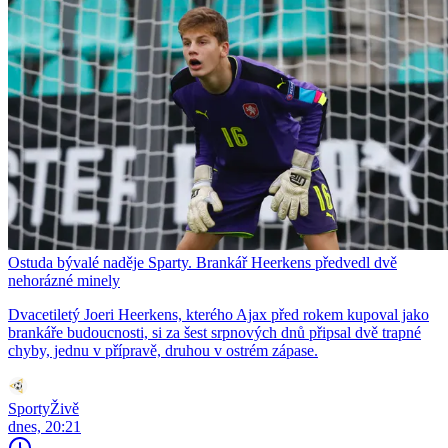
Ostuda bývalé naděje Sparty. Brankář Heerkens předvedl dvě
nehorázné minely
Dvacetiletý Joeri Heerkens, kterého Ajax před rokem kupoval jako
brankáře budoucnosti, si za šest srpnových dnů připsal dvě trapné
chyby, jednu v přípravě, druhou v ostrém zápase.
SportyŽivě
dnes, 20:21