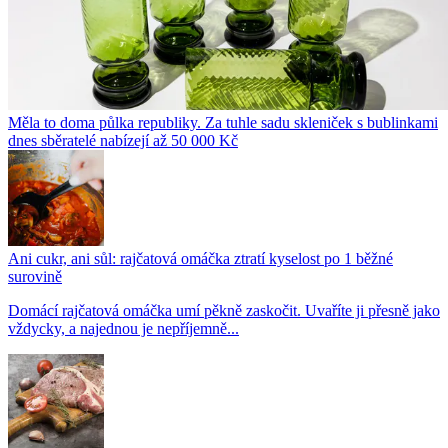
Měla to doma půlka republiky. Za tuhle sadu skleniček s bublinkami
dnes sběratelé nabízejí až 50 000 Kč
Ani cukr, ani sůl: rajčatová omáčka ztratí kyselost po 1 běžné
surovině
Domácí rajčatová omáčka umí pěkně zaskočit. Uvaříte ji přesně jako
vždycky, a najednou je nepříjemně...