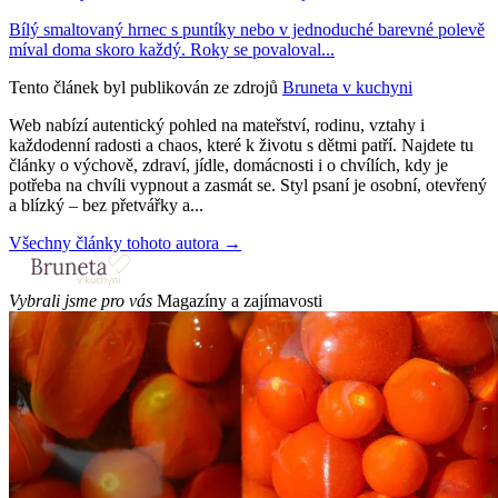
Bílý smaltovaný hrnec s puntíky nebo v jednoduché barevné polevě
míval doma skoro každý. Roky se povaloval...
Tento článek byl publikován ze zdrojů
Bruneta v kuchyni
Web nabízí autentický pohled na mateřství, rodinu, vztahy i
každodenní radosti a chaos, které k životu s dětmi patří. Najdete tu
články o výchově, zdraví, jídle, domácnosti i o chvílích, kdy je
potřeba na chvíli vypnout a zasmát se. Styl psaní je osobní, otevřený
a blízký – bez přetvářky a...
Všechny články tohoto autora →
Vybrali jsme pro vás
Magazíny a zajímavosti