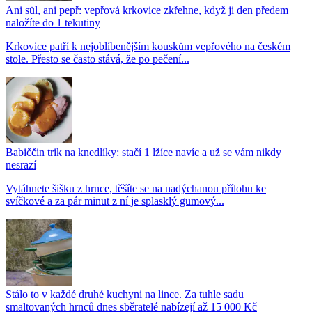
Ani sůl, ani pepř: vepřová krkovice zkřehne, když ji den předem
naložíte do 1 tekutiny
Krkovice patří k nejoblíbenějším kouskům vepřového na českém
stole. Přesto se často stává, že po pečení...
Babiččin trik na knedlíky: stačí 1 lžíce navíc a už se vám nikdy
nesrazí
Vytáhnete šišku z hrnce, těšíte se na nadýchanou přílohu ke
svíčkové a za pár minut z ní je splasklý gumový...
Stálo to v každé druhé kuchyni na lince. Za tuhle sadu
smaltovaných hrnců dnes sběratelé nabízejí až 15 000 Kč