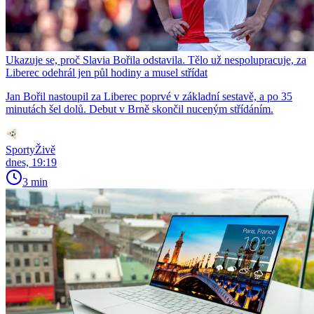
Ukazuje se, proč Slavia Bořila odstavila. Tělo už nespolupracuje, za
Liberec odehrál jen půl hodiny a musel střídat
Jan Bořil nastoupil za Liberec poprvé v základní sestavě, a po 35
minutách šel dolů. Debut v Brně skončil nuceným střídáním.
SportyŽivě
dnes, 19:19
3 min