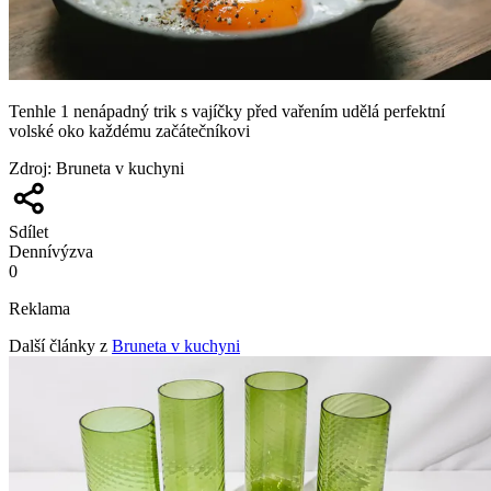
Tenhle 1 nenápadný trik s vajíčky před vařením udělá perfektní
volské oko každému začátečníkovi
Zdroj
:
Bruneta v kuchyni
Sdílet
Denní
výzva
0
Reklama
Další články z
Bruneta v kuchyni