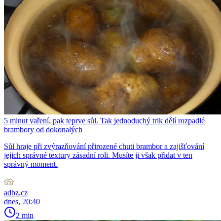
5 minut vaření, pak teprve sůl. Tak jednoduchý trik dělí rozpadlé
brambory od dokonalých
Sůl hraje při zvýrazňování přirozené chuti brambor a zajišťování
jejich správné textury zásadní roli. Musíte ji však přidat v ten
správný moment.
adbz.cz
dnes, 20:40
2 min