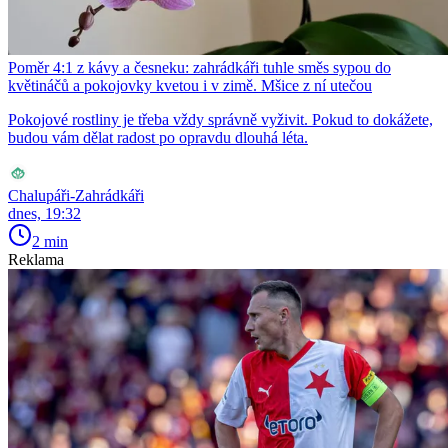
Poměr 4:1 z kávy a česneku: zahrádkáři tuhle směs sypou do
květináčů a pokojovky kvetou i v zimě. Mšice z ní utečou
Pokojové rostliny je třeba vždy správně vyživit. Pokud to dokážete,
budou vám dělat radost po opravdu dlouhá léta.
Chalupáři-Zahrádkáři
dnes, 19:32
2 min
Reklama