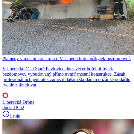
Plameny v mostní konstrukci: V Liberci hořel příbytek bezdomovců
V liberecké části Staré Pavlovice dnes večer hořel příbytek
bezdomovců vybudovaný přímo uvnitř mostní konstrukce. Zásah
profesionálních jednotek zamezil dalším škodám a požár se podařilo
rychle zlikvidovat.
Liberecká Drbna
dnes, 18:52
1 min