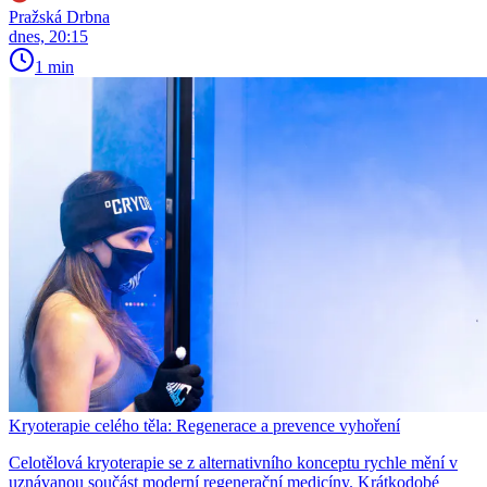
Pražská Drbna
dnes, 20:15
1 min
Kryoterapie celého těla: Regenerace a prevence vyhoření
Celotělová kryoterapie se z alternativního konceptu rychle mění v
uznávanou součást moderní regenerační medicíny. Krátkodobé