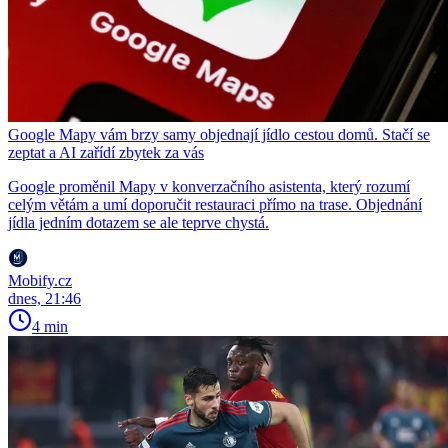
Google Mapy vám brzy samy objednají jídlo cestou domů. Stačí se
zeptat a AI zařídí zbytek za vás
Google proměnil Mapy v konverzačního asistenta, který rozumí
celým větám a umí doporučit restauraci přímo na trase. Objednání
jídla jedním dotazem se ale teprve chystá.
Mobify.cz
dnes, 21:46
4 min