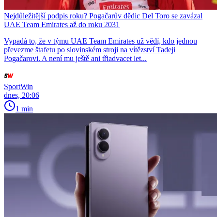
Nejdůležitější podpis roku? Pogačarův dědic Del Toro se zavázal
UAE Team Emirates až do roku 2031
Vypadá to, že v týmu UAE Team Emirates už vědí, kdo jednou
převezme štafetu po slovinském stroji na vítězství Tadeji
Pogačarovi. A není mu ještě ani třiadvacet let...
SportWin
dnes, 20:06
1 min