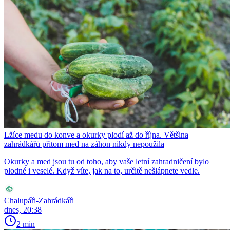
Lžíce medu do konve a okurky plodí až do října. Většina
zahrádkářů přitom med na záhon nikdy nepoužila
Okurky a med jsou tu od toho, aby vaše letní zahradničení bylo
plodné i veselé. Když víte, jak na to, určitě nešlápnete vedle.
Chalupáři-Zahrádkáři
dnes, 20:38
2 min