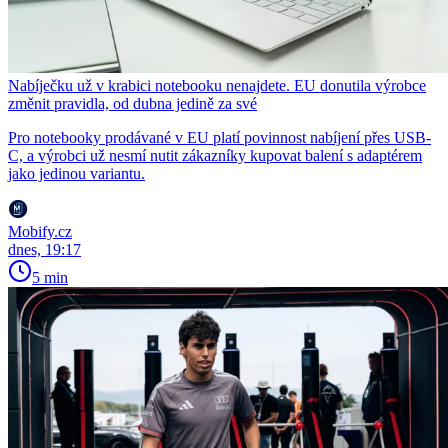
Nabíječku už v krabici notebooku nenajdete. EU donutila výrobce
změnit pravidla, od dubna jedině za své
Pro notebooky prodávané v EU platí povinnost nabíjení přes USB-
C, a výrobci už nesmí nutit zákazníky kupovat balení s adaptérem
jako jedinou variantu.
Mobify.cz
dnes, 19:17
5 min