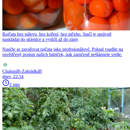
Rajčata bez nálevu, bez koření, bez ničeho. Stačí je správně
naskládat do sklenice a vydrží až do zimy
Naučte se zavařovat rajčata jako profesionálové. Pokud vsadíte na
osvědčený postup našich babiček, pak zaručeně nešlápnete vedle.
Chalupáři-Zahrádkáři
dnes, 22:54
2 min