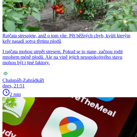
Rajčata stresujete, aniž o tom víte. Pět běžných chyb, kvůli kterým
keře nasadí sotva třetinu plodů
I rajčata mohou utrpět stresem. Pokud se to stane, začnou rodit
mnohem méně plodů. Ale na vině jejich neuspokojivého stavu
mohou být i jiné faktory.
Chalupáři-Zahrádkáři
dnes, 21:51
2 min