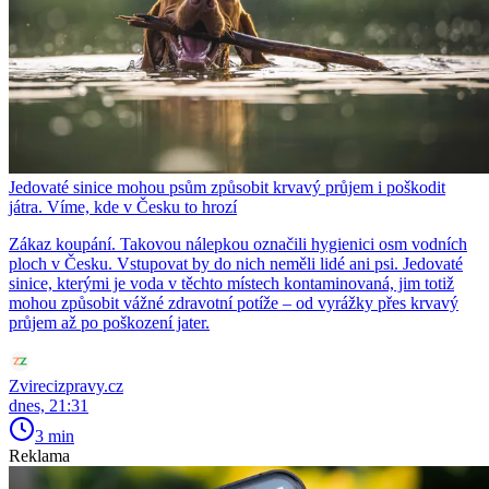
Jedovaté sinice mohou psům způsobit krvavý průjem i poškodit
játra. Víme, kde v Česku to hrozí
Zákaz koupání. Takovou nálepkou označili hygienici osm vodních
ploch v Česku. Vstupovat by do nich neměli lidé ani psi. Jedovaté
sinice, kterými je voda v těchto místech kontaminovaná, jim totiž
mohou způsobit vážné zdravotní potíže – od vyrážky přes krvavý
průjem až po poškození jater.
Zvirecizpravy.cz
dnes, 21:31
3 min
Reklama