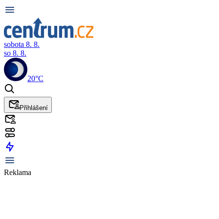
sobota 8. 8.
so 8. 8.
20°C
Přihlášení
Reklama