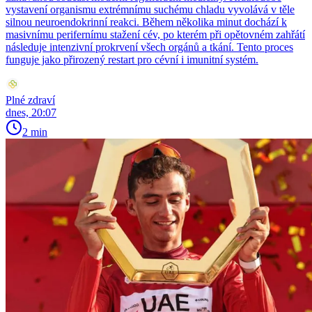
vystavení organismu extrémnímu suchému chladu vyvolává v těle
silnou neuroendokrinní reakci. Během několika minut dochází k
masivnímu perifernímu stažení cév, po kterém při opětovném zahřátí
následuje intenzivní prokrvení všech orgánů a tkání. Tento proces
funguje jako přirozený restart pro cévní i imunitní systém.
Plné zdraví
dnes, 20:07
2 min