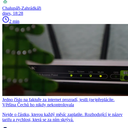
Chalupáři-Zahrádkáři
dnes, 18:28
2 min
Jedno číslo na faktuře za internet prozradí, jestli (ne)přeplácíte.
Většina Čechů ho nikdy nekontrolovala
Nejde o částku, kterou každý měsíc zaplatíte. Rozhodující je název
tarifu a rychlost, která se za ním skrývá.