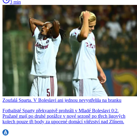
3 min
Zoufalá Sparta. V Boleslavi ani jednou nevystřelila na branku
Fotbalisté Sparty překvapivě prohráli v Mladé Boleslavi 0:2.
Pražané mají po druhé porážce v nové sezoně po třech ligových
kolech pouze tři body za upocené domácí vítězství nad Zlínem.