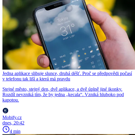
Jedna aplikace slibuje slunce, druhá déšť. Proč se předpovědi počasí
v telefonu tak liší a která má pravdu
Stejné město, stejný den, dvě aplikace, a dvě úplně jiné ikonky.
Rozdíl nevzniká tím, že by jedna „kecala“. Vzniká hluboko pod
kapotou.
Mobify.cz
dnes, 20:42
4 min