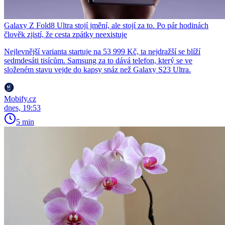
Galaxy Z Fold8 Ultra stojí jmění, ale stojí za to. Po pár hodinách
člověk zjistí, že cesta zpátky neexistuje
Nejlevnější varianta startuje na 53 999 Kč, ta nejdražší se blíží
sedmdesáti tisícům. Samsung za to dává telefon, který se ve
složeném stavu vejde do kapsy snáz než Galaxy S23 Ultra.
Mobify.cz
dnes, 19:53
5 min