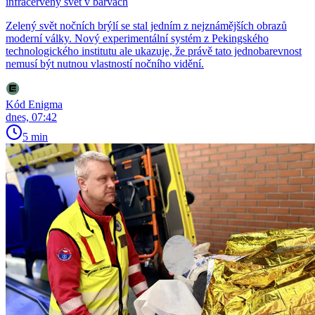
infračervený svět v barvách
Zelený svět nočních brýlí se stal jedním z nejznámějších obrazů
moderní války. Nový experimentální systém z Pekingského
technologického institutu ale ukazuje, že právě tato jednobarevnost
nemusí být nutnou vlastností nočního vidění.
Kód Enigma
dnes, 07:42
5 min