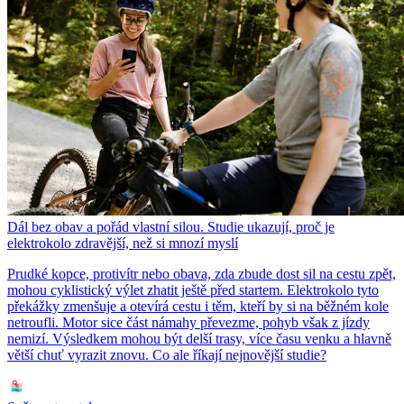
Dál bez obav a pořád vlastní silou. Studie ukazují, proč je
elektrokolo zdravější, než si mnozí myslí
Prudké kopce, protivítr nebo obava, zda zbude dost sil na cestu zpět,
mohou cyklistický výlet zhatit ještě před startem. Elektrokolo tyto
překážky zmenšuje a otevírá cestu i těm, kteří by si na běžném kole
netroufli. Motor sice část námahy převezme, pohyb však z jízdy
nemizí. Výsledkem mohou být delší trasy, více času venku a hlavně
větší chuť vyrazit znovu. Co ale říkají nejnovější studie?