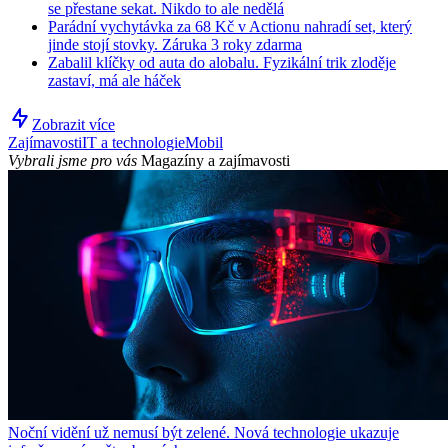
se přestane sekat. Nikdo to ale nedělá
Parádní vychytávka za 68 Kč v Actionu nahradí set, který
jinde stojí stovky. Záruka 3 roky zdarma
Zabalil klíčky od auta do alobalu. Fyzikální trik zloděje
zastaví, má ale háček
Zobrazit více
Zajímavosti
IT a technologie
Mobil
Vybrali jsme pro vás
Magazíny a zajímavosti
Noční vidění už nemusí být zelené. Nová technologie ukazuje