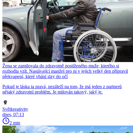
Žena se zamilovala do zdravotně postiženého muže, kterého si
rozhodla vzít. Nastávající manžel pro ni v jejich velký den připravil
překvapení, které vhání slzy do očí
Pokud je láska ta pravá, nezáleží na tom, že má jeden z partnerů
nějaký zdravotní problém. Je milován takový, jaký je.
Světkreativity
dnes, 07:13
2 min