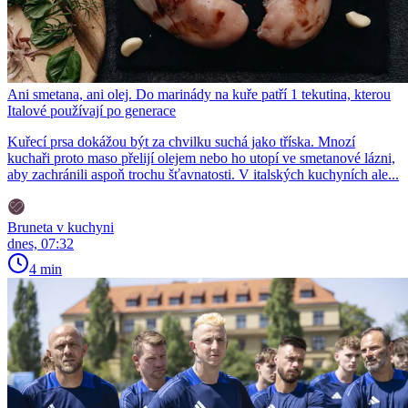
Ani smetana, ani olej. Do marinády na kuře patří 1 tekutina, kterou
Italové používají po generace
Kuřecí prsa dokážou být za chvilku suchá jako tříska. Mnozí
kuchaři proto maso přelijí olejem nebo ho utopí ve smetanové lázni,
aby zachránili aspoň trochu šťavnatosti. V italských kuchyních ale...
Bruneta v kuchyni
dnes, 07:32
4 min