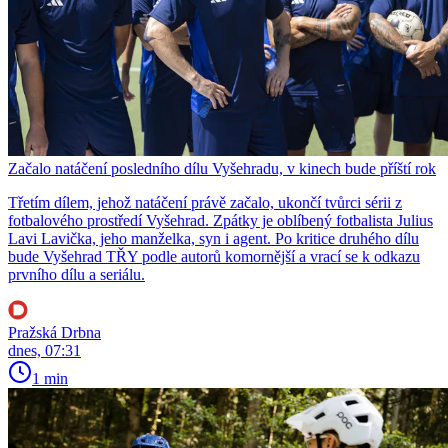
Začalo natáčení posledního dílu Vyšehradu, v kinech bude příští rok
Třetím dílem, jehož natáčení právě začalo, ukončí tvůrci sérii z
fotbalového prostředí Vyšehrad. Zpátky je oblíbený fotbalista Julius
Lavi Lavička, jeho manželka, syn i agent. Po kritice druhého dílu
bude Vyšehrad TŘY podle autorů komornější a vrací se k odkazu
prvního dílu a seriálu.
Pražská Drbna
dnes, 07:31
1 min