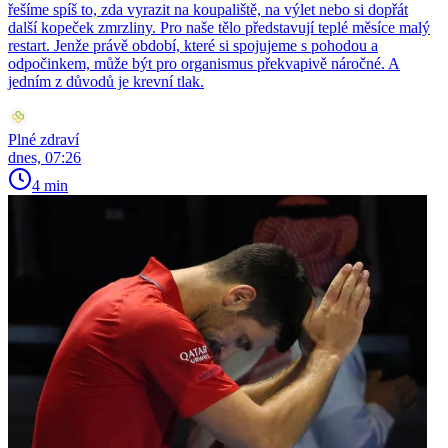
řešíme spíš to, zda vyrazit na koupaliště, na výlet nebo si dopřát
další kopeček zmrzliny. Pro naše tělo představují teplé měsíce malý
restart. Jenže právě období, které si spojujeme s pohodou a
odpočinkem, může být pro organismus překvapivě náročné. A
jedním z důvodů je krevní tlak.
Plné zdraví
dnes, 07:26
4 min