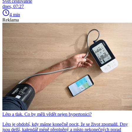
Svět cestovatele
dnes, 07:27
4 min
Reklama
Léto a tlak. Co by měli vědět nejen hypertonici?
Léto je období, kdy máme konečně pocit, že se život zpomalil. Dny
jsou delší, kalendář méně přeplněný a místo nekonečných porad