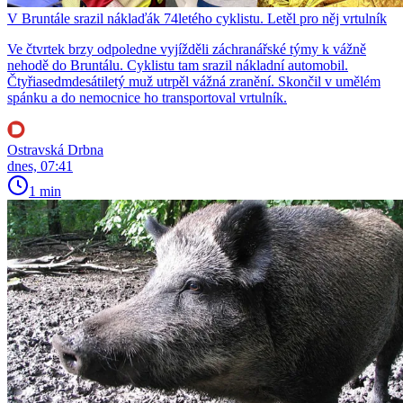
V Bruntále srazil náklaďák 74letého cyklistu. Letěl pro něj vrtulník
Ve čtvrtek brzy odpoledne vyjížděli záchranářské týmy k vážně
nehodě do Bruntálu. Cyklistu tam srazil nákladní automobil.
Čtyřiasedmdesátiletý muž utrpěl vážná zranění. Skončil v umělém
spánku a do nemocnice ho transportoval vrtulník.
Ostravská Drbna
dnes, 07:41
1 min