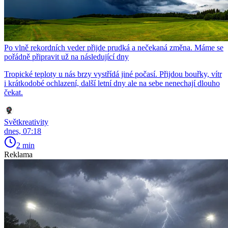
Po vlně rekordních veder přijde prudká a nečekaná změna. Máme se
pořádně připravit už na následující dny
Tropické teploty u nás brzy vystřídá jiné počasí. Přijdou bouřky, vítr
i krátkodobé ochlazení, další letní dny ale na sebe nenechají dlouho
čekat.
Světkreativity
dnes, 07:18
2 min
Reklama