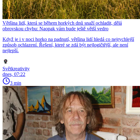
Většina lidí, která se během horkých dnů snaží ochladit, dělá
obrovskou chybu: Naopak vám bude ještě větší vedro
Když je i v noci horko na padnutí, většina lidí hledá co nejrychlejší
způsob ochlazení. Řešení, které se zdá být nejlogičtější, ale není
nejlepší.
Světkreativity
dnes, 07:22
3 min