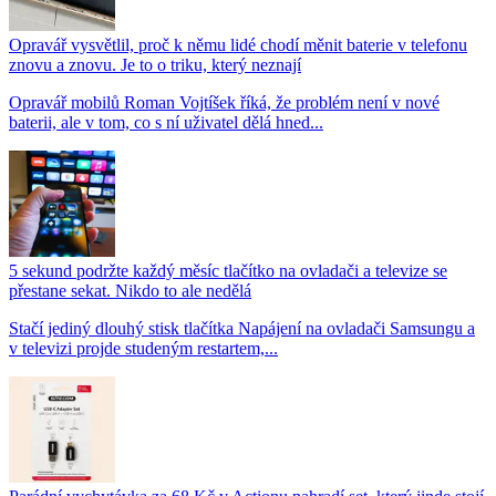
Opravář vysvětlil, proč k němu lidé chodí měnit baterie v telefonu
znovu a znovu. Je to o triku, který neznají
Opravář mobilů Roman Vojtíšek říká, že problém není v nové
baterii, ale v tom, co s ní uživatel dělá hned...
5 sekund podržte každý měsíc tlačítko na ovladači a televize se
přestane sekat. Nikdo to ale nedělá
Stačí jediný dlouhý stisk tlačítka Napájení na ovladači Samsungu a
v televizi projde studeným restartem,...