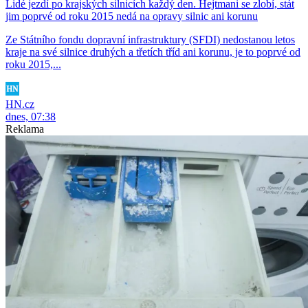
Lidé jezdí po krajských silnicích každý den. Hejtmani se zlobí, stát
jim poprvé od roku 2015 nedá na opravy silnic ani korunu
Ze Státního fondu dopravní infrastruktury (SFDI) nedostanou letos
kraje na své silnice druhých a třetích tříd ani korunu, je to poprvé od
roku 2015,...
HN.cz
dnes, 07:38
Reklama