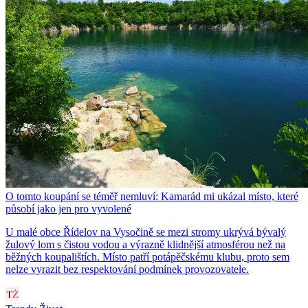
O tomto koupání se téměř nemluví: Kamarád mi ukázal místo, které
působí jako jen pro vyvolené
U malé obce Řídelov na Vysočině se mezi stromy ukrývá bývalý
žulový lom s čistou vodou a výrazně klidnější atmosférou než na
běžných koupalištích. Místo patří potápěčskému klubu, proto sem
nelze vyrazit bez respektování podmínek provozovatele.