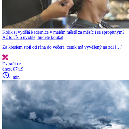
Kolik si vydělá kadeřnice v malém městě za měsíc i se spropitným?
Až to číslo uvidíte, budete koukat
Za křeslem stojí od rána do večera, ceník má vyvěšený na zdi […]
Extrafit.cz
dnes, 07:19
4 min