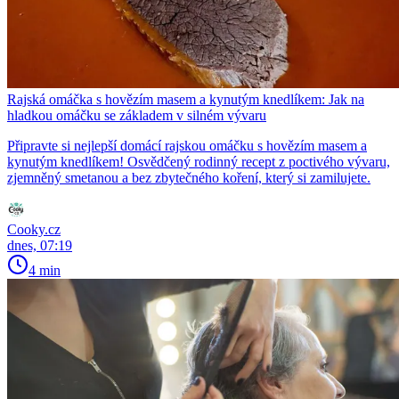
Rajská omáčka s hovězím masem a kynutým knedlíkem: Jak na
hladkou omáčku se základem v silném vývaru
Připravte si nejlepší domácí rajskou omáčku s hovězím masem a
kynutým knedlíkem! Osvědčený rodinný recept z poctivého vývaru,
zjemněný smetanou a bez zbytečného koření, který si zamilujete.
Cooky.cz
dnes, 07:19
4 min