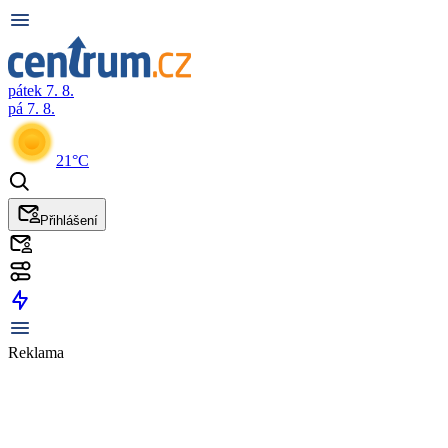
pátek 7. 8.
pá 7. 8.
21°C
Přihlášení
Reklama