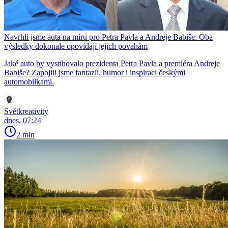
Navrhli jsme auta na míru pro Petra Pavla a Andreje Babiše: Oba
výsledky dokonale opovídají jejich povahám
Jaké auto by vystihovalo prezidenta Petra Pavla a premiéra Andreje
Babiše? Zapojili jsme fantazii, humor i inspiraci českými
automobilkami.
Světkreativity
dnes, 07:24
2 min