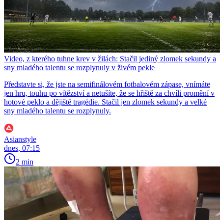
Video, z kterého tuhne krev v žilách: Stačil jediný zlomek sekundy a
sny mladého talentu se rozplynuly v živém pekle
Představte si, že jste na semifinálovém fotbalovém zápase, vnímáte
jen hru, touhu po vítězství a netušíte, že se hřiště za chvíli promění v
hotové peklo a dějiště tragédie. Stačil jen zlomek sekundy a velké
sny mladého talentu se rozplynuly.
Asianstyle
dnes, 07:15
2 min