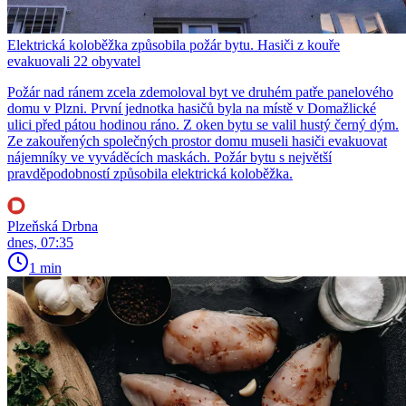
Elektrická koloběžka způsobila požár bytu. Hasiči z kouře
evakuovali 22 obyvatel
Požár nad ránem zcela zdemoloval byt ve druhém patře panelového
domu v Plzni. První jednotka hasičů byla na místě v Domažlické
ulici před pátou hodinou ráno. Z oken bytu se valil hustý černý dým.
Ze zakouřených společných prostor domu museli hasiči evakuovat
nájemníky ve vyváděcích maskách. Požár bytu s největší
pravděpodobností způsobila elektrická koloběžka.
Plzeňská Drbna
dnes, 07:35
1 min