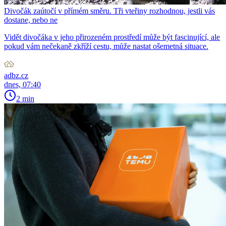
Divočák zaútočí v přímém směru. Tři vteřiny rozhodnou, jestli vás
dostane, nebo ne
Vidět divočáka v jeho přirozeném prostředí může být fascinující, ale
pokud vám nečekaně zkříží cestu, může nastat ošemetná situace.
adbz.cz
dnes, 07:40
2 min