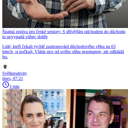
Špatná zpráva pro české seniory: S dřívějším odchodem do důchodu
to nevypadá vůbec dobře
Lidé, kteří čekali rychlé zastropování důchodového věku na 65
letech, si počkají. Vláda sice od svého slibu neustupuje, ale odkládá
ho.
Světkreativity
dnes, 07:21
3 min