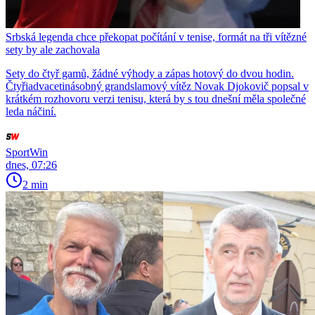
Srbská legenda chce překopat počítání v tenise, formát na tři vítězné
sety by ale zachovala
Sety do čtyř gamů, žádné výhody a zápas hotový do dvou hodin.
Čtyřiadvacetinásobný grandslamový vítěz Novak Djokovič popsal v
krátkém rozhovoru verzi tenisu, která by s tou dnešní měla společné
leda náčiní.
SportWin
dnes, 07:26
2 min