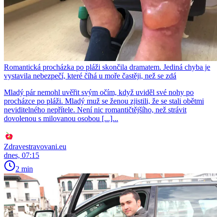
Romantická procházka po pláži skončila dramatem. Jediná chyba je
vystavila nebezpečí, které číhá u moře častěji, než se zdá
Mladý pár nemohl uvěřit svým očím, když uviděl své nohy po
procházce po pláži. Mladý muž se ženou zjistili, že se stali obětmi
neviditelného nepřítele. Není nic romantičtějšího, než strávit
dovolenou s milovanou osobou [...]...
Zdravestravovani.eu
dnes, 07:15
2 min