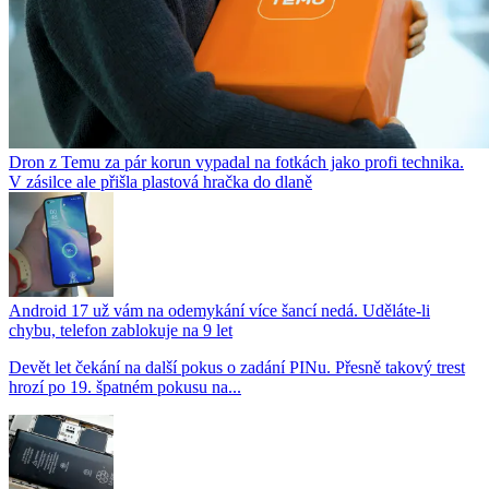
Dron z Temu za pár korun vypadal na fotkách jako profi technika.
V zásilce ale přišla plastová hračka do dlaně
Android 17 už vám na odemykání více šancí nedá. Uděláte-li
chybu, telefon zablokuje na 9 let
Devět let čekání na další pokus o zadání PINu. Přesně takový trest
hrozí po 19. špatném pokusu na...