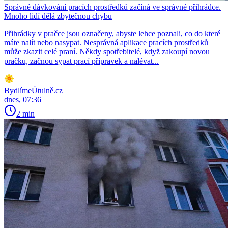
Správné dávkování pracích prostředků začíná ve správné přihrádce.
Mnoho lidí dělá zbytečnou chybu
Přihrádky v pračce jsou označeny, abyste lehce poznali, co do které
máte nalít nebo nasypat. Nesprávná aplikace pracích prostředků
může zkazit celé praní. Někdy spotřebitelé, když zakoupí novou
pračku, začnou sypat prací přípravek a nalévat...
BydlímeÚtulně.cz
dnes, 07:36
2 min