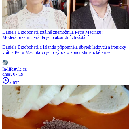
Daniela Brzobohatá totálně znemožnila Petra Macinku:
Moderátorka mu vrátila jeho absurdní chvástání
Daniela Brzobohatá z Islandu připomněla úbytek ledovců a ironicky
vrátila Petru Macinkovi jeho výrok o konci klimatické krize.
In-lifestyle.cz
dnes, 07:19
2 min