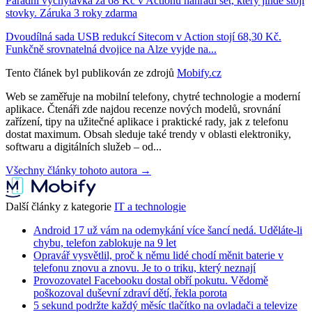
Parádní vychytávka za 68 Kč v Actionu nahradí set, který jinde stojí
stovky. Záruka 3 roky zdarma
Dvoudílná sada USB redukcí Sitecom v Action stojí 68,30 Kč.
Funkčně srovnatelná dvojice na Alze vyjde na...
Tento článek byl publikován ze zdrojů
Mobify.cz
Web se zaměřuje na mobilní telefony, chytré technologie a moderní
aplikace. Čtenáři zde najdou recenze nových modelů, srovnání
zařízení, tipy na užitečné aplikace i praktické rady, jak z telefonu
dostat maximum. Obsah sleduje také trendy v oblasti elektroniky,
softwaru a digitálních služeb – od...
Všechny články tohoto autora →
Další články z kategorie
IT a technologie
Android 17 už vám na odemykání více šancí nedá. Uděláte-li
chybu, telefon zablokuje na 9 let
Opravář vysvětlil, proč k němu lidé chodí měnit baterie v
telefonu znovu a znovu. Je to o triku, který neznají
Provozovatel Facebooku dostal obří pokutu. Vědomě
poškozoval duševní zdraví dětí, řekla porota
5 sekund podržte každý měsíc tlačítko na ovladači a televize