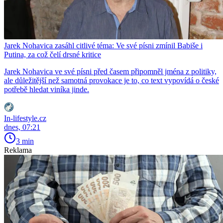
Jarek Nohavica zasáhl citlivé téma: Ve své písni zmínil Babiše i
Putina, za což čelí drsné kritice
Jarek Nohavica ve své písni před časem připomněl jména z politiky,
ale důležitější než samotná provokace je to, co text vypovídá o české
potřebě hledat viníka jinde.
In-lifestyle.cz
dnes, 07:21
3 min
Reklama