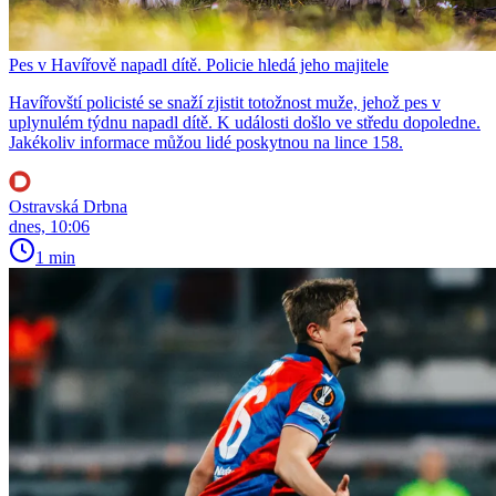
Pes v Havířově napadl dítě. Policie hledá jeho majitele
Havířovští policisté se snaží zjistit totožnost muže, jehož pes v
uplynulém týdnu napadl dítě. K události došlo ve středu dopoledne.
Jakékoliv informace můžou lidé poskytnou na lince 158.
Ostravská Drbna
dnes, 10:06
1 min