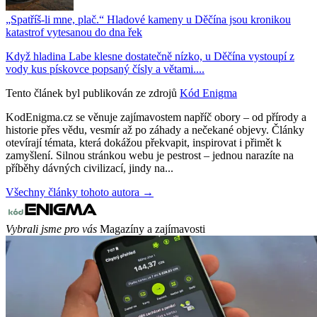
„Spatříš-li mne, plač.“ Hladové kameny u Děčína jsou kronikou
katastrof vytesanou do dna řek
Když hladina Labe klesne dostatečně nízko, u Děčína vystoupí z
vody kus pískovce popsaný čísly a větami....
Tento článek byl publikován ze zdrojů
Kód Enigma
KodEnigma.cz se věnuje zajímavostem napříč obory – od přírody a
historie přes vědu, vesmír až po záhady a nečekané objevy. Články
otevírají témata, která dokážou překvapit, inspirovat i přimět k
zamyšlení. Silnou stránkou webu je pestrost – jednou narazíte na
příběhy dávných civilizací, jindy na...
Všechny články tohoto autora →
Vybrali jsme pro vás
Magazíny a zajímavosti