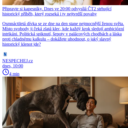
Připravte si kapesníky. Dnes ve 20:00 odvysílá ČT2 strhující
historický příběh, který rozseká i ty nejtvrdší povahy
Osmnáctiletá dívka se ze dne na den stane nejmocnější ženou světa.
Místo svobody ji čeká zlatá klec, kde každý krok sledují ambiciózní
intrikáni. Politická spiknutí, šepoty v palácových chodbách a láska
proti chladnému kalkulu – dokážete uhodnout, o jaký slavný
historický klenot jde?
NESPECHEJ.cz
dnes, 10:00
4 min