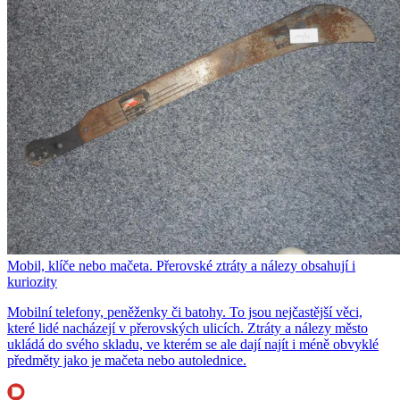
Mobil, klíče nebo mačeta. Přerovské ztráty a nálezy obsahují i
kuriozity
Mobilní telefony, peněženky či batohy. To jsou nejčastější věci,
které lidé nacházejí v přerovských ulicích. Ztráty a nálezy město
ukládá do svého skladu, ve kterém se ale dají najít i méně obvyklé
předměty jako je mačeta nebo autolednice.