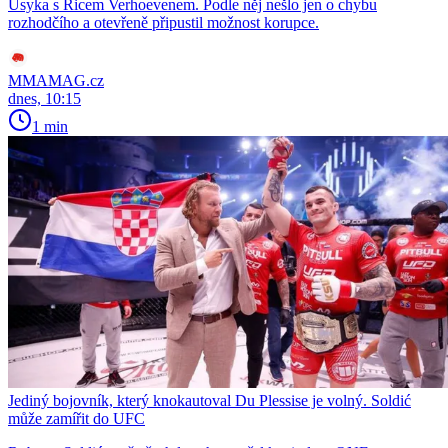
Usyka s Ricem Verhoevenem. Podle něj nešlo jen o chybu
rozhodčího a otevřeně připustil možnost korupce.
MMAMAG.cz
dnes, 10:15
1 min
Jediný bojovník, který knokautoval Du Plessise je volný. Soldić
může zamířit do UFC