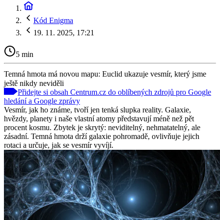
Kód Enigma
19. 11. 2025, 17:21
5 min
Temná hmota má novou mapu: Euclid ukazuje vesmír, který jsme
ještě nikdy neviděli
Přidejte si obsah Centrum.cz do oblíbených zdrojů pro Google
hledání a Google zprávy
Vesmír, jak ho známe, tvoří jen tenká slupka reality. Galaxie,
hvězdy, planety i naše vlastní atomy představují méně než pět
procent kosmu. Zbytek je skrytý: neviditelný, nehmatatelný, ale
zásadní. Temná hmota drží galaxie pohromadě, ovlivňuje jejich
rotaci a určuje, jak se vesmír vyvíjí.