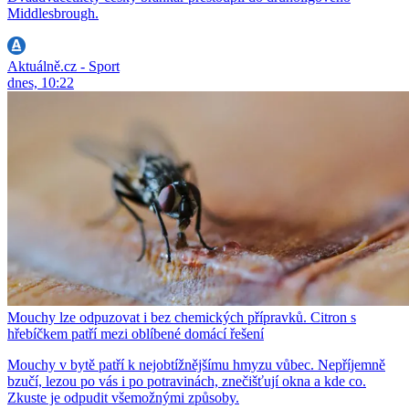
Middlesbrough.
Aktuálně.cz - Sport
dnes, 10:22
Mouchy lze odpuzovat i bez chemických přípravků. Citron s
hřebíčkem patří mezi oblíbené domácí řešení
Mouchy v bytě patří k nejobtížnějšímu hmyzu vůbec. Nepříjemně
bzučí, lezou po vás i po potravinách, znečišťují okna a kde co.
Zkuste je odpudit všemožnými způsoby.