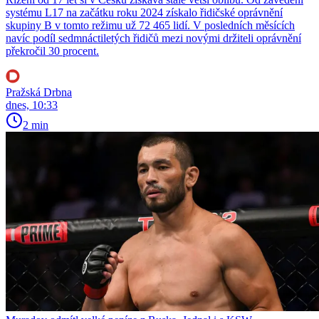
systému L17 na začátku roku 2024 získalo řidičské oprávnění
skupiny B v tomto režimu už 72 465 lidí. V posledních měsících
navíc podíl sedmnáctiletých řidičů mezi novými držiteli oprávnění
překročil 30 procent.
Pražská Drbna
dnes, 10:33
2 min