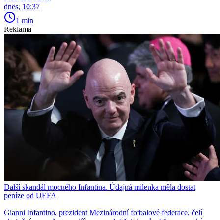
dnes, 10:37
1 min
Reklama
Další skandál mocného Infantina. Údajná milenka měla dostat
peníze od UEFA
Gianni Infantino, prezident Mezinárodní fotbalové federace, čelí