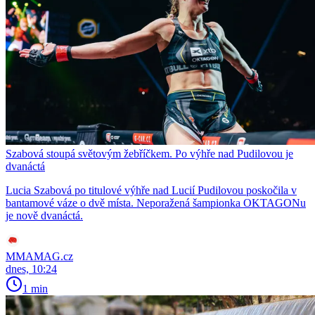
Szabová stoupá světovým žebříčkem. Po výhře nad Pudilovou je
dvanáctá
Lucia Szabová po titulové výhře nad Lucií Pudilovou poskočila v
bantamové váze o dvě místa. Neporažená šampionka OKTAGONu
je nově dvanáctá.
MMAMAG.cz
dnes, 10:24
1 min