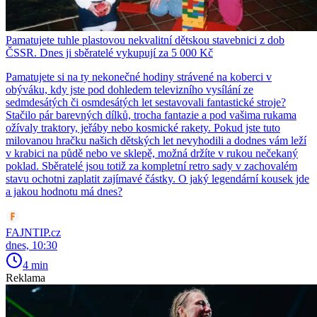
Pamatujete tuhle plastovou nekvalitní dětskou stavebnici z dob
ČSSR. Dnes ji sběratelé vykupují za 5 000 Kč
Pamatujete si na ty nekonečné hodiny strávené na koberci v
obýváku, kdy jste pod dohledem televizního vysílání ze
sedmdesátých či osmdesátých let sestavovali fantastické stroje?
Stačilo pár barevných dílků, trocha fantazie a pod vašima rukama
ožívaly traktory, jeřáby nebo kosmické rakety. Pokud jste tuto
milovanou hračku našich dětských let nevyhodili a dodnes vám leží
v krabici na půdě nebo ve sklepě, možná držíte v rukou nečekaný
poklad. Sběratelé jsou totiž za kompletní retro sady v zachovalém
stavu ochotni zaplatit zajímavé částky. O jaký legendární kousek jde
a jakou hodnotu má dnes?
FAJNTIP.cz
dnes, 10:30
4 min
Reklama