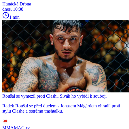
Hanácká Drbna
dnes, 10:38
1 min
Roušal se vymezil proti Clashi. Sivák ho vybídl k souboji
Radek Roušal se před duelem s Jonasem Mågårdem ohradil proti
stylu Clashe a ostrému trashtalku.
MMAMAG.cz