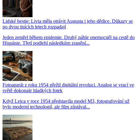
Lidské bestie: Livia měla otrávit Augusta i jeho dědice. Důkazy se
po dvou tisících letech rozpadají
Jeden zemřel během epidemie. Druhý náhle onemocněl na cestě do
Hispánie. Třetí podlehl následkům zranění...
Fotoaparát z roku 1954 přežil digitální revoluci. Analog se vrací ve
světě dokonale hladkých fotek
Když Leica v roce 1954 představila model M3, fotografování už
bylo moderní technologií, ale film zůstával...