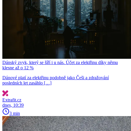
Dánský zvyk, který se šíří i u nás. Účet za elektřinu díky němu
klesne až o 12 %
Dánové platí za elektřinu podobně jako Češi a zdražování
posledních let zasáhlo […]
Extrafit.cz
dnes, 10:39
3 min