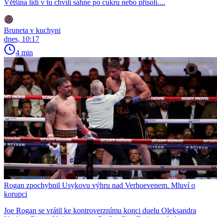
Většina lidí v tu chvíli sáhne po cukru nebo přisolí....
Bruneta v kuchyni
dnes, 10:17
4 min
Rogan zpochybnil Usykovu výhru nad Verhoevenem. Mluví o
korupci
Joe Rogan se vrátil ke kontroverznímu konci duelu Oleksandra