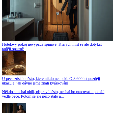
Hotelový pokoj nevypadá špinavě. Kterých míst se ale dotýkat
raději opatrně
U pece zůstalo těsto, které nikdo neupekl. O 8.600 let později
ukazuje, jak dávno jsme znali kváskování
Někdo smíchal obilí, připravil těsto, nechal ho pracovat a položil
vedle pece. Potom se ale něco stalo a...