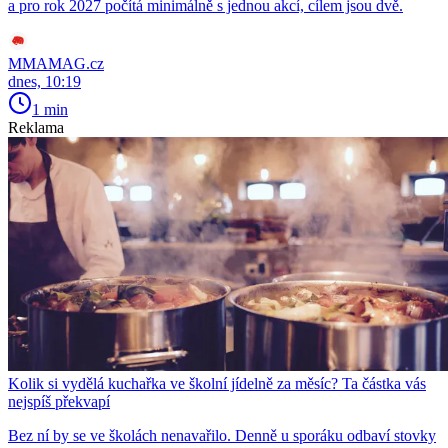
a pro rok 2027 počítá minimálně s jednou akcí, cílem jsou dvě.
MMAMAG.cz
dnes, 10:19
1 min
Reklama
Kolik si vydělá kuchařka ve školní jídelně za měsíc? Ta částka vás
nejspíš překvapí
Bez ní by se ve školách nenavařilo. Denně u sporáku odbaví stovky