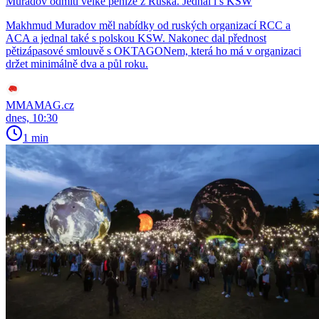
Muradov odmítl velké peníze z Ruska. Jednal i s KSW
Makhmud Muradov měl nabídky od ruských organizací RCC a
ACA a jednal také s polskou KSW. Nakonec dal přednost
pětizápasové smlouvě s OKTAGONem, která ho má v organizaci
držet minimálně dva a půl roku.
MMAMAG.cz
dnes, 10:30
1 min