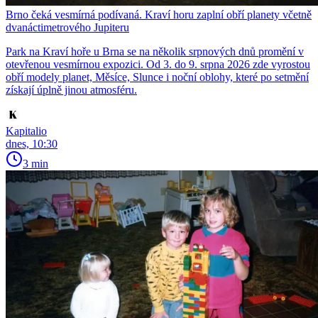
Brno čeká vesmírná podívaná. Kraví horu zaplní obří planety včetně
dvanáctimetrového Jupiteru
Park na Kraví hoře u Brna se na několik srpnových dnů promění v
otevřenou vesmírnou expozici. Od 3. do 9. srpna 2026 zde vyrostou
obří modely planet, Měsíce, Slunce i noční oblohy, které po setmění
získají úplně jinou atmosféru.
Kapitalio
dnes, 10:30
3 min