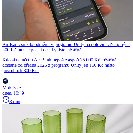
Air Bank snížilo odměnu v programu Unity na polovinu. Na plných
300 Kč musíte poslat desítky tisíc měsíčně
Kdo si na účet u Air Bank nepošle aspoň 25 000 Kč měsíčně,
dostane od března 2026 z programu Unity jen 150 Kč místo
původních 300 Kč.
Mobify.cz
dnes, 10:49
3 min