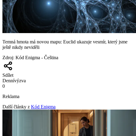
Temná hmota má novou mapu: Euclid ukazuje vesmír, který jsme
ještě nikdy neviděli
Zdroj
:
Kód Enigma - Čeština
Sdílet
Denní
výzva
0
Reklama
Další články z
Kód Enigma