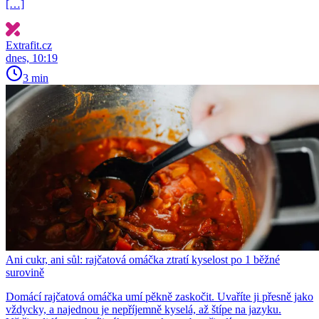
[…]
Extrafit.cz
dnes, 10:19
3 min
Ani cukr, ani sůl: rajčatová omáčka ztratí kyselost po 1 běžné
surovině
Domácí rajčatová omáčka umí pěkně zaskočit. Uvaříte ji přesně jako
vždycky, a najednou je nepříjemně kyselá, až štípe na jazyku.