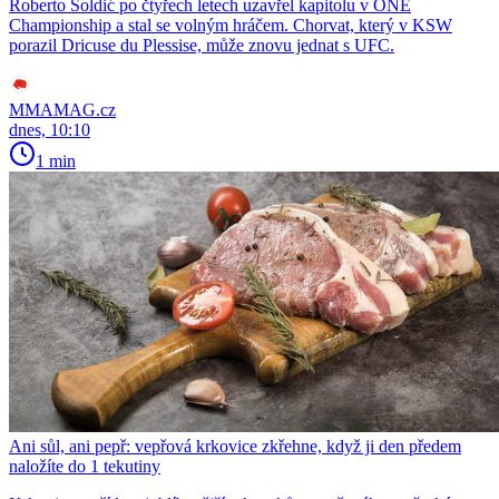
Roberto Soldić po čtyřech letech uzavřel kapitolu v ONE
Championship a stal se volným hráčem. Chorvat, který v KSW
porazil Dricuse du Plessise, může znovu jednat s UFC.
MMAMAG.cz
dnes, 10:10
1 min
Ani sůl, ani pepř: vepřová krkovice zkřehne, když ji den předem
naložíte do 1 tekutiny