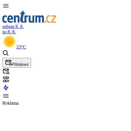
sobota 8. 8.
so 8. 8.
23°C
Přihlášení
Reklama