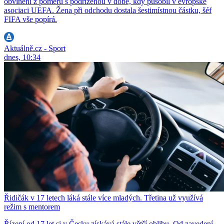
obvinění z poměru s podřízenou v době, kdy působil v evropské
asociaci UEFA. Žena při odchodu dostala šestimístnou částku, šéf
FIFA vše popírá.
Aktuálně.cz - Sport
dnes, 10:34
Řidičák v 17 letech láká stále více mladých. Třetina už využívá
režim s mentorem
Řízení od 17 let si v Česku získává stále větší oblibu. Od zavedení