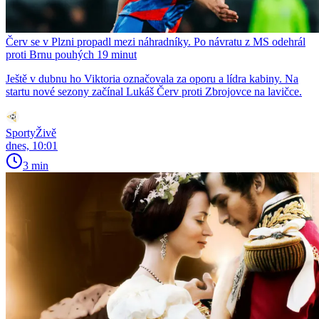
Červ se v Plzni propadl mezi náhradníky. Po návratu z MS odehrál
proti Brnu pouhých 19 minut
Ještě v dubnu ho Viktoria označovala za oporu a lídra kabiny. Na
startu nové sezony začínal Lukáš Červ proti Zbrojovce na lavičce.
SportyŽivě
dnes, 10:01
3 min