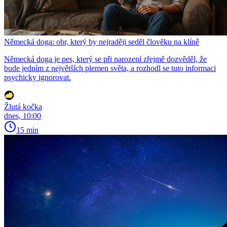
Německá doga: obr, který by nejraději seděl člověku na klíně
Německá doga je pes, který se při narození zřejmě dozvěděl, že
bude jedním z největších plemen světa, a rozhodl se tuto informaci
psychicky ignorovat.
Žlutá kočka
dnes, 10:00
15 min