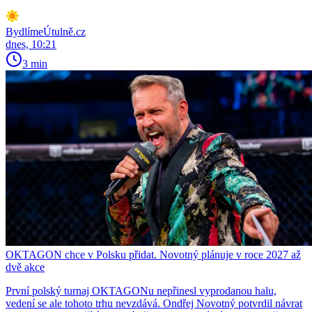
BydlímeÚtulně.cz
dnes, 10:21
3 min
OKTAGON chce v Polsku přidat. Novotný plánuje v roce 2027 až
dvě akce
První polský turnaj OKTAGONu nepřinesl vyprodanou halu,
vedení se ale tohoto trhu nevzdává. Ondřej Novotný potvrdil návrat