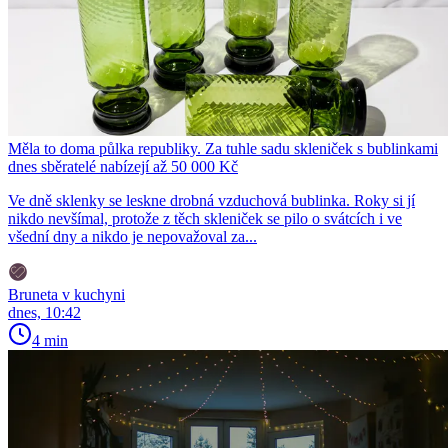
Měla to doma půlka republiky. Za tuhle sadu skleniček s bublinkami
dnes sběratelé nabízejí až 50 000 Kč
Ve dně sklenky se leskne drobná vzduchová bublinka. Roky si jí
nikdo nevšímal, protože z těch skleniček se pilo o svátcích i ve
všední dny a nikdo je nepovažoval za...
Bruneta v kuchyni
dnes, 10:42
4 min