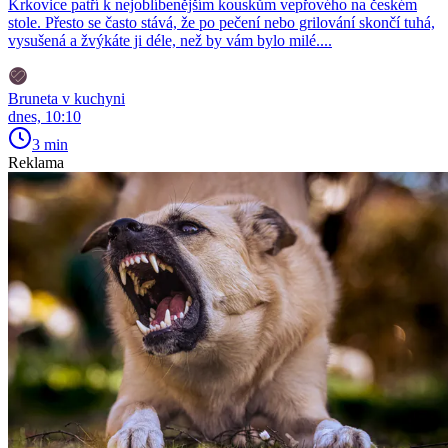
Krkovice patří k nejoblíbenějším kouskům vepřového na českém
stole. Přesto se často stává, že po pečení nebo grilování skončí tuhá,
vysušená a žvýkáte ji déle, než by vám bylo milé....
Bruneta v kuchyni
dnes, 10:10
3 min
Reklama