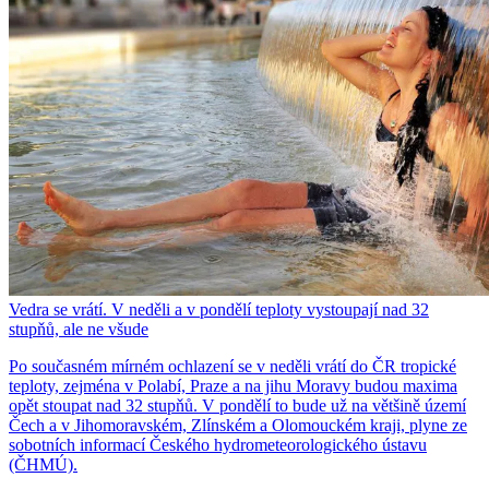
Vedra se vrátí. V neděli a v pondělí teploty vystoupají nad 32
stupňů, ale ne všude
Po současném mírném ochlazení se v neděli vrátí do ČR tropické
teploty, zejména v Polabí, Praze a na jihu Moravy budou maxima
opět stoupat nad 32 stupňů. V pondělí to bude už na většině území
Čech a v Jihomoravském, Zlínském a Olomouckém kraji, plyne ze
sobotních informací Českého hydrometeorologického ústavu
(ČHMÚ).