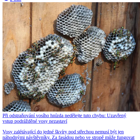
Při odstraňování vosího hnízda nedělejte tuto chybu: Uzavřený
vstup podrážděné vosy nezastaví
Vosy zalétávající do jedné škvíry pod střechou nemusí být jen
náhodnými návštěvníky. Za fasádou nebo ve stropě může fungovat