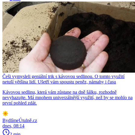
Češi vymysleli geniální trik s kávovou sedlinou. O tomto využití
netuší většina lidí. Ušetří vám spoustu peněz, námahy i času
Kávovou sedlinu, která vám zůstane na dně šálku, rozhodně
nevyhazujte. Má mnohem univerzálnější využití, než by se mohlo na
první pohled zdát.
BydlímeÚtulně.cz
dnes, 08:14
2 min