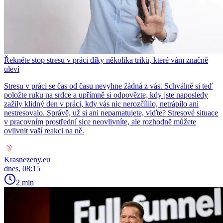
Řekněte stop stresu v práci díky několika triků, které vám značně
uleví
Stresu v práci se čas od času nevyhne žádná z vás. Schválně si teď
položte ruku na srdce a upřímně si odpovězte, kdy jste naposledy
zažily klidný den v práci, kdy vás nic nerozčílilo, netrápilo ani
nestresovalo. Správě, už si ani nepamatujete, viďte? Stresové situace
v pracovním prostřední sice neovlivníte, ale rozhodně můžete
ovlivnit vaší reakci na ně.
Krasnezeny.eu
dnes, 08:15
2 min