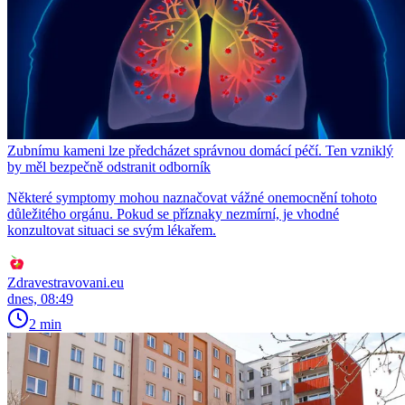
Zubnímu kameni lze předcházet správnou domácí péčí. Ten vzniklý
by měl bezpečně odstranit odborník
Některé symptomy mohou naznačovat vážné onemocnění tohoto
důležitého orgánu. Pokud se příznaky nezmírní, je vhodné
konzultovat situaci se svým lékařem.
Zdravestravovani.eu
dnes, 08:49
2 min