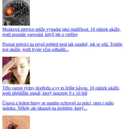
Mozková mrtvice může vypadat jako maličkost. 10 otázek ukáže,
jestli poznáte varování, když jde o vteřiny
Poznat mrtvici na první pohled není tak snadné, jak se zdá. Tenhle
test ukáže, jestli byste včas odhalili...
Tělo varuje týdny dopředu a vy to řešíte kávou. 10 otázek ukáže,
jestli přehlížíte signál, který ignoruje 9 z 10 lidí
Únava a bolest hlavy se snadno schovají za práci, stres i málo
spánku. Někdy ale ukazují na problém, který...