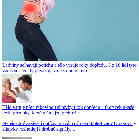
Ledviny selhávají potichu a tělo varuje roky dopředu. 8 z 10 lidí tyto
varovné signály považuje za běžnou únavu
Tělo varuje před rakovinou slinivky i rok dopředu. 10 otázek ukáže,
jestli příznaky, které máte, jen přehlížíte
Nenápadné zažívací potíže, tmavá moč nebo bolest zad? U rakoviny
slinivky rozhodují i drobné signály....