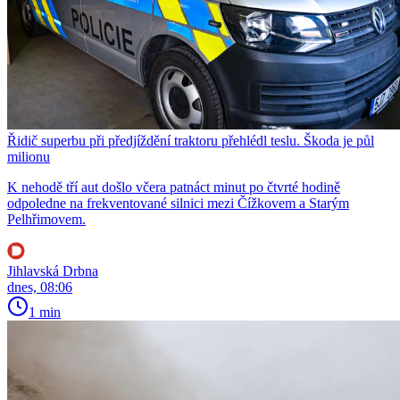
Řidič superbu při předjíždění traktoru přehlédl teslu. Škoda je půl
milionu
K nehodě tří aut došlo včera patnáct minut po čtvrté hodině
odpoledne na frekventované silnici mezi Čížkovem a Starým
Pelhřimovem.
Jihlavská Drbna
dnes, 08:06
1 min