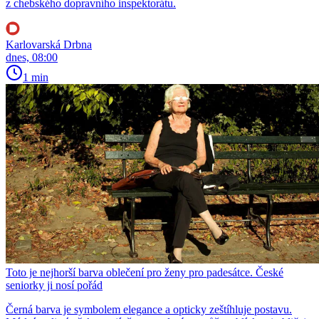
z chebského dopravního inspektorátu.
Karlovarská Drbna
dnes, 08:00
1 min
Toto je nejhorší barva oblečení pro ženy pro padesátce. České
seniorky ji nosí pořád
Černá barva je symbolem elegance a opticky zeštíhluje postavu.