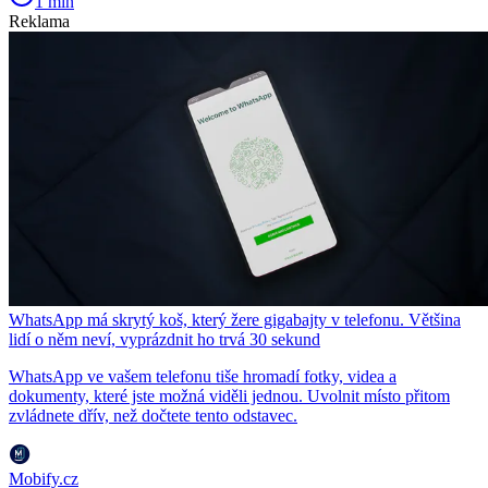
1 min
Reklama
WhatsApp má skrytý koš, který žere gigabajty v telefonu. Většina
lidí o něm neví, vyprázdnit ho trvá 30 sekund
WhatsApp ve vašem telefonu tiše hromadí fotky, videa a
dokumenty, které jste možná viděli jednou. Uvolnit místo přitom
zvládnete dřív, než dočtete tento odstavec.
Mobify.cz