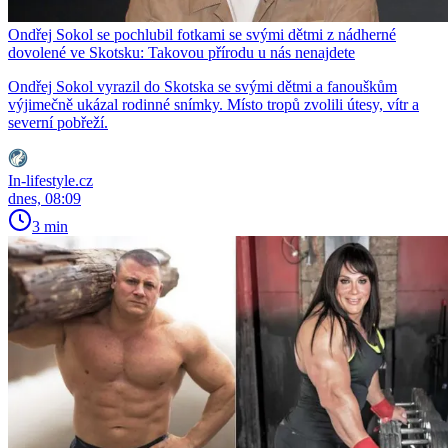
Ondřej Sokol se pochlubil fotkami se svými dětmi z nádherné
dovolené ve Skotsku: Takovou přírodu u nás nenajdete
Ondřej Sokol vyrazil do Skotska se svými dětmi a fanouškům
výjimečně ukázal rodinné snímky. Místo tropů zvolili útesy, vítr a
severní pobřeží.
In-lifestyle.cz
dnes, 08:09
3 min