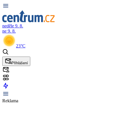
neděle 9. 8.
ne 9. 8.
23°C
Přihlášení
Reklama