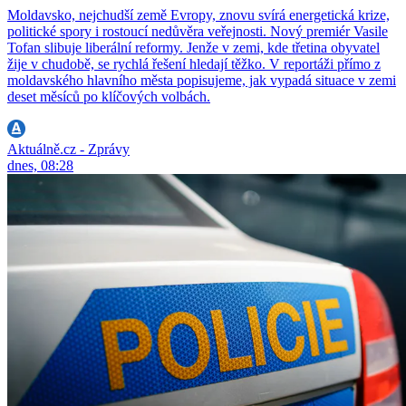
Moldavsko, nejchudší země Evropy, znovu svírá energetická krize,
politické spory i rostoucí nedůvěra veřejnosti. Nový premiér Vasile
Tofan slibuje liberální reformy. Jenže v zemi, kde třetina obyvatel
žije v chudobě, se rychlá řešení hledají těžko. V reportáži přímo z
moldavského hlavního města popisujeme, jak vypadá situace v zemi
deset měsíců po klíčových volbách.
Aktuálně.cz - Zprávy
dnes, 08:28