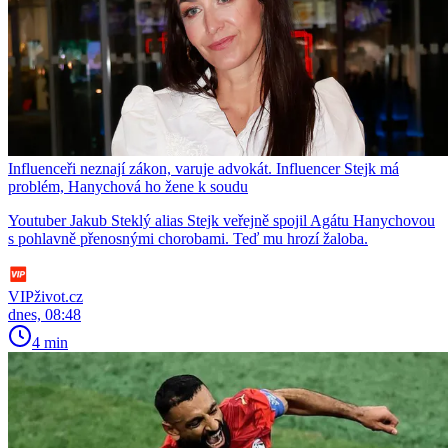
Influenceři neznají zákon, varuje advokát. Influencer Stejk má
problém, Hanychová ho žene k soudu
Youtuber Jakub Steklý alias Stejk veřejně spojil Agátu Hanychovou
s pohlavně přenosnými chorobami. Teď mu hrozí žaloba.
VIPživot.cz
dnes, 08:48
4 min