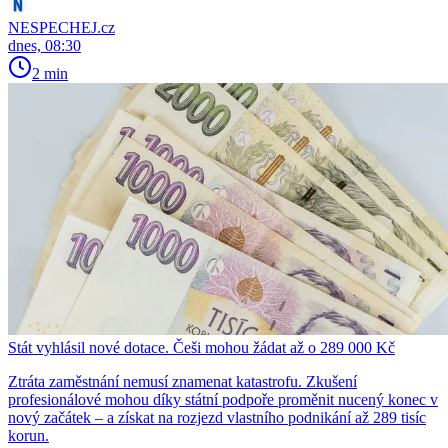
NESPECHEJ.cz
dnes, 08:30
2 min
Stát vyhlásil nové dotace. Češi mohou žádat až o 289 000 Kč
Ztráta zaměstnání nemusí znamenat katastrofu. Zkušení
profesionálové mohou díky státní podpoře proměnit nucený konec v
nový začátek – a získat na rozjezd vlastního podnikání až 289 tisíc
korun.