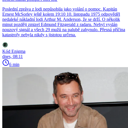
Poslední zpráva z lodi nepůsobila jako volání o pomoc. Kapitán
Ernest McSorley ještě kolem 19:10 10. listopadu 1975 odpověděl
nedaleké nákladní lodi Arthur M. Anderson, že se drží. O několik
minut později zmizel Edmund Fitzgerald z radaru. Nebyl vyslán
nouzový signál a všech 29 mužů na palubě zahynulo. Přesná příčina
katastrofy nebyla nikdy s jistotou určena.
Kód Enigma
dnes, 08:11
6 min