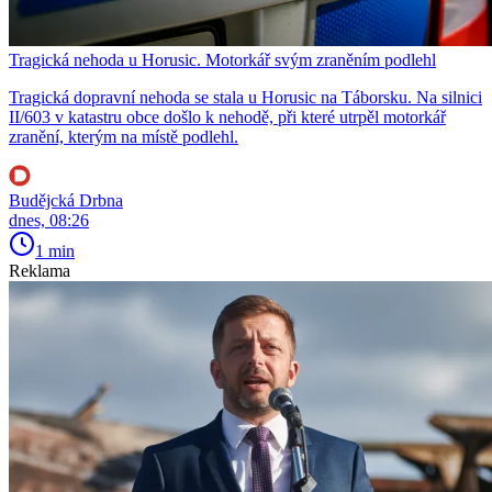
Tragická nehoda u Horusic. Motorkář svým zraněním podlehl
Tragická dopravní nehoda se stala u Horusic na Táborsku. Na silnici
II/603 v katastru obce došlo k nehodě, při které utrpěl motorkář
zranění, kterým na místě podlehl.
Budějcká Drbna
dnes, 08:26
1 min
Reklama