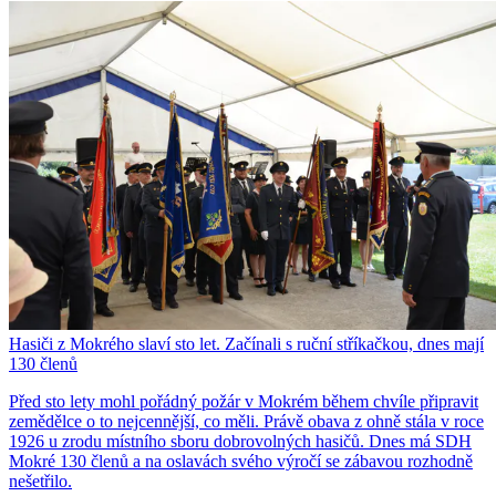
Hasiči z Mokrého slaví sto let. Začínali s ruční stříkačkou, dnes mají
130 členů
Před sto lety mohl pořádný požár v Mokrém během chvíle připravit
zemědělce o to nejcennější, co měli. Právě obava z ohně stála v roce
1926 u zrodu místního sboru dobrovolných hasičů. Dnes má SDH
Mokré 130 členů a na oslavách svého výročí se zábavou rozhodně
nešetřilo.