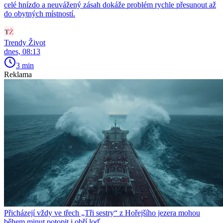
celé hnízdo a neuvážený zásah dokáže problém rychle přesunout až
do obytných místností.
Trendy Život
dnes, 08:13
3 min
Reklama
Přicházejí vždy ve třech „Tři sestry“ z Hořejšího jezera mohou
během minut potopit i obří loď