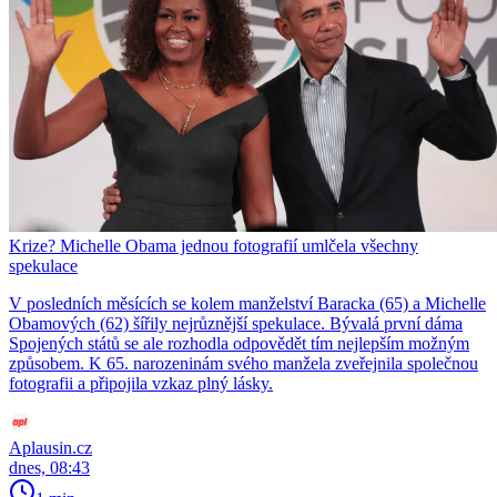
Krize? Michelle Obama jednou fotografií umlčela všechny
spekulace
V posledních měsících se kolem manželství Baracka (65) a Michelle
Obamových (62) šířily nejrůznější spekulace. Bývalá první dáma
Spojených států se ale rozhodla odpovědět tím nejlepším možným
způsobem. K 65. narozeninám svého manžela zveřejnila společnou
fotografii a připojila vzkaz plný lásky.
Aplausin.cz
dnes, 08:43