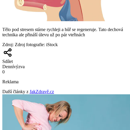
Tělo pod stresem stárne rychleji a hůř se regeneruje. Tato dechová
technika ale přináší úlevu už po pár vteřinách
Zdroj
:
Zdroj fotografie: iStock
Sdílet
Denní
výzva
0
Reklama
Další články z
JakZdravě.cz