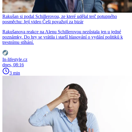
Rakušan si podal Schillerovou, ze které udělal terč potupného
posměchu: Její video Češi považují za bizár
Rakušanova reakce na Alenu Schillerovou nezůstala jen u jedné
poznámky. Do hry se vrátila i starší hlasování o vydání politiků k
trestnímu stíhání.
In-lifestyle.cz
dnes, 08:16
3 min