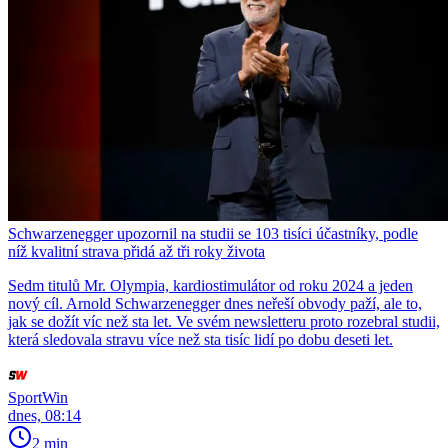
Schwarzenegger upozornil na studii se 103 tisíci účastníky, podle
níž kvalitní strava přidá až tři roky života
Sedm titulů Mr. Olympia, kardiostimulátor od roku 2024 a jeden
nový cíl. Arnold Schwarzenegger dnes neřeší obvody paží, ale to,
jak se dožít víc než sta let. Ve svém newsletteru proto rozebral studii,
která sledovala stravu více než sta tisíc lidí po dobu deseti let.
SportWin
dnes, 08:14
2 min