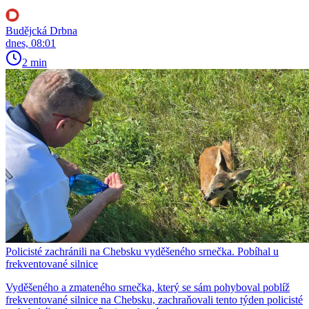
Budějcká Drbna
dnes, 08:01
2 min
Policisté zachránili na Chebsku vyděšeného srnečka. Pobíhal u
frekventované silnice
Vyděšeného a zmateného srnečka, který se sám pohyboval poblíž
frekventované silnice na Chebsku, zachraňovali tento týden policisté