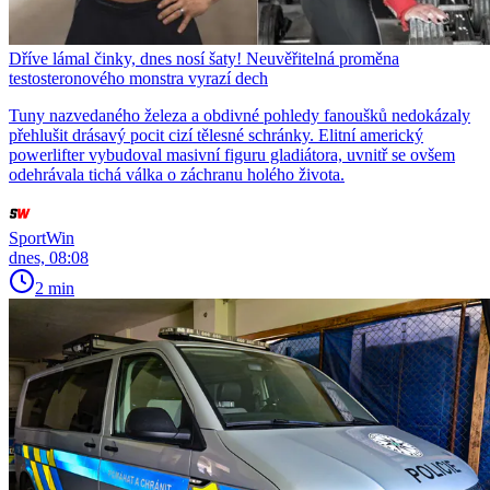
Dříve lámal činky, dnes nosí šaty! Neuvěřitelná proměna
testosteronového monstra vyrazí dech
Tuny nazvedaného železa a obdivné pohledy fanoušků nedokázaly
přehlušit drásavý pocit cizí tělesné schránky. Elitní americký
powerlifter vybudoval masivní figuru gladiátora, uvnitř se ovšem
odehrávala tichá válka o záchranu holého života.
SportWin
dnes, 08:08
2 min