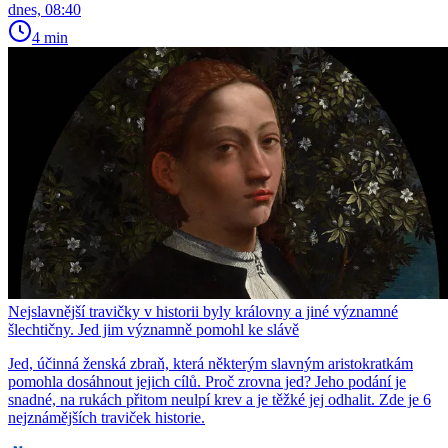
dnes, 08:40
4 min
Nejslavnější travičky v historii byly královny a jiné významné
šlechtičny. Jed jim významně pomohl ke slávě
Jed, účinná ženská zbraň, která některým slavným aristokratkám
pomohla dosáhnout jejich cílů. Proč zrovna jed? Jeho podání je
snadné, na rukách přitom neulpí krev a je těžké jej odhalit. Zde je 6
nejznámějších traviček historie.