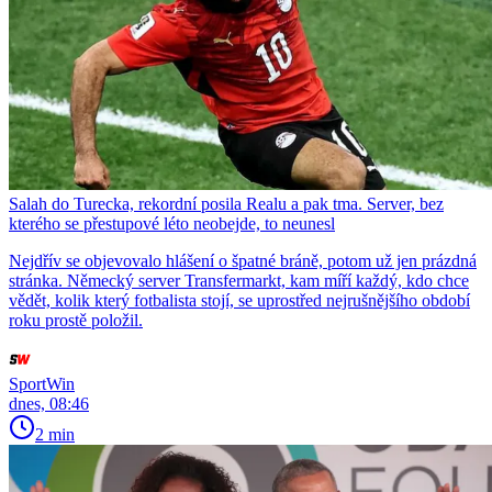
Salah do Turecka, rekordní posila Realu a pak tma. Server, bez
kterého se přestupové léto neobejde, to neunesl
Nejdřív se objevovalo hlášení o špatné bráně, potom už jen prázdná
stránka. Německý server Transfermarkt, kam míří každý, kdo chce
vědět, kolik který fotbalista stojí, se uprostřed nejrušnějšího období
roku prostě položil.
SportWin
dnes, 08:46
2 min