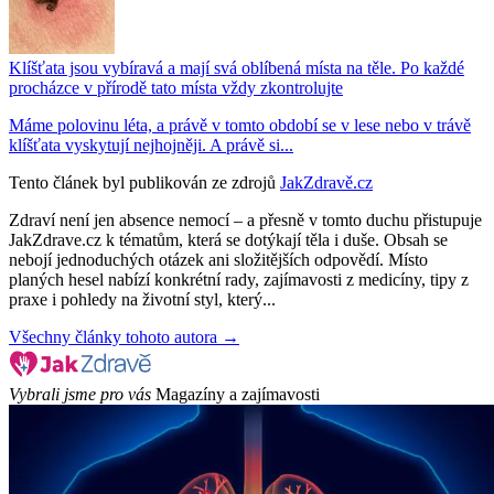
Klíšťata jsou vybíravá a mají svá oblíbená místa na těle. Po každé
procházce v přírodě tato místa vždy zkontrolujte
Máme polovinu léta, a právě v tomto období se v lese nebo v trávě
klíšťata vyskytují nejhojněji. A právě si...
Tento článek byl publikován ze zdrojů
JakZdravě.cz
Zdraví není jen absence nemocí – a přesně v tomto duchu přistupuje
JakZdrave.cz k tématům, která se dotýkají těla i duše. Obsah se
nebojí jednoduchých otázek ani složitějších odpovědí. Místo
planých hesel nabízí konkrétní rady, zajímavosti z medicíny, tipy z
praxe i pohledy na životní styl, který...
Všechny články tohoto autora →
Vybrali jsme pro vás
Magazíny a zajímavosti