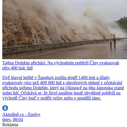
Tajfun Dolphin přichází. Na východním pobřeží Číny evakuovali
přes 400 tisíc lidí
Dvě hlavní letiště v Šanghaji zrušila téměř 1400 letů a úřady
evakuovaly více než 400 000 lidí z ohrožených oblastí v očekávání
příchodu tajfunu Dolphin, který na Okinawě na jihu Japonska zranil
sedm lidí. Očekává se, že živel zasáhne hustě obydlené pobřeží na
východě Číny buď v neděli večer, nebo v pondělí ráno.
Aktuálně.cz - Zprávy
dnes, 08:04
Reklama