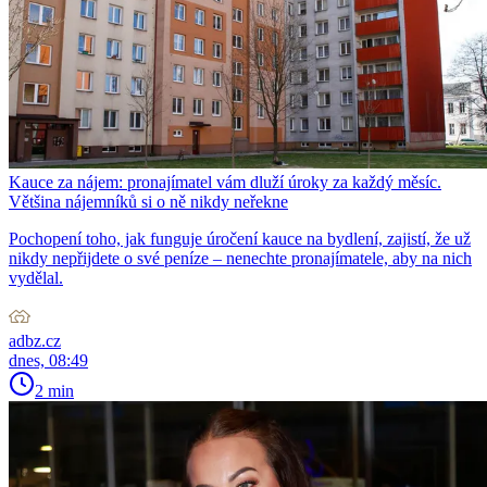
Kauce za nájem: pronajímatel vám dluží úroky za každý měsíc.
Většina nájemníků si o ně nikdy neřekne
Pochopení toho, jak funguje úročení kauce na bydlení, zajistí, že už
nikdy nepřijdete o své peníze – nenechte pronajímatele, aby na nich
vydělal.
adbz.cz
dnes, 08:49
2 min