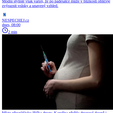
Módní stylisté však varují, že po padesátce může v blízkosti obličeje
zvýraznit vrásky a unavený vzhled.
NESPECHEJ.cz
dnes, 08:00
2 min
Místo přesnídávky lžička drogy. Karolína přežila drogové doupě i