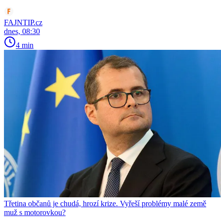
FAJNTIP.cz
dnes, 08:30
4 min
Třetina občanů je chudá, hrozí krize. Vyřeší problémy malé země
muž s motorovkou?