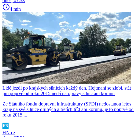
dnes, 07:38
4 min
Lidé jezdí po krajských silnicích každý den. Hejtmani se zlobí, stát
jim poprvé od roku 2015 nedá na opravy silnic ani korunu
Ze Státního fondu dopravní infrastruktury (SFDI) nedostanou letos
kraje na své silnice druhých a třetích tříd ani korunu, je to poprvé od
roku 2015,...
HN.cz