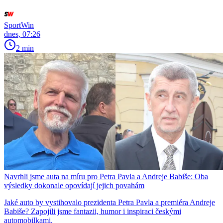
SportWin
dnes, 07:26
2 min
Navrhli jsme auta na míru pro Petra Pavla a Andreje Babiše: Oba
výsledky dokonale opovídají jejich povahám
Jaké auto by vystihovalo prezidenta Petra Pavla a premiéra Andreje
Babiše? Zapojili jsme fantazii, humor i inspiraci českými
automobilkami.