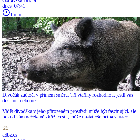
Ostravská Drbna
dnes, 07:41
1 min
Divočák zaútočí v přímém směru. Tři vteřiny rozhodnou, jestli vás
dostane, nebo ne
Vidět divočáka v jeho přirozeném prostředí může být fascinující, ale
pokud vám nečekaně zkříží cestu, může nastat ošemetná situace.
adbz.cz