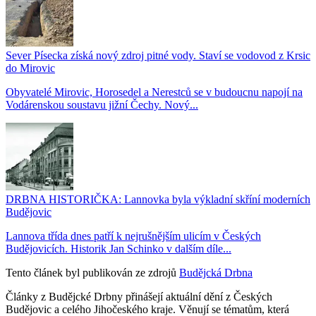
Sever Písecka získá nový zdroj pitné vody. Staví se vodovod z Krsic
do Mirovic
Obyvatelé Mirovic, Horosedel a Nerestců se v budoucnu napojí na
Vodárenskou soustavu jižní Čechy. Nový...
DRBNA HISTORIČKA: Lannovka byla výkladní skříní moderních
Budějovic
Lannova třída dnes patří k nejrušnějším ulicím v Českých
Budějovicích. Historik Jan Schinko v dalším díle...
Tento článek byl publikován ze zdrojů
Budějcká Drbna
Články z Budějcké Drbny přinášejí aktuální dění z Českých
Budějovic a celého Jihočeského kraje. Věnují se tématům, která