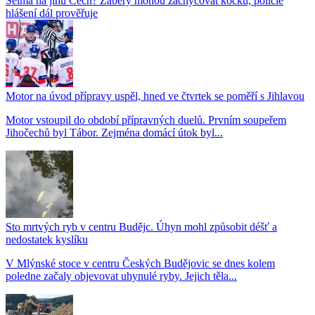
Šelma na jihu Čech? Záběry mohou zachycovat kočku, policie
hlášení dál prověřuje
Motor na úvod přípravy uspěl, hned ve čtvrtek se poměří s Jihlavou
Motor vstoupil do období přípravných duelů. Prvním soupeřem
Jihočechů byl Tábor. Zejména domácí útok byl...
Sto mrtvých ryb v centru Budějc. Úhyn mohl způsobit déšť a
nedostatek kyslíku
V Mlýnské stoce v centru Českých Budějovic se dnes kolem
poledne začaly objevovat uhynulé ryby. Jejich těla...