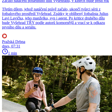
Začalo natáčení posledního dílu Vyšehradu, v kinech bude příští rok
Třetím dílem, jehož natáčení právě začalo, ukončí tvůrci sérii z
fotbalového prostředí Vyšehrad. Zpátky je oblíbený fotbalista Julius
Lavi Lavička, jeho manželka, syn i agent. Po kritice druhého dílu
bude Vyšehrad TŘY podle autorů komornější a vrací se k odkazu
prvního dílu a seriálu.
Pražská Drbna
dnes, 07:31
1 min