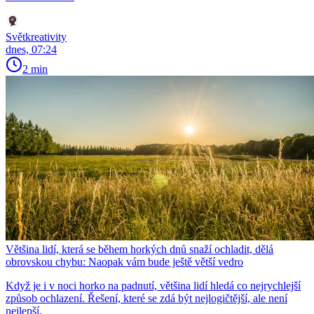
Světkreativity
dnes, 07:24
2 min
Většina lidí, která se během horkých dnů snaží ochladit, dělá
obrovskou chybu: Naopak vám bude ještě větší vedro
Když je i v noci horko na padnutí, většina lidí hledá co nejrychlejší
způsob ochlazení. Řešení, které se zdá být nejlogičtější, ale není
nejlepší.