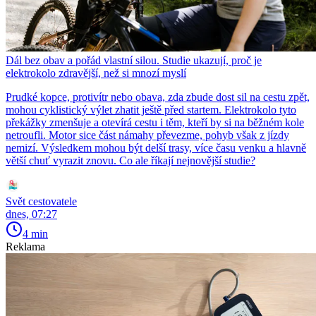
Dál bez obav a pořád vlastní silou. Studie ukazují, proč je
elektrokolo zdravější, než si mnozí myslí
Prudké kopce, protivítr nebo obava, zda zbude dost sil na cestu zpět,
mohou cyklistický výlet zhatit ještě před startem. Elektrokolo tyto
překážky zmenšuje a otevírá cestu i těm, kteří by si na běžném kole
netroufli. Motor sice část námahy převezme, pohyb však z jízdy
nemizí. Výsledkem mohou být delší trasy, více času venku a hlavně
větší chuť vyrazit znovu. Co ale říkají nejnovější studie?
Svět cestovatele
dnes, 07:27
4 min
Reklama