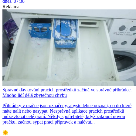
dnes, 07:38
Reklama
Správné dávkování pracích prostředků začíná ve správné přihrádce.
Mnoho lidí dělá zbytečnou chybu
Přihrádky v pračce jsou označeny, abyste lehce poznali, co do které
máte nalít nebo nasypat. Nesprávná aplikace pracích prostředků
může zkazit celé praní. Někdy spotřebitelé, když zakoupí novou
pračku, začnou sypat prací přípravek a nalévat...