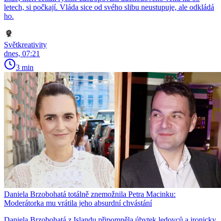
letech, si počkají. Vláda sice od svého slibu neustupuje, ale odkládá
ho.
Světkreativity
dnes, 07:21
3 min
Daniela Brzobohatá totálně znemožnila Petra Macinku:
Moderátorka mu vrátila jeho absurdní chvástání
Daniela Brzobohatá z Islandu připomněla úbytek ledovců a ironicky