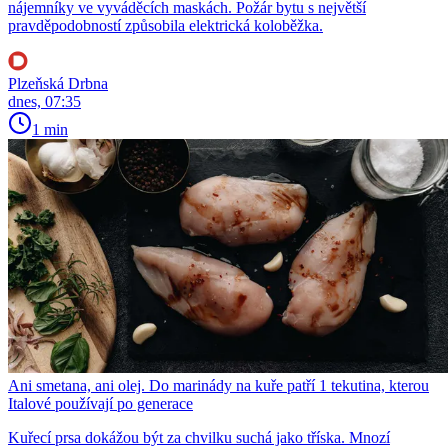
nájemníky ve vyváděcích maskách. Požár bytu s největší
pravděpodobností způsobila elektrická koloběžka.
Plzeňská Drbna
dnes, 07:35
1 min
Ani smetana, ani olej. Do marinády na kuře patří 1 tekutina, kterou
Italové používají po generace
Kuřecí prsa dokážou být za chvilku suchá jako tříska. Mnozí