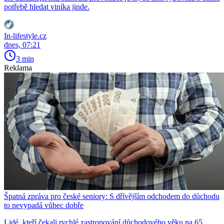
potřebě hledat viníka jinde.
In-lifestyle.cz
dnes, 07:21
3 min
Reklama
Špatná zpráva pro české seniory: S dřívějším odchodem do důchodu
to nevypadá vůbec dobře
Lidé, kteří čekali rychlé zastropování důchodového věku na 65