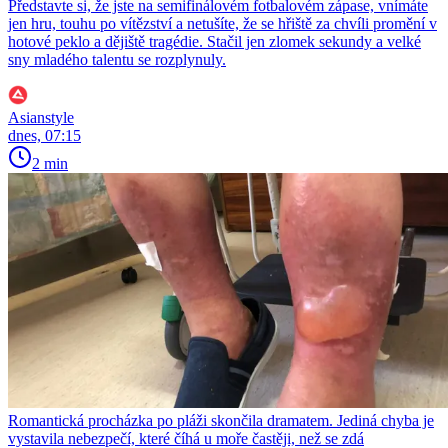
Představte si, že jste na semifinálovém fotbalovém zápase, vnímáte
jen hru, touhu po vítězství a netušíte, že se hřiště za chvíli promění v
hotové peklo a dějiště tragédie. Stačil jen zlomek sekundy a velké
sny mladého talentu se rozplynuly.
Asianstyle
dnes, 07:15
2 min
Romantická procházka po pláži skončila dramatem. Jediná chyba je
vystavila nebezpečí, které číhá u moře častěji, než se zdá