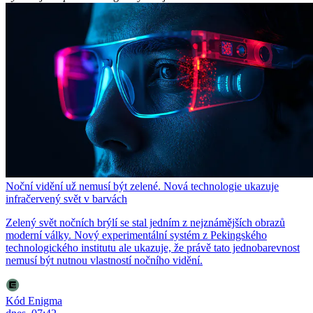
Noční vidění už nemusí být zelené. Nová technologie ukazuje
infračervený svět v barvách
Zelený svět nočních brýlí se stal jedním z nejznámějších obrazů
moderní války. Nový experimentální systém z Pekingského
technologického institutu ale ukazuje, že právě tato jednobarevnost
nemusí být nutnou vlastností nočního vidění.
Kód Enigma