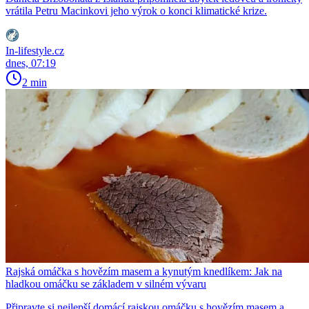
vrátila Petru Macinkovi jeho výrok o konci klimatické krize.
In-lifestyle.cz
dnes, 07:19
2 min
Rajská omáčka s hovězím masem a kynutým knedlíkem: Jak na
hladkou omáčku se základem v silném vývaru
Připravte si nejlepší domácí rajskou omáčku s hovězím masem a