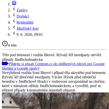
Zprávy
Domácí
Regionální
Jihočeský kraj
9. 6. 2026, 09:01
4 min
Tělo pod betonem i vražda Illeové. Bývalý šéf mordparty otevřel
případy Jindřichohradecka
Přidejte si obsah Centrum.cz do oblíbených zdrojů pro Google
hledání a Google zprávy
Nevyřešená vražda Soni Illeové i případ těla ukrytého pod betonem.
Bývalý šéf jihočeské mordparty Václav Hýsek před středeční
besedou v Jindřichově Hradci v rozhovoru zavzpomínal na zločiny,
které v minulosti otřásly Jindřichohradeckem, a vysvětlil, proč se
některé případy kriminalistům nepodaří objasnit.