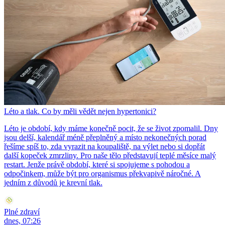
Léto a tlak. Co by měli vědět nejen hypertonici?
Léto je období, kdy máme konečně pocit, že se život zpomalil. Dny
jsou delší, kalendář méně přeplněný a místo nekonečných porad
řešíme spíš to, zda vyrazit na koupaliště, na výlet nebo si dopřát
další kopeček zmrzliny. Pro naše tělo představují teplé měsíce malý
restart. Jenže právě období, které si spojujeme s pohodou a
odpočinkem, může být pro organismus překvapivě náročné. A
jedním z důvodů je krevní tlak.
Plné zdraví
dnes, 07:26