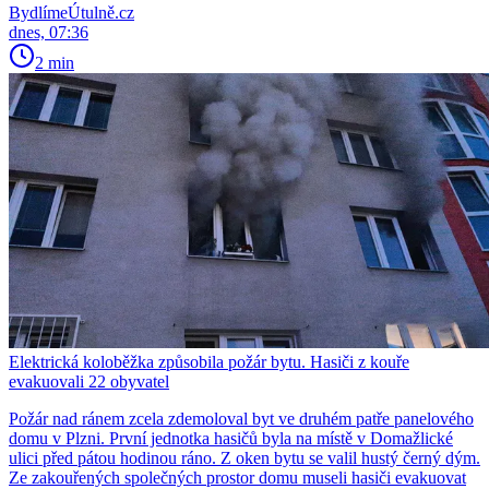
BydlímeÚtulně.cz
dnes, 07:36
2 min
Elektrická koloběžka způsobila požár bytu. Hasiči z kouře
evakuovali 22 obyvatel
Požár nad ránem zcela zdemoloval byt ve druhém patře panelového
domu v Plzni. První jednotka hasičů byla na místě v Domažlické
ulici před pátou hodinou ráno. Z oken bytu se valil hustý černý dým.
Ze zakouřených společných prostor domu museli hasiči evakuovat