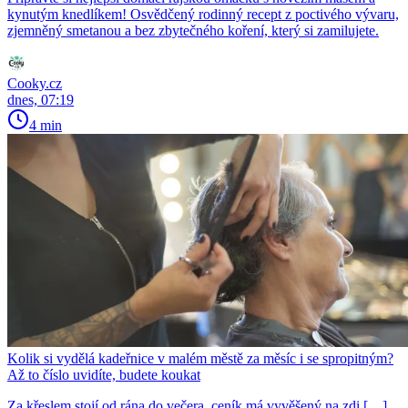
kynutým knedlíkem! Osvědčený rodinný recept z poctivého vývaru,
zjemněný smetanou a bez zbytečného koření, který si zamilujete.
Cooky.cz
dnes, 07:19
4 min
Kolik si vydělá kadeřnice v malém městě za měsíc i se spropitným?
Až to číslo uvidíte, budete koukat
Za křeslem stojí od rána do večera, ceník má vyvěšený na zdi […]