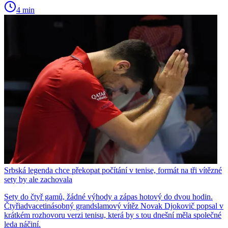
4 min
Srbská legenda chce překopat počítání v tenise, formát na tři vítězné
sety by ale zachovala
Sety do čtyř gamů, žádné výhody a zápas hotový do dvou hodin.
Čtyřiadvacetinásobný grandslamový vítěz Novak Djokovič popsal v
krátkém rozhovoru verzi tenisu, která by s tou dnešní měla společné
leda náčiní.