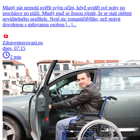
Mladý pár nemohl uvěřit svým očím, když uviděl své nohy po
procházce po pláži. Mladý muž se ženou zjistili, že se stali obětmi
neviditelného nepřítele. Není nic romantičtějšího, než strávit
dovolenou s milovanou osobou [...]...
Zdravestravovani.eu
dnes, 07:15
2 min