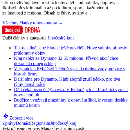
přímo ovlivňují život místních obyvatel – od politiky, dopravy a
školství přes kriminalitu až po kulturu, sport a každodenní
zajímavosti z regionu. Obsah je čtivý, svižný a...
Všechny články tohoto autora →
Další články z kategorie
Jihočeský kraj
Tak detailně jsme Slunce ještě neviděli. Nové snímky přinesly
průlomový objev
Kraj nabízí za Dynamo 32,55 milionu. Převod akcií chce
dokončit co nejrychleji
V rybnících Rybářství Třeboň vyschla třetina vody, nejvíce v
historii firmy
Další rána pro Dynamo. Klub zřejmě zruší béčko, pro dva
týmy nemá hráče
Děti čeká bezpečnější cesta. V Kolodějích nad Lužnicí vyrostl
nový chodník
Budějce využívají prázdniny k opravám škol, investují desítky
milionů korun
Zobrazit více
Zprávy
Domácí
Regionální
Jihočeský kraj
Vybrali jsme pro vás
Magazíny a zajímavosti