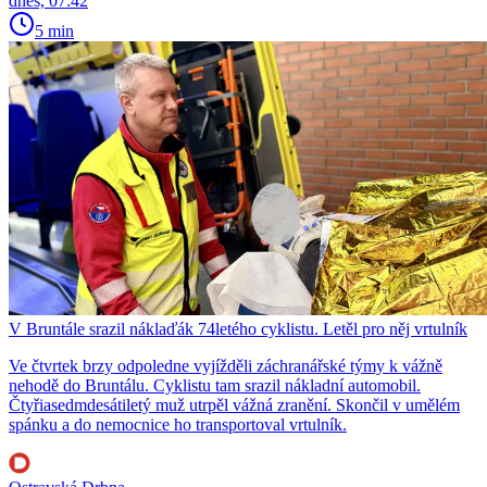
dnes, 07:42
5 min
V Bruntále srazil náklaďák 74letého cyklistu. Letěl pro něj vrtulník
Ve čtvrtek brzy odpoledne vyjížděli záchranářské týmy k vážně
nehodě do Bruntálu. Cyklistu tam srazil nákladní automobil.
Čtyřiasedmdesátiletý muž utrpěl vážná zranění. Skončil v umělém
spánku a do nemocnice ho transportoval vrtulník.