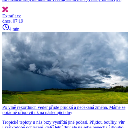
Extrafit.cz
dnes, 07:19
4 min
Po vlně rekordních veder přijde prudká a nečekaná změna. Máme se
pořádně připravit už na následující dny
Tropické teploty u nás brzy vystřídá jiné počasí. Přijdou bouřky, vítr
i krátkodobé ochlazení, další letní dny ale na sebe nenechají dlouho