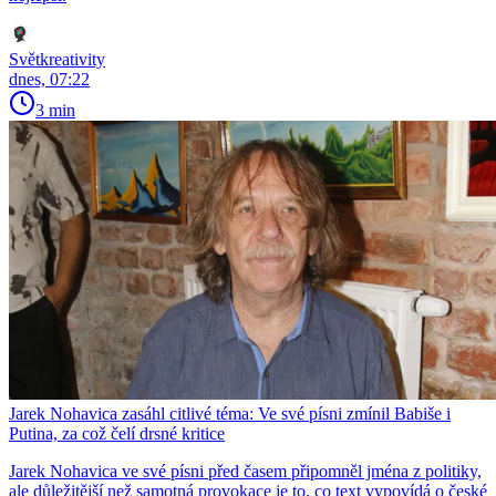
Světkreativity
dnes, 07:22
3 min
Jarek Nohavica zasáhl citlivé téma: Ve své písni zmínil Babiše i
Putina, za což čelí drsné kritice
Jarek Nohavica ve své písni před časem připomněl jména z politiky,
ale důležitější než samotná provokace je to, co text vypovídá o české