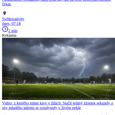
čekat.
Světkreativity
dnes, 07:18
2 min
Reklama
Video, z kterého tuhne krev v žilách: Stačil jediný zlomek sekundy a
sny mladého talentu se rozplynuly v živém pekle