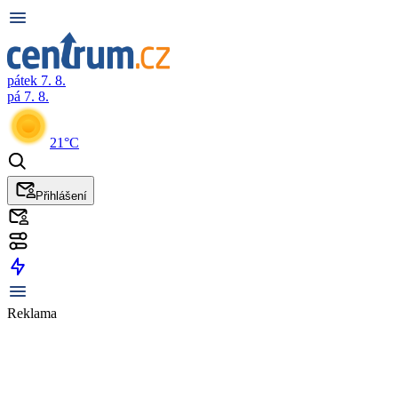
pátek 7. 8.
pá 7. 8.
21°C
Přihlášení
Reklama