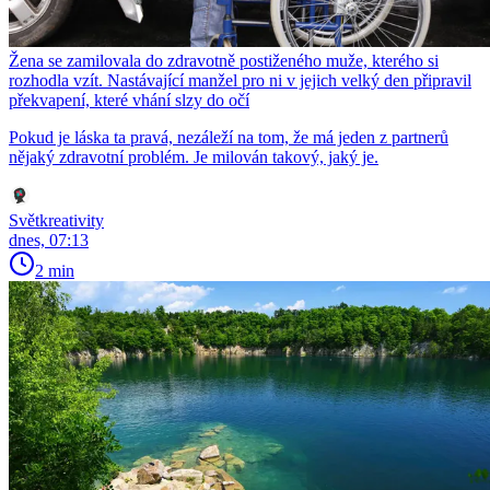
Žena se zamilovala do zdravotně postiženého muže, kterého si
rozhodla vzít. Nastávající manžel pro ni v jejich velký den připravil
překvapení, které vhání slzy do očí
Pokud je láska ta pravá, nezáleží na tom, že má jeden z partnerů
nějaký zdravotní problém. Je milován takový, jaký je.
Světkreativity
dnes, 07:13
2 min