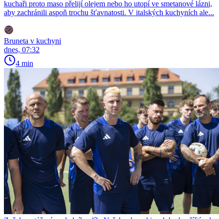
kuchaři proto maso přelijí olejem nebo ho utopí ve smetanové lázni,
aby zachránili aspoň trochu šťavnatosti. V italských kuchyních ale...
Bruneta v kuchyni
dnes, 07:32
4 min