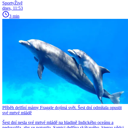
SportyŽivě
dnes, 11:53
3 min
Příběh delfíní mámy Fraggle dojímá svět. Šest dní odmítala opustit
své mrtvé mládě
Šest dní nesla své mrtvé mládě na hladině Indického oceánu a
nedovolila, aby se potopilo. Samici delfína skákavého, kterou vědci