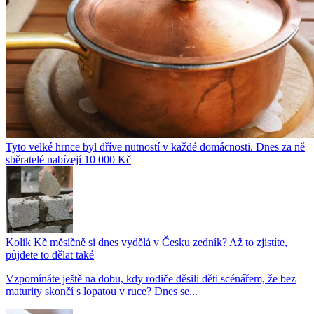
Tyto velké hrnce byl dříve nutností v každé domácnosti. Dnes za ně
sběratelé nabízejí 10 000 Kč
Kolik Kč měsíčně si dnes vydělá v Česku zedník? Až to zjistíte,
půjdete to dělat také
Vzpomínáte ještě na dobu, kdy rodiče děsili děti scénářem, že bez
maturity skončí s lopatou v ruce? Dnes se...