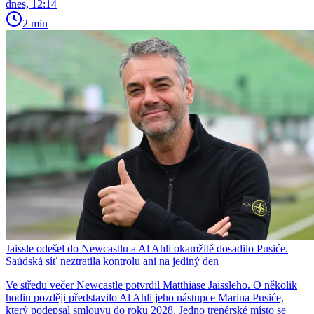
dnes, 12:14
2 min
Jaissle odešel do Newcastlu a Al Ahli okamžitě dosadilo Pusiće.
Saúdská síť neztratila kontrolu ani na jediný den
Ve středu večer Newcastle potvrdil Matthiase Jaissleho. O několik
hodin později představilo Al Ahli jeho nástupce Marina Pusiće,
který podepsal smlouvu do roku 2028. Jedno trenérské místo se