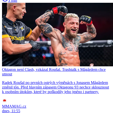
3 min
Oktagon není Clash, vzkázal Roušal. Trashtalk s Mågårdem chce
utnout
Radek Roušal po prvních ostrých výměnách s Jonasem Mågårdem
změnil tón. Před hlavním zápasem Oktagonu 93 nechce sklouznout
k osobním útokům, které by poškodily jeho jméno i partnery.
MMAMAG.cz
dnes, 11:55