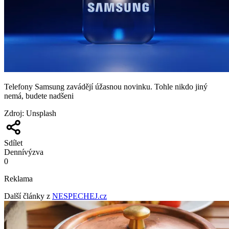
Telefony Samsung zavádějí úžasnou novinku. Tohle nikdo jiný
nemá, budete nadšeni
Zdroj
:
Unsplash
Sdílet
Denní
výzva
0
Reklama
Další články z
NESPECHEJ.cz