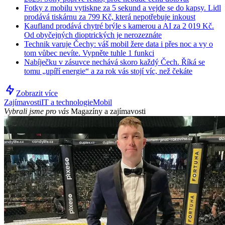
Fotky z mobilu vytiskne za 5 sekund a vejde se do kapsy. Lidl
prodává tiskárnu za 799 Kč, která nepotřebuje inkoust
Kaufland prodává chytré brýle s kamerou a AI za 2 019 Kč.
Od obyčejných dioptrických je nerozeznáte
Technik varuje Čechy: váš mobil žere data i přes noc a vy o
tom vůbec nevíte. Vypněte tuhle 1 funkci
Nabíječku v zásuvce nechává skoro každý Čech. Říká se
tomu „upíří energie“ a za rok vás stojí víc, než čekáte
Zobrazit více
Zajímavosti
IT a technologie
Mobil
Vybrali jsme pro vás
Magazíny a zajímavosti