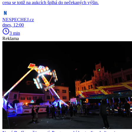
cena se totiž na aukcích šplhá do nečekaných výšin.
NESPECHEJ.cz
dnes, 12:00
3 min
Reklama