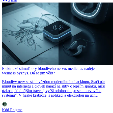
3 min
Elektrické stimulátory bloudivého nervu: medicína, naděje i
wellness byznys. Dá se jim věřit?
Bloudivý nerv se stal hvězdou moderního biohackingu. Stačí pár
minut na internetu a člověk narazí na sliby o lepším spánku, nižší
úzkosti, klidnějším trávení, vyšší odolnosti i „resetu nervového
systému“. V hezké krabičce, s aplikací a elektrodou na uchu.
Kód Enigma