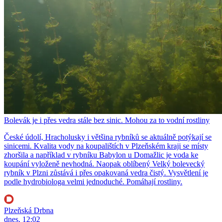
Bolevák je i přes vedra stále bez sinic. Mohou za to vodní rostliny
České údolí, Hracholusky i většina rybníků se aktuálně potýkají se
sinicemi. Kvalita vody na koupalištích v Plzeňském kraji se místy
zhoršila a například v rybníku Babylon u Domažlic je voda ke
koupání vyloženě nevhodná. Naopak oblíbený Velký bolevecký
rybník v Plzni zůstává i přes opakovaná vedra čistý. Vysvětlení je
podle hydrobiologa velmi jednoduché. Pomáhají rostliny.
Plzeňská Drbna
dnes, 12:02