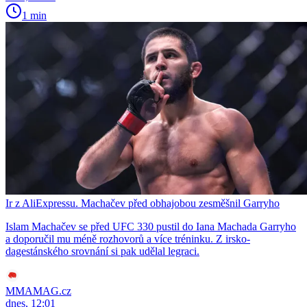
1 min
Ir z AliExpressu. Machačev před obhajobou zesměšnil Garryho
Islam Machačev se před UFC 330 pustil do Iana Machada Garryho
a doporučil mu méně rozhovorů a více tréninku. Z irsko-
dagestánského srovnání si pak udělal legraci.
MMAMAG.cz
dnes, 12:01