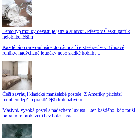
Tento typ mouky devastuje játra a slinivku. Přesto v Česku patří k
nejoblíbenějším
Každé ráno provoní tisíce domácností čerstvé pečivo. Křupavé
rohlíky, nadýchané loupáky nebo sladké koblihy...
Češi zavrhují klasické manželské postele. Z Ameriky přichází
mnohem lepší a praktičtější druh nábytku
Masivní, vysoká postel s nádechem luxusu – sen každého, kdo touží
po ranním probuzení bez bolesti zad....