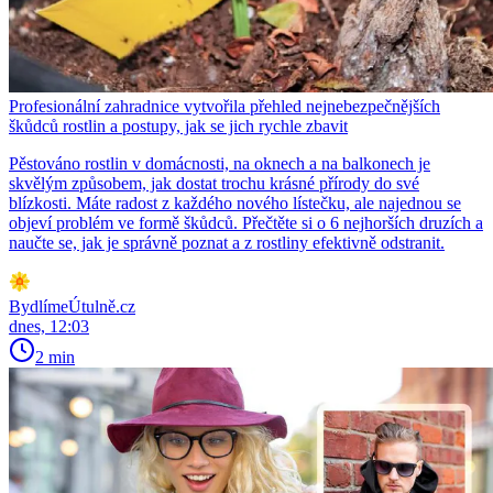
Profesionální zahradnice vytvořila přehled nejnebezpečnějších
škůdců rostlin a postupy, jak se jich rychle zbavit
Pěstováno rostlin v domácnosti, na oknech a na balkonech je
skvělým způsobem, jak dostat trochu krásné přírody do své
blízkosti. Máte radost z každého nového lístečku, ale najednou se
objeví problém ve formě škůdců. Přečtěte si o 6 nejhorších druzích a
naučte se, jak je správně poznat a z rostliny efektivně odstranit.
BydlímeÚtulně.cz
dnes, 12:03
2 min