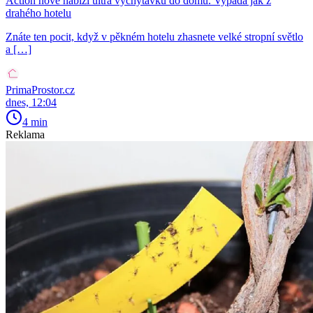
Action nově nabízí ultra vychytávku do domu. Vypadá jak z
drahého hotelu
Znáte ten pocit, když v pěkném hotelu zhasnete velké stropní světlo
a […]
PrimaProstor.cz
dnes, 12:04
4 min
Reklama