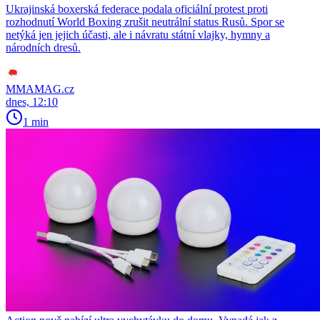
Ukrajinská boxerská federace podala oficiální protest proti
rozhodnutí World Boxing zrušit neutrální status Rusů. Spor se
netýká jen jejich účasti, ale i návratu státní vlajky, hymny a
národních dresů.
MMAMAG.cz
dnes, 12:10
1 min