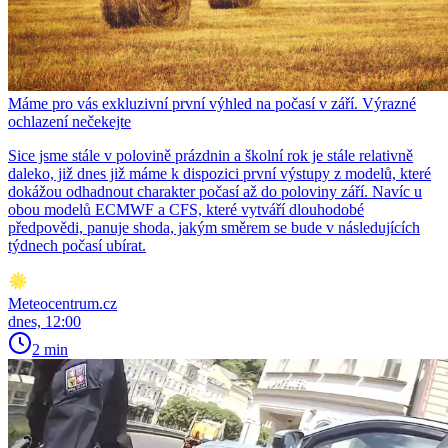
Máme pro vás exkluzivní první výhled na počasí v září. Výrazné
ochlazení nečekejte
Sice jsme stále v polovině prázdnin a školní rok je stále relativně
daleko, již dnes již máme k dispozici první výstupy z modelů, které
dokážou odhadnout charakter počasí až do poloviny září. Navíc u
obou modelů ECMWF a CFS, které vytváří dlouhodobé
předpovědi, panuje shoda, jakým směrem se bude v následujících
týdnech počasí ubírat.
Meteocentrum.cz
dnes, 12:00
2 min