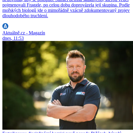
pojmenovali Fraggle, po celou dobu doprovázela její skupina. Podle
mořských biologů jde o mimořádně vzácně zdokumentovaný projev
dlouhodobého truchlení.
Aktuálně.cz - Magazín
dnes, 11:53