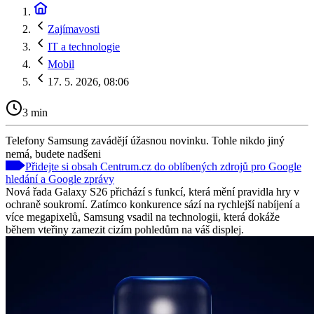
Zajímavosti
IT a technologie
Mobil
17. 5. 2026, 08:06
3 min
Telefony Samsung zavádějí úžasnou novinku. Tohle nikdo jiný
nemá, budete nadšeni
Přidejte si obsah Centrum.cz do oblíbených zdrojů pro Google
hledání a Google zprávy
Nová řada Galaxy S26 přichází s funkcí, která mění pravidla hry v
ochraně soukromí. Zatímco konkurence sází na rychlejší nabíjení a
více megapixelů, Samsung vsadil na technologii, která dokáže
během vteřiny zamezit cizím pohledům na váš displej.