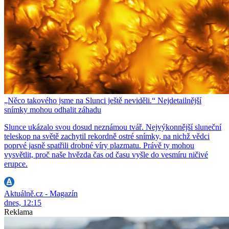
„Něco takového jsme na Slunci ještě neviděli.“ Nejdetailnější
snímky mohou odhalit záhadu
Slunce ukázalo svou dosud neznámou tvář. Nejvýkonnější sluneční
teleskop na světě zachytil rekordně ostré snímky, na nichž vědci
poprvé jasně spatřili drobné víry plazmatu. Právě ty mohou
vysvětlit, proč naše hvězda čas od času vyšle do vesmíru ničivé
erupce.
Aktuálně.cz - Magazín
dnes, 12:15
Reklama