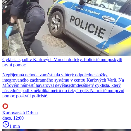
Cyklista spadl v Karlových Varech do řeky. Policisté mu poskytli
první pomoc
Nepříjemná nehoda zaměstnala v úterý odpoledne složky
integrovaného záchranného systému v centru Karlových Varů. Na
Mírovém náměstí havaroval devětasedmdesátiletý cyklista, který
následně spadl z několika metrů do řeky Teplé. Na místě mu první
pomoc poskytli policisté.
Karlovarská Drbna
dnes, 12:00
1 min