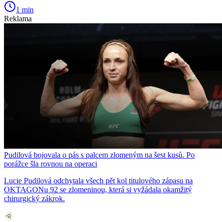
1 min
Reklama
Pudilová bojovala o pás s palcem zlomeným na šest kusů. Po
porážce šla rovnou na operaci
Lucie Pudilová odchytala všech pět kol titulového zápasu na
OKTAGONu 92 se zlomeninou, která si vyžádala okamžitý
chirurgický zákrok.