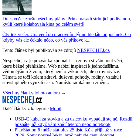
Dnes večer zrušte všechny plány. Prima nasadí strhující podívanou,
kvůli které kolabovala kina po celém světě
Čtvrtek večer. Unavení po pracovním týdnu hledáte odpočinek. Co
kdyby vás ale čekalo něco, co vás přikove k...
Tento článek byl publikován ze zdrojů
NESPECHEJ.cz
Nespechej.cz je pozvánka zpomalit – a znovu si všimnout věcí,
které běžně přehlížíme. Web nabízí inspiraci k jednoduššímu,
vědomějšímu životu, který není o výkonech, ale o rovnováze.
Témata se točí kolem zdraví, duševní pohody, rodiny, vztahů i
smysluplného využití času. Namísto radikálních změn...
Všechny články tohoto autora →
Další články z kategorie
Mobil
USB-C kabel za stovku a za tisícovku vypadají stejně. Rozdíl
poznáte, až když vám zničí telefon nebo notebook
PlayStation 6 může stát přes 25 tisíc Kč a přijít až v roce
2029. Sony poprvé řeklo, proč nebude cenu dotovat