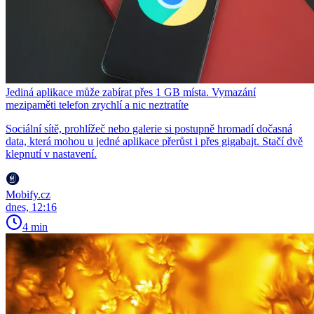
Jediná aplikace může zabírat přes 1 GB místa. Vymazání
mezipaměti telefon zrychlí a nic neztratíte
Sociální sítě, prohlížeč nebo galerie si postupně hromadí dočasná
data, která mohou u jedné aplikace přerůst i přes gigabajt. Stačí dvě
klepnutí v nastavení.
Mobify.cz
dnes, 12:16
4 min