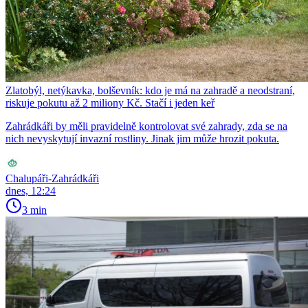
Zlatobýl, netýkavka, bolševník: kdo je má na zahradě a neodstraní,
riskuje pokutu až 2 miliony Kč. Stačí i jeden keř
Zahrádkáři by měli pravidelně kontrolovat své zahrady, zda se na
nich nevyskytují invazní rostliny. Jinak jim může hrozit pokuta.
Chalupáři-Zahrádkáři
dnes, 12:24
3 min