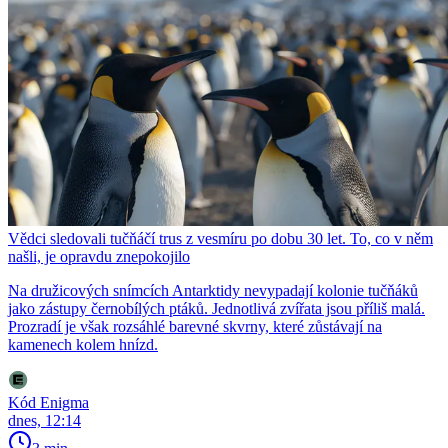
Vědci sledovali tučňáčí trus z vesmíru po dobu 30 let. To, co v něm
našli, je opravdu znepokojilo
Na družicových snímcích Antarktidy nevypadají kolonie tučňáků
jako zástupy černobílých ptáků. Jednotlivá zvířata jsou příliš malá.
Prozradí je však rozsáhlé barevné skvrny, které zůstávají na
kamenech kolem hnízd.
Kód Enigma
dnes, 12:14