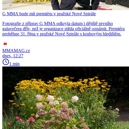
G MMA bude mít premiéru v pražské Nové Spirále
Fotografie z příprav G MMA odkryla datum i dějiště prvního
galavečera dřív, než je organizace stihla oficiálně oznámit. Premiéra
proběhne 31. října v pražské Nové Spirále s kruhovým hledištěm.
MMAMAG.cz
dnes, 12:27
1 min