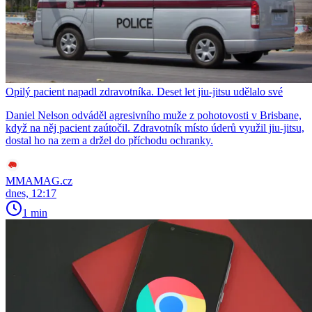
Opilý pacient napadl zdravotníka. Deset let jiu-jitsu udělalo své
Daniel Nelson odváděl agresivního muže z pohotovosti v Brisbane,
když na něj pacient zaútočil. Zdravotník místo úderů využil jiu-jitsu,
dostal ho na zem a držel do příchodu ochranky.
MMAMAG.cz
dnes, 12:17
1 min