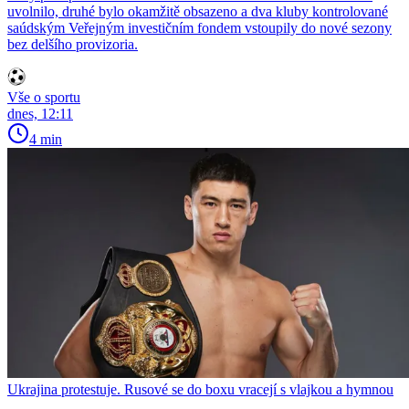
uvolnilo, druhé bylo okamžitě obsazeno a dva kluby kontrolované
saúdským Veřejným investičním fondem vstoupily do nové sezony
bez delšího provizoria.
Vše o sportu
dnes, 12:11
4 min
Ukrajina protestuje. Rusové se do boxu vracejí s vlajkou a hymnou