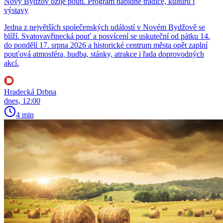
Nový Bydžov ožije poutí. Program nabídne tradice, kulturu i
výstavy
Jedna z největších společenských událostí v Novém Bydžově se
blíží. Svatovavřinecká pouť a posvícení se uskuteční od pátku 14.
do pondělí 17. srpna 2026 a historické centrum města opět zaplní
pouťová atmosféra, hudba, stánky, atrakce i řada doprovodných
akcí.
Hradecká Drbna
dnes, 12:00
4 min