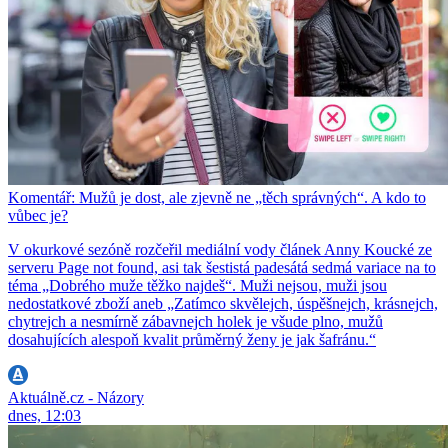
Komentář: Mužů je dost, ale zjevně ne „těch správných“. A kdo to
vůbec je?
V okurkové sezóně rozčeřil mediální vody článek Anny Koucké ze
serveru Page not found, asi tak šestistá padesátá sedmá variace na to
téma „Dobrého muže těžko najdeš“. Muži nejsou, muži jsou
nedostatkové zboží aneb „Zatímco skvělejch, úspěšnejch, krásnejch,
chytrejch a nesmírně zábavnejch holek je všude plno, mužů
dosahujících alespoň kvalit průměrný ženy je jak šafránu.“
Aktuálně.cz - Názory
dnes, 12:03