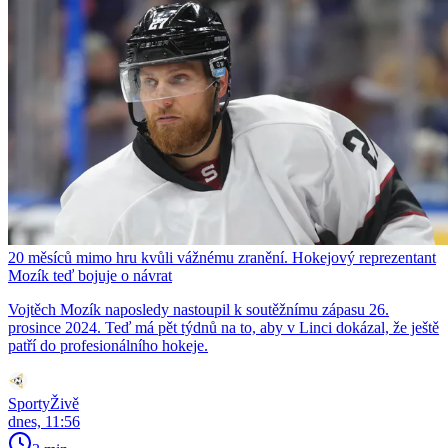
20 měsíců mimo hru kvůli vážnému zranění. Hokejový reprezentant
Mozík teď bojuje o návrat
Vojtěch Mozík naposledy nastoupil k soutěžnímu zápasu 26.
prosince 2024. Teď má pět týdnů na to, aby v Linci dokázal, že ještě
patří do profesionálního hokeje.
SportyŽivě
dnes, 11:56