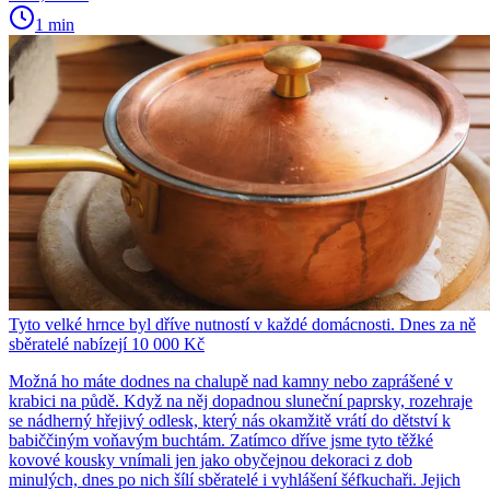
1 min
Tyto velké hrnce byl dříve nutností v každé domácnosti. Dnes za ně
sběratelé nabízejí 10 000 Kč
Možná ho máte dodnes na chalupě nad kamny nebo zaprášené v
krabici na půdě. Když na něj dopadnou sluneční paprsky, rozehraje
se nádherný hřejivý odlesk, který nás okamžitě vrátí do dětství k
babiččiným voňavým buchtám. Zatímco dříve jsme tyto těžké
kovové kousky vnímali jen jako obyčejnou dekoraci z dob
minulých, dnes po nich šílí sběratelé i vyhlášení šéfkuchaři. Jejich