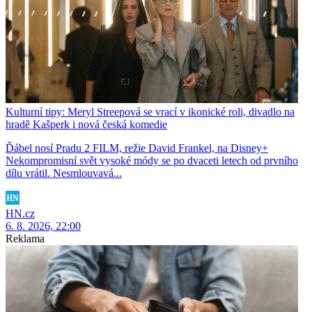
Kulturní tipy: Meryl Streepová se vrací v ikonické roli, divadlo na
hradě Kašperk i nová česká komedie
Ďábel nosí Pradu 2 FILM, režie David Frankel, na Disney+
Nekompromisní svět vysoké módy se po dvaceti letech od prvního
dílu vrátil. Nesmlouvavá...
HN.cz
6. 8. 2026, 22:00
Reklama