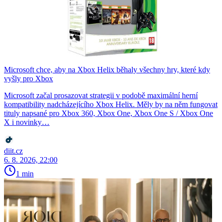
Microsoft chce, aby na Xbox Helix běhaly všechny hry, které kdy
vyšly pro Xbox
Microsoft začal prosazovat strategii v podobě maximální herní
kompatibility nadcházejícího Xbox Helix. Měly by na něm fungovat
tituly napsané pro Xbox 360, Xbox One, Xbox One S / Xbox One
X i novinky…
diit.cz
6. 8. 2026, 22:00
1 min