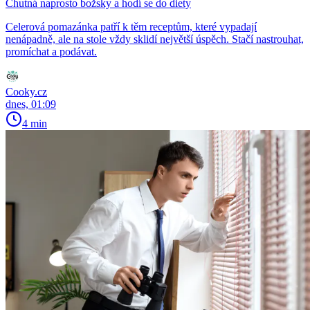
Chutná naprosto božsky a hodí se do diety
Celerová pomazánka patří k těm receptům, které vypadají
nenápadně, ale na stole vždy sklidí největší úspěch. Stačí nastrouhat,
promíchat a podávat.
Cooky.cz
dnes, 01:09
4 min