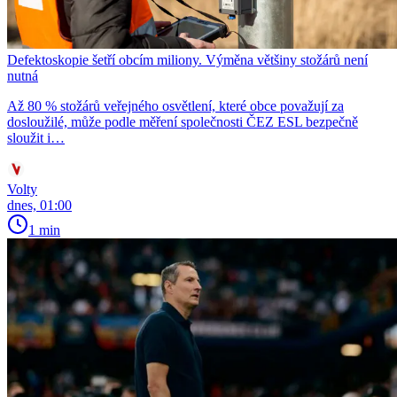
Defektoskopie šetří obcím miliony. Výměna většiny stožárů není
nutná
Až 80 % stožárů veřejného osvětlení, které obce považují za
dosloužilé, může podle měření společnosti ČEZ ESL bezpečně
sloužit i…
Volty
dnes, 01:00
1 min