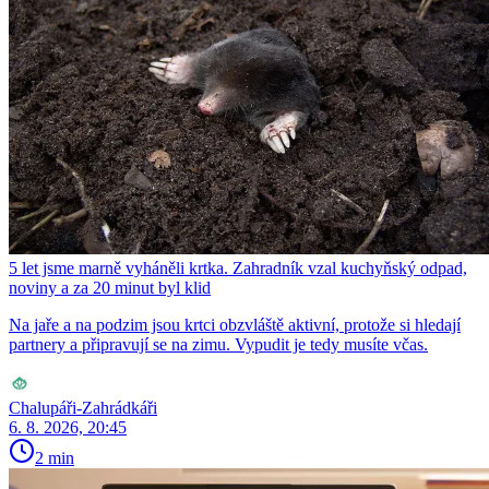
5 let jsme marně vyháněli krtka. Zahradník vzal kuchyňský odpad,
noviny a za 20 minut byl klid
Na jaře a na podzim jsou krtci obzvláště aktivní, protože si hledají
partnery a připravují se na zimu. Vypudit je tedy musíte včas.
Chalupáři-Zahrádkáři
6. 8. 2026, 20:45
2 min