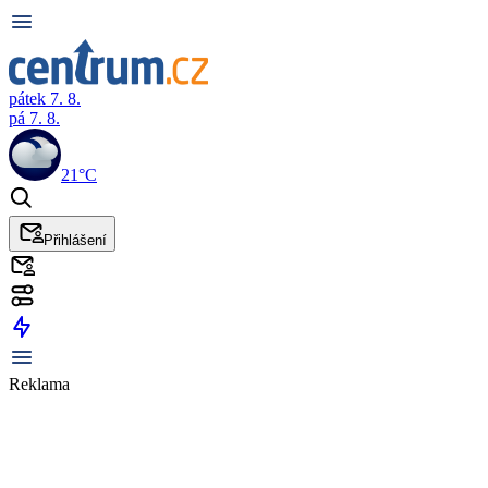
pátek 7. 8.
pá 7. 8.
21°C
Přihlášení
Reklama