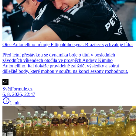
Otec Antonelliho trénuje Fittipaldiho syna: Brazilec vychvaluje lídra
Před letní přestávkou se dynamika boje o titul v posledních
závodních víkendech otočila ve prospěch Andrey Kimiho
Antonelliho. Ital dokáže pravidelně zajíždět výsledky a sbírat
důležité body, které mohou v součtu na konci sezony rozhodnout.
SvětFormule.cz
6. 8. 2026, 22:47
1 min