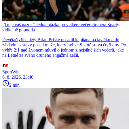
„To je váš názor." Jedna otázka po velkém večeru trenéra Sparty
viditelně popudila
Devětačtyřicetiletý Brian Priske posadil kapitána na lavičku a do
základní sestavy poslal muže, který byl ve Spartě sotva čtyři dny. Po
výhře 2:1 nad Lyonem mluvil o jednom z nejsilnějších večerů, jaké
na Letné za svého druhého angažmá zažil.
SportWin
6. 8. 2026, 23:40
2 min