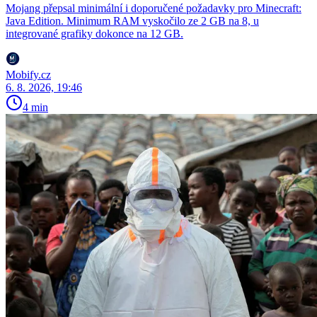
Mojang přepsal minimální i doporučené požadavky pro Minecraft:
Java Edition. Minimum RAM vyskočilo ze 2 GB na 8, u
integrované grafiky dokonce na 12 GB.
Mobify.cz
6. 8. 2026, 19:46
4 min