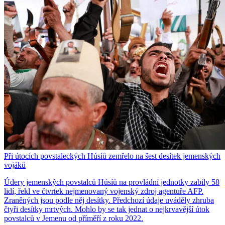
Při útocích povstaleckých Húsíů zemřelo na šest desítek jemenských
vojáků
Údery jemenských povstalců Húsíů na provládní jednotky zabily 58
lidí, řekl ve čtvrtek nejmenovaný vojenský zdroj agentuře AFP.
Zraněných jsou podle něj desítky. Předchozí údaje uváděly zhruba
čtyři desítky mrtvých. Mohlo by se tak jednat o nejkrvavější útok
povstalců v Jemenu od příměří z roku 2022.