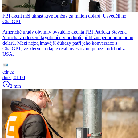
FBI agent měl ukrást kryptoměny za milion dolarů. Usvědčil ho
ChatGPT
Americké úřady obvinily bývalého agenta FBI Patricka Stevena
Yarocha z odcizení kryptoměn v hodnotě přibližně jednoho milionu
dolarů. Mezi nejzajímavější důkazy patří jeho konverzace s
ChatGPT, ve kterých údajně řešil investování peněz i odchod z
USA.
cdr.cz
dnes, 01:00
2 min