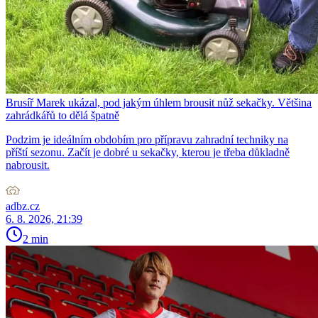
Brusíř Marek ukázal, pod jakým úhlem brousit nůž sekačky. Většina
zahrádkářů to dělá špatně
Podzim je ideálním obdobím pro přípravu zahradní techniky na
příští sezonu. Začít je dobré u sekačky, kterou je třeba důkladně
nabrousit.
adbz.cz
6. 8. 2026, 21:39
2 min