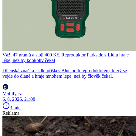
Váží 47 gramů a stojí 400 Kč. Reproduktor Parkside z Lidlu hraje
lépe, než by kdokoliv čekal
Dílenská značka Lidlu přišla s Bluetooth reproduktorem, který se
vejde do dlaně a hraje mnohem lépe, než by člověk čekal.
Mobify.cz
6. 8. 2026, 21:08
3 min
Reklama