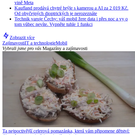
vině Meta
Kaufland prodává chytré brýle s kamerou a AI za 2 019 Kč.
Od obyčejných dioptrických je nerozeznáte
Technik varuje Čechy: váš mobil žere data i přes noc a vy o
tom vůbec nevíte. Vypněte tuhle 1 funkci
Zobrazit více
Zajímavosti
IT a technologie
Mobil
Vybrali jsme pro vás
Magazíny a zajímavosti
Ta nejpoctivější celerová pomazánka, která vám připomene dětství: