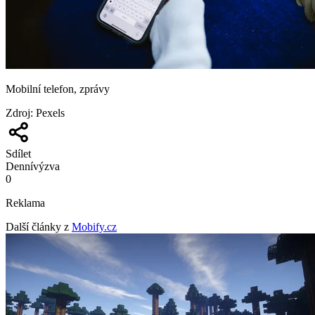
Mobilní telefon, zprávy
Zdroj
:
Pexels
Sdílet
Denní
výzva
0
Reklama
Další články z
Mobify.cz