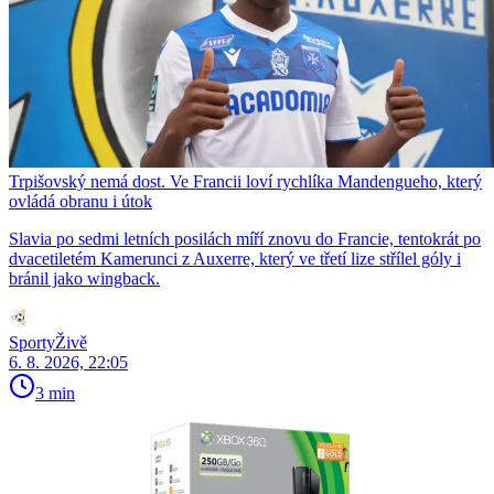
Trpišovský nemá dost. Ve Francii loví rychlíka Mandengueho, který
ovládá obranu i útok
Slavia po sedmi letních posilách míří znovu do Francie, tentokrát po
dvacetiletém Kamerunci z Auxerre, který ve třetí lize střílel góly i
bránil jako wingback.
SportyŽivě
6. 8. 2026, 22:05
3 min