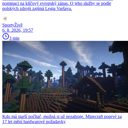
nominaci na klíčový evropský zápas. O jeho služby se podle
polských zdrojů zajímá Legia Varšava.
SportyŽivě
6. 8. 2026, 19:57
3 min
Kdo má starší počítač, možná si už nezahraje. Minecraft poprvé za
17 let mění hardwarové požadavky