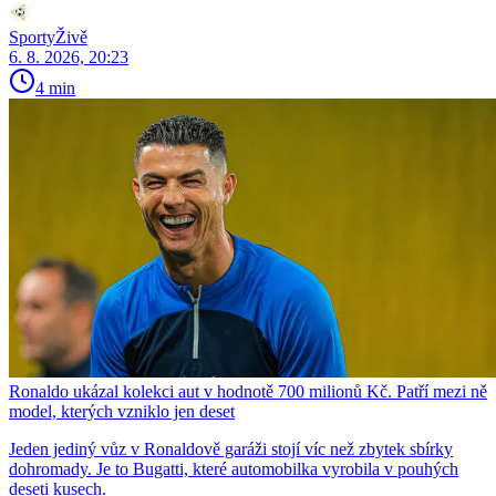
SportyŽivě
6. 8. 2026, 20:23
4 min
Ronaldo ukázal kolekci aut v hodnotě 700 milionů Kč. Patří mezi ně
model, kterých vzniklo jen deset
Jeden jediný vůz v Ronaldově garáži stojí víc než zbytek sbírky
dohromady. Je to Bugatti, které automobilka vyrobila v pouhých
deseti kusech.