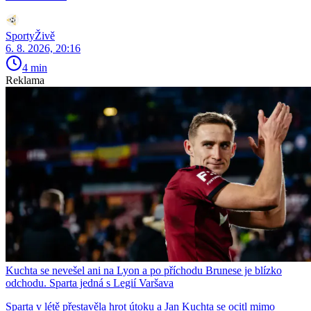
SportyŽivě
6. 8. 2026, 20:16
4 min
Reklama
Kuchta se nevešel ani na Lyon a po příchodu Brunese je blízko
odchodu. Sparta jedná s Legií Varšava
Sparta v létě přestavěla hrot útoku a Jan Kuchta se ocitl mimo