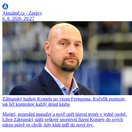
Aktuálně.cz - Zprávy
6. 8. 2026, 20:27
Zábranský buduje Kometu po vzoru Fergusona. Kučeřík popisuje,
jak šéf kontroluje každý detail klubu
Majitel, generální manažer a nově opět hlavní trenér v jedné osobě.
Libor Zábranský stáhl veškeré sportovní řízení Komety do svých
rukou právě ve chvíli, kdy klub míří do nové éry.