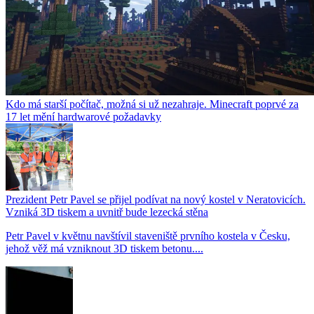
Kdo má starší počítač, možná si už nezahraje. Minecraft poprvé za
17 let mění hardwarové požadavky
Prezident Petr Pavel se přijel podívat na nový kostel v Neratovicích.
Vzniká 3D tiskem a uvnitř bude lezecká stěna
Petr Pavel v květnu navštívil staveniště prvního kostela v Česku,
jehož věž má vzniknout 3D tiskem betonu....