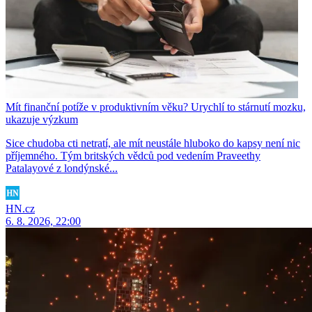
Mít finanční potíže v produktivním věku? Urychlí to stárnutí mozku,
ukazuje výzkum
Sice chudoba cti netratí, ale mít neustále hluboko do kapsy není nic
příjemného. Tým britských vědců pod vedením Praveethy
Patalayové z londýnské...
HN.cz
6. 8. 2026, 22:00