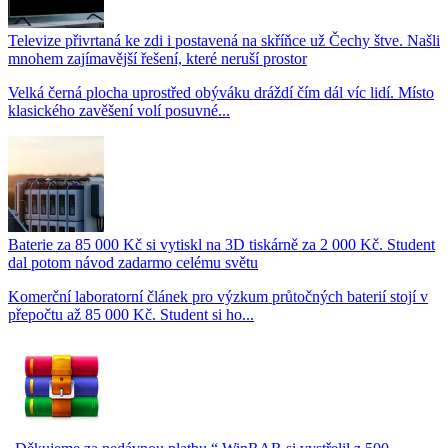
Televize přivrtaná ke zdi i postavená na skříňce už Čechy štve. Našli
mnohem zajímavější řešení, které neruší prostor
Velká černá plocha uprostřed obýváku dráždí čím dál víc lidí. Místo
klasického zavěšení volí posuvné...
Baterie za 85 000 Kč si vytiskl na 3D tiskárně za 2 000 Kč. Student
dal potom návod zadarmo celému světu
Komerční laboratorní článek pro výzkum průtočných baterií stojí v
přepočtu až 85 000 Kč. Student si ho...