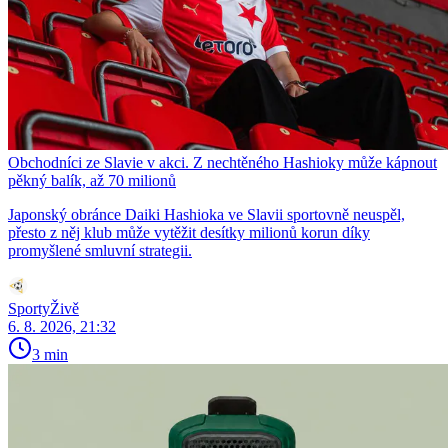
Obchodníci ze Slavie v akci. Z nechtěného Hashioky může kápnout
pěkný balík, až 70 milionů
Japonský obránce Daiki Hashioka ve Slavii sportovně neuspěl,
přesto z něj klub může vytěžit desítky milionů korun díky
promyšlené smluvní strategii.
SportyŽivě
6. 8. 2026, 21:32
3 min