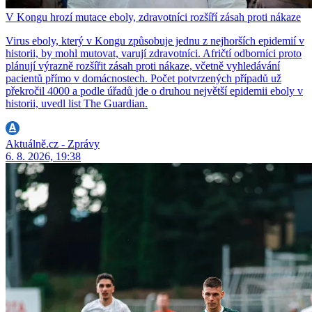
V Kongu hrozí mutace eboly, zdravotníci rozšíří zásah proti nákaze
Virus eboly, který v Kongu způsobuje jednu z nejhorších epidemií v
historii, by mohl mutovat, varují zdravotníci. Afričtí odborníci proto
plánují výrazně rozšířit zásah proti nákaze, včetně vyhledávání
pacientů přímo v domácnostech. Počet potvrzených případů už
překročil 4000 a podle úřadů jde o druhou největší epidemii eboly v
historii, uvedl list The Guardian.
Aktuálně.cz - Zprávy
6. 8. 2026, 19:38