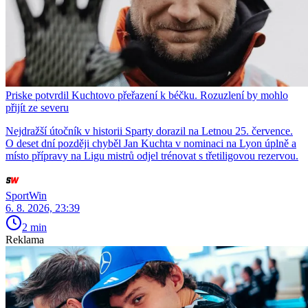
Priske potvrdil Kuchtovo přeřazení k béčku. Rozuzlení by mohlo
přijít ze severu
Nejdražší útočník v historii Sparty dorazil na Letnou 25. července.
O deset dní později chyběl Jan Kuchta v nominaci na Lyon úplně a
místo přípravy na Ligu mistrů odjel trénovat s třetiligovou rezervou.
SportWin
6. 8. 2026, 23:39
2 min
Reklama