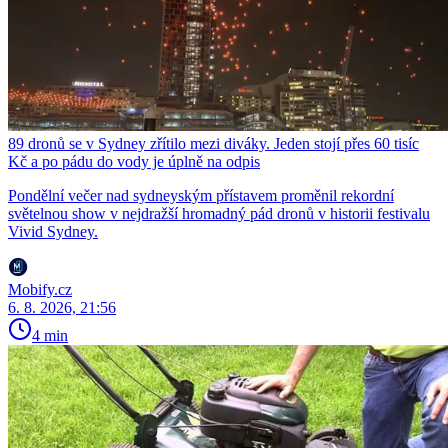
89 dronů se v Sydney zřítilo mezi diváky. Jeden stojí přes 60 tisíc
Kč a po pádu do vody je úplně na odpis
Pondělní večer nad sydneyským přístavem proměnil rekordní
světelnou show v nejdražší hromadný pád dronů v historii festivalu
Vivid Sydney.
Mobify.cz
6. 8. 2026, 21:56
4 min