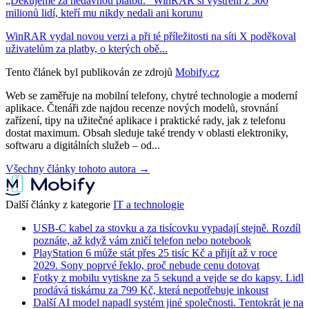
„Děkujeme za nedávnou platbu.“ WinRAR si vystřelil z 500
milionů lidí, kteří mu nikdy nedali ani korunu
WinRAR vydal novou verzi a při té příležitosti na síti X poděkoval
uživatelům za platby, o kterých obě...
Tento článek byl publikován ze zdrojů
Mobify.cz
Web se zaměřuje na mobilní telefony, chytré technologie a moderní
aplikace. Čtenáři zde najdou recenze nových modelů, srovnání
zařízení, tipy na užitečné aplikace i praktické rady, jak z telefonu
dostat maximum. Obsah sleduje také trendy v oblasti elektroniky,
softwaru a digitálních služeb – od...
Všechny články tohoto autora →
Další články z kategorie
IT a technologie
USB-C kabel za stovku a za tisícovku vypadají stejně. Rozdíl
poznáte, až když vám zničí telefon nebo notebook
PlayStation 6 může stát přes 25 tisíc Kč a přijít až v roce
2029. Sony poprvé řeklo, proč nebude cenu dotovat
Fotky z mobilu vytiskne za 5 sekund a vejde se do kapsy. Lidl
prodává tiskárnu za 799 Kč, která nepotřebuje inkoust
Další AI model napadl systém jiné společnosti. Tentokrát je na