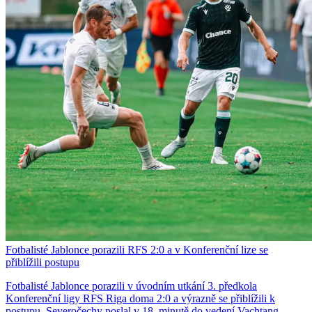
Fotbalisté Jablonce porazili RFS 2:0 a v Konferenční lize se
přiblížili postupu
Fotbalisté Jablonce porazili v úvodním utkání 3. předkola
Konferenční ligy RFS Riga doma 2:0 a výrazně se přiblížili k
postupu. Severočechy poslal v 18. minutě do vedení Vachtang