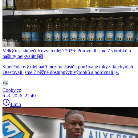
Velký test slunečnicových olejů 2026: Porovnali jsme 7 výrobků a
našli ty nejkvalitnější
Slunečnicový olej patří mezi nejčastěji používané tuky v kuchyních.
Otestovali jsme 7 běžně dostupných výrobků a porovnali je.
Cooky.cz
6. 8. 2026, 22:40
4 min