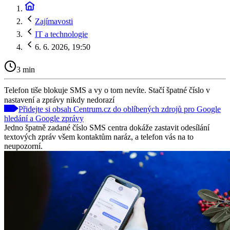
Zajímavosti
IT a technologie
6. 6. 2026, 19:50
3 min
Telefon tiše blokuje SMS a vy o tom nevíte. Stačí špatné číslo v
nastavení a zprávy nikdy nedorazí
Přidejte si obsah Centrum.cz do oblíbených zdrojů pro Google
hledání a Google zprávy
Jedno špatně zadané číslo SMS centra dokáže zastavit odesílání
textových zpráv všem kontaktům naráz, a telefon vás na to
neupozorní.