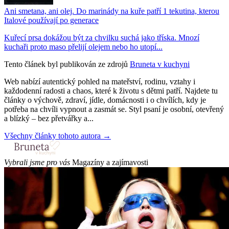
Ani smetana, ani olej. Do marinády na kuře patří 1 tekutina, kterou
Italové používají po generace
Kuřecí prsa dokážou být za chvilku suchá jako tříska. Mnozí
kuchaři proto maso přelijí olejem nebo ho utopí...
Tento článek byl publikován ze zdrojů
Bruneta v kuchyni
Web nabízí autentický pohled na mateřství, rodinu, vztahy i
každodenní radosti a chaos, které k životu s dětmi patří. Najdete tu
články o výchově, zdraví, jídle, domácnosti i o chvílích, kdy je
potřeba na chvíli vypnout a zasmát se. Styl psaní je osobní, otevřený
a blízký – bez přetvářky a...
Všechny články tohoto autora →
Vybrali jsme pro vás
Magazíny a zajímavosti