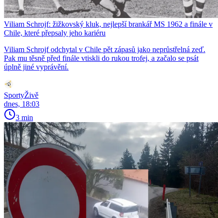
Viliam Schrojf: žižkovský kluk, nejlepší brankář MS 1962 a finále v
Chile, které přepsaly jeho kariéru
Viliam Schrojf odchytal v Chile pět zápasů jako neprůstřelná zeď.
Pak mu těsně před finále vtiskli do rukou trofej, a začalo se psát
úplně jiné vyprávění.
SportyŽivě
dnes, 18:03
3 min