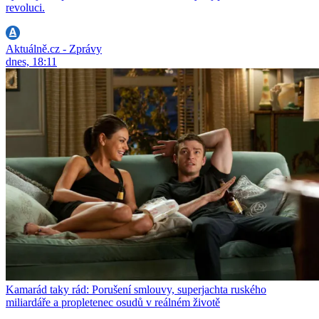
revoluci.
Aktuálně.cz - Zprávy
dnes, 18:11
Kamarád taky rád: Porušení smlouvy, superjachta ruského
miliardáře a propletenec osudů v reálném životě