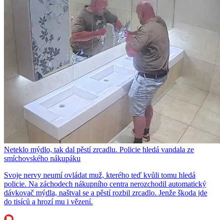
Neteklo mýdlo, tak dal pěstí zrcadlu. Policie hledá vandala ze
smíchovského nákupáku
Svoje nervy neumí ovládat muž, kterého teď kvůli tomu hledá
policie. Na záchodech nákupního centra nerozchodil automatický
dávkovač mýdla, naštval se a pěstí rozbil zrcadlo. Jenže škoda jde
do tisíců a hrozí mu i vězení.