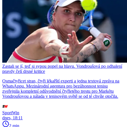
Zastali se jí, teď si sypou popel na hlavu. Vondroušová po odhalení
pravdy čelí drsné kritice
Osmačtyřicet stran, čtyři lékařští experti a jedna textová zpráva na
WhatsAppu. Mezinárodní agentura pro bezúhonnost tenisu
zveřejnila kompletní odůvodnění čtyřletého trestu pro Markétu
Vondroušovou a nálada v tenisovém světě se od té chvíle otočila.
SportWin
dnes, 18:11
2 min