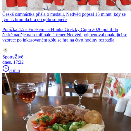
Česká osmnáctka přišla o medaili. Nedvěd popsal 15 minut, kdy se
týmu zhroutila hra po gólu soupeře
Porážka 4:5 s Finskem na Hlinka Gretzky Cupu 2026 pohřbila
české naděje na semifinále. Trenér Nedvěd pojmenoval opakující se
vzorec: po inkasovaném gólu se hra na čtvrt hodiny rozpadla.
SportyŽivě
dnes, 17:22
3 min