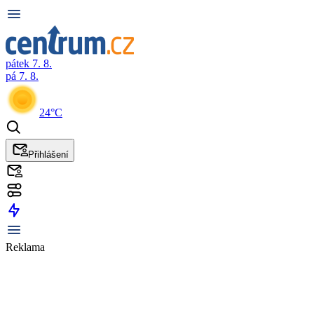
pátek 7. 8.
pá 7. 8.
24°C
Přihlášení
Reklama