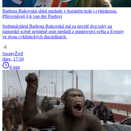
Barbora Bukovská sbírá medaile v horském kole i cyklokrosu.
Přirovnávají ji k van der Poelovi
Sedmnáctiletá Barbora Bukovská má za necelé dva roky na
juniorské scéně nejméně osm medailí z mistrovství světa a Evropy
ve dvou cyklistických disciplínách.
SportyŽivě
dnes, 17:10
4 min