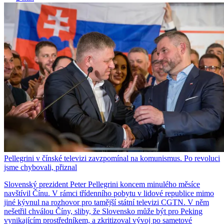
Pellegrini v čínské televizi zavzpomínal na komunismus. Po revoluci
jsme chybovali, přiznal
Slovenský prezident Peter Pellegrini koncem minulého měsíce
navštívil Čínu. V rámci třídenního pobytu v lidové republice mimo
jiné kývnul na rozhovor pro tamější státní televizi CGTN. V něm
nešetřil chválou Číny, sliby, že Slovensko může být pro Peking
vynikajícím prostředníkem, a zkritizoval vývoj po sametové