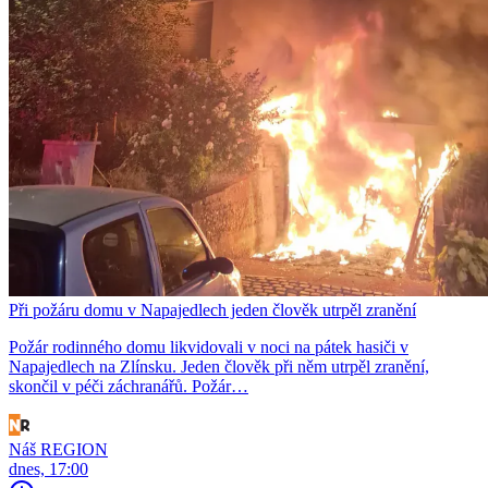
Při požáru domu v Napajedlech jeden člověk utrpěl zranění
Požár rodinného domu likvidovali v noci na pátek hasiči v
Napajedlech na Zlínsku. Jeden člověk při něm utrpěl zranění,
skončil v péči záchranářů. Požár…
Náš REGION
dnes, 17:00