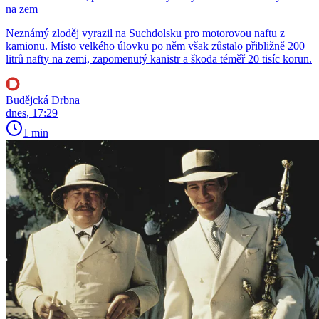
na zem
Neznámý zloděj vyrazil na Suchdolsku pro motorovou naftu z
kamionu. Místo velkého úlovku po něm však zůstalo přibližně 200
litrů nafty na zemi, zapomenutý kanistr a škoda téměř 20 tisíc korun.
Budějcká Drbna
dnes, 17:29
1 min