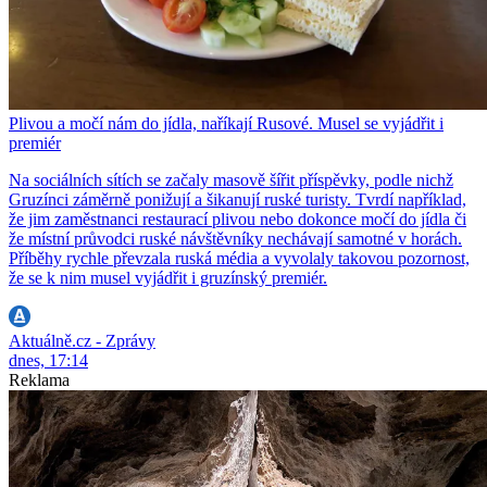
Plivou a močí nám do jídla, naříkají Rusové. Musel se vyjádřit i
premiér
Na sociálních sítích se začaly masově šířit příspěvky, podle nichž
Gruzínci záměrně ponižují a šikanují ruské turisty. Tvrdí například,
že jim zaměstnanci restaurací plivou nebo dokonce močí do jídla či
že místní průvodci ruské návštěvníky nechávají samotné v horách.
Příběhy rychle převzala ruská média a vyvolaly takovou pozornost,
že se k nim musel vyjádřit i gruzínský premiér.
Aktuálně.cz - Zprávy
dnes, 17:14
Reklama