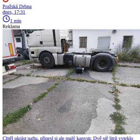
Pražská Drbna
dnes, 17:31
1 min
Reklama
Chtěl ukrást naftu, přinesl si ale malý kanystr. Dvě stě litrů vyteklo