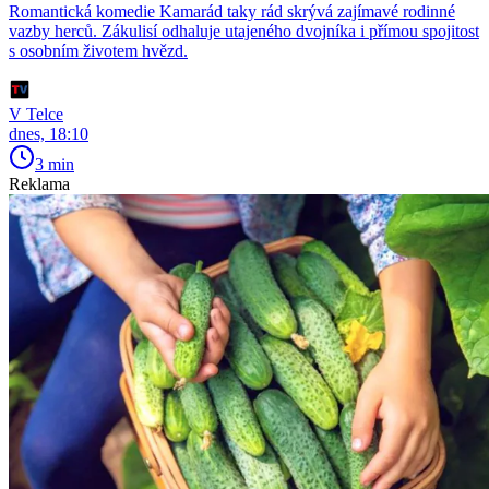
Romantická komedie Kamarád taky rád skrývá zajímavé rodinné
vazby herců. Zákulisí odhaluje utajeného dvojníka i přímou spojitost
s osobním životem hvězd.
V Telce
dnes, 18:10
3 min
Reklama