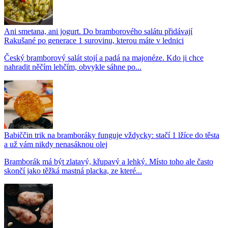
Ani smetana, ani jogurt. Do bramborového salátu přidávají
Rakušané po generace 1 surovinu, kterou máte v lednici
Český bramborový salát stojí a padá na majonéze. Kdo ji chce
nahradit něčím lehčím, obvykle sáhne po...
Babiččin trik na bramboráky funguje vždycky: stačí 1 lžíce do těsta
a už vám nikdy nenasáknou olej
Bramborák má být zlatavý, křupavý a lehký. Místo toho ale často
skončí jako těžká mastná placka, ze které...