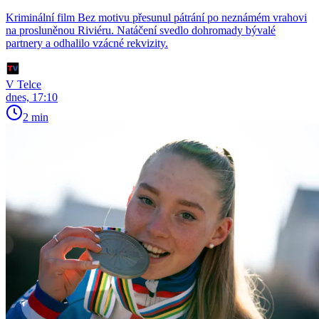
Kriminální film Bez motivu přesunul pátrání po neznámém vrahovi
na prosluněnou Riviéru. Natáčení svedlo dohromady bývalé
partnery a odhalilo vzácné rekvizity.
V Telce
dnes, 17:10
2 min