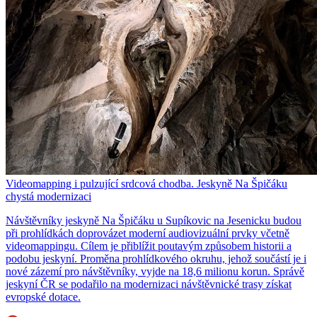
Videomapping i pulzující srdcová chodba. Jeskyně Na Špičáku
chystá modernizaci
Návštěvníky jeskyně Na Špičáku u Supíkovic na Jesenicku budou
při prohlídkách doprovázet moderní audiovizuální prvky včetně
videomappingu. Cílem je přiblížit poutavým způsobem historii a
podobu jeskyní. Proměna prohlídkového okruhu, jehož součástí je i
nové zázemí pro návštěvníky, vyjde na 18,6 milionu korun. Správě
jeskyní ČR se podařilo na modernizaci návštěvnické trasy získat
evropské dotace.