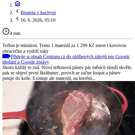
Bruneta v kuchyni
16. 6. 2026, 05:10
4 min
Teflon je minulost. Tento 1 materiál za 1 299 Kč snese i kovovou
obracečku a vydrží roky
Přidejte si obsah Centrum.cz do oblíbených zdrojů pro Google
hledání a Google zprávy
Skoro každý to zná. Nová teflonová pánev pár měsíců slouží skvěle,
pak se objeví první škrábanec, povrch se začne loupat a pánev
putuje do koše. Existuje ale materiál, na kterém...