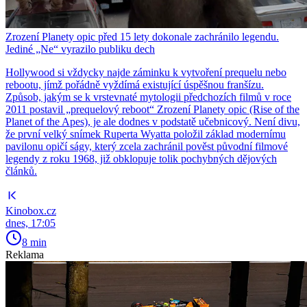
Zrození Planety opic před 15 lety dokonale zachránilo legendu.
Jediné „Ne“ vyrazilo publiku dech
Hollywood si vždycky najde záminku k vytvoření prequelu nebo
rebootu, jímž pořádně vyždímá existující úspěšnou franšízu.
Způsob, jakým se k vrstevnaté mytologii předchozích filmů v roce
2011 postavil „prequelový reboot“ Zrození Planety opic (Rise of the
Planet of the Apes), je ale dodnes v podstatě učebnicový. Není divu,
že první velký snímek Ruperta Wyatta položil základ modernímu
pavilonu opičí ságy, který zcela zachránil pověst původní filmové
legendy z roku 1968, již obklopuje tolik pochybných dějových
článků.
Kinobox.cz
dnes, 17:05
8 min
Reklama