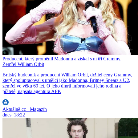
Producent, který proměnil Madonnu a získal s ní tři Grammy.
Zemřel William Orbit
Britský hudebník a producent William Orbit, držitel ceny Grammy,
který spolupracoval s umělci jako Madonna, Britney Spears a U2,
zemřel ve věku 69 let. O jeho úmrtí informovali jeho rodina a
přátelé, napsala agentura AFP.
Aktuálně.cz - Magazín
dnes, 18:22