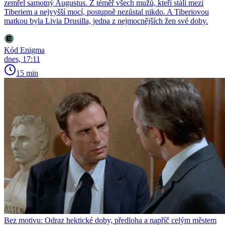
zemřel samotný Augustus. Z téměř všech mužů, kteří stáli mezi
Tiberiem a nejvyšší mocí, postupně nezůstal nikdo. A Tiberiovou
matkou byla Livia Drusilla, jedna z nejmocnějších žen své doby.
Kód Enigma
dnes, 17:11
15 min
Bez motivu: Odraz hektické doby, předloha a napříč celým městem