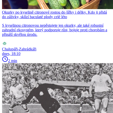
Okurky po kyselině citronové rostou do šířky i délky. Kdo ji přidá
do zálivky, sklízí baculaté plody celé léto
S kyselinou citronovou nepěstujete jen okurky, ale také robustní
zahradní ekosystém, který podporuje růst, bojuje proti chorobám a
přináší skvělou úrodu.
Chalupáři-Zahrádkáři
dnes, 18:10
2 min