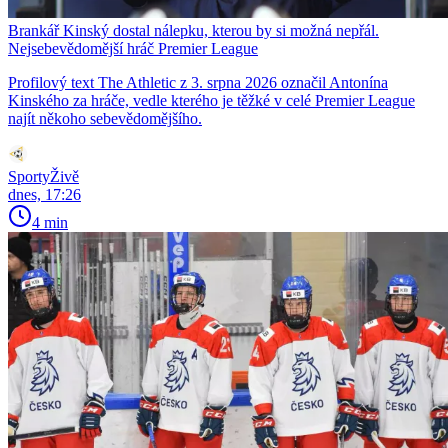
Brankář Kinský dostal nálepku, kterou by si možná nepřál.
Nejsebevědomější hráč Premier League
Profilový text The Athletic z 3. srpna 2026 označil Antonína
Kinského za hráče, vedle kterého je těžké v celé Premier League
najít někoho sebevědomějšího.
SportyŽivě
dnes, 17:26
4 min