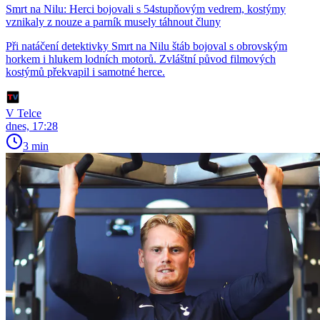
Smrt na Nilu: Herci bojovali s 54stupňovým vedrem, kostýmy
vznikaly z nouze a parník musely táhnout čluny
Při natáčení detektivky Smrt na Nilu štáb bojoval s obrovským
horkem i hlukem lodních motorů. Zvláštní původ filmových
kostýmů překvapil i samotné herce.
V Telce
dnes, 17:28
3 min