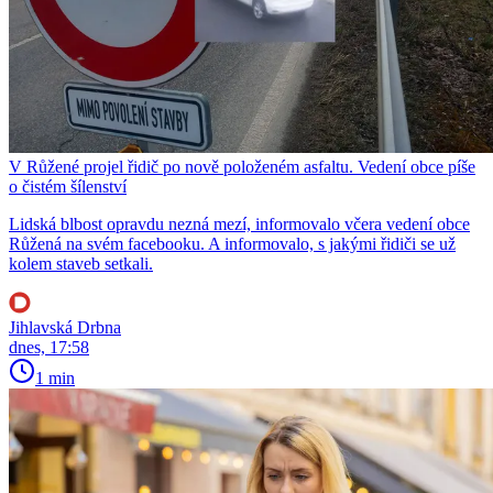
V Růžené projel řidič po nově položeném asfaltu. Vedení obce píše
o čistém šílenství
Lidská blbost opravdu nezná mezí, informovalo včera vedení obce
Růžená na svém facebooku. A informovalo, s jakými řidiči se už
kolem staveb setkali.
Jihlavská Drbna
dnes, 17:58
1 min