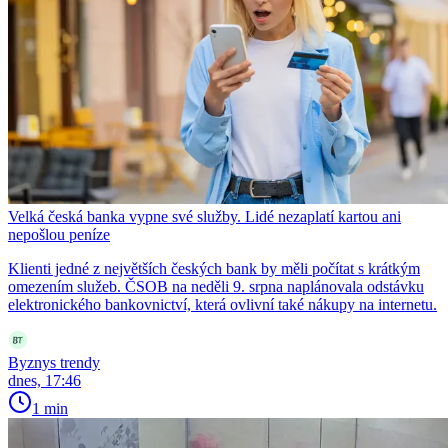
Velká česká banka vypne své služby. Lidé nezaplatí kartou ani
nepošlou peníze
Klienti jedné z největších českých bank by měli počítat s krátkým
omezením služeb. ČSOB na neděli 9. srpna naplánovala odstávku
elektronického bankovnictví, která ovlivní také nákupy na internetu.
Byznys trendy
dnes, 17:46
1 min