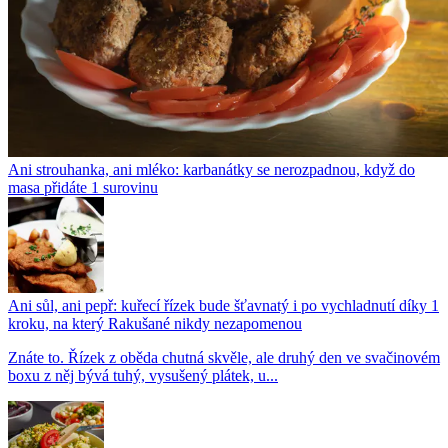
Ani strouhanka, ani mléko: karbanátky se nerozpadnou, když do
masa přidáte 1 surovinu
Ani sůl, ani pepř: kuřecí řízek bude šťavnatý i po vychladnutí díky 1
kroku, na který Rakušané nikdy nezapomenou
Znáte to. Řízek z oběda chutná skvěle, ale druhý den ve svačinovém
boxu z něj bývá tuhý, vysušený plátek, u...