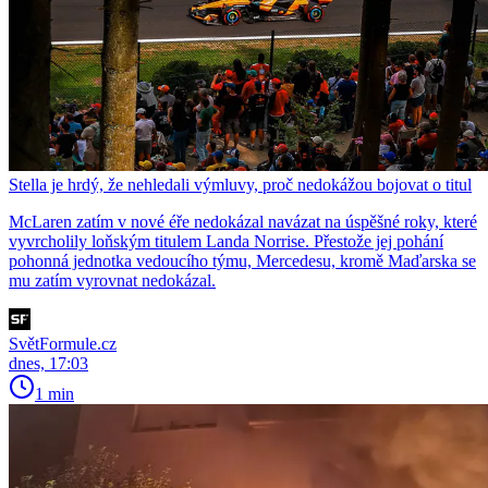
Stella je hrdý, že nehledali výmluvy, proč nedokážou bojovat o titul
McLaren zatím v nové éře nedokázal navázat na úspěšné roky, které
vyvrcholily loňským titulem Landa Norrise. Přestože jej pohání
pohonná jednotka vedoucího týmu, Mercedesu, kromě Maďarska se
mu zatím vyrovnat nedokázal.
SvětFormule.cz
dnes, 17:03
1 min