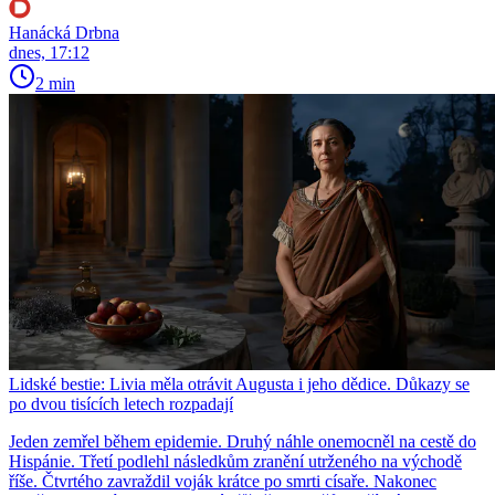
Hanácká Drbna
dnes, 17:12
2 min
Lidské bestie: Livia měla otrávit Augusta i jeho dědice. Důkazy se
po dvou tisících letech rozpadají
Jeden zemřel během epidemie. Druhý náhle onemocněl na cestě do
Hispánie. Třetí podlehl následkům zranění utrženého na východě
říše. Čtvrtého zavraždil voják krátce po smrti císaře. Nakonec