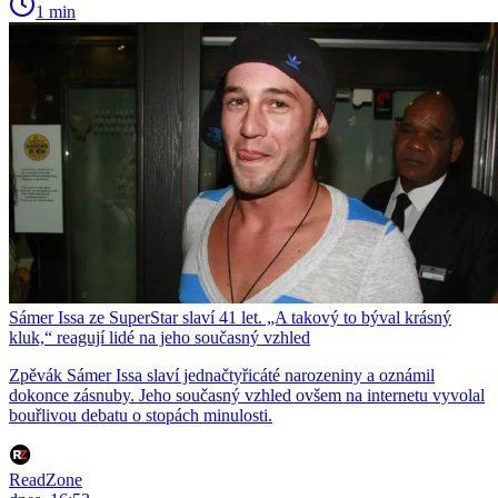
1 min
Sámer Issa ze SuperStar slaví 41 let. „A takový to býval krásný
kluk,“ reagují lidé na jeho současný vzhled
Zpěvák Sámer Issa slaví jednačtyřicáté narozeniny a oznámil
dokonce zásnuby. Jeho současný vzhled ovšem na internetu vyvolal
bouřlivou debatu o stopách minulosti.
ReadZone