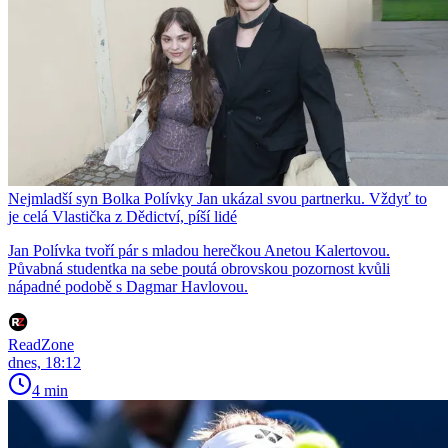
Nejmladší syn Bolka Polívky Jan ukázal svou partnerku. Vždyť to
je celá Vlastička z Dědictví, píší lidé
Jan Polívka tvoří pár s mladou herečkou Anetou Kalertovou.
Půvabná studentka na sebe poutá obrovskou pozornost kvůli
nápadné podobě s Dagmar Havlovou.
ReadZone
dnes, 18:12
4 min